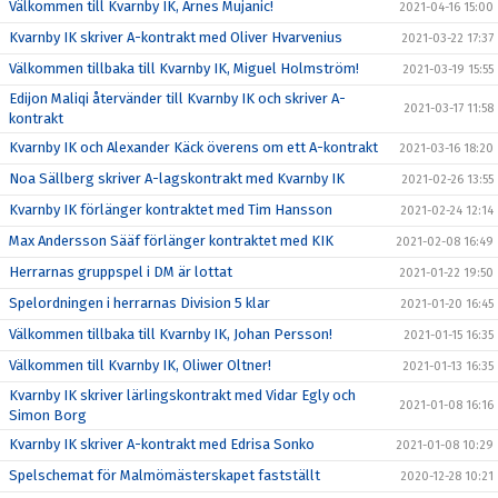
Välkommen till Kvarnby IK, Arnes Mujanic!
2021-04-16 15:00
Kvarnby IK skriver A-kontrakt med Oliver Hvarvenius
2021-03-22 17:37
Välkommen tillbaka till Kvarnby IK, Miguel Holmström!
2021-03-19 15:55
Edijon Maliqi återvänder till Kvarnby IK och skriver A-
2021-03-17 11:58
kontrakt
Kvarnby IK och Alexander Käck överens om ett A-kontrakt
2021-03-16 18:20
Noa Sällberg skriver A-lagskontrakt med Kvarnby IK
2021-02-26 13:55
Kvarnby IK förlänger kontraktet med Tim Hansson
2021-02-24 12:14
Max Andersson Sääf förlänger kontraktet med KIK
2021-02-08 16:49
Herrarnas gruppspel i DM är lottat
2021-01-22 19:50
Spelordningen i herrarnas Division 5 klar
2021-01-20 16:45
Välkommen tillbaka till Kvarnby IK, Johan Persson!
2021-01-15 16:35
Välkommen till Kvarnby IK, Oliwer Oltner!
2021-01-13 16:35
Kvarnby IK skriver lärlingskontrakt med Vidar Egly och
2021-01-08 16:16
Simon Borg
Kvarnby IK skriver A-kontrakt med Edrisa Sonko
2021-01-08 10:29
Spelschemat för Malmömästerskapet fastställt
2020-12-28 10:21