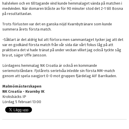
halvleken och en tilltagande vind kunde hemmalaget vända på matchen i
medvinden. När domaren blåste av för 90 minuter stod det 2-1 till Bosna
på resultattavlan.
Trots förlusten var det en ganska nöjd Kvarnbytränare som kunde
summera årets första match.
-Såklart är det aldrig kul att förlora men sammantaget tycker jag att det
var en godkänd första match från vår sida där vårt fokus låg på att
praktisera det vi hade tränat på under veckan vilket jag också tyckte såg
bra ut, säger Uffe Jansson.
Lördagens hemmalag NK Croatia är också en kommande
seriemotståndare. Fjolårets serietvåa inledde sin första MM-match
genom att spela oavgjort 0-0 mot gruppen fjärdelag AIF Barrikaden.
Malmömästerskapen
NK Croatia - Kvarnby IK
Kroksbäcks IP
Lördag 5 februari 13:00