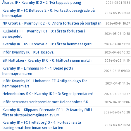
Åkarps IF - Kvarnby IK 2 - 2: Två tappade poäng
2024-05-21 15:31
Kvarnby IK - FC Bellevue 2 - 0: Fortsatt obesegrade på
2024-05-15 08:30
hemmaplan
NK Croatia - Kvarnby IK 2 - 0: Andra förlusten på bortaplan
2024-05-14 10:57
Kulladals FF - Kvarnby IK 1 - 0: Första förlusten i
2024-05-06 10:58
seriespelet
Kvarnby IK - KSF Kosova 2 - 0: Första hemmasegern!
2024-04-30 13:29
Inför Kvarnby IK - KSF Kosova
2024-04-26 10:32
BK Höllviken - Kvarnby IK 0 - 0: Mållöst i jämn match
2024-04-22 14:19
Kvarnby IK - Limhams FF 1 - 1: Delad pott i
2024-04-15 09:30
hemmapremiären
Inför Kvarnby IK - Limhamns FF: Äntligen dags för
2024-04-11 14:24
hemmapremiär!
Heleneholms SK - Kvarnby IK 1 - 3: Seger i premiären!
2024-04-08 10:47
Inför herrarnas seriepremiär mot Heleneholms SK
2024-04-05 11:06
Kvarnby IK - Klippans Förenade FF 1 - 2: Kvarnby föll i
2024-04-04 10:28
första slutspelsomgången av DM
Kvarnby IK - FC Trelleborg 0 - 4: Förlust i sista
2024-04-02 10:51
träningsmatchen innan seriestarten