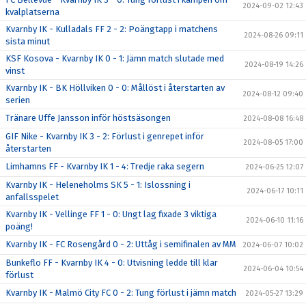
2024-09-02 12:43
kvalplatserna
Kvarnby IK - Kulladals FF 2 - 2: Poängtapp i matchens
2024-08-26 09:11
sista minut
KSF Kosova - Kvarnby IK 0 - 1: Jämn match slutade med
2024-08-19 14:26
vinst
Kvarnby IK - BK Höllviken 0 - 0: Mållöst i återstarten av
2024-08-12 09:40
serien
Tränare Uffe Jansson inför höstsäsongen
2024-08-08 16:48
GIF Nike - Kvarnby IK 3 - 2: Förlust i genrepet inför
2024-08-05 17:00
återstarten
Limhamns FF - Kvarnby IK 1 - 4: Tredje raka segern
2024-06-25 12:07
Kvarnby IK - Heleneholms SK 5 - 1: Islossning i
2024-06-17 10:11
anfallsspelet
Kvarnby IK - Vellinge FF 1 - 0: Ungt lag fixade 3 viktiga
2024-06-10 11:16
poäng!
Kvarnby IK - FC Rosengård 0 - 2: Uttåg i semifinalen av MM
2024-06-07 10:02
Bunkeflo FF - Kvarnby IK 4 - 0: Utvisning ledde till klar
2024-06-04 10:54
förlust
Kvarnby IK - Malmö City FC 0 - 2: Tung förlust i jämn match
2024-05-27 13:29