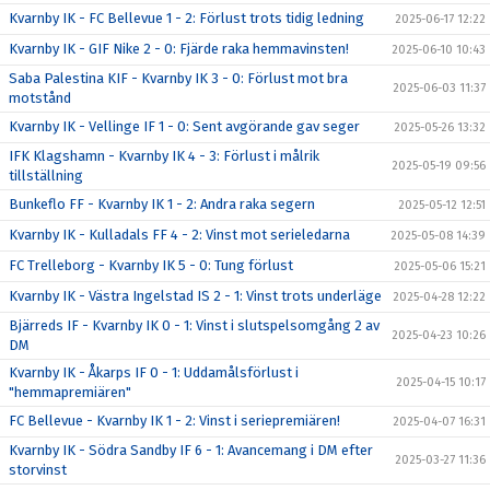
Kvarnby IK - FC Bellevue 1 - 2: Förlust trots tidig ledning
2025-06-17 12:22
Kvarnby IK - GIF Nike 2 - 0: Fjärde raka hemmavinsten!
2025-06-10 10:43
Saba Palestina KIF - Kvarnby IK 3 - 0: Förlust mot bra
2025-06-03 11:37
motstånd
Kvarnby IK - Vellinge IF 1 - 0: Sent avgörande gav seger
2025-05-26 13:32
IFK Klagshamn - Kvarnby IK 4 - 3: Förlust i målrik
2025-05-19 09:56
tillställning
Bunkeflo FF - Kvarnby IK 1 - 2: Andra raka segern
2025-05-12 12:51
Kvarnby IK - Kulladals FF 4 - 2: Vinst mot serieledarna
2025-05-08 14:39
FC Trelleborg - Kvarnby IK 5 - 0: Tung förlust
2025-05-06 15:21
Kvarnby IK - Västra Ingelstad IS 2 - 1: Vinst trots underläge
2025-04-28 12:22
Bjärreds IF - Kvarnby IK 0 - 1: Vinst i slutspelsomgång 2 av
2025-04-23 10:26
DM
Kvarnby IK - Åkarps IF 0 - 1: Uddamålsförlust i
2025-04-15 10:17
"hemmapremiären"
FC Bellevue - Kvarnby IK 1 - 2: Vinst i seriepremiären!
2025-04-07 16:31
Kvarnby IK - Södra Sandby IF 6 - 1: Avancemang i DM efter
2025-03-27 11:36
storvinst