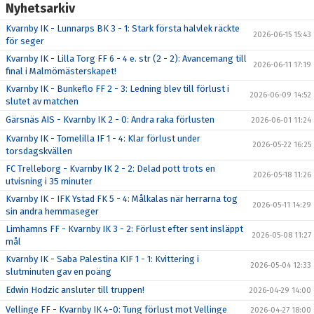
Nyhetsarkiv
Kvarnby IK - Lunnarps BK 3 - 1: Stark första halvlek räckte
2026-06-15 15:43
för seger
Kvarnby IK - Lilla Torg FF 6 - 4 e. str (2 - 2): Avancemang till
2026-06-11 17:19
final i Malmömästerskapet!
Kvarnby IK - Bunkeflo FF 2 - 3: Ledning blev till förlust i
2026-06-09 14:52
slutet av matchen
Gärsnäs AIS - Kvarnby IK 2 - 0: Andra raka förlusten
2026-06-01 11:24
Kvarnby IK - Tomelilla IF 1 - 4: Klar förlust under
2026-05-22 16:25
torsdagskvällen
FC Trelleborg - Kvarnby IK 2 - 2: Delad pott trots en
2026-05-18 11:26
utvisning i 35 minuter
Kvarnby IK - IFK Ystad FK 5 - 4: Målkalas när herrarna tog
2026-05-11 14:29
sin andra hemmaseger
Limhamns FF - Kvarnby IK 3 - 2: Förlust efter sent insläppt
2026-05-08 11:27
mål
Kvarnby IK - Saba Palestina KIF 1 - 1: Kvittering i
2026-05-04 12:33
slutminuten gav en poäng
Edwin Hodzic ansluter till truppen!
2026-04-29 14:00
Vellinge FF - Kvarnby IK 4-0: Tung förlust mot Vellinge
2026-04-27 18:00