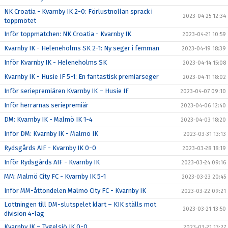
NK Croatia - Kvarnby IK 2-0: Förlustnollan sprack i
2023-04-25 12:34
toppmötet
Inför toppmatchen: NK Croatia - Kvarnby IK
2023-04-21 10:59
Kvarnby IK - Heleneholms SK 2-1: Ny seger i femman
2023-04-19 18:39
Inför Kvarnby IK - Heleneholms SK
2023-04-14 15:08
Kvarnby IK - Husie IF 5-1: En fantastisk premiärseger
2023-04-11 18:02
Inför seriepremiären Kvarnby IK – Husie IF
2023-04-07 09:10
Inför herrarnas seriepremiär
2023-04-06 12:40
DM: Kvarnby IK - Malmö IK 1-4
2023-04-03 18:20
Inför DM: Kvarnby IK - Malmö IK
2023-03-31 13:13
Rydsgårds AIF - Kvarnby IK 0-0
2023-03-28 18:19
Inför Rydsgårds AIF - Kvarnby IK
2023-03-24 09:16
MM: Malmö City FC - Kvarnby IK 5-1
2023-03-23 20:45
Inför MM-åttondelen Malmö City FC - Kvarnby IK
2023-03-22 09:21
Lottningen till DM-slutspelet klart – KIK ställs mot
2023-03-21 13:50
division 4-lag
Kvarnby IK – Tygelsjö IK 0-0
2023-03-21 13:27