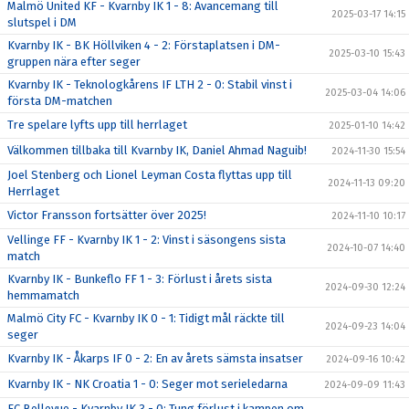
Malmö United KF - Kvarnby IK 1 - 8: Avancemang till
2025-03-17 14:15
slutspel i DM
Kvarnby IK - BK Höllviken 4 - 2: Förstaplatsen i DM-
2025-03-10 15:43
gruppen nära efter seger
Kvarnby IK - Teknologkårens IF LTH 2 - 0: Stabil vinst i
2025-03-04 14:06
första DM-matchen
Tre spelare lyfts upp till herrlaget
2025-01-10 14:42
Välkommen tillbaka till Kvarnby IK, Daniel Ahmad Naguib!
2024-11-30 15:54
Joel Stenberg och Lionel Leyman Costa flyttas upp till
2024-11-13 09:20
Herrlaget
Victor Fransson fortsätter över 2025!
2024-11-10 10:17
Vellinge FF - Kvarnby IK 1 - 2: Vinst i säsongens sista
2024-10-07 14:40
match
Kvarnby IK - Bunkeflo FF 1 - 3: Förlust i årets sista
2024-09-30 12:24
hemmamatch
Malmö City FC - Kvarnby IK 0 - 1: Tidigt mål räckte till
2024-09-23 14:04
seger
Kvarnby IK - Åkarps IF 0 - 2: En av årets sämsta insatser
2024-09-16 10:42
Kvarnby IK - NK Croatia 1 - 0: Seger mot serieledarna
2024-09-09 11:43
FC Bellevue - Kvarnby IK 3 - 0: Tung förlust i kampen om