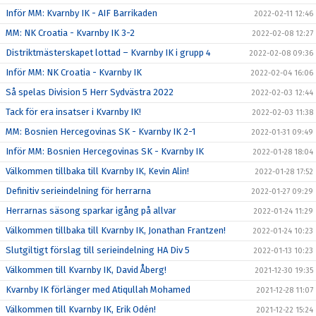
Inför MM: Kvarnby IK - AIF Barrikaden
2022-02-11 12:46
MM: NK Croatia - Kvarnby IK 3-2
2022-02-08 12:27
Distriktmästerskapet lottad – Kvarnby IK i grupp 4
2022-02-08 09:36
Inför MM: NK Croatia - Kvarnby IK
2022-02-04 16:06
Så spelas Division 5 Herr Sydvästra 2022
2022-02-03 12:44
Tack för era insatser i Kvarnby IK!
2022-02-03 11:38
MM: Bosnien Hercegovinas SK - Kvarnby IK 2-1
2022-01-31 09:49
Inför MM: Bosnien Hercegovinas SK - Kvarnby IK
2022-01-28 18:04
Välkommen tillbaka till Kvarnby IK, Kevin Alin!
2022-01-28 17:52
Definitiv serieindelning för herrarna
2022-01-27 09:29
Herrarnas säsong sparkar igång på allvar
2022-01-24 11:29
Välkommen tillbaka till Kvarnby IK, Jonathan Frantzen!
2022-01-24 10:23
Slutgiltigt förslag till serieindelning HA Div 5
2022-01-13 10:23
Välkommen till Kvarnby IK, David Åberg!
2021-12-30 19:35
Kvarnby IK förlänger med Atiqullah Mohamed
2021-12-28 11:07
Välkommen till Kvarnby IK, Erik Odén!
2021-12-22 15:24