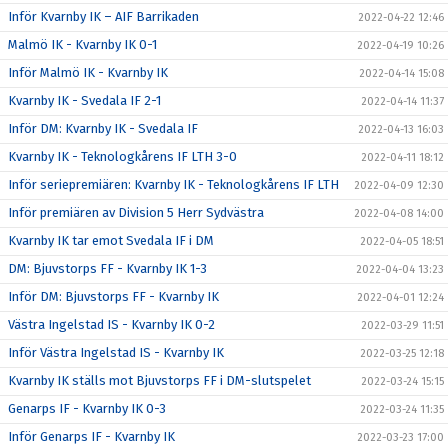
Inför Kvarnby IK – AIF Barrikaden
2022-04-22 12:46
Malmö IK - Kvarnby IK 0-1
2022-04-19 10:26
Inför Malmö IK - Kvarnby IK
2022-04-14 15:08
Kvarnby IK - Svedala IF 2-1
2022-04-14 11:37
Inför DM: Kvarnby IK - Svedala IF
2022-04-13 16:03
Kvarnby IK - Teknologkårens IF LTH 3-0
2022-04-11 18:12
Inför seriepremiären: Kvarnby IK - Teknologkårens IF LTH
2022-04-09 12:30
Inför premiären av Division 5 Herr Sydvästra
2022-04-08 14:00
Kvarnby IK tar emot Svedala IF i DM
2022-04-05 18:51
DM: Bjuvstorps FF - Kvarnby IK 1-3
2022-04-04 13:23
Inför DM: Bjuvstorps FF - Kvarnby IK
2022-04-01 12:24
Västra Ingelstad IS - Kvarnby IK 0-2
2022-03-29 11:51
Inför Västra Ingelstad IS - Kvarnby IK
2022-03-25 12:18
Kvarnby IK ställs mot Bjuvstorps FF i DM-slutspelet
2022-03-24 15:15
Genarps IF - Kvarnby IK 0-3
2022-03-24 11:35
Inför Genarps IF - Kvarnby IK
2022-03-23 17:00