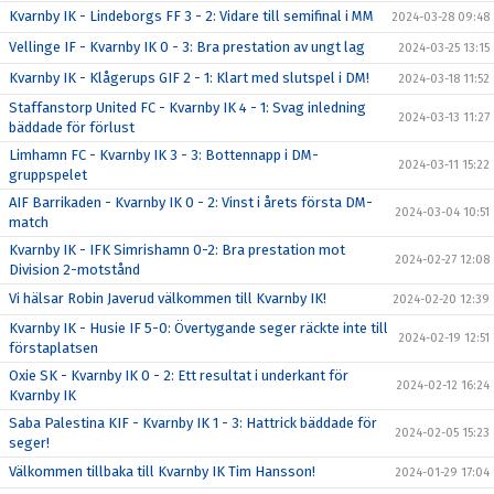
Kvarnby IK - Lindeborgs FF 3 - 2: Vidare till semifinal i MM
2024-03-28 09:48
Vellinge IF - Kvarnby IK 0 - 3: Bra prestation av ungt lag
2024-03-25 13:15
Kvarnby IK - Klågerups GIF 2 - 1: Klart med slutspel i DM!
2024-03-18 11:52
Staffanstorp United FC - Kvarnby IK 4 - 1: Svag inledning
2024-03-13 11:27
bäddade för förlust
Limhamn FC - Kvarnby IK 3 - 3: Bottennapp i DM-
2024-03-11 15:22
gruppspelet
AIF Barrikaden - Kvarnby IK 0 - 2: Vinst i årets första DM-
2024-03-04 10:51
match
Kvarnby IK - IFK Simrishamn 0-2: Bra prestation mot
2024-02-27 12:08
Division 2-motstånd
Vi hälsar Robin Javerud välkommen till Kvarnby IK!
2024-02-20 12:39
Kvarnby IK - Husie IF 5-0: Övertygande seger räckte inte till
2024-02-19 12:51
förstaplatsen
Oxie SK - Kvarnby IK 0 - 2: Ett resultat i underkant för
2024-02-12 16:24
Kvarnby IK
Saba Palestina KIF - Kvarnby IK 1 - 3: Hattrick bäddade för
2024-02-05 15:23
seger!
Välkommen tillbaka till Kvarnby IK Tim Hansson!
2024-01-29 17:04