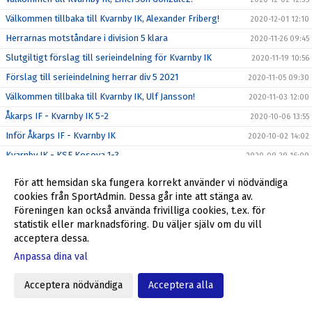
Välkommen tillbaka till Kvarnby IK, Alexander Friberg!
2020-12-01 12:10
Herrarnas motståndare i division 5 klara
2020-11-26 09:45
Slutgiltigt förslag till serieindelning för Kvarnby IK
2020-11-19 10:56
Förslag till serieindelning herrar div 5 2021
2020-11-05 09:30
Välkommen tillbaka till Kvarnby IK, Ulf Jansson!
2020-11-03 12:00
Åkarps IF - Kvarnby IK 5-2
2020-10-06 13:55
Inför Åkarps IF - Kvarnby IK
2020-10-02 14:02
Kvarnby IK - KSF Kosova 1-3
2020-09-29 16:09
Inför Kvarnby IK - KSF Kosova IF
2020-09-25 12:04
För att hemsidan ska fungera korrekt använder vi nödvändiga
Kvarnby IK - BK Höllviken 1-4
2020-09-22 11:59
cookies från SportAdmin. Dessa går inte att stänga av.
Föreningen kan också använda frivilliga cookies, t.ex. för
Inför Kvarnby IK - BK Höllviken
2020-09-18 09:29
statistik eller marknadsföring. Du väljer själv om du vill
Limhamns FF - Kvarnby IK 5-0
2020-09-14 09:21
acceptera dessa.
Inför Limhamns FF - Kvarnby IK
2020-09-11 10:55
Anpassa dina val
Kvarnby IK - FC Trelleborg 2-9
2020-09-07 09:30
Acceptera nödvändiga
Acceptera alla
Inför Kvarnby IK - FC Trelleborg
2020-09-04 16:02
Vellinge FF - Kvarnby IK 2-0
2020-09-01 09:28