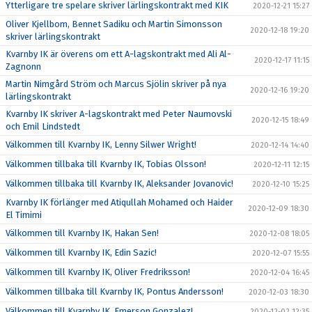
Ytterligare tre spelare skriver lärlingskontrakt med KIK
2020-12-21 15:27
Oliver Kjellbom, Bennet Sadiku och Martin Simonsson
2020-12-18 19:20
skriver lärlingskontrakt
Kvarnby IK är överens om ett A-lagskontrakt med Ali Al-
2020-12-17 11:15
Zagnonn
Martin Nimgård Ström och Marcus Sjölin skriver på nya
2020-12-16 19:20
lärlingskontrakt
Kvarnby IK skriver A-lagskontrakt med Peter Naumovski
2020-12-15 18:49
och Emil Lindstedt
Välkommen till Kvarnby IK, Lenny Silwer Wright!
2020-12-14 14:40
Välkommen tillbaka till Kvarnby IK, Tobias Olsson!
2020-12-11 12:15
Välkommen tillbaka till Kvarnby IK, Aleksander Jovanovic!
2020-12-10 15:25
Kvarnby IK förlänger med Atiqullah Mohamed och Haider
2020-12-09 18:30
El Timimi
Välkommen till Kvarnby IK, Hakan Sen!
2020-12-08 18:05
Välkommen till Kvarnby IK, Edin Sazic!
2020-12-07 15:55
Välkommen till Kvarnby IK, Oliver Fredriksson!
2020-12-04 16:45
Välkommen tillbaka till Kvarnby IK, Pontus Andersson!
2020-12-03 18:30
Välkommen till Kvarnby IK, Emerson Gonzalez!
2020-12-02 12:35