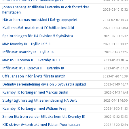
Johan Eneberg är tillbaka i Kvarnby IK och förstärker
2023-02-10 12:32
herrstaben
Här är herrarnas motstånd i DM-gruppspelet
2023-02-07 18:43
Kvällens MM-match mot FC Möllan inställd
2023-02-03 13:41
Spelordningen för HA Division 5 Sydvästra
2023-02-01 15:12
MM: Kvarnby IK - Hyllie IK 5-1
2023-01-30 18:32
Inför MM: Kvarnby IK - Hyllie IK
2023-01-27 12:55
MM: KSF Kosova IF - Kvarnby IK 1-1
2023-01-23 18:54
Inför MM: KSF Kosova IF - Kvarnby IK
2023-01-21 07:53
Uffe Jansson inför årets första match
2023-01-20 16:39
Definitiv serieindelning division 5 Sydvästra spikad
2023-01-19 16:17
Kvarnby IK förlänger med Marcus Sjölin
2023-01-13 14:41
Slutgiltigt förslag till serieindelning HA Div 5
2023-01-11 16:00
Kvarnby IK förlänger med William Freij
2022-12-30 11:23
Simon Ekström vänder tillbaka hem till Kvarnby IK
2022-12-22 13:13
KIK skriver A-kontrakt med Fabian Pourhassan
2022-12-20 12:14