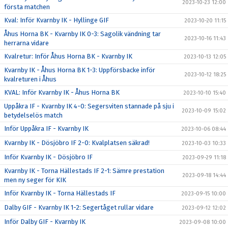
2023-10-23 12:00
första matchen
Kval: Inför Kvarnby IK - Hyllinge GIF
2023-10-20 11:15
Åhus Horna BK - Kvarnby IK 0-3: Sagolik vändning tar
2023-10-16 11:43
herrarna vidare
Kvalretur: Inför Åhus Horna BK - Kvarnby IK
2023-10-13 12:05
Kvarnby IK - Åhus Horna BK 1-3: Uppförsbacke inför
2023-10-12 18:25
kvalreturen i Åhus
KVAL: Inför Kvarnby IK - Åhus Horna BK
2023-10-10 15:40
Uppåkra IF - Kvarnby IK 4-0: Segersviten stannade på sju i
2023-10-09 15:02
betydelselös match
Inför Uppåkra IF - Kvarnby IK
2023-10-06 08:44
Kvarnby IK - Dösjöbro IF 2-0: Kvalplatsen säkrad!
2023-10-03 10:33
Inför Kvarnby IK - Dösjöbro IF
2023-09-29 11:18
Kvarnby IK - Torna Hällestads IF 2-1: Sämre prestation
2023-09-18 14:44
men ny seger för KIK
Inför Kvarnby IK - Torna Hällestads IF
2023-09-15 10:00
Dalby GIF - Kvarnby IK 1-2: Segertåget rullar vidare
2023-09-12 12:02
Inför Dalby GIF - Kvarnby IK
2023-09-08 10:00