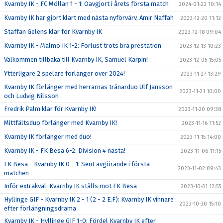
Kvarnby IK - FC Möllan 1 - 1: Oavgjort i årets första match
2024-01-22 10:14
Kvarnby IK har gjort klart med nästa nyförvärv, Amir Naffah
2023-12-20 11:12
Staffan Gelens klar för Kvarnby IK
2023-12-18 09:04
Kvarnby IK - Malmö IK 1-2: Förlust trots bra prestation
2023-12-13 10:23
Välkommen tillbaka till Kvarnby IK, Samuel Karpin!
2023-12-05 15:05
Ytterligare 2 spelare förlänger över 2024!
2023-11-27 13:29
Kvarnby IK förlänger med herrarnas tränarduo Ulf Jansson
2023-11-21 10:00
och Ludvig Nilsson
Fredrik Palm klar för Kvarnby IK!
2023-11-20 09:38
Mittfältsduo förlänger med Kvarnby IK!
2023-11-16 11:52
Kvarnby IK förlänger med duo!
2023-11-15 14:00
Kvarnby IK - FK Besa 6-2: Division 4 nästa!
2023-11-06 11:15
FK Besa - Kvarnby IK 0 - 1: Sent avgörande i första
2023-11-02 09:43
matchen
Inför extrakval: Kvarnby IK ställs mot FK Besa
2023-10-31 12:55
Hyllinge GIF - Kvarnby IK 2 - 1 (2 - 2 E.F): Kvarnby IK vinnare
2023-10-30 15:10
efter förlängningsdrama
Kvarnby IK - Hyllinge GIF 1-0: Fördel Kvarnby IK efter