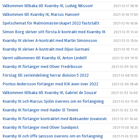
Välkommen tillbaka till Kvarnby IK, Ludvig Nilsson!
2021-12-17 18:18
Välkommen till Kvarnby IK, Marcus Hansen!
2021-12-16 17:05
Spelschemat för Malmömästerskapet 2022 fastställt
2021-12-16 16:56
Simon Borg skriver sitt första A-kontrakt med Kvarnby IK
2021-12-15 13:41
Kvarnby IK skriver A-kontrakt med Martin Simonsson
2021-12-13 15:54
Kvarnby IK skriver A-kontrakt med Dijon Gurmani
2021-12-10 11:41
Varmt välkommen till Kvarnby IK, Anton Lindell!
2021-12-09 19:51
Kvarnby IK förlänger med Oliver Fredriksson
2021-12-09 10:12
Förslag till serieindelning herrar division 5 2022
2021-12-08 15:53
Pontus Andersson förlänger med KIK även över 2022
2021-12-06 18:48
Välkommen tillbaka till Kvarnby IK, Gabriel de Souza!
2021-12-03 14:00
Kvarnby IK och Marcus Sjölin överens om en förlängning
2021-12-03 11:45
Kvarnby IK förlänger med Haider El Timimi
2021-12-02 23:10
Kvarnby IK förlänger kontraktet med Aleksander Jovanovic
2021-12-01 16:40
Kvarnby IK förlänger med Oliver Sundqvist
2021-11-30 16:25
Kvarnby IK och Uffe Jansson överens om en förlängning
2021-11-26 13:30