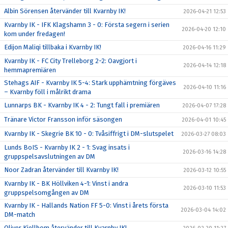
Albin Sörensen återvänder till Kvarnby IK!
2026-04-21 12:53
Kvarnby IK - IFK Klagshamn 3 - 0: Första segern i serien
2026-04-20 12:10
kom under fredagen!
Edijon Maliqi tillbaka i Kvarnby IK!
2026-04-16 11:29
Kvarnby IK - FC City Trelleborg 2-2: Oavgjort i
2026-04-14 12:18
hemmapremiären
Stehags AIF - Kvarnby IK 5-4: Stark upphämtning förgäves
2026-04-10 11:16
– Kvarnby föll i målrikt drama
Lunnarps BK - Kvarnby IK 4 - 2: Tungt fall i premiären
2026-04-07 17:28
Tränare Victor Fransson inför säsongen
2026-04-01 10:45
Kvarnby IK - Skegrie BK 10 - 0: Tvåsiffrigt i DM-slutspelet
2026-03-27 08:03
Lunds BoIS - Kvarnby IK 2 - 1: Svag insats i
2026-03-16 14:28
gruppspelsavslutningen av DM
Noor Zadran återvänder till Kvarnby IK!
2026-03-12 10:55
Kvarnby IK - BK Höllviken 4-1: Vinst i andra
2026-03-10 11:53
gruppspelsomgången av DM
Kvarnby IK - Hallands Nation FF 5-0: Vinst i årets första
2026-03-04 14:02
DM-match
Oliver Kjellbom återvänder till Kvarnby IK!