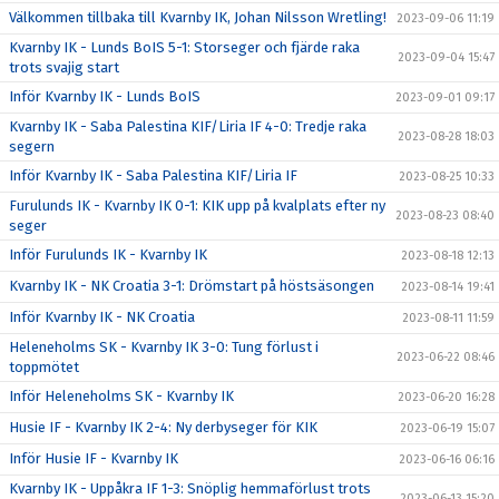
Välkommen tillbaka till Kvarnby IK, Johan Nilsson Wretling!
2023-09-06 11:19
Kvarnby IK - Lunds BoIS 5-1: Storseger och fjärde raka
2023-09-04 15:47
trots svajig start
Inför Kvarnby IK - Lunds BoIS
2023-09-01 09:17
Kvarnby IK - Saba Palestina KIF/Liria IF 4-0: Tredje raka
2023-08-28 18:03
segern
Inför Kvarnby IK - Saba Palestina KIF/Liria IF
2023-08-25 10:33
Furulunds IK - Kvarnby IK 0-1: KIK upp på kvalplats efter ny
2023-08-23 08:40
seger
Inför Furulunds IK - Kvarnby IK
2023-08-18 12:13
Kvarnby IK - NK Croatia 3-1: Drömstart på höstsäsongen
2023-08-14 19:41
Inför Kvarnby IK - NK Croatia
2023-08-11 11:59
Heleneholms SK - Kvarnby IK 3-0: Tung förlust i
2023-06-22 08:46
toppmötet
Inför Heleneholms SK - Kvarnby IK
2023-06-20 16:28
Husie IF - Kvarnby IK 2-4: Ny derbyseger för KIK
2023-06-19 15:07
Inför Husie IF - Kvarnby IK
2023-06-16 06:16
Kvarnby IK - Uppåkra IF 1-3: Snöplig hemmaförlust trots
2023-06-13 15:20