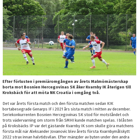
OM LAGET
BILDGALLERI
DOKUMENT
KONTAKT
Efter förlusten i premiäromgången av årets Malmömästerskap
borta mot Bosnien Hercegovinas SK åker Kvarnby IK återigen till
Kroksbäck för att möta NK Croatia i omgång två.
Det var årets första match och den första matchen sedan KIK
bortabesegrade Genarps IF i 2021 års sista match i mitten av december.
Seriekonkurrenten Bosnien Hercegovinas SK stod för motståndet och
trots vädervarning om storm från SMHI kunde matchen spelas. I blåsten
på Kroksbäcks IP var det gästande Kvarnby IK som skulle göra matchens
första mål när Aleksander Jovanovic blev årets första Kvarnbymålskytt
2022 strax innan halvtidsvilan. Efter mängder av byten under den andra