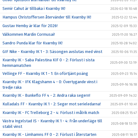
2026-02-20 11:27
Semir Cahut är tillbaka i Kvarnby IK!
2026-02-18 10:48
Hampus Christoffersen återvänder till Kvarnby IK!
2025-12-22 12:44
Gustav Hemby är klar för 2026!
2025-12-09 15:33
Välkommen Mardin Cormusai!
2025-11-20 16:27
Sandro Punda klar för Kvarnby IK!
2025-10-28 14:02
GIF Nike - Kvarnby IK 1 - 3: Säsongen avslutas med vinst
2025-10-06 11:35
Kvarnby IK - Saba Palestina KIF 0 - 2: Förlust i sista
2025-09-30 12:19
hemmamatchen
Vellinge FF - Kvarnby IK 1 - 1: En oförtjänt poäng
2025-09-23 15:14
Kvarnby IK - IFK Klagshamn 4 - 0: Övertygande vinst i
2025-09-16 16:18
tredje raka
Kvarnby IK - Bunkeflo FF 4 - 2: Andra raka segern!
2025-09-09 14:32
Kulladals FF - Kvarnby IK 1 - 2: Seger mot serieledarna!
2025-09-01 10:41
Kvarnby IK - FC Trelleborg 2 - 4: Förlust i målrik match
2025-08-25 15:47
Västra Ingelstad IS - Kvarnby IK 1 - 4: Från underläge till
2025-08-18 13:19
stabil vinst
Kvarnby IK - Limhamns FF 0 - 2: Förlust i återstarten
2025-08-11 16:17