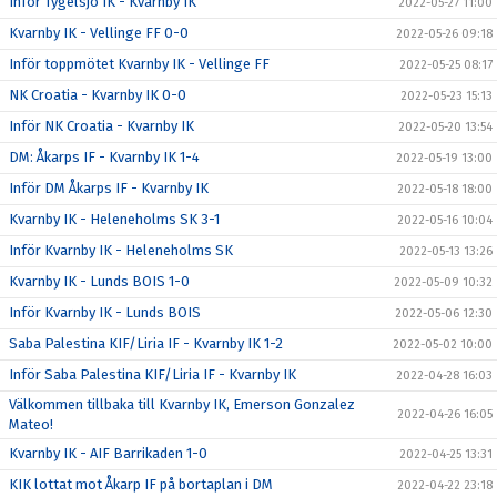
Inför Tygelsjö IK - Kvarnby IK
2022-05-27 11:00
Kvarnby IK - Vellinge FF 0-0
2022-05-26 09:18
Inför toppmötet Kvarnby IK - Vellinge FF
2022-05-25 08:17
NK Croatia - Kvarnby IK 0-0
2022-05-23 15:13
Inför NK Croatia - Kvarnby IK
2022-05-20 13:54
DM: Åkarps IF - Kvarnby IK 1-4
2022-05-19 13:00
Inför DM Åkarps IF - Kvarnby IK
2022-05-18 18:00
Kvarnby IK - Heleneholms SK 3-1
2022-05-16 10:04
Inför Kvarnby IK - Heleneholms SK
2022-05-13 13:26
Kvarnby IK - Lunds BOIS 1-0
2022-05-09 10:32
Inför Kvarnby IK - Lunds BOIS
2022-05-06 12:30
Saba Palestina KIF/Liria IF - Kvarnby IK 1-2
2022-05-02 10:00
Inför Saba Palestina KIF/Liria IF - Kvarnby IK
2022-04-28 16:03
Välkommen tillbaka till Kvarnby IK, Emerson Gonzalez
2022-04-26 16:05
Mateo!
Kvarnby IK - AIF Barrikaden 1-0
2022-04-25 13:31
KIK lottat mot Åkarp IF på bortaplan i DM
2022-04-22 23:18