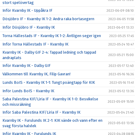
stort spelövertag
Inför Kvarnby IK - Uppåkra IF
2023-06-09 08:10
Dösjöbro IF - Kvarnby IK 1-2: Andra raka bortasegern
2023-06-05 11:58
Inför Dösjöbro IF - Kvarnby IK
2023-06-01 13:33
Torna Hällestads IF - Kvarnby IK 1-2: Äntligen seger igen
2023-05-25 17:45
Inför Torna Hällestads IF - Kvarnby IK
2023-05-24 10:47
Kvarnby IK - Dalby GIF 2-4: Tappad ledning och tappad
2023-05-21 15:00
andraplats
Inför Kvarnby IK - Dalby GIF
2023-05-17 12:40
Välkommen till Kvarnby IK, Filip Gavran!
2023-05-16 16:36
Lunds BoIS - Kvarnby IK 1-1: Tungt poängtapp för KIK
2023-05-16 11:41
Inför Lunds BoIS - Kvarnby IK
2023-05-12 13:36
Saba Palestina KIF/Liria IF - Kvarnby IK 1-0: Besvikelse
2023-05-09 15:59
och missräkning
Inför Saba Palestina KIF/Liria IF - Kvarnby IK
2023-05-04 21:40
Kvarnby IK - Furulunds IK 2-1: KIK vände och vann efter en
2023-05-03 13:56
svag första halvlek
Inför Kvarnby IK - Furulunds IK
2023-04-28 08:55