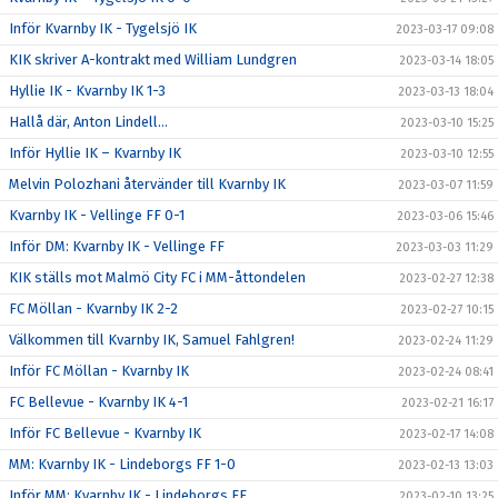
Inför Kvarnby IK - Tygelsjö IK
2023-03-17 09:08
KIK skriver A-kontrakt med William Lundgren
2023-03-14 18:05
Hyllie IK - Kvarnby IK 1-3
2023-03-13 18:04
Hallå där, Anton Lindell…
2023-03-10 15:25
Inför Hyllie IK – Kvarnby IK
2023-03-10 12:55
Melvin Polozhani återvänder till Kvarnby IK
2023-03-07 11:59
Kvarnby IK - Vellinge FF 0-1
2023-03-06 15:46
Inför DM: Kvarnby IK - Vellinge FF
2023-03-03 11:29
KIK ställs mot Malmö City FC i MM-åttondelen
2023-02-27 12:38
FC Möllan - Kvarnby IK 2-2
2023-02-27 10:15
Välkommen till Kvarnby IK, Samuel Fahlgren!
2023-02-24 11:29
Inför FC Möllan - Kvarnby IK
2023-02-24 08:41
FC Bellevue - Kvarnby IK 4-1
2023-02-21 16:17
Inför FC Bellevue - Kvarnby IK
2023-02-17 14:08
MM: Kvarnby IK - Lindeborgs FF 1-0
2023-02-13 13:03
Inför MM: Kvarnby IK - Lindeborgs FF
2023-02-10 13:25