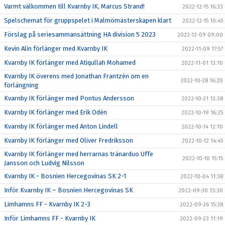
Varmt välkommen till Kvarnby IK, Marcus Strand!
2022-12-15 16:33
Spelschemat för gruppspelet i Malmömästerskapen klart
2022-12-15 10:45
Förslag på seriesammansättning HA division 5 2023
2022-12-09 09:00
Kevin Alin förlänger med Kvarnby IK
2022-11-09 17:57
Kvarnby IK förlänger med Atiqullah Mohamed
2022-11-01 13:10
Kvarnby IK överens med Jonathan Frantzén om en
2022-10-28 16:20
förlängning
Kvarnby IK förlänger med Pontus Andersson
2022-10-21 13:38
Kvarnby IK förlänger med Erik Odén
2022-10-19 16:25
Kvarnby IK förlänger med Anton Lindell
2022-10-14 12:10
Kvarnby IK förlänger med Oliver Fredriksson
2022-10-12 14:45
Kvarnby IK förlänger med herrarnas tränarduo Uffe
2022-10-10 15:15
Jansson och Ludvig Nilsson
Kvarnby IK - Bosnien Hercegovinas SK 2-1
2022-10-04 11:38
Inför Kvarnby IK – Bosnien Hercegovinas SK
2022-09-30 13:30
Limhamns FF - Kvarnby IK 2-3
2022-09-26 15:38
Inför Limhamns FF - Kvarnby IK
2022-09-23 11:19