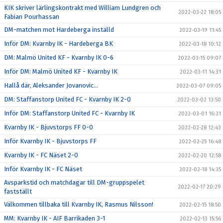
KIK skriver lärlingskontrakt med William Lundgren och
2022-03-22 18:05
Fabian Pourhassan
DM-matchen mot Hardeberga inställd
2022-03-19 11:45
Inför DM: Kvarnby IK - Hardeberga BK
2022-03-18 10:12
DM: Malmö United KF - Kvarnby IK 0-6
2022-03-15 09:07
Inför DM: Malmö United KF - Kvarnby IK
2022-03-11 14:31
Hallå där, Aleksander Jovanovic...
2022-03-07 09:05
DM: Staffanstorp United FC - Kvarnby IK 2-0
2022-03-02 13:50
Inför DM: Staffanstorp United FC - Kvarnby IK
2022-03-01 16:31
Kvarnby IK - Bjuvstorps FF 0-0
2022-02-28 12:43
Inför Kvarnby IK - Bjuvstorps FF
2022-02-25 16:48
Kvarnby IK - FC Näset 2-0
2022-02-20 12:58
Inför Kvarnby IK - FC Näset
2022-02-18 14:35
Avsparkstid och matchdagar till DM-gruppspelet
2022-02-17 20:29
fastställt
Välkommen tillbaka till Kvarnby IK, Rasmus Nilsson!
2022-02-15 18:50
MM: Kvarnby IK - AIF Barrikaden 3-1
2022-02-13 15:56