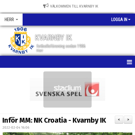
VÄLKOMMEN TILL KVARNBY IK
HERR
LOGGA IN
KVARNBY IK
fotbollsförening sedan 1906
Herr
HEM
NYHETER
KALENDER
MATCHER
Inför MM: NK Croatia - Kvarnby IK
<
>
TRUPPEN
2022-02-04 16:06