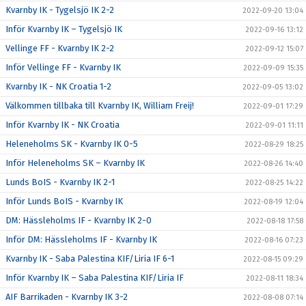
Kvarnby IK - Tygelsjö IK 2-2
2022-09-20 13:04
Inför Kvarnby IK – Tygelsjö IK
2022-09-16 13:12
Vellinge FF - Kvarnby IK 2-2
2022-09-12 15:07
Inför Vellinge FF - Kvarnby IK
2022-09-09 15:35
Kvarnby IK - NK Croatia 1-2
2022-09-05 13:02
Välkommen tillbaka till Kvarnby IK, William Freij!
2022-09-01 17:29
Inför Kvarnby IK - NK Croatia
2022-09-01 11:11
Heleneholms SK - Kvarnby IK 0-5
2022-08-29 18:25
Inför Heleneholms SK – Kvarnby IK
2022-08-26 14:40
Lunds BoIS - Kvarnby IK 2-1
2022-08-25 14:22
Inför Lunds BoIS - Kvarnby IK
2022-08-19 12:04
DM: Hässleholms IF - Kvarnby IK 2-0
2022-08-18 17:58
Inför DM: Hässleholms IF - Kvarnby IK
2022-08-16 07:23
Kvarnby IK - Saba Palestina KIF/Liria IF 6-1
2022-08-15 09:29
Inför Kvarnby IK – Saba Palestina KIF/Liria IF
2022-08-11 18:34
AIF Barrikaden - Kvarnby IK 3-2
2022-08-08 07:14