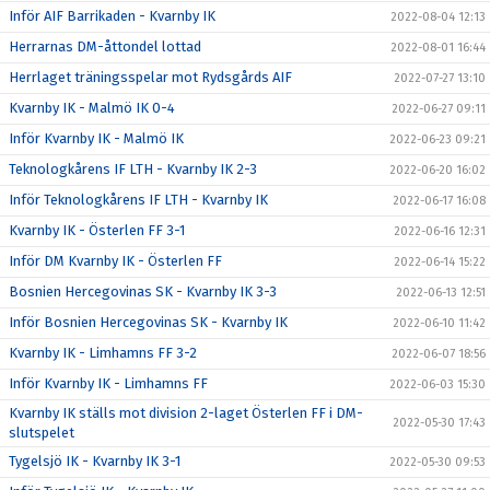
Inför AIF Barrikaden - Kvarnby IK
2022-08-04 12:13
Herrarnas DM-åttondel lottad
2022-08-01 16:44
Herrlaget träningsspelar mot Rydsgårds AIF
2022-07-27 13:10
Kvarnby IK - Malmö IK 0-4
2022-06-27 09:11
Inför Kvarnby IK - Malmö IK
2022-06-23 09:21
Teknologkårens IF LTH - Kvarnby IK 2-3
2022-06-20 16:02
Inför Teknologkårens IF LTH - Kvarnby IK
2022-06-17 16:08
Kvarnby IK - Österlen FF 3-1
2022-06-16 12:31
Inför DM Kvarnby IK - Österlen FF
2022-06-14 15:22
Bosnien Hercegovinas SK - Kvarnby IK 3-3
2022-06-13 12:51
Inför Bosnien Hercegovinas SK - Kvarnby IK
2022-06-10 11:42
Kvarnby IK - Limhamns FF 3-2
2022-06-07 18:56
Inför Kvarnby IK - Limhamns FF
2022-06-03 15:30
Kvarnby IK ställs mot division 2-laget Österlen FF i DM-
2022-05-30 17:43
slutspelet
Tygelsjö IK - Kvarnby IK 3-1
2022-05-30 09:53