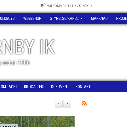
VÄLKOMMEN TILL KVARNBY IK
OLDBOYS
WEBBSHOP
STYRELSE/KANSLI
MARKNAD
PROJE
NBY IK
g sedan 1906
OM LAGET
BILDGALLERI
DOKUMENT
KONTAKT
<
>