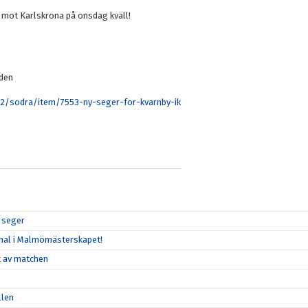
a mot Karlskrona på onsdag kväll!
iden
v-2/sodra/item/7553-ny-seger-for-kvarnby-ik
r seger
 final i Malmömästerskapet!
et av matchen
llen