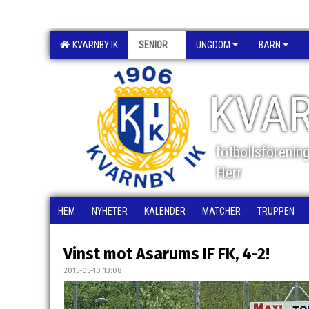
KVARNBY IK
SENIOR
UNGDOM
BARN
KVAR
fotbollsförenin
Herr
HEM
NYHETER
KALENDER
MATCHER
TRUPPEN
Vinst mot Asarums IF FK, 4-2!
2015-05-10 13:08