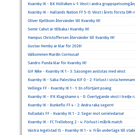
Kvarnby IK - BK Höllviken 4-1: Vinst i andra gruppspelsomgå
Kvarnby IK - Hallands Nation FF 5-0: Vinst i årets första DM
Oliver Kjellbom återvänder till Kvarnby IK!
Semir Cahut är tillbaka i Kvarnby IK!
Hampus Christoffersen återvänder till Kvarnby IK!
Gustav Hemby är klar för 2026!
Välkommen Mardin Cormusai!
Sandro Punda klar för Kvarnby IK!
GIF Nike - Kvarnby IK 1 - 3: Säsongen avslutas med vinst
Kvarnby IK - Saba Palestina KIF 0 - 2: Förlust i sista hemma
Vellinge FF - Kvarnby IK 1 - 1: En oförtjänt poäng
Kvarnby IK - IFK Klagshamn 4 - 0: Övertygande vinst i tredje r
Kvarnby IK - Bunkeflo FF 4 - 2: Andra raka segern!
Kulladals FF - Kvarnby IK 1 - 2: Seger mot serieledarna!
Kvarnby IK - FC Trelleborg 2 - 4: Förlust i målrik match
Västra Ingelstad IS - Kvarnby IK 1 - 4: Från underläge till stabi