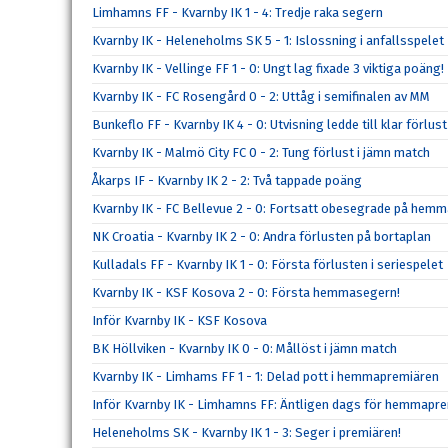
Limhamns FF - Kvarnby IK 1 - 4: Tredje raka segern
Kvarnby IK - Heleneholms SK 5 - 1: Islossning i anfallsspelet
Kvarnby IK - Vellinge FF 1 - 0: Ungt lag fixade 3 viktiga poäng!
Kvarnby IK - FC Rosengård 0 - 2: Uttåg i semifinalen av MM
Bunkeflo FF - Kvarnby IK 4 - 0: Utvisning ledde till klar förlust
Kvarnby IK - Malmö City FC 0 - 2: Tung förlust i jämn match
Åkarps IF - Kvarnby IK 2 - 2: Två tappade poäng
Kvarnby IK - FC Bellevue 2 - 0: Fortsatt obesegrade på hem
NK Croatia - Kvarnby IK 2 - 0: Andra förlusten på bortaplan
Kulladals FF - Kvarnby IK 1 - 0: Första förlusten i seriespelet
Kvarnby IK - KSF Kosova 2 - 0: Första hemmasegern!
Inför Kvarnby IK - KSF Kosova
BK Höllviken - Kvarnby IK 0 - 0: Mållöst i jämn match
Kvarnby IK - Limhams FF 1 - 1: Delad pott i hemmapremiären
Inför Kvarnby IK - Limhamns FF: Äntligen dags för hemmapre
Heleneholms SK - Kvarnby IK 1 - 3: Seger i premiären!