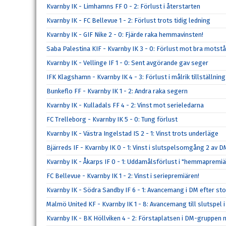
Kvarnby IK - Limhamns FF 0 - 2: Förlust i återstarten
Kvarnby IK - FC Bellevue 1 - 2: Förlust trots tidig ledning
Kvarnby IK - GIF Nike 2 - 0: Fjärde raka hemmavinsten!
Saba Palestina KIF - Kvarnby IK 3 - 0: Förlust mot bra motst
Kvarnby IK - Vellinge IF 1 - 0: Sent avgörande gav seger
IFK Klagshamn - Kvarnby IK 4 - 3: Förlust i målrik tillställning
Bunkeflo FF - Kvarnby IK 1 - 2: Andra raka segern
Kvarnby IK - Kulladals FF 4 - 2: Vinst mot serieledarna
FC Trelleborg - Kvarnby IK 5 - 0: Tung förlust
Kvarnby IK - Västra Ingelstad IS 2 - 1: Vinst trots underläge
Bjärreds IF - Kvarnby IK 0 - 1: Vinst i slutspelsomgång 2 av D
Kvarnby IK - Åkarps IF 0 - 1: Uddamålsförlust i "hemmapremi
FC Bellevue - Kvarnby IK 1 - 2: Vinst i seriepremiären!
Kvarnby IK - Södra Sandby IF 6 - 1: Avancemang i DM efter sto
Malmö United KF - Kvarnby IK 1 - 8: Avancemang till slutspel 
Kvarnby IK - BK Höllviken 4 - 2: Förstaplatsen i DM-gruppen 