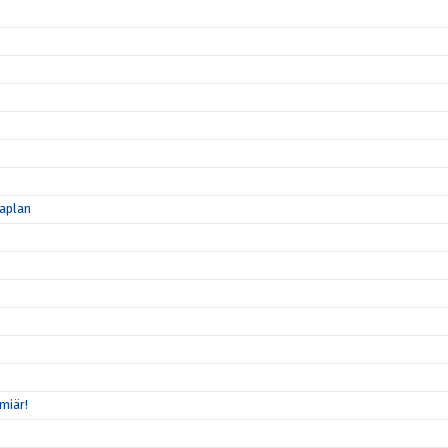
maplan
miär!