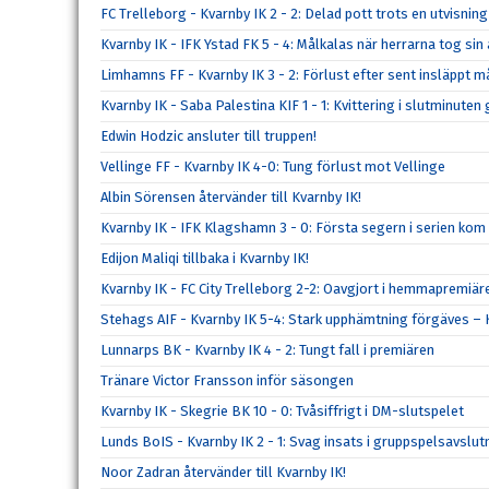
FC Trelleborg - Kvarnby IK 2 - 2: Delad pott trots en utvisning
Kvarnby IK - IFK Ystad FK 5 - 4: Målkalas när herrarna tog s
Limhamns FF - Kvarnby IK 3 - 2: Förlust efter sent insläppt m
Kvarnby IK - Saba Palestina KIF 1 - 1: Kvittering i slutminute
Edwin Hodzic ansluter till truppen!
Vellinge FF - Kvarnby IK 4-0: Tung förlust mot Vellinge
Albin Sörensen återvänder till Kvarnby IK!
Kvarnby IK - IFK Klagshamn 3 - 0: Första segern i serien kom
Edijon Maliqi tillbaka i Kvarnby IK!
Kvarnby IK - FC City Trelleborg 2-2: Oavgjort i hemmapremiär
Stehags AIF - Kvarnby IK 5-4: Stark upphämtning förgäves – K
Lunnarps BK - Kvarnby IK 4 - 2: Tungt fall i premiären
Tränare Victor Fransson inför säsongen
Kvarnby IK - Skegrie BK 10 - 0: Tvåsiffrigt i DM-slutspelet
Lunds BoIS - Kvarnby IK 2 - 1: Svag insats i gruppspelsavslu
Noor Zadran återvänder till Kvarnby IK!