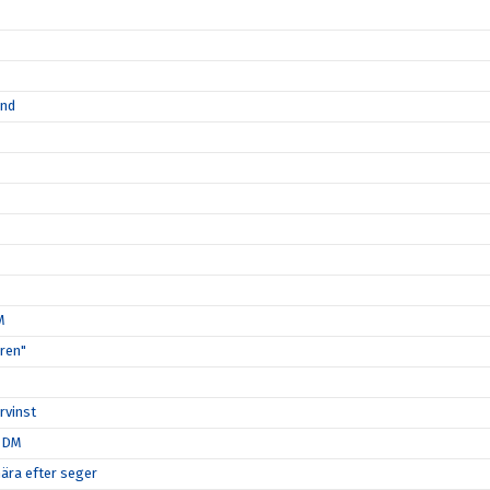
ånd
M
ären"
rvinst
i DM
nära efter seger