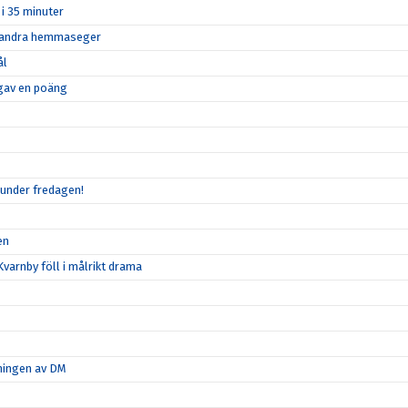
 i 35 minuter
in andra hemmaseger
ål
n gav en poäng
 under fredagen!
en
varnby föll i målrikt drama
tningen av DM