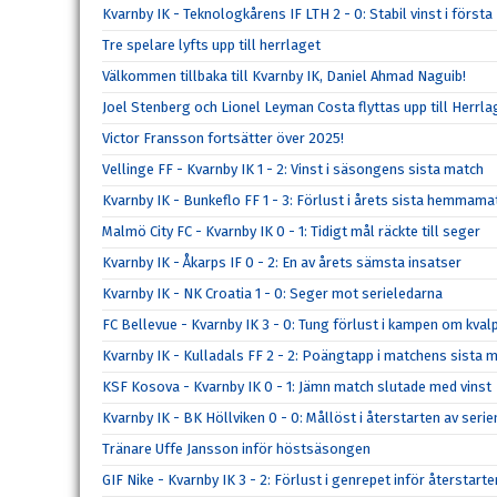
Kvarnby IK - Teknologkårens IF LTH 2 - 0: Stabil vinst i förs
Tre spelare lyfts upp till herrlaget
Välkommen tillbaka till Kvarnby IK, Daniel Ahmad Naguib!
Joel Stenberg och Lionel Leyman Costa flyttas upp till Herrla
Victor Fransson fortsätter över 2025!
Vellinge FF - Kvarnby IK 1 - 2: Vinst i säsongens sista match
Kvarnby IK - Bunkeflo FF 1 - 3: Förlust i årets sista hemmama
Malmö City FC - Kvarnby IK 0 - 1: Tidigt mål räckte till seger
Kvarnby IK - Åkarps IF 0 - 2: En av årets sämsta insatser
Kvarnby IK - NK Croatia 1 - 0: Seger mot serieledarna
FC Bellevue - Kvarnby IK 3 - 0: Tung förlust i kampen om kval
Kvarnby IK - Kulladals FF 2 - 2: Poängtapp i matchens sista m
KSF Kosova - Kvarnby IK 0 - 1: Jämn match slutade med vinst
Kvarnby IK - BK Höllviken 0 - 0: Mållöst i återstarten av serie
Tränare Uffe Jansson inför höstsäsongen
GIF Nike - Kvarnby IK 3 - 2: Förlust i genrepet inför återstarte