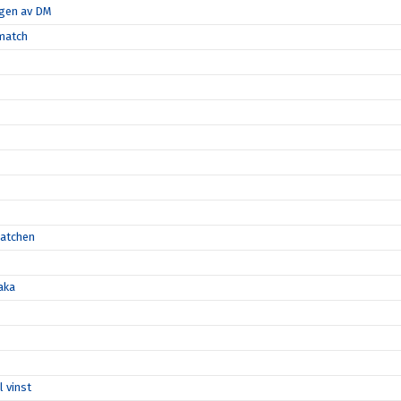
ngen av DM
-match
matchen
aka
l vinst