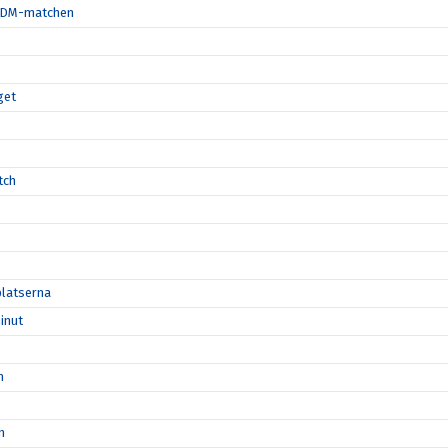
ta DM-matchen
get
tch
platserna
inut
n
n