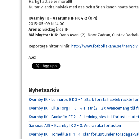
Härligt att se er moral!!!
Nu tar vi andra halvlek med oss och gör en kanoninsats bort
Kvarnby IK - Asarums IF FK 4-2 (0-1)
2015-05-09 kl 14:00
Arena:
Bäckagårds IP
Målskyttar KIK:
Dano Asani (2), Noor Zadran, Gustav Backal
Reportage hittar ni här:
http://www.fotbollskane.se/herr/di
Alex
Nyhetsarkiv
Kvarnby IK - Lunnarps BK 3 - 1: Stark första halvlek räckte fö
Kvarnby IK - Lilla Torg FF 6 - 4 e. str (2 - 2): Avancemang till
Kvarnby IK - Bunkeflo FF 2 - 3: Ledning blev till förlust i slut
Gärsnäs AIS - Kvarnby IK 2 - 0: Andra raka förlusten
Kvarnby IK - Tomelilla IF 1 - 4: Klar förlust under torsdagskvä