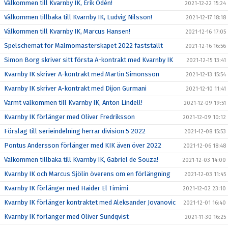
Välkommen till Kvarnby IK, Erik Odén!
2021-12-22 15:24
Välkommen tillbaka till Kvarnby IK, Ludvig Nilsson!
2021-12-17 18:18
Välkommen till Kvarnby IK, Marcus Hansen!
2021-12-16 17:05
Spelschemat för Malmömästerskapet 2022 fastställt
2021-12-16 16:56
Simon Borg skriver sitt första A-kontrakt med Kvarnby IK
2021-12-15 13:41
Kvarnby IK skriver A-kontrakt med Martin Simonsson
2021-12-13 15:54
Kvarnby IK skriver A-kontrakt med Dijon Gurmani
2021-12-10 11:41
Varmt välkommen till Kvarnby IK, Anton Lindell!
2021-12-09 19:51
Kvarnby IK förlänger med Oliver Fredriksson
2021-12-09 10:12
Förslag till serieindelning herrar division 5 2022
2021-12-08 15:53
Pontus Andersson förlänger med KIK även över 2022
2021-12-06 18:48
Välkommen tillbaka till Kvarnby IK, Gabriel de Souza!
2021-12-03 14:00
Kvarnby IK och Marcus Sjölin överens om en förlängning
2021-12-03 11:45
Kvarnby IK förlänger med Haider El Timimi
2021-12-02 23:10
Kvarnby IK förlänger kontraktet med Aleksander Jovanovic
2021-12-01 16:40
Kvarnby IK förlänger med Oliver Sundqvist
2021-11-30 16:25