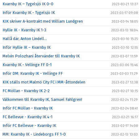
Kvarnby IK – Tygelsjö IK 0-0
2023-03-21 13:27
Inför Kvarnby IK - Tygelsjö IK
2023-03-17 09:08
KIK skriver A-kontrakt med William Lundgren
2023-03-14 18:05
Hyllie IK - Kvarnby IK 1-3
2023-03-13 18:04
Hallå där, Anton Lindell…
2023-03-10 15:25
Inför Hyllie IK – Kvarnby IK
2023-03-10 12:55
Melvin Polozhani återvänder till Kvarnby IK
2023-03-07 11:59
Kvarnby IK - Vellinge FF 0-1
2023-03-06 15:46
Inför DM: Kvarnby IK - Vellinge FF
2023-03-03 11:29
KIK ställs mot Malmö City FC i MM-åttondelen
2023-02-27 12:38
FC Möllan - Kvarnby IK 2-2
2023-02-27 10:15
Välkommen till Kvarnby IK, Samuel Fahlgren!
2023-02-24 11:29
Inför FC Möllan - Kvarnby IK
2023-02-24 08:41
FC Bellevue - Kvarnby IK 4-1
2023-02-21 16:17
Inför FC Bellevue - Kvarnby IK
2023-02-17 14:08
MM: Kvarnby IK - Lindeborgs FF 1-0
2023-02-13 13:03