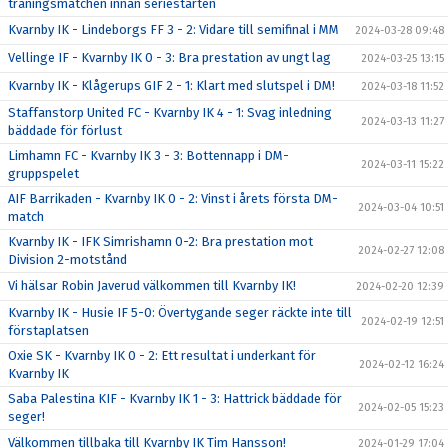
träningsmatchen innan seriestarten
Kvarnby IK - Lindeborgs FF 3 - 2: Vidare till semifinal i MM
2024-03-28 09:48
Vellinge IF - Kvarnby IK 0 - 3: Bra prestation av ungt lag
2024-03-25 13:15
Kvarnby IK - Klågerups GIF 2 - 1: Klart med slutspel i DM!
2024-03-18 11:52
Staffanstorp United FC - Kvarnby IK 4 - 1: Svag inledning
2024-03-13 11:27
bäddade för förlust
Limhamn FC - Kvarnby IK 3 - 3: Bottennapp i DM-
2024-03-11 15:22
gruppspelet
AIF Barrikaden - Kvarnby IK 0 - 2: Vinst i årets första DM-
2024-03-04 10:51
match
Kvarnby IK - IFK Simrishamn 0-2: Bra prestation mot
2024-02-27 12:08
Division 2-motstånd
Vi hälsar Robin Javerud välkommen till Kvarnby IK!
2024-02-20 12:39
Kvarnby IK - Husie IF 5-0: Övertygande seger räckte inte till
2024-02-19 12:51
förstaplatsen
Oxie SK - Kvarnby IK 0 - 2: Ett resultat i underkant för
2024-02-12 16:24
Kvarnby IK
Saba Palestina KIF - Kvarnby IK 1 - 3: Hattrick bäddade för
2024-02-05 15:23
seger!
Välkommen tillbaka till Kvarnby IK Tim Hansson!
2024-01-29 17:04