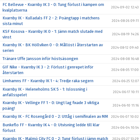
FC Bellevue - Kvarnby IK 3 - 0: Tung förlust i kampen om
2024-09-02 12:43
kvalplatserna
Kvarnby IK - Kulladals FF 2 - 2: Poängtapp i matchens
2024-08-26 09:11
sista minut
KSF Kosova - Kvarnby IK 0 - 1: Jämn match slutade med
2024-08-19 14:26
vinst
Kvarnby IK - BK Höllviken 0 - 0: Mållöst i återstarten av
2024-08-12 09:40
serien
Tränare Uffe Jansson inför höstsäsongen
2024-08-08 16:48
GIF Nike - Kvarnby IK 3 - 2: Förlust i genrepet inför
2024-08-05 17:00
återstarten
Limhamns FF - Kvarnby IK 1 - 4: Tredje raka segern
2024-06-25 12:07
Kvarnby IK - Heleneholms SK 5 - 1: Islossning i
2024-06-17 10:11
anfallsspelet
Kvarnby IK - Vellinge FF 1 - 0: Ungt lag fixade 3 viktiga
2024-06-10 11:16
poäng!
Kvarnby IK - FC Rosengård 0 - 2: Uttåg i semifinalen av MM
2024-06-07 10:02
Bunkeflo FF - Kvarnby IK 4 - 0: Utvisning ledde till klar
2024-06-04 10:54
förlust
Kvarnby IK - Malmö City FC 0 - 2: Tung förlust i jämn match
2024-05-27 13:29