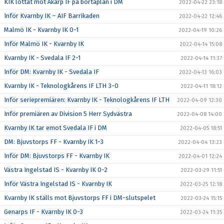
KIK lottat mot Åkarp IF på bortaplan i DM
2022-04-22 23:18
Inför Kvarnby IK – AIF Barrikaden
2022-04-22 12:46
Malmö IK - Kvarnby IK 0-1
2022-04-19 10:26
Inför Malmö IK - Kvarnby IK
2022-04-14 15:08
Kvarnby IK - Svedala IF 2-1
2022-04-14 11:37
Inför DM: Kvarnby IK - Svedala IF
2022-04-13 16:03
Kvarnby IK - Teknologkårens IF LTH 3-0
2022-04-11 18:12
Inför seriepremiären: Kvarnby IK - Teknologkårens IF LTH
2022-04-09 12:30
Inför premiären av Division 5 Herr Sydvästra
2022-04-08 14:00
Kvarnby IK tar emot Svedala IF i DM
2022-04-05 18:51
DM: Bjuvstorps FF - Kvarnby IK 1-3
2022-04-04 13:23
Inför DM: Bjuvstorps FF - Kvarnby IK
2022-04-01 12:24
Västra Ingelstad IS - Kvarnby IK 0-2
2022-03-29 11:51
Inför Västra Ingelstad IS - Kvarnby IK
2022-03-25 12:18
Kvarnby IK ställs mot Bjuvstorps FF i DM-slutspelet
2022-03-24 15:15
Genarps IF - Kvarnby IK 0-3
2022-03-24 11:35