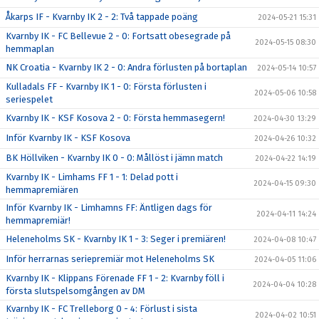
Åkarps IF - Kvarnby IK 2 - 2: Två tappade poäng
2024-05-21 15:31
Kvarnby IK - FC Bellevue 2 - 0: Fortsatt obesegrade på
2024-05-15 08:30
hemmaplan
NK Croatia - Kvarnby IK 2 - 0: Andra förlusten på bortaplan
2024-05-14 10:57
Kulladals FF - Kvarnby IK 1 - 0: Första förlusten i
2024-05-06 10:58
seriespelet
Kvarnby IK - KSF Kosova 2 - 0: Första hemmasegern!
2024-04-30 13:29
Inför Kvarnby IK - KSF Kosova
2024-04-26 10:32
BK Höllviken - Kvarnby IK 0 - 0: Mållöst i jämn match
2024-04-22 14:19
Kvarnby IK - Limhams FF 1 - 1: Delad pott i
2024-04-15 09:30
hemmapremiären
Inför Kvarnby IK - Limhamns FF: Äntligen dags för
2024-04-11 14:24
hemmapremiär!
Heleneholms SK - Kvarnby IK 1 - 3: Seger i premiären!
2024-04-08 10:47
Inför herrarnas seriepremiär mot Heleneholms SK
2024-04-05 11:06
Kvarnby IK - Klippans Förenade FF 1 - 2: Kvarnby föll i
2024-04-04 10:28
första slutspelsomgången av DM
Kvarnby IK - FC Trelleborg 0 - 4: Förlust i sista
2024-04-02 10:51