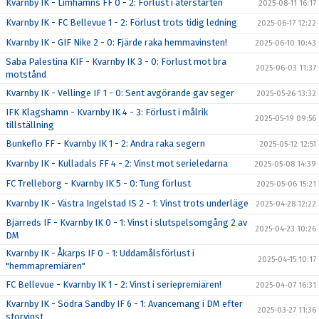
Kvarnby IK - Limhamns FF 0 - 2: Förlust i återstarten
2025-08-11 16:17
Kvarnby IK - FC Bellevue 1 - 2: Förlust trots tidig ledning
2025-06-17 12:22
Kvarnby IK - GIF Nike 2 - 0: Fjärde raka hemmavinsten!
2025-06-10 10:43
Saba Palestina KIF - Kvarnby IK 3 - 0: Förlust mot bra
2025-06-03 11:37
motstånd
Kvarnby IK - Vellinge IF 1 - 0: Sent avgörande gav seger
2025-05-26 13:32
IFK Klagshamn - Kvarnby IK 4 - 3: Förlust i målrik
2025-05-19 09:56
tillställning
Bunkeflo FF - Kvarnby IK 1 - 2: Andra raka segern
2025-05-12 12:51
Kvarnby IK - Kulladals FF 4 - 2: Vinst mot serieledarna
2025-05-08 14:39
FC Trelleborg - Kvarnby IK 5 - 0: Tung förlust
2025-05-06 15:21
Kvarnby IK - Västra Ingelstad IS 2 - 1: Vinst trots underläge
2025-04-28 12:22
Bjärreds IF - Kvarnby IK 0 - 1: Vinst i slutspelsomgång 2 av
2025-04-23 10:26
DM
Kvarnby IK - Åkarps IF 0 - 1: Uddamålsförlust i
2025-04-15 10:17
"hemmapremiären"
FC Bellevue - Kvarnby IK 1 - 2: Vinst i seriepremiären!
2025-04-07 16:31
Kvarnby IK - Södra Sandby IF 6 - 1: Avancemang i DM efter
2025-03-27 11:36
storvinst