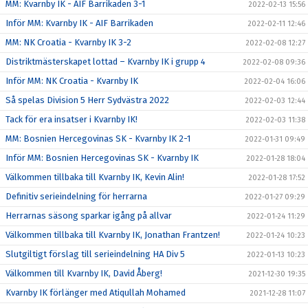
MM: Kvarnby IK - AIF Barrikaden 3-1
2022-02-13 15:56
Inför MM: Kvarnby IK - AIF Barrikaden
2022-02-11 12:46
MM: NK Croatia - Kvarnby IK 3-2
2022-02-08 12:27
Distriktmästerskapet lottad – Kvarnby IK i grupp 4
2022-02-08 09:36
Inför MM: NK Croatia - Kvarnby IK
2022-02-04 16:06
Så spelas Division 5 Herr Sydvästra 2022
2022-02-03 12:44
Tack för era insatser i Kvarnby IK!
2022-02-03 11:38
MM: Bosnien Hercegovinas SK - Kvarnby IK 2-1
2022-01-31 09:49
Inför MM: Bosnien Hercegovinas SK - Kvarnby IK
2022-01-28 18:04
Välkommen tillbaka till Kvarnby IK, Kevin Alin!
2022-01-28 17:52
Definitiv serieindelning för herrarna
2022-01-27 09:29
Herrarnas säsong sparkar igång på allvar
2022-01-24 11:29
Välkommen tillbaka till Kvarnby IK, Jonathan Frantzen!
2022-01-24 10:23
Slutgiltigt förslag till serieindelning HA Div 5
2022-01-13 10:23
Välkommen till Kvarnby IK, David Åberg!
2021-12-30 19:35
Kvarnby IK förlänger med Atiqullah Mohamed
2021-12-28 11:07