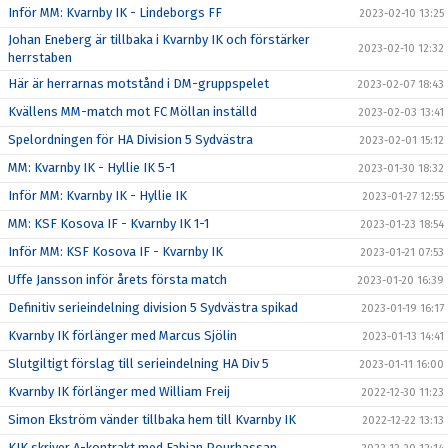
Inför MM: Kvarnby IK - Lindeborgs FF
2023-02-10 13:25
Johan Eneberg är tillbaka i Kvarnby IK och förstärker
2023-02-10 12:32
herrstaben
Här är herrarnas motstånd i DM-gruppspelet
2023-02-07 18:43
Kvällens MM-match mot FC Möllan inställd
2023-02-03 13:41
Spelordningen för HA Division 5 Sydvästra
2023-02-01 15:12
MM: Kvarnby IK - Hyllie IK 5-1
2023-01-30 18:32
Inför MM: Kvarnby IK - Hyllie IK
2023-01-27 12:55
MM: KSF Kosova IF - Kvarnby IK 1-1
2023-01-23 18:54
Inför MM: KSF Kosova IF - Kvarnby IK
2023-01-21 07:53
Uffe Jansson inför årets första match
2023-01-20 16:39
Definitiv serieindelning division 5 Sydvästra spikad
2023-01-19 16:17
Kvarnby IK förlänger med Marcus Sjölin
2023-01-13 14:41
Slutgiltigt förslag till serieindelning HA Div 5
2023-01-11 16:00
Kvarnby IK förlänger med William Freij
2022-12-30 11:23
Simon Ekström vänder tillbaka hem till Kvarnby IK
2022-12-22 13:13
KIK skriver A-kontrakt med Fabian Pourhassan