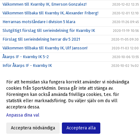
Välkommen till Kvarnby IK, Emerson Gonzalez!
2020-12-02 12:35
Välkommen tillbaka till Kvarnby IK, Alexander Friberg!
2020-12-01 12:10
Herrarnas motståndare i division 5 klara
2020-11-26 09:45
Slutgiltigt förslag till serieindelning för Kvarnby IK
2020-11-19 10:56
Förslag till serieindelning herrar div 5 2021
2020-11-05 09:30
Välkommen tillbaka till Kvarnby IK, Ulf Jansson!
2020-11-03 12:00
Åkarps IF - Kvarnby IK 5-2
2020-10-06 13:55
Inför Åkarps IF - Kvarnby IK
2020-10-02 14:02
Kvarnby IK - KSF Kosova 1-3
2020-09-29 16:09
För att hemsidan ska fungera korrekt använder vi nödvändiga
Inför Kvarnby IK - KSF Kosova IF
2020-09-25 12:04
cookies från SportAdmin. Dessa går inte att stänga av.
Kvarnby IK - BK Höllviken 1-4
2020-09-22 11:59
Föreningen kan också använda frivilliga cookies, t.ex. för
statistik eller marknadsföring. Du väljer själv om du vill
Inför Kvarnby IK - BK Höllviken
2020-09-18 09:29
acceptera dessa.
Limhamns FF - Kvarnby IK 5-0
2020-09-14 09:21
Anpassa dina val
Inför Limhamns FF - Kvarnby IK
2020-09-11 10:55
Kvarnby IK - FC Trelleborg 2-9
2020-09-07 09:30
Acceptera nödvändiga
Acceptera alla
Inför Kvarnby IK - FC Trelleborg
2020-09-04 16:02