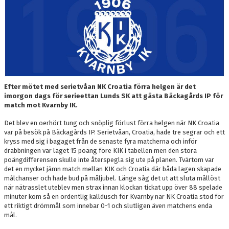
OM LAGET
BILDGALLERI
DOKUMENT
KONTAKT
Efter mötet med serietvåan NK Croatia förra helgen är det
imorgon dags för serieettan Lunds SK att gästa Bäckagårds IP för
match mot Kvarnby IK.
Det blev en oerhört tung och snöplig förlust förra helgen när NK Croatia
var på besök på Bäckagårds IP. Serietvåan, Croatia, hade tre segrar och ett
kryss med sig i bagaget från de senaste fyra matcherna och inför
drabbningen var laget 15 poäng före KIK i tabellen men den stora
poängdifferensen skulle inte återspegla sig ute på planen. Tvärtom var
det en mycket jämn match mellan KIK och Croatia där båda lagen skapade
målchanser och hade bud på måljubel. Länge såg det ut att sluta mållöst
när nätrasslet uteblev men strax innan klockan tickat upp över 88 spelade
minuter kom så en ordentlig kalldusch för Kvarnby när NK Croatia stod för
ett riktigt drömmål som innebar 0-1 och slutligen även matchens enda
mål.