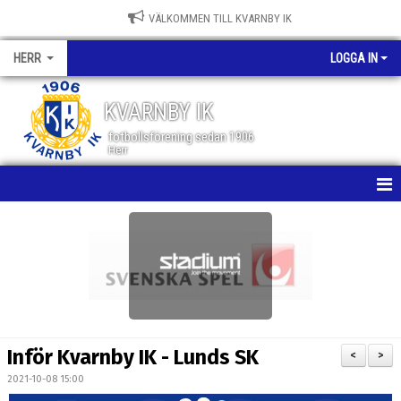
VÄLKOMMEN TILL KVARNBY IK
HERR
LOGGA IN
KVARNBY IK
fotbollsförening sedan 1906
Herr
HEM
NYHETER
KALENDER
MATCHER
Inför Kvarnby IK - Lunds SK
<
>
TRUPPEN
2021-10-08 15:00