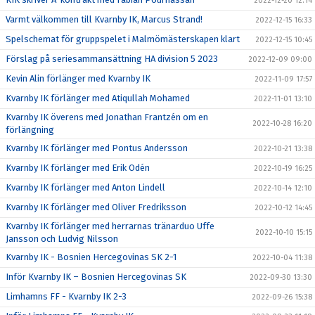
2022-12-20 12:14
Varmt välkommen till Kvarnby IK, Marcus Strand!
2022-12-15 16:33
Spelschemat för gruppspelet i Malmömästerskapen klart
2022-12-15 10:45
Förslag på seriesammansättning HA division 5 2023
2022-12-09 09:00
Kevin Alin förlänger med Kvarnby IK
2022-11-09 17:57
Kvarnby IK förlänger med Atiqullah Mohamed
2022-11-01 13:10
Kvarnby IK överens med Jonathan Frantzén om en
2022-10-28 16:20
förlängning
Kvarnby IK förlänger med Pontus Andersson
2022-10-21 13:38
Kvarnby IK förlänger med Erik Odén
2022-10-19 16:25
Kvarnby IK förlänger med Anton Lindell
2022-10-14 12:10
Kvarnby IK förlänger med Oliver Fredriksson
2022-10-12 14:45
Kvarnby IK förlänger med herrarnas tränarduo Uffe
2022-10-10 15:15
Jansson och Ludvig Nilsson
Kvarnby IK - Bosnien Hercegovinas SK 2-1
2022-10-04 11:38
Inför Kvarnby IK – Bosnien Hercegovinas SK
2022-09-30 13:30
Limhamns FF - Kvarnby IK 2-3
2022-09-26 15:38