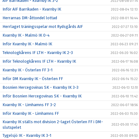
AIF Barrikaden - Kvarnby IK 3-2
2022-08-08 07:14
Inför AIF Barrikaden - Kvarnby IK
2022-08-04 12:13
Herrarnas DM-åttondel lottad
2022-08-01 16:44
Herrlaget träningsspelar mot Rydsgårds AIF
2022-07-27 13:10
Kvarnby IK - Malmö IK 0-4
2022-06-27 09:11
Inför Kvarnby IK - Malmö IK
2022-06-23 09:21
Teknologkårens IF LTH - Kvarnby IK 2-3
2022-06-20 16:02
Inför Teknologkårens IF LTH - Kvarnby IK
2022-06-17 16:08
Kvarnby IK - Österlen FF 3-1
2022-06-16 12:31
Inför DM Kvarnby IK - Österlen FF
2022-06-14 15:22
Bosnien Hercegovinas SK - Kvarnby IK 3-3
2022-06-13 12:51
Inför Bosnien Hercegovinas SK - Kvarnby IK
2022-06-10 11:42
Kvarnby IK - Limhamns FF 3-2
2022-06-07 18:56
Inför Kvarnby IK - Limhamns FF
2022-06-03 15:30
Kvarnby IK ställs mot division 2-laget Österlen FF i DM-
2022-05-30 17:43
slutspelet
Tygelsjö IK - Kvarnby IK 3-1
2022-05-30 09:53