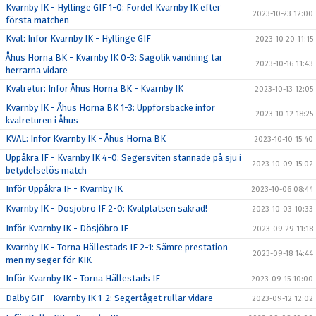
Kvarnby IK - Hyllinge GIF 1-0: Fördel Kvarnby IK efter
2023-10-23 12:00
första matchen
Kval: Inför Kvarnby IK - Hyllinge GIF
2023-10-20 11:15
Åhus Horna BK - Kvarnby IK 0-3: Sagolik vändning tar
2023-10-16 11:43
herrarna vidare
Kvalretur: Inför Åhus Horna BK - Kvarnby IK
2023-10-13 12:05
Kvarnby IK - Åhus Horna BK 1-3: Uppförsbacke inför
2023-10-12 18:25
kvalreturen i Åhus
KVAL: Inför Kvarnby IK - Åhus Horna BK
2023-10-10 15:40
Uppåkra IF - Kvarnby IK 4-0: Segersviten stannade på sju i
2023-10-09 15:02
betydelselös match
Inför Uppåkra IF - Kvarnby IK
2023-10-06 08:44
Kvarnby IK - Dösjöbro IF 2-0: Kvalplatsen säkrad!
2023-10-03 10:33
Inför Kvarnby IK - Dösjöbro IF
2023-09-29 11:18
Kvarnby IK - Torna Hällestads IF 2-1: Sämre prestation
2023-09-18 14:44
men ny seger för KIK
Inför Kvarnby IK - Torna Hällestads IF
2023-09-15 10:00
Dalby GIF - Kvarnby IK 1-2: Segertåget rullar vidare
2023-09-12 12:02