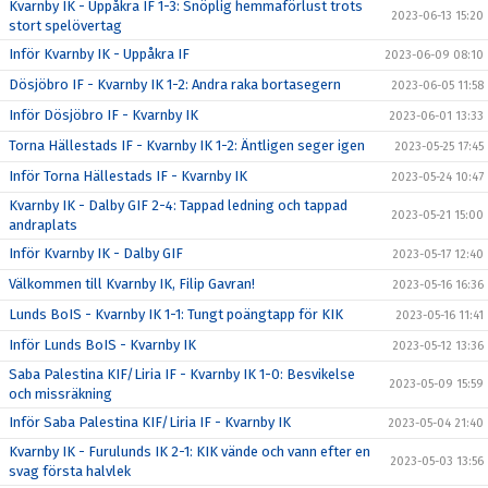
Kvarnby IK - Uppåkra IF 1-3: Snöplig hemmaförlust trots
2023-06-13 15:20
stort spelövertag
Inför Kvarnby IK - Uppåkra IF
2023-06-09 08:10
Dösjöbro IF - Kvarnby IK 1-2: Andra raka bortasegern
2023-06-05 11:58
Inför Dösjöbro IF - Kvarnby IK
2023-06-01 13:33
Torna Hällestads IF - Kvarnby IK 1-2: Äntligen seger igen
2023-05-25 17:45
Inför Torna Hällestads IF - Kvarnby IK
2023-05-24 10:47
Kvarnby IK - Dalby GIF 2-4: Tappad ledning och tappad
2023-05-21 15:00
andraplats
Inför Kvarnby IK - Dalby GIF
2023-05-17 12:40
Välkommen till Kvarnby IK, Filip Gavran!
2023-05-16 16:36
Lunds BoIS - Kvarnby IK 1-1: Tungt poängtapp för KIK
2023-05-16 11:41
Inför Lunds BoIS - Kvarnby IK
2023-05-12 13:36
Saba Palestina KIF/Liria IF - Kvarnby IK 1-0: Besvikelse
2023-05-09 15:59
och missräkning
Inför Saba Palestina KIF/Liria IF - Kvarnby IK
2023-05-04 21:40
Kvarnby IK - Furulunds IK 2-1: KIK vände och vann efter en
2023-05-03 13:56
svag första halvlek