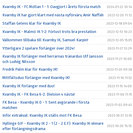
Kvarnby IK - FC Möllan 1 - 1: Oavgjort i årets första match
2024-01-22 10:14
Kvarnby IK har gjort klart med nästa nyförvärv, Amir Naffah
2023-12-20 11:12
Staffan Gelens klar för Kvarnby IK
2023-12-18 09:04
Kvarnby IK - Malmö IK 1-2: Förlust trots bra prestation
2023-12-13 10:23
Välkommen tillbaka till Kvarnby IK, Samuel Karpin!
2023-12-05 15:05
Ytterligare 2 spelare förlänger över 2024!
2023-11-27 13:29
Kvarnby IK förlänger med herrarnas tränarduo Ulf Jansson
2023-11-21 10:00
och Ludvig Nilsson
Fredrik Palm klar för Kvarnby IK!
2023-11-20 09:38
Mittfältsduo förlänger med Kvarnby IK!
2023-11-16 11:52
Kvarnby IK förlänger med duo!
2023-11-15 14:00
Kvarnby IK - FK Besa 6-2: Division 4 nästa!
2023-11-06 11:15
FK Besa - Kvarnby IK 0 - 1: Sent avgörande i första
2023-11-02 09:43
matchen
Inför extrakval: Kvarnby IK ställs mot FK Besa
2023-10-31 12:55
Hyllinge GIF - Kvarnby IK 2 - 1 (2 - 2 E.F): Kvarnby IK vinnare
2023-10-30 15:10
efter förlängningsdrama