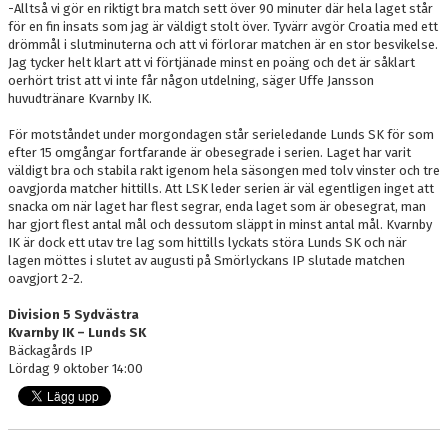
-Alltså vi gör en riktigt bra match sett över 90 minuter där hela laget står
för en fin insats som jag är väldigt stolt över. Tyvärr avgör Croatia med ett
drömmål i slutminuterna och att vi förlorar matchen är en stor besvikelse.
Jag tycker helt klart att vi förtjänade minst en poäng och det är såklart
oerhört trist att vi inte får någon utdelning, säger Uffe Jansson
huvudtränare Kvarnby IK.
För motståndet under morgondagen står serieledande Lunds SK för som
efter 15 omgångar fortfarande är obesegrade i serien. Laget har varit
väldigt bra och stabila rakt igenom hela säsongen med tolv vinster och tre
oavgjorda matcher hittills. Att LSK leder serien är väl egentligen inget att
snacka om när laget har flest segrar, enda laget som är obesegrat, man
har gjort flest antal mål och dessutom släppt in minst antal mål. Kvarnby
IK är dock ett utav tre lag som hittills lyckats störa Lunds SK och när
lagen möttes i slutet av augusti på Smörlyckans IP slutade matchen
oavgjort 2-2.
Division 5 Sydvästra
Kvarnby IK – Lunds SK
Bäckagårds IP
Lördag 9 oktober 14:00