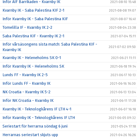
Inför AIF Barrikaden - Kvarnby IK
2021-08-10 15:48
Kvarnby IK - Saba Palestina KIF 2-1
2021-08-08 19:07
Inför Kvarnby IK - Saba Palestina KIF
2021-08-07 16:41
Tomelilla IF - Kvarnby IK 2-2
2021-08-04 23:38
Saba Palestina KIF - Kvarnby IK 2-1
2021-07-04 15:11
Inför vårsäsongens sista match: Saba Palestina KIF -
2021-07-02 09:50
Kvarnby IK
Kvarnby IK - Heleneholms SK 0-1
2021-06-21 11:11
Inför Kvarnby IK - Heleneholms SK
2021-06-18 19:14
Lunds FF - Kvarnby IK 2-5
2021-06-17 10:13
Inför Lunds FF - Kvarnby IK
2021-06-16 16:30
NK Croatia - Kvarnby IK 5-2
2021-06-13 13:04
Inför NK Croatia - Kvarnby IK
2021-06-11 17:28
Kvarnby IK - Teknologkårens IF LTH 4-1
2021-06-07 16:18
Inför Kvarnby IK - Teknologkårens IF LTH
2021-06-05 09:32
Seriestart för herrarna söndag 6 juni
2021-05-24 17:18
Herrarnas seriestart skjuts upp
2021-04-26 16:26