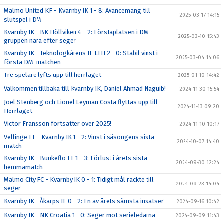
Malmö United KF - Kvarnby IK 1 - 8: Avancemang till
2025-03-17 14:15
slutspel i DM
Kvarnby IK - BK Höllviken 4 - 2: Förstaplatsen i DM-
2025-03-10 15:43
gruppen nära efter seger
Kvarnby IK - Teknologkårens IF LTH 2 - 0: Stabil vinst i
2025-03-04 14:06
första DM-matchen
Tre spelare lyfts upp till herrlaget
2025-01-10 14:42
Välkommen tillbaka till Kvarnby IK, Daniel Ahmad Naguib!
2024-11-30 15:54
Joel Stenberg och Lionel Leyman Costa flyttas upp till
2024-11-13 09:20
Herrlaget
Victor Fransson fortsätter över 2025!
2024-11-10 10:17
Vellinge FF - Kvarnby IK 1 - 2: Vinst i säsongens sista
2024-10-07 14:40
match
Kvarnby IK - Bunkeflo FF 1 - 3: Förlust i årets sista
2024-09-30 12:24
hemmamatch
Malmö City FC - Kvarnby IK 0 - 1: Tidigt mål räckte till
2024-09-23 14:04
seger
Kvarnby IK - Åkarps IF 0 - 2: En av årets sämsta insatser
2024-09-16 10:42
Kvarnby IK - NK Croatia 1 - 0: Seger mot serieledarna
2024-09-09 11:43