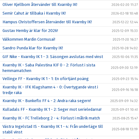
Oliver Kjellbom återvänder till Kvarnby IK!
2026-02-20 11:27
Semir Cahut är tillbaka i Kvarnby IK!
2026-02-18 10:48
Hampus Christoffersen återvänder till Kvarnby IK!
2025-12-22 12:44
Gustav Hemby är klar för 2026!
2025-12-09 15:33
Välkommen Mardin Cormusai!
2025-11-20 16:27
Sandro Punda klar för Kvarnby IK!
2025-10-28 14:02
GIF Nike - Kvarnby IK 1 - 3: Säsongen avslutas med vinst
2025-10-06 11:35
Kvarnby IK - Saba Palestina KIF 0 - 2: Förlust i sista
2025-09-30 12:19
hemmamatchen
Vellinge FF - Kvarnby IK 1 - 1: En oförtjänt poäng
2025-09-23 15:14
Kvarnby IK - IFK Klagshamn 4 - 0: Övertygande vinst i
2025-09-16 16:18
tredje raka
Kvarnby IK - Bunkeflo FF 4 - 2: Andra raka segern!
2025-09-09 14:32
Kulladals FF - Kvarnby IK 1 - 2: Seger mot serieledarna!
2025-09-01 10:41
Kvarnby IK - FC Trelleborg 2 - 4: Förlust i målrik match
2025-08-25 15:47
Västra Ingelstad IS - Kvarnby IK 1 - 4: Från underläge till
2025-08-18 13:19
stabil vinst