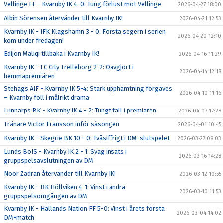
Vellinge FF - Kvarnby IK 4-0: Tung förlust mot Vellinge
2026-04-27 18:00
Albin Sörensen återvänder till Kvarnby IK!
2026-04-21 12:53
Kvarnby IK - IFK Klagshamn 3 - 0: Första segern i serien
2026-04-20 12:10
kom under fredagen!
Edijon Maliqi tillbaka i Kvarnby IK!
2026-04-16 11:29
Kvarnby IK - FC City Trelleborg 2-2: Oavgjort i
2026-04-14 12:18
hemmapremiären
Stehags AIF - Kvarnby IK 5-4: Stark upphämtning förgäves
2026-04-10 11:16
– Kvarnby föll i målrikt drama
Lunnarps BK - Kvarnby IK 4 - 2: Tungt fall i premiären
2026-04-07 17:28
Tränare Victor Fransson inför säsongen
2026-04-01 10:45
Kvarnby IK - Skegrie BK 10 - 0: Tvåsiffrigt i DM-slutspelet
2026-03-27 08:03
Lunds BoIS - Kvarnby IK 2 - 1: Svag insats i
2026-03-16 14:28
gruppspelsavslutningen av DM
Noor Zadran återvänder till Kvarnby IK!
2026-03-12 10:55
Kvarnby IK - BK Höllviken 4-1: Vinst i andra
2026-03-10 11:53
gruppspelsomgången av DM
Kvarnby IK - Hallands Nation FF 5-0: Vinst i årets första
2026-03-04 14:02
DM-match