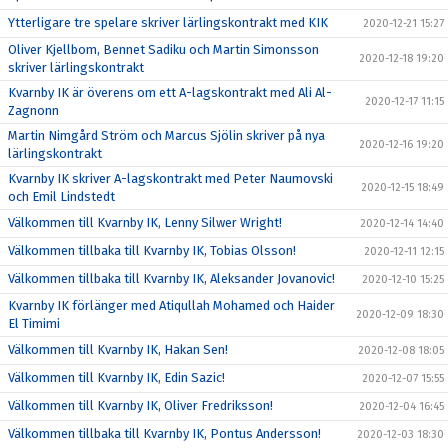
Ytterligare tre spelare skriver lärlingskontrakt med KIK
2020-12-21 15:27
Oliver Kjellbom, Bennet Sadiku och Martin Simonsson
2020-12-18 19:20
skriver lärlingskontrakt
Kvarnby IK är överens om ett A-lagskontrakt med Ali Al-
2020-12-17 11:15
Zagnonn
Martin Nimgård Ström och Marcus Sjölin skriver på nya
2020-12-16 19:20
lärlingskontrakt
Kvarnby IK skriver A-lagskontrakt med Peter Naumovski
2020-12-15 18:49
och Emil Lindstedt
Välkommen till Kvarnby IK, Lenny Silwer Wright!
2020-12-14 14:40
Välkommen tillbaka till Kvarnby IK, Tobias Olsson!
2020-12-11 12:15
Välkommen tillbaka till Kvarnby IK, Aleksander Jovanovic!
2020-12-10 15:25
Kvarnby IK förlänger med Atiqullah Mohamed och Haider
2020-12-09 18:30
El Timimi
Välkommen till Kvarnby IK, Hakan Sen!
2020-12-08 18:05
Välkommen till Kvarnby IK, Edin Sazic!
2020-12-07 15:55
Välkommen till Kvarnby IK, Oliver Fredriksson!
2020-12-04 16:45
Välkommen tillbaka till Kvarnby IK, Pontus Andersson!
2020-12-03 18:30