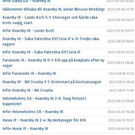
Inför Dalby GIF - Kvarnby IK
2023-09-08 10:00
Välkommen tillbaka till Kvarnby IK, Johan Nilsson Wretling!
2023-09-06 11:19
Kvarnby IK - Lunds BoIS 5-1: Storseger och fjärde raka
2023-09-04 15:47
trots svajig start
Inför Kvarnby IK - Lunds BoIS
2023-09-01 09:17
Kvarnby IK - Saba Palestina KIF/Liria IF 4-0: Tredje raka
2023-08-28 18:03
segern
Inför Kvarnby IK - Saba Palestina KIF/Liria IF
2023-08-25 10:33
Furulunds IK - Kvarnby IK 0-1: KIK upp på kvalplats efter ny
2023-08-23 08:40
seger
Inför Furulunds IK - Kvarnby IK
2023-08-18 12:13
Kvarnby IK - NK Croatia 3-1: Drömstart på höstsäsongen
2023-08-14 19:41
Inför Kvarnby IK - NK Croatia
2023-08-11 11:59
Heleneholms SK - Kvarnby IK 3-0: Tung förlust i
2023-06-22 08:46
toppmötet
Inför Heleneholms SK - Kvarnby IK
2023-06-20 16:28
Husie IF - Kvarnby IK 2-4: Ny derbyseger för KIK
2023-06-19 15:07
Inför Husie IF - Kvarnby IK
2023-06-16 06:16