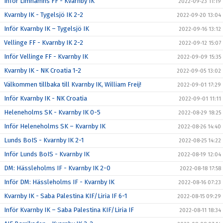
Inför Limhamns FF - Kvarnby IK
2022-09-23 11:19
Kvarnby IK - Tygelsjö IK 2-2
2022-09-20 13:04
Inför Kvarnby IK – Tygelsjö IK
2022-09-16 13:12
Vellinge FF - Kvarnby IK 2-2
2022-09-12 15:07
Inför Vellinge FF - Kvarnby IK
2022-09-09 15:35
Kvarnby IK - NK Croatia 1-2
2022-09-05 13:02
Välkommen tillbaka till Kvarnby IK, William Freij!
2022-09-01 17:29
Inför Kvarnby IK - NK Croatia
2022-09-01 11:11
Heleneholms SK - Kvarnby IK 0-5
2022-08-29 18:25
Inför Heleneholms SK – Kvarnby IK
2022-08-26 14:40
Lunds BoIS - Kvarnby IK 2-1
2022-08-25 14:22
Inför Lunds BoIS - Kvarnby IK
2022-08-19 12:04
DM: Hässleholms IF - Kvarnby IK 2-0
2022-08-18 17:58
Inför DM: Hässleholms IF - Kvarnby IK
2022-08-16 07:23
Kvarnby IK - Saba Palestina KIF/Liria IF 6-1
2022-08-15 09:29
Inför Kvarnby IK – Saba Palestina KIF/Liria IF
2022-08-11 18:34