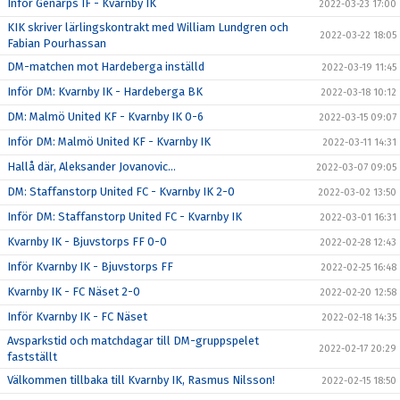
Inför Genarps IF - Kvarnby IK
2022-03-23 17:00
KIK skriver lärlingskontrakt med William Lundgren och
2022-03-22 18:05
Fabian Pourhassan
DM-matchen mot Hardeberga inställd
2022-03-19 11:45
Inför DM: Kvarnby IK - Hardeberga BK
2022-03-18 10:12
DM: Malmö United KF - Kvarnby IK 0-6
2022-03-15 09:07
Inför DM: Malmö United KF - Kvarnby IK
2022-03-11 14:31
Hallå där, Aleksander Jovanovic...
2022-03-07 09:05
DM: Staffanstorp United FC - Kvarnby IK 2-0
2022-03-02 13:50
Inför DM: Staffanstorp United FC - Kvarnby IK
2022-03-01 16:31
Kvarnby IK - Bjuvstorps FF 0-0
2022-02-28 12:43
Inför Kvarnby IK - Bjuvstorps FF
2022-02-25 16:48
Kvarnby IK - FC Näset 2-0
2022-02-20 12:58
Inför Kvarnby IK - FC Näset
2022-02-18 14:35
Avsparkstid och matchdagar till DM-gruppspelet
2022-02-17 20:29
fastställt
Välkommen tillbaka till Kvarnby IK, Rasmus Nilsson!
2022-02-15 18:50