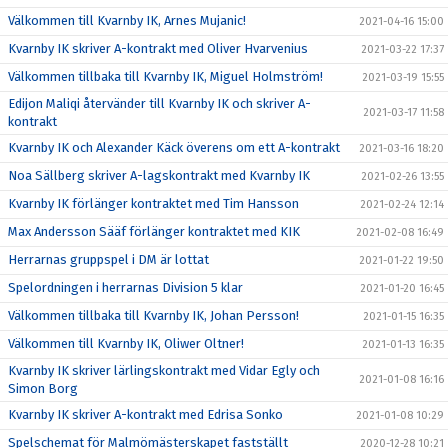
Välkommen till Kvarnby IK, Arnes Mujanic!
2021-04-16 15:00
Kvarnby IK skriver A-kontrakt med Oliver Hvarvenius
2021-03-22 17:37
Välkommen tillbaka till Kvarnby IK, Miguel Holmström!
2021-03-19 15:55
Edijon Maliqi återvänder till Kvarnby IK och skriver A-
2021-03-17 11:58
kontrakt
Kvarnby IK och Alexander Käck överens om ett A-kontrakt
2021-03-16 18:20
Noa Sällberg skriver A-lagskontrakt med Kvarnby IK
2021-02-26 13:55
Kvarnby IK förlänger kontraktet med Tim Hansson
2021-02-24 12:14
Max Andersson Sääf förlänger kontraktet med KIK
2021-02-08 16:49
Herrarnas gruppspel i DM är lottat
2021-01-22 19:50
Spelordningen i herrarnas Division 5 klar
2021-01-20 16:45
Välkommen tillbaka till Kvarnby IK, Johan Persson!
2021-01-15 16:35
Välkommen till Kvarnby IK, Oliwer Oltner!
2021-01-13 16:35
Kvarnby IK skriver lärlingskontrakt med Vidar Egly och
2021-01-08 16:16
Simon Borg
Kvarnby IK skriver A-kontrakt med Edrisa Sonko
2021-01-08 10:29
Spelschemat för Malmömästerskapet fastställt
2020-12-28 10:21