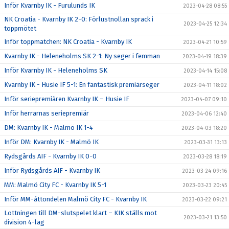
Inför Kvarnby IK - Furulunds IK
2023-04-28 08:55
NK Croatia - Kvarnby IK 2-0: Förlustnollan sprack i
2023-04-25 12:34
toppmötet
Inför toppmatchen: NK Croatia - Kvarnby IK
2023-04-21 10:59
Kvarnby IK - Heleneholms SK 2-1: Ny seger i femman
2023-04-19 18:39
Inför Kvarnby IK - Heleneholms SK
2023-04-14 15:08
Kvarnby IK - Husie IF 5-1: En fantastisk premiärseger
2023-04-11 18:02
Inför seriepremiären Kvarnby IK – Husie IF
2023-04-07 09:10
Inför herrarnas seriepremiär
2023-04-06 12:40
DM: Kvarnby IK - Malmö IK 1-4
2023-04-03 18:20
Inför DM: Kvarnby IK - Malmö IK
2023-03-31 13:13
Rydsgårds AIF - Kvarnby IK 0-0
2023-03-28 18:19
Inför Rydsgårds AIF - Kvarnby IK
2023-03-24 09:16
MM: Malmö City FC - Kvarnby IK 5-1
2023-03-23 20:45
Inför MM-åttondelen Malmö City FC - Kvarnby IK
2023-03-22 09:21
Lottningen till DM-slutspelet klart – KIK ställs mot
2023-03-21 13:50
division 4-lag