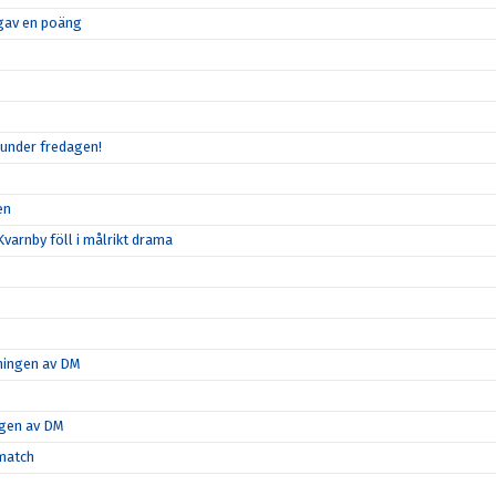
n gav en poäng
 under fredagen!
en
varnby föll i målrikt drama
tningen av DM
ngen av DM
-match