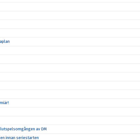
maplan
miär!
ta slutspelsomgången av DM
hen innan seriestarten