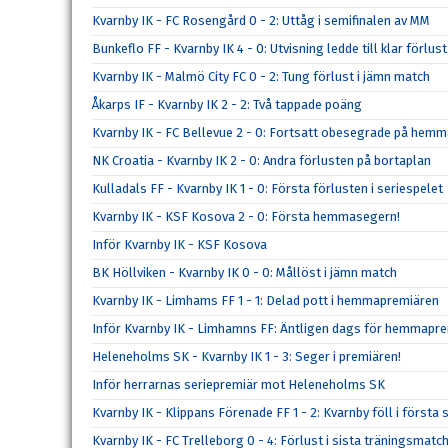
Kvarnby IK - FC Rosengård 0 - 2: Uttåg i semifinalen av MM
Bunkeflo FF - Kvarnby IK 4 - 0: Utvisning ledde till klar förlust
Kvarnby IK - Malmö City FC 0 - 2: Tung förlust i jämn match
Åkarps IF - Kvarnby IK 2 - 2: Två tappade poäng
Kvarnby IK - FC Bellevue 2 - 0: Fortsatt obesegrade på hem
NK Croatia - Kvarnby IK 2 - 0: Andra förlusten på bortaplan
Kulladals FF - Kvarnby IK 1 - 0: Första förlusten i seriespelet
Kvarnby IK - KSF Kosova 2 - 0: Första hemmasegern!
Inför Kvarnby IK - KSF Kosova
BK Höllviken - Kvarnby IK 0 - 0: Mållöst i jämn match
Kvarnby IK - Limhams FF 1 - 1: Delad pott i hemmapremiären
Inför Kvarnby IK - Limhamns FF: Äntligen dags för hemmapre
Heleneholms SK - Kvarnby IK 1 - 3: Seger i premiären!
Inför herrarnas seriepremiär mot Heleneholms SK
Kvarnby IK - Klippans Förenade FF 1 - 2: Kvarnby föll i förs
Kvarnby IK - FC Trelleborg 0 - 4: Förlust i sista träningsmatc