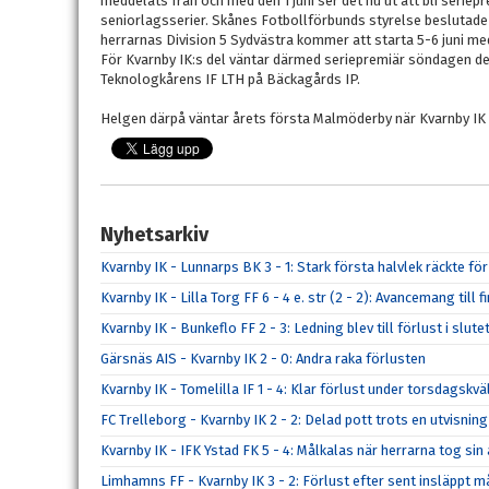
meddelats från och med den 1 juni ser det nu ut att bli seriep
seniorlagsserier. Skånes Fotbollförbunds styrelse beslutade 
herrarnas Division 5 Sydvästra kommer att starta 5-6 juni me
För Kvarnby IK:s del väntar därmed seriepremiär söndagen d
Teknologkårens IF LTH på Bäckagårds IP.
Helgen därpå väntar årets första Malmöderby när Kvarnby IK 
Nyhetsarkiv
Kvarnby IK - Lunnarps BK 3 - 1: Stark första halvlek räckte fö
Kvarnby IK - Lilla Torg FF 6 - 4 e. str (2 - 2): Avancemang till
Kvarnby IK - Bunkeflo FF 2 - 3: Ledning blev till förlust i slut
Gärsnäs AIS - Kvarnby IK 2 - 0: Andra raka förlusten
Kvarnby IK - Tomelilla IF 1 - 4: Klar förlust under torsdagskvä
FC Trelleborg - Kvarnby IK 2 - 2: Delad pott trots en utvisning
Kvarnby IK - IFK Ystad FK 5 - 4: Målkalas när herrarna tog s
Limhamns FF - Kvarnby IK 3 - 2: Förlust efter sent insläppt m