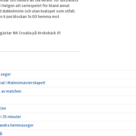
remiär om mindre än två veckor för distriktets
i helgen att seriespelet för bland annat
d dubbelmöte och utan kvalspel som utfall.
en 6 juni klockan 14:00 hemma mot
gästar NK Croatia på Kroksbäck IP.
r seger
 final i Malmömästerskapet!
et av matchen
llen
 i 35 minuter
in andra hemmaseger
ål