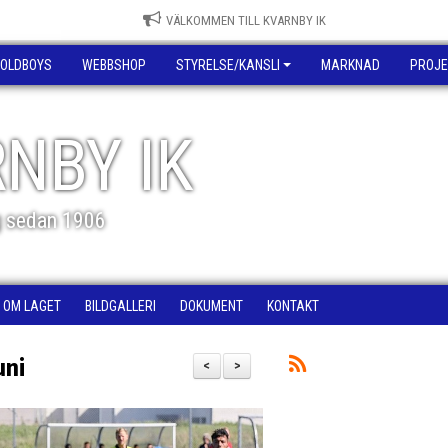
VÄLKOMMEN TILL KVARNBY IK
OLDBOYS
WEBBSHOP
STYRELSE/KANSLI
MARKNAD
PROJE
NBY IK
g sedan 1906
OM LAGET
BILDGALLERI
DOKUMENT
KONTAKT
uni
<
>