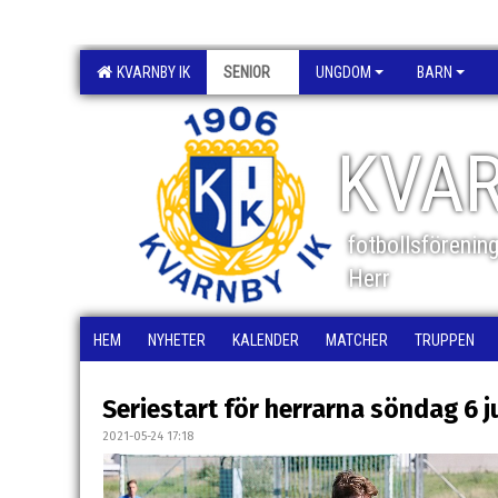
KVARNBY IK
SENIOR
UNGDOM
BARN
KVAR
fotbollsförenin
Herr
HEM
NYHETER
KALENDER
MATCHER
TRUPPEN
Seriestart för herrarna söndag 6 j
2021-05-24 17:18