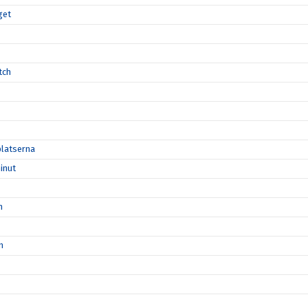
get
tch
platserna
inut
n
n