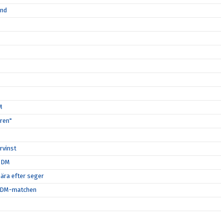
ånd
M
ären"
rvinst
i DM
nära efter seger
ta DM-matchen