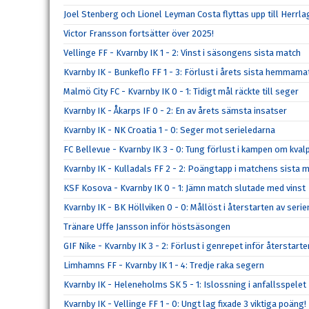
Joel Stenberg och Lionel Leyman Costa flyttas upp till Herrla
Victor Fransson fortsätter över 2025!
Vellinge FF - Kvarnby IK 1 - 2: Vinst i säsongens sista match
Kvarnby IK - Bunkeflo FF 1 - 3: Förlust i årets sista hemmama
Malmö City FC - Kvarnby IK 0 - 1: Tidigt mål räckte till seger
Kvarnby IK - Åkarps IF 0 - 2: En av årets sämsta insatser
Kvarnby IK - NK Croatia 1 - 0: Seger mot serieledarna
FC Bellevue - Kvarnby IK 3 - 0: Tung förlust i kampen om kval
Kvarnby IK - Kulladals FF 2 - 2: Poängtapp i matchens sista m
KSF Kosova - Kvarnby IK 0 - 1: Jämn match slutade med vinst
Kvarnby IK - BK Höllviken 0 - 0: Mållöst i återstarten av serie
Tränare Uffe Jansson inför höstsäsongen
GIF Nike - Kvarnby IK 3 - 2: Förlust i genrepet inför återstarte
Limhamns FF - Kvarnby IK 1 - 4: Tredje raka segern
Kvarnby IK - Heleneholms SK 5 - 1: Islossning i anfallsspelet
Kvarnby IK - Vellinge FF 1 - 0: Ungt lag fixade 3 viktiga poäng!