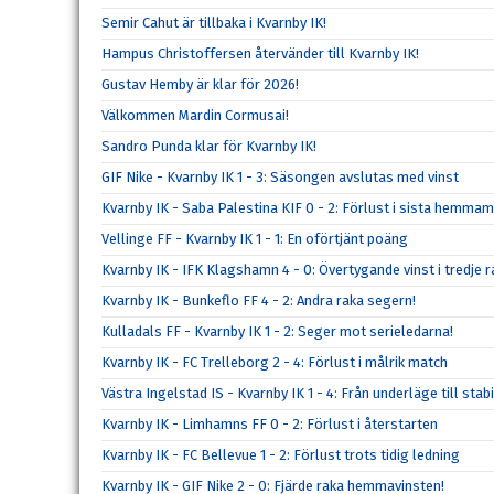
Semir Cahut är tillbaka i Kvarnby IK!
Hampus Christoffersen återvänder till Kvarnby IK!
Gustav Hemby är klar för 2026!
Välkommen Mardin Cormusai!
Sandro Punda klar för Kvarnby IK!
GIF Nike - Kvarnby IK 1 - 3: Säsongen avslutas med vinst
Kvarnby IK - Saba Palestina KIF 0 - 2: Förlust i sista hemma
Vellinge FF - Kvarnby IK 1 - 1: En oförtjänt poäng
Kvarnby IK - IFK Klagshamn 4 - 0: Övertygande vinst i tredje r
Kvarnby IK - Bunkeflo FF 4 - 2: Andra raka segern!
Kulladals FF - Kvarnby IK 1 - 2: Seger mot serieledarna!
Kvarnby IK - FC Trelleborg 2 - 4: Förlust i målrik match
Västra Ingelstad IS - Kvarnby IK 1 - 4: Från underläge till stabi
Kvarnby IK - Limhamns FF 0 - 2: Förlust i återstarten
Kvarnby IK - FC Bellevue 1 - 2: Förlust trots tidig ledning
Kvarnby IK - GIF Nike 2 - 0: Fjärde raka hemmavinsten!