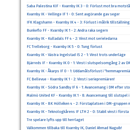
Saba Palestina KIF - Kvarnby IK 3 - 0: Förlust mot bra motst
Kvarnby IK - Vellinge IF 1 - 0: Sent avgörande gav seger
IFK Klagshamn - Kvarnby IK 4 - 3: Förlust i målrik tillställning
Bunkeflo FF - Kvarnby IK 1 - 2: Andra raka segern
Kvarnby IK - Kulladals FF 4 - 2: Vinst mot serieledarna
FC Trelleborg - Kvarnby IK 5 - 0: Tung förlust
Kvarnby IK - Västra Ingelstad IS 2 - 1: Vinst trots underläge
Bjärreds IF - Kvarnby IK 0 - 1: Vinst i slutspelsomgång 2 av D
Kvarnby IK - Åkarps IF 0 - 1: Uddamålsförlust i "hemmapremi
FC Bellevue - Kvarnby IK 1 - 2: Vinst i seriepremiären!
Kvarnby IK - Södra Sandby IF 6 - 1: Avancemang i DM efter sto
Malmö United KF - Kvarnby IK 1 - 8: Avancemang till slutspel 
Kvarnby IK - BK Höllviken 4 - 2: Förstaplatsen i DM-gruppen 
Kvarnby IK - Teknologkårens IF LTH 2 - 0: Stabil vinst i förs
Tre spelare lyfts upp till herrlaget
Välkommen tillbaka till Kvarnby IK, Daniel Ahmad Naguib!