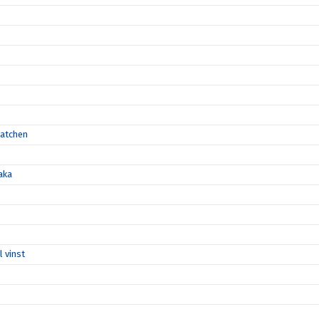
matchen
aka
l vinst