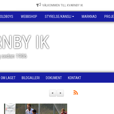
VÄLKOMMEN TILL KVARNBY IK
OLDBOYS
WEBBSHOP
STYRELSE/KANSLI
MARKNAD
PROJE
NBY IK
g sedan 1906
OM LAGET
BILDGALLERI
DOKUMENT
KONTAKT
<
>