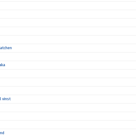
matchen
aka
l vinst
ånd