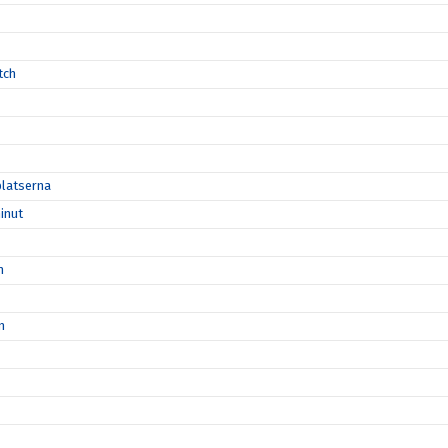
tch
platserna
inut
n
n