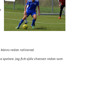
a
n känns redan rutinerad.
nga spelare. Jag fick själv chansen redan som