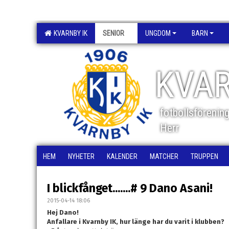
KVARNBY IK
SENIOR
UNGDOM
BARN
KVAR
fotbollsförenin
Herr
HEM
NYHETER
KALENDER
MATCHER
TRUPPEN
I blickfånget.......# 9 Dano Asani!
2015-04-14 18:06
Hej Dano!
Anfallare i Kvarnby IK, hur länge har du varit i klubben?