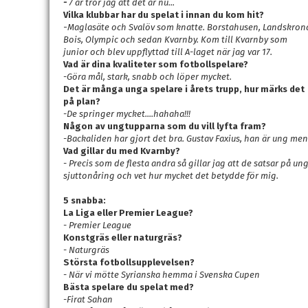
-
7 år tror jag att det är nu...
Vilka klubbar har du spelat i innan du kom hit?
-
Maglasäte och Svalöv som knatte. Borstahusen, Landskron
Bois, Olympic och sedan Kvarnby. Kom till Kvarnby som
junior och blev uppflyttad till A-laget när jag var 17.
Vad är dina kvaliteter som fotbollspelare?
-Göra mål, stark, snabb och löper mycket.
Det är många unga spelare i årets trupp, hur märks det
på plan?
-De springer mycket....hahaha!!!
Någon av ungtupparna som du vill lyfta fram?
-Backaliden har gjort det bra. Gustav Faxius, han är ung me
Vad gillar du med Kvarnby?
- Precis som de flesta andra så gillar jag att de satsar på u
sjuttonåring och vet hur mycket det betydde för mig.
5 snabba:
La Liga eller Premier League?
- Premier League
Konstgräs eller naturgräs?
- Naturgräs
Största fotbollsupplevelsen?
- När vi mötte Syrianska hemma i Svenska Cupen
Bästa spelare du spelat med?
-Firat Sahan