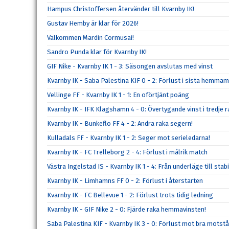
Hampus Christoffersen återvänder till Kvarnby IK!
Gustav Hemby är klar för 2026!
Välkommen Mardin Cormusai!
Sandro Punda klar för Kvarnby IK!
GIF Nike - Kvarnby IK 1 - 3: Säsongen avslutas med vinst
Kvarnby IK - Saba Palestina KIF 0 - 2: Förlust i sista hemma
Vellinge FF - Kvarnby IK 1 - 1: En oförtjänt poäng
Kvarnby IK - IFK Klagshamn 4 - 0: Övertygande vinst i tredje r
Kvarnby IK - Bunkeflo FF 4 - 2: Andra raka segern!
Kulladals FF - Kvarnby IK 1 - 2: Seger mot serieledarna!
Kvarnby IK - FC Trelleborg 2 - 4: Förlust i målrik match
Västra Ingelstad IS - Kvarnby IK 1 - 4: Från underläge till stabi
Kvarnby IK - Limhamns FF 0 - 2: Förlust i återstarten
Kvarnby IK - FC Bellevue 1 - 2: Förlust trots tidig ledning
Kvarnby IK - GIF Nike 2 - 0: Fjärde raka hemmavinsten!
Saba Palestina KIF - Kvarnby IK 3 - 0: Förlust mot bra motst