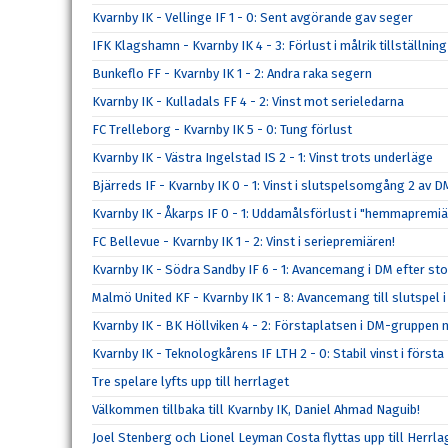
Kvarnby IK - Vellinge IF 1 - 0: Sent avgörande gav seger
IFK Klagshamn - Kvarnby IK 4 - 3: Förlust i målrik tillställning
Bunkeflo FF - Kvarnby IK 1 - 2: Andra raka segern
Kvarnby IK - Kulladals FF 4 - 2: Vinst mot serieledarna
FC Trelleborg - Kvarnby IK 5 - 0: Tung förlust
Kvarnby IK - Västra Ingelstad IS 2 - 1: Vinst trots underläge
Bjärreds IF - Kvarnby IK 0 - 1: Vinst i slutspelsomgång 2 av D
Kvarnby IK - Åkarps IF 0 - 1: Uddamålsförlust i "hemmapremi
FC Bellevue - Kvarnby IK 1 - 2: Vinst i seriepremiären!
Kvarnby IK - Södra Sandby IF 6 - 1: Avancemang i DM efter sto
Malmö United KF - Kvarnby IK 1 - 8: Avancemang till slutspel 
Kvarnby IK - BK Höllviken 4 - 2: Förstaplatsen i DM-gruppen 
Kvarnby IK - Teknologkårens IF LTH 2 - 0: Stabil vinst i förs
Tre spelare lyfts upp till herrlaget
Välkommen tillbaka till Kvarnby IK, Daniel Ahmad Naguib!
Joel Stenberg och Lionel Leyman Costa flyttas upp till Herrla