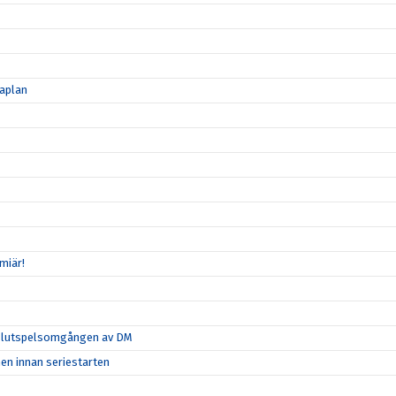
maplan
miär!
ta slutspelsomgången av DM
hen innan seriestarten