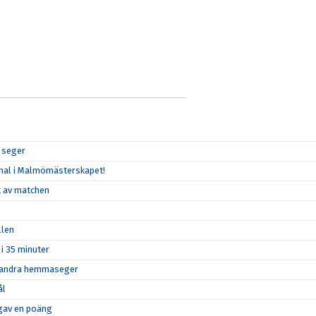
r seger
 final i Malmömästerskapet!
et av matchen
llen
 i 35 minuter
in andra hemmaseger
ål
n gav en poäng