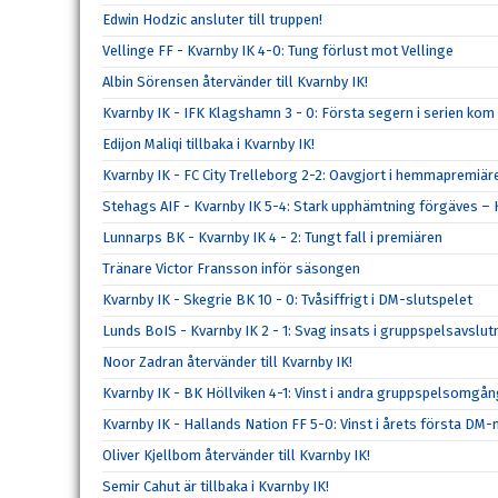
Edwin Hodzic ansluter till truppen!
Vellinge FF - Kvarnby IK 4-0: Tung förlust mot Vellinge
Albin Sörensen återvänder till Kvarnby IK!
Kvarnby IK - IFK Klagshamn 3 - 0: Första segern i serien kom
Edijon Maliqi tillbaka i Kvarnby IK!
Kvarnby IK - FC City Trelleborg 2-2: Oavgjort i hemmapremiär
Stehags AIF - Kvarnby IK 5-4: Stark upphämtning förgäves – K
Lunnarps BK - Kvarnby IK 4 - 2: Tungt fall i premiären
Tränare Victor Fransson inför säsongen
Kvarnby IK - Skegrie BK 10 - 0: Tvåsiffrigt i DM-slutspelet
Lunds BoIS - Kvarnby IK 2 - 1: Svag insats i gruppspelsavslu
Noor Zadran återvänder till Kvarnby IK!
Kvarnby IK - BK Höllviken 4-1: Vinst i andra gruppspelsomgå
Kvarnby IK - Hallands Nation FF 5-0: Vinst i årets första DM
Oliver Kjellbom återvänder till Kvarnby IK!
Semir Cahut är tillbaka i Kvarnby IK!