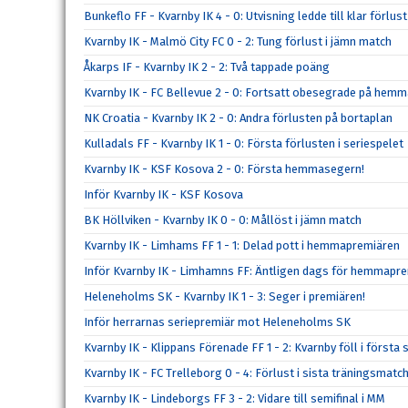
Bunkeflo FF - Kvarnby IK 4 - 0: Utvisning ledde till klar förlust
Kvarnby IK - Malmö City FC 0 - 2: Tung förlust i jämn match
Åkarps IF - Kvarnby IK 2 - 2: Två tappade poäng
Kvarnby IK - FC Bellevue 2 - 0: Fortsatt obesegrade på hem
NK Croatia - Kvarnby IK 2 - 0: Andra förlusten på bortaplan
Kulladals FF - Kvarnby IK 1 - 0: Första förlusten i seriespelet
Kvarnby IK - KSF Kosova 2 - 0: Första hemmasegern!
Inför Kvarnby IK - KSF Kosova
BK Höllviken - Kvarnby IK 0 - 0: Mållöst i jämn match
Kvarnby IK - Limhams FF 1 - 1: Delad pott i hemmapremiären
Inför Kvarnby IK - Limhamns FF: Äntligen dags för hemmapre
Heleneholms SK - Kvarnby IK 1 - 3: Seger i premiären!
Inför herrarnas seriepremiär mot Heleneholms SK
Kvarnby IK - Klippans Förenade FF 1 - 2: Kvarnby föll i förs
Kvarnby IK - FC Trelleborg 0 - 4: Förlust i sista träningsmatc
Kvarnby IK - Lindeborgs FF 3 - 2: Vidare till semifinal i MM