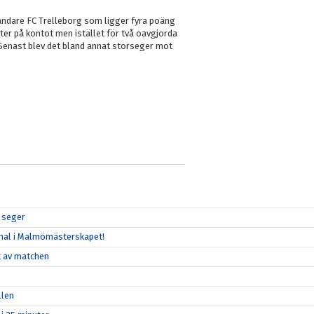
åndare FC Trelleborg som ligger fyra poäng
ster på kontot men istället för två oavgjorda
Senast blev det bland annat storseger mot
.
r seger
 final i Malmömästerskapet!
et av matchen
llen