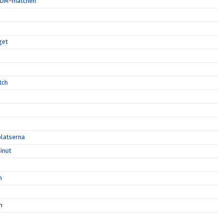
ta DM-matchen
get
tch
platserna
inut
n
n