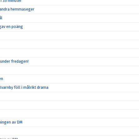
 i 35 minuter
in andra hemmaseger
ål
n gav en poäng
 under fredagen!
en
varnby föll i målrikt drama
tningen av DM