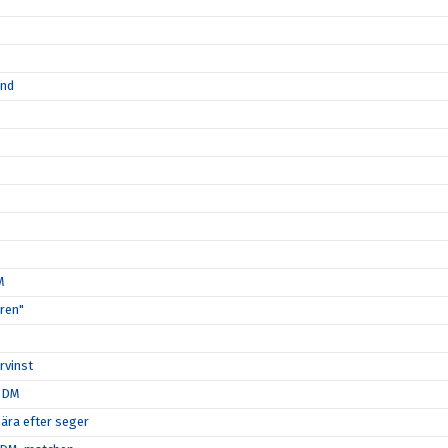
ånd
M
ären"
rvinst
i DM
nära efter seger