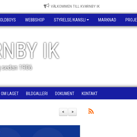
VÄLKOMMEN TILL KVARNBY IK
OLDBOYS
WEBBSHOP
STYRELSE/KANSLI
MARKNAD
PROJE
NBY IK
g sedan 1906
OM LAGET
BILDGALLERI
DOKUMENT
KONTAKT
<
>