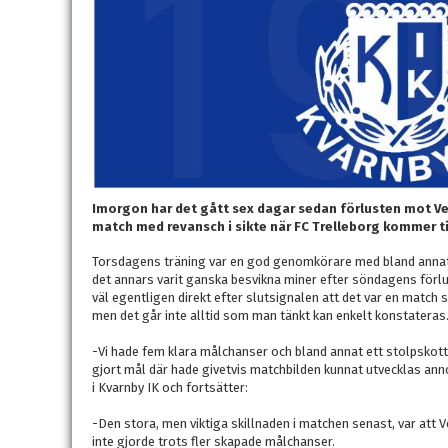
Imorgon har det gått sex dagar sedan förlusten mot Ve
match med revansch i sikte när FC Trelleborg kommer ti
Torsdagens träning var en god genomkörare med bland annat 
det annars varit ganska besvikna miner efter söndagens förlu
väl egentligen direkt efter slutsignalen att det var en matc
men det går inte alltid som man tänkt kan enkelt konstateras
-Vi hade fem klara målchanser och bland annat ett stolpskott
gjort mål där hade givetvis matchbilden kunnat utvecklas ann
i Kvarnby IK och fortsätter:
-Den stora, men viktiga skillnaden i matchen senast, var att V
inte gjorde trots fler skapade målchanser.