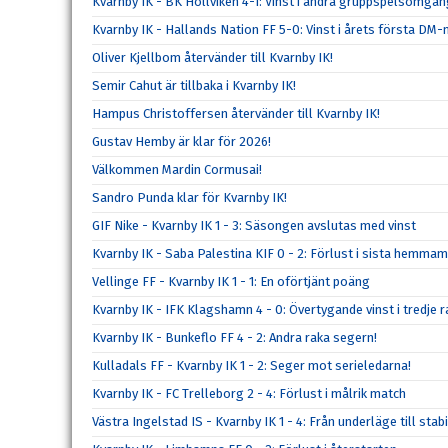
Kvarnby IK - BK Höllviken 4-1: Vinst i andra gruppspelsomgå
Kvarnby IK - Hallands Nation FF 5-0: Vinst i årets första DM
Oliver Kjellbom återvänder till Kvarnby IK!
Semir Cahut är tillbaka i Kvarnby IK!
Hampus Christoffersen återvänder till Kvarnby IK!
Gustav Hemby är klar för 2026!
Välkommen Mardin Cormusai!
Sandro Punda klar för Kvarnby IK!
GIF Nike - Kvarnby IK 1 - 3: Säsongen avslutas med vinst
Kvarnby IK - Saba Palestina KIF 0 - 2: Förlust i sista hemma
Vellinge FF - Kvarnby IK 1 - 1: En oförtjänt poäng
Kvarnby IK - IFK Klagshamn 4 - 0: Övertygande vinst i tredje r
Kvarnby IK - Bunkeflo FF 4 - 2: Andra raka segern!
Kulladals FF - Kvarnby IK 1 - 2: Seger mot serieledarna!
Kvarnby IK - FC Trelleborg 2 - 4: Förlust i målrik match
Västra Ingelstad IS - Kvarnby IK 1 - 4: Från underläge till stabi