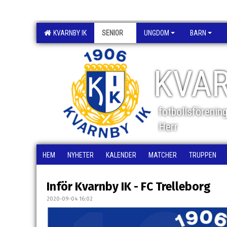
KVARNBY IK
SENIOR
UNGDOM
BARN
KVAR
fotbollsförenin
Herr
HEM
NYHETER
KALENDER
MATCHER
TRUPPEN
Inför Kvarnby IK - FC Trelleborg
2020-09-04 16:02