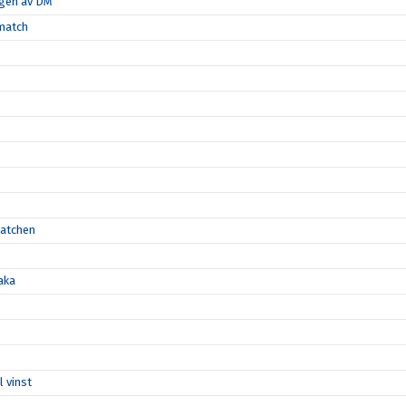
ngen av DM
-match
matchen
aka
l vinst