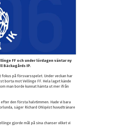
llinge FF och under lördagen väntar ny
ll Bäckagårds IP.
fokus på försvarsspelet. Under veckan har
st borta mot Vellinge FF. Hela laget kände
h som man borde kunnat hämta ut mer ifrån
.
 efter den första halvtimmen. Hade vi bara
orlunda, säger Richard Ohlqvist huvudtränare
ellinge gjorde mål på sina chanser vilket vi