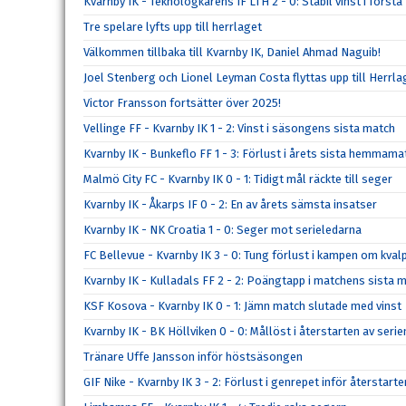
Kvarnby IK - Teknologkårens IF LTH 2 - 0: Stabil vinst i förs
Tre spelare lyfts upp till herrlaget
Välkommen tillbaka till Kvarnby IK, Daniel Ahmad Naguib!
Joel Stenberg och Lionel Leyman Costa flyttas upp till Herrla
Victor Fransson fortsätter över 2025!
Vellinge FF - Kvarnby IK 1 - 2: Vinst i säsongens sista match
Kvarnby IK - Bunkeflo FF 1 - 3: Förlust i årets sista hemmama
Malmö City FC - Kvarnby IK 0 - 1: Tidigt mål räckte till seger
Kvarnby IK - Åkarps IF 0 - 2: En av årets sämsta insatser
Kvarnby IK - NK Croatia 1 - 0: Seger mot serieledarna
FC Bellevue - Kvarnby IK 3 - 0: Tung förlust i kampen om kval
Kvarnby IK - Kulladals FF 2 - 2: Poängtapp i matchens sista m
KSF Kosova - Kvarnby IK 0 - 1: Jämn match slutade med vinst
Kvarnby IK - BK Höllviken 0 - 0: Mållöst i återstarten av serie
Tränare Uffe Jansson inför höstsäsongen
GIF Nike - Kvarnby IK 3 - 2: Förlust i genrepet inför återstarte