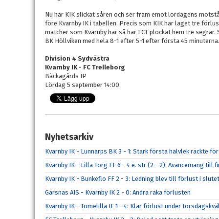
Nu har KIK slickat såren och ser fram emot lördagens motst
före Kvarnby IK i tabellen. Precis som KIK har laget tre förlu
matcher som Kvarnby har så har FCT plockat hem tre segrar. 
BK Höllviken med hela 8-1 efter 5-1 efter första 45 minuterna
Division 4 Sydvästra
Kvarnby IK - FC Trelleborg
Bäckagårds IP
Lördag 5 september 14:00
Nyhetsarkiv
Kvarnby IK - Lunnarps BK 3 - 1: Stark första halvlek räckte fö
Kvarnby IK - Lilla Torg FF 6 - 4 e. str (2 - 2): Avancemang till
Kvarnby IK - Bunkeflo FF 2 - 3: Ledning blev till förlust i slut
Gärsnäs AIS - Kvarnby IK 2 - 0: Andra raka förlusten
Kvarnby IK - Tomelilla IF 1 - 4: Klar förlust under torsdagskvä