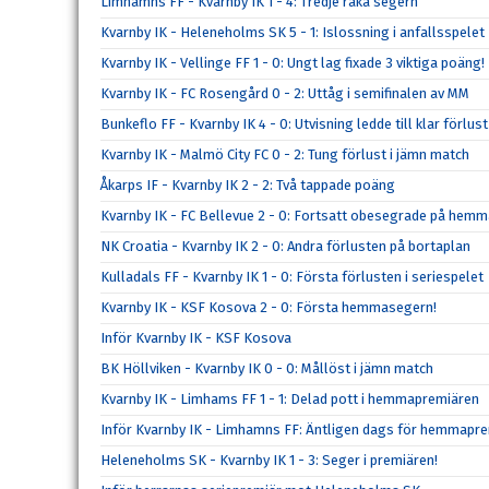
Limhamns FF - Kvarnby IK 1 - 4: Tredje raka segern
Kvarnby IK - Heleneholms SK 5 - 1: Islossning i anfallsspelet
Kvarnby IK - Vellinge FF 1 - 0: Ungt lag fixade 3 viktiga poäng!
Kvarnby IK - FC Rosengård 0 - 2: Uttåg i semifinalen av MM
Bunkeflo FF - Kvarnby IK 4 - 0: Utvisning ledde till klar förlust
Kvarnby IK - Malmö City FC 0 - 2: Tung förlust i jämn match
Åkarps IF - Kvarnby IK 2 - 2: Två tappade poäng
Kvarnby IK - FC Bellevue 2 - 0: Fortsatt obesegrade på hem
NK Croatia - Kvarnby IK 2 - 0: Andra förlusten på bortaplan
Kulladals FF - Kvarnby IK 1 - 0: Första förlusten i seriespelet
Kvarnby IK - KSF Kosova 2 - 0: Första hemmasegern!
Inför Kvarnby IK - KSF Kosova
BK Höllviken - Kvarnby IK 0 - 0: Mållöst i jämn match
Kvarnby IK - Limhams FF 1 - 1: Delad pott i hemmapremiären
Inför Kvarnby IK - Limhamns FF: Äntligen dags för hemmapre
Heleneholms SK - Kvarnby IK 1 - 3: Seger i premiären!