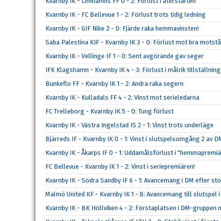
Kvarnby IK - Limhamns FF 0 - 2: Förlust i återstarten
Kvarnby IK - FC Bellevue 1 - 2: Förlust trots tidig ledning
Kvarnby IK - GIF Nike 2 - 0: Fjärde raka hemmavinsten!
Saba Palestina KIF - Kvarnby IK 3 - 0: Förlust mot bra motst
Kvarnby IK - Vellinge IF 1 - 0: Sent avgörande gav seger
IFK Klagshamn - Kvarnby IK 4 - 3: Förlust i målrik tillställning
Bunkeflo FF - Kvarnby IK 1 - 2: Andra raka segern
Kvarnby IK - Kulladals FF 4 - 2: Vinst mot serieledarna
FC Trelleborg - Kvarnby IK 5 - 0: Tung förlust
Kvarnby IK - Västra Ingelstad IS 2 - 1: Vinst trots underläge
Bjärreds IF - Kvarnby IK 0 - 1: Vinst i slutspelsomgång 2 av D
Kvarnby IK - Åkarps IF 0 - 1: Uddamålsförlust i "hemmapremi
FC Bellevue - Kvarnby IK 1 - 2: Vinst i seriepremiären!
Kvarnby IK - Södra Sandby IF 6 - 1: Avancemang i DM efter sto
Malmö United KF - Kvarnby IK 1 - 8: Avancemang till slutspel 
Kvarnby IK - BK Höllviken 4 - 2: Förstaplatsen i DM-gruppen 