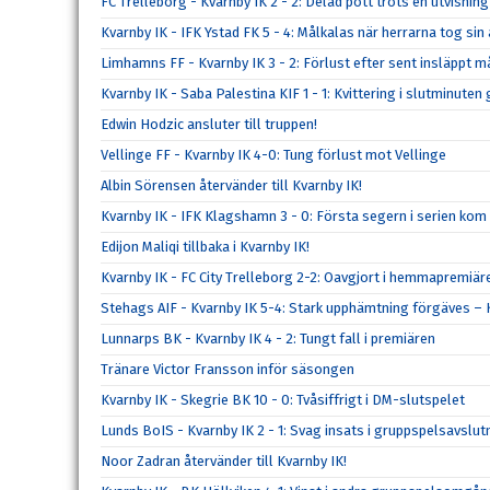
FC Trelleborg - Kvarnby IK 2 - 2: Delad pott trots en utvisning
Kvarnby IK - IFK Ystad FK 5 - 4: Målkalas när herrarna tog s
Limhamns FF - Kvarnby IK 3 - 2: Förlust efter sent insläppt m
Kvarnby IK - Saba Palestina KIF 1 - 1: Kvittering i slutminute
Edwin Hodzic ansluter till truppen!
Vellinge FF - Kvarnby IK 4-0: Tung förlust mot Vellinge
Albin Sörensen återvänder till Kvarnby IK!
Kvarnby IK - IFK Klagshamn 3 - 0: Första segern i serien kom
Edijon Maliqi tillbaka i Kvarnby IK!
Kvarnby IK - FC City Trelleborg 2-2: Oavgjort i hemmapremiär
Stehags AIF - Kvarnby IK 5-4: Stark upphämtning förgäves – K
Lunnarps BK - Kvarnby IK 4 - 2: Tungt fall i premiären
Tränare Victor Fransson inför säsongen
Kvarnby IK - Skegrie BK 10 - 0: Tvåsiffrigt i DM-slutspelet
Lunds BoIS - Kvarnby IK 2 - 1: Svag insats i gruppspelsavslu
Noor Zadran återvänder till Kvarnby IK!