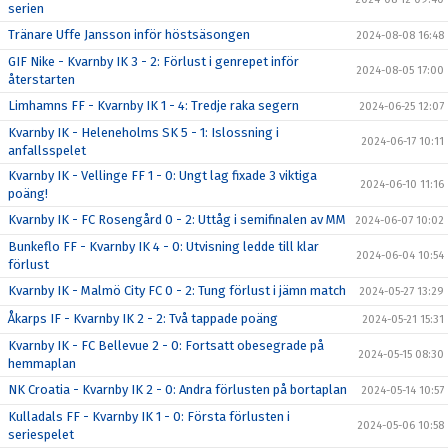
serien
Tränare Uffe Jansson inför höstsäsongen
2024-08-08 16:48
GIF Nike - Kvarnby IK 3 - 2: Förlust i genrepet inför
2024-08-05 17:00
återstarten
Limhamns FF - Kvarnby IK 1 - 4: Tredje raka segern
2024-06-25 12:07
Kvarnby IK - Heleneholms SK 5 - 1: Islossning i
2024-06-17 10:11
anfallsspelet
Kvarnby IK - Vellinge FF 1 - 0: Ungt lag fixade 3 viktiga
2024-06-10 11:16
poäng!
Kvarnby IK - FC Rosengård 0 - 2: Uttåg i semifinalen av MM
2024-06-07 10:02
Bunkeflo FF - Kvarnby IK 4 - 0: Utvisning ledde till klar
2024-06-04 10:54
förlust
Kvarnby IK - Malmö City FC 0 - 2: Tung förlust i jämn match
2024-05-27 13:29
Åkarps IF - Kvarnby IK 2 - 2: Två tappade poäng
2024-05-21 15:31
Kvarnby IK - FC Bellevue 2 - 0: Fortsatt obesegrade på
2024-05-15 08:30
hemmaplan
NK Croatia - Kvarnby IK 2 - 0: Andra förlusten på bortaplan
2024-05-14 10:57
Kulladals FF - Kvarnby IK 1 - 0: Första förlusten i
2024-05-06 10:58
seriespelet