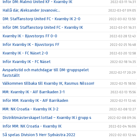
Inför DM: Malmö United KF - Kvarnby IK
2022-03-11 14:31
Hallå där, Aleksander Jovanovic...
2022-03-07 09:05
DM: Staffanstorp United FC - Kvarnby IK 2-0
2022-03-02 13:50
Inför DM: Staffanstorp United FC - Kvarnby IK
2022-03-01 16:31
Kvarnby IK - Bjuvstorps FF 0-0
2022-02-28 12:43
Inför Kvarnby IK - Bjuvstorps FF
2022-02-25 16:48
Kvarnby IK - FC Näset 2-0
2022-02-20 12:58
Inför Kvarnby IK - FC Näset
2022-02-18 14:35
Avsparkstid och matchdagar till DM-gruppspelet
2022-02-17 20:29
fastställt
Välkommen tillbaka till Kvarnby IK, Rasmus Nilsson!
2022-02-15 18:50
MM: Kvarnby IK - AIF Barrikaden 3-1
2022-02-13 15:56
Inför MM: Kvarnby IK - AIF Barrikaden
2022-02-11 12:46
MM: NK Croatia - Kvarnby IK 3-2
2022-02-08 12:27
Distriktmästerskapet lottad – Kvarnby IK i grupp 4
2022-02-08 09:36
Inför MM: NK Croatia - Kvarnby IK
2022-02-04 16:06
Så spelas Division 5 Herr Sydvästra 2022
2022-02-03 12:44