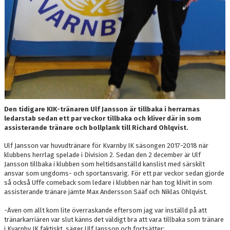
Den tidigare KIK-tränaren Ulf Jansson är tillbaka i herrarnas
ledarstab sedan ett par veckor tillbaka och kliver där in som
assisterande tränare och bollplank till Richard Ohlqvist.
Ulf Jansson var huvudtränare för Kvarnby IK säsongen 2017-2018 när
klubbens herrlag spelade i Division 2. Sedan den 2 december är Ulf
Jansson tillbaka i klubben som heltidsanställd kanslist med särskilt
ansvar som ungdoms- och sportansvarig. För ett par veckor sedan gjorde
så också Uffe comeback som ledare i klubben när han tog klivit in som
assisterande tränare jämte Max Andersson Sääf och Niklas Ohlqvist.
-Även om allt kom lite överraskande eftersom jag var inställd på att
tränarkarriären var slut känns det väldigt bra att vara tillbaka som tränare
i Kvarnby IK faktiskt, säger Ulf Jansson och fortsätter: