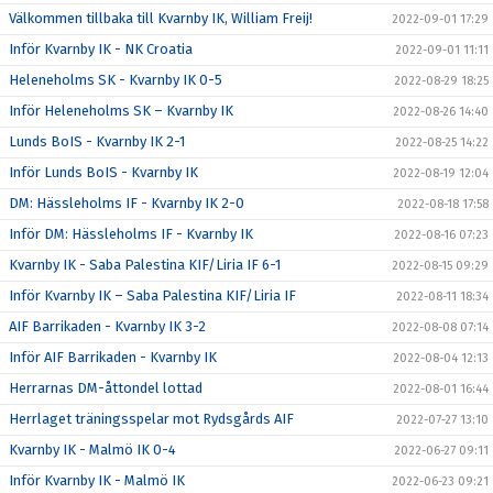
Välkommen tillbaka till Kvarnby IK, William Freij!
2022-09-01 17:29
Inför Kvarnby IK - NK Croatia
2022-09-01 11:11
Heleneholms SK - Kvarnby IK 0-5
2022-08-29 18:25
Inför Heleneholms SK – Kvarnby IK
2022-08-26 14:40
Lunds BoIS - Kvarnby IK 2-1
2022-08-25 14:22
Inför Lunds BoIS - Kvarnby IK
2022-08-19 12:04
DM: Hässleholms IF - Kvarnby IK 2-0
2022-08-18 17:58
Inför DM: Hässleholms IF - Kvarnby IK
2022-08-16 07:23
Kvarnby IK - Saba Palestina KIF/Liria IF 6-1
2022-08-15 09:29
Inför Kvarnby IK – Saba Palestina KIF/Liria IF
2022-08-11 18:34
AIF Barrikaden - Kvarnby IK 3-2
2022-08-08 07:14
Inför AIF Barrikaden - Kvarnby IK
2022-08-04 12:13
Herrarnas DM-åttondel lottad
2022-08-01 16:44
Herrlaget träningsspelar mot Rydsgårds AIF
2022-07-27 13:10
Kvarnby IK - Malmö IK 0-4
2022-06-27 09:11
Inför Kvarnby IK - Malmö IK
2022-06-23 09:21