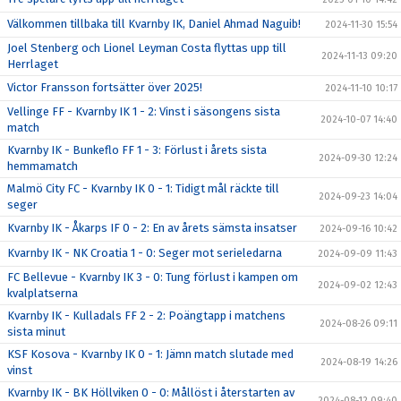
Välkommen tillbaka till Kvarnby IK, Daniel Ahmad Naguib!
2024-11-30 15:54
Joel Stenberg och Lionel Leyman Costa flyttas upp till
2024-11-13 09:20
Herrlaget
Victor Fransson fortsätter över 2025!
2024-11-10 10:17
Vellinge FF - Kvarnby IK 1 - 2: Vinst i säsongens sista
2024-10-07 14:40
match
Kvarnby IK - Bunkeflo FF 1 - 3: Förlust i årets sista
2024-09-30 12:24
hemmamatch
Malmö City FC - Kvarnby IK 0 - 1: Tidigt mål räckte till
2024-09-23 14:04
seger
Kvarnby IK - Åkarps IF 0 - 2: En av årets sämsta insatser
2024-09-16 10:42
Kvarnby IK - NK Croatia 1 - 0: Seger mot serieledarna
2024-09-09 11:43
FC Bellevue - Kvarnby IK 3 - 0: Tung förlust i kampen om
2024-09-02 12:43
kvalplatserna
Kvarnby IK - Kulladals FF 2 - 2: Poängtapp i matchens
2024-08-26 09:11
sista minut
KSF Kosova - Kvarnby IK 0 - 1: Jämn match slutade med
2024-08-19 14:26
vinst
Kvarnby IK - BK Höllviken 0 - 0: Mållöst i återstarten av
2024-08-12 09:40