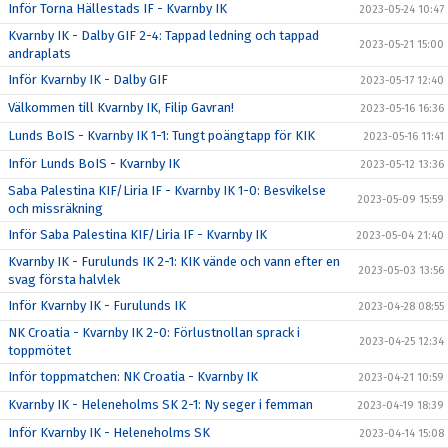
Inför Torna Hällestads IF - Kvarnby IK
2023-05-24 10:47
Kvarnby IK - Dalby GIF 2-4: Tappad ledning och tappad
2023-05-21 15:00
andraplats
Inför Kvarnby IK - Dalby GIF
2023-05-17 12:40
Välkommen till Kvarnby IK, Filip Gavran!
2023-05-16 16:36
Lunds BoIS - Kvarnby IK 1-1: Tungt poängtapp för KIK
2023-05-16 11:41
Inför Lunds BoIS - Kvarnby IK
2023-05-12 13:36
Saba Palestina KIF/Liria IF - Kvarnby IK 1-0: Besvikelse
2023-05-09 15:59
och missräkning
Inför Saba Palestina KIF/Liria IF - Kvarnby IK
2023-05-04 21:40
Kvarnby IK - Furulunds IK 2-1: KIK vände och vann efter en
2023-05-03 13:56
svag första halvlek
Inför Kvarnby IK - Furulunds IK
2023-04-28 08:55
NK Croatia - Kvarnby IK 2-0: Förlustnollan sprack i
2023-04-25 12:34
toppmötet
Inför toppmatchen: NK Croatia - Kvarnby IK
2023-04-21 10:59
Kvarnby IK - Heleneholms SK 2-1: Ny seger i femman
2023-04-19 18:39
Inför Kvarnby IK - Heleneholms SK
2023-04-14 15:08