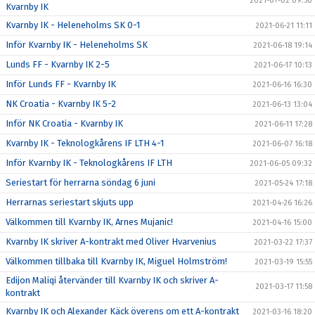
2021-07-02 09:50
Kvarnby IK
Kvarnby IK - Heleneholms SK 0-1
2021-06-21 11:11
Inför Kvarnby IK - Heleneholms SK
2021-06-18 19:14
Lunds FF - Kvarnby IK 2-5
2021-06-17 10:13
Inför Lunds FF - Kvarnby IK
2021-06-16 16:30
NK Croatia - Kvarnby IK 5-2
2021-06-13 13:04
Inför NK Croatia - Kvarnby IK
2021-06-11 17:28
Kvarnby IK - Teknologkårens IF LTH 4-1
2021-06-07 16:18
Inför Kvarnby IK - Teknologkårens IF LTH
2021-06-05 09:32
Seriestart för herrarna söndag 6 juni
2021-05-24 17:18
Herrarnas seriestart skjuts upp
2021-04-26 16:26
Välkommen till Kvarnby IK, Arnes Mujanic!
2021-04-16 15:00
Kvarnby IK skriver A-kontrakt med Oliver Hvarvenius
2021-03-22 17:37
Välkommen tillbaka till Kvarnby IK, Miguel Holmström!
2021-03-19 15:55
Edijon Maliqi återvänder till Kvarnby IK och skriver A-
2021-03-17 11:58
kontrakt
Kvarnby IK och Alexander Käck överens om ett A-kontrakt
2021-03-16 18:20