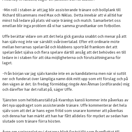
-Min roll i staben är att jag blir assisterande tränare och bollplank till
Richard tillsammans med Max och Niklas. Detta innebär att vi alltid har
minst två ledare på plats vid varje träning och match. Samarbetet oss
emellan blir inga problem då vi har samma grundtankar om fotbollen.
Uffe berättar vidare om att det hela gick ganska snabbt och menar på att
han själv nog inte var särskilt svårövertalad. Efter ett ordinarie möte
mellan herrarnas spelarråd och klubbens sportråd framkom det att
spelarrådet själva och flera spelare därtill ansåg att det behövdes en till
ledare in i staben för att öka möjligheterna och förutsättningarna för
laget.
-Från början var jag själv kanske inte en av kandidaterna men när vi suttit
ner och funderat över lämpliga namn dök mitt upp som ett förslag och på
den vägen är det. En fredag förmiddag ringde Ann Åhman (ordförande) mig
och därefter har det rullat på, säger Uffe.
Tjänsten som heltidsanställd på Kvarnbys kansli kommer inte påverkas av
det nya uppdraget som assisterande tränare. Uffe kommenterar det hela
själv som att det är hans egen fritid som snarare kommer att påverkas
och denna har han märkt att han har fått alldeles för mycket av sedan han
slutade som tränare förra hösten.
Även om seriespelet nu i dagarna blivit fastställt som framflyttat till