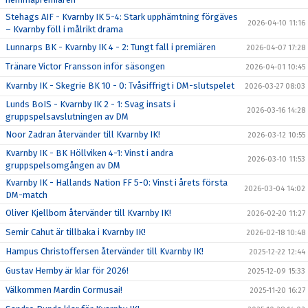
Stehags AIF - Kvarnby IK 5-4: Stark upphämtning förgäves
2026-04-10 11:16
– Kvarnby föll i målrikt drama
Lunnarps BK - Kvarnby IK 4 - 2: Tungt fall i premiären
2026-04-07 17:28
Tränare Victor Fransson inför säsongen
2026-04-01 10:45
Kvarnby IK - Skegrie BK 10 - 0: Tvåsiffrigt i DM-slutspelet
2026-03-27 08:03
Lunds BoIS - Kvarnby IK 2 - 1: Svag insats i
2026-03-16 14:28
gruppspelsavslutningen av DM
Noor Zadran återvänder till Kvarnby IK!
2026-03-12 10:55
Kvarnby IK - BK Höllviken 4-1: Vinst i andra
2026-03-10 11:53
gruppspelsomgången av DM
Kvarnby IK - Hallands Nation FF 5-0: Vinst i årets första
2026-03-04 14:02
DM-match
Oliver Kjellbom återvänder till Kvarnby IK!
2026-02-20 11:27
Semir Cahut är tillbaka i Kvarnby IK!
2026-02-18 10:48
Hampus Christoffersen återvänder till Kvarnby IK!
2025-12-22 12:44
Gustav Hemby är klar för 2026!
2025-12-09 15:33
Välkommen Mardin Cormusai!
2025-11-20 16:27