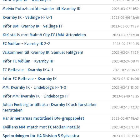
2023-03-10 12:55
Melvin Polozhani återvänder till Kvarnby IK
2023-03-07 11:59
Kvarnby IK - Vellinge FF 0-1
2023-03-06 15:46
Inför DM: Kvarnby IK - Vellinge FF
2023-03-03 11:29
KIK ställs mot Malmö City FC i MM-åttondelen
2023-02-27 12:38
FC Möllan - Kvarnby IK 2-2
2023-02-27 10:15
Välkommen till Kvarnby IK, Samuel Fahlgren!
2023-02-24 11:29
Inför FC Möllan - Kvarnby IK
2023-02-24 08:41
FC Bellevue - Kvarnby IK 4-1
2023-02-21 16:17
Inför FC Bellevue - Kvarnby IK
2023-02-17 14:08
MM: Kvarnby IK - Lindeborgs FF 1-0
2023-02-13 13:03
Inför MM: Kvarnby IK - Lindeborgs FF
2023-02-10 13:25
Johan Eneberg är tillbaka i Kvarnby IK och förstärker
2023-02-10 12:32
herrstaben
Här är herrarnas motstånd i DM-gruppspelet
2023-02-07 18:43
Kvällens MM-match mot FC Möllan inställd
2023-02-03 13:41
Spelordningen för HA Division 5 Sydvästra
2023-02-01 15:12