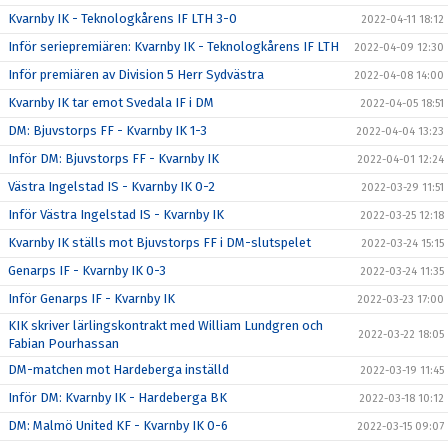
Kvarnby IK - Teknologkårens IF LTH 3-0
2022-04-11 18:12
Inför seriepremiären: Kvarnby IK - Teknologkårens IF LTH
2022-04-09 12:30
Inför premiären av Division 5 Herr Sydvästra
2022-04-08 14:00
Kvarnby IK tar emot Svedala IF i DM
2022-04-05 18:51
DM: Bjuvstorps FF - Kvarnby IK 1-3
2022-04-04 13:23
Inför DM: Bjuvstorps FF - Kvarnby IK
2022-04-01 12:24
Västra Ingelstad IS - Kvarnby IK 0-2
2022-03-29 11:51
Inför Västra Ingelstad IS - Kvarnby IK
2022-03-25 12:18
Kvarnby IK ställs mot Bjuvstorps FF i DM-slutspelet
2022-03-24 15:15
Genarps IF - Kvarnby IK 0-3
2022-03-24 11:35
Inför Genarps IF - Kvarnby IK
2022-03-23 17:00
KIK skriver lärlingskontrakt med William Lundgren och
2022-03-22 18:05
Fabian Pourhassan
DM-matchen mot Hardeberga inställd
2022-03-19 11:45
Inför DM: Kvarnby IK - Hardeberga BK
2022-03-18 10:12
DM: Malmö United KF - Kvarnby IK 0-6
2022-03-15 09:07