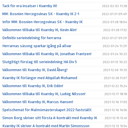
Tack för era insatser i Kvarnby IK!
2022-02-03 11:38
MM: Bosnien Hercegovinas SK - Kvarnby IK 2-1
2022-01-31 09:49
Inför MM: Bosnien Hercegovinas SK - Kvarnby IK
2022-01-28 18:04
Välkommen tillbaka till Kvarnby IK, Kevin Alin!
2022-01-28 17:52
Definitiv serieindelning för herrarna
2022-01-27 09:29
Herrarnas säsong sparkar igång på allvar
2022-01-24 11:29
Välkommen tillbaka till Kvarnby IK, Jonathan Frantzen!
2022-01-24 10:23
Slutgiltigt förslag till serieindelning HA Div 5
2022-01-13 10:23
Välkommen till Kvarnby IK, David Åberg!
2021-12-30 19:35
Kvarnby IK förlänger med Atiqullah Mohamed
2021-12-28 11:07
Välkommen till Kvarnby IK, Erik Odén!
2021-12-22 15:24
Välkommen tillbaka till Kvarnby IK, Ludvig Nilsson!
2021-12-17 18:18
Välkommen till Kvarnby IK, Marcus Hansen!
2021-12-16 17:05
Spelschemat för Malmömästerskapet 2022 fastställt
2021-12-16 16:56
Simon Borg skriver sitt första A-kontrakt med Kvarnby IK
2021-12-15 13:41
Kvarnby IK skriver A-kontrakt med Martin Simonsson
2021-12-13 15:54