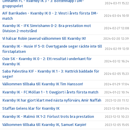
Limhamn FC - Kvarnby IK 3 - 3: Bottennapp i DM-
2024-03-11 15:22
gruppspelet
AIF Barrikaden - Kvarnby IK 0 - 2: Vinst i årets första DM-
2024-03-04 10:51
match
Kvarnby IK - IFK Simrishamn 0-2: Bra prestation mot
2024-02-27 12:08
Division 2-motstånd
Vi hälsar Robin Javerud välkommen till Kvarnby IK!
2024-02-20 12:39
Kvarnby IK - Husie IF 5-0: Övertygande seger räckte inte till
2024-02-19 12:51
förstaplatsen
Oxie SK - Kvarnby IK 0 - 2: Ett resultat i underkant för
2024-02-12 16:24
Kvarnby IK
Saba Palestina KIF - Kvarnby IK 1 - 3: Hattrick bäddade för
2024-02-05 15:23
seger!
Välkommen tillbaka till Kvarnby IK Tim Hansson!
2024-01-29 17:04
Kvarnby IK - FC Möllan 1 - 1: Oavgjort i årets första match
2024-01-22 10:14
Kvarnby IK har gjort klart med nästa nyförvärv, Amir Naffah
2023-12-20 11:12
Staffan Gelens klar för Kvarnby IK
2023-12-18 09:04
Kvarnby IK - Malmö IK 1-2: Förlust trots bra prestation
2023-12-13 10:23
Välkommen tillbaka till Kvarnby IK, Samuel Karpin!
2023-12-05 15:05