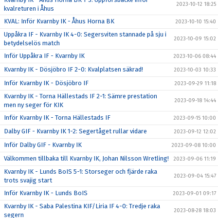
2023-10-12 18:25
kvalreturen i Åhus
KVAL: Inför Kvarnby IK - Åhus Horna BK
2023-10-10 15:40
Uppåkra IF - Kvarnby IK 4-0: Segersviten stannade på sju i
2023-10-09 15:02
betydelselös match
Inför Uppåkra IF - Kvarnby IK
2023-10-06 08:44
Kvarnby IK - Dösjöbro IF 2-0: Kvalplatsen säkrad!
2023-10-03 10:33
Inför Kvarnby IK - Dösjöbro IF
2023-09-29 11:18
Kvarnby IK - Torna Hällestads IF 2-1: Sämre prestation
2023-09-18 14:44
men ny seger för KIK
Inför Kvarnby IK - Torna Hällestads IF
2023-09-15 10:00
Dalby GIF - Kvarnby IK 1-2: Segertåget rullar vidare
2023-09-12 12:02
Inför Dalby GIF - Kvarnby IK
2023-09-08 10:00
Välkommen tillbaka till Kvarnby IK, Johan Nilsson Wretling!
2023-09-06 11:19
Kvarnby IK - Lunds BoIS 5-1: Storseger och fjärde raka
2023-09-04 15:47
trots svajig start
Inför Kvarnby IK - Lunds BoIS
2023-09-01 09:17
Kvarnby IK - Saba Palestina KIF/Liria IF 4-0: Tredje raka
2023-08-28 18:03
segern