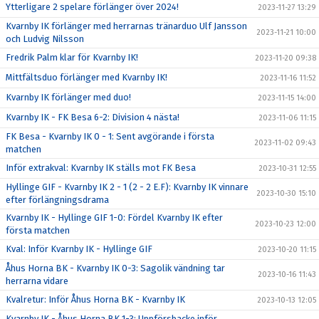
Ytterligare 2 spelare förlänger över 2024!
2023-11-27 13:29
Kvarnby IK förlänger med herrarnas tränarduo Ulf Jansson
2023-11-21 10:00
och Ludvig Nilsson
Fredrik Palm klar för Kvarnby IK!
2023-11-20 09:38
Mittfältsduo förlänger med Kvarnby IK!
2023-11-16 11:52
Kvarnby IK förlänger med duo!
2023-11-15 14:00
Kvarnby IK - FK Besa 6-2: Division 4 nästa!
2023-11-06 11:15
FK Besa - Kvarnby IK 0 - 1: Sent avgörande i första
2023-11-02 09:43
matchen
Inför extrakval: Kvarnby IK ställs mot FK Besa
2023-10-31 12:55
Hyllinge GIF - Kvarnby IK 2 - 1 (2 - 2 E.F): Kvarnby IK vinnare
2023-10-30 15:10
efter förlängningsdrama
Kvarnby IK - Hyllinge GIF 1-0: Fördel Kvarnby IK efter
2023-10-23 12:00
första matchen
Kval: Inför Kvarnby IK - Hyllinge GIF
2023-10-20 11:15
Åhus Horna BK - Kvarnby IK 0-3: Sagolik vändning tar
2023-10-16 11:43
herrarna vidare
Kvalretur: Inför Åhus Horna BK - Kvarnby IK
2023-10-13 12:05
Kvarnby IK - Åhus Horna BK 1-3: Uppförsbacke inför