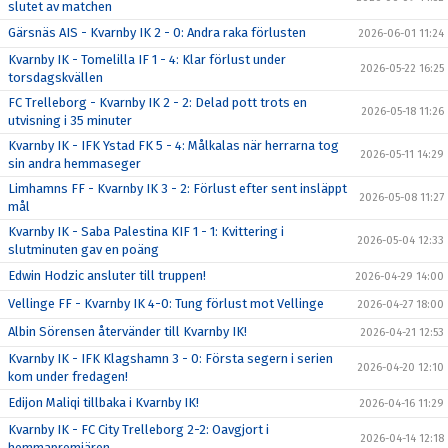
slutet av matchen
Gärsnäs AIS - Kvarnby IK 2 - 0: Andra raka förlusten
2026-06-01 11:24
Kvarnby IK - Tomelilla IF 1 - 4: Klar förlust under
2026-05-22 16:25
torsdagskvällen
FC Trelleborg - Kvarnby IK 2 - 2: Delad pott trots en
2026-05-18 11:26
utvisning i 35 minuter
Kvarnby IK - IFK Ystad FK 5 - 4: Målkalas när herrarna tog
2026-05-11 14:29
sin andra hemmaseger
Limhamns FF - Kvarnby IK 3 - 2: Förlust efter sent insläppt
2026-05-08 11:27
mål
Kvarnby IK - Saba Palestina KIF 1 - 1: Kvittering i
2026-05-04 12:33
slutminuten gav en poäng
Edwin Hodzic ansluter till truppen!
2026-04-29 14:00
Vellinge FF - Kvarnby IK 4-0: Tung förlust mot Vellinge
2026-04-27 18:00
Albin Sörensen återvänder till Kvarnby IK!
2026-04-21 12:53
Kvarnby IK - IFK Klagshamn 3 - 0: Första segern i serien
2026-04-20 12:10
kom under fredagen!
Edijon Maliqi tillbaka i Kvarnby IK!
2026-04-16 11:29
Kvarnby IK - FC City Trelleborg 2-2: Oavgjort i
2026-04-14 12:18
hemmapremiären