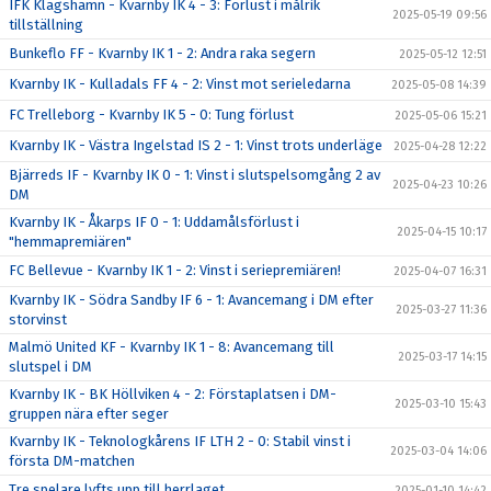
IFK Klagshamn - Kvarnby IK 4 - 3: Förlust i målrik
2025-05-19 09:56
tillställning
Bunkeflo FF - Kvarnby IK 1 - 2: Andra raka segern
2025-05-12 12:51
Kvarnby IK - Kulladals FF 4 - 2: Vinst mot serieledarna
2025-05-08 14:39
FC Trelleborg - Kvarnby IK 5 - 0: Tung förlust
2025-05-06 15:21
Kvarnby IK - Västra Ingelstad IS 2 - 1: Vinst trots underläge
2025-04-28 12:22
Bjärreds IF - Kvarnby IK 0 - 1: Vinst i slutspelsomgång 2 av
2025-04-23 10:26
DM
Kvarnby IK - Åkarps IF 0 - 1: Uddamålsförlust i
2025-04-15 10:17
"hemmapremiären"
FC Bellevue - Kvarnby IK 1 - 2: Vinst i seriepremiären!
2025-04-07 16:31
Kvarnby IK - Södra Sandby IF 6 - 1: Avancemang i DM efter
2025-03-27 11:36
storvinst
Malmö United KF - Kvarnby IK 1 - 8: Avancemang till
2025-03-17 14:15
slutspel i DM
Kvarnby IK - BK Höllviken 4 - 2: Förstaplatsen i DM-
2025-03-10 15:43
gruppen nära efter seger
Kvarnby IK - Teknologkårens IF LTH 2 - 0: Stabil vinst i
2025-03-04 14:06
första DM-matchen
Tre spelare lyfts upp till herrlaget
2025-01-10 14:42