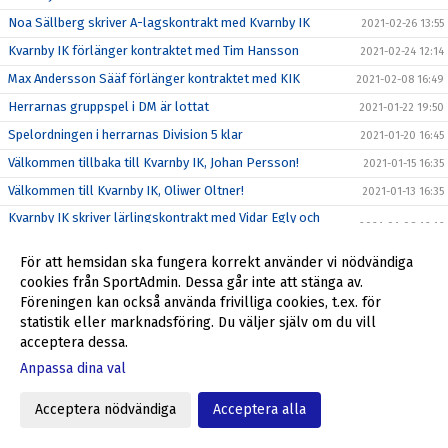
Noa Sällberg skriver A-lagskontrakt med Kvarnby IK
2021-02-26 13:55
Kvarnby IK förlänger kontraktet med Tim Hansson
2021-02-24 12:14
Max Andersson Sääf förlänger kontraktet med KIK
2021-02-08 16:49
Herrarnas gruppspel i DM är lottat
2021-01-22 19:50
Spelordningen i herrarnas Division 5 klar
2021-01-20 16:45
Välkommen tillbaka till Kvarnby IK, Johan Persson!
2021-01-15 16:35
Välkommen till Kvarnby IK, Oliwer Oltner!
2021-01-13 16:35
Kvarnby IK skriver lärlingskontrakt med Vidar Egly och
2021-01-08 16:16
Simon Borg
Kvarnby IK skriver A-kontrakt med Edrisa Sonko
För att hemsidan ska fungera korrekt använder vi nödvändiga
2021-01-08 10:29
cookies från SportAdmin. Dessa går inte att stänga av.
Spelschemat för Malmömästerskapet fastställt
2020-12-28 10:21
Föreningen kan också använda frivilliga cookies, t.ex. för
Ytterligare tre spelare skriver lärlingskontrakt med KIK
2020-12-21 15:27
statistik eller marknadsföring. Du väljer själv om du vill
acceptera dessa.
Oliver Kjellbom, Bennet Sadiku och Martin Simonsson
2020-12-18 19:20
skriver lärlingskontrakt
Anpassa dina val
Kvarnby IK är överens om ett A-lagskontrakt med Ali Al-
2020-12-17 11:15
Zagnonn
Acceptera nödvändiga
Acceptera alla
Martin Nimgård Ström och Marcus Sjölin skriver på nya
2020-12-16 19:20