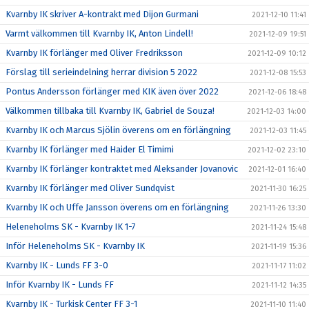
Kvarnby IK skriver A-kontrakt med Dijon Gurmani
2021-12-10 11:41
Varmt välkommen till Kvarnby IK, Anton Lindell!
2021-12-09 19:51
Kvarnby IK förlänger med Oliver Fredriksson
2021-12-09 10:12
Förslag till serieindelning herrar division 5 2022
2021-12-08 15:53
Pontus Andersson förlänger med KIK även över 2022
2021-12-06 18:48
Välkommen tillbaka till Kvarnby IK, Gabriel de Souza!
2021-12-03 14:00
Kvarnby IK och Marcus Sjölin överens om en förlängning
2021-12-03 11:45
Kvarnby IK förlänger med Haider El Timimi
2021-12-02 23:10
Kvarnby IK förlänger kontraktet med Aleksander Jovanovic
2021-12-01 16:40
Kvarnby IK förlänger med Oliver Sundqvist
2021-11-30 16:25
Kvarnby IK och Uffe Jansson överens om en förlängning
2021-11-26 13:30
Heleneholms SK - Kvarnby IK 1-7
2021-11-24 15:48
Inför Heleneholms SK - Kvarnby IK
2021-11-19 15:36
Kvarnby IK - Lunds FF 3-0
2021-11-17 11:02
Inför Kvarnby IK - Lunds FF
2021-11-12 14:35
Kvarnby IK - Turkisk Center FF 3-1
2021-11-10 11:40