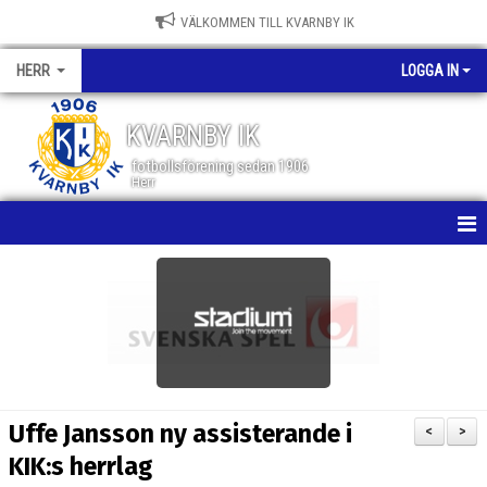
VÄLKOMMEN TILL KVARNBY IK
HERR
LOGGA IN
KVARNBY IK
fotbollsförening sedan 1906
Herr
HEM
NYHETER
KALENDER
MATCHER
Uffe Jansson ny assisterande i
<
>
TRUPPEN
KIK:s herrlag