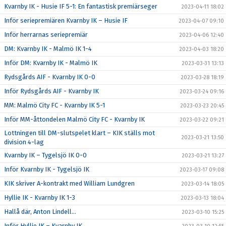
Kvarnby IK - Husie IF 5-1: En fantastisk premiärseger
2023-04-11 18:02
Inför seriepremiären Kvarnby IK – Husie IF
2023-04-07 09:10
Inför herrarnas seriepremiär
2023-04-06 12:40
DM: Kvarnby IK - Malmö IK 1-4
2023-04-03 18:20
Inför DM: Kvarnby IK - Malmö IK
2023-03-31 13:13
Rydsgårds AIF - Kvarnby IK 0-0
2023-03-28 18:19
Inför Rydsgårds AIF - Kvarnby IK
2023-03-24 09:16
MM: Malmö City FC - Kvarnby IK 5-1
2023-03-23 20:45
Inför MM-åttondelen Malmö City FC - Kvarnby IK
2023-03-22 09:21
Lottningen till DM-slutspelet klart – KIK ställs mot
2023-03-21 13:50
division 4-lag
Kvarnby IK – Tygelsjö IK 0-0
2023-03-21 13:27
Inför Kvarnby IK - Tygelsjö IK
2023-03-17 09:08
KIK skriver A-kontrakt med William Lundgren
2023-03-14 18:05
Hyllie IK - Kvarnby IK 1-3
2023-03-13 18:04
Hallå där, Anton Lindell…
2023-03-10 15:25
Inför Hyllie IK – Kvarnby IK