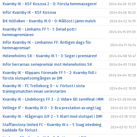
Kvarnby IK - KSF Kosova 2 - 0: Första hemmasegern!
2024-04-30 13:29
Inför Kvarnby IK - KSF Kosova
2024-04-26 10:32
BK Höllviken - Kvarnby IK 0 - 0: Mållöst i jämn match
2024-04-22 14:19
Kvarnby IK - Limhams FF 1 - 1: Delad pott i
2024-04-15 09:30
hemmapremiären
Inför Kvarnby IK - Limhamns FF: Äntligen dags för
2024-04-11 14:24
hemmapremiär!
Heleneholms SK - Kvarnby IK 1 - 3: Seger i premiären!
2024-04-08 10:47
Inför herrarnas seriepremiär mot Heleneholms SK
2024-04-05 11:06
Kvarnby IK - Klippans Förenade FF 1 - 2: Kvarnby föll i
2024-04-04 10:28
första slutspelsomgången av DM
Kvarnby IK - FC Trelleborg 0 - 4: Förlust i sista
2024-04-02 10:51
träningsmatchen innan seriestarten
Kvarnby IK - Lindeborgs FF 3 - 2: Vidare till semifinal i MM
2024-03-28 09:48
Vellinge IF - Kvarnby IK 0 - 3: Bra prestation av ungt lag
2024-03-25 13:15
Kvarnby IK - Klågerups GIF 2 - 1: Klart med slutspel i DM!
2024-03-18 11:52
Staffanstorp United FC - Kvarnby IK 4 - 1: Svag inledning
2024-03-13 11:27
bäddade för förlust