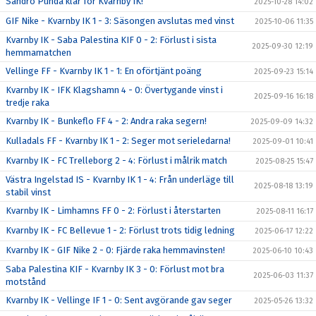
Sandro Punda klar för Kvarnby IK!
2025-10-28 14:02
GIF Nike - Kvarnby IK 1 - 3: Säsongen avslutas med vinst
2025-10-06 11:35
Kvarnby IK - Saba Palestina KIF 0 - 2: Förlust i sista
2025-09-30 12:19
hemmamatchen
Vellinge FF - Kvarnby IK 1 - 1: En oförtjänt poäng
2025-09-23 15:14
Kvarnby IK - IFK Klagshamn 4 - 0: Övertygande vinst i
2025-09-16 16:18
tredje raka
Kvarnby IK - Bunkeflo FF 4 - 2: Andra raka segern!
2025-09-09 14:32
Kulladals FF - Kvarnby IK 1 - 2: Seger mot serieledarna!
2025-09-01 10:41
Kvarnby IK - FC Trelleborg 2 - 4: Förlust i målrik match
2025-08-25 15:47
Västra Ingelstad IS - Kvarnby IK 1 - 4: Från underläge till
2025-08-18 13:19
stabil vinst
Kvarnby IK - Limhamns FF 0 - 2: Förlust i återstarten
2025-08-11 16:17
Kvarnby IK - FC Bellevue 1 - 2: Förlust trots tidig ledning
2025-06-17 12:22
Kvarnby IK - GIF Nike 2 - 0: Fjärde raka hemmavinsten!
2025-06-10 10:43
Saba Palestina KIF - Kvarnby IK 3 - 0: Förlust mot bra
2025-06-03 11:37
motstånd
Kvarnby IK - Vellinge IF 1 - 0: Sent avgörande gav seger
2025-05-26 13:32