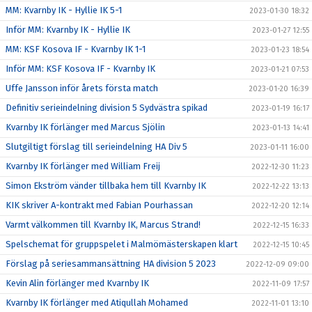
MM: Kvarnby IK - Hyllie IK 5-1
2023-01-30 18:32
Inför MM: Kvarnby IK - Hyllie IK
2023-01-27 12:55
MM: KSF Kosova IF - Kvarnby IK 1-1
2023-01-23 18:54
Inför MM: KSF Kosova IF - Kvarnby IK
2023-01-21 07:53
Uffe Jansson inför årets första match
2023-01-20 16:39
Definitiv serieindelning division 5 Sydvästra spikad
2023-01-19 16:17
Kvarnby IK förlänger med Marcus Sjölin
2023-01-13 14:41
Slutgiltigt förslag till serieindelning HA Div 5
2023-01-11 16:00
Kvarnby IK förlänger med William Freij
2022-12-30 11:23
Simon Ekström vänder tillbaka hem till Kvarnby IK
2022-12-22 13:13
KIK skriver A-kontrakt med Fabian Pourhassan
2022-12-20 12:14
Varmt välkommen till Kvarnby IK, Marcus Strand!
2022-12-15 16:33
Spelschemat för gruppspelet i Malmömästerskapen klart
2022-12-15 10:45
Förslag på seriesammansättning HA division 5 2023
2022-12-09 09:00
Kevin Alin förlänger med Kvarnby IK
2022-11-09 17:57
Kvarnby IK förlänger med Atiqullah Mohamed
2022-11-01 13:10