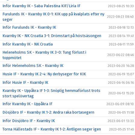
Inför Kvarnby IK - Saba Palestina KIF/Liria IF
2023-08-25 10:33
Furulunds IK - Kvarnby IK 0-1: KIK upp på kvalplats efter ny
2023-08-23 08:40
seger
Inför Furulunds IK - Kvarnby IK
2023-08-18 12:13
Kvarnby IK - NK Croatia 3-1: Drömstart på höstsäsongen
2023-08-14 19:41
Inför Kvarnby IK - NK Croatia
2023-08-11 11:59
Heleneholms SK - Kvarnby IK 3-0: Tung förlust i
2023-06-22 08:46
toppmötet
Inför Heleneholms SK - Kvarnby IK
2023-06-20 16:28
Husie IF - Kvarnby IK 2-4: Ny derbyseger för KIK
2023-06-19 15:07
Inför Husie IF - Kvarnby IK
2023-06-16 06:16
Kvarnby IK - Uppåkra IF 1-3: Snöplig hemmaförlust trots
2023-06-13 15:20
stort spelövertag
Inför Kvarnby IK - Uppåkra IF
2023-06-09 08:10
Dösjöbro IF - Kvarnby IK 1-2: Andra raka bortasegern
2023-06-05 11:58
Inför Dösjöbro IF - Kvarnby IK
2023-06-01 13:33
Torna Hällestads IF - Kvarnby IK 1-2: Äntligen seger igen
2023-05-25 17:45