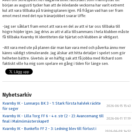
början av augusti tycker han att de inledande veckorna har varit extremt
kul att vara tillbaka på träningsplanen igen. På frågan vad han ser fram
emot mest med det nya tränarjobbet svarar Uffe:
-Jag ser såklart fram emot att vara en del av att vi tar oss tillbaka till
högre höjder igen. Jag drivs av att vi alla tillsammans i hela klubben måste
få tillbaka Kvarnby IK identiteten där hjärtat och klubben är viktigast.
-Att vara med ute på planen där man kan vara med och påverka ännu mer
känns väldigt stimulerande. Jag älskar att hitta detaljer i spelet som gör
helheten bättre. Givetvis är en häftig sak att få jobba med Richard som
faktiskt ville ha mig som spelare en gång i tiden för länge sen.
Nyhetsarkiv
Kvarnby IK - Lunnarps BK 3 - 1: Stark första halvlek räckte
2026-06-15 15:43
för seger
Kvarnby IK - Lilla Torg FF 6 - 4 e. str (2 - 2): Avancemang till
2026-06-11 17:19
final i Malmömästerskapet!
Kvarnby IK - Bunkeflo FF 2 - 3: Ledning blev till förlust i
2026-06-09 14:52