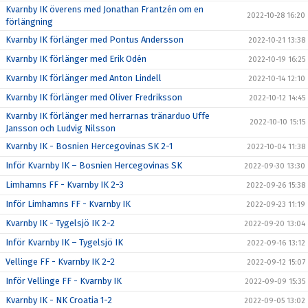
Kvarnby IK överens med Jonathan Frantzén om en
2022-10-28 16:20
förlängning
Kvarnby IK förlänger med Pontus Andersson
2022-10-21 13:38
Kvarnby IK förlänger med Erik Odén
2022-10-19 16:25
Kvarnby IK förlänger med Anton Lindell
2022-10-14 12:10
Kvarnby IK förlänger med Oliver Fredriksson
2022-10-12 14:45
Kvarnby IK förlänger med herrarnas tränarduo Uffe
2022-10-10 15:15
Jansson och Ludvig Nilsson
Kvarnby IK - Bosnien Hercegovinas SK 2-1
2022-10-04 11:38
Inför Kvarnby IK – Bosnien Hercegovinas SK
2022-09-30 13:30
Limhamns FF - Kvarnby IK 2-3
2022-09-26 15:38
Inför Limhamns FF - Kvarnby IK
2022-09-23 11:19
Kvarnby IK - Tygelsjö IK 2-2
2022-09-20 13:04
Inför Kvarnby IK – Tygelsjö IK
2022-09-16 13:12
Vellinge FF - Kvarnby IK 2-2
2022-09-12 15:07
Inför Vellinge FF - Kvarnby IK
2022-09-09 15:35
Kvarnby IK - NK Croatia 1-2
2022-09-05 13:02