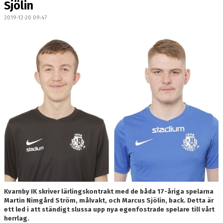
Sjölin
OM LAGET
2019-12-20 09:47
BILDGALLERI
DOKUMENT
KONTAKT
Kvarnby IK skriver lärlingskontrakt med de båda 17-åriga spelarna
Martin Nimgård Ström, målvakt, och Marcus Sjölin, back. Detta är
ett led i att ständigt slussa upp nya egenfostrade spelare till vårt
herrlag.