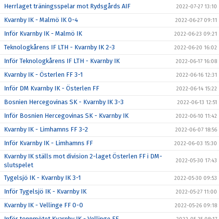
Herrlaget träningsspelar mot Rydsgårds AIF
2022-07-27 13:10
Kvarnby IK - Malmö IK 0-4
2022-06-27 09:11
Inför Kvarnby IK - Malmö IK
2022-06-23 09:21
Teknologkårens IF LTH - Kvarnby IK 2-3
2022-06-20 16:02
Inför Teknologkårens IF LTH - Kvarnby IK
2022-06-17 16:08
Kvarnby IK - Österlen FF 3-1
2022-06-16 12:31
Inför DM Kvarnby IK - Österlen FF
2022-06-14 15:22
Bosnien Hercegovinas SK - Kvarnby IK 3-3
2022-06-13 12:51
Inför Bosnien Hercegovinas SK - Kvarnby IK
2022-06-10 11:42
Kvarnby IK - Limhamns FF 3-2
2022-06-07 18:56
Inför Kvarnby IK - Limhamns FF
2022-06-03 15:30
Kvarnby IK ställs mot division 2-laget Österlen FF i DM-
2022-05-30 17:43
slutspelet
Tygelsjö IK - Kvarnby IK 3-1
2022-05-30 09:53
Inför Tygelsjö IK - Kvarnby IK
2022-05-27 11:00
Kvarnby IK - Vellinge FF 0-0
2022-05-26 09:18
Inför toppmötet Kvarnby IK - Vellinge FF