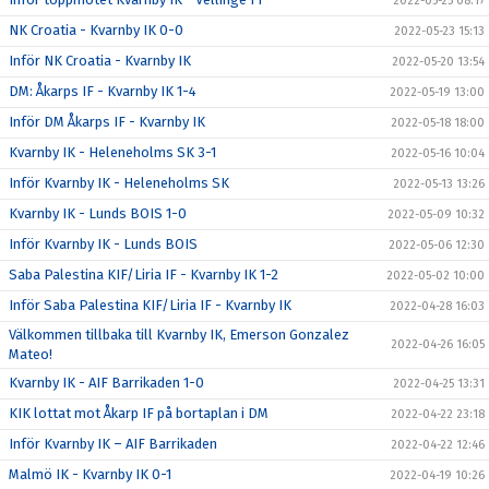
2022-05-25 08:17
NK Croatia - Kvarnby IK 0-0
2022-05-23 15:13
Inför NK Croatia - Kvarnby IK
2022-05-20 13:54
DM: Åkarps IF - Kvarnby IK 1-4
2022-05-19 13:00
Inför DM Åkarps IF - Kvarnby IK
2022-05-18 18:00
Kvarnby IK - Heleneholms SK 3-1
2022-05-16 10:04
Inför Kvarnby IK - Heleneholms SK
2022-05-13 13:26
Kvarnby IK - Lunds BOIS 1-0
2022-05-09 10:32
Inför Kvarnby IK - Lunds BOIS
2022-05-06 12:30
Saba Palestina KIF/Liria IF - Kvarnby IK 1-2
2022-05-02 10:00
Inför Saba Palestina KIF/Liria IF - Kvarnby IK
2022-04-28 16:03
Välkommen tillbaka till Kvarnby IK, Emerson Gonzalez
2022-04-26 16:05
Mateo!
Kvarnby IK - AIF Barrikaden 1-0
2022-04-25 13:31
KIK lottat mot Åkarp IF på bortaplan i DM
2022-04-22 23:18
Inför Kvarnby IK – AIF Barrikaden
2022-04-22 12:46
Malmö IK - Kvarnby IK 0-1
2022-04-19 10:26