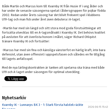
Både Martin och Marcus kom till Kvarnby IK från Husie IF i ung ålder och
har under de senaste säsongerna spelat i åldersgruppen för pojkar födda
2002. Redan under årets säsong har det blivit frekvent spel i klubbens
U19-lag och man fick under året även debutera i A-laget.
-Martin har med sin längd och sitt stora mod goda förutsättningar att
fortsätta utvecklas till en A-lagsmålvakt i Kvarnby IK. Det behövs kvalitet
på avsluten för att överlista honom i målet, säger Richard Ohlqvist
tränare Kvarnby IK och fortsätter:
-Marcus har med sin fina och känsliga vänsterfot en härlig kraft, inte bara
defensivt, utan även offensivt i uppspelsfasen och således en fin tillgång
till lagets anfallsspel.
Med de nya lärlingskontrakten är tanken att spelarna ska träna med både
U19 och A-laget under säsongen för optimal utveckling.
Nyhetsarkiv
Kvarnby IK - Lunnarps BK 3 - 1: Stark första halvlek räckte
2026-06-15 15:43