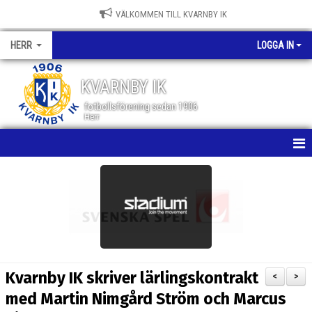
VÄLKOMMEN TILL KVARNBY IK
HERR
LOGGA IN
KVARNBY IK
fotbollsförening sedan 1906
Herr
HEM
NYHETER
KALENDER
MATCHER
Kvarnby IK skriver lärlingskontrakt
<
>
TRUPPEN
med Martin Nimgård Ström och Marcus