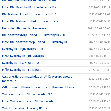
DM-matchen mot Hardeberga inställd
2022-03-19 11:45
Inför DM: Kvarnby IK - Hardeberga BK
2022-03-18 10:12
DM: Malmö United KF - Kvarnby IK 0-6
2022-03-15 09:07
Inför DM: Malmö United KF - Kvarnby IK
2022-03-11 14:31
Hallå där, Aleksander Jovanovic...
2022-03-07 09:05
DM: Staffanstorp United FC - Kvarnby IK 2-0
2022-03-02 13:50
Inför DM: Staffanstorp United FC - Kvarnby IK
2022-03-01 16:31
Kvarnby IK - Bjuvstorps FF 0-0
2022-02-28 12:43
Inför Kvarnby IK - Bjuvstorps FF
2022-02-25 16:48
Kvarnby IK - FC Näset 2-0
2022-02-20 12:58
Inför Kvarnby IK - FC Näset
2022-02-18 14:35
Avsparkstid och matchdagar till DM-gruppspelet
2022-02-17 20:29
fastställt
Välkommen tillbaka till Kvarnby IK, Rasmus Nilsson!
2022-02-15 18:50
MM: Kvarnby IK - AIF Barrikaden 3-1
2022-02-13 15:56
Inför MM: Kvarnby IK - AIF Barrikaden
2022-02-11 12:46
MM: NK Croatia - Kvarnby IK 3-2
2022-02-08 12:27