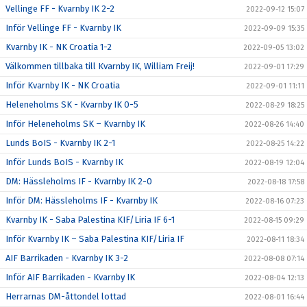
Vellinge FF - Kvarnby IK 2-2
2022-09-12 15:07
Inför Vellinge FF - Kvarnby IK
2022-09-09 15:35
Kvarnby IK - NK Croatia 1-2
2022-09-05 13:02
Välkommen tillbaka till Kvarnby IK, William Freij!
2022-09-01 17:29
Inför Kvarnby IK - NK Croatia
2022-09-01 11:11
Heleneholms SK - Kvarnby IK 0-5
2022-08-29 18:25
Inför Heleneholms SK – Kvarnby IK
2022-08-26 14:40
Lunds BoIS - Kvarnby IK 2-1
2022-08-25 14:22
Inför Lunds BoIS - Kvarnby IK
2022-08-19 12:04
DM: Hässleholms IF - Kvarnby IK 2-0
2022-08-18 17:58
Inför DM: Hässleholms IF - Kvarnby IK
2022-08-16 07:23
Kvarnby IK - Saba Palestina KIF/Liria IF 6-1
2022-08-15 09:29
Inför Kvarnby IK – Saba Palestina KIF/Liria IF
2022-08-11 18:34
AIF Barrikaden - Kvarnby IK 3-2
2022-08-08 07:14
Inför AIF Barrikaden - Kvarnby IK
2022-08-04 12:13
Herrarnas DM-åttondel lottad
2022-08-01 16:44