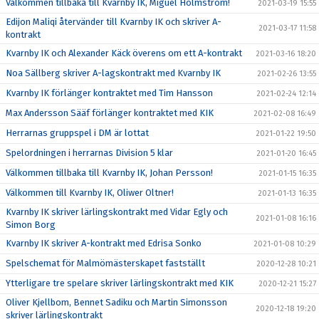
Välkommen tillbaka till Kvarnby IK, Miguel Holmström!
2021-03-19 15:55
Edijon Maliqi återvänder till Kvarnby IK och skriver A-
2021-03-17 11:58
kontrakt
Kvarnby IK och Alexander Käck överens om ett A-kontrakt
2021-03-16 18:20
Noa Sällberg skriver A-lagskontrakt med Kvarnby IK
2021-02-26 13:55
Kvarnby IK förlänger kontraktet med Tim Hansson
2021-02-24 12:14
Max Andersson Sääf förlänger kontraktet med KIK
2021-02-08 16:49
Herrarnas gruppspel i DM är lottat
2021-01-22 19:50
Spelordningen i herrarnas Division 5 klar
2021-01-20 16:45
Välkommen tillbaka till Kvarnby IK, Johan Persson!
2021-01-15 16:35
Välkommen till Kvarnby IK, Oliwer Oltner!
2021-01-13 16:35
Kvarnby IK skriver lärlingskontrakt med Vidar Egly och
2021-01-08 16:16
Simon Borg
Kvarnby IK skriver A-kontrakt med Edrisa Sonko
2021-01-08 10:29
Spelschemat för Malmömästerskapet fastställt
2020-12-28 10:21
Ytterligare tre spelare skriver lärlingskontrakt med KIK
2020-12-21 15:27
Oliver Kjellbom, Bennet Sadiku och Martin Simonsson
2020-12-18 19:20
skriver lärlingskontrakt