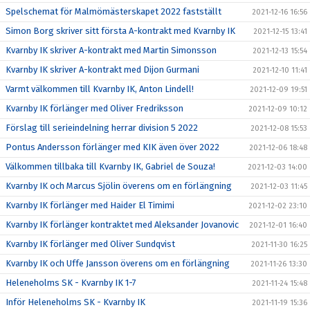
Spelschemat för Malmömästerskapet 2022 fastställt
2021-12-16 16:56
Simon Borg skriver sitt första A-kontrakt med Kvarnby IK
2021-12-15 13:41
Kvarnby IK skriver A-kontrakt med Martin Simonsson
2021-12-13 15:54
Kvarnby IK skriver A-kontrakt med Dijon Gurmani
2021-12-10 11:41
Varmt välkommen till Kvarnby IK, Anton Lindell!
2021-12-09 19:51
Kvarnby IK förlänger med Oliver Fredriksson
2021-12-09 10:12
Förslag till serieindelning herrar division 5 2022
2021-12-08 15:53
Pontus Andersson förlänger med KIK även över 2022
2021-12-06 18:48
Välkommen tillbaka till Kvarnby IK, Gabriel de Souza!
2021-12-03 14:00
Kvarnby IK och Marcus Sjölin överens om en förlängning
2021-12-03 11:45
Kvarnby IK förlänger med Haider El Timimi
2021-12-02 23:10
Kvarnby IK förlänger kontraktet med Aleksander Jovanovic
2021-12-01 16:40
Kvarnby IK förlänger med Oliver Sundqvist
2021-11-30 16:25
Kvarnby IK och Uffe Jansson överens om en förlängning
2021-11-26 13:30
Heleneholms SK - Kvarnby IK 1-7
2021-11-24 15:48
Inför Heleneholms SK - Kvarnby IK
2021-11-19 15:36