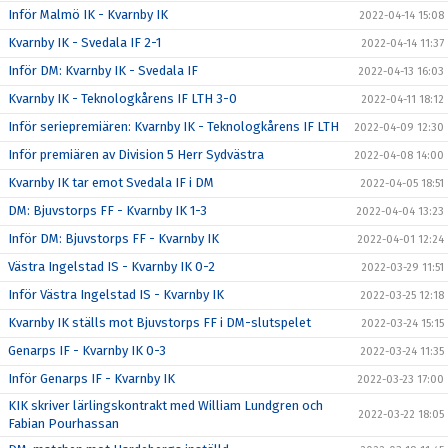
Inför Malmö IK - Kvarnby IK
2022-04-14 15:08
Kvarnby IK - Svedala IF 2-1
2022-04-14 11:37
Inför DM: Kvarnby IK - Svedala IF
2022-04-13 16:03
Kvarnby IK - Teknologkårens IF LTH 3-0
2022-04-11 18:12
Inför seriepremiären: Kvarnby IK - Teknologkårens IF LTH
2022-04-09 12:30
Inför premiären av Division 5 Herr Sydvästra
2022-04-08 14:00
Kvarnby IK tar emot Svedala IF i DM
2022-04-05 18:51
DM: Bjuvstorps FF - Kvarnby IK 1-3
2022-04-04 13:23
Inför DM: Bjuvstorps FF - Kvarnby IK
2022-04-01 12:24
Västra Ingelstad IS - Kvarnby IK 0-2
2022-03-29 11:51
Inför Västra Ingelstad IS - Kvarnby IK
2022-03-25 12:18
Kvarnby IK ställs mot Bjuvstorps FF i DM-slutspelet
2022-03-24 15:15
Genarps IF - Kvarnby IK 0-3
2022-03-24 11:35
Inför Genarps IF - Kvarnby IK
2022-03-23 17:00
KIK skriver lärlingskontrakt med William Lundgren och
2022-03-22 18:05
Fabian Pourhassan