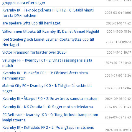
2025-03-10 15:43
gruppen nära efter seger
Kvarnby IK - Teknologkårens IF LTH 2 - 0: Stabil vinst i
2025-03-04 14:06
första DM-matchen
Tre spelare lyfts upp till herrlaget
2025-01-10 14:42
Välkommen tillbaka till Kvarnby IK, Daniel Ahmad Naguib!
2024-11-30 15:54
Joel Stenberg och Lionel Leyman Costa flyttas upp till
2024-11-13 09:20
Herrlaget
Victor Fransson fortsätter över 2025!
2024-11-10 10:17
Vellinge FF - Kvarnby IK 1 - 2: Vinst i säsongens sista
2024-10-07 14:40
match
Kvarnby IK - Bunkeflo FF 1 - 3: Förlust i årets sista
2024-09-30 12:24
hemmamatch
Malmö City FC - Kvarnby IK 0 - 1: Tidigt mål räckte till
2024-09-23 14:04
seger
Kvarnby IK - Åkarps IF 0 - 2: En av årets sämsta insatser
2024-09-16 10:42
Kvarnby IK - NK Croatia 1 - 0: Seger mot serieledarna
2024-09-09 11:43
FC Bellevue - Kvarnby IK 3 - 0: Tung förlust i kampen om
2024-09-02 12:43
kvalplatserna
Kvarnby IK - Kulladals FF 2 - 2: Poängtapp i matchens
2024-08-26 09:11