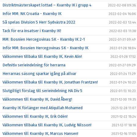
Distriktmästerskapet lottad – Kvarnby IK i grupp 4
2022-02-08 09:36
Inför MM: NK Croatia - Kvarnby IK
2022-02-04 16:06
Så spelas Division 5 Herr Sydvästra 2022
2022-02-03 12:44
Tack för era insatser i Kvarnby IK!
2022-02-03 11:38
MM: Bosnien Hercegovinas SK - Kvarnby IK 2-1
2022-01-31 09:49
Inför MM: Bosnien Hercegovinas SK - Kvarnby IK
2022-01-28 18:04
Välkommen tillbaka till Kvarnby IK, Kevin Alin!
2022-01-28 17:52
Definitiv serieindelning för herrarna
2022-01-27 09:29
Herrarnas säsong sparkar igång på allvar
2022-01-24 11:29
Välkommen tillbaka till Kvarnby IK, Jonathan Frantzen!
2022-01-24 10:23
Slutgiltigt förslag till serieindelning HA Div 5
2022-01-13 10:23
Välkommen till Kvarnby IK, David Åberg!
2021-12-30 19:35
Kvarnby IK förlänger med Atiqullah Mohamed
2021-12-28 11:07
Välkommen till Kvarnby IK, Erik Odén!
2021-12-22 15:24
Välkommen tillbaka till Kvarnby IK, Ludvig Nilsson!
2021-12-17 18:18
Välkommen till Kvarnby IK, Marcus Hansen!
2021-12-16 17:05