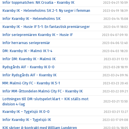
Inför toppmatchen: NK Croatia - Kvarnby IK
2023-04-21 10:59
Kvarnby IK - Heleneholms SK 2-1: Ny seger i femman
2023-04-19 18:39
Inför Kvarnby IK - Heleneholms SK
2023-04-14 15:08
Kvarnby IK - Husie IF 5-1: En fantastisk premiärseger
2023-04-11 18:02
Inför seriepremiären Kvarnby IK – Husie IF
2023-04-07 09:10
Inför herrarnas seriepremiär
2023-04-06 12:40
DM: Kvarnby IK - Malmö IK 1-4
2023-04-03 18:20
Inför DM: Kvarnby IK - Malmö IK
2023-03-31 13:13
Rydsgårds AIF - Kvarnby IK 0-0
2023-03-28 18:19
Inför Rydsgårds AIF - Kvarnby IK
2023-03-24 09:16
MM: Malmö City FC - Kvarnby IK 5-1
2023-03-23 20:45
Inför MM-åttondelen Malmö City FC - Kvarnby IK
2023-03-22 09:21
Lottningen till DM-slutspelet klart – KIK ställs mot
2023-03-21 13:50
division 4-lag
Kvarnby IK – Tygelsjö IK 0-0
2023-03-21 13:27
Inför Kvarnby IK - Tygelsjö IK
2023-03-17 09:08
KIK skriver A-kontrakt med William Lundgren
2023-03-14 18:05