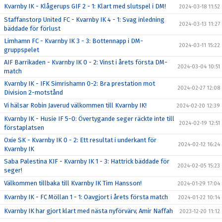
Kvarnby IK - Klågerups GIF 2 - 1: Klart med slutspel i DM!
2024-03-18 11:52
Staffanstorp United FC - Kvarnby IK 4 - 1: Svag inledning
2024-03-13 11:27
bäddade för förlust
Limhamn FC - Kvarnby IK 3 - 3: Bottennapp i DM-
2024-03-11 15:22
gruppspelet
AIF Barrikaden - Kvarnby IK 0 - 2: Vinst i årets första DM-
2024-03-04 10:51
match
Kvarnby IK - IFK Simrishamn 0-2: Bra prestation mot
2024-02-27 12:08
Division 2-motstånd
Vi hälsar Robin Javerud välkommen till Kvarnby IK!
2024-02-20 12:39
Kvarnby IK - Husie IF 5-0: Övertygande seger räckte inte till
2024-02-19 12:51
förstaplatsen
Oxie SK - Kvarnby IK 0 - 2: Ett resultat i underkant för
2024-02-12 16:24
Kvarnby IK
Saba Palestina KIF - Kvarnby IK 1 - 3: Hattrick bäddade för
2024-02-05 15:23
seger!
Välkommen tillbaka till Kvarnby IK Tim Hansson!
2024-01-29 17:04
Kvarnby IK - FC Möllan 1 - 1: Oavgjort i årets första match
2024-01-22 10:14
Kvarnby IK har gjort klart med nästa nyförvärv, Amir Naffah
2023-12-20 11:12