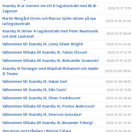
Kvarnby IK är överens om ett A-lagskontrakt med Ali Al-
2020-12-17 11:15
Zagnonn
Martin Nimgård Ström och Marcus Sjölin skriver på nya
2020-12-16 19:20
lärlingskontrakt
Kvarnby IK skriver A-lagskontrakt med Peter Naumovski
2020-12-15 18:49
och Emil Lindstedt
Välkommen till Kvarnby IK, Lenny Silwer Wright!
2020-12-14 14:40
Välkommen tillbaka till Kvarnby IK, Tobias Olsson!
2020-12-11 12:15
Välkommen tillbaka till Kvarnby IK, Aleksander Jovanovic!
2020-12-10 15:25
Kvarnby IK förlänger med Atiqullah Mohamed och Haider
2020-12-09 18:30
El Timimi
Välkommen till Kvarnby IK, Hakan Sen!
2020-12-08 18:05
Välkommen till Kvarnby IK, Edin Sazic!
2020-12-07 15:55
Välkommen till Kvarnby IK, Oliver Fredriksson!
2020-12-04 16:45
Välkommen tillbaka till Kvarnby IK, Pontus Andersson!
2020-12-03 18:30
Välkommen till Kvarnby IK, Emerson Gonzalez!
2020-12-02 12:35
Välkommen tillbaka till Kvarnby IK, Alexander Friberg!
2020-12-01 12:10
Herrarnas motståndare i division 5 klara
2020-11-26 09:45