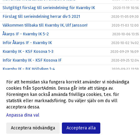
Slutgiltigt förslag till serieindelning för Kvarnby IK
2020-11-19 10:56
Förslag till serieindelning herrar div 5 2021
2020-11-05 09:30
Välkommen tillbaka till Kvarnby IK, Ulf Jansson!
2020-11-03 12:00
Åkarps IF - Kvarnby IK 5-2
2020-10-06 13:55
Inför Åkarps IF - Kvarnby IK
2020-10-02 14:02
Kvarnby IK - KSF Kosova 1-3
2020-09-29 16:09
Inför Kvarnby IK - KSF Kosova IF
2020-09-25 12:04
Kvarnby IK - BK Höllviken 1-4
2020-09-22 11:59
Inför Kvarnby IK - BK Höllviken
2020-09-18 09:29
För att hemsidan ska fungera korrekt använder vi nödvändiga
Limhamns FF - Kvarnby IK 5-0
2020-09-14 09:21
cookies från SportAdmin. Dessa går inte att stänga av.
Föreningen kan också använda frivilliga cookies, t.ex. för
Inför Limhamns FF - Kvarnby IK
2020-09-11 10:55
statistik eller marknadsföring. Du väljer själv om du vill
Kvarnby IK - FC Trelleborg 2-9
2020-09-07 09:30
acceptera dessa.
Inför Kvarnby IK - FC Trelleborg
2020-09-04 16:02
Anpassa dina val
Vellinge FF - Kvarnby IK 2-0
2020-09-01 09:28
Acceptera nödvändiga
Acceptera alla
Inför Vellinge FF - Kvarnby IK
2020-08-28 15:31
Kvarnby IK - Ariana FC 0-4
2020-08-24 09:37