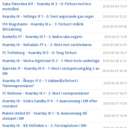
Saba Palestina KIF - Kvarnby IK 3 - 0: Förlust mot bra
2025-06-03 11:37
motstånd
Kvarnby IK - Vellinge IF 1 - 0: Sent avgörande gav seger
2025-05-26 13:32
IFK Klagshamn - Kvarnby IK 4 - 3: Förlust i målrik
2025-05-19 09:56
tillställning
Bunkeflo FF - Kvarnby IK 1 - 2: Andra raka segern
2025-05-12 12:51
Kvarnby IK - Kulladals FF 4 - 2: Vinst mot serieledarna
2025-05-08 14:39
FC Trelleborg - Kvarnby IK 5 - 0: Tung förlust
2025-05-06 15:21
Kvarnby IK - Västra Ingelstad IS 2 - 1: Vinst trots underläge
2025-04-28 12:22
Bjärreds IF - Kvarnby IK 0 - 1: Vinst i slutspelsomgång 2 av
2025-04-23 10:26
DM
Kvarnby IK - Åkarps IF 0 - 1: Uddamålsförlust i
2025-04-15 10:17
"hemmapremiären"
FC Bellevue - Kvarnby IK 1 - 2: Vinst i seriepremiären!
2025-04-07 16:31
Kvarnby IK - Södra Sandby IF 6 - 1: Avancemang i DM efter
2025-03-27 11:36
storvinst
Malmö United KF - Kvarnby IK 1 - 8: Avancemang till
2025-03-17 14:15
slutspel i DM
Kvarnby IK - BK Höllviken 4 - 2: Förstaplatsen i DM-