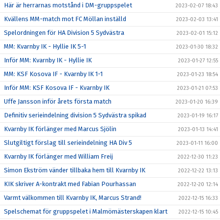
Här är herrarnas motstånd i DM-gruppspelet
2023-02-07 18:43
Kvällens MM-match mot FC Möllan inställd
2023-02-03 13:41
Spelordningen för HA Division 5 Sydvästra
2023-02-01 15:12
MM: Kvarnby IK - Hyllie IK 5-1
2023-01-30 18:32
Inför MM: Kvarnby IK - Hyllie IK
2023-01-27 12:55
MM: KSF Kosova IF - Kvarnby IK 1-1
2023-01-23 18:54
Inför MM: KSF Kosova IF - Kvarnby IK
2023-01-21 07:53
Uffe Jansson inför årets första match
2023-01-20 16:39
Definitiv serieindelning division 5 Sydvästra spikad
2023-01-19 16:17
Kvarnby IK förlänger med Marcus Sjölin
2023-01-13 14:41
Slutgiltigt förslag till serieindelning HA Div 5
2023-01-11 16:00
Kvarnby IK förlänger med William Freij
2022-12-30 11:23
Simon Ekström vänder tillbaka hem till Kvarnby IK
2022-12-22 13:13
KIK skriver A-kontrakt med Fabian Pourhassan
2022-12-20 12:14
Varmt välkommen till Kvarnby IK, Marcus Strand!
2022-12-15 16:33
Spelschemat för gruppspelet i Malmömästerskapen klart
2022-12-15 10:45