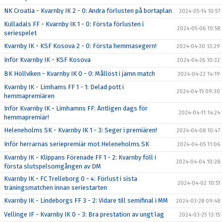
NK Croatia - Kvarnby IK 2 - 0: Andra förlusten på bortaplan
2024-05-14 10:57
Kulladals FF - Kvarnby IK 1 - 0: Första förlusten i
2024-05-06 10:58
seriespelet
Kvarnby IK - KSF Kosova 2 - 0: Första hemmasegern!
2024-04-30 13:29
Inför Kvarnby IK - KSF Kosova
2024-04-26 10:32
BK Höllviken - Kvarnby IK 0 - 0: Mållöst i jämn match
2024-04-22 14:19
Kvarnby IK - Limhams FF 1 - 1: Delad pott i
2024-04-15 09:30
hemmapremiären
Inför Kvarnby IK - Limhamns FF: Äntligen dags för
2024-04-11 14:24
hemmapremiär!
Heleneholms SK - Kvarnby IK 1 - 3: Seger i premiären!
2024-04-08 10:47
Inför herrarnas seriepremiär mot Heleneholms SK
2024-04-05 11:06
Kvarnby IK - Klippans Förenade FF 1 - 2: Kvarnby föll i
2024-04-04 10:28
första slutspelsomgången av DM
Kvarnby IK - FC Trelleborg 0 - 4: Förlust i sista
2024-04-02 10:51
träningsmatchen innan seriestarten
Kvarnby IK - Lindeborgs FF 3 - 2: Vidare till semifinal i MM
2024-03-28 09:48
Vellinge IF - Kvarnby IK 0 - 3: Bra prestation av ungt lag
2024-03-25 13:15