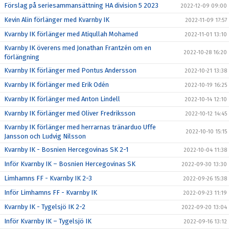
Förslag på seriesammansättning HA division 5 2023
2022-12-09 09:00
Kevin Alin förlänger med Kvarnby IK
2022-11-09 17:57
Kvarnby IK förlänger med Atiqullah Mohamed
2022-11-01 13:10
Kvarnby IK överens med Jonathan Frantzén om en
2022-10-28 16:20
förlängning
Kvarnby IK förlänger med Pontus Andersson
2022-10-21 13:38
Kvarnby IK förlänger med Erik Odén
2022-10-19 16:25
Kvarnby IK förlänger med Anton Lindell
2022-10-14 12:10
Kvarnby IK förlänger med Oliver Fredriksson
2022-10-12 14:45
Kvarnby IK förlänger med herrarnas tränarduo Uffe
2022-10-10 15:15
Jansson och Ludvig Nilsson
Kvarnby IK - Bosnien Hercegovinas SK 2-1
2022-10-04 11:38
Inför Kvarnby IK – Bosnien Hercegovinas SK
2022-09-30 13:30
Limhamns FF - Kvarnby IK 2-3
2022-09-26 15:38
Inför Limhamns FF - Kvarnby IK
2022-09-23 11:19
Kvarnby IK - Tygelsjö IK 2-2
2022-09-20 13:04
Inför Kvarnby IK – Tygelsjö IK
2022-09-16 13:12