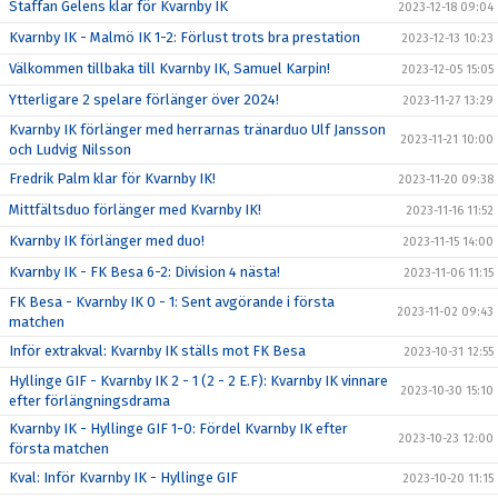
Staffan Gelens klar för Kvarnby IK
2023-12-18 09:04
Kvarnby IK - Malmö IK 1-2: Förlust trots bra prestation
2023-12-13 10:23
Välkommen tillbaka till Kvarnby IK, Samuel Karpin!
2023-12-05 15:05
Ytterligare 2 spelare förlänger över 2024!
2023-11-27 13:29
Kvarnby IK förlänger med herrarnas tränarduo Ulf Jansson
2023-11-21 10:00
och Ludvig Nilsson
Fredrik Palm klar för Kvarnby IK!
2023-11-20 09:38
Mittfältsduo förlänger med Kvarnby IK!
2023-11-16 11:52
Kvarnby IK förlänger med duo!
2023-11-15 14:00
Kvarnby IK - FK Besa 6-2: Division 4 nästa!
2023-11-06 11:15
FK Besa - Kvarnby IK 0 - 1: Sent avgörande i första
2023-11-02 09:43
matchen
Inför extrakval: Kvarnby IK ställs mot FK Besa
2023-10-31 12:55
Hyllinge GIF - Kvarnby IK 2 - 1 (2 - 2 E.F): Kvarnby IK vinnare
2023-10-30 15:10
efter förlängningsdrama
Kvarnby IK - Hyllinge GIF 1-0: Fördel Kvarnby IK efter
2023-10-23 12:00
första matchen
Kval: Inför Kvarnby IK - Hyllinge GIF
2023-10-20 11:15