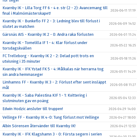
för seger
Kvarnby IK - Lilla Torg FF 6 - 4 e. str (2 - 2): Avancemang till
2026-06-11 17:19
final i Malmömästerskapet!
Kvarnby IK - Bunkeflo FF 2 - 3: Ledning blev till förlust i
2026-06-09 14:52
slutet av matchen
Gärsnäs AIS - Kvarnby IK 2 - 0: Andra raka förlusten
2026-06-01 11:24
Kvarnby IK - Tomelilla IF 1 - 4: Klar förlust under
2026-05-22 16:25
torsdagskvällen
FC Trelleborg - Kvarnby IK 2 - 2: Delad pott trots en
2026-05-18 11:26
utvisning i 35 minuter
Kvarnby IK - IFK Ystad FK 5 - 4: Målkalas när herrarna tog
2026-05-11 14:29
sin andra hemmaseger
Limhamns FF - Kvarnby IK 3 - 2: Förlust efter sent insläppt
2026-05-08 11:27
mål
Kvarnby IK - Saba Palestina KIF 1 - 1: Kvittering i
2026-05-04 12:33
slutminuten gav en poäng
Edwin Hodzic ansluter till truppen!
2026-04-29 14:00
Vellinge FF - Kvarnby IK 4-0: Tung förlust mot Vellinge
2026-04-27 18:00
Albin Sörensen återvänder till Kvarnby IK!
2026-04-21 12:53
Kvarnby IK - IFK Klagshamn 3 - 0: Första segern i serien
2026-04-20 12:10