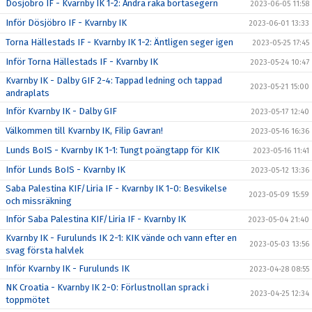
Dösjöbro IF - Kvarnby IK 1-2: Andra raka bortasegern
2023-06-05 11:58
Inför Dösjöbro IF - Kvarnby IK
2023-06-01 13:33
Torna Hällestads IF - Kvarnby IK 1-2: Äntligen seger igen
2023-05-25 17:45
Inför Torna Hällestads IF - Kvarnby IK
2023-05-24 10:47
Kvarnby IK - Dalby GIF 2-4: Tappad ledning och tappad
2023-05-21 15:00
andraplats
Inför Kvarnby IK - Dalby GIF
2023-05-17 12:40
Välkommen till Kvarnby IK, Filip Gavran!
2023-05-16 16:36
Lunds BoIS - Kvarnby IK 1-1: Tungt poängtapp för KIK
2023-05-16 11:41
Inför Lunds BoIS - Kvarnby IK
2023-05-12 13:36
Saba Palestina KIF/Liria IF - Kvarnby IK 1-0: Besvikelse
2023-05-09 15:59
och missräkning
Inför Saba Palestina KIF/Liria IF - Kvarnby IK
2023-05-04 21:40
Kvarnby IK - Furulunds IK 2-1: KIK vände och vann efter en
2023-05-03 13:56
svag första halvlek
Inför Kvarnby IK - Furulunds IK
2023-04-28 08:55
NK Croatia - Kvarnby IK 2-0: Förlustnollan sprack i
2023-04-25 12:34
toppmötet