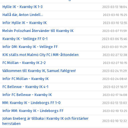
Hyllie IK - Kvarnby IK 1-3
2023-03-13 18:04
Hallå där, Anton Lindell…
2023-03-10 15:25
Inför Hyllie IK – Kvarnby IK
2023-03-10 12:55
Melvin Polozhani återvänder till Kvarnby IK
2023-03-07 11:59
Kvarnby IK - Vellinge FF 0-1
2023-03-06 15:46
Inför DM: Kvarnby IK - Vellinge FF
2023-03-03 11:29
KIK ställs mot Malmö City FC i MM-åttondelen
2023-02-27 12:38
FC Möllan - Kvarnby IK 2-2
2023-02-27 10:15
Välkommen till Kvarnby IK, Samuel Fahlgren!
2023-02-24 11:29
Inför FC Möllan - Kvarnby IK
2023-02-24 08:41
FC Bellevue - Kvarnby IK 4-1
2023-02-21 16:17
Inför FC Bellevue - Kvarnby IK
2023-02-17 14:08
MM: Kvarnby IK - Lindeborgs FF 1-0
2023-02-13 13:03
Inför MM: Kvarnby IK - Lindeborgs FF
2023-02-10 13:25
Johan Eneberg är tillbaka i Kvarnby IK och förstärker
2023-02-10 12:32
herrstaben