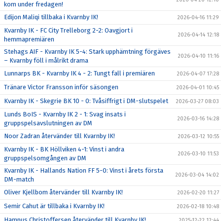
kom under fredagen!
Edijon Maliqi tillbaka i Kvarnby IK!
2026-04-16 11:29
Kvarnby IK - FC City Trelleborg 2-2: Oavgjort i
2026-04-14 12:18
hemmapremiären
Stehags AIF - Kvarnby IK 5-4: Stark upphämtning förgäves
2026-04-10 11:16
– Kvarnby föll i målrikt drama
Lunnarps BK - Kvarnby IK 4 - 2: Tungt fall i premiären
2026-04-07 17:28
Tränare Victor Fransson inför säsongen
2026-04-01 10:45
Kvarnby IK - Skegrie BK 10 - 0: Tvåsiffrigt i DM-slutspelet
2026-03-27 08:03
Lunds BoIS - Kvarnby IK 2 - 1: Svag insats i
2026-03-16 14:28
gruppspelsavslutningen av DM
Noor Zadran återvänder till Kvarnby IK!
2026-03-12 10:55
Kvarnby IK - BK Höllviken 4-1: Vinst i andra
2026-03-10 11:53
gruppspelsomgången av DM
Kvarnby IK - Hallands Nation FF 5-0: Vinst i årets första
2026-03-04 14:02
DM-match
Oliver Kjellbom återvänder till Kvarnby IK!
2026-02-20 11:27
Semir Cahut är tillbaka i Kvarnby IK!
2026-02-18 10:48
Hampus Christoffersen återvänder till Kvarnby IK!
2025-12-22 12:44