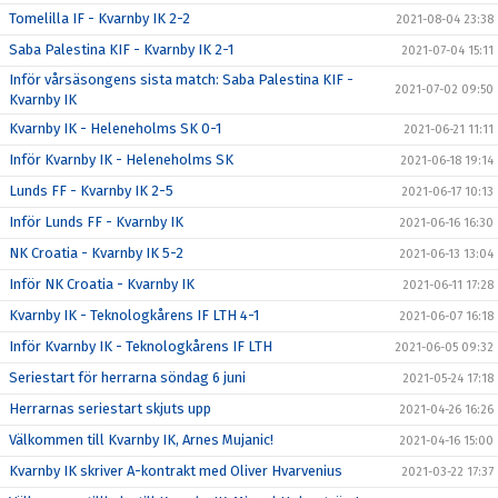
Tomelilla IF - Kvarnby IK 2-2
2021-08-04 23:38
Saba Palestina KIF - Kvarnby IK 2-1
2021-07-04 15:11
Inför vårsäsongens sista match: Saba Palestina KIF -
2021-07-02 09:50
Kvarnby IK
Kvarnby IK - Heleneholms SK 0-1
2021-06-21 11:11
Inför Kvarnby IK - Heleneholms SK
2021-06-18 19:14
Lunds FF - Kvarnby IK 2-5
2021-06-17 10:13
Inför Lunds FF - Kvarnby IK
2021-06-16 16:30
NK Croatia - Kvarnby IK 5-2
2021-06-13 13:04
Inför NK Croatia - Kvarnby IK
2021-06-11 17:28
Kvarnby IK - Teknologkårens IF LTH 4-1
2021-06-07 16:18
Inför Kvarnby IK - Teknologkårens IF LTH
2021-06-05 09:32
Seriestart för herrarna söndag 6 juni
2021-05-24 17:18
Herrarnas seriestart skjuts upp
2021-04-26 16:26
Välkommen till Kvarnby IK, Arnes Mujanic!
2021-04-16 15:00
Kvarnby IK skriver A-kontrakt med Oliver Hvarvenius
2021-03-22 17:37