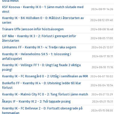
sista minut
KSF Kosova - Kvarnby IK 0 - 1: Jämn match slutade med
2024-08-19 14:26
vinst
Kvarnby IK - BK Höllviken 0 - 0: Mållöst i återstarten av
2024-08-12 09:40
serien
Tränare Uffe Jansson inför höstsäsongen
2024-08-08 16:48
GIF Nike - Kvarnby IK 3 - 2: Förlust i genrepet inför
2024-08-05 17:00
återstarten
Limhamns FF - Kvarnby IK 1 - 4: Tredje raka segern
2024-06-25 12:07
Kvarnby IK - Heleneholms SK 5 - 1: Islossning i
2024-06-17 10:11
anfallsspelet
Kvarnby IK - Vellinge FF 1 - 0: Ungt lag fixade 3 viktiga
2024-06-10 11:16
poäng!
Kvarnby IK - FC Rosengård 0 - 2: Uttåg i semifinalen av MM
2024-06-07 10:02
Bunkeflo FF - Kvarnby IK 4 - 0: Utvisning ledde till klar
2024-06-04 10:54
förlust
Kvarnby IK - Malmö City FC 0 - 2: Tung förlust i jämn match
2024-05-27 13:29
Åkarps IF - Kvarnby IK 2 - 2: Två tappade poäng
2024-05-21 15:31
Kvarnby IK - FC Bellevue 2 - 0: Fortsatt obesegrade på
2024-05-15 08:30
hemmaplan