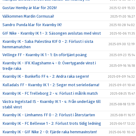
Gustav Hemby är klar för 2026!
2025-12-09 15:33
Välkommen Mardin Cormusai!
2025-11-20 16:27
Sandro Punda klar för Kvarnby IK!
2025-10-28 14:02
GIF Nike - Kvarnby IK 1 - 3: Säsongen avslutas med vinst
2025-10-06 11:35
Kvarnby IK - Saba Palestina KIF 0 - 2: Förlust i sista
2025-09-30 12:19
hemmamatchen
Vellinge FF - Kvarnby IK 1 - 1: En oförtjänt poäng
2025-09-23 15:14
Kvarnby IK - IFK Klagshamn 4 - 0: Övertygande vinst i
2025-09-16 16:18
tredje raka
Kvarnby IK - Bunkeflo FF 4 - 2: Andra raka segern!
2025-09-09 14:32
Kulladals FF - Kvarnby IK 1 - 2: Seger mot serieledarna!
2025-09-01 10:41
Kvarnby IK - FC Trelleborg 2 - 4: Förlust i målrik match
2025-08-25 15:47
Västra Ingelstad IS - Kvarnby IK 1 - 4: Från underläge till
2025-08-18 13:19
stabil vinst
Kvarnby IK - Limhamns FF 0 - 2: Förlust i återstarten
2025-08-11 16:17
Kvarnby IK - FC Bellevue 1 - 2: Förlust trots tidig ledning
2025-06-17 12:22
Kvarnby IK - GIF Nike 2 - 0: Fjärde raka hemmavinsten!
2025-06-10 10:43