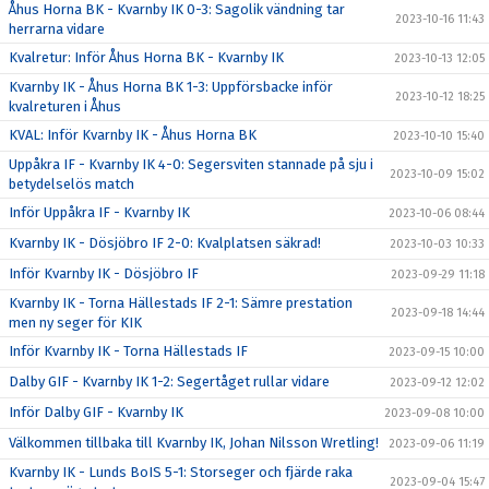
Åhus Horna BK - Kvarnby IK 0-3: Sagolik vändning tar
2023-10-16 11:43
herrarna vidare
Kvalretur: Inför Åhus Horna BK - Kvarnby IK
2023-10-13 12:05
Kvarnby IK - Åhus Horna BK 1-3: Uppförsbacke inför
2023-10-12 18:25
kvalreturen i Åhus
KVAL: Inför Kvarnby IK - Åhus Horna BK
2023-10-10 15:40
Uppåkra IF - Kvarnby IK 4-0: Segersviten stannade på sju i
2023-10-09 15:02
betydelselös match
Inför Uppåkra IF - Kvarnby IK
2023-10-06 08:44
Kvarnby IK - Dösjöbro IF 2-0: Kvalplatsen säkrad!
2023-10-03 10:33
Inför Kvarnby IK - Dösjöbro IF
2023-09-29 11:18
Kvarnby IK - Torna Hällestads IF 2-1: Sämre prestation
2023-09-18 14:44
men ny seger för KIK
Inför Kvarnby IK - Torna Hällestads IF
2023-09-15 10:00
Dalby GIF - Kvarnby IK 1-2: Segertåget rullar vidare
2023-09-12 12:02
Inför Dalby GIF - Kvarnby IK
2023-09-08 10:00
Välkommen tillbaka till Kvarnby IK, Johan Nilsson Wretling!
2023-09-06 11:19
Kvarnby IK - Lunds BoIS 5-1: Storseger och fjärde raka
2023-09-04 15:47