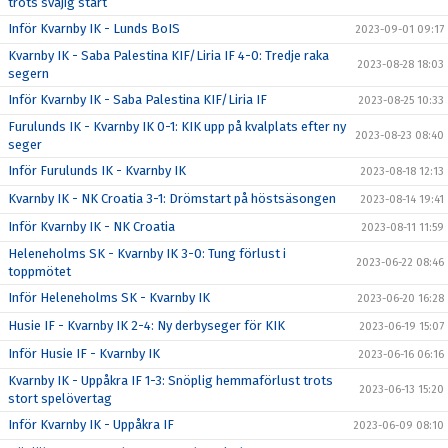
trots svajig start
Inför Kvarnby IK - Lunds BoIS
2023-09-01 09:17
Kvarnby IK - Saba Palestina KIF/Liria IF 4-0: Tredje raka
2023-08-28 18:03
segern
Inför Kvarnby IK - Saba Palestina KIF/Liria IF
2023-08-25 10:33
Furulunds IK - Kvarnby IK 0-1: KIK upp på kvalplats efter ny
2023-08-23 08:40
seger
Inför Furulunds IK - Kvarnby IK
2023-08-18 12:13
Kvarnby IK - NK Croatia 3-1: Drömstart på höstsäsongen
2023-08-14 19:41
Inför Kvarnby IK - NK Croatia
2023-08-11 11:59
Heleneholms SK - Kvarnby IK 3-0: Tung förlust i
2023-06-22 08:46
toppmötet
Inför Heleneholms SK - Kvarnby IK
2023-06-20 16:28
Husie IF - Kvarnby IK 2-4: Ny derbyseger för KIK
2023-06-19 15:07
Inför Husie IF - Kvarnby IK
2023-06-16 06:16
Kvarnby IK - Uppåkra IF 1-3: Snöplig hemmaförlust trots
2023-06-13 15:20
stort spelövertag
Inför Kvarnby IK - Uppåkra IF
2023-06-09 08:10