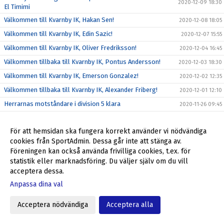
2020-12-09 18:30
El Timimi
Välkommen till Kvarnby IK, Hakan Sen!
2020-12-08 18:05
Välkommen till Kvarnby IK, Edin Sazic!
2020-12-07 15:55
Välkommen till Kvarnby IK, Oliver Fredriksson!
2020-12-04 16:45
Välkommen tillbaka till Kvarnby IK, Pontus Andersson!
2020-12-03 18:30
Välkommen till Kvarnby IK, Emerson Gonzalez!
2020-12-02 12:35
Välkommen tillbaka till Kvarnby IK, Alexander Friberg!
2020-12-01 12:10
Herrarnas motståndare i division 5 klara
2020-11-26 09:45
Slutgiltigt förslag till serieindelning för Kvarnby IK
2020-11-19 10:56
För att hemsidan ska fungera korrekt använder vi nödvändiga
Förslag till serieindelning herrar div 5 2021
2020-11-05 09:30
cookies från SportAdmin. Dessa går inte att stänga av.
Välkommen tillbaka till Kvarnby IK, Ulf Jansson!
2020-11-03 12:00
Föreningen kan också använda frivilliga cookies, t.ex. för
Åkarps IF - Kvarnby IK 5-2
statistik eller marknadsföring. Du väljer själv om du vill
2020-10-06 13:55
acceptera dessa.
Inför Åkarps IF - Kvarnby IK
2020-10-02 14:02
Anpassa dina val
Kvarnby IK - KSF Kosova 1-3
2020-09-29 16:09
Inför Kvarnby IK - KSF Kosova IF
2020-09-25 12:04
Acceptera nödvändiga
Acceptera alla
Kvarnby IK - BK Höllviken 1-4
2020-09-22 11:59