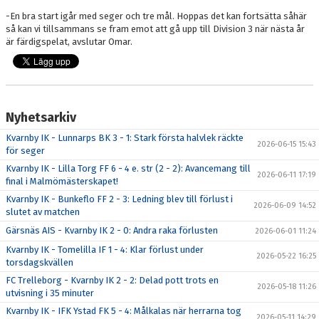
-En bra start igår med seger och tre mål. Hoppas det kan fortsätta såhär
så kan vi tillsammans se fram emot att gå upp till Division 3 när nästa år
är färdigspelat, avslutar Omar.
Nyhetsarkiv
Kvarnby IK - Lunnarps BK 3 - 1: Stark första halvlek räckte
2026-06-15 15:43
för seger
Kvarnby IK - Lilla Torg FF 6 - 4 e. str (2 - 2): Avancemang till
2026-06-11 17:19
final i Malmömästerskapet!
Kvarnby IK - Bunkeflo FF 2 - 3: Ledning blev till förlust i
2026-06-09 14:52
slutet av matchen
Gärsnäs AIS - Kvarnby IK 2 - 0: Andra raka förlusten
2026-06-01 11:24
Kvarnby IK - Tomelilla IF 1 - 4: Klar förlust under
2026-05-22 16:25
torsdagskvällen
FC Trelleborg - Kvarnby IK 2 - 2: Delad pott trots en
2026-05-18 11:26
utvisning i 35 minuter
Kvarnby IK - IFK Ystad FK 5 - 4: Målkalas när herrarna tog
2026-05-11 14:29