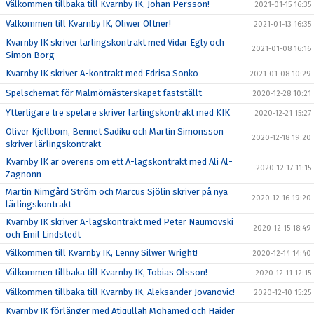
Välkommen tillbaka till Kvarnby IK, Johan Persson!
2021-01-15 16:35
Välkommen till Kvarnby IK, Oliwer Oltner!
2021-01-13 16:35
Kvarnby IK skriver lärlingskontrakt med Vidar Egly och
2021-01-08 16:16
Simon Borg
Kvarnby IK skriver A-kontrakt med Edrisa Sonko
2021-01-08 10:29
Spelschemat för Malmömästerskapet fastställt
2020-12-28 10:21
Ytterligare tre spelare skriver lärlingskontrakt med KIK
2020-12-21 15:27
Oliver Kjellbom, Bennet Sadiku och Martin Simonsson
2020-12-18 19:20
skriver lärlingskontrakt
Kvarnby IK är överens om ett A-lagskontrakt med Ali Al-
2020-12-17 11:15
Zagnonn
Martin Nimgård Ström och Marcus Sjölin skriver på nya
2020-12-16 19:20
lärlingskontrakt
Kvarnby IK skriver A-lagskontrakt med Peter Naumovski
2020-12-15 18:49
och Emil Lindstedt
Välkommen till Kvarnby IK, Lenny Silwer Wright!
2020-12-14 14:40
Välkommen tillbaka till Kvarnby IK, Tobias Olsson!
2020-12-11 12:15
Välkommen tillbaka till Kvarnby IK, Aleksander Jovanovic!
2020-12-10 15:25
Kvarnby IK förlänger med Atiqullah Mohamed och Haider