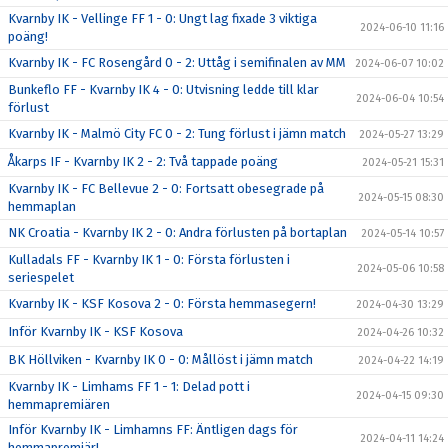
Kvarnby IK - Vellinge FF 1 - 0: Ungt lag fixade 3 viktiga
2024-06-10 11:16
poäng!
Kvarnby IK - FC Rosengård 0 - 2: Uttåg i semifinalen av MM
2024-06-07 10:02
Bunkeflo FF - Kvarnby IK 4 - 0: Utvisning ledde till klar
2024-06-04 10:54
förlust
Kvarnby IK - Malmö City FC 0 - 2: Tung förlust i jämn match
2024-05-27 13:29
Åkarps IF - Kvarnby IK 2 - 2: Två tappade poäng
2024-05-21 15:31
Kvarnby IK - FC Bellevue 2 - 0: Fortsatt obesegrade på
2024-05-15 08:30
hemmaplan
NK Croatia - Kvarnby IK 2 - 0: Andra förlusten på bortaplan
2024-05-14 10:57
Kulladals FF - Kvarnby IK 1 - 0: Första förlusten i
2024-05-06 10:58
seriespelet
Kvarnby IK - KSF Kosova 2 - 0: Första hemmasegern!
2024-04-30 13:29
Inför Kvarnby IK - KSF Kosova
2024-04-26 10:32
BK Höllviken - Kvarnby IK 0 - 0: Mållöst i jämn match
2024-04-22 14:19
Kvarnby IK - Limhams FF 1 - 1: Delad pott i
2024-04-15 09:30
hemmapremiären
Inför Kvarnby IK - Limhamns FF: Äntligen dags för
2024-04-11 14:24
hemmapremiär!