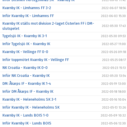
2022-06-10 11:42
Kvarnby IK - Limhamns FF 3-2
2022-06-07 18:56
Inför Kvarnby IK - Limhamns FF
2022-06-03 15:30
Kvarnby IK ställs mot division 2-laget Österlen FF i DM-
2022-05-30 17:43
slutspelet
Tygelsjö IK - Kvarnby IK 3-1
2022-05-30 09:53
Inför Tygelsjö IK - Kvarnby IK
2022-05-27 11:00
Kvarnby IK - Vellinge FF 0-0
2022-05-26 09:18
Inför toppmötet Kvarnby IK - Vellinge FF
2022-05-25 08:17
NK Croatia - Kvarnby IK 0-0
2022-05-23 15:13
Inför NK Croatia - Kvarnby IK
2022-05-20 13:54
DM: Åkarps IF - Kvarnby IK 1-4
2022-05-19 13:00
Inför DM Åkarps IF - Kvarnby IK
2022-05-18 18:00
Kvarnby IK - Heleneholms SK 3-1
2022-05-16 10:04
Inför Kvarnby IK - Heleneholms SK
2022-05-13 13:26
Kvarnby IK - Lunds BOIS 1-0
2022-05-09 10:32
Inför Kvarnby IK - Lunds BOIS
2022-05-06 12:30