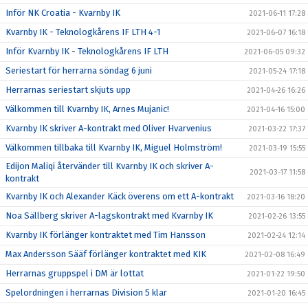
Inför NK Croatia - Kvarnby IK
2021-06-11 17:28
Kvarnby IK - Teknologkårens IF LTH 4-1
2021-06-07 16:18
Inför Kvarnby IK - Teknologkårens IF LTH
2021-06-05 09:32
Seriestart för herrarna söndag 6 juni
2021-05-24 17:18
Herrarnas seriestart skjuts upp
2021-04-26 16:26
Välkommen till Kvarnby IK, Arnes Mujanic!
2021-04-16 15:00
Kvarnby IK skriver A-kontrakt med Oliver Hvarvenius
2021-03-22 17:37
Välkommen tillbaka till Kvarnby IK, Miguel Holmström!
2021-03-19 15:55
Edijon Maliqi återvänder till Kvarnby IK och skriver A-
2021-03-17 11:58
kontrakt
Kvarnby IK och Alexander Käck överens om ett A-kontrakt
2021-03-16 18:20
Noa Sällberg skriver A-lagskontrakt med Kvarnby IK
2021-02-26 13:55
Kvarnby IK förlänger kontraktet med Tim Hansson
2021-02-24 12:14
Max Andersson Sääf förlänger kontraktet med KIK
2021-02-08 16:49
Herrarnas gruppspel i DM är lottat
2021-01-22 19:50
Spelordningen i herrarnas Division 5 klar
2021-01-20 16:45