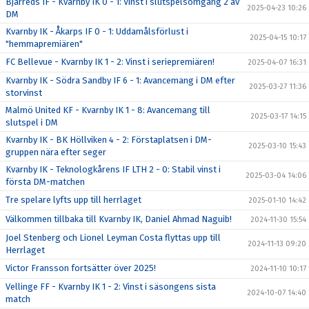
Bjärreds IF - Kvarnby IK 0 - 1: Vinst i slutspelsomgång 2 av
2025-04-23 10:26
DM
Kvarnby IK - Åkarps IF 0 - 1: Uddamålsförlust i
2025-04-15 10:17
"hemmapremiären"
FC Bellevue - Kvarnby IK 1 - 2: Vinst i seriepremiären!
2025-04-07 16:31
Kvarnby IK - Södra Sandby IF 6 - 1: Avancemang i DM efter
2025-03-27 11:36
storvinst
Malmö United KF - Kvarnby IK 1 - 8: Avancemang till
2025-03-17 14:15
slutspel i DM
Kvarnby IK - BK Höllviken 4 - 2: Förstaplatsen i DM-
2025-03-10 15:43
gruppen nära efter seger
Kvarnby IK - Teknologkårens IF LTH 2 - 0: Stabil vinst i
2025-03-04 14:06
första DM-matchen
Tre spelare lyfts upp till herrlaget
2025-01-10 14:42
Välkommen tillbaka till Kvarnby IK, Daniel Ahmad Naguib!
2024-11-30 15:54
Joel Stenberg och Lionel Leyman Costa flyttas upp till
2024-11-13 09:20
Herrlaget
Victor Fransson fortsätter över 2025!
2024-11-10 10:17
Vellinge FF - Kvarnby IK 1 - 2: Vinst i säsongens sista
2024-10-07 14:40
match