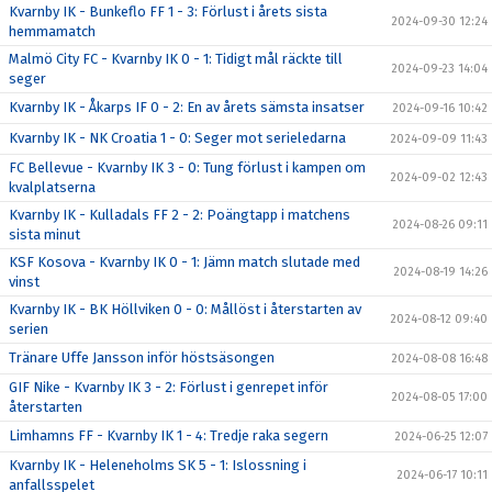
Kvarnby IK - Bunkeflo FF 1 - 3: Förlust i årets sista
2024-09-30 12:24
hemmamatch
Malmö City FC - Kvarnby IK 0 - 1: Tidigt mål räckte till
2024-09-23 14:04
seger
Kvarnby IK - Åkarps IF 0 - 2: En av årets sämsta insatser
2024-09-16 10:42
Kvarnby IK - NK Croatia 1 - 0: Seger mot serieledarna
2024-09-09 11:43
FC Bellevue - Kvarnby IK 3 - 0: Tung förlust i kampen om
2024-09-02 12:43
kvalplatserna
Kvarnby IK - Kulladals FF 2 - 2: Poängtapp i matchens
2024-08-26 09:11
sista minut
KSF Kosova - Kvarnby IK 0 - 1: Jämn match slutade med
2024-08-19 14:26
vinst
Kvarnby IK - BK Höllviken 0 - 0: Mållöst i återstarten av
2024-08-12 09:40
serien
Tränare Uffe Jansson inför höstsäsongen
2024-08-08 16:48
GIF Nike - Kvarnby IK 3 - 2: Förlust i genrepet inför
2024-08-05 17:00
återstarten
Limhamns FF - Kvarnby IK 1 - 4: Tredje raka segern
2024-06-25 12:07
Kvarnby IK - Heleneholms SK 5 - 1: Islossning i
2024-06-17 10:11
anfallsspelet