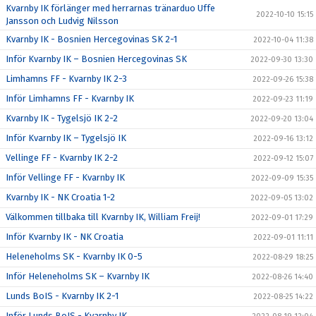
Kvarnby IK förlänger med herrarnas tränarduo Uffe
2022-10-10 15:15
Jansson och Ludvig Nilsson
Kvarnby IK - Bosnien Hercegovinas SK 2-1
2022-10-04 11:38
Inför Kvarnby IK – Bosnien Hercegovinas SK
2022-09-30 13:30
Limhamns FF - Kvarnby IK 2-3
2022-09-26 15:38
Inför Limhamns FF - Kvarnby IK
2022-09-23 11:19
Kvarnby IK - Tygelsjö IK 2-2
2022-09-20 13:04
Inför Kvarnby IK – Tygelsjö IK
2022-09-16 13:12
Vellinge FF - Kvarnby IK 2-2
2022-09-12 15:07
Inför Vellinge FF - Kvarnby IK
2022-09-09 15:35
Kvarnby IK - NK Croatia 1-2
2022-09-05 13:02
Välkommen tillbaka till Kvarnby IK, William Freij!
2022-09-01 17:29
Inför Kvarnby IK - NK Croatia
2022-09-01 11:11
Heleneholms SK - Kvarnby IK 0-5
2022-08-29 18:25
Inför Heleneholms SK – Kvarnby IK
2022-08-26 14:40
Lunds BoIS - Kvarnby IK 2-1
2022-08-25 14:22
Inför Lunds BoIS - Kvarnby IK