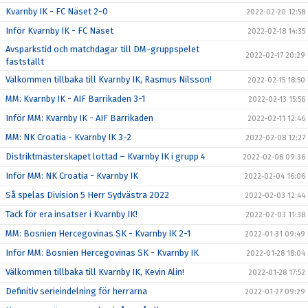
Kvarnby IK - FC Näset 2-0
2022-02-20 12:58
Inför Kvarnby IK - FC Näset
2022-02-18 14:35
Avsparkstid och matchdagar till DM-gruppspelet
2022-02-17 20:29
fastställt
Välkommen tillbaka till Kvarnby IK, Rasmus Nilsson!
2022-02-15 18:50
MM: Kvarnby IK - AIF Barrikaden 3-1
2022-02-13 15:56
Inför MM: Kvarnby IK - AIF Barrikaden
2022-02-11 12:46
MM: NK Croatia - Kvarnby IK 3-2
2022-02-08 12:27
Distriktmästerskapet lottad – Kvarnby IK i grupp 4
2022-02-08 09:36
Inför MM: NK Croatia - Kvarnby IK
2022-02-04 16:06
Så spelas Division 5 Herr Sydvästra 2022
2022-02-03 12:44
Tack för era insatser i Kvarnby IK!
2022-02-03 11:38
MM: Bosnien Hercegovinas SK - Kvarnby IK 2-1
2022-01-31 09:49
Inför MM: Bosnien Hercegovinas SK - Kvarnby IK
2022-01-28 18:04
Välkommen tillbaka till Kvarnby IK, Kevin Alin!
2022-01-28 17:52
Definitiv serieindelning för herrarna
2022-01-27 09:29