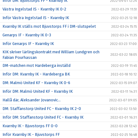
Inför DM: Bjuvstorps FF - Kvarnby IK
2022-04-01 12:24
Västra Ingelstad IS - Kvarnby IK 0-2
2022-03-29 11:51
Inför Västra Ingelstad IS - Kvarnby IK
2022-03-25 12:18
Kvarnby IK ställs mot Bjuvstorps FF i DM-slutspelet
2022-03-24 15:15
Genarps IF - Kvarnby IK 0-3
2022-03-24 11:35
Inför Genarps IF - Kvarnby IK
2022-03-23 17:00
KIK skriver lärlingskontrakt med William Lundgren och
2022-03-22 18:05
Fabian Pourhassan
DM-matchen mot Hardeberga inställd
2022-03-19 11:45
Inför DM: Kvarnby IK - Hardeberga BK
2022-03-18 10:12
DM: Malmö United KF - Kvarnby IK 0-6
2022-03-15 09:07
Inför DM: Malmö United KF - Kvarnby IK
2022-03-11 14:31
Hallå där, Aleksander Jovanovic...
2022-03-07 09:05
DM: Staffanstorp United FC - Kvarnby IK 2-0
2022-03-02 13:50
Inför DM: Staffanstorp United FC - Kvarnby IK
2022-03-01 16:31
Kvarnby IK - Bjuvstorps FF 0-0
2022-02-28 12:43
Inför Kvarnby IK - Bjuvstorps FF
2022-02-25 16:48