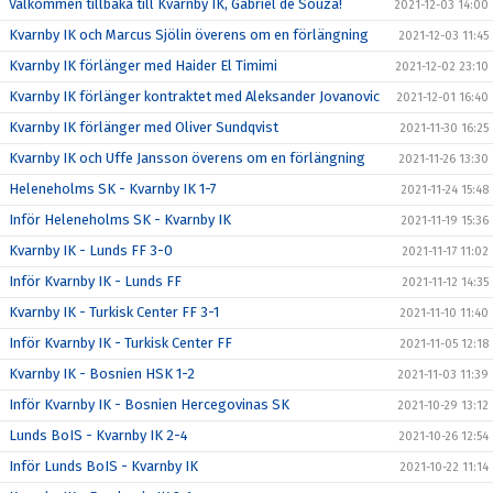
Välkommen tillbaka till Kvarnby IK, Gabriel de Souza!
2021-12-03 14:00
Kvarnby IK och Marcus Sjölin överens om en förlängning
2021-12-03 11:45
Kvarnby IK förlänger med Haider El Timimi
2021-12-02 23:10
Kvarnby IK förlänger kontraktet med Aleksander Jovanovic
2021-12-01 16:40
Kvarnby IK förlänger med Oliver Sundqvist
2021-11-30 16:25
Kvarnby IK och Uffe Jansson överens om en förlängning
2021-11-26 13:30
Heleneholms SK - Kvarnby IK 1-7
2021-11-24 15:48
Inför Heleneholms SK - Kvarnby IK
2021-11-19 15:36
Kvarnby IK - Lunds FF 3-0
2021-11-17 11:02
Inför Kvarnby IK - Lunds FF
2021-11-12 14:35
Kvarnby IK - Turkisk Center FF 3-1
2021-11-10 11:40
Inför Kvarnby IK - Turkisk Center FF
2021-11-05 12:18
Kvarnby IK - Bosnien HSK 1-2
2021-11-03 11:39
Inför Kvarnby IK - Bosnien Hercegovinas SK
2021-10-29 13:12
Lunds BoIS - Kvarnby IK 2-4
2021-10-26 12:54
Inför Lunds BoIS - Kvarnby IK
2021-10-22 11:14