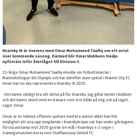
Kvarnby IK är överens med Omar Mohammed Tawfiq om ett avtal
över kommande säsong. Därmed blir Omar klubbens tredje
nyförvärv inför återtåget till Division 3.
23-årige Omar Mohammed Tawfiq inledde sin fotbollskarriär i
Malmökollegan BK Olympic och har därefter även spelat i Malmö City FC
innan han nu ska representera Kvarnby IK 2020.
-Det känns väldigt bra att skriva på för Kvarnby. Jag gillar kemin i klubben
och det känns skönt med en tränare som tror både på mig och på laget,
säger Omar.
Omar är en teknisk offensiv spelare med bra avslut vilket han fick
möjlighet att visa upp omgående i Kvarnbytröjan när han under gårdagens
första avstamp mot 2020 gjorde tre mål i Kvarnbys 4-2 seger i
träningsmatchen borta mot Staffanstorp United FC.