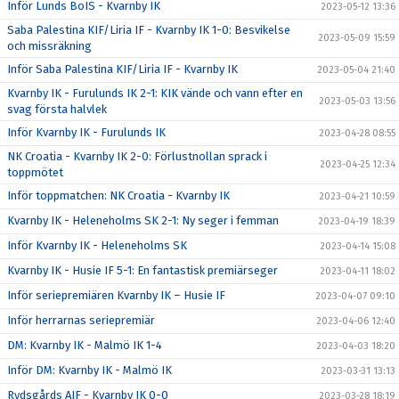
Inför Lunds BoIS - Kvarnby IK
2023-05-12 13:36
Saba Palestina KIF/Liria IF - Kvarnby IK 1-0: Besvikelse
2023-05-09 15:59
och missräkning
Inför Saba Palestina KIF/Liria IF - Kvarnby IK
2023-05-04 21:40
Kvarnby IK - Furulunds IK 2-1: KIK vände och vann efter en
2023-05-03 13:56
svag första halvlek
Inför Kvarnby IK - Furulunds IK
2023-04-28 08:55
NK Croatia - Kvarnby IK 2-0: Förlustnollan sprack i
2023-04-25 12:34
toppmötet
Inför toppmatchen: NK Croatia - Kvarnby IK
2023-04-21 10:59
Kvarnby IK - Heleneholms SK 2-1: Ny seger i femman
2023-04-19 18:39
Inför Kvarnby IK - Heleneholms SK
2023-04-14 15:08
Kvarnby IK - Husie IF 5-1: En fantastisk premiärseger
2023-04-11 18:02
Inför seriepremiären Kvarnby IK – Husie IF
2023-04-07 09:10
Inför herrarnas seriepremiär
2023-04-06 12:40
DM: Kvarnby IK - Malmö IK 1-4
2023-04-03 18:20
Inför DM: Kvarnby IK - Malmö IK
2023-03-31 13:13
Rydsgårds AIF - Kvarnby IK 0-0
2023-03-28 18:19