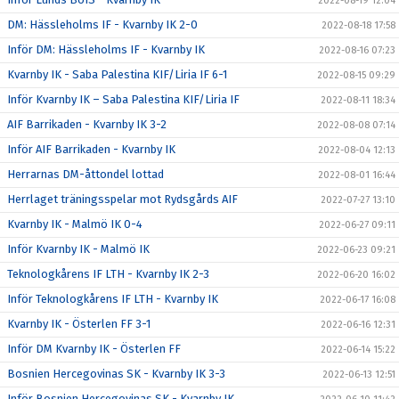
2022-08-19 12:04
DM: Hässleholms IF - Kvarnby IK 2-0
2022-08-18 17:58
Inför DM: Hässleholms IF - Kvarnby IK
2022-08-16 07:23
Kvarnby IK - Saba Palestina KIF/Liria IF 6-1
2022-08-15 09:29
Inför Kvarnby IK – Saba Palestina KIF/Liria IF
2022-08-11 18:34
AIF Barrikaden - Kvarnby IK 3-2
2022-08-08 07:14
Inför AIF Barrikaden - Kvarnby IK
2022-08-04 12:13
Herrarnas DM-åttondel lottad
2022-08-01 16:44
Herrlaget träningsspelar mot Rydsgårds AIF
2022-07-27 13:10
Kvarnby IK - Malmö IK 0-4
2022-06-27 09:11
Inför Kvarnby IK - Malmö IK
2022-06-23 09:21
Teknologkårens IF LTH - Kvarnby IK 2-3
2022-06-20 16:02
Inför Teknologkårens IF LTH - Kvarnby IK
2022-06-17 16:08
Kvarnby IK - Österlen FF 3-1
2022-06-16 12:31
Inför DM Kvarnby IK - Österlen FF
2022-06-14 15:22
Bosnien Hercegovinas SK - Kvarnby IK 3-3
2022-06-13 12:51
Inför Bosnien Hercegovinas SK - Kvarnby IK