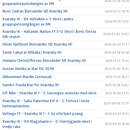
2026-03-16 14:28
gruppspelsavslutningen av DM
Noor Zadran återvänder till Kvarnby IK!
2026-03-12 10:55
Kvarnby IK - BK Höllviken 4-1: Vinst i andra
2026-03-10 11:53
gruppspelsomgången av DM
Kvarnby IK - Hallands Nation FF 5-0: Vinst i årets första
2026-03-04 14:02
DM-match
Oliver Kjellbom återvänder till Kvarnby IK!
2026-02-20 11:27
Semir Cahut är tillbaka i Kvarnby IK!
2026-02-18 10:48
Hampus Christoffersen återvänder till Kvarnby IK!
2025-12-22 12:44
Gustav Hemby är klar för 2026!
2025-12-09 15:33
Välkommen Mardin Cormusai!
2025-11-20 16:27
Sandro Punda klar för Kvarnby IK!
2025-10-28 14:02
GIF Nike - Kvarnby IK 1 - 3: Säsongen avslutas med vinst
2025-10-06 11:35
Kvarnby IK - Saba Palestina KIF 0 - 2: Förlust i sista
2025-09-30 12:19
hemmamatchen
Vellinge FF - Kvarnby IK 1 - 1: En oförtjänt poäng
2025-09-23 15:14
Kvarnby IK - IFK Klagshamn 4 - 0: Övertygande vinst i
2025-09-16 16:18
tredje raka