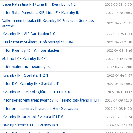
Saba Palestina KIF/Liria IF - Kvarnby IK 1-2
2022-05-02 10:00
Inför Saba Palestina KIF/Liria IF - Kvarnby IK
2022-04-28 16:03
Välkommen tillbaka till Kvarnby IK, Emerson Gonzalez
2022-04-26 16:05
Mateo!
Kvarnby IK - AIF Barrikaden 1-0
2022-04-25 13:31
KIK lottat mot Åkarp IF på bortaplan i DM
2022-04-22 23:18
Inför Kvarnby IK – AIF Barrikaden
2022-04-22 12:46
Malmö IK - Kvarnby IK 0-1
2022-04-19 10:26
Inför Malmö IK - Kvarnby IK
2022-04-14 15:08
Kvarnby IK - Svedala IF 2-1
2022-04-14 11:37
Inför DM: Kvarnby IK - Svedala IF
2022-04-13 16:03
Kvarnby IK - Teknologkårens IF LTH 3-0
2022-04-11 18:12
Inför seriepremiären: Kvarnby IK - Teknologkårens IF LTH
2022-04-09 12:30
Inför premiären av Division 5 Herr Sydvästra
2022-04-08 14:00
Kvarnby IK tar emot Svedala IF i DM
2022-04-05 18:51
DM: Bjuvstorps FF - Kvarnby IK 1-3
2022-04-04 13:23