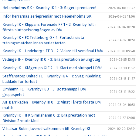
Heleneholms SK - Kvarnby IK 1 - 3: Seger i premiären!
2024-04-08 10:47
Inför herrarnas seriepremiär mot Heleneholms SK
2024-04-05 11:06
Kvarnby IK - Klippans Förenade FF 1 - 2: Kvarnby föll i
2024-04-04 10:28
första slutspelsomgången av DM
Kvarnby IK - FC Trelleborg 0 - 4: Förlust i sista
2024-04-02 10:51
träningsmatchen innan seriestarten
Kvarnby IK - Lindeborgs FF 3 - 2: Vidare till semifinal i MM
2024-03-28 09:48
Vellinge IF - Kvarnby IK 0 - 3: Bra prestation av ungt lag
2024-03-25 13:15
Kvarnby IK - Klågerups GIF 2 - 1: Klart med slutspel i DM!
2024-03-18 11:52
Staffanstorp United FC - Kvarnby IK 4 - 1: Svag inledning
2024-03-13 11:27
bäddade för förlust
Limhamn FC - Kvarnby IK 3 - 3: Bottennapp i DM-
2024-03-11 15:22
gruppspelet
AIF Barrikaden - Kvarnby IK 0 - 2: Vinst i årets första DM-
2024-03-04 10:51
match
Kvarnby IK - IFK Simrishamn 0-2: Bra prestation mot
2024-02-27 12:08
Division 2-motstånd
Vi hälsar Robin Javerud välkommen till Kvarnby IK!
2024-02-20 12:39