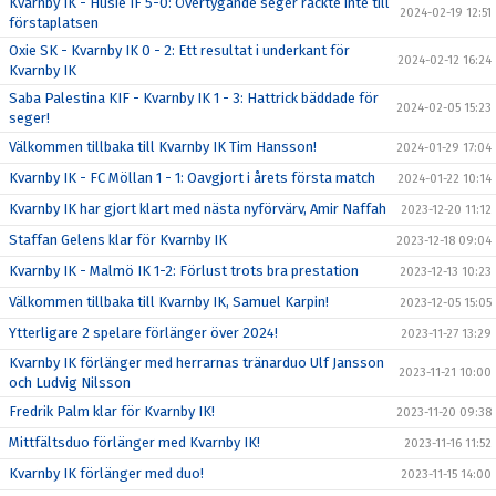
Kvarnby IK - Husie IF 5-0: Övertygande seger räckte inte till
2024-02-19 12:51
förstaplatsen
Oxie SK - Kvarnby IK 0 - 2: Ett resultat i underkant för
2024-02-12 16:24
Kvarnby IK
Saba Palestina KIF - Kvarnby IK 1 - 3: Hattrick bäddade för
2024-02-05 15:23
seger!
Välkommen tillbaka till Kvarnby IK Tim Hansson!
2024-01-29 17:04
Kvarnby IK - FC Möllan 1 - 1: Oavgjort i årets första match
2024-01-22 10:14
Kvarnby IK har gjort klart med nästa nyförvärv, Amir Naffah
2023-12-20 11:12
Staffan Gelens klar för Kvarnby IK
2023-12-18 09:04
Kvarnby IK - Malmö IK 1-2: Förlust trots bra prestation
2023-12-13 10:23
Välkommen tillbaka till Kvarnby IK, Samuel Karpin!
2023-12-05 15:05
Ytterligare 2 spelare förlänger över 2024!
2023-11-27 13:29
Kvarnby IK förlänger med herrarnas tränarduo Ulf Jansson
2023-11-21 10:00
och Ludvig Nilsson
Fredrik Palm klar för Kvarnby IK!
2023-11-20 09:38
Mittfältsduo förlänger med Kvarnby IK!
2023-11-16 11:52
Kvarnby IK förlänger med duo!
2023-11-15 14:00