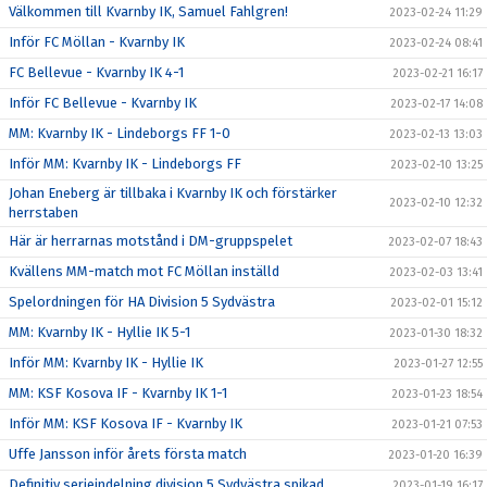
Välkommen till Kvarnby IK, Samuel Fahlgren!
2023-02-24 11:29
Inför FC Möllan - Kvarnby IK
2023-02-24 08:41
FC Bellevue - Kvarnby IK 4-1
2023-02-21 16:17
Inför FC Bellevue - Kvarnby IK
2023-02-17 14:08
MM: Kvarnby IK - Lindeborgs FF 1-0
2023-02-13 13:03
Inför MM: Kvarnby IK - Lindeborgs FF
2023-02-10 13:25
Johan Eneberg är tillbaka i Kvarnby IK och förstärker
2023-02-10 12:32
herrstaben
Här är herrarnas motstånd i DM-gruppspelet
2023-02-07 18:43
Kvällens MM-match mot FC Möllan inställd
2023-02-03 13:41
Spelordningen för HA Division 5 Sydvästra
2023-02-01 15:12
MM: Kvarnby IK - Hyllie IK 5-1
2023-01-30 18:32
Inför MM: Kvarnby IK - Hyllie IK
2023-01-27 12:55
MM: KSF Kosova IF - Kvarnby IK 1-1
2023-01-23 18:54
Inför MM: KSF Kosova IF - Kvarnby IK
2023-01-21 07:53
Uffe Jansson inför årets första match
2023-01-20 16:39
Definitiv serieindelning division 5 Sydvästra spikad
2023-01-19 16:17