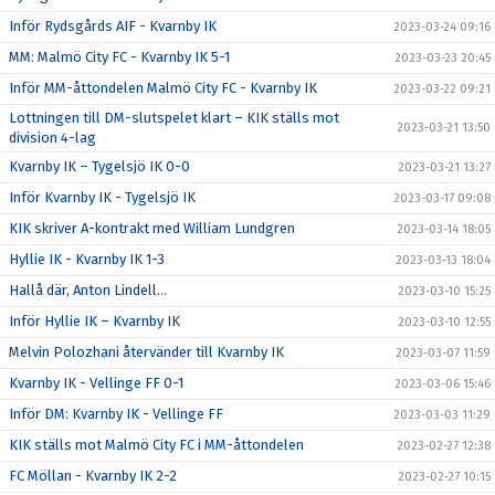
Inför Rydsgårds AIF - Kvarnby IK
2023-03-24 09:16
MM: Malmö City FC - Kvarnby IK 5-1
2023-03-23 20:45
Inför MM-åttondelen Malmö City FC - Kvarnby IK
2023-03-22 09:21
Lottningen till DM-slutspelet klart – KIK ställs mot
2023-03-21 13:50
division 4-lag
Kvarnby IK – Tygelsjö IK 0-0
2023-03-21 13:27
Inför Kvarnby IK - Tygelsjö IK
2023-03-17 09:08
KIK skriver A-kontrakt med William Lundgren
2023-03-14 18:05
Hyllie IK - Kvarnby IK 1-3
2023-03-13 18:04
Hallå där, Anton Lindell…
2023-03-10 15:25
Inför Hyllie IK – Kvarnby IK
2023-03-10 12:55
Melvin Polozhani återvänder till Kvarnby IK
2023-03-07 11:59
Kvarnby IK - Vellinge FF 0-1
2023-03-06 15:46
Inför DM: Kvarnby IK - Vellinge FF
2023-03-03 11:29
KIK ställs mot Malmö City FC i MM-åttondelen
2023-02-27 12:38
FC Möllan - Kvarnby IK 2-2
2023-02-27 10:15