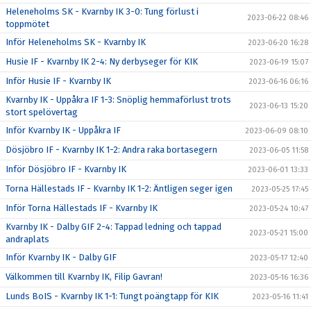
Heleneholms SK - Kvarnby IK 3-0: Tung förlust i
2023-06-22 08:46
toppmötet
Inför Heleneholms SK - Kvarnby IK
2023-06-20 16:28
Husie IF - Kvarnby IK 2-4: Ny derbyseger för KIK
2023-06-19 15:07
Inför Husie IF - Kvarnby IK
2023-06-16 06:16
Kvarnby IK - Uppåkra IF 1-3: Snöplig hemmaförlust trots
2023-06-13 15:20
stort spelövertag
Inför Kvarnby IK - Uppåkra IF
2023-06-09 08:10
Dösjöbro IF - Kvarnby IK 1-2: Andra raka bortasegern
2023-06-05 11:58
Inför Dösjöbro IF - Kvarnby IK
2023-06-01 13:33
Torna Hällestads IF - Kvarnby IK 1-2: Äntligen seger igen
2023-05-25 17:45
Inför Torna Hällestads IF - Kvarnby IK
2023-05-24 10:47
Kvarnby IK - Dalby GIF 2-4: Tappad ledning och tappad
2023-05-21 15:00
andraplats
Inför Kvarnby IK - Dalby GIF
2023-05-17 12:40
Välkommen till Kvarnby IK, Filip Gavran!
2023-05-16 16:36
Lunds BoIS - Kvarnby IK 1-1: Tungt poängtapp för KIK
2023-05-16 11:41