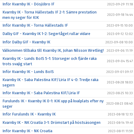
Inför Kvarnby IK - Dösjöbro IF
2023-09-29 11:18
Kvarnby IK - Torna Hällestads IF 2-1: Sämre prestation
2023-09-18 14:44
men ny seger för KIK
Inför Kvarnby IK - Torna Hällestads IF
2023-09-15 10:00
Dalby GIF - Kvarnby IK 1-2: Segertåget rullar vidare
2023-09-12 12:02
Inför Dalby GIF - Kvarnby IK
2023-09-08 10:00
Välkommen tillbaka till Kvarnby IK, Johan Nilsson Wretling!
2023-09-06 11:19
Kvarnby IK - Lunds BoIS 5-1: Storseger och fjärde raka
2023-09-04 15:47
trots svajig start
Inför Kvarnby IK - Lunds BoIS
2023-09-01 09:17
Kvarnby IK - Saba Palestina KIF/Liria IF 4-0: Tredje raka
2023-08-28 18:03
segern
Inför Kvarnby IK - Saba Palestina KIF/Liria IF
2023-08-25 10:33
Furulunds IK - Kvarnby IK 0-1: KIK upp på kvalplats efter ny
2023-08-23 08:40
seger
Inför Furulunds IK - Kvarnby IK
2023-08-18 12:13
Kvarnby IK - NK Croatia 3-1: Drömstart på höstsäsongen
2023-08-14 19:41
Inför Kvarnby IK - NK Croatia
2023-08-11 11:59