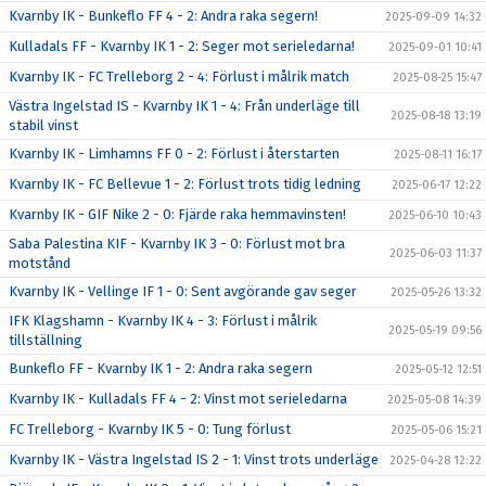
Kvarnby IK - Bunkeflo FF 4 - 2: Andra raka segern!
2025-09-09 14:32
Kulladals FF - Kvarnby IK 1 - 2: Seger mot serieledarna!
2025-09-01 10:41
Kvarnby IK - FC Trelleborg 2 - 4: Förlust i målrik match
2025-08-25 15:47
Västra Ingelstad IS - Kvarnby IK 1 - 4: Från underläge till
2025-08-18 13:19
stabil vinst
Kvarnby IK - Limhamns FF 0 - 2: Förlust i återstarten
2025-08-11 16:17
Kvarnby IK - FC Bellevue 1 - 2: Förlust trots tidig ledning
2025-06-17 12:22
Kvarnby IK - GIF Nike 2 - 0: Fjärde raka hemmavinsten!
2025-06-10 10:43
Saba Palestina KIF - Kvarnby IK 3 - 0: Förlust mot bra
2025-06-03 11:37
motstånd
Kvarnby IK - Vellinge IF 1 - 0: Sent avgörande gav seger
2025-05-26 13:32
IFK Klagshamn - Kvarnby IK 4 - 3: Förlust i målrik
2025-05-19 09:56
tillställning
Bunkeflo FF - Kvarnby IK 1 - 2: Andra raka segern
2025-05-12 12:51
Kvarnby IK - Kulladals FF 4 - 2: Vinst mot serieledarna
2025-05-08 14:39
FC Trelleborg - Kvarnby IK 5 - 0: Tung förlust
2025-05-06 15:21
Kvarnby IK - Västra Ingelstad IS 2 - 1: Vinst trots underläge
2025-04-28 12:22