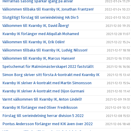
Herrarnas säsong sparkar igång på allvar
2022-01-24 11:29
Välkommen tillbaka till Kvarnby IK, Jonathan Frantzen!
2022-01-24 10:23
Slutgiltigt förslag till serieindelning HA Div 5
2022-01-13 10:23
Välkommen till Kvarnby IK, David Åberg!
2021-12-30 19:35
Kvarnby IK förlänger med Atiqullah Mohamed
2021-12-28 11:07
Välkommen till Kvarnby IK, Erik Odén!
2021-12-22 15:24
Välkommen tillbaka till Kvarnby IK, Ludvig Nilsson!
2021-12-17 18:18
Välkommen till Kvarnby IK, Marcus Hansen!
2021-12-16 17:05
Spelschemat för Malmömästerskapet 2022 fastställt
2021-12-16 16:56
Simon Borg skriver sitt första A-kontrakt med Kvarnby IK
2021-12-15 13:41
Kvarnby IK skriver A-kontrakt med Martin Simonsson
2021-12-13 15:54
Kvarnby IK skriver A-kontrakt med Dijon Gurmani
2021-12-10 11:41
Varmt välkommen till Kvarnby IK, Anton Lindell!
2021-12-09 19:51
Kvarnby IK förlänger med Oliver Fredriksson
2021-12-09 10:12
Förslag till serieindelning herrar division 5 2022
2021-12-08 15:53
Pontus Andersson förlänger med KIK även över 2022
2021-12-06 18:48