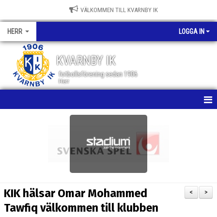
VÄLKOMMEN TILL KVARNBY IK
HERR
LOGGA IN
KVARNBY IK
fotbollsförening sedan 1906
Herr
HEM
NYHETER
KALENDER
MATCHER
KIK hälsar Omar Mohammed
<
>
TRUPPEN
Tawfiq välkommen till klubben