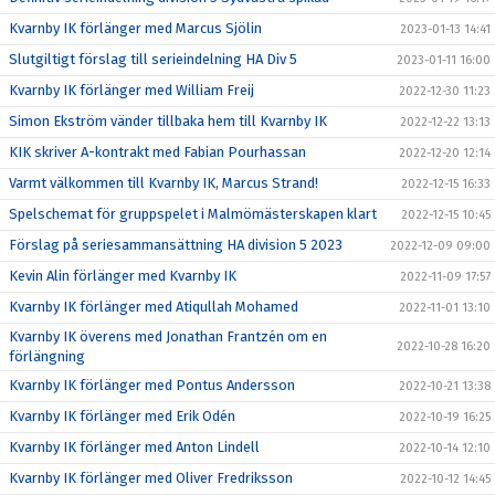
Kvarnby IK förlänger med Marcus Sjölin
2023-01-13 14:41
Slutgiltigt förslag till serieindelning HA Div 5
2023-01-11 16:00
Kvarnby IK förlänger med William Freij
2022-12-30 11:23
Simon Ekström vänder tillbaka hem till Kvarnby IK
2022-12-22 13:13
KIK skriver A-kontrakt med Fabian Pourhassan
2022-12-20 12:14
Varmt välkommen till Kvarnby IK, Marcus Strand!
2022-12-15 16:33
Spelschemat för gruppspelet i Malmömästerskapen klart
2022-12-15 10:45
Förslag på seriesammansättning HA division 5 2023
2022-12-09 09:00
Kevin Alin förlänger med Kvarnby IK
2022-11-09 17:57
Kvarnby IK förlänger med Atiqullah Mohamed
2022-11-01 13:10
Kvarnby IK överens med Jonathan Frantzén om en
2022-10-28 16:20
förlängning
Kvarnby IK förlänger med Pontus Andersson
2022-10-21 13:38
Kvarnby IK förlänger med Erik Odén
2022-10-19 16:25
Kvarnby IK förlänger med Anton Lindell
2022-10-14 12:10
Kvarnby IK förlänger med Oliver Fredriksson
2022-10-12 14:45