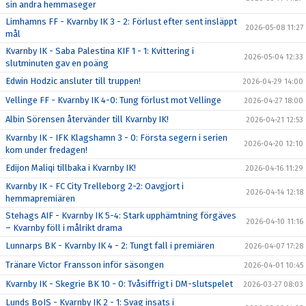
sin andra hemmaseger
Limhamns FF - Kvarnby IK 3 - 2: Förlust efter sent insläppt
2026-05-08 11:27
mål
Kvarnby IK - Saba Palestina KIF 1 - 1: Kvittering i
2026-05-04 12:33
slutminuten gav en poäng
Edwin Hodzic ansluter till truppen!
2026-04-29 14:00
Vellinge FF - Kvarnby IK 4-0: Tung förlust mot Vellinge
2026-04-27 18:00
Albin Sörensen återvänder till Kvarnby IK!
2026-04-21 12:53
Kvarnby IK - IFK Klagshamn 3 - 0: Första segern i serien
2026-04-20 12:10
kom under fredagen!
Edijon Maliqi tillbaka i Kvarnby IK!
2026-04-16 11:29
Kvarnby IK - FC City Trelleborg 2-2: Oavgjort i
2026-04-14 12:18
hemmapremiären
Stehags AIF - Kvarnby IK 5-4: Stark upphämtning förgäves
2026-04-10 11:16
– Kvarnby föll i målrikt drama
Lunnarps BK - Kvarnby IK 4 - 2: Tungt fall i premiären
2026-04-07 17:28
Tränare Victor Fransson inför säsongen
2026-04-01 10:45
Kvarnby IK - Skegrie BK 10 - 0: Tvåsiffrigt i DM-slutspelet
2026-03-27 08:03
Lunds BoIS - Kvarnby IK 2 - 1: Svag insats i