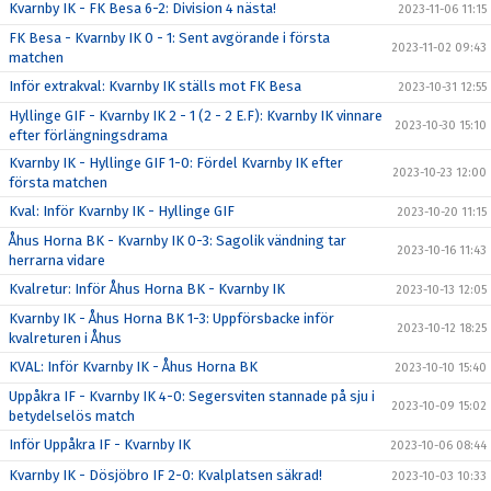
Kvarnby IK - FK Besa 6-2: Division 4 nästa!
2023-11-06 11:15
FK Besa - Kvarnby IK 0 - 1: Sent avgörande i första
2023-11-02 09:43
matchen
Inför extrakval: Kvarnby IK ställs mot FK Besa
2023-10-31 12:55
Hyllinge GIF - Kvarnby IK 2 - 1 (2 - 2 E.F): Kvarnby IK vinnare
2023-10-30 15:10
efter förlängningsdrama
Kvarnby IK - Hyllinge GIF 1-0: Fördel Kvarnby IK efter
2023-10-23 12:00
första matchen
Kval: Inför Kvarnby IK - Hyllinge GIF
2023-10-20 11:15
Åhus Horna BK - Kvarnby IK 0-3: Sagolik vändning tar
2023-10-16 11:43
herrarna vidare
Kvalretur: Inför Åhus Horna BK - Kvarnby IK
2023-10-13 12:05
Kvarnby IK - Åhus Horna BK 1-3: Uppförsbacke inför
2023-10-12 18:25
kvalreturen i Åhus
KVAL: Inför Kvarnby IK - Åhus Horna BK
2023-10-10 15:40
Uppåkra IF - Kvarnby IK 4-0: Segersviten stannade på sju i
2023-10-09 15:02
betydelselös match
Inför Uppåkra IF - Kvarnby IK
2023-10-06 08:44
Kvarnby IK - Dösjöbro IF 2-0: Kvalplatsen säkrad!
2023-10-03 10:33