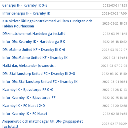
Genarps IF - Kvarnby IK 0-3
2022-03-24 11:35
Inför Genarps IF - Kvarnby IK
2022-03-23 17:00
KIK skriver lärlingskontrakt med William Lundgren och
2022-03-22 18:05
Fabian Pourhassan
DM-matchen mot Hardeberga inställd
2022-03-19 11:45
Inför DM: Kvarnby IK - Hardeberga BK
2022-03-18 10:12
DM: Malmö United KF - Kvarnby IK 0-6
2022-03-15 09:07
Inför DM: Malmö United KF - Kvarnby IK
2022-03-11 14:31
Hallå där, Aleksander Jovanovic...
2022-03-07 09:05
DM: Staffanstorp United FC - Kvarnby IK 2-0
2022-03-02 13:50
Inför DM: Staffanstorp United FC - Kvarnby IK
2022-03-01 16:31
Kvarnby IK - Bjuvstorps FF 0-0
2022-02-28 12:43
Inför Kvarnby IK - Bjuvstorps FF
2022-02-25 16:48
Kvarnby IK - FC Näset 2-0
2022-02-20 12:58
Inför Kvarnby IK - FC Näset
2022-02-18 14:35
Avsparkstid och matchdagar till DM-gruppspelet
2022-02-17 20:29
fastställt