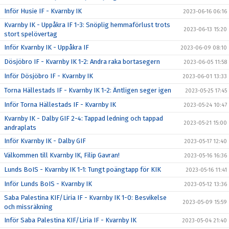
Inför Husie IF - Kvarnby IK
2023-06-16 06:16
Kvarnby IK - Uppåkra IF 1-3: Snöplig hemmaförlust trots
2023-06-13 15:20
stort spelövertag
Inför Kvarnby IK - Uppåkra IF
2023-06-09 08:10
Dösjöbro IF - Kvarnby IK 1-2: Andra raka bortasegern
2023-06-05 11:58
Inför Dösjöbro IF - Kvarnby IK
2023-06-01 13:33
Torna Hällestads IF - Kvarnby IK 1-2: Äntligen seger igen
2023-05-25 17:45
Inför Torna Hällestads IF - Kvarnby IK
2023-05-24 10:47
Kvarnby IK - Dalby GIF 2-4: Tappad ledning och tappad
2023-05-21 15:00
andraplats
Inför Kvarnby IK - Dalby GIF
2023-05-17 12:40
Välkommen till Kvarnby IK, Filip Gavran!
2023-05-16 16:36
Lunds BoIS - Kvarnby IK 1-1: Tungt poängtapp för KIK
2023-05-16 11:41
Inför Lunds BoIS - Kvarnby IK
2023-05-12 13:36
Saba Palestina KIF/Liria IF - Kvarnby IK 1-0: Besvikelse
2023-05-09 15:59
och missräkning
Inför Saba Palestina KIF/Liria IF - Kvarnby IK
2023-05-04 21:40