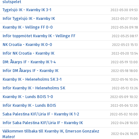
slutspelet
Tygelsjö IK - Kvarnby IK 3-1
2022-05-30 09:53
Inför Tygelsjö IK - Kvarnby IK
2022-05-27 11:00
Kvarnby IK - Vellinge FF 0-0
2022-05-26 09:18
Inför toppmötet Kvarnby IK - Vellinge FF
2022-05-25 08:17
NK Croatia - Kvarnby IK 0-0
2022-05-23 15:13
Inför NK Croatia - Kvarnby IK
2022-05-20 13:54
DM: Åkarps IF - Kvarnby IK 1-4
2022-05-19 13:00
Inför DM Åkarps IF - Kvarnby IK
2022-05-18 18:00
Kvarnby IK - Heleneholms SK 3-1
2022-05-16 10:04
Inför Kvarnby IK - Heleneholms SK
2022-05-13 13:26
Kvarnby IK - Lunds BOIS 1-0
2022-05-09 10:32
Inför Kvarnby IK - Lunds BOIS
2022-05-06 12:30
Saba Palestina KIF/Liria IF - Kvarnby IK 1-2
2022-05-02 10:00
Inför Saba Palestina KIF/Liria IF - Kvarnby IK
2022-04-28 16:03
Välkommen tillbaka till Kvarnby IK, Emerson Gonzalez
2022-04-26 16:05
Mateo!