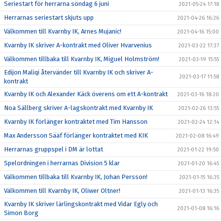
Seriestart för herrarna söndag 6 juni
2021-05-24 17:18
Herrarnas seriestart skjuts upp
2021-04-26 16:26
Välkommen till Kvarnby IK, Arnes Mujanic!
2021-04-16 15:00
Kvarnby IK skriver A-kontrakt med Oliver Hvarvenius
2021-03-22 17:37
Välkommen tillbaka till Kvarnby IK, Miguel Holmström!
2021-03-19 15:55
Edijon Maliqi återvänder till Kvarnby IK och skriver A-
2021-03-17 11:58
kontrakt
Kvarnby IK och Alexander Käck överens om ett A-kontrakt
2021-03-16 18:20
Noa Sällberg skriver A-lagskontrakt med Kvarnby IK
2021-02-26 13:55
Kvarnby IK förlänger kontraktet med Tim Hansson
2021-02-24 12:14
Max Andersson Sääf förlänger kontraktet med KIK
2021-02-08 16:49
Herrarnas gruppspel i DM är lottat
2021-01-22 19:50
Spelordningen i herrarnas Division 5 klar
2021-01-20 16:45
Välkommen tillbaka till Kvarnby IK, Johan Persson!
2021-01-15 16:35
Välkommen till Kvarnby IK, Oliwer Oltner!
2021-01-13 16:35
Kvarnby IK skriver lärlingskontrakt med Vidar Egly och
2021-01-08 16:16
Simon Borg