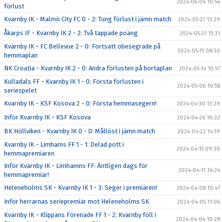
2024-06-04 10:54
förlust
Kvarnby IK - Malmö City FC 0 - 2: Tung förlust i jämn match
2024-05-27 13:29
Åkarps IF - Kvarnby IK 2 - 2: Två tappade poäng
2024-05-21 15:31
Kvarnby IK - FC Bellevue 2 - 0: Fortsatt obesegrade på
2024-05-15 08:30
hemmaplan
NK Croatia - Kvarnby IK 2 - 0: Andra förlusten på bortaplan
2024-05-14 10:57
Kulladals FF - Kvarnby IK 1 - 0: Första förlusten i
2024-05-06 10:58
seriespelet
Kvarnby IK - KSF Kosova 2 - 0: Första hemmasegern!
2024-04-30 13:29
Inför Kvarnby IK - KSF Kosova
2024-04-26 10:32
BK Höllviken - Kvarnby IK 0 - 0: Mållöst i jämn match
2024-04-22 14:19
Kvarnby IK - Limhams FF 1 - 1: Delad pott i
2024-04-15 09:30
hemmapremiären
Inför Kvarnby IK - Limhamns FF: Äntligen dags för
2024-04-11 14:24
hemmapremiär!
Heleneholms SK - Kvarnby IK 1 - 3: Seger i premiären!
2024-04-08 10:47
Inför herrarnas seriepremiär mot Heleneholms SK
2024-04-05 11:06
Kvarnby IK - Klippans Förenade FF 1 - 2: Kvarnby föll i
2024-04-04 10:28