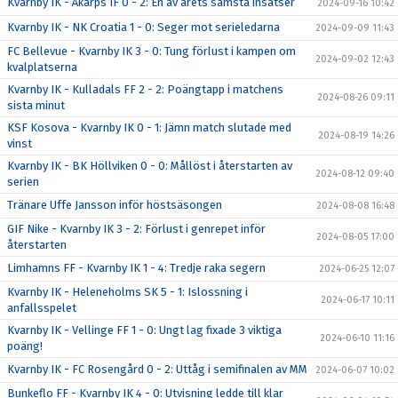
Kvarnby IK - Åkarps IF 0 - 2: En av årets sämsta insatser
2024-09-16 10:42
Kvarnby IK - NK Croatia 1 - 0: Seger mot serieledarna
2024-09-09 11:43
FC Bellevue - Kvarnby IK 3 - 0: Tung förlust i kampen om
2024-09-02 12:43
kvalplatserna
Kvarnby IK - Kulladals FF 2 - 2: Poängtapp i matchens
2024-08-26 09:11
sista minut
KSF Kosova - Kvarnby IK 0 - 1: Jämn match slutade med
2024-08-19 14:26
vinst
Kvarnby IK - BK Höllviken 0 - 0: Mållöst i återstarten av
2024-08-12 09:40
serien
Tränare Uffe Jansson inför höstsäsongen
2024-08-08 16:48
GIF Nike - Kvarnby IK 3 - 2: Förlust i genrepet inför
2024-08-05 17:00
återstarten
Limhamns FF - Kvarnby IK 1 - 4: Tredje raka segern
2024-06-25 12:07
Kvarnby IK - Heleneholms SK 5 - 1: Islossning i
2024-06-17 10:11
anfallsspelet
Kvarnby IK - Vellinge FF 1 - 0: Ungt lag fixade 3 viktiga
2024-06-10 11:16
poäng!
Kvarnby IK - FC Rosengård 0 - 2: Uttåg i semifinalen av MM
2024-06-07 10:02
Bunkeflo FF - Kvarnby IK 4 - 0: Utvisning ledde till klar