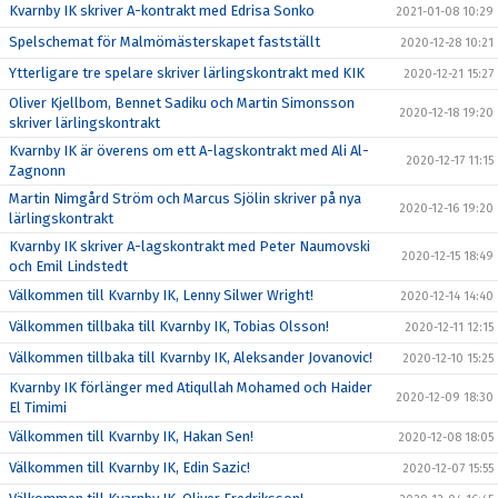
Kvarnby IK skriver A-kontrakt med Edrisa Sonko
2021-01-08 10:29
Spelschemat för Malmömästerskapet fastställt
2020-12-28 10:21
Ytterligare tre spelare skriver lärlingskontrakt med KIK
2020-12-21 15:27
Oliver Kjellbom, Bennet Sadiku och Martin Simonsson
2020-12-18 19:20
skriver lärlingskontrakt
Kvarnby IK är överens om ett A-lagskontrakt med Ali Al-
2020-12-17 11:15
Zagnonn
Martin Nimgård Ström och Marcus Sjölin skriver på nya
2020-12-16 19:20
lärlingskontrakt
Kvarnby IK skriver A-lagskontrakt med Peter Naumovski
2020-12-15 18:49
och Emil Lindstedt
Välkommen till Kvarnby IK, Lenny Silwer Wright!
2020-12-14 14:40
Välkommen tillbaka till Kvarnby IK, Tobias Olsson!
2020-12-11 12:15
Välkommen tillbaka till Kvarnby IK, Aleksander Jovanovic!
2020-12-10 15:25
Kvarnby IK förlänger med Atiqullah Mohamed och Haider
2020-12-09 18:30
El Timimi
Välkommen till Kvarnby IK, Hakan Sen!
2020-12-08 18:05
Välkommen till Kvarnby IK, Edin Sazic!
2020-12-07 15:55