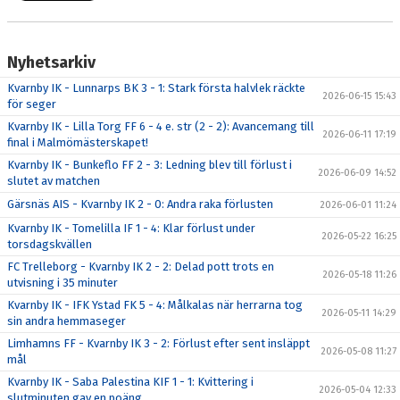
Nyhetsarkiv
Kvarnby IK - Lunnarps BK 3 - 1: Stark första halvlek räckte
2026-06-15 15:43
för seger
Kvarnby IK - Lilla Torg FF 6 - 4 e. str (2 - 2): Avancemang till
2026-06-11 17:19
final i Malmömästerskapet!
Kvarnby IK - Bunkeflo FF 2 - 3: Ledning blev till förlust i
2026-06-09 14:52
slutet av matchen
Gärsnäs AIS - Kvarnby IK 2 - 0: Andra raka förlusten
2026-06-01 11:24
Kvarnby IK - Tomelilla IF 1 - 4: Klar förlust under
2026-05-22 16:25
torsdagskvällen
FC Trelleborg - Kvarnby IK 2 - 2: Delad pott trots en
2026-05-18 11:26
utvisning i 35 minuter
Kvarnby IK - IFK Ystad FK 5 - 4: Målkalas när herrarna tog
2026-05-11 14:29
sin andra hemmaseger
Limhamns FF - Kvarnby IK 3 - 2: Förlust efter sent insläppt
2026-05-08 11:27
mål
Kvarnby IK - Saba Palestina KIF 1 - 1: Kvittering i
2026-05-04 12:33
slutminuten gav en poäng