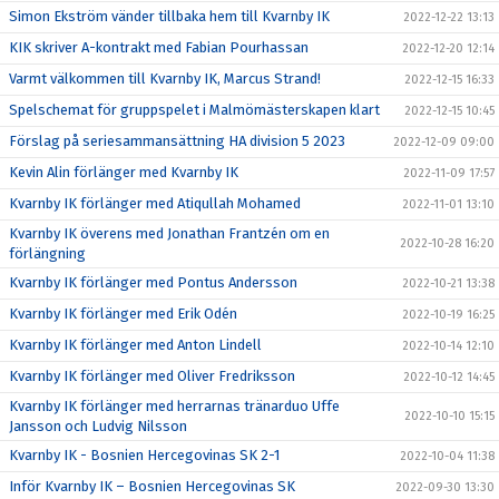
Simon Ekström vänder tillbaka hem till Kvarnby IK
2022-12-22 13:13
KIK skriver A-kontrakt med Fabian Pourhassan
2022-12-20 12:14
Varmt välkommen till Kvarnby IK, Marcus Strand!
2022-12-15 16:33
Spelschemat för gruppspelet i Malmömästerskapen klart
2022-12-15 10:45
Förslag på seriesammansättning HA division 5 2023
2022-12-09 09:00
Kevin Alin förlänger med Kvarnby IK
2022-11-09 17:57
Kvarnby IK förlänger med Atiqullah Mohamed
2022-11-01 13:10
Kvarnby IK överens med Jonathan Frantzén om en
2022-10-28 16:20
förlängning
Kvarnby IK förlänger med Pontus Andersson
2022-10-21 13:38
Kvarnby IK förlänger med Erik Odén
2022-10-19 16:25
Kvarnby IK förlänger med Anton Lindell
2022-10-14 12:10
Kvarnby IK förlänger med Oliver Fredriksson
2022-10-12 14:45
Kvarnby IK förlänger med herrarnas tränarduo Uffe
2022-10-10 15:15
Jansson och Ludvig Nilsson
Kvarnby IK - Bosnien Hercegovinas SK 2-1
2022-10-04 11:38
Inför Kvarnby IK – Bosnien Hercegovinas SK
2022-09-30 13:30