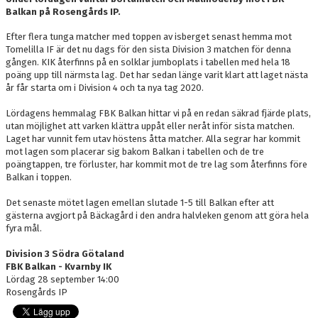
OM LAGET
Balkan på Rosengårds IP.
Efter flera tunga matcher med toppen av isberget senast hemma mot
BILDGALLERI
Tomelilla IF är det nu dags för den sista Division 3 matchen för denna
gången. KIK återfinns på en solklar jumboplats i tabellen med hela 18
DOKUMENT
poäng upp till närmsta lag. Det har sedan länge varit klart att laget nästa
år får starta om i Division 4 och ta nya tag 2020.
KONTAKT
Lördagens hemmalag FBK Balkan hittar vi på en redan säkrad fjärde plats,
utan möjlighet att varken klättra uppåt eller neråt inför sista matchen.
Laget har vunnit fem utav höstens åtta matcher. Alla segrar har kommit
mot lagen som placerar sig bakom Balkan i tabellen och de tre
poängtappen, tre förluster, har kommit mot de tre lag som återfinns före
Balkan i toppen.
Det senaste mötet lagen emellan slutade 1-5 till Balkan efter att
gästerna avgjort på Bäckagård i den andra halvleken genom att göra hela
fyra mål.
Division 3 Södra Götaland
FBK Balkan - Kvarnby IK
Lördag 28 september 14:00
Rosengårds IP