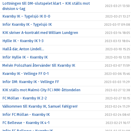
Lottningen till DM-slutspelet klart – KIK ställs mot
2023-03-21 13:50
division 4-lag
Kvarnby IK – Tygelsjö IK 0-0
2023-03-21 13:27
Inför Kvarnby IK - Tygelsjö IK
2023-03-17 09:08
KIK skriver A-kontrakt med William Lundgren
2023-03-14 18:05
Hyllie IK - Kvarnby IK 1-3
2023-03-13 18:04
Hallå där, Anton Lindell…
2023-03-10 15:25
Inför Hyllie IK – Kvarnby IK
2023-03-10 12:55
Melvin Polozhani återvänder till Kvarnby IK
2023-03-07 11:59
Kvarnby IK - Vellinge FF 0-1
2023-03-06 15:46
Inför DM: Kvarnby IK - Vellinge FF
2023-03-03 11:29
KIK ställs mot Malmö City FC i MM-åttondelen
2023-02-27 12:38
FC Möllan - Kvarnby IK 2-2
2023-02-27 10:15
Välkommen till Kvarnby IK, Samuel Fahlgren!
2023-02-24 11:29
Inför FC Möllan - Kvarnby IK
2023-02-24 08:41
FC Bellevue - Kvarnby IK 4-1
2023-02-21 16:17
Inför FC Bellevue - Kvarnby IK