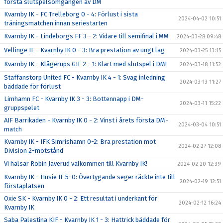
första slutspelsomgången av DM
Kvarnby IK - FC Trelleborg 0 - 4: Förlust i sista
2024-04-02 10:51
träningsmatchen innan seriestarten
Kvarnby IK - Lindeborgs FF 3 - 2: Vidare till semifinal i MM
2024-03-28 09:48
Vellinge IF - Kvarnby IK 0 - 3: Bra prestation av ungt lag
2024-03-25 13:15
Kvarnby IK - Klågerups GIF 2 - 1: Klart med slutspel i DM!
2024-03-18 11:52
Staffanstorp United FC - Kvarnby IK 4 - 1: Svag inledning
2024-03-13 11:27
bäddade för förlust
Limhamn FC - Kvarnby IK 3 - 3: Bottennapp i DM-
2024-03-11 15:22
gruppspelet
AIF Barrikaden - Kvarnby IK 0 - 2: Vinst i årets första DM-
2024-03-04 10:51
match
Kvarnby IK - IFK Simrishamn 0-2: Bra prestation mot
2024-02-27 12:08
Division 2-motstånd
Vi hälsar Robin Javerud välkommen till Kvarnby IK!
2024-02-20 12:39
Kvarnby IK - Husie IF 5-0: Övertygande seger räckte inte till
2024-02-19 12:51
förstaplatsen
Oxie SK - Kvarnby IK 0 - 2: Ett resultat i underkant för
2024-02-12 16:24
Kvarnby IK
Saba Palestina KIF - Kvarnby IK 1 - 3: Hattrick bäddade för