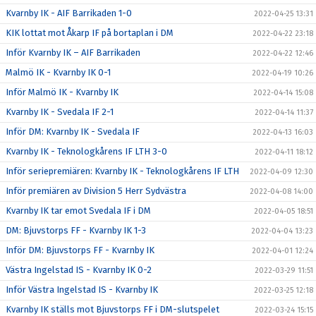
Kvarnby IK - AIF Barrikaden 1-0
2022-04-25 13:31
KIK lottat mot Åkarp IF på bortaplan i DM
2022-04-22 23:18
Inför Kvarnby IK – AIF Barrikaden
2022-04-22 12:46
Malmö IK - Kvarnby IK 0-1
2022-04-19 10:26
Inför Malmö IK - Kvarnby IK
2022-04-14 15:08
Kvarnby IK - Svedala IF 2-1
2022-04-14 11:37
Inför DM: Kvarnby IK - Svedala IF
2022-04-13 16:03
Kvarnby IK - Teknologkårens IF LTH 3-0
2022-04-11 18:12
Inför seriepremiären: Kvarnby IK - Teknologkårens IF LTH
2022-04-09 12:30
Inför premiären av Division 5 Herr Sydvästra
2022-04-08 14:00
Kvarnby IK tar emot Svedala IF i DM
2022-04-05 18:51
DM: Bjuvstorps FF - Kvarnby IK 1-3
2022-04-04 13:23
Inför DM: Bjuvstorps FF - Kvarnby IK
2022-04-01 12:24
Västra Ingelstad IS - Kvarnby IK 0-2
2022-03-29 11:51
Inför Västra Ingelstad IS - Kvarnby IK
2022-03-25 12:18
Kvarnby IK ställs mot Bjuvstorps FF i DM-slutspelet
2022-03-24 15:15