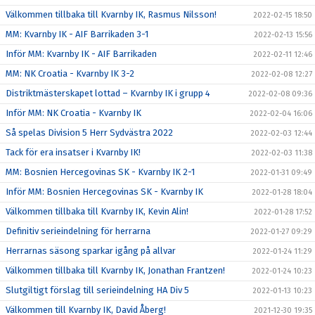
Välkommen tillbaka till Kvarnby IK, Rasmus Nilsson!
2022-02-15 18:50
MM: Kvarnby IK - AIF Barrikaden 3-1
2022-02-13 15:56
Inför MM: Kvarnby IK - AIF Barrikaden
2022-02-11 12:46
MM: NK Croatia - Kvarnby IK 3-2
2022-02-08 12:27
Distriktmästerskapet lottad – Kvarnby IK i grupp 4
2022-02-08 09:36
Inför MM: NK Croatia - Kvarnby IK
2022-02-04 16:06
Så spelas Division 5 Herr Sydvästra 2022
2022-02-03 12:44
Tack för era insatser i Kvarnby IK!
2022-02-03 11:38
MM: Bosnien Hercegovinas SK - Kvarnby IK 2-1
2022-01-31 09:49
Inför MM: Bosnien Hercegovinas SK - Kvarnby IK
2022-01-28 18:04
Välkommen tillbaka till Kvarnby IK, Kevin Alin!
2022-01-28 17:52
Definitiv serieindelning för herrarna
2022-01-27 09:29
Herrarnas säsong sparkar igång på allvar
2022-01-24 11:29
Välkommen tillbaka till Kvarnby IK, Jonathan Frantzen!
2022-01-24 10:23
Slutgiltigt förslag till serieindelning HA Div 5
2022-01-13 10:23
Välkommen till Kvarnby IK, David Åberg!
2021-12-30 19:35