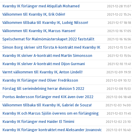
Kvarnby IK förlänger med Atiqullah Mohamed
2021-12-28 11:07
Välkommen till Kvarnby IK, Erik Odén!
2021-12-22 15:24
Välkommen tillbaka till Kvarnby IK, Ludvig Nilsson!
2021-12-17 18:18
Välkommen till Kvarnby IK, Marcus Hansen!
2021-12-16 17:05
Spelschemat för Malmömästerskapet 2022 fastställt
2021-12-16 16:56
Simon Borg skriver sitt första A-kontrakt med Kvarnby IK
2021-12-15 13:41
Kvarnby IK skriver A-kontrakt med Martin Simonsson
2021-12-13 15:54
Kvarnby IK skriver A-kontrakt med Dijon Gurmani
2021-12-10 11:41
Varmt välkommen till Kvarnby IK, Anton Lindell!
2021-12-09 19:51
Kvarnby IK förlänger med Oliver Fredriksson
2021-12-09 10:12
Förslag till serieindelning herrar division 5 2022
2021-12-08 15:53
Pontus Andersson förlänger med KIK även över 2022
2021-12-06 18:48
Välkommen tillbaka till Kvarnby IK, Gabriel de Souza!
2021-12-03 14:00
Kvarnby IK och Marcus Sjölin överens om en förlängning
2021-12-03 11:45
Kvarnby IK förlänger med Haider El Timimi
2021-12-02 23:10
Kvarnby IK förlänger kontraktet med Aleksander Jovanovic
2021-12-01 16:40