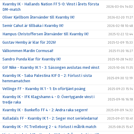
Kvarnby IK - Hallands Nation FF 5-0: Vinst i årets första
2026-03-04 14:02
DM-match
Oliver Kjellbom återvänder till Kvarnby IK!
2026-02-20 11:27
Semir Cahut är tillbaka i Kvarnby IK!
2026-02-18 10:48
Hampus Christoffersen återvänder till Kvarnby IK!
2025-12-22 12:44
Gustav Hemby är klar för 2026!
2025-12-09 15:33
Välkommen Mardin Cormusai!
2025-11-20 16:27
Sandro Punda klar för Kvarnby IK!
2025-10-28 14:02
GIF Nike - Kvarnby IK 1 - 3: Säsongen avslutas med vinst
2025-10-06 11:35
Kvarnby IK - Saba Palestina KIF 0 - 2: Förlust i sista
2025-09-30 12:19
hemmamatchen
Vellinge FF - Kvarnby IK 1 - 1: En oförtjänt poäng
2025-09-23 15:14
Kvarnby IK - IFK Klagshamn 4 - 0: Övertygande vinst i
2025-09-16 16:18
tredje raka
Kvarnby IK - Bunkeflo FF 4 - 2: Andra raka segern!
2025-09-09 14:32
Kulladals FF - Kvarnby IK 1 - 2: Seger mot serieledarna!
2025-09-01 10:41
Kvarnby IK - FC Trelleborg 2 - 4: Förlust i målrik match
2025-08-25 15:47