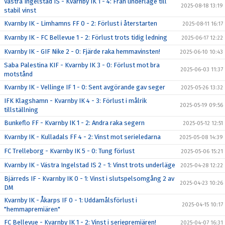
Västra Ingelstad IS - Kvarnby IK 1 - 4: Från underläge till
2025-08-18 13:19
stabil vinst
Kvarnby IK - Limhamns FF 0 - 2: Förlust i återstarten
2025-08-11 16:17
Kvarnby IK - FC Bellevue 1 - 2: Förlust trots tidig ledning
2025-06-17 12:22
Kvarnby IK - GIF Nike 2 - 0: Fjärde raka hemmavinsten!
2025-06-10 10:43
Saba Palestina KIF - Kvarnby IK 3 - 0: Förlust mot bra
2025-06-03 11:37
motstånd
Kvarnby IK - Vellinge IF 1 - 0: Sent avgörande gav seger
2025-05-26 13:32
IFK Klagshamn - Kvarnby IK 4 - 3: Förlust i målrik
2025-05-19 09:56
tillställning
Bunkeflo FF - Kvarnby IK 1 - 2: Andra raka segern
2025-05-12 12:51
Kvarnby IK - Kulladals FF 4 - 2: Vinst mot serieledarna
2025-05-08 14:39
FC Trelleborg - Kvarnby IK 5 - 0: Tung förlust
2025-05-06 15:21
Kvarnby IK - Västra Ingelstad IS 2 - 1: Vinst trots underläge
2025-04-28 12:22
Bjärreds IF - Kvarnby IK 0 - 1: Vinst i slutspelsomgång 2 av
2025-04-23 10:26
DM
Kvarnby IK - Åkarps IF 0 - 1: Uddamålsförlust i
2025-04-15 10:17
"hemmapremiären"
FC Bellevue - Kvarnby IK 1 - 2: Vinst i seriepremiären!
2025-04-07 16:31