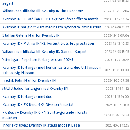
2024-02-05 15:23
seger!
Välkommen tillbaka till Kvarnby IK Tim Hansson!
2024-01-29 17:04
Kvarnby IK - FC Möllan 1 - 1: Oavgjort i årets första match
2024-01-22 10:14
Kvarnby IK har gjort klart med nästa nyförvärv, Amir Naffah
2023-12-20 11:12
Staffan Gelens klar för Kvarnby IK
2023-12-18 09:04
Kvarnby IK - Malmö IK 1-2: Förlust trots bra prestation
2023-12-13 10:23
Välkommen tillbaka till Kvarnby IK, Samuel Karpin!
2023-12-05 15:05
Ytterligare 2 spelare förlänger över 2024!
2023-11-27 13:29
Kvarnby IK förlänger med herrarnas tränarduo Ulf Jansson
2023-11-21 10:00
och Ludvig Nilsson
Fredrik Palm klar för Kvarnby IK!
2023-11-20 09:38
Mittfältsduo förlänger med Kvarnby IK!
2023-11-16 11:52
Kvarnby IK förlänger med duo!
2023-11-15 14:00
Kvarnby IK - FK Besa 6-2: Division 4 nästa!
2023-11-06 11:15
FK Besa - Kvarnby IK 0 - 1: Sent avgörande i första
2023-11-02 09:43
matchen
Inför extrakval: Kvarnby IK ställs mot FK Besa
2023-10-31 12:55