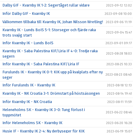
Dalby GIF - Kvarnby IK 1-2: Segertåget rullar vidare
2023-09-12 12:02
Inför Dalby GIF - Kvarnby IK
2023-09-08 10:00
Välkommen tillbaka till Kvarnby IK, Johan Nilsson Wretling!
2023-09-06 11:19
Kvarnby IK - Lunds BoIS 5-1: Storseger och fjärde raka
2023-09-04 15:47
trots svajig start
Inför Kvarnby IK - Lunds BoIS
2023-09-01 09:17
Kvarnby IK - Saba Palestina KIF/Liria IF 4-0: Tredje raka
2023-08-28 18:03
segern
Inför Kvarnby IK - Saba Palestina KIF/Liria IF
2023-08-25 10:33
Furulunds IK - Kvarnby IK 0-1: KIK upp på kvalplats efter ny
2023-08-23 08:40
seger
Inför Furulunds IK - Kvarnby IK
2023-08-18 12:13
Kvarnby IK - NK Croatia 3-1: Drömstart på höstsäsongen
2023-08-14 19:41
Inför Kvarnby IK - NK Croatia
2023-08-11 11:59
Heleneholms SK - Kvarnby IK 3-0: Tung förlust i
2023-06-22 08:46
toppmötet
Inför Heleneholms SK - Kvarnby IK
2023-06-20 16:28
Husie IF - Kvarnby IK 2-4: Ny derbyseger för KIK
2023-06-19 15:07