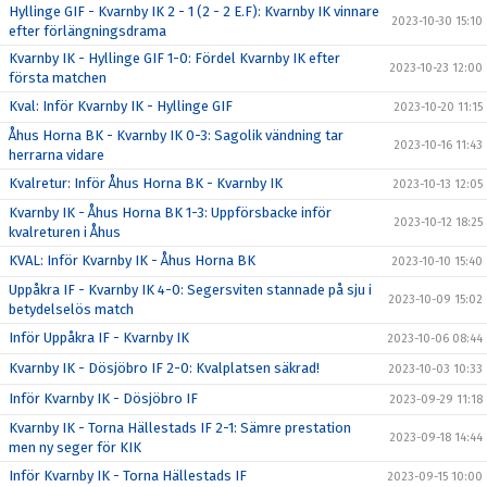
Hyllinge GIF - Kvarnby IK 2 - 1 (2 - 2 E.F): Kvarnby IK vinnare
2023-10-30 15:10
efter förlängningsdrama
Kvarnby IK - Hyllinge GIF 1-0: Fördel Kvarnby IK efter
2023-10-23 12:00
första matchen
Kval: Inför Kvarnby IK - Hyllinge GIF
2023-10-20 11:15
Åhus Horna BK - Kvarnby IK 0-3: Sagolik vändning tar
2023-10-16 11:43
herrarna vidare
Kvalretur: Inför Åhus Horna BK - Kvarnby IK
2023-10-13 12:05
Kvarnby IK - Åhus Horna BK 1-3: Uppförsbacke inför
2023-10-12 18:25
kvalreturen i Åhus
KVAL: Inför Kvarnby IK - Åhus Horna BK
2023-10-10 15:40
Uppåkra IF - Kvarnby IK 4-0: Segersviten stannade på sju i
2023-10-09 15:02
betydelselös match
Inför Uppåkra IF - Kvarnby IK
2023-10-06 08:44
Kvarnby IK - Dösjöbro IF 2-0: Kvalplatsen säkrad!
2023-10-03 10:33
Inför Kvarnby IK - Dösjöbro IF
2023-09-29 11:18
Kvarnby IK - Torna Hällestads IF 2-1: Sämre prestation
2023-09-18 14:44
men ny seger för KIK
Inför Kvarnby IK - Torna Hällestads IF
2023-09-15 10:00