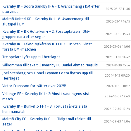
Kvarnby IK - Södra Sandby IF 6 - 1: Avancemang i DM efter
2025-03-27 11:36
storvinst
Malmö United KF - Kvarnby IK 1 - 8: Avancemang till
2025-03-17 14:15
slutspel i DM
Kvarnby IK - BK Höllviken 4 - 2: Förstaplatsen i DM-
2025-03-10 15:43
gruppen nära efter seger
Kvarnby IK - Teknologkårens IF LTH 2 - 0: Stabil vinst i
2025-03-04 14:06
första DM-matchen
Tre spelare lyfts upp till herrlaget
2025-01-10 14:42
Välkommen tillbaka till Kvarnby IK, Daniel Ahmad Naguib!
2024-11-30 15:54
Joel Stenberg och Lionel Leyman Costa flyttas upp till
2024-11-13 09:20
Herrlaget
Victor Fransson fortsätter över 2025!
2024-11-10 10:17
Vellinge FF - Kvarnby IK 1 - 2: Vinst i säsongens sista
2024-10-07 14:40
match
Kvarnby IK - Bunkeflo FF 1 - 3: Förlust i årets sista
2024-09-30 12:24
hemmamatch
Malmö City FC - Kvarnby IK 0 - 1: Tidigt mål räckte till
2024-09-23 14:04
seger