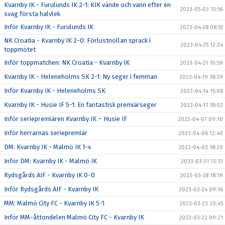
Kvarnby IK - Furulunds IK 2-1: KIK vände och vann efter en
2023-05-03 13:56
svag första halvlek
Inför Kvarnby IK - Furulunds IK
2023-04-28 08:55
NK Croatia - Kvarnby IK 2-0: Förlustnollan sprack i
2023-04-25 12:34
toppmötet
Inför toppmatchen: NK Croatia - Kvarnby IK
2023-04-21 10:59
Kvarnby IK - Heleneholms SK 2-1: Ny seger i femman
2023-04-19 18:39
Inför Kvarnby IK - Heleneholms SK
2023-04-14 15:08
Kvarnby IK - Husie IF 5-1: En fantastisk premiärseger
2023-04-11 18:02
Inför seriepremiären Kvarnby IK – Husie IF
2023-04-07 09:10
Inför herrarnas seriepremiär
2023-04-06 12:40
DM: Kvarnby IK - Malmö IK 1-4
2023-04-03 18:20
Inför DM: Kvarnby IK - Malmö IK
2023-03-31 13:13
Rydsgårds AIF - Kvarnby IK 0-0
2023-03-28 18:19
Inför Rydsgårds AIF - Kvarnby IK
2023-03-24 09:16
MM: Malmö City FC - Kvarnby IK 5-1
2023-03-23 20:45
Inför MM-åttondelen Malmö City FC - Kvarnby IK
2023-03-22 09:21