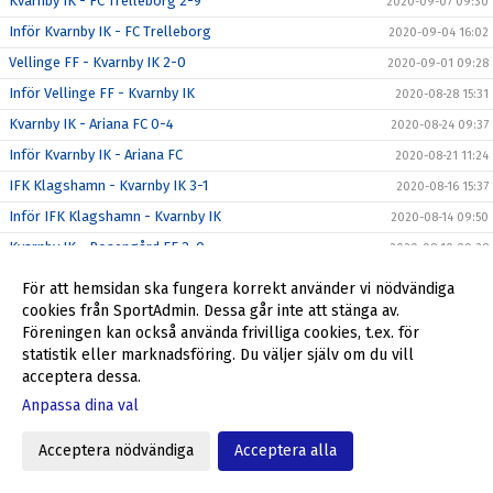
Kvarnby IK - FC Trelleborg 2-9
2020-09-07 09:30
Inför Kvarnby IK - FC Trelleborg
2020-09-04 16:02
Vellinge FF - Kvarnby IK 2-0
2020-09-01 09:28
Inför Vellinge FF - Kvarnby IK
2020-08-28 15:31
Kvarnby IK - Ariana FC 0-4
2020-08-24 09:37
Inför Kvarnby IK - Ariana FC
2020-08-21 11:24
IFK Klagshamn - Kvarnby IK 3-1
2020-08-16 15:37
Inför IFK Klagshamn - Kvarnby IK
2020-08-14 09:50
Kvarnby IK - Rosengård FF 2-0
2020-08-10 09:28
Inför Kvarnby IK - Rosengårds FF
2020-08-08 09:30
För att hemsidan ska fungera korrekt använder vi nödvändiga
Kvarnby IK - Lilla Torg FF 1-1
cookies från SportAdmin. Dessa går inte att stänga av.
2020-08-06 09:30
Föreningen kan också använda frivilliga cookies, t.ex. för
BK Flagg - Kvarnby IK 3-3
2020-08-02 14:28
statistik eller marknadsföring. Du väljer själv om du vill
Inför BK Flagg - Kvarnby IK
2020-07-31 13:46
acceptera dessa.
Bjärreds IF - Kvarnby IK 3-3
2020-07-26 09:32
Anpassa dina val
Kvarnby IK - Åstorps FF 2-2
2020-07-12 13:50
Acceptera nödvändiga
Acceptera alla
Inför Kvarnby IK - Åstorps FF
2020-07-11 09:45