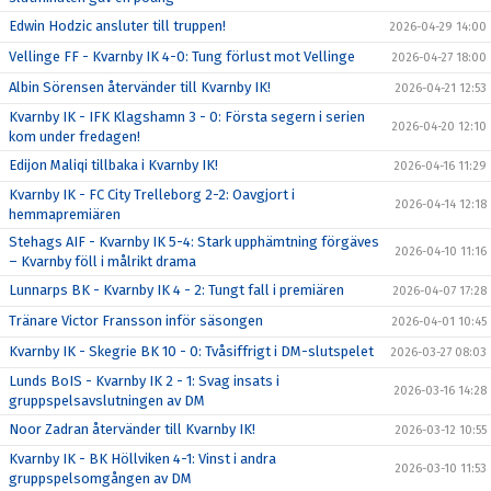
Edwin Hodzic ansluter till truppen!
2026-04-29 14:00
Vellinge FF - Kvarnby IK 4-0: Tung förlust mot Vellinge
2026-04-27 18:00
Albin Sörensen återvänder till Kvarnby IK!
2026-04-21 12:53
Kvarnby IK - IFK Klagshamn 3 - 0: Första segern i serien
2026-04-20 12:10
kom under fredagen!
Edijon Maliqi tillbaka i Kvarnby IK!
2026-04-16 11:29
Kvarnby IK - FC City Trelleborg 2-2: Oavgjort i
2026-04-14 12:18
hemmapremiären
Stehags AIF - Kvarnby IK 5-4: Stark upphämtning förgäves
2026-04-10 11:16
– Kvarnby föll i målrikt drama
Lunnarps BK - Kvarnby IK 4 - 2: Tungt fall i premiären
2026-04-07 17:28
Tränare Victor Fransson inför säsongen
2026-04-01 10:45
Kvarnby IK - Skegrie BK 10 - 0: Tvåsiffrigt i DM-slutspelet
2026-03-27 08:03
Lunds BoIS - Kvarnby IK 2 - 1: Svag insats i
2026-03-16 14:28
gruppspelsavslutningen av DM
Noor Zadran återvänder till Kvarnby IK!
2026-03-12 10:55
Kvarnby IK - BK Höllviken 4-1: Vinst i andra
2026-03-10 11:53
gruppspelsomgången av DM