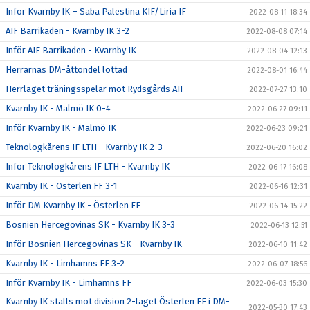
Inför Kvarnby IK – Saba Palestina KIF/Liria IF
2022-08-11 18:34
AIF Barrikaden - Kvarnby IK 3-2
2022-08-08 07:14
Inför AIF Barrikaden - Kvarnby IK
2022-08-04 12:13
Herrarnas DM-åttondel lottad
2022-08-01 16:44
Herrlaget träningsspelar mot Rydsgårds AIF
2022-07-27 13:10
Kvarnby IK - Malmö IK 0-4
2022-06-27 09:11
Inför Kvarnby IK - Malmö IK
2022-06-23 09:21
Teknologkårens IF LTH - Kvarnby IK 2-3
2022-06-20 16:02
Inför Teknologkårens IF LTH - Kvarnby IK
2022-06-17 16:08
Kvarnby IK - Österlen FF 3-1
2022-06-16 12:31
Inför DM Kvarnby IK - Österlen FF
2022-06-14 15:22
Bosnien Hercegovinas SK - Kvarnby IK 3-3
2022-06-13 12:51
Inför Bosnien Hercegovinas SK - Kvarnby IK
2022-06-10 11:42
Kvarnby IK - Limhamns FF 3-2
2022-06-07 18:56
Inför Kvarnby IK - Limhamns FF
2022-06-03 15:30
Kvarnby IK ställs mot division 2-laget Österlen FF i DM-
2022-05-30 17:43