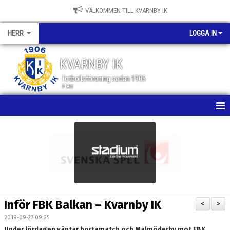
VÄLKOMMEN TILL KVARNBY IK
HERR
LOGGA IN
KVARNBY IK
fotbollsförening sedan 1906
Herr
HEM
NYHETER
KALENDER
MATCHER
Inför FBK Balkan – Kvarnby IK
<
>
TRUPPEN
2019-09-27 09:25
Under lördagen väntar bortamatch och Malmöderby mot FBK