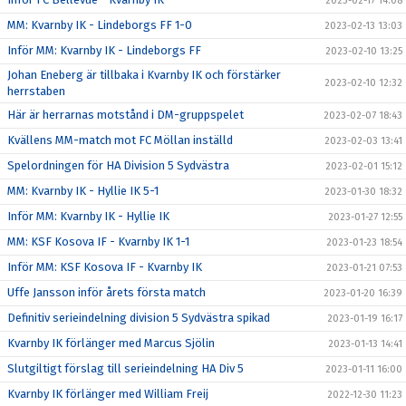
2023-02-17 14:08
MM: Kvarnby IK - Lindeborgs FF 1-0
2023-02-13 13:03
Inför MM: Kvarnby IK - Lindeborgs FF
2023-02-10 13:25
Johan Eneberg är tillbaka i Kvarnby IK och förstärker
2023-02-10 12:32
herrstaben
Här är herrarnas motstånd i DM-gruppspelet
2023-02-07 18:43
Kvällens MM-match mot FC Möllan inställd
2023-02-03 13:41
Spelordningen för HA Division 5 Sydvästra
2023-02-01 15:12
MM: Kvarnby IK - Hyllie IK 5-1
2023-01-30 18:32
Inför MM: Kvarnby IK - Hyllie IK
2023-01-27 12:55
MM: KSF Kosova IF - Kvarnby IK 1-1
2023-01-23 18:54
Inför MM: KSF Kosova IF - Kvarnby IK
2023-01-21 07:53
Uffe Jansson inför årets första match
2023-01-20 16:39
Definitiv serieindelning division 5 Sydvästra spikad
2023-01-19 16:17
Kvarnby IK förlänger med Marcus Sjölin
2023-01-13 14:41
Slutgiltigt förslag till serieindelning HA Div 5
2023-01-11 16:00
Kvarnby IK förlänger med William Freij
2022-12-30 11:23