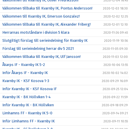
Välkommen till Kvarnby IK, Oliver Fredriksson!
2020-12-04 16:45
Välkommen tillbaka till Kvarnby IK, Pontus Andersson!
2020-12-03 18:30
Välkommen till Kvarnby IK, Emerson Gonzalez!
2020-12-02 12:35
Välkommen tillbaka till Kvarnby IK, Alexander Friberg!
2020-12-01 12:10
Herrarnas motståndare i division 5 klara
2020-11-26 09:45
Slutgiltigt förslag till serieindelning för Kvarnby IK
2020-11-19 10:56
Förslag till serieindelning herrar div 5 2021
2020-11-05 09:30
Välkommen tillbaka till Kvarnby IK, Ulf Jansson!
2020-11-03 12:00
Åkarps IF - Kvarnby IK 5-2
2020-10-06 13:55
Inför Åkarps IF - Kvarnby IK
2020-10-02 14:02
Kvarnby IK - KSF Kosova 1-3
2020-09-29 16:09
Inför Kvarnby IK - KSF Kosova IF
2020-09-25 12:04
Kvarnby IK - BK Höllviken 1-4
2020-09-22 11:59
Inför Kvarnby IK - BK Höllviken
2020-09-18 09:29
Limhamns FF - Kvarnby IK 5-0
2020-09-14 09:21
Inför Limhamns FF - Kvarnby IK
2020-09-11 10:55