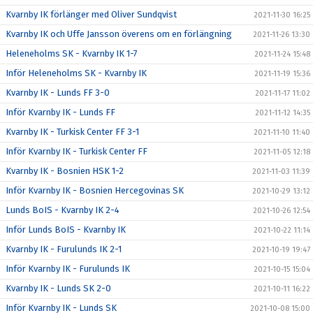
Kvarnby IK förlänger med Oliver Sundqvist
2021-11-30 16:25
Kvarnby IK och Uffe Jansson överens om en förlängning
2021-11-26 13:30
Heleneholms SK - Kvarnby IK 1-7
2021-11-24 15:48
Inför Heleneholms SK - Kvarnby IK
2021-11-19 15:36
Kvarnby IK - Lunds FF 3-0
2021-11-17 11:02
Inför Kvarnby IK - Lunds FF
2021-11-12 14:35
Kvarnby IK - Turkisk Center FF 3-1
2021-11-10 11:40
Inför Kvarnby IK - Turkisk Center FF
2021-11-05 12:18
Kvarnby IK - Bosnien HSK 1-2
2021-11-03 11:39
Inför Kvarnby IK - Bosnien Hercegovinas SK
2021-10-29 13:12
Lunds BoIS - Kvarnby IK 2-4
2021-10-26 12:54
Inför Lunds BoIS - Kvarnby IK
2021-10-22 11:14
Kvarnby IK - Furulunds IK 2-1
2021-10-19 19:47
Inför Kvarnby IK - Furulunds IK
2021-10-15 15:04
Kvarnby IK - Lunds SK 2-0
2021-10-11 16:22
Inför Kvarnby IK - Lunds SK
2021-10-08 15:00