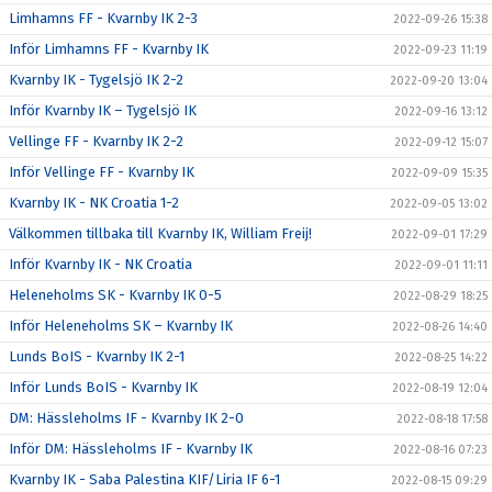
Limhamns FF - Kvarnby IK 2-3
2022-09-26 15:38
Inför Limhamns FF - Kvarnby IK
2022-09-23 11:19
Kvarnby IK - Tygelsjö IK 2-2
2022-09-20 13:04
Inför Kvarnby IK – Tygelsjö IK
2022-09-16 13:12
Vellinge FF - Kvarnby IK 2-2
2022-09-12 15:07
Inför Vellinge FF - Kvarnby IK
2022-09-09 15:35
Kvarnby IK - NK Croatia 1-2
2022-09-05 13:02
Välkommen tillbaka till Kvarnby IK, William Freij!
2022-09-01 17:29
Inför Kvarnby IK - NK Croatia
2022-09-01 11:11
Heleneholms SK - Kvarnby IK 0-5
2022-08-29 18:25
Inför Heleneholms SK – Kvarnby IK
2022-08-26 14:40
Lunds BoIS - Kvarnby IK 2-1
2022-08-25 14:22
Inför Lunds BoIS - Kvarnby IK
2022-08-19 12:04
DM: Hässleholms IF - Kvarnby IK 2-0
2022-08-18 17:58
Inför DM: Hässleholms IF - Kvarnby IK
2022-08-16 07:23
Kvarnby IK - Saba Palestina KIF/Liria IF 6-1
2022-08-15 09:29