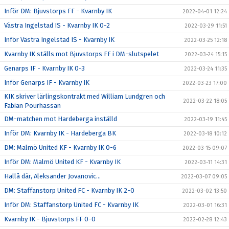
Inför DM: Bjuvstorps FF - Kvarnby IK
2022-04-01 12:24
Västra Ingelstad IS - Kvarnby IK 0-2
2022-03-29 11:51
Inför Västra Ingelstad IS - Kvarnby IK
2022-03-25 12:18
Kvarnby IK ställs mot Bjuvstorps FF i DM-slutspelet
2022-03-24 15:15
Genarps IF - Kvarnby IK 0-3
2022-03-24 11:35
Inför Genarps IF - Kvarnby IK
2022-03-23 17:00
KIK skriver lärlingskontrakt med William Lundgren och
2022-03-22 18:05
Fabian Pourhassan
DM-matchen mot Hardeberga inställd
2022-03-19 11:45
Inför DM: Kvarnby IK - Hardeberga BK
2022-03-18 10:12
DM: Malmö United KF - Kvarnby IK 0-6
2022-03-15 09:07
Inför DM: Malmö United KF - Kvarnby IK
2022-03-11 14:31
Hallå där, Aleksander Jovanovic...
2022-03-07 09:05
DM: Staffanstorp United FC - Kvarnby IK 2-0
2022-03-02 13:50
Inför DM: Staffanstorp United FC - Kvarnby IK
2022-03-01 16:31
Kvarnby IK - Bjuvstorps FF 0-0
2022-02-28 12:43