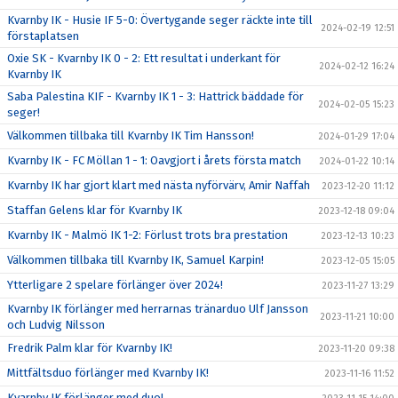
Kvarnby IK - Husie IF 5-0: Övertygande seger räckte inte till
2024-02-19 12:51
förstaplatsen
Oxie SK - Kvarnby IK 0 - 2: Ett resultat i underkant för
2024-02-12 16:24
Kvarnby IK
Saba Palestina KIF - Kvarnby IK 1 - 3: Hattrick bäddade för
2024-02-05 15:23
seger!
Välkommen tillbaka till Kvarnby IK Tim Hansson!
2024-01-29 17:04
Kvarnby IK - FC Möllan 1 - 1: Oavgjort i årets första match
2024-01-22 10:14
Kvarnby IK har gjort klart med nästa nyförvärv, Amir Naffah
2023-12-20 11:12
Staffan Gelens klar för Kvarnby IK
2023-12-18 09:04
Kvarnby IK - Malmö IK 1-2: Förlust trots bra prestation
2023-12-13 10:23
Välkommen tillbaka till Kvarnby IK, Samuel Karpin!
2023-12-05 15:05
Ytterligare 2 spelare förlänger över 2024!
2023-11-27 13:29
Kvarnby IK förlänger med herrarnas tränarduo Ulf Jansson
2023-11-21 10:00
och Ludvig Nilsson
Fredrik Palm klar för Kvarnby IK!
2023-11-20 09:38
Mittfältsduo förlänger med Kvarnby IK!
2023-11-16 11:52
Kvarnby IK förlänger med duo!