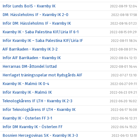
Inför Lunds BoIS - Kvarnby IK
2022-08-19 12:04
DM: Hässleholms IF - Kvarnby IK 2-0
2022-08-18 17:58
Inför DM: Hässleholms IF - Kvarnby IK
2022-08-16 07:23
Kvarnby IK - Saba Palestina KIF/Liria IF 6-1
2022-08-15 09:29
Inför Kvarnby IK – Saba Palestina KIF/Liria IF
2022-08-11 18:34
AIF Barrikaden - Kvarnby IK 3-2
2022-08-08 07:14
Inför AIF Barrikaden - Kvarnby IK
2022-08-04 12:13
Herrarnas DM-åttondel lottad
2022-08-01 16:44
Herrlaget träningsspelar mot Rydsgårds AIF
2022-07-27 13:10
Kvarnby IK - Malmö IK 0-4
2022-06-27 09:11
Inför Kvarnby IK - Malmö IK
2022-06-23 09:21
Teknologkårens IF LTH - Kvarnby IK 2-3
2022-06-20 16:02
Inför Teknologkårens IF LTH - Kvarnby IK
2022-06-17 16:08
Kvarnby IK - Österlen FF 3-1
2022-06-16 12:31
Inför DM Kvarnby IK - Österlen FF
2022-06-14 15:22
Bosnien Hercegovinas SK - Kvarnby IK 3-3
2022-06-13 12:51