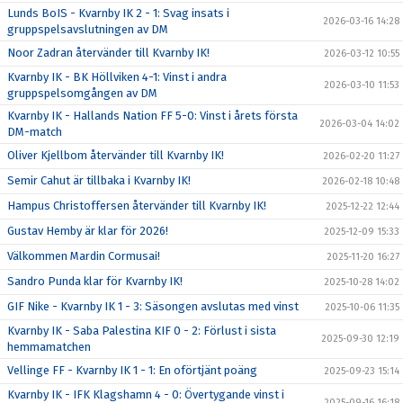
Lunds BoIS - Kvarnby IK 2 - 1: Svag insats i
2026-03-16 14:28
gruppspelsavslutningen av DM
Noor Zadran återvänder till Kvarnby IK!
2026-03-12 10:55
Kvarnby IK - BK Höllviken 4-1: Vinst i andra
2026-03-10 11:53
gruppspelsomgången av DM
Kvarnby IK - Hallands Nation FF 5-0: Vinst i årets första
2026-03-04 14:02
DM-match
Oliver Kjellbom återvänder till Kvarnby IK!
2026-02-20 11:27
Semir Cahut är tillbaka i Kvarnby IK!
2026-02-18 10:48
Hampus Christoffersen återvänder till Kvarnby IK!
2025-12-22 12:44
Gustav Hemby är klar för 2026!
2025-12-09 15:33
Välkommen Mardin Cormusai!
2025-11-20 16:27
Sandro Punda klar för Kvarnby IK!
2025-10-28 14:02
GIF Nike - Kvarnby IK 1 - 3: Säsongen avslutas med vinst
2025-10-06 11:35
Kvarnby IK - Saba Palestina KIF 0 - 2: Förlust i sista
2025-09-30 12:19
hemmamatchen
Vellinge FF - Kvarnby IK 1 - 1: En oförtjänt poäng
2025-09-23 15:14
Kvarnby IK - IFK Klagshamn 4 - 0: Övertygande vinst i
2025-09-16 16:18