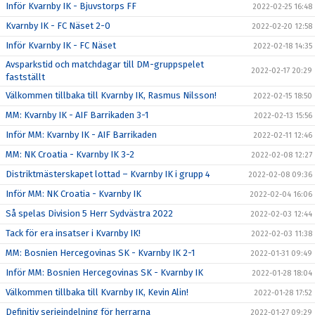
Inför Kvarnby IK - Bjuvstorps FF
2022-02-25 16:48
Kvarnby IK - FC Näset 2-0
2022-02-20 12:58
Inför Kvarnby IK - FC Näset
2022-02-18 14:35
Avsparkstid och matchdagar till DM-gruppspelet
2022-02-17 20:29
fastställt
Välkommen tillbaka till Kvarnby IK, Rasmus Nilsson!
2022-02-15 18:50
MM: Kvarnby IK - AIF Barrikaden 3-1
2022-02-13 15:56
Inför MM: Kvarnby IK - AIF Barrikaden
2022-02-11 12:46
MM: NK Croatia - Kvarnby IK 3-2
2022-02-08 12:27
Distriktmästerskapet lottad – Kvarnby IK i grupp 4
2022-02-08 09:36
Inför MM: NK Croatia - Kvarnby IK
2022-02-04 16:06
Så spelas Division 5 Herr Sydvästra 2022
2022-02-03 12:44
Tack för era insatser i Kvarnby IK!
2022-02-03 11:38
MM: Bosnien Hercegovinas SK - Kvarnby IK 2-1
2022-01-31 09:49
Inför MM: Bosnien Hercegovinas SK - Kvarnby IK
2022-01-28 18:04
Välkommen tillbaka till Kvarnby IK, Kevin Alin!
2022-01-28 17:52
Definitiv serieindelning för herrarna
2022-01-27 09:29