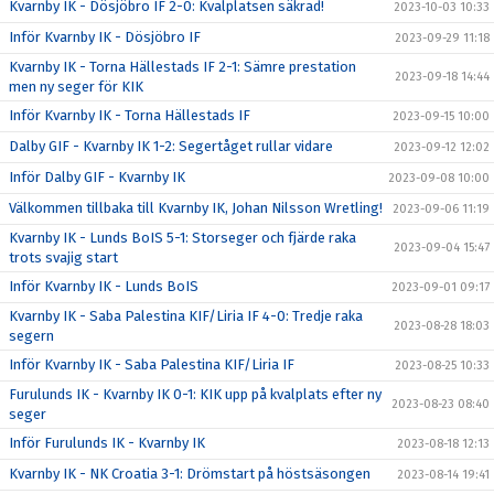
Kvarnby IK - Dösjöbro IF 2-0: Kvalplatsen säkrad!
2023-10-03 10:33
Inför Kvarnby IK - Dösjöbro IF
2023-09-29 11:18
Kvarnby IK - Torna Hällestads IF 2-1: Sämre prestation
2023-09-18 14:44
men ny seger för KIK
Inför Kvarnby IK - Torna Hällestads IF
2023-09-15 10:00
Dalby GIF - Kvarnby IK 1-2: Segertåget rullar vidare
2023-09-12 12:02
Inför Dalby GIF - Kvarnby IK
2023-09-08 10:00
Välkommen tillbaka till Kvarnby IK, Johan Nilsson Wretling!
2023-09-06 11:19
Kvarnby IK - Lunds BoIS 5-1: Storseger och fjärde raka
2023-09-04 15:47
trots svajig start
Inför Kvarnby IK - Lunds BoIS
2023-09-01 09:17
Kvarnby IK - Saba Palestina KIF/Liria IF 4-0: Tredje raka
2023-08-28 18:03
segern
Inför Kvarnby IK - Saba Palestina KIF/Liria IF
2023-08-25 10:33
Furulunds IK - Kvarnby IK 0-1: KIK upp på kvalplats efter ny
2023-08-23 08:40
seger
Inför Furulunds IK - Kvarnby IK
2023-08-18 12:13
Kvarnby IK - NK Croatia 3-1: Drömstart på höstsäsongen
2023-08-14 19:41