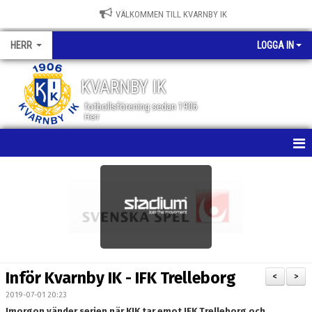
VÄLKOMMEN TILL KVARNBY IK
HERR
LOGGA IN
KVARNBY IK
fotbollsförening sedan 1906
Herr
HEM
NYHETER
KALENDER
MATCHER
Inför Kvarnby IK - IFK Trelleborg
<
>
TRUPPEN
2019-07-01 20:23
Imorgon vänder serien när KIK tar emot IFK Trelleborg och