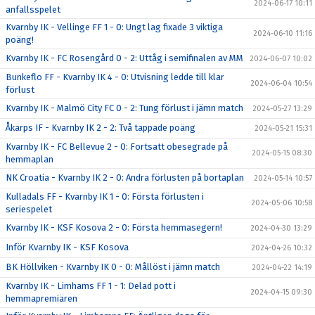
2024-06-17 10:11
anfallsspelet
Kvarnby IK - Vellinge FF 1 - 0: Ungt lag fixade 3 viktiga
2024-06-10 11:16
poäng!
Kvarnby IK - FC Rosengård 0 - 2: Uttåg i semifinalen av MM
2024-06-07 10:02
Bunkeflo FF - Kvarnby IK 4 - 0: Utvisning ledde till klar
2024-06-04 10:54
förlust
Kvarnby IK - Malmö City FC 0 - 2: Tung förlust i jämn match
2024-05-27 13:29
Åkarps IF - Kvarnby IK 2 - 2: Två tappade poäng
2024-05-21 15:31
Kvarnby IK - FC Bellevue 2 - 0: Fortsatt obesegrade på
2024-05-15 08:30
hemmaplan
NK Croatia - Kvarnby IK 2 - 0: Andra förlusten på bortaplan
2024-05-14 10:57
Kulladals FF - Kvarnby IK 1 - 0: Första förlusten i
2024-05-06 10:58
seriespelet
Kvarnby IK - KSF Kosova 2 - 0: Första hemmasegern!
2024-04-30 13:29
Inför Kvarnby IK - KSF Kosova
2024-04-26 10:32
BK Höllviken - Kvarnby IK 0 - 0: Mållöst i jämn match
2024-04-22 14:19
Kvarnby IK - Limhams FF 1 - 1: Delad pott i
2024-04-15 09:30
hemmapremiären