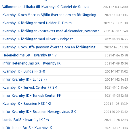
Välkommen tillbaka till Kvarnby IK, Gabriel de Souza!
2021-12-03 14:00
Kvarnby IK och Marcus Sjölin överens om en förlängning
2021-12-03 11:45
Kvarnby IK förlänger med Haider El Timimi
2021-12-02 23:10
Kvarnby IK förlänger kontraktet med Aleksander Jovanovic
2021-12-01 16:40
Kvarnby IK förlänger med Oliver Sundqvist
2021-11-30 16:25
Kvarnby IK och Uffe Jansson överens om en förlängning
2021-11-26 13:30
Heleneholms SK - Kvarnby IK 1-7
2021-11-24 15:48
Inför Heleneholms SK - Kvarnby IK
2021-11-19 15:36
Kvarnby IK - Lunds FF 3-0
2021-11-17 11:02
Inför Kvarnby IK - Lunds FF
2021-11-12 14:35
Kvarnby IK - Turkisk Center FF 3-1
2021-11-10 11:40
Inför Kvarnby IK - Turkisk Center FF
2021-11-05 12:18
Kvarnby IK - Bosnien HSK 1-2
2021-11-03 11:39
Inför Kvarnby IK - Bosnien Hercegovinas SK
2021-10-29 13:12
Lunds BoIS - Kvarnby IK 2-4
2021-10-26 12:54
Inför Lunds BoIS - Kvarnby IK
2021-10-22 11:14