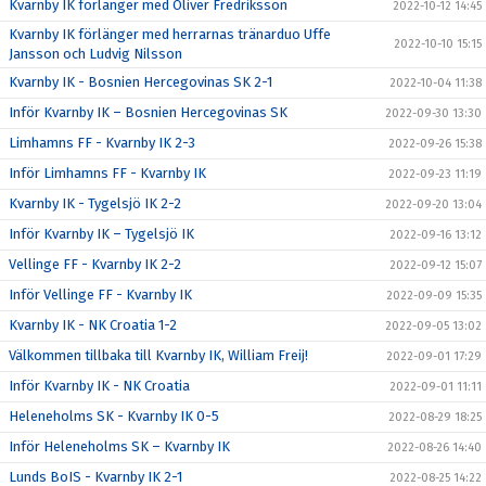
Kvarnby IK förlänger med Oliver Fredriksson
2022-10-12 14:45
Kvarnby IK förlänger med herrarnas tränarduo Uffe
2022-10-10 15:15
Jansson och Ludvig Nilsson
Kvarnby IK - Bosnien Hercegovinas SK 2-1
2022-10-04 11:38
Inför Kvarnby IK – Bosnien Hercegovinas SK
2022-09-30 13:30
Limhamns FF - Kvarnby IK 2-3
2022-09-26 15:38
Inför Limhamns FF - Kvarnby IK
2022-09-23 11:19
Kvarnby IK - Tygelsjö IK 2-2
2022-09-20 13:04
Inför Kvarnby IK – Tygelsjö IK
2022-09-16 13:12
Vellinge FF - Kvarnby IK 2-2
2022-09-12 15:07
Inför Vellinge FF - Kvarnby IK
2022-09-09 15:35
Kvarnby IK - NK Croatia 1-2
2022-09-05 13:02
Välkommen tillbaka till Kvarnby IK, William Freij!
2022-09-01 17:29
Inför Kvarnby IK - NK Croatia
2022-09-01 11:11
Heleneholms SK - Kvarnby IK 0-5
2022-08-29 18:25
Inför Heleneholms SK – Kvarnby IK
2022-08-26 14:40
Lunds BoIS - Kvarnby IK 2-1
2022-08-25 14:22