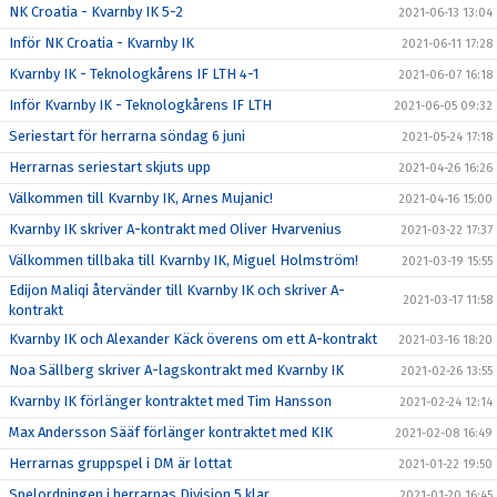
NK Croatia - Kvarnby IK 5-2
2021-06-13 13:04
Inför NK Croatia - Kvarnby IK
2021-06-11 17:28
Kvarnby IK - Teknologkårens IF LTH 4-1
2021-06-07 16:18
Inför Kvarnby IK - Teknologkårens IF LTH
2021-06-05 09:32
Seriestart för herrarna söndag 6 juni
2021-05-24 17:18
Herrarnas seriestart skjuts upp
2021-04-26 16:26
Välkommen till Kvarnby IK, Arnes Mujanic!
2021-04-16 15:00
Kvarnby IK skriver A-kontrakt med Oliver Hvarvenius
2021-03-22 17:37
Välkommen tillbaka till Kvarnby IK, Miguel Holmström!
2021-03-19 15:55
Edijon Maliqi återvänder till Kvarnby IK och skriver A-
2021-03-17 11:58
kontrakt
Kvarnby IK och Alexander Käck överens om ett A-kontrakt
2021-03-16 18:20
Noa Sällberg skriver A-lagskontrakt med Kvarnby IK
2021-02-26 13:55
Kvarnby IK förlänger kontraktet med Tim Hansson
2021-02-24 12:14
Max Andersson Sääf förlänger kontraktet med KIK
2021-02-08 16:49
Herrarnas gruppspel i DM är lottat
2021-01-22 19:50
Spelordningen i herrarnas Division 5 klar
2021-01-20 16:45