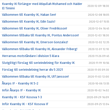
Kvarnby IK förlänger med Atiqullah Mohamed och Haider
2020-12-09 18:30
El Timimi
Välkommen till Kvarnby IK, Hakan Sen!
2020-12-08 18:05
Välkommen till Kvarnby IK, Edin Sazic!
2020-12-07 15:55
Välkommen till Kvarnby IK, Oliver Fredriksson!
2020-12-04 16:45
Välkommen tillbaka till Kvarnby IK, Pontus Andersson!
2020-12-03 18:30
Välkommen till Kvarnby IK, Emerson Gonzalez!
2020-12-02 12:35
Välkommen tillbaka till Kvarnby IK, Alexander Friberg!
2020-12-01 12:10
Herrarnas motståndare i division 5 klara
2020-11-26 09:45
Slutgiltigt förslag till serieindelning för Kvarnby IK
2020-11-19 10:56
Förslag till serieindelning herrar div 5 2021
2020-11-05 09:30
Välkommen tillbaka till Kvarnby IK, Ulf Jansson!
2020-11-03 12:00
Åkarps IF - Kvarnby IK 5-2
2020-10-06 13:55
Inför Åkarps IF - Kvarnby IK
2020-10-02 14:02
Kvarnby IK - KSF Kosova 1-3
2020-09-29 16:09
Inför Kvarnby IK - KSF Kosova IF
2020-09-25 12:04