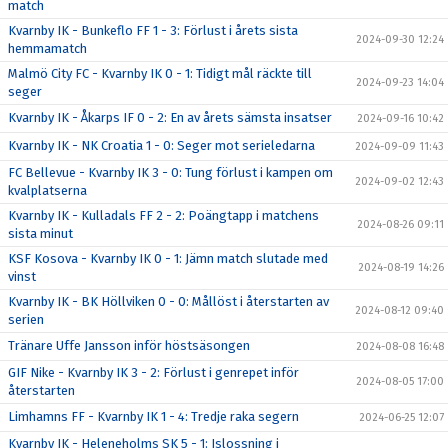
match
Kvarnby IK - Bunkeflo FF 1 - 3: Förlust i årets sista
2024-09-30 12:24
hemmamatch
Malmö City FC - Kvarnby IK 0 - 1: Tidigt mål räckte till
2024-09-23 14:04
seger
Kvarnby IK - Åkarps IF 0 - 2: En av årets sämsta insatser
2024-09-16 10:42
Kvarnby IK - NK Croatia 1 - 0: Seger mot serieledarna
2024-09-09 11:43
FC Bellevue - Kvarnby IK 3 - 0: Tung förlust i kampen om
2024-09-02 12:43
kvalplatserna
Kvarnby IK - Kulladals FF 2 - 2: Poängtapp i matchens
2024-08-26 09:11
sista minut
KSF Kosova - Kvarnby IK 0 - 1: Jämn match slutade med
2024-08-19 14:26
vinst
Kvarnby IK - BK Höllviken 0 - 0: Mållöst i återstarten av
2024-08-12 09:40
serien
Tränare Uffe Jansson inför höstsäsongen
2024-08-08 16:48
GIF Nike - Kvarnby IK 3 - 2: Förlust i genrepet inför
2024-08-05 17:00
återstarten
Limhamns FF - Kvarnby IK 1 - 4: Tredje raka segern
2024-06-25 12:07
Kvarnby IK - Heleneholms SK 5 - 1: Islossning i