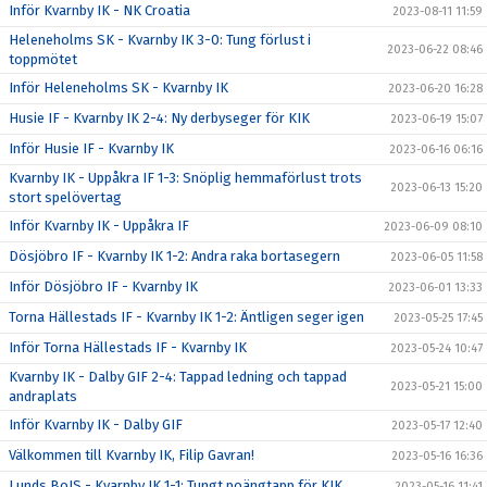
Inför Kvarnby IK - NK Croatia
2023-08-11 11:59
Heleneholms SK - Kvarnby IK 3-0: Tung förlust i
2023-06-22 08:46
toppmötet
Inför Heleneholms SK - Kvarnby IK
2023-06-20 16:28
Husie IF - Kvarnby IK 2-4: Ny derbyseger för KIK
2023-06-19 15:07
Inför Husie IF - Kvarnby IK
2023-06-16 06:16
Kvarnby IK - Uppåkra IF 1-3: Snöplig hemmaförlust trots
2023-06-13 15:20
stort spelövertag
Inför Kvarnby IK - Uppåkra IF
2023-06-09 08:10
Dösjöbro IF - Kvarnby IK 1-2: Andra raka bortasegern
2023-06-05 11:58
Inför Dösjöbro IF - Kvarnby IK
2023-06-01 13:33
Torna Hällestads IF - Kvarnby IK 1-2: Äntligen seger igen
2023-05-25 17:45
Inför Torna Hällestads IF - Kvarnby IK
2023-05-24 10:47
Kvarnby IK - Dalby GIF 2-4: Tappad ledning och tappad
2023-05-21 15:00
andraplats
Inför Kvarnby IK - Dalby GIF
2023-05-17 12:40
Välkommen till Kvarnby IK, Filip Gavran!
2023-05-16 16:36
Lunds BoIS - Kvarnby IK 1-1: Tungt poängtapp för KIK
2023-05-16 11:41