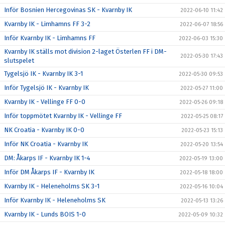
Inför Bosnien Hercegovinas SK - Kvarnby IK
2022-06-10 11:42
Kvarnby IK - Limhamns FF 3-2
2022-06-07 18:56
Inför Kvarnby IK - Limhamns FF
2022-06-03 15:30
Kvarnby IK ställs mot division 2-laget Österlen FF i DM-
2022-05-30 17:43
slutspelet
Tygelsjö IK - Kvarnby IK 3-1
2022-05-30 09:53
Inför Tygelsjö IK - Kvarnby IK
2022-05-27 11:00
Kvarnby IK - Vellinge FF 0-0
2022-05-26 09:18
Inför toppmötet Kvarnby IK - Vellinge FF
2022-05-25 08:17
NK Croatia - Kvarnby IK 0-0
2022-05-23 15:13
Inför NK Croatia - Kvarnby IK
2022-05-20 13:54
DM: Åkarps IF - Kvarnby IK 1-4
2022-05-19 13:00
Inför DM Åkarps IF - Kvarnby IK
2022-05-18 18:00
Kvarnby IK - Heleneholms SK 3-1
2022-05-16 10:04
Inför Kvarnby IK - Heleneholms SK
2022-05-13 13:26
Kvarnby IK - Lunds BOIS 1-0
2022-05-09 10:32