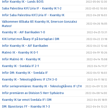
Inför Kvarnby IK - Lunds BOIS
2022-05-06 12:30
Saba Palestina KIF/Liria IF - Kvarnby IK 1-2
2022-05-02 10:00
Inför Saba Palestina KIF/Liria IF - Kvarnby IK
2022-04-28 16:03
Välkommen tillbaka till Kvarnby IK, Emerson Gonzalez
2022-04-26 16:05
Mateo!
Kvarnby IK - AIF Barrikaden 1-0
2022-04-25 13:31
KIK lottat mot Åkarp IF på bortaplan i DM
2022-04-22 23:18
Inför Kvarnby IK – AIF Barrikaden
2022-04-22 12:46
Malmö IK - Kvarnby IK 0-1
2022-04-19 10:26
Inför Malmö IK - Kvarnby IK
2022-04-14 15:08
Kvarnby IK - Svedala IF 2-1
2022-04-14 11:37
Inför DM: Kvarnby IK - Svedala IF
2022-04-13 16:03
Kvarnby IK - Teknologkårens IF LTH 3-0
2022-04-11 18:12
Inför seriepremiären: Kvarnby IK - Teknologkårens IF LTH
2022-04-09 12:30
Inför premiären av Division 5 Herr Sydvästra
2022-04-08 14:00
Kvarnby IK tar emot Svedala IF i DM
2022-04-05 18:51
DM: Bjuvstorps FF - Kvarnby IK 1-3
2022-04-04 13:23