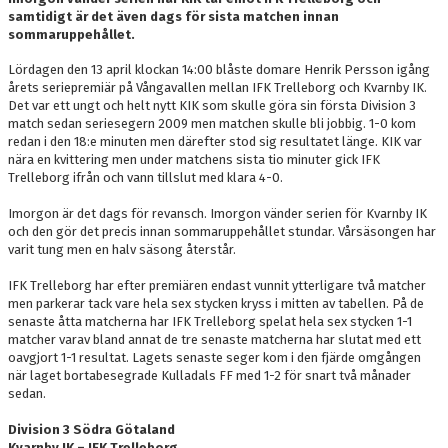
OM LAGET
samtidigt är det även dags för sista matchen innan
sommaruppehållet.
BILDGALLERI
Lördagen den 13 april klockan 14:00 blåste domare Henrik Persson igång
årets seriepremiär på Vångavallen mellan IFK Trelleborg och Kvarnby IK.
DOKUMENT
Det var ett ungt och helt nytt KIK som skulle göra sin första Division 3
match sedan seriesegern 2009 men matchen skulle bli jobbig. 1-0 kom
redan i den 18:e minuten men därefter stod sig resultatet länge. KIK var
KONTAKT
nära en kvittering men under matchens sista tio minuter gick IFK
Trelleborg ifrån och vann tillslut med klara 4-0.
Imorgon är det dags för revansch. Imorgon vänder serien för Kvarnby IK
och den gör det precis innan sommaruppehållet stundar. Vårsäsongen har
varit tung men en halv säsong återstår.
IFK Trelleborg har efter premiären endast vunnit ytterligare två matcher
men parkerar tack vare hela sex stycken kryss i mitten av tabellen. På de
senaste åtta matcherna har IFK Trelleborg spelat hela sex stycken 1-1
matcher varav bland annat de tre senaste matcherna har slutat med ett
oavgjort 1-1 resultat. Lagets senaste seger kom i den fjärde omgången
när laget bortabesegrade Kulladals FF med 1-2 för snart två månader
sedan.
Division 3 Södra Götaland
Kvarnby IK – IFK Trelleborg