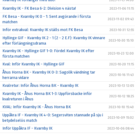
2023-11-15 14:00
Kvarnby IK - FK Besa 6-2: Division 4 nästa!
2023-11-06 11:15
FK Besa - Kvarnby IK 0 - 1: Sent avgörande i första
2023-11-02 09:43
matchen
Inför extrakval: Kvarnby IK ställs mot FK Besa
2023-10-31 12:55
Hyllinge GIF - Kvarnby IK 2 - 1 (2 - 2 E.F): Kvarnby IK vinnare
2023-10-30 15:10
efter förlängningsdrama
Kvarnby IK - Hyllinge GIF 1-0: Fördel Kvarnby IK efter
2023-10-23 12:00
första matchen
Kval: Inför Kvarnby IK - Hyllinge GIF
2023-10-20 11:15
Åhus Horna BK - Kvarnby IK 0-3: Sagolik vändning tar
2023-10-16 11:43
herrarna vidare
Kvalretur: Inför Åhus Horna BK - Kvarnby IK
2023-10-13 12:05
Kvarnby IK - Åhus Horna BK 1-3: Uppförsbacke inför
2023-10-12 18:25
kvalreturen i Åhus
KVAL: Inför Kvarnby IK - Åhus Horna BK
2023-10-10 15:40
Uppåkra IF - Kvarnby IK 4-0: Segersviten stannade på sju i
2023-10-09 15:02
betydelselös match
Inför Uppåkra IF - Kvarnby IK
2023-10-06 08:44