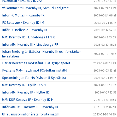
FC Möllan - Kvarnby IK 2-2
2023-02-27 10:15
Välkommen till Kvarnby IK, Samuel Fahlgren!
2023-02-24 11:29
Inför FC Möllan - Kvarnby IK
2023-02-24 08:41
FC Bellevue - Kvarnby IK 4-1
2023-02-21 16:17
Inför FC Bellevue - Kvarnby IK
2023-02-17 14:08
MM: Kvarnby IK - Lindeborgs FF 1-0
2023-02-13 13:03
Inför MM: Kvarnby IK - Lindeborgs FF
2023-02-10 13:25
Johan Eneberg är tillbaka i Kvarnby IK och förstärker
2023-02-10 12:32
herrstaben
Här är herrarnas motstånd i DM-gruppspelet
2023-02-07 18:43
Kvällens MM-match mot FC Möllan inställd
2023-02-03 13:41
Spelordningen för HA Division 5 Sydvästra
2023-02-01 15:12
MM: Kvarnby IK - Hyllie IK 5-1
2023-01-30 18:32
Inför MM: Kvarnby IK - Hyllie IK
2023-01-27 12:55
MM: KSF Kosova IF - Kvarnby IK 1-1
2023-01-23 18:54
Inför MM: KSF Kosova IF - Kvarnby IK
2023-01-21 07:53
Uffe Jansson inför årets första match
2023-01-20 16:39