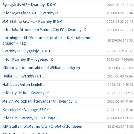
Rydsgårds AIF - Kvarnby IK 0-0
2023-03-28 18:19
Inför Rydsgårds AIF - Kvarnby IK
2023-03-24 09:16
MM: Malmö City FC - Kvarnby IK 5-1
2023-03-23 20:45
Inför MM-åttondelen Malmö City FC - Kvarnby IK
2023-03-22 09:21
Lottningen till DM-slutspelet klart – KIK ställs mot
2023-03-21 13:50
division 4-lag
Kvarnby IK – Tygelsjö IK 0-0
2023-03-21 13:27
Inför Kvarnby IK - Tygelsjö IK
2023-03-17 09:08
KIK skriver A-kontrakt med William Lundgren
2023-03-14 18:05
Hyllie IK - Kvarnby IK 1-3
2023-03-13 18:04
Hallå där, Anton Lindell…
2023-03-10 15:25
Inför Hyllie IK – Kvarnby IK
2023-03-10 12:55
Melvin Polozhani återvänder till Kvarnby IK
2023-03-07 11:59
Kvarnby IK - Vellinge FF 0-1
2023-03-06 15:46
Inför DM: Kvarnby IK - Vellinge FF
2023-03-03 11:29
KIK ställs mot Malmö City FC i MM-åttondelen
2023-02-27 12:38