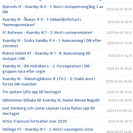
Bjärreds IF - Kvarnby IK 0 - 1: Vinst i slutspelsomgång 2 av
2025-04-23 10:26
DM
Kvarnby IK - Åkarps IF 0 - 1: Uddamålsförlust i
2025-04-15 10:17
"hemmapremiären"
FC Bellevue - Kvarnby IK 1 - 2: Vinst i seriepremiären!
2025-04-07 16:31
Kvarnby IK - Södra Sandby IF 6 - 1: Avancemang i DM efter
2025-03-27 11:36
storvinst
Malmö United KF - Kvarnby IK 1 - 8: Avancemang till
2025-03-17 14:15
slutspel i DM
Kvarnby IK - BK Höllviken 4 - 2: Förstaplatsen i DM-
2025-03-10 15:43
gruppen nära efter seger
Kvarnby IK - Teknologkårens IF LTH 2 - 0: Stabil vinst i
2025-03-04 14:06
första DM-matchen
Tre spelare lyfts upp till herrlaget
2025-01-10 14:42
Välkommen tillbaka till Kvarnby IK, Daniel Ahmad Naguib!
2024-11-30 15:54
Joel Stenberg och Lionel Leyman Costa flyttas upp till
2024-11-13 09:20
Herrlaget
Victor Fransson fortsätter över 2025!
2024-11-10 10:17
Vellinge FF - Kvarnby IK 1 - 2: Vinst i säsongens sista
2024-10-07 14:40