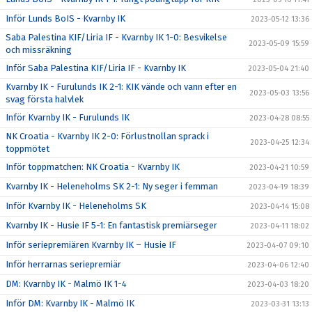
Inför Lunds BoIS - Kvarnby IK
2023-05-12 13:36
Saba Palestina KIF/Liria IF - Kvarnby IK 1-0: Besvikelse
2023-05-09 15:59
och missräkning
Inför Saba Palestina KIF/Liria IF - Kvarnby IK
2023-05-04 21:40
Kvarnby IK - Furulunds IK 2-1: KIK vände och vann efter en
2023-05-03 13:56
svag första halvlek
Inför Kvarnby IK - Furulunds IK
2023-04-28 08:55
NK Croatia - Kvarnby IK 2-0: Förlustnollan sprack i
2023-04-25 12:34
toppmötet
Inför toppmatchen: NK Croatia - Kvarnby IK
2023-04-21 10:59
Kvarnby IK - Heleneholms SK 2-1: Ny seger i femman
2023-04-19 18:39
Inför Kvarnby IK - Heleneholms SK
2023-04-14 15:08
Kvarnby IK - Husie IF 5-1: En fantastisk premiärseger
2023-04-11 18:02
Inför seriepremiären Kvarnby IK – Husie IF
2023-04-07 09:10
Inför herrarnas seriepremiär
2023-04-06 12:40
DM: Kvarnby IK - Malmö IK 1-4
2023-04-03 18:20
Inför DM: Kvarnby IK - Malmö IK
2023-03-31 13:13