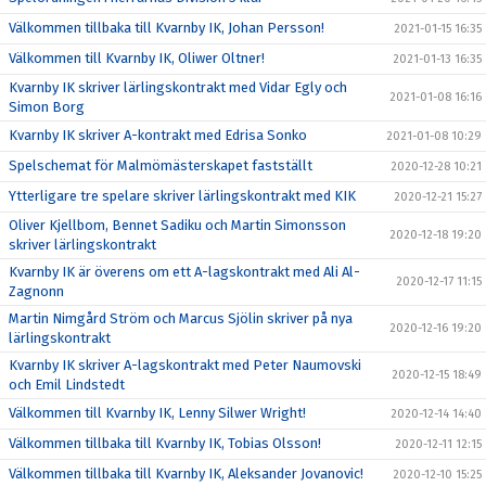
Välkommen tillbaka till Kvarnby IK, Johan Persson!
2021-01-15 16:35
Välkommen till Kvarnby IK, Oliwer Oltner!
2021-01-13 16:35
Kvarnby IK skriver lärlingskontrakt med Vidar Egly och
2021-01-08 16:16
Simon Borg
Kvarnby IK skriver A-kontrakt med Edrisa Sonko
2021-01-08 10:29
Spelschemat för Malmömästerskapet fastställt
2020-12-28 10:21
Ytterligare tre spelare skriver lärlingskontrakt med KIK
2020-12-21 15:27
Oliver Kjellbom, Bennet Sadiku och Martin Simonsson
2020-12-18 19:20
skriver lärlingskontrakt
Kvarnby IK är överens om ett A-lagskontrakt med Ali Al-
2020-12-17 11:15
Zagnonn
Martin Nimgård Ström och Marcus Sjölin skriver på nya
2020-12-16 19:20
lärlingskontrakt
Kvarnby IK skriver A-lagskontrakt med Peter Naumovski
2020-12-15 18:49
och Emil Lindstedt
Välkommen till Kvarnby IK, Lenny Silwer Wright!
2020-12-14 14:40
Välkommen tillbaka till Kvarnby IK, Tobias Olsson!
2020-12-11 12:15
Välkommen tillbaka till Kvarnby IK, Aleksander Jovanovic!
2020-12-10 15:25