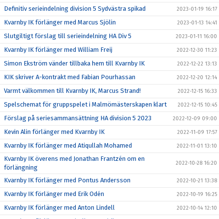
Definitiv serieindelning division 5 Sydvästra spikad
2023-01-19 16:17
Kvarnby IK förlänger med Marcus Sjölin
2023-01-13 14:41
Slutgiltigt förslag till serieindelning HA Div 5
2023-01-11 16:00
Kvarnby IK förlänger med William Freij
2022-12-30 11:23
Simon Ekström vänder tillbaka hem till Kvarnby IK
2022-12-22 13:13
KIK skriver A-kontrakt med Fabian Pourhassan
2022-12-20 12:14
Varmt välkommen till Kvarnby IK, Marcus Strand!
2022-12-15 16:33
Spelschemat för gruppspelet i Malmömästerskapen klart
2022-12-15 10:45
Förslag på seriesammansättning HA division 5 2023
2022-12-09 09:00
Kevin Alin förlänger med Kvarnby IK
2022-11-09 17:57
Kvarnby IK förlänger med Atiqullah Mohamed
2022-11-01 13:10
Kvarnby IK överens med Jonathan Frantzén om en
2022-10-28 16:20
förlängning
Kvarnby IK förlänger med Pontus Andersson
2022-10-21 13:38
Kvarnby IK förlänger med Erik Odén
2022-10-19 16:25
Kvarnby IK förlänger med Anton Lindell
2022-10-14 12:10