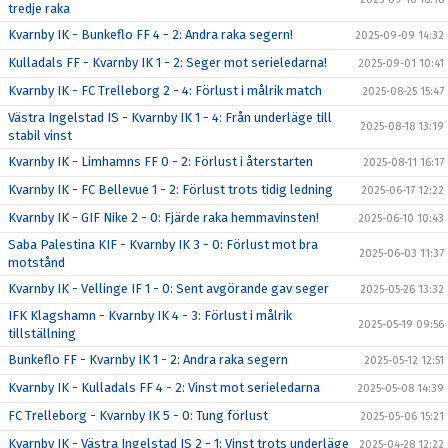
tredje raka
Kvarnby IK - Bunkeflo FF 4 - 2: Andra raka segern!
2025-09-09 14:32
Kulladals FF - Kvarnby IK 1 - 2: Seger mot serieledarna!
2025-09-01 10:41
Kvarnby IK - FC Trelleborg 2 - 4: Förlust i målrik match
2025-08-25 15:47
Västra Ingelstad IS - Kvarnby IK 1 - 4: Från underläge till
2025-08-18 13:19
stabil vinst
Kvarnby IK - Limhamns FF 0 - 2: Förlust i återstarten
2025-08-11 16:17
Kvarnby IK - FC Bellevue 1 - 2: Förlust trots tidig ledning
2025-06-17 12:22
Kvarnby IK - GIF Nike 2 - 0: Fjärde raka hemmavinsten!
2025-06-10 10:43
Saba Palestina KIF - Kvarnby IK 3 - 0: Förlust mot bra
2025-06-03 11:37
motstånd
Kvarnby IK - Vellinge IF 1 - 0: Sent avgörande gav seger
2025-05-26 13:32
IFK Klagshamn - Kvarnby IK 4 - 3: Förlust i målrik
2025-05-19 09:56
tillställning
Bunkeflo FF - Kvarnby IK 1 - 2: Andra raka segern
2025-05-12 12:51
Kvarnby IK - Kulladals FF 4 - 2: Vinst mot serieledarna
2025-05-08 14:39
FC Trelleborg - Kvarnby IK 5 - 0: Tung förlust
2025-05-06 15:21
Kvarnby IK - Västra Ingelstad IS 2 - 1: Vinst trots underläge
2025-04-28 12:22