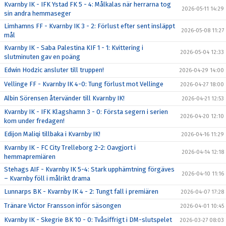
Kvarnby IK - IFK Ystad FK 5 - 4: Målkalas när herrarna tog
2026-05-11 14:29
sin andra hemmaseger
Limhamns FF - Kvarnby IK 3 - 2: Förlust efter sent insläppt
2026-05-08 11:27
mål
Kvarnby IK - Saba Palestina KIF 1 - 1: Kvittering i
2026-05-04 12:33
slutminuten gav en poäng
Edwin Hodzic ansluter till truppen!
2026-04-29 14:00
Vellinge FF - Kvarnby IK 4-0: Tung förlust mot Vellinge
2026-04-27 18:00
Albin Sörensen återvänder till Kvarnby IK!
2026-04-21 12:53
Kvarnby IK - IFK Klagshamn 3 - 0: Första segern i serien
2026-04-20 12:10
kom under fredagen!
Edijon Maliqi tillbaka i Kvarnby IK!
2026-04-16 11:29
Kvarnby IK - FC City Trelleborg 2-2: Oavgjort i
2026-04-14 12:18
hemmapremiären
Stehags AIF - Kvarnby IK 5-4: Stark upphämtning förgäves
2026-04-10 11:16
– Kvarnby föll i målrikt drama
Lunnarps BK - Kvarnby IK 4 - 2: Tungt fall i premiären
2026-04-07 17:28
Tränare Victor Fransson inför säsongen
2026-04-01 10:45
Kvarnby IK - Skegrie BK 10 - 0: Tvåsiffrigt i DM-slutspelet
2026-03-27 08:03