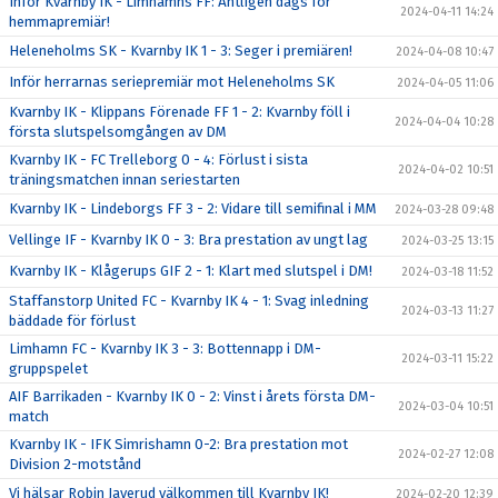
Inför Kvarnby IK - Limhamns FF: Äntligen dags för
2024-04-11 14:24
hemmapremiär!
Heleneholms SK - Kvarnby IK 1 - 3: Seger i premiären!
2024-04-08 10:47
Inför herrarnas seriepremiär mot Heleneholms SK
2024-04-05 11:06
Kvarnby IK - Klippans Förenade FF 1 - 2: Kvarnby föll i
2024-04-04 10:28
första slutspelsomgången av DM
Kvarnby IK - FC Trelleborg 0 - 4: Förlust i sista
2024-04-02 10:51
träningsmatchen innan seriestarten
Kvarnby IK - Lindeborgs FF 3 - 2: Vidare till semifinal i MM
2024-03-28 09:48
Vellinge IF - Kvarnby IK 0 - 3: Bra prestation av ungt lag
2024-03-25 13:15
Kvarnby IK - Klågerups GIF 2 - 1: Klart med slutspel i DM!
2024-03-18 11:52
Staffanstorp United FC - Kvarnby IK 4 - 1: Svag inledning
2024-03-13 11:27
bäddade för förlust
Limhamn FC - Kvarnby IK 3 - 3: Bottennapp i DM-
2024-03-11 15:22
gruppspelet
AIF Barrikaden - Kvarnby IK 0 - 2: Vinst i årets första DM-
2024-03-04 10:51
match
Kvarnby IK - IFK Simrishamn 0-2: Bra prestation mot
2024-02-27 12:08
Division 2-motstånd
Vi hälsar Robin Javerud välkommen till Kvarnby IK!
2024-02-20 12:39