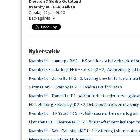
Division 3 Södra Götaland
Kvarnby IK - FBK Balkan
Onsdag 19 juni 19:00
Bäckagårds IP
Nyhetsarkiv
Kvarnby IK - Lunnarps BK 3 - 1: Stark första halvlek räckte fö
Kvarnby IK - Lilla Torg FF 6 - 4 e. str (2 - 2): Avancemang till
Kvarnby IK - Bunkeflo FF 2 - 3: Ledning blev till förlust i slut
Gärsnäs AIS - Kvarnby IK 2 - 0: Andra raka förlusten
Kvarnby IK - Tomelilla IF 1 - 4: Klar förlust under torsdagskvä
FC Trelleborg - Kvarnby IK 2 - 2: Delad pott trots en utvisning
Kvarnby IK - IFK Ystad FK 5 - 4: Målkalas när herrarna tog s
Limhamns FF - Kvarnby IK 3 - 2: Förlust efter sent insläppt m
Kvarnby IK - Saba Palestina KIF 1 - 1: Kvittering i slutminute
Edwin Hodzic ansluter till truppen!