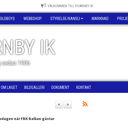
VÄLKOMMEN TILL KVARNBY IK
OLDBOYS
WEBBSHOP
STYRELSE/KANSLI
MARKNAD
PROJE
NBY IK
g sedan 1906
OM LAGET
BILDGALLERI
DOKUMENT
KONTAKT
<
>
sdagen när FBK Balkan gästar