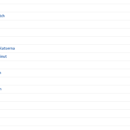
tch
platserna
inut
n
n