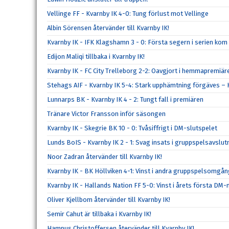
Vellinge FF - Kvarnby IK 4-0: Tung förlust mot Vellinge
Albin Sörensen återvänder till Kvarnby IK!
Kvarnby IK - IFK Klagshamn 3 - 0: Första segern i serien kom
Edijon Maliqi tillbaka i Kvarnby IK!
Kvarnby IK - FC City Trelleborg 2-2: Oavgjort i hemmapremiär
Stehags AIF - Kvarnby IK 5-4: Stark upphämtning förgäves – K
Lunnarps BK - Kvarnby IK 4 - 2: Tungt fall i premiären
Tränare Victor Fransson inför säsongen
Kvarnby IK - Skegrie BK 10 - 0: Tvåsiffrigt i DM-slutspelet
Lunds BoIS - Kvarnby IK 2 - 1: Svag insats i gruppspelsavslu
Noor Zadran återvänder till Kvarnby IK!
Kvarnby IK - BK Höllviken 4-1: Vinst i andra gruppspelsomgå
Kvarnby IK - Hallands Nation FF 5-0: Vinst i årets första DM
Oliver Kjellbom återvänder till Kvarnby IK!
Semir Cahut är tillbaka i Kvarnby IK!
Hampus Christoffersen återvänder till Kvarnby IK!