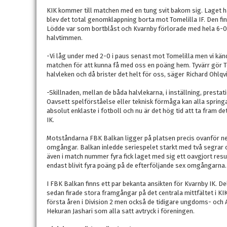
KIK kommer till matchen med en tung svit bakom sig. Laget ha
blev det total genomklappning borta mot Tomelilla IF. Den f
Lödde var som bortblåst och Kvarnby förlorade med hela 6-0 m
halvtimmen.
-Vi låg under med 2-0 i paus senast mot Tomelilla men vi kände 
matchen för att kunna få med oss en poäng hem. Tyvärr gör To
halvleken och då brister det helt för oss, säger Richard Ohlqv
-Skillnaden, mellan de båda halvlekarna, i inställning, prestatio
Oavsett spelförståelse eller teknisk förmåga kan alla springa
absolut enklaste i fotboll och nu är det hög tid att ta fram det
IK.
Motståndarna FBK Balkan ligger på platsen precis ovanför neg
omgångar. Balkan inledde seriespelet starkt med två segrar o
även i match nummer fyra fick laget med sig ett oavgjort resu
endast blivit fyra poäng på de efterföljande sex omgångarna.
I FBK Balkan finns ett par bekanta ansikten för Kvarnby IK. D
sedan firade stora framgångar på det centrala mittfältet i KI
första åren i Division 2 men också de tidigare ungdoms- och 
Hekuran Jashari som alla satt avtryck i föreningen.