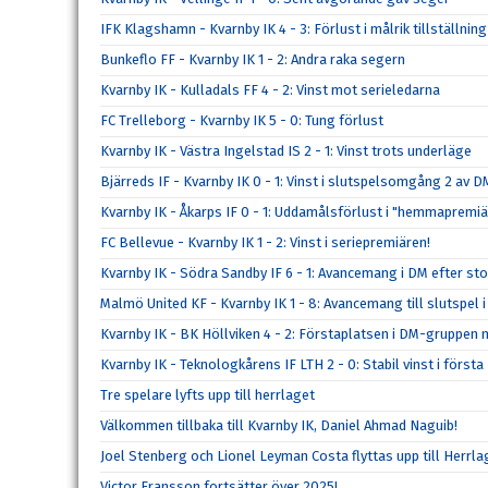
IFK Klagshamn - Kvarnby IK 4 - 3: Förlust i målrik tillställning
Bunkeflo FF - Kvarnby IK 1 - 2: Andra raka segern
Kvarnby IK - Kulladals FF 4 - 2: Vinst mot serieledarna
FC Trelleborg - Kvarnby IK 5 - 0: Tung förlust
Kvarnby IK - Västra Ingelstad IS 2 - 1: Vinst trots underläge
Bjärreds IF - Kvarnby IK 0 - 1: Vinst i slutspelsomgång 2 av D
Kvarnby IK - Åkarps IF 0 - 1: Uddamålsförlust i "hemmapremi
FC Bellevue - Kvarnby IK 1 - 2: Vinst i seriepremiären!
Kvarnby IK - Södra Sandby IF 6 - 1: Avancemang i DM efter sto
Malmö United KF - Kvarnby IK 1 - 8: Avancemang till slutspel 
Kvarnby IK - BK Höllviken 4 - 2: Förstaplatsen i DM-gruppen 
Kvarnby IK - Teknologkårens IF LTH 2 - 0: Stabil vinst i förs
Tre spelare lyfts upp till herrlaget
Välkommen tillbaka till Kvarnby IK, Daniel Ahmad Naguib!
Joel Stenberg och Lionel Leyman Costa flyttas upp till Herrla
Victor Fransson fortsätter över 2025!