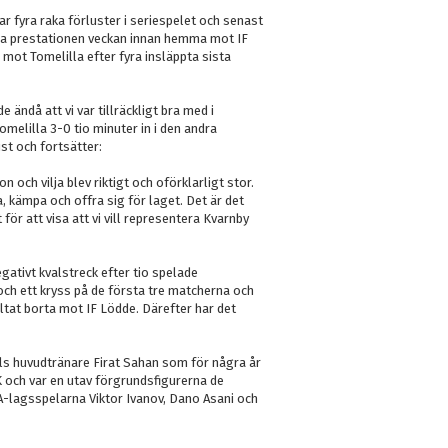
r fyra raka förluster i seriespelet och senast
ina prestationen veckan innan hemma mot IF
ot Tomelilla efter fyra insläppta sista
ändå att vi var tillräckligt bra med i
melilla 3-0 tio minuter in i den andra
ist och fortsätter:
n och vilja blev riktigt och oförklarligt stor.
, kämpa och offra sig för laget. Det är det
 för att visa att vi vill representera Kvarnby
ativt kvalstreck efter tio spelade
ch ett kryss på de första tre matcherna och
ltat borta mot IF Lödde. Därefter har det
els huvudtränare Firat Sahan som för några år
K och var en utav förgrundsfigurerna de
A-lagsspelarna Viktor Ivanov, Dano Asani och