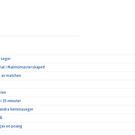
r seger
 final i Malmömästerskapet!
et av matchen
llen
 i 35 minuter
in andra hemmaseger
ål
n gav en poäng