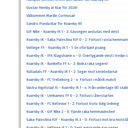
Gustav Hemby är klar för 2026!
Välkommen Mardin Cormusai!
Sandro Punda klar för Kvarnby IK!
GIF Nike - Kvarnby IK 1 - 3: Säsongen avslutas med vinst
Kvarnby IK - Saba Palestina KIF 0 - 2: Förlust i sista hemma
Vellinge FF - Kvarnby IK 1 - 1: En oförtjänt poäng
Kvarnby IK - IFK Klagshamn 4 - 0: Övertygande vinst i tredje r
Kvarnby IK - Bunkeflo FF 4 - 2: Andra raka segern!
Kulladals FF - Kvarnby IK 1 - 2: Seger mot serieledarna!
Kvarnby IK - FC Trelleborg 2 - 4: Förlust i målrik match
Västra Ingelstad IS - Kvarnby IK 1 - 4: Från underläge till stabi
Kvarnby IK - Limhamns FF 0 - 2: Förlust i återstarten
Kvarnby IK - FC Bellevue 1 - 2: Förlust trots tidig ledning
Kvarnby IK - GIF Nike 2 - 0: Fjärde raka hemmavinsten!
Saba Palestina KIF - Kvarnby IK 3 - 0: Förlust mot bra motst
Kvarnby IK - Vellinge IF 1 - 0: Sent avgörande gav seger