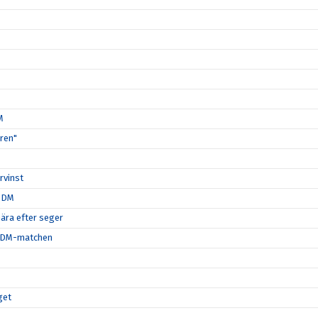
M
ären"
rvinst
i DM
nära efter seger
ta DM-matchen
get