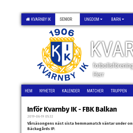
KVARNBY IK
SENIOR
UNGDOM
BARN
KVAR
fotbollsförenin
Herr
HEM
NYHETER
KALENDER
MATCHER
TRUPPEN
Inför Kvarnby IK - FBK Balkan
2019-06-19 05:32
Vårsäsongens näst sista hemmamatch väntar under on
Bäckagårds IP.