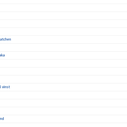
matchen
aka
l vinst
ånd