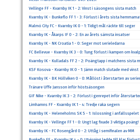
Vellinge FF - Kvarnby IK 1 - 2: Vinst i säsongens sista match
Kvarnby IK - Bunkeflo FF 1 - 3: Förlust i årets sista hemmama
Malmö City FC - Kvarnby IK 0 - 1: Tidigt mål räckte till seger
Kvarnby IK - Åkarps IF 0 - 2: En av årets sämsta insatser
Kvarnby IK - NK Croatia 1 - 0: Seger mot serieledarna
FC Bellevue - Kvarnby IK 3 - 0: Tung förlust i kampen om kval
Kvarnby IK - Kulladals FF 2 - 2: Poängtapp i matchens sista m
KSF Kosova - Kvarnby IK 0 - 1: Jämn match slutade med vinst
Kvarnby IK - BK Höllviken 0 - 0: Mållöst i återstarten av serie
Tränare Uffe Jansson inför höstsäsongen
GIF Nike - Kvarnby IK 3 - 2: Förlust i genrepet inför återstarte
Limhamns FF - Kvarnby IK 1 - 4: Tredje raka segern
Kvarnby IK - Heleneholms SK 5 - 1: Islossning i anfallsspelet
Kvarnby IK - Vellinge FF 1 - 0: Ungt lag fixade 3 viktiga poäng!
Kvarnby IK - FC Rosengård 0 - 2: Uttåg i semifinalen av MM
Bunkeflo FF - Kvarnby IK 4 - 0: Utvisning ledde till klar förlust