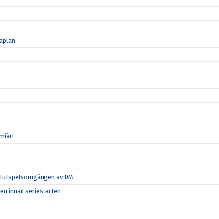
maplan
miär!
ta slutspelsomgången av DM
hen innan seriestarten