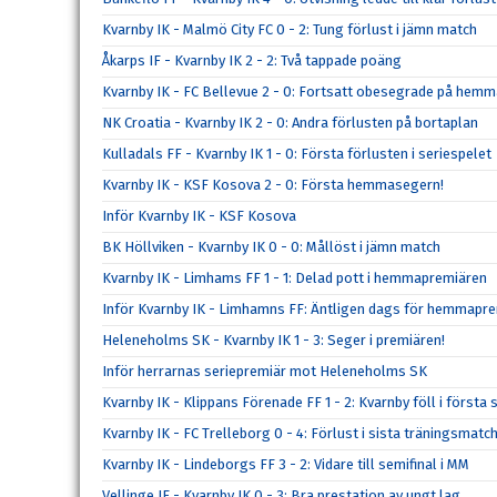
Kvarnby IK - Malmö City FC 0 - 2: Tung förlust i jämn match
Åkarps IF - Kvarnby IK 2 - 2: Två tappade poäng
Kvarnby IK - FC Bellevue 2 - 0: Fortsatt obesegrade på hem
NK Croatia - Kvarnby IK 2 - 0: Andra förlusten på bortaplan
Kulladals FF - Kvarnby IK 1 - 0: Första förlusten i seriespelet
Kvarnby IK - KSF Kosova 2 - 0: Första hemmasegern!
Inför Kvarnby IK - KSF Kosova
BK Höllviken - Kvarnby IK 0 - 0: Mållöst i jämn match
Kvarnby IK - Limhams FF 1 - 1: Delad pott i hemmapremiären
Inför Kvarnby IK - Limhamns FF: Äntligen dags för hemmapre
Heleneholms SK - Kvarnby IK 1 - 3: Seger i premiären!
Inför herrarnas seriepremiär mot Heleneholms SK
Kvarnby IK - Klippans Förenade FF 1 - 2: Kvarnby föll i förs
Kvarnby IK - FC Trelleborg 0 - 4: Förlust i sista träningsmatc
Kvarnby IK - Lindeborgs FF 3 - 2: Vidare till semifinal i MM
Vellinge IF - Kvarnby IK 0 - 3: Bra prestation av ungt lag