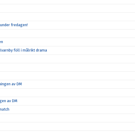
 under fredagen!
en
varnby föll i målrikt drama
tningen av DM
ngen av DM
-match