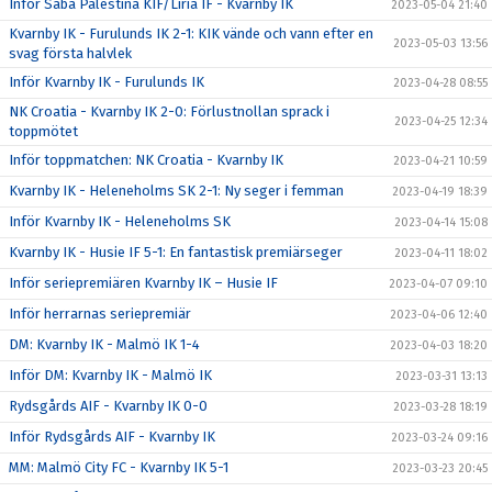
Inför Saba Palestina KIF/Liria IF - Kvarnby IK
2023-05-04 21:40
Kvarnby IK - Furulunds IK 2-1: KIK vände och vann efter en
2023-05-03 13:56
svag första halvlek
Inför Kvarnby IK - Furulunds IK
2023-04-28 08:55
NK Croatia - Kvarnby IK 2-0: Förlustnollan sprack i
2023-04-25 12:34
toppmötet
Inför toppmatchen: NK Croatia - Kvarnby IK
2023-04-21 10:59
Kvarnby IK - Heleneholms SK 2-1: Ny seger i femman
2023-04-19 18:39
Inför Kvarnby IK - Heleneholms SK
2023-04-14 15:08
Kvarnby IK - Husie IF 5-1: En fantastisk premiärseger
2023-04-11 18:02
Inför seriepremiären Kvarnby IK – Husie IF
2023-04-07 09:10
Inför herrarnas seriepremiär
2023-04-06 12:40
DM: Kvarnby IK - Malmö IK 1-4
2023-04-03 18:20
Inför DM: Kvarnby IK - Malmö IK
2023-03-31 13:13
Rydsgårds AIF - Kvarnby IK 0-0
2023-03-28 18:19
Inför Rydsgårds AIF - Kvarnby IK
2023-03-24 09:16
MM: Malmö City FC - Kvarnby IK 5-1
2023-03-23 20:45