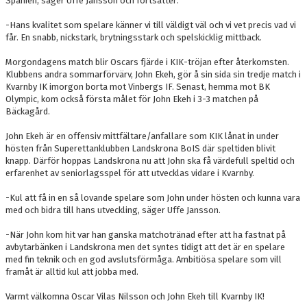
Spanien, säger Uffe Jansson och fortsätter:
-Hans kvalitet som spelare känner vi till väldigt väl och vi vet precis vad vi
får. En snabb, nickstark, brytningsstark och spelskicklig mittback.
Morgondagens match blir Oscars fjärde i KIK-tröjan efter återkomsten.
Klubbens andra sommarförvärv, John Ekeh, gör å sin sida sin tredje match i
Kvarnby IK imorgon borta mot Vinbergs IF. Senast, hemma mot BK
Olympic, kom också första målet för John Ekeh i 3-3 matchen på
Bäckagård.
John Ekeh är en offensiv mittfältare/anfallare som KIK lånat in under
hösten från Superettanklubben Landskrona BoIS där speltiden blivit
knapp. Därför hoppas Landskrona nu att John ska få värdefull speltid och
erfarenhet av seniorlagsspel för att utvecklas vidare i Kvarnby.
-Kul att få in en så lovande spelare som John under hösten och kunna vara
med och bidra till hans utveckling, säger Uffe Jansson.
-När John kom hit var han ganska matchotränad efter att ha fastnat på
avbytarbänken i Landskrona men det syntes tidigt att det är en spelare
med fin teknik och en god avslutsförmåga. Ambitiösa spelare som vill
framåt är alltid kul att jobba med.
Varmt välkomna Oscar Vilas Nilsson och John Ekeh till Kvarnby IK!