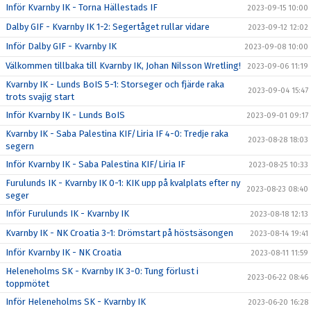
Inför Kvarnby IK - Torna Hällestads IF
2023-09-15 10:00
Dalby GIF - Kvarnby IK 1-2: Segertåget rullar vidare
2023-09-12 12:02
Inför Dalby GIF - Kvarnby IK
2023-09-08 10:00
Välkommen tillbaka till Kvarnby IK, Johan Nilsson Wretling!
2023-09-06 11:19
Kvarnby IK - Lunds BoIS 5-1: Storseger och fjärde raka
2023-09-04 15:47
trots svajig start
Inför Kvarnby IK - Lunds BoIS
2023-09-01 09:17
Kvarnby IK - Saba Palestina KIF/Liria IF 4-0: Tredje raka
2023-08-28 18:03
segern
Inför Kvarnby IK - Saba Palestina KIF/Liria IF
2023-08-25 10:33
Furulunds IK - Kvarnby IK 0-1: KIK upp på kvalplats efter ny
2023-08-23 08:40
seger
Inför Furulunds IK - Kvarnby IK
2023-08-18 12:13
Kvarnby IK - NK Croatia 3-1: Drömstart på höstsäsongen
2023-08-14 19:41
Inför Kvarnby IK - NK Croatia
2023-08-11 11:59
Heleneholms SK - Kvarnby IK 3-0: Tung förlust i
2023-06-22 08:46
toppmötet
Inför Heleneholms SK - Kvarnby IK
2023-06-20 16:28