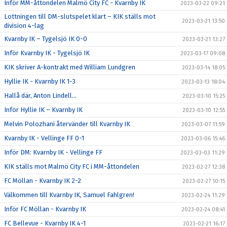
Inför MM-åttondelen Malmö City FC - Kvarnby IK
2023-03-22 09:21
Lottningen till DM-slutspelet klart – KIK ställs mot
2023-03-21 13:50
division 4-lag
Kvarnby IK – Tygelsjö IK 0-0
2023-03-21 13:27
Inför Kvarnby IK - Tygelsjö IK
2023-03-17 09:08
KIK skriver A-kontrakt med William Lundgren
2023-03-14 18:05
Hyllie IK - Kvarnby IK 1-3
2023-03-13 18:04
Hallå där, Anton Lindell…
2023-03-10 15:25
Inför Hyllie IK – Kvarnby IK
2023-03-10 12:55
Melvin Polozhani återvänder till Kvarnby IK
2023-03-07 11:59
Kvarnby IK - Vellinge FF 0-1
2023-03-06 15:46
Inför DM: Kvarnby IK - Vellinge FF
2023-03-03 11:29
KIK ställs mot Malmö City FC i MM-åttondelen
2023-02-27 12:38
FC Möllan - Kvarnby IK 2-2
2023-02-27 10:15
Välkommen till Kvarnby IK, Samuel Fahlgren!
2023-02-24 11:29
Inför FC Möllan - Kvarnby IK
2023-02-24 08:41
FC Bellevue - Kvarnby IK 4-1
2023-02-21 16:17