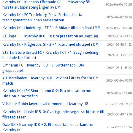
Kvarnby IK - Klippans Förenade FF 1 - 2: Kvarnby föll i
2024-04-04 10:28
första slutspelsomgången av DM
Kvarnby IK - FC Trelleborg 0 - 4: Förlust i sista
2024-04-02 10:51
träningsmatchen innan seriestarten
Kvarnby IK - Lindeborgs FF 3 - 2: Vidare till semifinal i MM
2024-03-28 09:48
Vellinge IF - Kvarnby IK 0 - 3: Bra prestation av ungt lag
2024-03-25 13:15
Kvarnby IK - Klågerups GIF 2 - 1: Klart med slutspel i DM!
2024-03-18 11:52
Staffanstorp United FC - Kvarnby IK 4 - 1: Svag inledning
2024-03-13 11:27
bäddade för förlust
Limhamn FC - Kvarnby IK 3 - 3: Bottennapp i DM-
2024-03-11 15:22
gruppspelet
AIF Barrikaden - Kvarnby IK 0 - 2: Vinst i årets första DM-
2024-03-04 10:51
match
Kvarnby IK - IFK Simrishamn 0-2: Bra prestation mot
2024-02-27 12:08
Division 2-motstånd
Vi hälsar Robin Javerud välkommen till Kvarnby IK!
2024-02-20 12:39
Kvarnby IK - Husie IF 5-0: Övertygande seger räckte inte till
2024-02-19 12:51
förstaplatsen
Oxie SK - Kvarnby IK 0 - 2: Ett resultat i underkant för
2024-02-12 16:24
Kvarnby IK