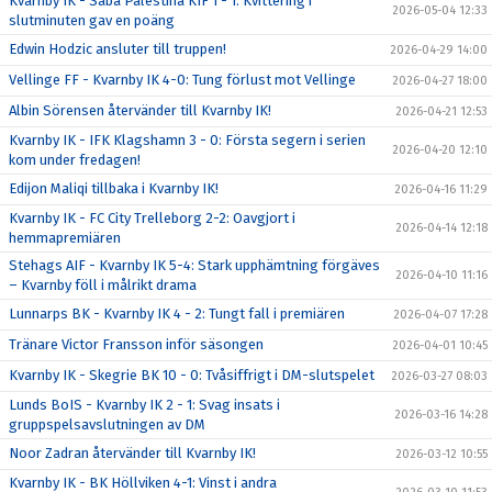
Kvarnby IK - Saba Palestina KIF 1 - 1: Kvittering i
2026-05-04 12:33
slutminuten gav en poäng
Edwin Hodzic ansluter till truppen!
2026-04-29 14:00
Vellinge FF - Kvarnby IK 4-0: Tung förlust mot Vellinge
2026-04-27 18:00
Albin Sörensen återvänder till Kvarnby IK!
2026-04-21 12:53
Kvarnby IK - IFK Klagshamn 3 - 0: Första segern i serien
2026-04-20 12:10
kom under fredagen!
Edijon Maliqi tillbaka i Kvarnby IK!
2026-04-16 11:29
Kvarnby IK - FC City Trelleborg 2-2: Oavgjort i
2026-04-14 12:18
hemmapremiären
Stehags AIF - Kvarnby IK 5-4: Stark upphämtning förgäves
2026-04-10 11:16
– Kvarnby föll i målrikt drama
Lunnarps BK - Kvarnby IK 4 - 2: Tungt fall i premiären
2026-04-07 17:28
Tränare Victor Fransson inför säsongen
2026-04-01 10:45
Kvarnby IK - Skegrie BK 10 - 0: Tvåsiffrigt i DM-slutspelet
2026-03-27 08:03
Lunds BoIS - Kvarnby IK 2 - 1: Svag insats i
2026-03-16 14:28
gruppspelsavslutningen av DM
Noor Zadran återvänder till Kvarnby IK!
2026-03-12 10:55
Kvarnby IK - BK Höllviken 4-1: Vinst i andra