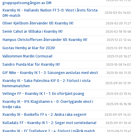
2026-03-10 11:53
gruppspelsomgången av DM
Kvarnby IK - Hallands Nation FF 5-0: Vinst i årets första
2026-03-04 14:02
DM-match
Oliver Kjellbom återvänder till Kvarnby IK!
2026-02-20 11:27
Semir Cahut är tillbaka i Kvarnby IK!
2026-02-18 10:48
Hampus Christoffersen återvänder till Kvarnby IK!
2025-12-22 12:44
Gustav Hemby är klar för 2026!
2025-12-09 15:33
Välkommen Mardin Cormusai!
2025-11-20 16:27
Sandro Punda klar för Kvarnby IK!
2025-10-28 14:02
GIF Nike - Kvarnby IK 1 - 3: Säsongen avslutas med vinst
2025-10-06 11:35
Kvarnby IK - Saba Palestina KIF 0 - 2: Förlust i sista
2025-09-30 12:19
hemmamatchen
Vellinge FF - Kvarnby IK 1 - 1: En oförtjänt poäng
2025-09-23 15:14
Kvarnby IK - IFK Klagshamn 4 - 0: Övertygande vinst i
2025-09-16 16:18
tredje raka
Kvarnby IK - Bunkeflo FF 4 - 2: Andra raka segern!
2025-09-09 14:32
Kulladals FF - Kvarnby IK 1 - 2: Seger mot serieledarna!
2025-09-01 10:41
Kvarnby IK - FC Trelleborg 2 - 4: Förlust i målrik match
2025-08-25 15:47