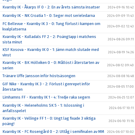
Kvarnby IK - Åkarps IF 0 - 2: En av årets sämsta insatser
2024-09-16 10:42
Kvarnby IK - NK Croatia 1 - 0: Seger mot serieledarna
2024-09-09 11:43
FC Bellevue - Kvarnby IK 3 - 0: Tung förlust i kampen om
2024-09-02 12:43
kvalplatserna
Kvarnby IK - Kulladals FF 2 - 2: Poängtapp i matchens
2024-08-26 09:11
sista minut
KSF Kosova - Kvarnby IK 0 - 1: Jämn match slutade med
2024-08-19 14:26
vinst
Kvarnby IK - BK Höllviken 0 - 0: Mållöst i återstarten av
2024-08-12 09:40
serien
Tränare Uffe Jansson inför höstsäsongen
2024-08-08 16:48
GIF Nike - Kvarnby IK 3 - 2: Förlust i genrepet inför
2024-08-05 17:00
återstarten
Limhamns FF - Kvarnby IK 1 - 4: Tredje raka segern
2024-06-25 12:07
Kvarnby IK - Heleneholms SK 5 - 1: Islossning i
2024-06-17 10:11
anfallsspelet
Kvarnby IK - Vellinge FF 1 - 0: Ungt lag fixade 3 viktiga
2024-06-10 11:16
poäng!
Kvarnby IK - FC Rosengård 0 - 2: Uttåg i semifinalen av MM
2024-06-07 10:02