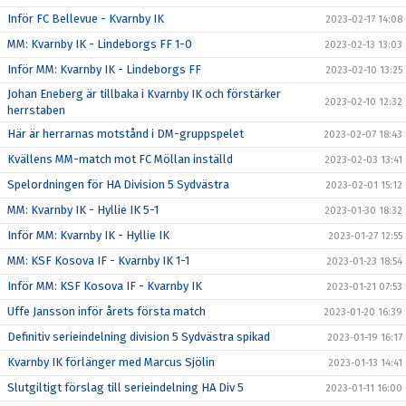
Inför FC Bellevue - Kvarnby IK
2023-02-17 14:08
MM: Kvarnby IK - Lindeborgs FF 1-0
2023-02-13 13:03
Inför MM: Kvarnby IK - Lindeborgs FF
2023-02-10 13:25
Johan Eneberg är tillbaka i Kvarnby IK och förstärker
2023-02-10 12:32
herrstaben
Här är herrarnas motstånd i DM-gruppspelet
2023-02-07 18:43
Kvällens MM-match mot FC Möllan inställd
2023-02-03 13:41
Spelordningen för HA Division 5 Sydvästra
2023-02-01 15:12
MM: Kvarnby IK - Hyllie IK 5-1
2023-01-30 18:32
Inför MM: Kvarnby IK - Hyllie IK
2023-01-27 12:55
MM: KSF Kosova IF - Kvarnby IK 1-1
2023-01-23 18:54
Inför MM: KSF Kosova IF - Kvarnby IK
2023-01-21 07:53
Uffe Jansson inför årets första match
2023-01-20 16:39
Definitiv serieindelning division 5 Sydvästra spikad
2023-01-19 16:17
Kvarnby IK förlänger med Marcus Sjölin
2023-01-13 14:41
Slutgiltigt förslag till serieindelning HA Div 5
2023-01-11 16:00