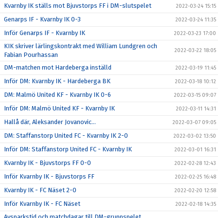
Kvarnby IK ställs mot Bjuvstorps FF i DM-slutspelet
2022-03-24 15:15
Genarps IF - Kvarnby IK 0-3
2022-03-24 11:35
Inför Genarps IF - Kvarnby IK
2022-03-23 17:00
KIK skriver lärlingskontrakt med William Lundgren och
2022-03-22 18:05
Fabian Pourhassan
DM-matchen mot Hardeberga inställd
2022-03-19 11:45
Inför DM: Kvarnby IK - Hardeberga BK
2022-03-18 10:12
DM: Malmö United KF - Kvarnby IK 0-6
2022-03-15 09:07
Inför DM: Malmö United KF - Kvarnby IK
2022-03-11 14:31
Hallå där, Aleksander Jovanovic...
2022-03-07 09:05
DM: Staffanstorp United FC - Kvarnby IK 2-0
2022-03-02 13:50
Inför DM: Staffanstorp United FC - Kvarnby IK
2022-03-01 16:31
Kvarnby IK - Bjuvstorps FF 0-0
2022-02-28 12:43
Inför Kvarnby IK - Bjuvstorps FF
2022-02-25 16:48
Kvarnby IK - FC Näset 2-0
2022-02-20 12:58
Inför Kvarnby IK - FC Näset
2022-02-18 14:35
Avsparkstid och matchdagar till DM-gruppspelet