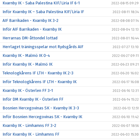
Kvarnby IK - Saba Palestina KIF/Liria IF 6-1
2022-08-15 09:29
Inför Kvarnby IK – Saba Palestina KIF/Liria IF
2022-08-11 18:34
AIF Barrikaden - Kvarnby IK 3-2
2022-08-08 07:14
Inför AIF Barrikaden - Kvarnby IK
2022-08-04 12:13
Herrarnas DM-åttondel lottad
2022-08-01 16:44
Herrlaget träningsspelar mot Rydsgårds AIF
2022-07-27 13:10
Kvarnby IK - Malmö IK 0-4
2022-06-27 09:11
Inför Kvarnby IK - Malmö IK
2022-06-23 09:21
Teknologkårens IF LTH - Kvarnby IK 2-3
2022-06-20 16:02
Inför Teknologkårens IF LTH - Kvarnby IK
2022-06-17 16:08
Kvarnby IK - Österlen FF 3-1
2022-06-16 12:31
Inför DM Kvarnby IK - Österlen FF
2022-06-14 15:22
Bosnien Hercegovinas SK - Kvarnby IK 3-3
2022-06-13 12:51
Inför Bosnien Hercegovinas SK - Kvarnby IK
2022-06-10 11:42
Kvarnby IK - Limhamns FF 3-2
2022-06-07 18:56
Inför Kvarnby IK - Limhamns FF
2022-06-03 15:30