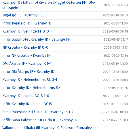
Kvarnby IK ställs mot division 2-laget Österlen FF i DM-
2022-05-30 17:43
slutspelet
Tygelsjö IK - Kvarnby IK 3-1
2022-05-30 09:53
Inför Tygelsjö IK - Kvarnby IK
2022-05-27 11:00
Kvarnby IK - Vellinge FF 0-0
2022-05-26 09:18
Inför toppmötet Kvarnby IK - Vellinge FF
2022-05-25 08:17
NK Croatia - Kvarnby IK 0-0
2022-05-23 15:13
Inför NK Croatia - Kvarnby IK
2022-05-20 13:54
DM: Åkarps IF - Kvarnby IK 1-4
2022-05-19 13:00
Inför DM Åkarps IF - Kvarnby IK
2022-05-18 18:00
Kvarnby IK - Heleneholms SK 3-1
2022-05-16 10:04
Inför Kvarnby IK - Heleneholms SK
2022-05-13 13:26
Kvarnby IK - Lunds BOIS 1-0
2022-05-09 10:32
Inför Kvarnby IK - Lunds BOIS
2022-05-06 12:30
Saba Palestina KIF/Liria IF - Kvarnby IK 1-2
2022-05-02 10:00
Inför Saba Palestina KIF/Liria IF - Kvarnby IK
2022-04-28 16:03
Välkommen tillbaka till Kvarnby IK, Emerson Gonzalez