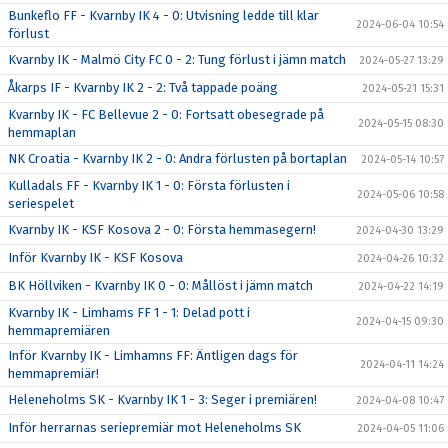
Bunkeflo FF - Kvarnby IK 4 - 0: Utvisning ledde till klar
2024-06-04 10:54
förlust
Kvarnby IK - Malmö City FC 0 - 2: Tung förlust i jämn match
2024-05-27 13:29
Åkarps IF - Kvarnby IK 2 - 2: Två tappade poäng
2024-05-21 15:31
Kvarnby IK - FC Bellevue 2 - 0: Fortsatt obesegrade på
2024-05-15 08:30
hemmaplan
NK Croatia - Kvarnby IK 2 - 0: Andra förlusten på bortaplan
2024-05-14 10:57
Kulladals FF - Kvarnby IK 1 - 0: Första förlusten i
2024-05-06 10:58
seriespelet
Kvarnby IK - KSF Kosova 2 - 0: Första hemmasegern!
2024-04-30 13:29
Inför Kvarnby IK - KSF Kosova
2024-04-26 10:32
BK Höllviken - Kvarnby IK 0 - 0: Mållöst i jämn match
2024-04-22 14:19
Kvarnby IK - Limhams FF 1 - 1: Delad pott i
2024-04-15 09:30
hemmapremiären
Inför Kvarnby IK - Limhamns FF: Äntligen dags för
2024-04-11 14:24
hemmapremiär!
Heleneholms SK - Kvarnby IK 1 - 3: Seger i premiären!
2024-04-08 10:47
Inför herrarnas seriepremiär mot Heleneholms SK
2024-04-05 11:06