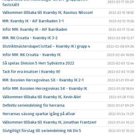
2022-02-17 20:29
fastställt
Välkommen tillbaka till Kvarnby IK, Rasmus Nilsson!
2022-02-15 18:50
MM: Kvarnby IK - AIF Barrikaden 3-1
2022-02-13 15:56
Inför MM: Kvarnby IK - AIF Barrikaden
2022-02-11 12:46
MM: NK Croatia - Kvarnby IK 3-2
2022-02-08 12:27
Distriktmästerskapet lottad – Kvarnby IK i grupp 4
2022-02-08 09:36
Inför MM: NK Croatia - Kvarnby IK
2022-02-04 16:06
Så spelas Division 5 Herr Sydvästra 2022
2022-02-03 12:44
Tack för era insatser i Kvarnby IK!
2022-02-03 11:38
MM: Bosnien Hercegovinas SK - Kvarnby IK 2-1
2022-01-31 09:49
Inför MM: Bosnien Hercegovinas SK - Kvarnby IK
2022-01-28 18:04
Välkommen tillbaka till Kvarnby IK, Kevin Alin!
2022-01-28 17:52
Definitiv serieindelning för herrarna
2022-01-27 09:29
Herrarnas säsong sparkar igång på allvar
2022-01-24 11:29
Välkommen tillbaka till Kvarnby IK, Jonathan Frantzen!
2022-01-24 10:23
Slutgiltigt förslag till serieindelning HA Div 5
2022-01-13 10:23