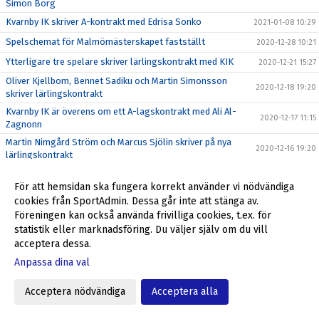
Simon Borg
Kvarnby IK skriver A-kontrakt med Edrisa Sonko
2021-01-08 10:29
Spelschemat för Malmömästerskapet fastställt
2020-12-28 10:21
Ytterligare tre spelare skriver lärlingskontrakt med KIK
2020-12-21 15:27
Oliver Kjellbom, Bennet Sadiku och Martin Simonsson
2020-12-18 19:20
skriver lärlingskontrakt
Kvarnby IK är överens om ett A-lagskontrakt med Ali Al-
2020-12-17 11:15
Zagnonn
Martin Nimgård Ström och Marcus Sjölin skriver på nya
2020-12-16 19:20
lärlingskontrakt
Kvarnby IK skriver A-lagskontrakt med Peter Naumovski
2020-12-15 18:49
och Emil Lindstedt
För att hemsidan ska fungera korrekt använder vi nödvändiga
cookies från SportAdmin. Dessa går inte att stänga av.
Välkommen till Kvarnby IK, Lenny Silwer Wright!
2020-12-14 14:40
Föreningen kan också använda frivilliga cookies, t.ex. för
Välkommen tillbaka till Kvarnby IK, Tobias Olsson!
2020-12-11 12:15
statistik eller marknadsföring. Du väljer själv om du vill
acceptera dessa.
Välkommen tillbaka till Kvarnby IK, Aleksander Jovanovic!
2020-12-10 15:25
Anpassa dina val
Kvarnby IK förlänger med Atiqullah Mohamed och Haider
2020-12-09 18:30
El Timimi
Acceptera nödvändiga
Acceptera alla
Välkommen till Kvarnby IK, Hakan Sen!
2020-12-08 18:05
Välkommen till Kvarnby IK, Edin Sazic!
2020-12-07 15:55