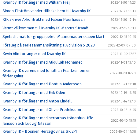
Kvarnby IK förlänger med William Freij
2022-12-30 11:23
Simon Ekström vänder tillbaka hem till Kvarnby IK
2022-12-22 13:13
KIK skriver A-kontrakt med Fabian Pourhassan
2022-12-20 12:14
Varmt välkommen till Kvarnby IK, Marcus Strand!
2022-12-15 16:33
Spelschemat för gruppspelet i Malmömästerskapen klart
2022-12-15 10:45
Förslag på seriesammansättning HA division 5 2023
2022-12-09 09:00
Kevin Alin förlänger med Kvarnby IK
2022-11-09 17:57
Kvarnby IK förlänger med Atiqullah Mohamed
2022-11-01 13:10
Kvarnby IK överens med Jonathan Frantzén om en
2022-10-28 16:20
förlängning
Kvarnby IK förlänger med Pontus Andersson
2022-10-21 13:38
Kvarnby IK förlänger med Erik Odén
2022-10-19 16:25
Kvarnby IK förlänger med Anton Lindell
2022-10-14 12:10
Kvarnby IK förlänger med Oliver Fredriksson
2022-10-12 14:45
Kvarnby IK förlänger med herrarnas tränarduo Uffe
2022-10-10 15:15
Jansson och Ludvig Nilsson
Kvarnby IK - Bosnien Hercegovinas SK 2-1
2022-10-04 11:38