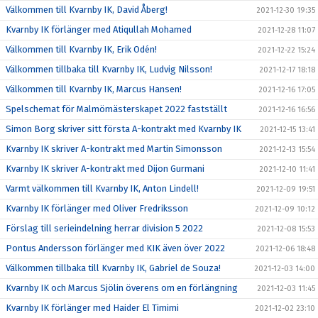
Välkommen till Kvarnby IK, David Åberg!
2021-12-30 19:35
Kvarnby IK förlänger med Atiqullah Mohamed
2021-12-28 11:07
Välkommen till Kvarnby IK, Erik Odén!
2021-12-22 15:24
Välkommen tillbaka till Kvarnby IK, Ludvig Nilsson!
2021-12-17 18:18
Välkommen till Kvarnby IK, Marcus Hansen!
2021-12-16 17:05
Spelschemat för Malmömästerskapet 2022 fastställt
2021-12-16 16:56
Simon Borg skriver sitt första A-kontrakt med Kvarnby IK
2021-12-15 13:41
Kvarnby IK skriver A-kontrakt med Martin Simonsson
2021-12-13 15:54
Kvarnby IK skriver A-kontrakt med Dijon Gurmani
2021-12-10 11:41
Varmt välkommen till Kvarnby IK, Anton Lindell!
2021-12-09 19:51
Kvarnby IK förlänger med Oliver Fredriksson
2021-12-09 10:12
Förslag till serieindelning herrar division 5 2022
2021-12-08 15:53
Pontus Andersson förlänger med KIK även över 2022
2021-12-06 18:48
Välkommen tillbaka till Kvarnby IK, Gabriel de Souza!
2021-12-03 14:00
Kvarnby IK och Marcus Sjölin överens om en förlängning
2021-12-03 11:45
Kvarnby IK förlänger med Haider El Timimi
2021-12-02 23:10