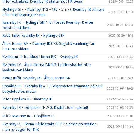
Inför extrakval: Kvarnby IK ställs mot FK Besa
2023-10-31 12:55
Hyllinge GIF - Kvarnby IK 2 - 1 (2 - 2 E.F): Kvarnby IK vinnare
2023-10-30 15:10
efter förlängningsdrama
Kvarnby IK - Hyllinge GIF 1-0: Fördel Kvarnby IK efter
2023-10-23 12:00
första matchen
Kval: Inför Kvarnby IK - Hyllinge GIF
2023-10-20 11:15
Åhus Horna BK - Kvarnby IK 0-3: Sagolik vändning tar
2023-10-16 11:43
herrarna vidare
Kvalretur: Inför Åhus Horna BK - Kvarnby IK
2023-10-13 12:05
Kvarnby IK - Åhus Horna BK 1-3: Uppförsbacke inför
2023-10-12 18:25
kvalreturen i Åhus
KVAL: Inför Kvarnby IK - Åhus Horna BK
2023-10-10 15:40
Uppåkra IF - Kvarnby IK 4-0: Segersviten stannade på sju i
2023-10-09 15:02
betydelselös match
Inför Uppåkra IF - Kvarnby IK
2023-10-06 08:44
Kvarnby IK - Dösjöbro IF 2-0: Kvalplatsen säkrad!
2023-10-03 10:33
Inför Kvarnby IK - Dösjöbro IF
2023-09-29 11:18
Kvarnby IK - Torna Hällestads IF 2-1: Sämre prestation
2023-09-18 14:44
men ny seger för KIK