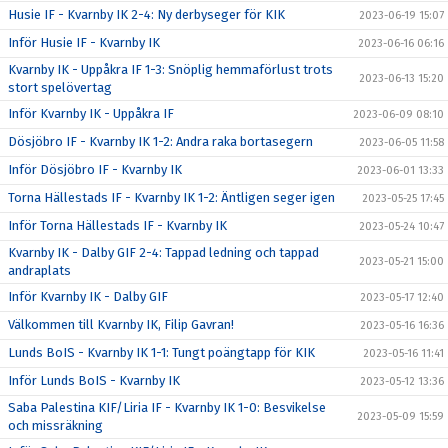
Husie IF - Kvarnby IK 2-4: Ny derbyseger för KIK
2023-06-19 15:07
Inför Husie IF - Kvarnby IK
2023-06-16 06:16
Kvarnby IK - Uppåkra IF 1-3: Snöplig hemmaförlust trots
2023-06-13 15:20
stort spelövertag
Inför Kvarnby IK - Uppåkra IF
2023-06-09 08:10
Dösjöbro IF - Kvarnby IK 1-2: Andra raka bortasegern
2023-06-05 11:58
Inför Dösjöbro IF - Kvarnby IK
2023-06-01 13:33
Torna Hällestads IF - Kvarnby IK 1-2: Äntligen seger igen
2023-05-25 17:45
Inför Torna Hällestads IF - Kvarnby IK
2023-05-24 10:47
Kvarnby IK - Dalby GIF 2-4: Tappad ledning och tappad
2023-05-21 15:00
andraplats
Inför Kvarnby IK - Dalby GIF
2023-05-17 12:40
Välkommen till Kvarnby IK, Filip Gavran!
2023-05-16 16:36
Lunds BoIS - Kvarnby IK 1-1: Tungt poängtapp för KIK
2023-05-16 11:41
Inför Lunds BoIS - Kvarnby IK
2023-05-12 13:36
Saba Palestina KIF/Liria IF - Kvarnby IK 1-0: Besvikelse
2023-05-09 15:59
och missräkning