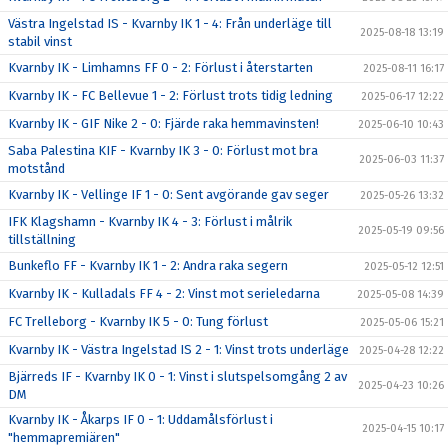
Västra Ingelstad IS - Kvarnby IK 1 - 4: Från underläge till
2025-08-18 13:19
stabil vinst
Kvarnby IK - Limhamns FF 0 - 2: Förlust i återstarten
2025-08-11 16:17
Kvarnby IK - FC Bellevue 1 - 2: Förlust trots tidig ledning
2025-06-17 12:22
Kvarnby IK - GIF Nike 2 - 0: Fjärde raka hemmavinsten!
2025-06-10 10:43
Saba Palestina KIF - Kvarnby IK 3 - 0: Förlust mot bra
2025-06-03 11:37
motstånd
Kvarnby IK - Vellinge IF 1 - 0: Sent avgörande gav seger
2025-05-26 13:32
IFK Klagshamn - Kvarnby IK 4 - 3: Förlust i målrik
2025-05-19 09:56
tillställning
Bunkeflo FF - Kvarnby IK 1 - 2: Andra raka segern
2025-05-12 12:51
Kvarnby IK - Kulladals FF 4 - 2: Vinst mot serieledarna
2025-05-08 14:39
FC Trelleborg - Kvarnby IK 5 - 0: Tung förlust
2025-05-06 15:21
Kvarnby IK - Västra Ingelstad IS 2 - 1: Vinst trots underläge
2025-04-28 12:22
Bjärreds IF - Kvarnby IK 0 - 1: Vinst i slutspelsomgång 2 av
2025-04-23 10:26
DM
Kvarnby IK - Åkarps IF 0 - 1: Uddamålsförlust i
2025-04-15 10:17
"hemmapremiären"