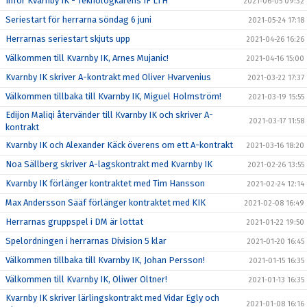
Inför Kvarnby IK - Teknologkårens IF LTH
2021-06-05 09:32
Seriestart för herrarna söndag 6 juni
2021-05-24 17:18
Herrarnas seriestart skjuts upp
2021-04-26 16:26
Välkommen till Kvarnby IK, Arnes Mujanic!
2021-04-16 15:00
Kvarnby IK skriver A-kontrakt med Oliver Hvarvenius
2021-03-22 17:37
Välkommen tillbaka till Kvarnby IK, Miguel Holmström!
2021-03-19 15:55
Edijon Maliqi återvänder till Kvarnby IK och skriver A-
2021-03-17 11:58
kontrakt
Kvarnby IK och Alexander Käck överens om ett A-kontrakt
2021-03-16 18:20
Noa Sällberg skriver A-lagskontrakt med Kvarnby IK
2021-02-26 13:55
Kvarnby IK förlänger kontraktet med Tim Hansson
2021-02-24 12:14
Max Andersson Sääf förlänger kontraktet med KIK
2021-02-08 16:49
Herrarnas gruppspel i DM är lottat
2021-01-22 19:50
Spelordningen i herrarnas Division 5 klar
2021-01-20 16:45
Välkommen tillbaka till Kvarnby IK, Johan Persson!
2021-01-15 16:35
Välkommen till Kvarnby IK, Oliwer Oltner!
2021-01-13 16:35
Kvarnby IK skriver lärlingskontrakt med Vidar Egly och
2021-01-08 16:16