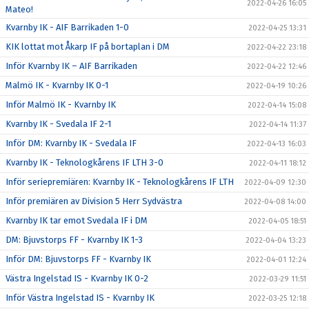
2022-04-26 16:05
Mateo!
Kvarnby IK - AIF Barrikaden 1-0
2022-04-25 13:31
KIK lottat mot Åkarp IF på bortaplan i DM
2022-04-22 23:18
Inför Kvarnby IK – AIF Barrikaden
2022-04-22 12:46
Malmö IK - Kvarnby IK 0-1
2022-04-19 10:26
Inför Malmö IK - Kvarnby IK
2022-04-14 15:08
Kvarnby IK - Svedala IF 2-1
2022-04-14 11:37
Inför DM: Kvarnby IK - Svedala IF
2022-04-13 16:03
Kvarnby IK - Teknologkårens IF LTH 3-0
2022-04-11 18:12
Inför seriepremiären: Kvarnby IK - Teknologkårens IF LTH
2022-04-09 12:30
Inför premiären av Division 5 Herr Sydvästra
2022-04-08 14:00
Kvarnby IK tar emot Svedala IF i DM
2022-04-05 18:51
DM: Bjuvstorps FF - Kvarnby IK 1-3
2022-04-04 13:23
Inför DM: Bjuvstorps FF - Kvarnby IK
2022-04-01 12:24
Västra Ingelstad IS - Kvarnby IK 0-2
2022-03-29 11:51
Inför Västra Ingelstad IS - Kvarnby IK
2022-03-25 12:18