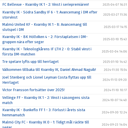
FC Bellevue - Kvarnby IK 1 - 2: Vinst i seriepremiären!
2025-04-07 16:31
Kvarnby IK - Södra Sandby IF 6 - 1: Avancemang i DM efter
2025-03-27 11:36
storvinst
Malmö United KF - Kvarnby IK 1 - 8: Avancemang till
2025-03-17 14:15
slutspel i DM
Kvarnby IK - BK Höllviken 4 - 2: Förstaplatsen i DM-
2025-03-10 15:43
gruppen nära efter seger
Kvarnby IK - Teknologkårens IF LTH 2 - 0: Stabil vinst i
2025-03-04 14:06
första DM-matchen
Tre spelare lyfts upp till herrlaget
2025-01-10 14:42
Välkommen tillbaka till Kvarnby IK, Daniel Ahmad Naguib!
2024-11-30 15:54
Joel Stenberg och Lionel Leyman Costa flyttas upp till
2024-11-13 09:20
Herrlaget
Victor Fransson fortsätter över 2025!
2024-11-10 10:17
Vellinge FF - Kvarnby IK 1 - 2: Vinst i säsongens sista
2024-10-07 14:40
match
Kvarnby IK - Bunkeflo FF 1 - 3: Förlust i årets sista
2024-09-30 12:24
hemmamatch
Malmö City FC - Kvarnby IK 0 - 1: Tidigt mål räckte till
2024-09-23 14:04
seger