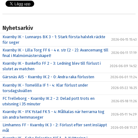
Nyhetsarkiv
Kvarnby IK - Lunnarps BK 3 - 1: Stark första halvlek räckte
2026-06-15 15:43
för seger
Kvarnby IK - Lilla Torg FF 6 - 4 e. str (2 - 2): Avancemang till
2026-06-11 17:19
final i Malmömästerskapet!
Kvarnby IK - Bunkeflo FF 2 - 3: Ledning blev till förlust i
2026-06-09 14:52
slutet av matchen
Gärsnäs AIS - Kvarnby IK 2 - 0: Andra raka förlusten
2026-06-01 11:24
Kvarnby IK - Tomelilla IF 1 - 4: Klar förlust under
2026-05-22 16:25
torsdagskvällen
FC Trelleborg - Kvarnby IK 2 - 2: Delad pott trots en
2026-05-18 11:26
utvisning i 35 minuter
Kvarnby IK - IFK Ystad FK 5 - 4: Målkalas när herrarna tog
2026-05-11 14:29
sin andra hemmaseger
Limhamns FF - Kvarnby IK 3 - 2: Förlust efter sent insläppt
2026-05-08 11:27
mål