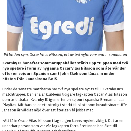
På bilden syns Oscar Vilas Nilsson, ett av två nyförvärv under sommaren
Kvarnby IK har efter sommaruppehållet stärkt upp truppen med två
nya spelare i form av nygamla Oscar Vilas Nilsson som återvänder
efter en sejour i Spanien samt John Ekeh som lånas in under
hösten från Landskrona BoIS.
Under de senaste matcherna har två nya spelare synts till i Kvarnby IK:s
matchtrupper. Den ena är klubbens tidigare lagkapten Oscar Vilas Nilsson
som är tillbaka i Kvarnby IK igen efter en sejour i spanska Breñamen Las
Playitas. Mittbacken är ett otroligt starkt tillskott som huvudtränare Uffe
Jansson är väldigt nöjd över att återigen få jobba med.
-Att få in Oscar Vilas Nilsson i laget igen känns mycket viktigt. Det är en
underbar person som var vår lagkapten förra året innan han åkte till