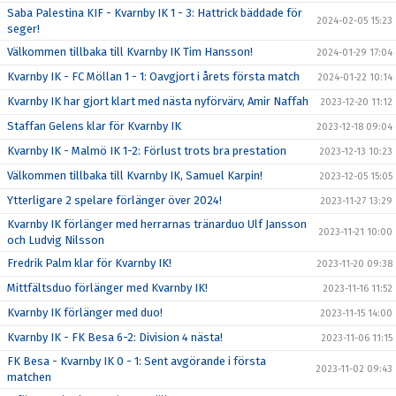
Saba Palestina KIF - Kvarnby IK 1 - 3: Hattrick bäddade för
2024-02-05 15:23
seger!
Välkommen tillbaka till Kvarnby IK Tim Hansson!
2024-01-29 17:04
Kvarnby IK - FC Möllan 1 - 1: Oavgjort i årets första match
2024-01-22 10:14
Kvarnby IK har gjort klart med nästa nyförvärv, Amir Naffah
2023-12-20 11:12
Staffan Gelens klar för Kvarnby IK
2023-12-18 09:04
Kvarnby IK - Malmö IK 1-2: Förlust trots bra prestation
2023-12-13 10:23
Välkommen tillbaka till Kvarnby IK, Samuel Karpin!
2023-12-05 15:05
Ytterligare 2 spelare förlänger över 2024!
2023-11-27 13:29
Kvarnby IK förlänger med herrarnas tränarduo Ulf Jansson
2023-11-21 10:00
och Ludvig Nilsson
Fredrik Palm klar för Kvarnby IK!
2023-11-20 09:38
Mittfältsduo förlänger med Kvarnby IK!
2023-11-16 11:52
Kvarnby IK förlänger med duo!
2023-11-15 14:00
Kvarnby IK - FK Besa 6-2: Division 4 nästa!
2023-11-06 11:15
FK Besa - Kvarnby IK 0 - 1: Sent avgörande i första
2023-11-02 09:43
matchen