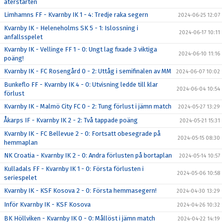
återstarten
Limhamns FF - Kvarnby IK 1 - 4: Tredje raka segern
2024-06-25 12:07
Kvarnby IK - Heleneholms SK 5 - 1: Islossning i
2024-06-17 10:11
anfallsspelet
Kvarnby IK - Vellinge FF 1 - 0: Ungt lag fixade 3 viktiga
2024-06-10 11:16
poäng!
Kvarnby IK - FC Rosengård 0 - 2: Uttåg i semifinalen av MM
2024-06-07 10:02
Bunkeflo FF - Kvarnby IK 4 - 0: Utvisning ledde till klar
2024-06-04 10:54
förlust
Kvarnby IK - Malmö City FC 0 - 2: Tung förlust i jämn match
2024-05-27 13:29
Åkarps IF - Kvarnby IK 2 - 2: Två tappade poäng
2024-05-21 15:31
Kvarnby IK - FC Bellevue 2 - 0: Fortsatt obesegrade på
2024-05-15 08:30
hemmaplan
NK Croatia - Kvarnby IK 2 - 0: Andra förlusten på bortaplan
2024-05-14 10:57
Kulladals FF - Kvarnby IK 1 - 0: Första förlusten i
2024-05-06 10:58
seriespelet
Kvarnby IK - KSF Kosova 2 - 0: Första hemmasegern!
2024-04-30 13:29
Inför Kvarnby IK - KSF Kosova
2024-04-26 10:32
BK Höllviken - Kvarnby IK 0 - 0: Mållöst i jämn match
2024-04-22 14:19