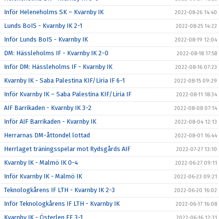
Inför Heleneholms SK – Kvarnby IK
2022-08-26 14:40
Lunds BoIS - Kvarnby IK 2-1
2022-08-25 14:22
Inför Lunds BoIS - Kvarnby IK
2022-08-19 12:04
DM: Hässleholms IF - Kvarnby IK 2-0
2022-08-18 17:58
Inför DM: Hässleholms IF - Kvarnby IK
2022-08-16 07:23
Kvarnby IK - Saba Palestina KIF/Liria IF 6-1
2022-08-15 09:29
Inför Kvarnby IK – Saba Palestina KIF/Liria IF
2022-08-11 18:34
AIF Barrikaden - Kvarnby IK 3-2
2022-08-08 07:14
Inför AIF Barrikaden - Kvarnby IK
2022-08-04 12:13
Herrarnas DM-åttondel lottad
2022-08-01 16:44
Herrlaget träningsspelar mot Rydsgårds AIF
2022-07-27 13:10
Kvarnby IK - Malmö IK 0-4
2022-06-27 09:11
Inför Kvarnby IK - Malmö IK
2022-06-23 09:21
Teknologkårens IF LTH - Kvarnby IK 2-3
2022-06-20 16:02
Inför Teknologkårens IF LTH - Kvarnby IK
2022-06-17 16:08
Kvarnby IK - Österlen FF 3-1
2022-06-16 12:31