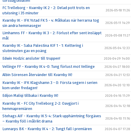
torsdagskvällen
FC Trelleborg - Kvarnby IK 2 - 2: Delad pott trots en
2026-05-18 11:26
utvisning i 35 minuter
Kvarnby IK - IFK Ystad FK 5 - 4: Målkalas när herrarna tog
2026-05-11 14:29
sin andra hemmaseger
Limhamns FF - Kvarnby IK 3 - 2: Förlust efter sent insläppt
2026-05-08 11:27
mål
Kvarnby IK - Saba Palestina KIF 1 - 1: Kvittering i
2026-05-04 12:33
slutminuten gav en poäng
Edwin Hodzic ansluter till truppen!
2026-04-29 14:00
Vellinge FF - Kvarnby IK 4-0: Tung förlust mot Vellinge
2026-04-27 18:00
Albin Sörensen återvänder till Kvarnby IK!
2026-04-21 12:53
Kvarnby IK - IFK Klagshamn 3 - 0: Första segern i serien
2026-04-20 12:10
kom under fredagen!
Edijon Maliqi tillbaka i Kvarnby IK!
2026-04-16 11:29
Kvarnby IK - FC City Trelleborg 2-2: Oavgjort i
2026-04-14 12:18
hemmapremiären
Stehags AIF - Kvarnby IK 5-4: Stark upphämtning förgäves
2026-04-10 11:16
– Kvarnby föll i målrikt drama
Lunnarps BK - Kvarnby IK 4 - 2: Tungt fall i premiären
2026-04-07 17:28