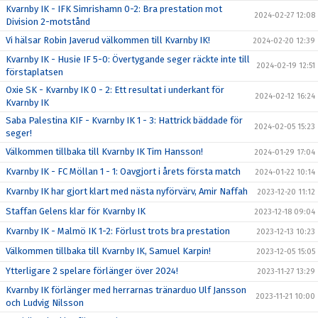
Kvarnby IK - IFK Simrishamn 0-2: Bra prestation mot
2024-02-27 12:08
Division 2-motstånd
Vi hälsar Robin Javerud välkommen till Kvarnby IK!
2024-02-20 12:39
Kvarnby IK - Husie IF 5-0: Övertygande seger räckte inte till
2024-02-19 12:51
förstaplatsen
Oxie SK - Kvarnby IK 0 - 2: Ett resultat i underkant för
2024-02-12 16:24
Kvarnby IK
Saba Palestina KIF - Kvarnby IK 1 - 3: Hattrick bäddade för
2024-02-05 15:23
seger!
Välkommen tillbaka till Kvarnby IK Tim Hansson!
2024-01-29 17:04
Kvarnby IK - FC Möllan 1 - 1: Oavgjort i årets första match
2024-01-22 10:14
Kvarnby IK har gjort klart med nästa nyförvärv, Amir Naffah
2023-12-20 11:12
Staffan Gelens klar för Kvarnby IK
2023-12-18 09:04
Kvarnby IK - Malmö IK 1-2: Förlust trots bra prestation
2023-12-13 10:23
Välkommen tillbaka till Kvarnby IK, Samuel Karpin!
2023-12-05 15:05
Ytterligare 2 spelare förlänger över 2024!
2023-11-27 13:29
Kvarnby IK förlänger med herrarnas tränarduo Ulf Jansson
2023-11-21 10:00
och Ludvig Nilsson