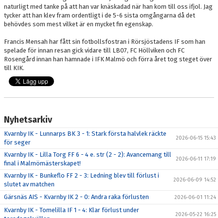
naturligt med tanke på att han var knäskadad när han kom till oss ifjol. Jag
tycker att han klev fram ordentligt i de 5-6 sista omgångarna då det
behövdes som mest vilket är en mycket fin egenskap.
Francis Mensah har fått sin fotbollsfostran i Rörsjöstadens IF som han
spelade för innan resan gick vidare till LB07, FC Höllviken och FC
Rosengård innan han hamnade i IFK Malmö och förra året tog steget över
till KIK.
Nyhetsarkiv
Kvarnby IK - Lunnarps BK 3 - 1: Stark första halvlek räckte
2026-06-15 15:43
för seger
Kvarnby IK - Lilla Torg FF 6 - 4 e. str (2 - 2): Avancemang till
2026-06-11 17:19
final i Malmömästerskapet!
Kvarnby IK - Bunkeflo FF 2 - 3: Ledning blev till förlust i
2026-06-09 14:52
slutet av matchen
Gärsnäs AIS - Kvarnby IK 2 - 0: Andra raka förlusten
2026-06-01 11:24
Kvarnby IK - Tomelilla IF 1 - 4: Klar förlust under
2026-05-22 16:25