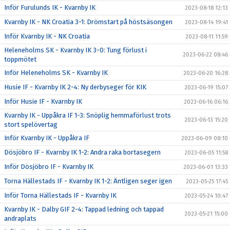
Inför Furulunds IK - Kvarnby IK
2023-08-18 12:13
Kvarnby IK - NK Croatia 3-1: Drömstart på höstsäsongen
2023-08-14 19:41
Inför Kvarnby IK - NK Croatia
2023-08-11 11:59
Heleneholms SK - Kvarnby IK 3-0: Tung förlust i
2023-06-22 08:46
toppmötet
Inför Heleneholms SK - Kvarnby IK
2023-06-20 16:28
Husie IF - Kvarnby IK 2-4: Ny derbyseger för KIK
2023-06-19 15:07
Inför Husie IF - Kvarnby IK
2023-06-16 06:16
Kvarnby IK - Uppåkra IF 1-3: Snöplig hemmaförlust trots
2023-06-13 15:20
stort spelövertag
Inför Kvarnby IK - Uppåkra IF
2023-06-09 08:10
Dösjöbro IF - Kvarnby IK 1-2: Andra raka bortasegern
2023-06-05 11:58
Inför Dösjöbro IF - Kvarnby IK
2023-06-01 13:33
Torna Hällestads IF - Kvarnby IK 1-2: Äntligen seger igen
2023-05-25 17:45
Inför Torna Hällestads IF - Kvarnby IK
2023-05-24 10:47
Kvarnby IK - Dalby GIF 2-4: Tappad ledning och tappad
2023-05-21 15:00
andraplats