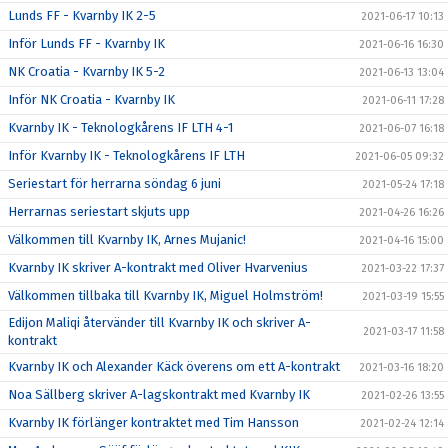
Lunds FF - Kvarnby IK 2-5
2021-06-17 10:13
Inför Lunds FF - Kvarnby IK
2021-06-16 16:30
NK Croatia - Kvarnby IK 5-2
2021-06-13 13:04
Inför NK Croatia - Kvarnby IK
2021-06-11 17:28
Kvarnby IK - Teknologkårens IF LTH 4-1
2021-06-07 16:18
Inför Kvarnby IK - Teknologkårens IF LTH
2021-06-05 09:32
Seriestart för herrarna söndag 6 juni
2021-05-24 17:18
Herrarnas seriestart skjuts upp
2021-04-26 16:26
Välkommen till Kvarnby IK, Arnes Mujanic!
2021-04-16 15:00
Kvarnby IK skriver A-kontrakt med Oliver Hvarvenius
2021-03-22 17:37
Välkommen tillbaka till Kvarnby IK, Miguel Holmström!
2021-03-19 15:55
Edijon Maliqi återvänder till Kvarnby IK och skriver A-
2021-03-17 11:58
kontrakt
Kvarnby IK och Alexander Käck överens om ett A-kontrakt
2021-03-16 18:20
Noa Sällberg skriver A-lagskontrakt med Kvarnby IK
2021-02-26 13:55
Kvarnby IK förlänger kontraktet med Tim Hansson
2021-02-24 12:14