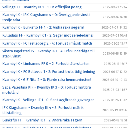
Vellinge FF - Kvarnby IK 1 - 1: En oförtjänt poäng
2025-09-23 15:14
Kvarnby IK - IFK Klagshamn 4 - 0: Övertygande vinst i
2025-09-16 16:18
tredje raka
Kvarnby IK - Bunkeflo FF 4 - 2: Andra raka segern!
2025-09-09 14:32
Kulladals FF - Kvarnby IK 1 - 2: Seger mot serieledarna!
2025-09-01 10:41
Kvarnby IK - FC Trelleborg 2 - 4: Förlust i målrik match
2025-08-25 15:47
Västra Ingelstad IS - Kvarnby IK 1 - 4: Från underläge till
2025-08-18 13:19
stabil vinst
Kvarnby IK - Limhamns FF 0 - 2: Förlust i återstarten
2025-08-11 16:17
Kvarnby IK - FC Bellevue 1 - 2: Förlust trots tidig ledning
2025-06-17 12:22
Kvarnby IK - GIF Nike 2 - 0: Fjärde raka hemmavinsten!
2025-06-10 10:43
Saba Palestina KIF - Kvarnby IK 3 - 0: Förlust mot bra
2025-06-03 11:37
motstånd
Kvarnby IK - Vellinge IF 1 - 0: Sent avgörande gav seger
2025-05-26 13:32
IFK Klagshamn - Kvarnby IK 4 - 3: Förlust i målrik
2025-05-19 09:56
tillställning
Bunkeflo FF - Kvarnby IK 1 - 2: Andra raka segern
2025-05-12 12:51