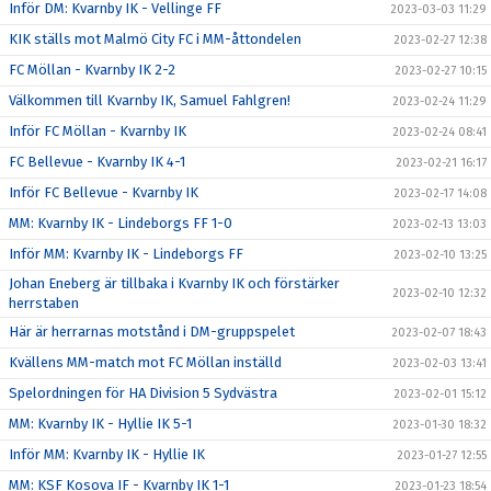
Inför DM: Kvarnby IK - Vellinge FF
2023-03-03 11:29
KIK ställs mot Malmö City FC i MM-åttondelen
2023-02-27 12:38
FC Möllan - Kvarnby IK 2-2
2023-02-27 10:15
Välkommen till Kvarnby IK, Samuel Fahlgren!
2023-02-24 11:29
Inför FC Möllan - Kvarnby IK
2023-02-24 08:41
FC Bellevue - Kvarnby IK 4-1
2023-02-21 16:17
Inför FC Bellevue - Kvarnby IK
2023-02-17 14:08
MM: Kvarnby IK - Lindeborgs FF 1-0
2023-02-13 13:03
Inför MM: Kvarnby IK - Lindeborgs FF
2023-02-10 13:25
Johan Eneberg är tillbaka i Kvarnby IK och förstärker
2023-02-10 12:32
herrstaben
Här är herrarnas motstånd i DM-gruppspelet
2023-02-07 18:43
Kvällens MM-match mot FC Möllan inställd
2023-02-03 13:41
Spelordningen för HA Division 5 Sydvästra
2023-02-01 15:12
MM: Kvarnby IK - Hyllie IK 5-1
2023-01-30 18:32
Inför MM: Kvarnby IK - Hyllie IK
2023-01-27 12:55
MM: KSF Kosova IF - Kvarnby IK 1-1
2023-01-23 18:54