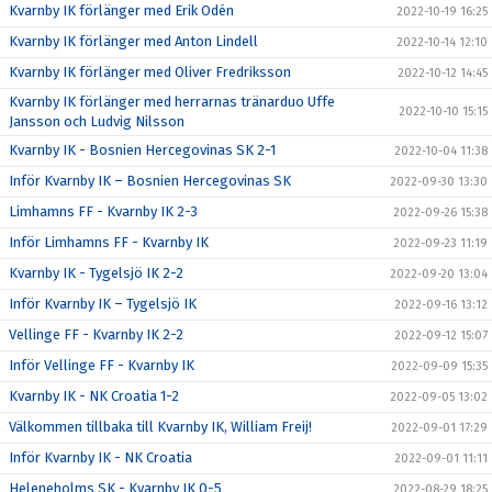
Kvarnby IK förlänger med Erik Odén
2022-10-19 16:25
Kvarnby IK förlänger med Anton Lindell
2022-10-14 12:10
Kvarnby IK förlänger med Oliver Fredriksson
2022-10-12 14:45
Kvarnby IK förlänger med herrarnas tränarduo Uffe
2022-10-10 15:15
Jansson och Ludvig Nilsson
Kvarnby IK - Bosnien Hercegovinas SK 2-1
2022-10-04 11:38
Inför Kvarnby IK – Bosnien Hercegovinas SK
2022-09-30 13:30
Limhamns FF - Kvarnby IK 2-3
2022-09-26 15:38
Inför Limhamns FF - Kvarnby IK
2022-09-23 11:19
Kvarnby IK - Tygelsjö IK 2-2
2022-09-20 13:04
Inför Kvarnby IK – Tygelsjö IK
2022-09-16 13:12
Vellinge FF - Kvarnby IK 2-2
2022-09-12 15:07
Inför Vellinge FF - Kvarnby IK
2022-09-09 15:35
Kvarnby IK - NK Croatia 1-2
2022-09-05 13:02
Välkommen tillbaka till Kvarnby IK, William Freij!
2022-09-01 17:29
Inför Kvarnby IK - NK Croatia
2022-09-01 11:11
Heleneholms SK - Kvarnby IK 0-5
2022-08-29 18:25