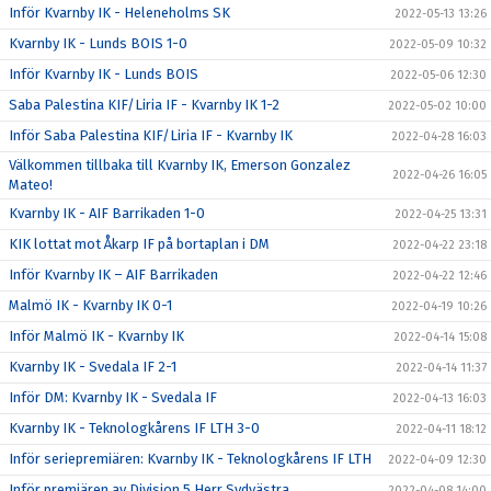
Inför Kvarnby IK - Heleneholms SK
2022-05-13 13:26
Kvarnby IK - Lunds BOIS 1-0
2022-05-09 10:32
Inför Kvarnby IK - Lunds BOIS
2022-05-06 12:30
Saba Palestina KIF/Liria IF - Kvarnby IK 1-2
2022-05-02 10:00
Inför Saba Palestina KIF/Liria IF - Kvarnby IK
2022-04-28 16:03
Välkommen tillbaka till Kvarnby IK, Emerson Gonzalez
2022-04-26 16:05
Mateo!
Kvarnby IK - AIF Barrikaden 1-0
2022-04-25 13:31
KIK lottat mot Åkarp IF på bortaplan i DM
2022-04-22 23:18
Inför Kvarnby IK – AIF Barrikaden
2022-04-22 12:46
Malmö IK - Kvarnby IK 0-1
2022-04-19 10:26
Inför Malmö IK - Kvarnby IK
2022-04-14 15:08
Kvarnby IK - Svedala IF 2-1
2022-04-14 11:37
Inför DM: Kvarnby IK - Svedala IF
2022-04-13 16:03
Kvarnby IK - Teknologkårens IF LTH 3-0
2022-04-11 18:12
Inför seriepremiären: Kvarnby IK - Teknologkårens IF LTH
2022-04-09 12:30
Inför premiären av Division 5 Herr Sydvästra
2022-04-08 14:00