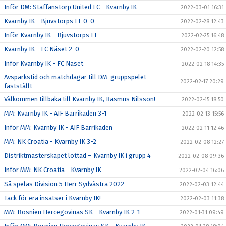
Inför DM: Staffanstorp United FC - Kvarnby IK
2022-03-01 16:31
Kvarnby IK - Bjuvstorps FF 0-0
2022-02-28 12:43
Inför Kvarnby IK - Bjuvstorps FF
2022-02-25 16:48
Kvarnby IK - FC Näset 2-0
2022-02-20 12:58
Inför Kvarnby IK - FC Näset
2022-02-18 14:35
Avsparkstid och matchdagar till DM-gruppspelet
2022-02-17 20:29
fastställt
Välkommen tillbaka till Kvarnby IK, Rasmus Nilsson!
2022-02-15 18:50
MM: Kvarnby IK - AIF Barrikaden 3-1
2022-02-13 15:56
Inför MM: Kvarnby IK - AIF Barrikaden
2022-02-11 12:46
MM: NK Croatia - Kvarnby IK 3-2
2022-02-08 12:27
Distriktmästerskapet lottad – Kvarnby IK i grupp 4
2022-02-08 09:36
Inför MM: NK Croatia - Kvarnby IK
2022-02-04 16:06
Så spelas Division 5 Herr Sydvästra 2022
2022-02-03 12:44
Tack för era insatser i Kvarnby IK!
2022-02-03 11:38
MM: Bosnien Hercegovinas SK - Kvarnby IK 2-1
2022-01-31 09:49