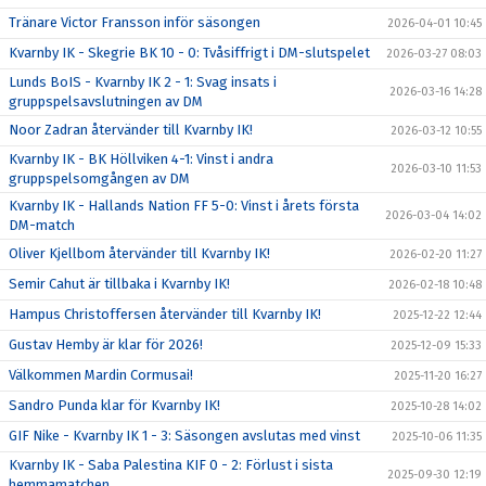
Tränare Victor Fransson inför säsongen
2026-04-01 10:45
Kvarnby IK - Skegrie BK 10 - 0: Tvåsiffrigt i DM-slutspelet
2026-03-27 08:03
Lunds BoIS - Kvarnby IK 2 - 1: Svag insats i
2026-03-16 14:28
gruppspelsavslutningen av DM
Noor Zadran återvänder till Kvarnby IK!
2026-03-12 10:55
Kvarnby IK - BK Höllviken 4-1: Vinst i andra
2026-03-10 11:53
gruppspelsomgången av DM
Kvarnby IK - Hallands Nation FF 5-0: Vinst i årets första
2026-03-04 14:02
DM-match
Oliver Kjellbom återvänder till Kvarnby IK!
2026-02-20 11:27
Semir Cahut är tillbaka i Kvarnby IK!
2026-02-18 10:48
Hampus Christoffersen återvänder till Kvarnby IK!
2025-12-22 12:44
Gustav Hemby är klar för 2026!
2025-12-09 15:33
Välkommen Mardin Cormusai!
2025-11-20 16:27
Sandro Punda klar för Kvarnby IK!
2025-10-28 14:02
GIF Nike - Kvarnby IK 1 - 3: Säsongen avslutas med vinst
2025-10-06 11:35
Kvarnby IK - Saba Palestina KIF 0 - 2: Förlust i sista
2025-09-30 12:19
hemmamatchen