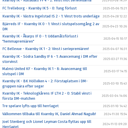
Kvarnby IK - Kulladals FF 4 - 2: Vinst mot serieledarna
2025-05-08 14:39
FC Trelleborg - Kvarnby IK 5 - 0: Tung förlust
2025-05-06 15:21
Kvarnby IK - Västra Ingelstad IS 2 - 1: Vinst trots underläge
2025-04-28 12:22
Bjärreds IF - Kvarnby IK 0 - 1: Vinst i slutspelsomgång 2 av
2025-04-23 10:26
DM
Kvarnby IK - Åkarps IF 0 - 1: Uddamålsförlust i
2025-04-15 10:17
"hemmapremiären"
FC Bellevue - Kvarnby IK 1 - 2: Vinst i seriepremiären!
2025-04-07 16:31
Kvarnby IK - Södra Sandby IF 6 - 1: Avancemang i DM efter
2025-03-27 11:36
storvinst
Malmö United KF - Kvarnby IK 1 - 8: Avancemang till
2025-03-17 14:15
slutspel i DM
Kvarnby IK - BK Höllviken 4 - 2: Förstaplatsen i DM-
2025-03-10 15:43
gruppen nära efter seger
Kvarnby IK - Teknologkårens IF LTH 2 - 0: Stabil vinst i
2025-03-04 14:06
första DM-matchen
Tre spelare lyfts upp till herrlaget
2025-01-10 14:42
Välkommen tillbaka till Kvarnby IK, Daniel Ahmad Naguib!
2024-11-30 15:54
Joel Stenberg och Lionel Leyman Costa flyttas upp till
2024-11-13 09:20
Herrlaget