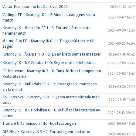
Victor Fransson fortsätter över 2025!
2024-11-10 10:17
Vellinge FF - Kvarnby IK 1 - 2: Vinst i säsongens sista
2024-10-07 14:40
match
Kvarnby IK - Bunkeflo FF 1 - 3: Förlust i årets sista
2024-09-30 12:24
hemmamatch
Malmö City FC - Kvarnby IK 0 - 1: Tidigt mål räckte till
2024-09-23 14:04
seger
Kvarnby IK - Åkarps IF 0 - 2: En av årets sämsta insatser
2024-09-16 10:42
Kvarnby IK - NK Croatia 1 - 0: Seger mot serieledarna
2024-09-09 11:43
FC Bellevue - Kvarnby IK 3 - 0: Tung förlust i kampen om
2024-09-02 12:43
kvalplatserna
Kvarnby IK - Kulladals FF 2 - 2: Poängtapp i matchens
2024-08-26 09:11
sista minut
KSF Kosova - Kvarnby IK 0 - 1: Jämn match slutade med
2024-08-19 14:26
vinst
Kvarnby IK - BK Höllviken 0 - 0: Mållöst i återstarten av
2024-08-12 09:40
serien
Tränare Uffe Jansson inför höstsäsongen
2024-08-08 16:48
GIF Nike - Kvarnby IK 3 - 2: Förlust i genrepet inför
2024-08-05 17:00