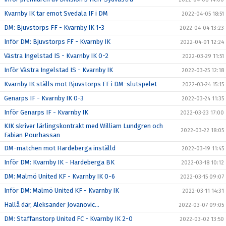
Kvarnby IK tar emot Svedala IF i DM
2022-04-05 18:51
DM: Bjuvstorps FF - Kvarnby IK 1-3
2022-04-04 13:23
Inför DM: Bjuvstorps FF - Kvarnby IK
2022-04-01 12:24
Västra Ingelstad IS - Kvarnby IK 0-2
2022-03-29 11:51
Inför Västra Ingelstad IS - Kvarnby IK
2022-03-25 12:18
Kvarnby IK ställs mot Bjuvstorps FF i DM-slutspelet
2022-03-24 15:15
Genarps IF - Kvarnby IK 0-3
2022-03-24 11:35
Inför Genarps IF - Kvarnby IK
2022-03-23 17:00
KIK skriver lärlingskontrakt med William Lundgren och
2022-03-22 18:05
Fabian Pourhassan
DM-matchen mot Hardeberga inställd
2022-03-19 11:45
Inför DM: Kvarnby IK - Hardeberga BK
2022-03-18 10:12
DM: Malmö United KF - Kvarnby IK 0-6
2022-03-15 09:07
Inför DM: Malmö United KF - Kvarnby IK
2022-03-11 14:31
Hallå där, Aleksander Jovanovic...
2022-03-07 09:05
DM: Staffanstorp United FC - Kvarnby IK 2-0
2022-03-02 13:50