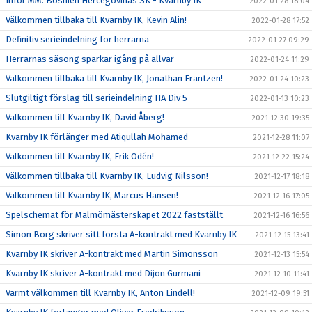
Inför MM: Bosnien Hercegovinas SK - Kvarnby IK
2022-01-28 18:04
Välkommen tillbaka till Kvarnby IK, Kevin Alin!
2022-01-28 17:52
Definitiv serieindelning för herrarna
2022-01-27 09:29
Herrarnas säsong sparkar igång på allvar
2022-01-24 11:29
Välkommen tillbaka till Kvarnby IK, Jonathan Frantzen!
2022-01-24 10:23
Slutgiltigt förslag till serieindelning HA Div 5
2022-01-13 10:23
Välkommen till Kvarnby IK, David Åberg!
2021-12-30 19:35
Kvarnby IK förlänger med Atiqullah Mohamed
2021-12-28 11:07
Välkommen till Kvarnby IK, Erik Odén!
2021-12-22 15:24
Välkommen tillbaka till Kvarnby IK, Ludvig Nilsson!
2021-12-17 18:18
Välkommen till Kvarnby IK, Marcus Hansen!
2021-12-16 17:05
Spelschemat för Malmömästerskapet 2022 fastställt
2021-12-16 16:56
Simon Borg skriver sitt första A-kontrakt med Kvarnby IK
2021-12-15 13:41
Kvarnby IK skriver A-kontrakt med Martin Simonsson
2021-12-13 15:54
Kvarnby IK skriver A-kontrakt med Dijon Gurmani
2021-12-10 11:41
Varmt välkommen till Kvarnby IK, Anton Lindell!
2021-12-09 19:51