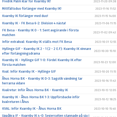
Fredrik Palm klar för Kvarnby IK!
2023-11-20 09:38
Mittfältsduo förlänger med Kvarnby IK!
2023-11-16 11:52
Kvarnby IK förlänger med duo!
2023-11-15 14:00
Kvarnby IK - FK Besa 6-2: Division 4 nästa!
2023-11-06 11:15
FK Besa - Kvarnby IK 0 - 1: Sent avgörande i första
2023-11-02 09:43
matchen
Inför extrakval: Kvarnby IK ställs mot FK Besa
2023-10-31 12:55
Hyllinge GIF - Kvarnby IK 2 - 1 (2 - 2 E.F): Kvarnby IK vinnare
2023-10-30 15:10
efter förlängningsdrama
Kvarnby IK - Hyllinge GIF 1-0: Fördel Kvarnby IK efter
2023-10-23 12:00
första matchen
Kval: Inför Kvarnby IK - Hyllinge GIF
2023-10-20 11:15
Åhus Horna BK - Kvarnby IK 0-3: Sagolik vändning tar
2023-10-16 11:43
herrarna vidare
Kvalretur: Inför Åhus Horna BK - Kvarnby IK
2023-10-13 12:05
Kvarnby IK - Åhus Horna BK 1-3: Uppförsbacke inför
2023-10-12 18:25
kvalreturen i Åhus
KVAL: Inför Kvarnby IK - Åhus Horna BK
2023-10-10 15:40
Uppåkra IF - Kvarnby IK 4-0: Segersviten stannade på sju i