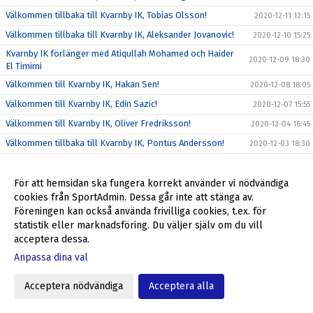
Välkommen tillbaka till Kvarnby IK, Tobias Olsson!
2020-12-11 12:15
Välkommen tillbaka till Kvarnby IK, Aleksander Jovanovic!
2020-12-10 15:25
Kvarnby IK förlänger med Atiqullah Mohamed och Haider
2020-12-09 18:30
El Timimi
Välkommen till Kvarnby IK, Hakan Sen!
2020-12-08 18:05
Välkommen till Kvarnby IK, Edin Sazic!
2020-12-07 15:55
Välkommen till Kvarnby IK, Oliver Fredriksson!
2020-12-04 16:45
Välkommen tillbaka till Kvarnby IK, Pontus Andersson!
2020-12-03 18:30
Välkommen till Kvarnby IK, Emerson Gonzalez!
2020-12-02 12:35
Välkommen tillbaka till Kvarnby IK, Alexander Friberg!
För att hemsidan ska fungera korrekt använder vi nödvändiga
2020-12-01 12:10
cookies från SportAdmin. Dessa går inte att stänga av.
Herrarnas motståndare i division 5 klara
2020-11-26 09:45
Föreningen kan också använda frivilliga cookies, t.ex. för
Slutgiltigt förslag till serieindelning för Kvarnby IK
2020-11-19 10:56
statistik eller marknadsföring. Du väljer själv om du vill
acceptera dessa.
Förslag till serieindelning herrar div 5 2021
2020-11-05 09:30
Anpassa dina val
Välkommen tillbaka till Kvarnby IK, Ulf Jansson!
2020-11-03 12:00
Åkarps IF - Kvarnby IK 5-2
2020-10-06 13:55
Acceptera nödvändiga
Acceptera alla
Inför Åkarps IF - Kvarnby IK
2020-10-02 14:02