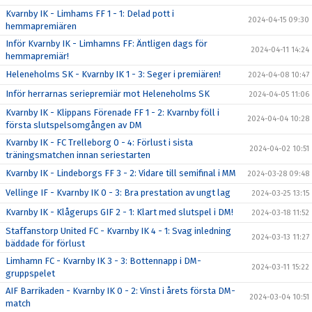
Kvarnby IK - Limhams FF 1 - 1: Delad pott i
2024-04-15 09:30
hemmapremiären
Inför Kvarnby IK - Limhamns FF: Äntligen dags för
2024-04-11 14:24
hemmapremiär!
Heleneholms SK - Kvarnby IK 1 - 3: Seger i premiären!
2024-04-08 10:47
Inför herrarnas seriepremiär mot Heleneholms SK
2024-04-05 11:06
Kvarnby IK - Klippans Förenade FF 1 - 2: Kvarnby föll i
2024-04-04 10:28
första slutspelsomgången av DM
Kvarnby IK - FC Trelleborg 0 - 4: Förlust i sista
2024-04-02 10:51
träningsmatchen innan seriestarten
Kvarnby IK - Lindeborgs FF 3 - 2: Vidare till semifinal i MM
2024-03-28 09:48
Vellinge IF - Kvarnby IK 0 - 3: Bra prestation av ungt lag
2024-03-25 13:15
Kvarnby IK - Klågerups GIF 2 - 1: Klart med slutspel i DM!
2024-03-18 11:52
Staffanstorp United FC - Kvarnby IK 4 - 1: Svag inledning
2024-03-13 11:27
bäddade för förlust
Limhamn FC - Kvarnby IK 3 - 3: Bottennapp i DM-
2024-03-11 15:22
gruppspelet
AIF Barrikaden - Kvarnby IK 0 - 2: Vinst i årets första DM-
2024-03-04 10:51
match