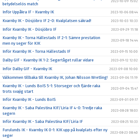
2023-10-09 15:02
betydelselös match
Inför Uppåkra IF - Kvarnby IK
2023-10-06 08:44
Kvarnby IK - Dösjöbro IF 2-0: Kvalplatsen säkrad!
2023-10-03 10:33
Inför Kvarnby IK - Dösjöbro IF
2023-09-29 11:18
Kvarnby IK - Torna Hällestads IF 2-1: Sämre prestation
2023-09-18 14:44
men ny seger för KIK
Inför Kvarnby IK - Torna Hällestads IF
2023-09-15 10:00
Dalby GIF - Kvarnby IK 1-2: Segertåget rullar vidare
2023-09-12 12:02
Inför Dalby GIF - Kvarnby IK
2023-09-08 10:00
Välkommen tillbaka till Kvarnby IK, Johan Nilsson Wretling!
2023-09-06 11:19
Kvarnby IK - Lunds BoIS 5-1: Storseger och fjärde raka
2023-09-04 15:47
trots svajig start
Inför Kvarnby IK - Lunds BoIS
2023-09-01 09:17
Kvarnby IK - Saba Palestina KIF/Liria IF 4-0: Tredje raka
2023-08-28 18:03
segern
Inför Kvarnby IK - Saba Palestina KIF/Liria IF
2023-08-25 10:33
Furulunds IK - Kvarnby IK 0-1: KIK upp på kvalplats efter ny
2023-08-23 08:40
seger