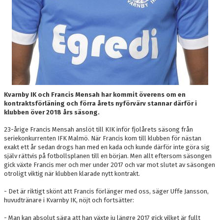
Kvarnby IK och Francis Mensah har kommit överens om en
kontraktsförläning och förra årets nyförvärv stannar därför i
klubben över 2018 års säsong.
23-årige Francis Mensah anslöt till KIK inför fjolårets säsong från
seriekonkurrenten IFK Malmö. När Francis kom till klubben för nästan
exakt ett år sedan drogs han med en kada och kunde därför inte göra sig
själv rättvis på fotbollsplanen till en början. Men allt eftersom säsongen
gick växte Francis mer och mer under 2017 och var mot slutet av säsongen
otroligt viktig när klubben klarade nytt kontrakt.
- Det är riktigt skönt att Francis förlänger med oss, säger Uffe Jansson,
huvudtränare i Kvarnby IK, nöjt och fortsätter:
- Man kan absolut säga att han växte ju längre 2017 gick vilket är fullt