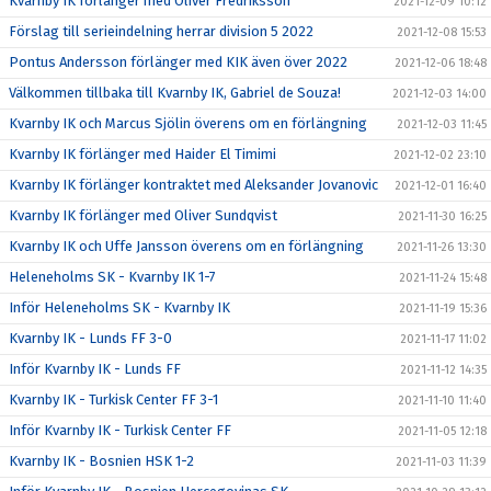
Kvarnby IK förlänger med Oliver Fredriksson
2021-12-09 10:12
Förslag till serieindelning herrar division 5 2022
2021-12-08 15:53
Pontus Andersson förlänger med KIK även över 2022
2021-12-06 18:48
Välkommen tillbaka till Kvarnby IK, Gabriel de Souza!
2021-12-03 14:00
Kvarnby IK och Marcus Sjölin överens om en förlängning
2021-12-03 11:45
Kvarnby IK förlänger med Haider El Timimi
2021-12-02 23:10
Kvarnby IK förlänger kontraktet med Aleksander Jovanovic
2021-12-01 16:40
Kvarnby IK förlänger med Oliver Sundqvist
2021-11-30 16:25
Kvarnby IK och Uffe Jansson överens om en förlängning
2021-11-26 13:30
Heleneholms SK - Kvarnby IK 1-7
2021-11-24 15:48
Inför Heleneholms SK - Kvarnby IK
2021-11-19 15:36
Kvarnby IK - Lunds FF 3-0
2021-11-17 11:02
Inför Kvarnby IK - Lunds FF
2021-11-12 14:35
Kvarnby IK - Turkisk Center FF 3-1
2021-11-10 11:40
Inför Kvarnby IK - Turkisk Center FF
2021-11-05 12:18
Kvarnby IK - Bosnien HSK 1-2
2021-11-03 11:39