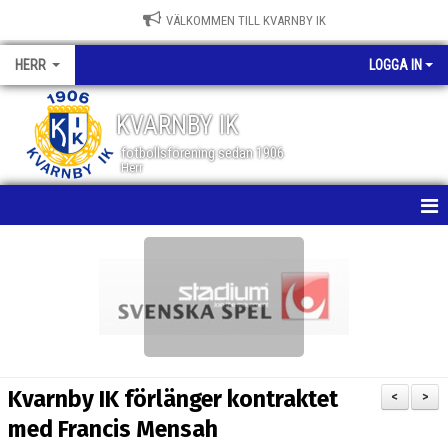
VÄLKOMMEN TILL KVARNBY IK
HERR
LOGGA IN
KVARNBY IK
fotbollsförening sedan 1906
Herr
HEM
NYHETER
KALENDER
MATCHER
Kvarnby IK förlänger kontraktet
<
>
TRUPPEN
med Francis Mensah