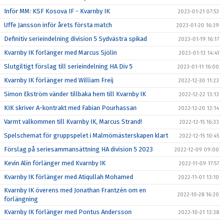
Inför MM: KSF Kosova IF - Kvarnby IK
2023-01-21 07:53
Uffe Jansson inför årets första match
2023-01-20 16:39
Definitiv serieindelning division 5 Sydvästra spikad
2023-01-19 16:17
Kvarnby IK förlänger med Marcus Sjölin
2023-01-13 14:41
Slutgiltigt förslag till serieindelning HA Div 5
2023-01-11 16:00
Kvarnby IK förlänger med William Freij
2022-12-30 11:23
Simon Ekström vänder tillbaka hem till Kvarnby IK
2022-12-22 13:13
KIK skriver A-kontrakt med Fabian Pourhassan
2022-12-20 12:14
Varmt välkommen till Kvarnby IK, Marcus Strand!
2022-12-15 16:33
Spelschemat för gruppspelet i Malmömästerskapen klart
2022-12-15 10:45
Förslag på seriesammansättning HA division 5 2023
2022-12-09 09:00
Kevin Alin förlänger med Kvarnby IK
2022-11-09 17:57
Kvarnby IK förlänger med Atiqullah Mohamed
2022-11-01 13:10
Kvarnby IK överens med Jonathan Frantzén om en
2022-10-28 16:20
förlängning
Kvarnby IK förlänger med Pontus Andersson
2022-10-21 13:38