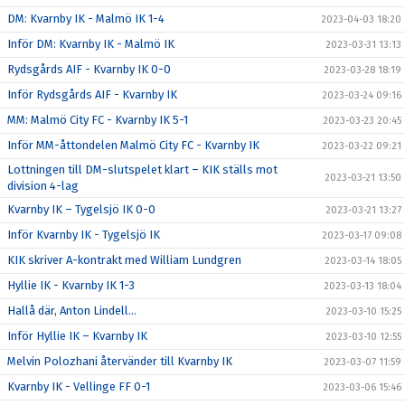
DM: Kvarnby IK - Malmö IK 1-4
2023-04-03 18:20
Inför DM: Kvarnby IK - Malmö IK
2023-03-31 13:13
Rydsgårds AIF - Kvarnby IK 0-0
2023-03-28 18:19
Inför Rydsgårds AIF - Kvarnby IK
2023-03-24 09:16
MM: Malmö City FC - Kvarnby IK 5-1
2023-03-23 20:45
Inför MM-åttondelen Malmö City FC - Kvarnby IK
2023-03-22 09:21
Lottningen till DM-slutspelet klart – KIK ställs mot
2023-03-21 13:50
division 4-lag
Kvarnby IK – Tygelsjö IK 0-0
2023-03-21 13:27
Inför Kvarnby IK - Tygelsjö IK
2023-03-17 09:08
KIK skriver A-kontrakt med William Lundgren
2023-03-14 18:05
Hyllie IK - Kvarnby IK 1-3
2023-03-13 18:04
Hallå där, Anton Lindell…
2023-03-10 15:25
Inför Hyllie IK – Kvarnby IK
2023-03-10 12:55
Melvin Polozhani återvänder till Kvarnby IK
2023-03-07 11:59
Kvarnby IK - Vellinge FF 0-1
2023-03-06 15:46