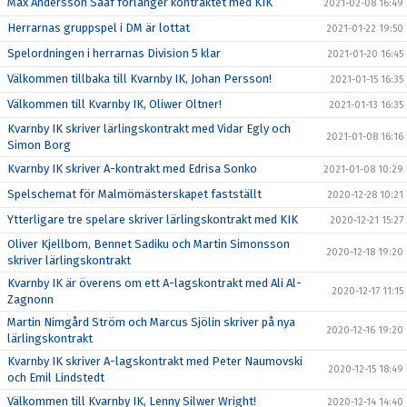
Max Andersson Sääf förlänger kontraktet med KIK
2021-02-08 16:49
Herrarnas gruppspel i DM är lottat
2021-01-22 19:50
Spelordningen i herrarnas Division 5 klar
2021-01-20 16:45
Välkommen tillbaka till Kvarnby IK, Johan Persson!
2021-01-15 16:35
Välkommen till Kvarnby IK, Oliwer Oltner!
2021-01-13 16:35
Kvarnby IK skriver lärlingskontrakt med Vidar Egly och
2021-01-08 16:16
Simon Borg
Kvarnby IK skriver A-kontrakt med Edrisa Sonko
2021-01-08 10:29
Spelschemat för Malmömästerskapet fastställt
2020-12-28 10:21
Ytterligare tre spelare skriver lärlingskontrakt med KIK
2020-12-21 15:27
Oliver Kjellbom, Bennet Sadiku och Martin Simonsson
2020-12-18 19:20
skriver lärlingskontrakt
Kvarnby IK är överens om ett A-lagskontrakt med Ali Al-
2020-12-17 11:15
Zagnonn
Martin Nimgård Ström och Marcus Sjölin skriver på nya
2020-12-16 19:20
lärlingskontrakt
Kvarnby IK skriver A-lagskontrakt med Peter Naumovski
2020-12-15 18:49
och Emil Lindstedt
Välkommen till Kvarnby IK, Lenny Silwer Wright!
2020-12-14 14:40