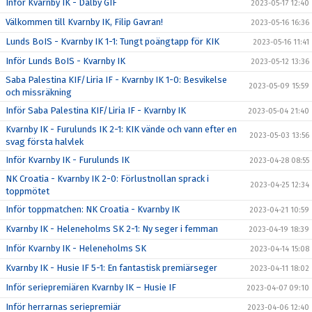
Inför Kvarnby IK - Dalby GIF
2023-05-17 12:40
Välkommen till Kvarnby IK, Filip Gavran!
2023-05-16 16:36
Lunds BoIS - Kvarnby IK 1-1: Tungt poängtapp för KIK
2023-05-16 11:41
Inför Lunds BoIS - Kvarnby IK
2023-05-12 13:36
Saba Palestina KIF/Liria IF - Kvarnby IK 1-0: Besvikelse
2023-05-09 15:59
och missräkning
Inför Saba Palestina KIF/Liria IF - Kvarnby IK
2023-05-04 21:40
Kvarnby IK - Furulunds IK 2-1: KIK vände och vann efter en
2023-05-03 13:56
svag första halvlek
Inför Kvarnby IK - Furulunds IK
2023-04-28 08:55
NK Croatia - Kvarnby IK 2-0: Förlustnollan sprack i
2023-04-25 12:34
toppmötet
Inför toppmatchen: NK Croatia - Kvarnby IK
2023-04-21 10:59
Kvarnby IK - Heleneholms SK 2-1: Ny seger i femman
2023-04-19 18:39
Inför Kvarnby IK - Heleneholms SK
2023-04-14 15:08
Kvarnby IK - Husie IF 5-1: En fantastisk premiärseger
2023-04-11 18:02
Inför seriepremiären Kvarnby IK – Husie IF
2023-04-07 09:10
Inför herrarnas seriepremiär
2023-04-06 12:40