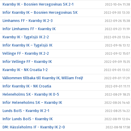
Kvarnby IK - Bosnien Hercegovinas SK 2-1
2022-10-04 11:38
Inför Kvarnby IK – Bosnien Hercegovinas SK
2022-09-30 13:30
Limhamns FF - Kvarnby IK 2-3
2022-09-26 15:38
Inför Limhamns FF - Kvarnby IK
2022-09-23 11:19
Kvarnby IK - Tygelsjö IK 2-2
2022-09-20 13:04
Inför Kvarnby IK – Tygelsjö IK
2022-09-16 13:12
Vellinge FF - Kvarnby IK 2-2
2022-09-12 15:07
Inför Vellinge FF - Kvarnby IK
2022-09-09 15:35
Kvarnby IK - NK Croatia 1-2
2022-09-05 13:02
Välkommen tillbaka till Kvarnby IK, William Freij!
2022-09-01 17:29
Inför Kvarnby IK - NK Croatia
2022-09-01 11:11
Heleneholms SK - Kvarnby IK 0-5
2022-08-29 18:25
Inför Heleneholms SK – Kvarnby IK
2022-08-26 14:40
Lunds BoIS - Kvarnby IK 2-1
2022-08-25 14:22
Inför Lunds BoIS - Kvarnby IK
2022-08-19 12:04
DM: Hässleholms IF - Kvarnby IK 2-0
2022-08-18 17:58