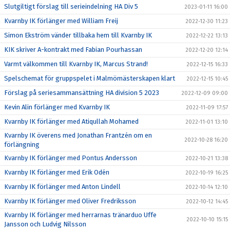
Slutgiltigt förslag till serieindelning HA Div 5
2023-01-11 16:00
Kvarnby IK förlänger med William Freij
2022-12-30 11:23
Simon Ekström vänder tillbaka hem till Kvarnby IK
2022-12-22 13:13
KIK skriver A-kontrakt med Fabian Pourhassan
2022-12-20 12:14
Varmt välkommen till Kvarnby IK, Marcus Strand!
2022-12-15 16:33
Spelschemat för gruppspelet i Malmömästerskapen klart
2022-12-15 10:45
Förslag på seriesammansättning HA division 5 2023
2022-12-09 09:00
Kevin Alin förlänger med Kvarnby IK
2022-11-09 17:57
Kvarnby IK förlänger med Atiqullah Mohamed
2022-11-01 13:10
Kvarnby IK överens med Jonathan Frantzén om en
2022-10-28 16:20
förlängning
Kvarnby IK förlänger med Pontus Andersson
2022-10-21 13:38
Kvarnby IK förlänger med Erik Odén
2022-10-19 16:25
Kvarnby IK förlänger med Anton Lindell
2022-10-14 12:10
Kvarnby IK förlänger med Oliver Fredriksson
2022-10-12 14:45
Kvarnby IK förlänger med herrarnas tränarduo Uffe
2022-10-10 15:15
Jansson och Ludvig Nilsson