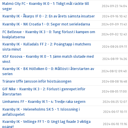
Malmö City FC - Kvarnby IK 0 - 1: Tidigt mål räckte till
2024-09-23 14:04
seger
Kvarnby IK - Åkarps IF 0 - 2: En av årets sämsta insatser
2024-09-16 10:42
Kvarnby IK - NK Croatia 1 - 0: Seger mot serieledarna
2024-09-09 11:43
FC Bellevue - Kvarnby IK 3 - 0: Tung förlust i kampen om
2024-09-02 12:43
kvalplatserna
Kvarnby IK - Kulladals FF 2 - 2: Poängtapp i matchens
2024-08-26 09:11
sista minut
KSF Kosova - Kvarnby IK 0 - 1: Jämn match slutade med
2024-08-19 14:26
vinst
Kvarnby IK - BK Höllviken 0 - 0: Mållöst i återstarten av
2024-08-12 09:40
serien
Tränare Uffe Jansson inför höstsäsongen
2024-08-08 16:48
GIF Nike - Kvarnby IK 3 - 2: Förlust i genrepet inför
2024-08-05 17:00
återstarten
Limhamns FF - Kvarnby IK 1 - 4: Tredje raka segern
2024-06-25 12:07
Kvarnby IK - Heleneholms SK 5 - 1: Islossning i
2024-06-17 10:11
anfallsspelet
Kvarnby IK - Vellinge FF 1 - 0: Ungt lag fixade 3 viktiga
2024-06-10 11:16
poäng!