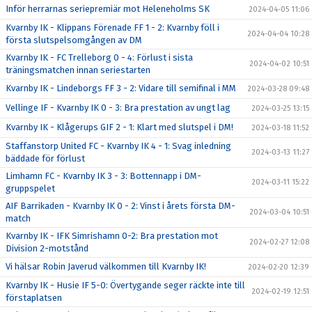
Inför herrarnas seriepremiär mot Heleneholms SK
2024-04-05 11:06
Kvarnby IK - Klippans Förenade FF 1 - 2: Kvarnby föll i
2024-04-04 10:28
första slutspelsomgången av DM
Kvarnby IK - FC Trelleborg 0 - 4: Förlust i sista
2024-04-02 10:51
träningsmatchen innan seriestarten
Kvarnby IK - Lindeborgs FF 3 - 2: Vidare till semifinal i MM
2024-03-28 09:48
Vellinge IF - Kvarnby IK 0 - 3: Bra prestation av ungt lag
2024-03-25 13:15
Kvarnby IK - Klågerups GIF 2 - 1: Klart med slutspel i DM!
2024-03-18 11:52
Staffanstorp United FC - Kvarnby IK 4 - 1: Svag inledning
2024-03-13 11:27
bäddade för förlust
Limhamn FC - Kvarnby IK 3 - 3: Bottennapp i DM-
2024-03-11 15:22
gruppspelet
AIF Barrikaden - Kvarnby IK 0 - 2: Vinst i årets första DM-
2024-03-04 10:51
match
Kvarnby IK - IFK Simrishamn 0-2: Bra prestation mot
2024-02-27 12:08
Division 2-motstånd
Vi hälsar Robin Javerud välkommen till Kvarnby IK!
2024-02-20 12:39
Kvarnby IK - Husie IF 5-0: Övertygande seger räckte inte till
2024-02-19 12:51
förstaplatsen