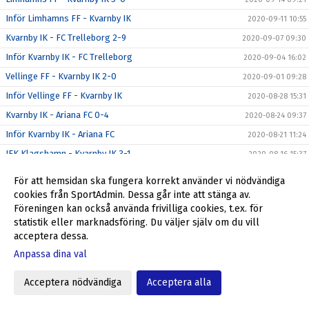
Inför Limhamns FF - Kvarnby IK
2020-09-11 10:55
Kvarnby IK - FC Trelleborg 2-9
2020-09-07 09:30
Inför Kvarnby IK - FC Trelleborg
2020-09-04 16:02
Vellinge FF - Kvarnby IK 2-0
2020-09-01 09:28
Inför Vellinge FF - Kvarnby IK
2020-08-28 15:31
Kvarnby IK - Ariana FC 0-4
2020-08-24 09:37
Inför Kvarnby IK - Ariana FC
2020-08-21 11:24
IFK Klagshamn - Kvarnby IK 3-1
2020-08-16 15:37
Inför IFK Klagshamn - Kvarnby IK
2020-08-14 09:50
För att hemsidan ska fungera korrekt använder vi nödvändiga
Kvarnby IK - Rosengård FF 2-0
2020-08-10 09:28
cookies från SportAdmin. Dessa går inte att stänga av.
Föreningen kan också använda frivilliga cookies, t.ex. för
Inför Kvarnby IK - Rosengårds FF
2020-08-08 09:30
statistik eller marknadsföring. Du väljer själv om du vill
Kvarnby IK - Lilla Torg FF 1-1
2020-08-06 09:30
acceptera dessa.
BK Flagg - Kvarnby IK 3-3
2020-08-02 14:28
Anpassa dina val
Inför BK Flagg - Kvarnby IK
2020-07-31 13:46
Acceptera nödvändiga
Acceptera alla
Bjärreds IF - Kvarnby IK 3-3
2020-07-26 09:32
Kvarnby IK - Åstorps FF 2-2
2020-07-12 13:50