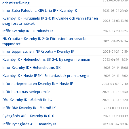
2023-05-09 15:59
och missräkning
Inför Saba Palestina KIF/Liria IF - Kvarnby IK
2023-05-04 21:40
Kvarnby IK - Furulunds IK 2-1: KIK vände och vann efter en
2023-05-03 13:56
svag första halvlek
Inför Kvarnby IK - Furulunds IK
2023-04-28 08:55
NK Croatia - Kvarnby IK 2-0: Förlustnollan sprack i
2023-04-25 12:34
toppmötet
Inför toppmatchen: NK Croatia - Kvarnby IK
2023-04-21 10:59
Kvarnby IK - Heleneholms SK 2-1: Ny seger i femman
2023-04-19 18:39
Inför Kvarnby IK - Heleneholms SK
2023-04-14 15:08
Kvarnby IK - Husie IF 5-1: En fantastisk premiärseger
2023-04-11 18:02
Inför seriepremiären Kvarnby IK – Husie IF
2023-04-07 09:10
Inför herrarnas seriepremiär
2023-04-06 12:40
DM: Kvarnby IK - Malmö IK 1-4
2023-04-03 18:20
Inför DM: Kvarnby IK - Malmö IK
2023-03-31 13:13
Rydsgårds AIF - Kvarnby IK 0-0
2023-03-28 18:19
Inför Rydsgårds AIF - Kvarnby IK
2023-03-24 09:16