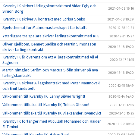
Kvarnby IK skriver lärlingskontrakt med Vidar Egly och
2021-01-08 16:16
Simon Borg
Kvarnby IK skriver A-kontrakt med Edrisa Sonko
2021-01-08 10:29
Spelschemat för Malmömästerskapet fastställt
2020-12-28 10:21
Ytterligare tre spelare skriver lärlingskontrakt med KIK
2020-12-21 15:27
Oliver Kjellbom, Bennet Sadiku och Martin Simonsson
2020-12-18 19:20
skriver lärlingskontrakt
Kvarnby IK är överens om ett A-lagskontrakt med Ali Al-
2020-12-17 11:15
Zagnonn
Martin Nimgård Ström och Marcus Sjölin skriver på nya
2020-12-16 19:20
lärlingskontrakt
Kvarnby IK skriver A-lagskontrakt med Peter Naumovski
2020-12-15 18:49
och Emil Lindstedt
Välkommen till Kvarnby IK, Lenny Silwer Wright!
2020-12-14 14:40
Välkommen tillbaka till Kvarnby IK, Tobias Olsson!
2020-12-11 12:15
Välkommen tillbaka till Kvarnby IK, Aleksander Jovanovic!
2020-12-10 15:25
Kvarnby IK förlänger med Atiqullah Mohamed och Haider
2020-12-09 18:30
El Timimi
Välkommen till Kvarnby IK, Hakan Sen!
2020-12-08 18:05