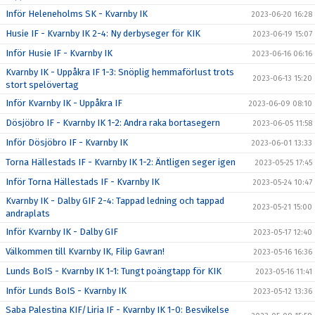
Inför Heleneholms SK - Kvarnby IK
2023-06-20 16:28
Husie IF - Kvarnby IK 2-4: Ny derbyseger för KIK
2023-06-19 15:07
Inför Husie IF - Kvarnby IK
2023-06-16 06:16
Kvarnby IK - Uppåkra IF 1-3: Snöplig hemmaförlust trots
2023-06-13 15:20
stort spelövertag
Inför Kvarnby IK - Uppåkra IF
2023-06-09 08:10
Dösjöbro IF - Kvarnby IK 1-2: Andra raka bortasegern
2023-06-05 11:58
Inför Dösjöbro IF - Kvarnby IK
2023-06-01 13:33
Torna Hällestads IF - Kvarnby IK 1-2: Äntligen seger igen
2023-05-25 17:45
Inför Torna Hällestads IF - Kvarnby IK
2023-05-24 10:47
Kvarnby IK - Dalby GIF 2-4: Tappad ledning och tappad
2023-05-21 15:00
andraplats
Inför Kvarnby IK - Dalby GIF
2023-05-17 12:40
Välkommen till Kvarnby IK, Filip Gavran!
2023-05-16 16:36
Lunds BoIS - Kvarnby IK 1-1: Tungt poängtapp för KIK
2023-05-16 11:41
Inför Lunds BoIS - Kvarnby IK
2023-05-12 13:36
Saba Palestina KIF/Liria IF - Kvarnby IK 1-0: Besvikelse