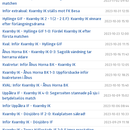
2023-11-02 09:43
matchen
Inför extrakval: Kvarnby IK ställs mot FK Besa
2023-10-31 12:55
Hyllinge GIF - Kvarnby IK 2 - 1 (2 - 2 E.F): Kvarnby IK vinnare
2023-10-30 15:10
efter förlängningsdrama
Kvarnby IK - Hyllinge GIF 1-0: Fördel Kvarnby IK efter
2023-10-23 12:00
första matchen
Kval: Inför Kvarnby IK - Hyllinge GIF
2023-10-20 11:15
Åhus Horna BK - Kvarnby IK 0-3: Sagolik vändning tar
2023-10-16 11:43
herrarna vidare
Kvalretur: Inför Åhus Horna BK - Kvarnby IK
2023-10-13 12:05
Kvarnby IK - Åhus Horna BK 1-3: Uppförsbacke inför
2023-10-12 18:25
kvalreturen i Åhus
KVAL: Inför Kvarnby IK - Åhus Horna BK
2023-10-10 15:40
Uppåkra IF - Kvarnby IK 4-0: Segersviten stannade på sju i
2023-10-09 15:02
betydelselös match
Inför Uppåkra IF - Kvarnby IK
2023-10-06 08:44
Kvarnby IK - Dösjöbro IF 2-0: Kvalplatsen säkrad!
2023-10-03 10:33
Inför Kvarnby IK - Dösjöbro IF
2023-09-29 11:18
Kvarnby IK - Torna Hällestads IF 2-1: Sämre prestation