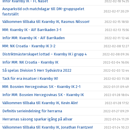
Inför Kvarnby IK - FC Näset
2022-02-18 14:35
Avsparkstid och matchdagar till DM-gruppspelet
2022-02-17 20:29
fastställt
Välkommen tillbaka till Kvarnby IK, Rasmus Nilsson!
2022-02-15 18:50
MM: Kvarnby IK - AIF Barrikaden 3-1
2022-02-13 15:56
Inför MM: Kvarnby IK - AIF Barrikaden
2022-02-11 12:46
MM: NK Croatia - Kvarnby IK 3-2
2022-02-08 12:27
Distriktmästerskapet lottad – Kvarnby IK i grupp 4
2022-02-08 09:36
Inför MM: NK Croatia - Kvarnby IK
2022-02-04 16:06
Så spelas Division 5 Herr Sydvästra 2022
2022-02-03 12:44
Tack för era insatser i Kvarnby IK!
2022-02-03 11:38
MM: Bosnien Hercegovinas SK - Kvarnby IK 2-1
2022-01-31 09:49
Inför MM: Bosnien Hercegovinas SK - Kvarnby IK
2022-01-28 18:04
Välkommen tillbaka till Kvarnby IK, Kevin Alin!
2022-01-28 17:52
Definitiv serieindelning för herrarna
2022-01-27 09:29
Herrarnas säsong sparkar igång på allvar
2022-01-24 11:29
Välkommen tillbaka till Kvarnby IK, Jonathan Frantzen!
2022-01-24 10:23