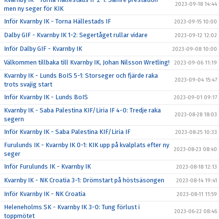
2023-09-18 14:44
men ny seger för KIK
Inför Kvarnby IK - Torna Hällestads IF
2023-09-15 10:00
Dalby GIF - Kvarnby IK 1-2: Segertåget rullar vidare
2023-09-12 12:02
Inför Dalby GIF - Kvarnby IK
2023-09-08 10:00
Välkommen tillbaka till Kvarnby IK, Johan Nilsson Wretling!
2023-09-06 11:19
Kvarnby IK - Lunds BoIS 5-1: Storseger och fjärde raka
2023-09-04 15:47
trots svajig start
Inför Kvarnby IK - Lunds BoIS
2023-09-01 09:17
Kvarnby IK - Saba Palestina KIF/Liria IF 4-0: Tredje raka
2023-08-28 18:03
segern
Inför Kvarnby IK - Saba Palestina KIF/Liria IF
2023-08-25 10:33
Furulunds IK - Kvarnby IK 0-1: KIK upp på kvalplats efter ny
2023-08-23 08:40
seger
Inför Furulunds IK - Kvarnby IK
2023-08-18 12:13
Kvarnby IK - NK Croatia 3-1: Drömstart på höstsäsongen
2023-08-14 19:41
Inför Kvarnby IK - NK Croatia
2023-08-11 11:59
Heleneholms SK - Kvarnby IK 3-0: Tung förlust i
2023-06-22 08:46
toppmötet