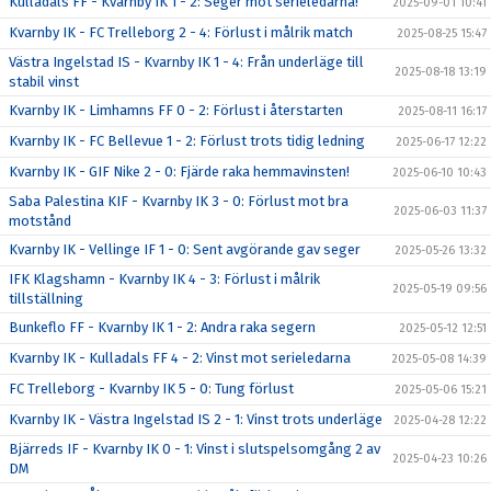
Kulladals FF - Kvarnby IK 1 - 2: Seger mot serieledarna!
2025-09-01 10:41
Kvarnby IK - FC Trelleborg 2 - 4: Förlust i målrik match
2025-08-25 15:47
Västra Ingelstad IS - Kvarnby IK 1 - 4: Från underläge till
2025-08-18 13:19
stabil vinst
Kvarnby IK - Limhamns FF 0 - 2: Förlust i återstarten
2025-08-11 16:17
Kvarnby IK - FC Bellevue 1 - 2: Förlust trots tidig ledning
2025-06-17 12:22
Kvarnby IK - GIF Nike 2 - 0: Fjärde raka hemmavinsten!
2025-06-10 10:43
Saba Palestina KIF - Kvarnby IK 3 - 0: Förlust mot bra
2025-06-03 11:37
motstånd
Kvarnby IK - Vellinge IF 1 - 0: Sent avgörande gav seger
2025-05-26 13:32
IFK Klagshamn - Kvarnby IK 4 - 3: Förlust i målrik
2025-05-19 09:56
tillställning
Bunkeflo FF - Kvarnby IK 1 - 2: Andra raka segern
2025-05-12 12:51
Kvarnby IK - Kulladals FF 4 - 2: Vinst mot serieledarna
2025-05-08 14:39
FC Trelleborg - Kvarnby IK 5 - 0: Tung förlust
2025-05-06 15:21
Kvarnby IK - Västra Ingelstad IS 2 - 1: Vinst trots underläge
2025-04-28 12:22
Bjärreds IF - Kvarnby IK 0 - 1: Vinst i slutspelsomgång 2 av
2025-04-23 10:26
DM