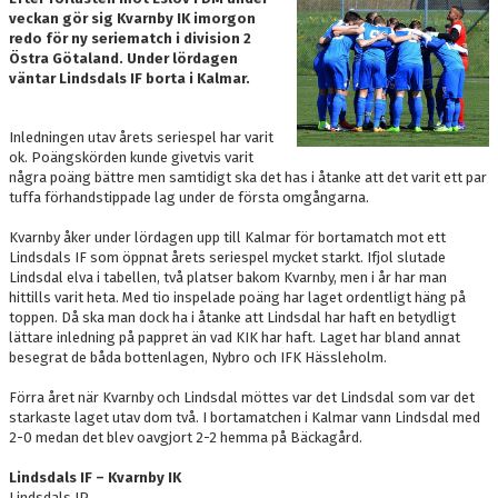
OM LAGET
veckan gör sig Kvarnby IK imorgon
redo för ny seriematch i division 2
Östra Götaland. Under lördagen
BILDGALLERI
väntar Lindsdals IF borta i Kalmar.
DOKUMENT
Inledningen utav årets seriespel har varit
ok. Poängskörden kunde givetvis varit
KONTAKT
några poäng bättre men samtidigt ska det has i åtanke att det varit ett par
tuffa förhandstippade lag under de första omgångarna.
Kvarnby åker under lördagen upp till Kalmar för bortamatch mot ett
Lindsdals IF som öppnat årets seriespel mycket starkt. Ifjol slutade
Lindsdal elva i tabellen, två platser bakom Kvarnby, men i år har man
hittills varit heta. Med tio inspelade poäng har laget ordentligt häng på
toppen. Då ska man dock ha i åtanke att Lindsdal har haft en betydligt
lättare inledning på pappret än vad KIK har haft. Laget har bland annat
besegrat de båda bottenlagen, Nybro och IFK Hässleholm.
Förra året när Kvarnby och Lindsdal möttes var det Lindsdal som var det
starkaste laget utav dom två. I bortamatchen i Kalmar vann Lindsdal med
2-0 medan det blev oavgjort 2-2 hemma på Bäckagård.
Lindsdals IF – Kvarnby IK
Lindsdals IP