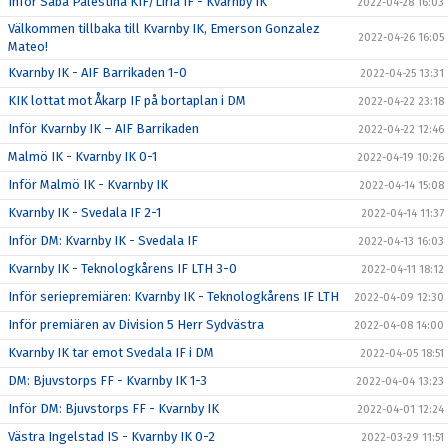
Inför Saba Palestina KIF/Liria IF - Kvarnby IK
2022-04-28 16:03
Välkommen tillbaka till Kvarnby IK, Emerson Gonzalez
2022-04-26 16:05
Mateo!
Kvarnby IK - AIF Barrikaden 1-0
2022-04-25 13:31
KIK lottat mot Åkarp IF på bortaplan i DM
2022-04-22 23:18
Inför Kvarnby IK – AIF Barrikaden
2022-04-22 12:46
Malmö IK - Kvarnby IK 0-1
2022-04-19 10:26
Inför Malmö IK - Kvarnby IK
2022-04-14 15:08
Kvarnby IK - Svedala IF 2-1
2022-04-14 11:37
Inför DM: Kvarnby IK - Svedala IF
2022-04-13 16:03
Kvarnby IK - Teknologkårens IF LTH 3-0
2022-04-11 18:12
Inför seriepremiären: Kvarnby IK - Teknologkårens IF LTH
2022-04-09 12:30
Inför premiären av Division 5 Herr Sydvästra
2022-04-08 14:00
Kvarnby IK tar emot Svedala IF i DM
2022-04-05 18:51
DM: Bjuvstorps FF - Kvarnby IK 1-3
2022-04-04 13:23
Inför DM: Bjuvstorps FF - Kvarnby IK
2022-04-01 12:24
Västra Ingelstad IS - Kvarnby IK 0-2
2022-03-29 11:51