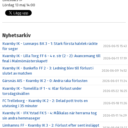
Lördag 13 maj 14:00
Nyhetsarkiv
Kvarnby IK - Lunnarps BK 3 - 1: Stark första halvlek räckte
2026-06-15 15:43
för seger
Kvarnby IK - Lilla Torg FF 6 - 4 e. str (2 - 2): Avancemang till
2026-06-11 17:19
final i Malmömästerskapet!
Kvarnby IK - Bunkeflo FF 2 - 3: Ledning blev till förlust i
2026-06-09 14:52
slutet av matchen
Gärsnäs AIS - Kvarnby IK 2 - 0: Andra raka förlusten
2026-06-01 11:24
Kvarnby IK - Tomelilla IF 1 - 4: Klar förlust under
2026-05-22 16:25
torsdagskvällen
FC Trelleborg - Kvarnby IK 2 - 2: Delad pott trots en
2026-05-18 11:26
utvisning i 35 minuter
Kvarnby IK - IFK Ystad FK 5 - 4: Målkalas när herrarna tog
2026-05-11 14:29
sin andra hemmaseger
Limhamns FF - Kvarnby IK 3 - 2: Förlust efter sent insläppt
2026-05-08 11:27