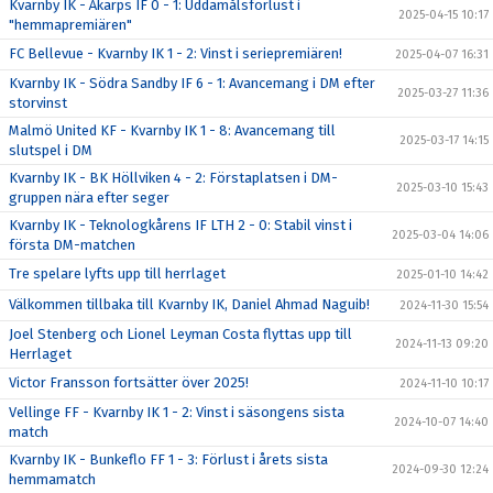
Kvarnby IK - Åkarps IF 0 - 1: Uddamålsförlust i
2025-04-15 10:17
"hemmapremiären"
FC Bellevue - Kvarnby IK 1 - 2: Vinst i seriepremiären!
2025-04-07 16:31
Kvarnby IK - Södra Sandby IF 6 - 1: Avancemang i DM efter
2025-03-27 11:36
storvinst
Malmö United KF - Kvarnby IK 1 - 8: Avancemang till
2025-03-17 14:15
slutspel i DM
Kvarnby IK - BK Höllviken 4 - 2: Förstaplatsen i DM-
2025-03-10 15:43
gruppen nära efter seger
Kvarnby IK - Teknologkårens IF LTH 2 - 0: Stabil vinst i
2025-03-04 14:06
första DM-matchen
Tre spelare lyfts upp till herrlaget
2025-01-10 14:42
Välkommen tillbaka till Kvarnby IK, Daniel Ahmad Naguib!
2024-11-30 15:54
Joel Stenberg och Lionel Leyman Costa flyttas upp till
2024-11-13 09:20
Herrlaget
Victor Fransson fortsätter över 2025!
2024-11-10 10:17
Vellinge FF - Kvarnby IK 1 - 2: Vinst i säsongens sista
2024-10-07 14:40
match
Kvarnby IK - Bunkeflo FF 1 - 3: Förlust i årets sista
2024-09-30 12:24
hemmamatch