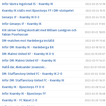
Inför Västra Ingelstad IS - Kvarnby IK
2022-03-25 12:18
Kvarnby IK ställs mot Bjuvstorps FF i DM-slutspelet
2022-03-24 15:15
Genarps IF - Kvarnby IK 0-3
2022-03-24 11:35
Inför Genarps IF - Kvarnby IK
2022-03-23 17:00
KIK skriver lärlingskontrakt med William Lundgren och
2022-03-22 18:05
Fabian Pourhassan
DM-matchen mot Hardeberga inställd
2022-03-19 11:45
Inför DM: Kvarnby IK - Hardeberga BK
2022-03-18 10:12
DM: Malmö United KF - Kvarnby IK 0-6
2022-03-15 09:07
Inför DM: Malmö United KF - Kvarnby IK
2022-03-11 14:31
Hallå där, Aleksander Jovanovic...
2022-03-07 09:05
DM: Staffanstorp United FC - Kvarnby IK 2-0
2022-03-02 13:50
Inför DM: Staffanstorp United FC - Kvarnby IK
2022-03-01 16:31
Kvarnby IK - Bjuvstorps FF 0-0
2022-02-28 12:43
Inför Kvarnby IK - Bjuvstorps FF
2022-02-25 16:48
Kvarnby IK - FC Näset 2-0
2022-02-20 12:58