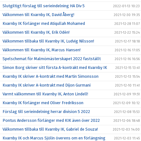
Slutgiltigt förslag till serieindelning HA Div 5
2022-01-13 10:23
Välkommen till Kvarnby IK, David Åberg!
2021-12-30 19:35
Kvarnby IK förlänger med Atiqullah Mohamed
2021-12-28 11:07
Välkommen till Kvarnby IK, Erik Odén!
2021-12-22 15:24
Välkommen tillbaka till Kvarnby IK, Ludvig Nilsson!
2021-12-17 18:18
Välkommen till Kvarnby IK, Marcus Hansen!
2021-12-16 17:05
Spelschemat för Malmömästerskapet 2022 fastställt
2021-12-16 16:56
Simon Borg skriver sitt första A-kontrakt med Kvarnby IK
2021-12-15 13:41
Kvarnby IK skriver A-kontrakt med Martin Simonsson
2021-12-13 15:54
Kvarnby IK skriver A-kontrakt med Dijon Gurmani
2021-12-10 11:41
Varmt välkommen till Kvarnby IK, Anton Lindell!
2021-12-09 19:51
Kvarnby IK förlänger med Oliver Fredriksson
2021-12-09 10:12
Förslag till serieindelning herrar division 5 2022
2021-12-08 15:53
Pontus Andersson förlänger med KIK även över 2022
2021-12-06 18:48
Välkommen tillbaka till Kvarnby IK, Gabriel de Souza!
2021-12-03 14:00
Kvarnby IK och Marcus Sjölin överens om en förlängning
2021-12-03 11:45