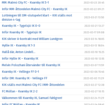
MM: Malmö City FC - Kvarnby IK 5-1
2023-03-23 20:45
Inför MM-åttondelen Malmö City FC - Kvarnby IK
2023-03-22 09:21
Lottningen till DM-slutspelet klart – KIK ställs mot
2023-03-21 13:50
division 4-lag
Kvarnby IK – Tygelsjö IK 0-0
2023-03-21 13:27
Inför Kvarnby IK - Tygelsjö IK
2023-03-17 09:08
KIK skriver A-kontrakt med William Lundgren
2023-03-14 18:05
Hyllie IK - Kvarnby IK 1-3
2023-03-13 18:04
Hallå där, Anton Lindell…
2023-03-10 15:25
Inför Hyllie IK – Kvarnby IK
2023-03-10 12:55
Melvin Polozhani återvänder till Kvarnby IK
2023-03-07 11:59
Kvarnby IK - Vellinge FF 0-1
2023-03-06 15:46
Inför DM: Kvarnby IK - Vellinge FF
2023-03-03 11:29
KIK ställs mot Malmö City FC i MM-åttondelen
2023-02-27 12:38
FC Möllan - Kvarnby IK 2-2
2023-02-27 10:15
Välkommen till Kvarnby IK, Samuel Fahlgren!
2023-02-24 11:29
Inför FC Möllan - Kvarnby IK
2023-02-24 08:41