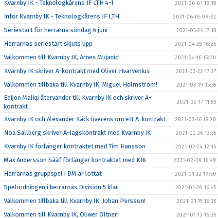
Kvarnby IK - Teknologkårens IF LTH 4-1
2021-06-07 16:18
Inför Kvarnby IK - Teknologkårens IF LTH
2021-06-05 09:32
Seriestart för herrarna söndag 6 juni
2021-05-24 17:18
Herrarnas seriestart skjuts upp
2021-04-26 16:26
Välkommen till Kvarnby IK, Arnes Mujanic!
2021-04-16 15:00
Kvarnby IK skriver A-kontrakt med Oliver Hvarvenius
2021-03-22 17:37
Välkommen tillbaka till Kvarnby IK, Miguel Holmström!
2021-03-19 15:55
Edijon Maliqi återvänder till Kvarnby IK och skriver A-
2021-03-17 11:58
kontrakt
Kvarnby IK och Alexander Käck överens om ett A-kontrakt
2021-03-16 18:20
Noa Sällberg skriver A-lagskontrakt med Kvarnby IK
2021-02-26 13:55
Kvarnby IK förlänger kontraktet med Tim Hansson
2021-02-24 12:14
Max Andersson Sääf förlänger kontraktet med KIK
2021-02-08 16:49
Herrarnas gruppspel i DM är lottat
2021-01-22 19:50
Spelordningen i herrarnas Division 5 klar
2021-01-20 16:45
Välkommen tillbaka till Kvarnby IK, Johan Persson!
2021-01-15 16:35
Välkommen till Kvarnby IK, Oliwer Oltner!
2021-01-13 16:35