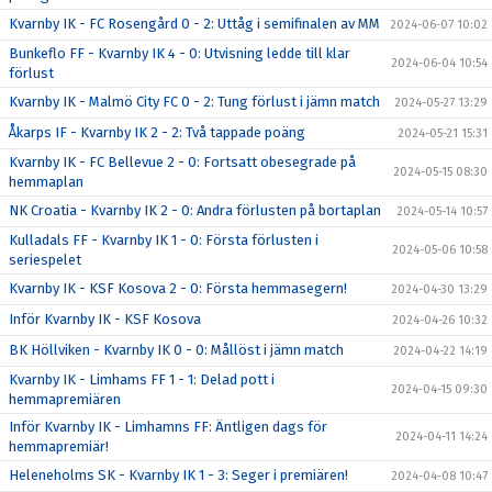
Kvarnby IK - FC Rosengård 0 - 2: Uttåg i semifinalen av MM
2024-06-07 10:02
Bunkeflo FF - Kvarnby IK 4 - 0: Utvisning ledde till klar
2024-06-04 10:54
förlust
Kvarnby IK - Malmö City FC 0 - 2: Tung förlust i jämn match
2024-05-27 13:29
Åkarps IF - Kvarnby IK 2 - 2: Två tappade poäng
2024-05-21 15:31
Kvarnby IK - FC Bellevue 2 - 0: Fortsatt obesegrade på
2024-05-15 08:30
hemmaplan
NK Croatia - Kvarnby IK 2 - 0: Andra förlusten på bortaplan
2024-05-14 10:57
Kulladals FF - Kvarnby IK 1 - 0: Första förlusten i
2024-05-06 10:58
seriespelet
Kvarnby IK - KSF Kosova 2 - 0: Första hemmasegern!
2024-04-30 13:29
Inför Kvarnby IK - KSF Kosova
2024-04-26 10:32
BK Höllviken - Kvarnby IK 0 - 0: Mållöst i jämn match
2024-04-22 14:19
Kvarnby IK - Limhams FF 1 - 1: Delad pott i
2024-04-15 09:30
hemmapremiären
Inför Kvarnby IK - Limhamns FF: Äntligen dags för
2024-04-11 14:24
hemmapremiär!
Heleneholms SK - Kvarnby IK 1 - 3: Seger i premiären!
2024-04-08 10:47