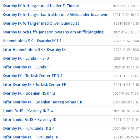
Kvarnby IK förlänger med Haider El Timimi
2021-12-02 23:10
Kvarnby IK förlänger kontraktet med Aleksander Jovanovic
2021-12-01 16:40
Kvarnby IK förlänger med Oliver Sundqvist
2021-11-30 16:25
Kvarnby IK och Uffe Jansson överens om en förlängning
2021-11-26 13:30
Heleneholms SK - Kvarnby IK 1-7
2021-11-24 15:48
Inför Heleneholms SK - Kvarnby IK
2021-11-19 15:36
Kvarnby IK - Lunds FF 3-0
2021-11-17 11:02
Inför Kvarnby IK - Lunds FF
2021-11-12 14:35
Kvarnby IK - Turkisk Center FF 3-1
2021-11-10 11:40
Inför Kvarnby IK - Turkisk Center FF
2021-11-05 12:18
Kvarnby IK - Bosnien HSK 1-2
2021-11-03 11:39
Inför Kvarnby IK - Bosnien Hercegovinas SK
2021-10-29 13:12
Lunds BoIS - Kvarnby IK 2-4
2021-10-26 12:54
Inför Lunds BoIS - Kvarnby IK
2021-10-22 11:14
Kvarnby IK - Furulunds IK 2-1
2021-10-19 19:47
Inför Kvarnby IK - Furulunds IK
2021-10-15 15:04