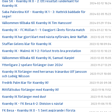
Oxie SK - Kvarnby IK 0 - 2: Ett resultat i underkant för
2024-02-12 16:24
Kvarnby IK
Saba Palestina KIF - Kvarnby IK 1 - 3: Hattrick bäddade för
2024-02-05 15:23
seger!
Välkommen tillbaka till Kvarnby IK Tim Hansson!
2024-01-29 17:04
Kvarnby IK - FC Möllan 1 - 1: Oavgjort i årets första match
2024-01-22 10:14
Kvarnby IK har gjort klart med nästa nyförvärv, Amir Naffah
2023-12-20 11:12
Staffan Gelens klar för Kvarnby IK
2023-12-18 09:04
Kvarnby IK - Malmö IK 1-2: Förlust trots bra prestation
2023-12-13 10:23
Välkommen tillbaka till Kvarnby IK, Samuel Karpin!
2023-12-05 15:05
Ytterligare 2 spelare förlänger över 2024!
2023-11-27 13:29
Kvarnby IK förlänger med herrarnas tränarduo Ulf Jansson
2023-11-21 10:00
och Ludvig Nilsson
Fredrik Palm klar för Kvarnby IK!
2023-11-20 09:38
Mittfältsduo förlänger med Kvarnby IK!
2023-11-16 11:52
Kvarnby IK förlänger med duo!
2023-11-15 14:00
Kvarnby IK - FK Besa 6-2: Division 4 nästa!
2023-11-06 11:15
FK Besa - Kvarnby IK 0 - 1: Sent avgörande i första