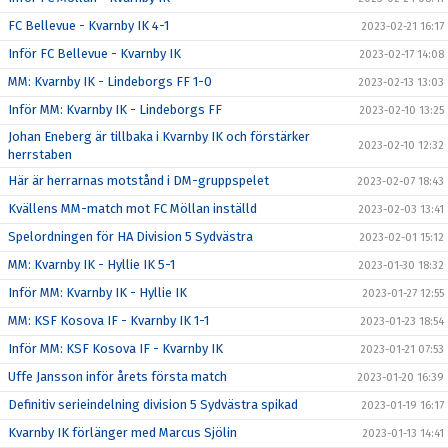
FC Bellevue - Kvarnby IK 4-1
2023-02-21 16:17
Inför FC Bellevue - Kvarnby IK
2023-02-17 14:08
MM: Kvarnby IK - Lindeborgs FF 1-0
2023-02-13 13:03
Inför MM: Kvarnby IK - Lindeborgs FF
2023-02-10 13:25
Johan Eneberg är tillbaka i Kvarnby IK och förstärker
2023-02-10 12:32
herrstaben
Här är herrarnas motstånd i DM-gruppspelet
2023-02-07 18:43
Kvällens MM-match mot FC Möllan inställd
2023-02-03 13:41
Spelordningen för HA Division 5 Sydvästra
2023-02-01 15:12
MM: Kvarnby IK - Hyllie IK 5-1
2023-01-30 18:32
Inför MM: Kvarnby IK - Hyllie IK
2023-01-27 12:55
MM: KSF Kosova IF - Kvarnby IK 1-1
2023-01-23 18:54
Inför MM: KSF Kosova IF - Kvarnby IK
2023-01-21 07:53
Uffe Jansson inför årets första match
2023-01-20 16:39
Definitiv serieindelning division 5 Sydvästra spikad
2023-01-19 16:17
Kvarnby IK förlänger med Marcus Sjölin
2023-01-13 14:41