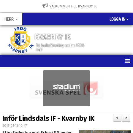
VÄLKOMMEN TILL KVARNBY IK
HERR
LOGGA IN
KVARNBY IK
fotbollsförening sedan 1906
Herr
HEM
NYHETER
KALENDER
MATCHER
Inför Lindsdals IF - Kvarnby IK
<
>
TRUPPEN
2017-05-12 10:47
Efter förlusten mot Eslöv i DM under