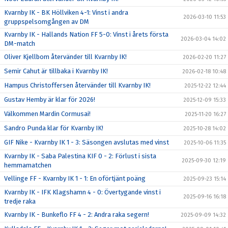
Kvarnby IK - BK Höllviken 4-1: Vinst i andra
2026-03-10 11:53
gruppspelsomgången av DM
Kvarnby IK - Hallands Nation FF 5-0: Vinst i årets första
2026-03-04 14:02
DM-match
Oliver Kjellbom återvänder till Kvarnby IK!
2026-02-20 11:27
Semir Cahut är tillbaka i Kvarnby IK!
2026-02-18 10:48
Hampus Christoffersen återvänder till Kvarnby IK!
2025-12-22 12:44
Gustav Hemby är klar för 2026!
2025-12-09 15:33
Välkommen Mardin Cormusai!
2025-11-20 16:27
Sandro Punda klar för Kvarnby IK!
2025-10-28 14:02
GIF Nike - Kvarnby IK 1 - 3: Säsongen avslutas med vinst
2025-10-06 11:35
Kvarnby IK - Saba Palestina KIF 0 - 2: Förlust i sista
2025-09-30 12:19
hemmamatchen
Vellinge FF - Kvarnby IK 1 - 1: En oförtjänt poäng
2025-09-23 15:14
Kvarnby IK - IFK Klagshamn 4 - 0: Övertygande vinst i
2025-09-16 16:18
tredje raka
Kvarnby IK - Bunkeflo FF 4 - 2: Andra raka segern!
2025-09-09 14:32