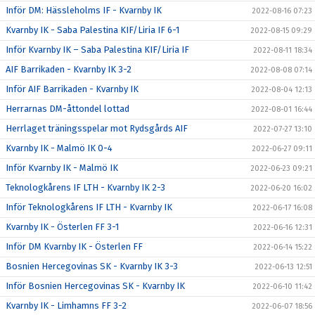
Inför DM: Hässleholms IF - Kvarnby IK
2022-08-16 07:23
Kvarnby IK - Saba Palestina KIF/Liria IF 6-1
2022-08-15 09:29
Inför Kvarnby IK – Saba Palestina KIF/Liria IF
2022-08-11 18:34
AIF Barrikaden - Kvarnby IK 3-2
2022-08-08 07:14
Inför AIF Barrikaden - Kvarnby IK
2022-08-04 12:13
Herrarnas DM-åttondel lottad
2022-08-01 16:44
Herrlaget träningsspelar mot Rydsgårds AIF
2022-07-27 13:10
Kvarnby IK - Malmö IK 0-4
2022-06-27 09:11
Inför Kvarnby IK - Malmö IK
2022-06-23 09:21
Teknologkårens IF LTH - Kvarnby IK 2-3
2022-06-20 16:02
Inför Teknologkårens IF LTH - Kvarnby IK
2022-06-17 16:08
Kvarnby IK - Österlen FF 3-1
2022-06-16 12:31
Inför DM Kvarnby IK - Österlen FF
2022-06-14 15:22
Bosnien Hercegovinas SK - Kvarnby IK 3-3
2022-06-13 12:51
Inför Bosnien Hercegovinas SK - Kvarnby IK
2022-06-10 11:42
Kvarnby IK - Limhamns FF 3-2
2022-06-07 18:56