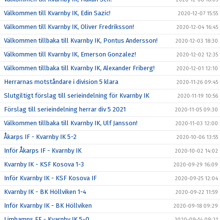
Välkommen till Kvarnby IK, Edin Sazic!
2020-12-07 15:55
Välkommen till Kvarnby IK, Oliver Fredriksson!
2020-12-04 16:45
Välkommen tillbaka till Kvarnby IK, Pontus Andersson!
2020-12-03 18:30
Välkommen till Kvarnby IK, Emerson Gonzalez!
2020-12-02 12:35
Välkommen tillbaka till Kvarnby IK, Alexander Friberg!
2020-12-01 12:10
Herrarnas motståndare i division 5 klara
2020-11-26 09:45
Slutgiltigt förslag till serieindelning för Kvarnby IK
2020-11-19 10:56
Förslag till serieindelning herrar div 5 2021
2020-11-05 09:30
Välkommen tillbaka till Kvarnby IK, Ulf Jansson!
2020-11-03 12:00
Åkarps IF - Kvarnby IK 5-2
2020-10-06 13:55
Inför Åkarps IF - Kvarnby IK
2020-10-02 14:02
Kvarnby IK - KSF Kosova 1-3
2020-09-29 16:09
Inför Kvarnby IK - KSF Kosova IF
2020-09-25 12:04
Kvarnby IK - BK Höllviken 1-4
2020-09-22 11:59
Inför Kvarnby IK - BK Höllviken
2020-09-18 09:29
Limhamns FF - Kvarnby IK 5-0
2020-09-14 09:21