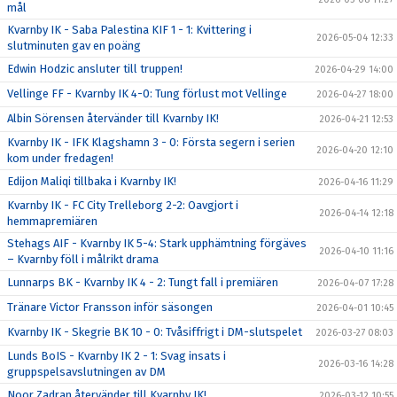
mål
Kvarnby IK - Saba Palestina KIF 1 - 1: Kvittering i
2026-05-04 12:33
slutminuten gav en poäng
Edwin Hodzic ansluter till truppen!
2026-04-29 14:00
Vellinge FF - Kvarnby IK 4-0: Tung förlust mot Vellinge
2026-04-27 18:00
Albin Sörensen återvänder till Kvarnby IK!
2026-04-21 12:53
Kvarnby IK - IFK Klagshamn 3 - 0: Första segern i serien
2026-04-20 12:10
kom under fredagen!
Edijon Maliqi tillbaka i Kvarnby IK!
2026-04-16 11:29
Kvarnby IK - FC City Trelleborg 2-2: Oavgjort i
2026-04-14 12:18
hemmapremiären
Stehags AIF - Kvarnby IK 5-4: Stark upphämtning förgäves
2026-04-10 11:16
– Kvarnby föll i målrikt drama
Lunnarps BK - Kvarnby IK 4 - 2: Tungt fall i premiären
2026-04-07 17:28
Tränare Victor Fransson inför säsongen
2026-04-01 10:45
Kvarnby IK - Skegrie BK 10 - 0: Tvåsiffrigt i DM-slutspelet
2026-03-27 08:03
Lunds BoIS - Kvarnby IK 2 - 1: Svag insats i
2026-03-16 14:28
gruppspelsavslutningen av DM
Noor Zadran återvänder till Kvarnby IK!
2026-03-12 10:55