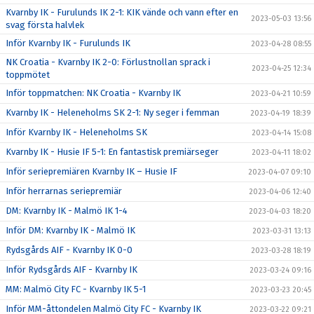
Kvarnby IK - Furulunds IK 2-1: KIK vände och vann efter en
2023-05-03 13:56
svag första halvlek
Inför Kvarnby IK - Furulunds IK
2023-04-28 08:55
NK Croatia - Kvarnby IK 2-0: Förlustnollan sprack i
2023-04-25 12:34
toppmötet
Inför toppmatchen: NK Croatia - Kvarnby IK
2023-04-21 10:59
Kvarnby IK - Heleneholms SK 2-1: Ny seger i femman
2023-04-19 18:39
Inför Kvarnby IK - Heleneholms SK
2023-04-14 15:08
Kvarnby IK - Husie IF 5-1: En fantastisk premiärseger
2023-04-11 18:02
Inför seriepremiären Kvarnby IK – Husie IF
2023-04-07 09:10
Inför herrarnas seriepremiär
2023-04-06 12:40
DM: Kvarnby IK - Malmö IK 1-4
2023-04-03 18:20
Inför DM: Kvarnby IK - Malmö IK
2023-03-31 13:13
Rydsgårds AIF - Kvarnby IK 0-0
2023-03-28 18:19
Inför Rydsgårds AIF - Kvarnby IK
2023-03-24 09:16
MM: Malmö City FC - Kvarnby IK 5-1
2023-03-23 20:45
Inför MM-åttondelen Malmö City FC - Kvarnby IK
2023-03-22 09:21