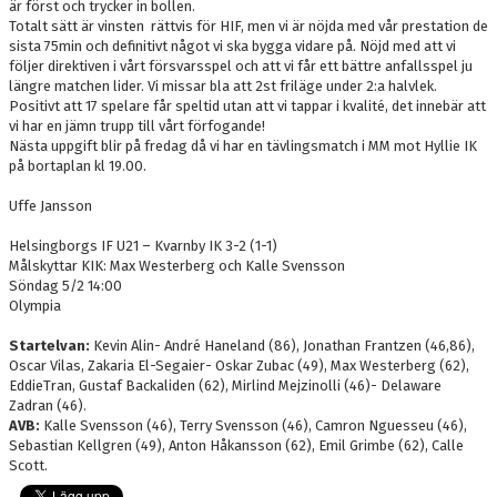
är först och trycker in bollen.
Totalt sätt är vinsten rättvis för HIF, men vi är nöjda med vår prestation de
sista 75min och definitivt något vi ska bygga vidare på. Nöjd med att vi
följer direktiven i vårt försvarsspel och att vi får ett bättre anfallsspel ju
längre matchen lider. Vi missar bla att 2st friläge under 2:a halvlek.
Positivt att 17 spelare får speltid utan att vi tappar i kvalité, det innebär att
vi har en jämn trupp till vårt förfogande!
Nästa uppgift blir på fredag då vi har en tävlingsmatch i MM mot Hyllie IK
på bortaplan kl 19.00.
Uffe Jansson
Helsingborgs IF U21 – Kvarnby IK 3-2 (1-1)
Målskyttar KIK: Max Westerberg och Kalle Svensson
Söndag 5/2 14:00
Olympia
Startelvan:
Kevin Alin- André Haneland (86), Jonathan Frantzen (46,86),
Oscar Vilas, Zakaria El-Segaier- Oskar Zubac (49), Max Westerberg (62),
EddieTran, Gustaf Backaliden (62), Mirlind Mejzinolli (46)- Delaware
Zadran (46).
AVB:
Kalle Svensson (46), Terry Svensson (46), Camron Nguesseu (46),
Sebastian Kellgren (49), Anton Håkansson (62), Emil Grimbe (62), Calle
Scott.