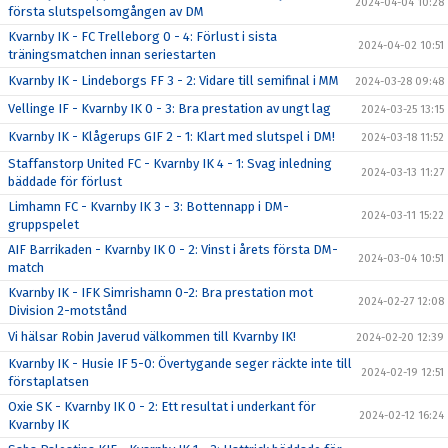
2024-04-04 10:28
första slutspelsomgången av DM
Kvarnby IK - FC Trelleborg 0 - 4: Förlust i sista
2024-04-02 10:51
träningsmatchen innan seriestarten
Kvarnby IK - Lindeborgs FF 3 - 2: Vidare till semifinal i MM
2024-03-28 09:48
Vellinge IF - Kvarnby IK 0 - 3: Bra prestation av ungt lag
2024-03-25 13:15
Kvarnby IK - Klågerups GIF 2 - 1: Klart med slutspel i DM!
2024-03-18 11:52
Staffanstorp United FC - Kvarnby IK 4 - 1: Svag inledning
2024-03-13 11:27
bäddade för förlust
Limhamn FC - Kvarnby IK 3 - 3: Bottennapp i DM-
2024-03-11 15:22
gruppspelet
AIF Barrikaden - Kvarnby IK 0 - 2: Vinst i årets första DM-
2024-03-04 10:51
match
Kvarnby IK - IFK Simrishamn 0-2: Bra prestation mot
2024-02-27 12:08
Division 2-motstånd
Vi hälsar Robin Javerud välkommen till Kvarnby IK!
2024-02-20 12:39
Kvarnby IK - Husie IF 5-0: Övertygande seger räckte inte till
2024-02-19 12:51
förstaplatsen
Oxie SK - Kvarnby IK 0 - 2: Ett resultat i underkant för
2024-02-12 16:24
Kvarnby IK