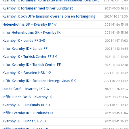
Kvarnby IK förlänger kontraktet med Aleksander Jovanovic
2021-12-01 16:40
Kvarnby IK förlänger med Oliver Sundqvist
2021-11-30 16:25
Kvarnby IK och Uffe Jansson överens om en förlängning
2021-11-26 13:30
Heleneholms SK - Kvarnby IK 1-7
2021-11-24 15:48
Inför Heleneholms SK - Kvarnby IK
2021-11-19 15:36
Kvarnby IK - Lunds FF 3-0
2021-11-17 11:02
Inför Kvarnby IK - Lunds FF
2021-11-12 14:35
Kvarnby IK - Turkisk Center FF 3-1
2021-11-10 11:40
Inför Kvarnby IK - Turkisk Center FF
2021-11-05 12:18
Kvarnby IK - Bosnien HSK 1-2
2021-11-03 11:39
Inför Kvarnby IK - Bosnien Hercegovinas SK
2021-10-29 13:12
Lunds BoIS - Kvarnby IK 2-4
2021-10-26 12:54
Inför Lunds BoIS - Kvarnby IK
2021-10-22 11:14
Kvarnby IK - Furulunds IK 2-1
2021-10-19 19:47
Inför Kvarnby IK - Furulunds IK
2021-10-15 15:04
Kvarnby IK - Lunds SK 2-0
2021-10-11 16:22