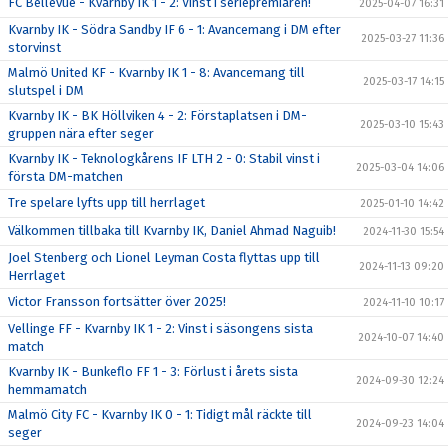
FC Bellevue - Kvarnby IK 1 - 2: Vinst i seriepremiären!
2025-04-07 16:31
Kvarnby IK - Södra Sandby IF 6 - 1: Avancemang i DM efter
2025-03-27 11:36
storvinst
Malmö United KF - Kvarnby IK 1 - 8: Avancemang till
2025-03-17 14:15
slutspel i DM
Kvarnby IK - BK Höllviken 4 - 2: Förstaplatsen i DM-
2025-03-10 15:43
gruppen nära efter seger
Kvarnby IK - Teknologkårens IF LTH 2 - 0: Stabil vinst i
2025-03-04 14:06
första DM-matchen
Tre spelare lyfts upp till herrlaget
2025-01-10 14:42
Välkommen tillbaka till Kvarnby IK, Daniel Ahmad Naguib!
2024-11-30 15:54
Joel Stenberg och Lionel Leyman Costa flyttas upp till
2024-11-13 09:20
Herrlaget
Victor Fransson fortsätter över 2025!
2024-11-10 10:17
Vellinge FF - Kvarnby IK 1 - 2: Vinst i säsongens sista
2024-10-07 14:40
match
Kvarnby IK - Bunkeflo FF 1 - 3: Förlust i årets sista
2024-09-30 12:24
hemmamatch
Malmö City FC - Kvarnby IK 0 - 1: Tidigt mål räckte till
2024-09-23 14:04
seger