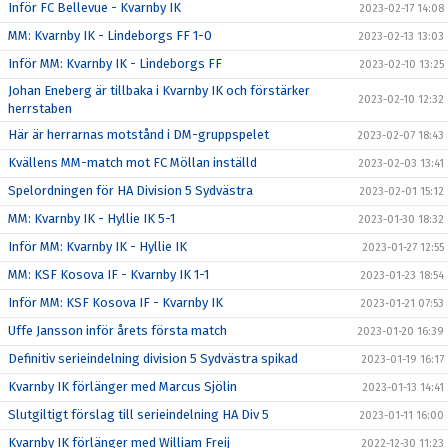
Inför FC Bellevue - Kvarnby IK
2023-02-17 14:08
MM: Kvarnby IK - Lindeborgs FF 1-0
2023-02-13 13:03
Inför MM: Kvarnby IK - Lindeborgs FF
2023-02-10 13:25
Johan Eneberg är tillbaka i Kvarnby IK och förstärker
2023-02-10 12:32
herrstaben
Här är herrarnas motstånd i DM-gruppspelet
2023-02-07 18:43
Kvällens MM-match mot FC Möllan inställd
2023-02-03 13:41
Spelordningen för HA Division 5 Sydvästra
2023-02-01 15:12
MM: Kvarnby IK - Hyllie IK 5-1
2023-01-30 18:32
Inför MM: Kvarnby IK - Hyllie IK
2023-01-27 12:55
MM: KSF Kosova IF - Kvarnby IK 1-1
2023-01-23 18:54
Inför MM: KSF Kosova IF - Kvarnby IK
2023-01-21 07:53
Uffe Jansson inför årets första match
2023-01-20 16:39
Definitiv serieindelning division 5 Sydvästra spikad
2023-01-19 16:17
Kvarnby IK förlänger med Marcus Sjölin
2023-01-13 14:41
Slutgiltigt förslag till serieindelning HA Div 5
2023-01-11 16:00
Kvarnby IK förlänger med William Freij
2022-12-30 11:23