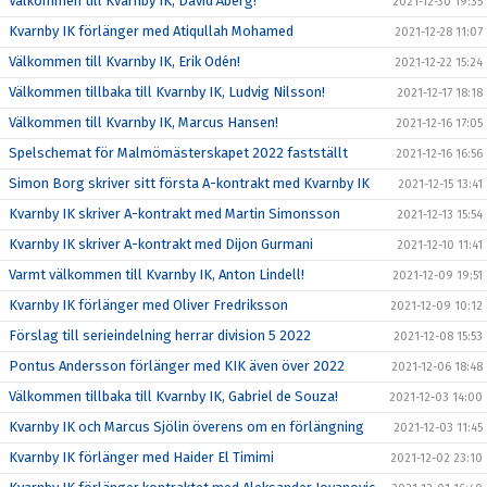
Välkommen till Kvarnby IK, David Åberg!
2021-12-30 19:35
Kvarnby IK förlänger med Atiqullah Mohamed
2021-12-28 11:07
Välkommen till Kvarnby IK, Erik Odén!
2021-12-22 15:24
Välkommen tillbaka till Kvarnby IK, Ludvig Nilsson!
2021-12-17 18:18
Välkommen till Kvarnby IK, Marcus Hansen!
2021-12-16 17:05
Spelschemat för Malmömästerskapet 2022 fastställt
2021-12-16 16:56
Simon Borg skriver sitt första A-kontrakt med Kvarnby IK
2021-12-15 13:41
Kvarnby IK skriver A-kontrakt med Martin Simonsson
2021-12-13 15:54
Kvarnby IK skriver A-kontrakt med Dijon Gurmani
2021-12-10 11:41
Varmt välkommen till Kvarnby IK, Anton Lindell!
2021-12-09 19:51
Kvarnby IK förlänger med Oliver Fredriksson
2021-12-09 10:12
Förslag till serieindelning herrar division 5 2022
2021-12-08 15:53
Pontus Andersson förlänger med KIK även över 2022
2021-12-06 18:48
Välkommen tillbaka till Kvarnby IK, Gabriel de Souza!
2021-12-03 14:00
Kvarnby IK och Marcus Sjölin överens om en förlängning
2021-12-03 11:45
Kvarnby IK förlänger med Haider El Timimi
2021-12-02 23:10