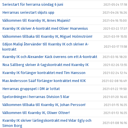
Seriestart för herrarna söndag 6 juni
2021-05-24 17:18
Herrarnas seriestart skjuts upp
2021-04-26 16:26
Välkommen till Kvarnby IK, Arnes Mujanic!
2021-04-16 15:00
Kvarnby IK skriver A-kontrakt med Oliver Hvarvenius
2021-03-22 17:37
Välkommen tillbaka till Kvarnby IK, Miguel Holmström!
2021-03-19 15:55
Edijon Maliqi återvänder till Kvarnby IK och skriver A-
2021-03-17 11:58
kontrakt
Kvarnby IK och Alexander Käck överens om ett A-kontrakt
2021-03-16 18:20
Noa Sällberg skriver A-lagskontrakt med Kvarnby IK
2021-02-26 13:55
Kvarnby IK förlänger kontraktet med Tim Hansson
2021-02-24 12:14
Max Andersson Sääf förlänger kontraktet med KIK
2021-02-08 16:49
Herrarnas gruppspel i DM är lottat
2021-01-22 19:50
Spelordningen i herrarnas Division 5 klar
2021-01-20 16:45
Välkommen tillbaka till Kvarnby IK, Johan Persson!
2021-01-15 16:35
Välkommen till Kvarnby IK, Oliwer Oltner!
2021-01-13 16:35
Kvarnby IK skriver lärlingskontrakt med Vidar Egly och
2021-01-08 16:16
Simon Borg