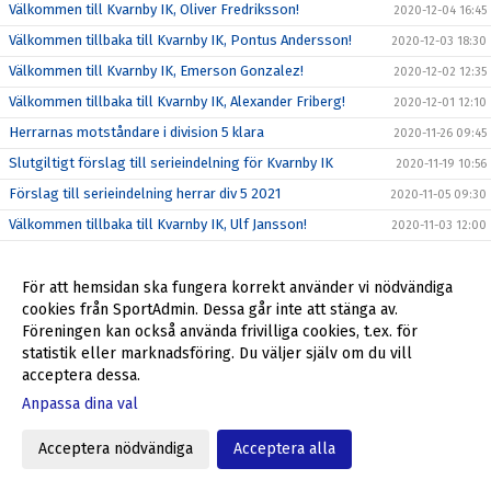
Välkommen till Kvarnby IK, Oliver Fredriksson!
2020-12-04 16:45
Välkommen tillbaka till Kvarnby IK, Pontus Andersson!
2020-12-03 18:30
Välkommen till Kvarnby IK, Emerson Gonzalez!
2020-12-02 12:35
Välkommen tillbaka till Kvarnby IK, Alexander Friberg!
2020-12-01 12:10
Herrarnas motståndare i division 5 klara
2020-11-26 09:45
Slutgiltigt förslag till serieindelning för Kvarnby IK
2020-11-19 10:56
Förslag till serieindelning herrar div 5 2021
2020-11-05 09:30
Välkommen tillbaka till Kvarnby IK, Ulf Jansson!
2020-11-03 12:00
Åkarps IF - Kvarnby IK 5-2
2020-10-06 13:55
Inför Åkarps IF - Kvarnby IK
För att hemsidan ska fungera korrekt använder vi nödvändiga
2020-10-02 14:02
cookies från SportAdmin. Dessa går inte att stänga av.
Kvarnby IK - KSF Kosova 1-3
2020-09-29 16:09
Föreningen kan också använda frivilliga cookies, t.ex. för
Inför Kvarnby IK - KSF Kosova IF
2020-09-25 12:04
statistik eller marknadsföring. Du väljer själv om du vill
acceptera dessa.
Kvarnby IK - BK Höllviken 1-4
2020-09-22 11:59
Anpassa dina val
Inför Kvarnby IK - BK Höllviken
2020-09-18 09:29
Limhamns FF - Kvarnby IK 5-0
2020-09-14 09:21
Acceptera nödvändiga
Acceptera alla
Inför Limhamns FF - Kvarnby IK
2020-09-11 10:55