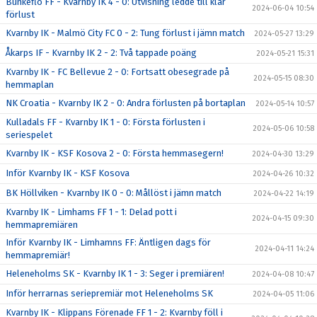
Bunkeflo FF - Kvarnby IK 4 - 0: Utvisning ledde till klar
2024-06-04 10:54
förlust
Kvarnby IK - Malmö City FC 0 - 2: Tung förlust i jämn match
2024-05-27 13:29
Åkarps IF - Kvarnby IK 2 - 2: Två tappade poäng
2024-05-21 15:31
Kvarnby IK - FC Bellevue 2 - 0: Fortsatt obesegrade på
2024-05-15 08:30
hemmaplan
NK Croatia - Kvarnby IK 2 - 0: Andra förlusten på bortaplan
2024-05-14 10:57
Kulladals FF - Kvarnby IK 1 - 0: Första förlusten i
2024-05-06 10:58
seriespelet
Kvarnby IK - KSF Kosova 2 - 0: Första hemmasegern!
2024-04-30 13:29
Inför Kvarnby IK - KSF Kosova
2024-04-26 10:32
BK Höllviken - Kvarnby IK 0 - 0: Mållöst i jämn match
2024-04-22 14:19
Kvarnby IK - Limhams FF 1 - 1: Delad pott i
2024-04-15 09:30
hemmapremiären
Inför Kvarnby IK - Limhamns FF: Äntligen dags för
2024-04-11 14:24
hemmapremiär!
Heleneholms SK - Kvarnby IK 1 - 3: Seger i premiären!
2024-04-08 10:47
Inför herrarnas seriepremiär mot Heleneholms SK
2024-04-05 11:06
Kvarnby IK - Klippans Förenade FF 1 - 2: Kvarnby föll i