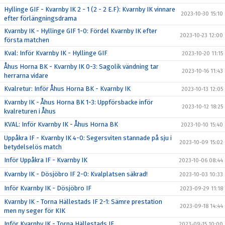
Hyllinge GIF - Kvarnby IK 2 - 1 (2 - 2 E.F): Kvarnby IK vinnare
2023-10-30 15:10
efter förlängningsdrama
Kvarnby IK - Hyllinge GIF 1-0: Fördel Kvarnby IK efter
2023-10-23 12:00
första matchen
Kval: Inför Kvarnby IK - Hyllinge GIF
2023-10-20 11:15
Åhus Horna BK - Kvarnby IK 0-3: Sagolik vändning tar
2023-10-16 11:43
herrarna vidare
Kvalretur: Inför Åhus Horna BK - Kvarnby IK
2023-10-13 12:05
Kvarnby IK - Åhus Horna BK 1-3: Uppförsbacke inför
2023-10-12 18:25
kvalreturen i Åhus
KVAL: Inför Kvarnby IK - Åhus Horna BK
2023-10-10 15:40
Uppåkra IF - Kvarnby IK 4-0: Segersviten stannade på sju i
2023-10-09 15:02
betydelselös match
Inför Uppåkra IF - Kvarnby IK
2023-10-06 08:44
Kvarnby IK - Dösjöbro IF 2-0: Kvalplatsen säkrad!
2023-10-03 10:33
Inför Kvarnby IK - Dösjöbro IF
2023-09-29 11:18
Kvarnby IK - Torna Hällestads IF 2-1: Sämre prestation
2023-09-18 14:44
men ny seger för KIK
Inför Kvarnby IK - Torna Hällestads IF
2023-09-15 10:00