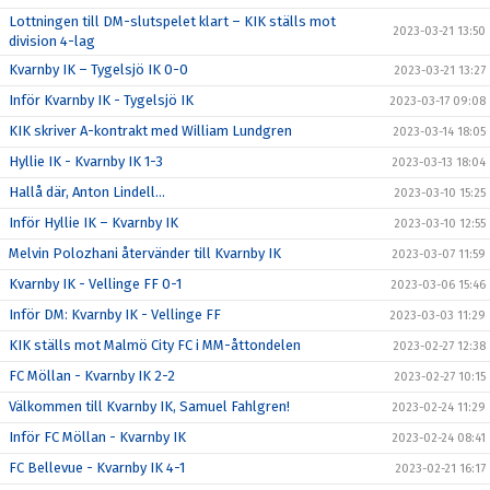
Lottningen till DM-slutspelet klart – KIK ställs mot
2023-03-21 13:50
division 4-lag
Kvarnby IK – Tygelsjö IK 0-0
2023-03-21 13:27
Inför Kvarnby IK - Tygelsjö IK
2023-03-17 09:08
KIK skriver A-kontrakt med William Lundgren
2023-03-14 18:05
Hyllie IK - Kvarnby IK 1-3
2023-03-13 18:04
Hallå där, Anton Lindell…
2023-03-10 15:25
Inför Hyllie IK – Kvarnby IK
2023-03-10 12:55
Melvin Polozhani återvänder till Kvarnby IK
2023-03-07 11:59
Kvarnby IK - Vellinge FF 0-1
2023-03-06 15:46
Inför DM: Kvarnby IK - Vellinge FF
2023-03-03 11:29
KIK ställs mot Malmö City FC i MM-åttondelen
2023-02-27 12:38
FC Möllan - Kvarnby IK 2-2
2023-02-27 10:15
Välkommen till Kvarnby IK, Samuel Fahlgren!
2023-02-24 11:29
Inför FC Möllan - Kvarnby IK
2023-02-24 08:41
FC Bellevue - Kvarnby IK 4-1
2023-02-21 16:17