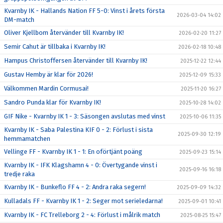
Kvarnby IK - Hallands Nation FF 5-0: Vinst i årets första
2026-03-04 14:02
DM-match
Oliver Kjellbom återvänder till Kvarnby IK!
2026-02-20 11:27
Semir Cahut är tillbaka i Kvarnby IK!
2026-02-18 10:48
Hampus Christoffersen återvänder till Kvarnby IK!
2025-12-22 12:44
Gustav Hemby är klar för 2026!
2025-12-09 15:33
Välkommen Mardin Cormusai!
2025-11-20 16:27
Sandro Punda klar för Kvarnby IK!
2025-10-28 14:02
GIF Nike - Kvarnby IK 1 - 3: Säsongen avslutas med vinst
2025-10-06 11:35
Kvarnby IK - Saba Palestina KIF 0 - 2: Förlust i sista
2025-09-30 12:19
hemmamatchen
Vellinge FF - Kvarnby IK 1 - 1: En oförtjänt poäng
2025-09-23 15:14
Kvarnby IK - IFK Klagshamn 4 - 0: Övertygande vinst i
2025-09-16 16:18
tredje raka
Kvarnby IK - Bunkeflo FF 4 - 2: Andra raka segern!
2025-09-09 14:32
Kulladals FF - Kvarnby IK 1 - 2: Seger mot serieledarna!
2025-09-01 10:41
Kvarnby IK - FC Trelleborg 2 - 4: Förlust i målrik match
2025-08-25 15:47