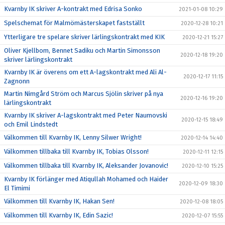
Kvarnby IK skriver A-kontrakt med Edrisa Sonko
2021-01-08 10:29
Spelschemat för Malmömästerskapet fastställt
2020-12-28 10:21
Ytterligare tre spelare skriver lärlingskontrakt med KIK
2020-12-21 15:27
Oliver Kjellbom, Bennet Sadiku och Martin Simonsson
2020-12-18 19:20
skriver lärlingskontrakt
Kvarnby IK är överens om ett A-lagskontrakt med Ali Al-
2020-12-17 11:15
Zagnonn
Martin Nimgård Ström och Marcus Sjölin skriver på nya
2020-12-16 19:20
lärlingskontrakt
Kvarnby IK skriver A-lagskontrakt med Peter Naumovski
2020-12-15 18:49
och Emil Lindstedt
Välkommen till Kvarnby IK, Lenny Silwer Wright!
2020-12-14 14:40
Välkommen tillbaka till Kvarnby IK, Tobias Olsson!
2020-12-11 12:15
Välkommen tillbaka till Kvarnby IK, Aleksander Jovanovic!
2020-12-10 15:25
Kvarnby IK förlänger med Atiqullah Mohamed och Haider
2020-12-09 18:30
El Timimi
Välkommen till Kvarnby IK, Hakan Sen!
2020-12-08 18:05
Välkommen till Kvarnby IK, Edin Sazic!
2020-12-07 15:55