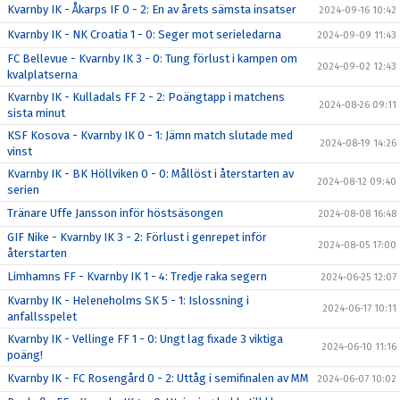
Kvarnby IK - Åkarps IF 0 - 2: En av årets sämsta insatser
2024-09-16 10:42
Kvarnby IK - NK Croatia 1 - 0: Seger mot serieledarna
2024-09-09 11:43
FC Bellevue - Kvarnby IK 3 - 0: Tung förlust i kampen om
2024-09-02 12:43
kvalplatserna
Kvarnby IK - Kulladals FF 2 - 2: Poängtapp i matchens
2024-08-26 09:11
sista minut
KSF Kosova - Kvarnby IK 0 - 1: Jämn match slutade med
2024-08-19 14:26
vinst
Kvarnby IK - BK Höllviken 0 - 0: Mållöst i återstarten av
2024-08-12 09:40
serien
Tränare Uffe Jansson inför höstsäsongen
2024-08-08 16:48
GIF Nike - Kvarnby IK 3 - 2: Förlust i genrepet inför
2024-08-05 17:00
återstarten
Limhamns FF - Kvarnby IK 1 - 4: Tredje raka segern
2024-06-25 12:07
Kvarnby IK - Heleneholms SK 5 - 1: Islossning i
2024-06-17 10:11
anfallsspelet
Kvarnby IK - Vellinge FF 1 - 0: Ungt lag fixade 3 viktiga
2024-06-10 11:16
poäng!
Kvarnby IK - FC Rosengård 0 - 2: Uttåg i semifinalen av MM
2024-06-07 10:02