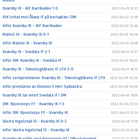
Mateo!
Kvarnby IK - AIF Barrikaden 1-0
2022-04-25 13:31
KIK lottat mot Åkarp IF på bortaplan i DM
2022-04-22 23:18
Inför Kvarnby IK – AIF Barrikaden
2022-04-22 12:46
Malmö IK - Kvarnby IK 0-1
2022-04-19 10:26
Inför Malmö IK - Kvarnby IK
2022-04-14 15:08
Kvarnby IK - Svedala IF 2-1
2022-04-14 11:37
Inför DM: Kvarnby IK - Svedala IF
2022-04-13 16:03
Kvarnby IK - Teknologkårens IF LTH 3-0
2022-04-11 18:12
Inför seriepremiären: Kvarnby IK - Teknologkårens IF LTH
2022-04-09 12:30
Inför premiären av Division 5 Herr Sydvästra
2022-04-08 14:00
Kvarnby IK tar emot Svedala IF i DM
2022-04-05 18:51
DM: Bjuvstorps FF - Kvarnby IK 1-3
2022-04-04 13:23
Inför DM: Bjuvstorps FF - Kvarnby IK
2022-04-01 12:24
Västra Ingelstad IS - Kvarnby IK 0-2
2022-03-29 11:51
Inför Västra Ingelstad IS - Kvarnby IK
2022-03-25 12:18
Kvarnby IK ställs mot Bjuvstorps FF i DM-slutspelet
2022-03-24 15:15