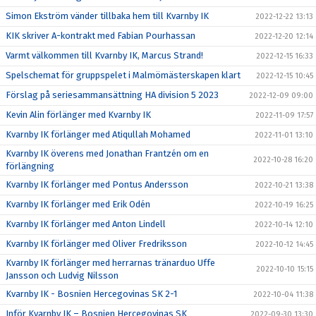
Simon Ekström vänder tillbaka hem till Kvarnby IK
2022-12-22 13:13
KIK skriver A-kontrakt med Fabian Pourhassan
2022-12-20 12:14
Varmt välkommen till Kvarnby IK, Marcus Strand!
2022-12-15 16:33
Spelschemat för gruppspelet i Malmömästerskapen klart
2022-12-15 10:45
Förslag på seriesammansättning HA division 5 2023
2022-12-09 09:00
Kevin Alin förlänger med Kvarnby IK
2022-11-09 17:57
Kvarnby IK förlänger med Atiqullah Mohamed
2022-11-01 13:10
Kvarnby IK överens med Jonathan Frantzén om en
2022-10-28 16:20
förlängning
Kvarnby IK förlänger med Pontus Andersson
2022-10-21 13:38
Kvarnby IK förlänger med Erik Odén
2022-10-19 16:25
Kvarnby IK förlänger med Anton Lindell
2022-10-14 12:10
Kvarnby IK förlänger med Oliver Fredriksson
2022-10-12 14:45
Kvarnby IK förlänger med herrarnas tränarduo Uffe
2022-10-10 15:15
Jansson och Ludvig Nilsson
Kvarnby IK - Bosnien Hercegovinas SK 2-1
2022-10-04 11:38
Inför Kvarnby IK – Bosnien Hercegovinas SK
2022-09-30 13:30