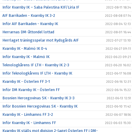
Inför Kvarnby IK – Saba Palestina KIF/Liria IF
2022-08-11 18:34
AIF Barrikaden - Kvarnby IK 3-2
2022-08-08 07:14
Inför AIF Barrikaden - Kvarnby IK
2022-08-04 12:13
Herrarnas DM-åttondel lottad
2022-08-01 16:44
Herrlaget träningsspelar mot Rydsgårds AIF
2022-07-27 13:10
Kvarnby IK - Malmö IK 0-4
2022-06-27 09:11
Inför Kvarnby IK - Malmö IK
2022-06-23 09:21
Teknologkårens IF LTH - Kvarnby IK 2-3
2022-06-20 16:02
Inför Teknologkårens IF LTH - Kvarnby IK
2022-06-17 16:08
Kvarnby IK - Österlen FF 3-1
2022-06-16 12:31
Inför DM Kvarnby IK - Österlen FF
2022-06-14 15:22
Bosnien Hercegovinas SK - Kvarnby IK 3-3
2022-06-13 12:51
Inför Bosnien Hercegovinas SK - Kvarnby IK
2022-06-10 11:42
Kvarnby IK - Limhamns FF 3-2
2022-06-07 18:56
Inför Kvarnby IK - Limhamns FF
2022-06-03 15:30
Kvarnby IK ställs mot division 2-laget Österlen FF i DM-