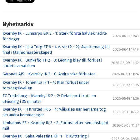
Nyhetsarkiv
Kvarnby IK - Lunnarps BK 3 - 1: Stark första halvlek räckte
2026-06-15 15:43
för seger
Kvarnby IK - Lilla Torg FF 6 - 4 e. str (2 - 2): Avancemang till
2026-06-11 17:19
final i Malmömästerskapet!
Kvarnby IK - Bunkeflo FF 2 - 3: Ledning blev till förlust i
2026-06-09 14:52
slutet av matchen
Gärsnäs AIS - Kvarnby IK 2 - 0: Andra raka förlusten
2026-06-01 11:24
Kvarnby IK - Tomelilla IF 1 - 4: Klar förlust under
2026-05-22 16:25
torsdagskvällen
FC Trelleborg - Kvarnby IK 2 - 2: Delad pott trots en
2026-05-18 11:26
utvisning i 35 minuter
Kvarnby IK - IFK Ystad FK 5 - 4: Målkalas när herrarna tog
2026-05-11 14:29
sin andra hemmaseger
Limhamns FF - Kvarnby IK 3 - 2: Förlust efter sent insläppt
2026-05-08 11:27
mål
Kvarnby IK - Saba Palestina KIF 1 - 1: Kvittering i
2026-05-04 12:33