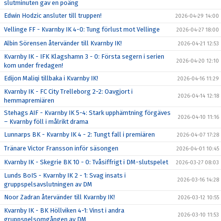
slutminuten gav en poäng
Edwin Hodzic ansluter till truppen!
2026-04-29 14:00
Vellinge FF - Kvarnby IK 4-0: Tung förlust mot Vellinge
2026-04-27 18:00
Albin Sörensen återvänder till Kvarnby IK!
2026-04-21 12:53
Kvarnby IK - IFK Klagshamn 3 - 0: Första segern i serien
2026-04-20 12:10
kom under fredagen!
Edijon Maliqi tillbaka i Kvarnby IK!
2026-04-16 11:29
Kvarnby IK - FC City Trelleborg 2-2: Oavgjort i
2026-04-14 12:18
hemmapremiären
Stehags AIF - Kvarnby IK 5-4: Stark upphämtning förgäves
2026-04-10 11:16
– Kvarnby föll i målrikt drama
Lunnarps BK - Kvarnby IK 4 - 2: Tungt fall i premiären
2026-04-07 17:28
Tränare Victor Fransson inför säsongen
2026-04-01 10:45
Kvarnby IK - Skegrie BK 10 - 0: Tvåsiffrigt i DM-slutspelet
2026-03-27 08:03
Lunds BoIS - Kvarnby IK 2 - 1: Svag insats i
2026-03-16 14:28
gruppspelsavslutningen av DM
Noor Zadran återvänder till Kvarnby IK!
2026-03-12 10:55
Kvarnby IK - BK Höllviken 4-1: Vinst i andra
2026-03-10 11:53
gruppspelsomgången av DM