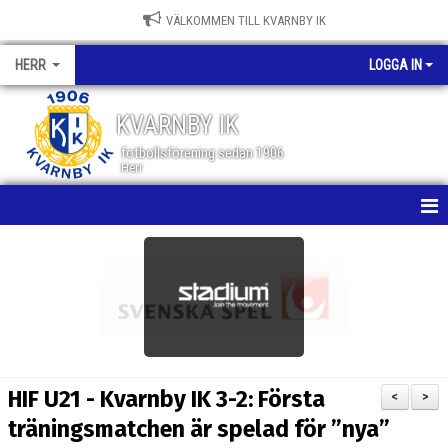
VÄLKOMMEN TILL KVARNBY IK
HERR
LOGGA IN
KVARNBY IK
fotbollsförening sedan 1906
Herr
HEM
NYHETER
KALENDER
MATCHER
HIF U21 - Kvarnby IK 3-2: Första
<
>
TRUPPEN
träningsmatchen är spelad för ”nya”