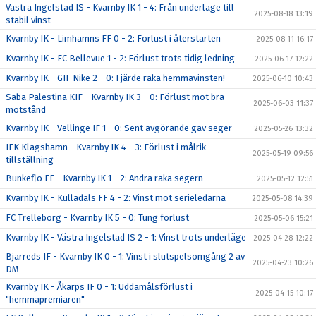
Västra Ingelstad IS - Kvarnby IK 1 - 4: Från underläge till
2025-08-18 13:19
stabil vinst
Kvarnby IK - Limhamns FF 0 - 2: Förlust i återstarten
2025-08-11 16:17
Kvarnby IK - FC Bellevue 1 - 2: Förlust trots tidig ledning
2025-06-17 12:22
Kvarnby IK - GIF Nike 2 - 0: Fjärde raka hemmavinsten!
2025-06-10 10:43
Saba Palestina KIF - Kvarnby IK 3 - 0: Förlust mot bra
2025-06-03 11:37
motstånd
Kvarnby IK - Vellinge IF 1 - 0: Sent avgörande gav seger
2025-05-26 13:32
IFK Klagshamn - Kvarnby IK 4 - 3: Förlust i målrik
2025-05-19 09:56
tillställning
Bunkeflo FF - Kvarnby IK 1 - 2: Andra raka segern
2025-05-12 12:51
Kvarnby IK - Kulladals FF 4 - 2: Vinst mot serieledarna
2025-05-08 14:39
FC Trelleborg - Kvarnby IK 5 - 0: Tung förlust
2025-05-06 15:21
Kvarnby IK - Västra Ingelstad IS 2 - 1: Vinst trots underläge
2025-04-28 12:22
Bjärreds IF - Kvarnby IK 0 - 1: Vinst i slutspelsomgång 2 av
2025-04-23 10:26
DM
Kvarnby IK - Åkarps IF 0 - 1: Uddamålsförlust i
2025-04-15 10:17
"hemmapremiären"