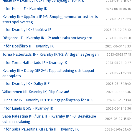
Husie IF - Kvarnby IK 2-4: Ny derbyseger för KIK
2023-06-19 15:07
Inför Husie IF - Kvarnby IK
2023-06-16 06:16
Kvarnby IK - Uppåkra IF 1-3: Snöplig hemmaförlust trots
2023-06-13 15:20
stort spelövertag
Inför Kvarnby IK - Uppåkra IF
2023-06-09 08:10
Dösjöbro IF - Kvarnby IK 1-2: Andra raka bortasegern
2023-06-05 11:58
Inför Dösjöbro IF - Kvarnby IK
2023-06-01 13:33
Torna Hällestads IF - Kvarnby IK 1-2: Äntligen seger igen
2023-05-25 17:45
Inför Torna Hällestads IF - Kvarnby IK
2023-05-24 10:47
Kvarnby IK - Dalby GIF 2-4: Tappad ledning och tappad
2023-05-21 15:00
andraplats
Inför Kvarnby IK - Dalby GIF
2023-05-17 12:40
Välkommen till Kvarnby IK, Filip Gavran!
2023-05-16 16:36
Lunds BoIS - Kvarnby IK 1-1: Tungt poängtapp för KIK
2023-05-16 11:41
Inför Lunds BoIS - Kvarnby IK
2023-05-12 13:36
Saba Palestina KIF/Liria IF - Kvarnby IK 1-0: Besvikelse
2023-05-09 15:59
och missräkning
Inför Saba Palestina KIF/Liria IF - Kvarnby IK
2023-05-04 21:40