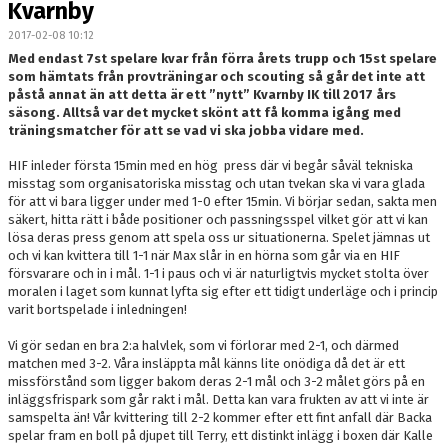
Kvarnby
OM LAGET
2017-02-08 10:12
BILDGALLERI
Med endast 7st spelare kvar från förra årets trupp och 15st spelare
som hämtats från provträningar och scouting så går det inte att
påstå annat än att detta är ett ”nytt” Kvarnby IK till 2017 års
DOKUMENT
säsong. Alltså var det mycket skönt att få komma igång med
träningsmatcher för att se vad vi ska jobba vidare med.
KONTAKT
HIF inleder första 15min med en hög press där vi begår såväl tekniska
misstag som organisatoriska misstag och utan tvekan ska vi vara glada
för att vi bara ligger under med 1-0 efter 15min. Vi börjar sedan, sakta men
säkert, hitta rätt i både positioner och passningsspel vilket gör att vi kan
lösa deras press genom att spela oss ur situationerna. Spelet jämnas ut
och vi kan kvittera till 1-1 när Max slår in en hörna som går via en HIF
försvarare och in i mål. 1-1 i paus och vi är naturligtvis mycket stolta över
moralen i laget som kunnat lyfta sig efter ett tidigt underläge och i princip
varit bortspelade i inledningen!
Vi gör sedan en bra 2:a halvlek, som vi förlorar med 2-1, och därmed
matchen med 3-2. Våra insläppta mål känns lite onödiga då det är ett
missförstånd som ligger bakom deras 2-1 mål och 3-2 målet görs på en
inläggsfrispark som går rakt i mål. Detta kan vara frukten av att vi inte är
samspelta än! Vår kvittering till 2-2 kommer efter ett fint anfall där Backa
spelar fram en boll på djupet till Terry, ett distinkt inlägg i boxen där Kalle