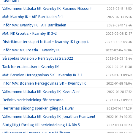
fastställt
Välkommen tillbaka till Kvarnby IK, Rasmus Nilsson!
2022-02-15 18:50
MM: Kvarnby IK - AIF Barrikaden 3-1
2022-02-13 15:56
Inför MM: Kvarnby IK - AIF Barrikaden
2022-02-11 12:46
MM: NK Croatia - Kvarnby IK 3-2
2022-02-08 12:27
Distriktmästerskapet lottad – Kvarnby IK i grupp 4
2022-02-08 09:36
Inför MM: NK Croatia - Kvarnby IK
2022-02-04 16:06
Så spelas Division 5 Herr Sydvästra 2022
2022-02-03 12:44
Tack för era insatser i Kvarnby IK!
2022-02-03 11:38
MM: Bosnien Hercegovinas SK - Kvarnby IK 2-1
2022-01-31 09:49
Inför MM: Bosnien Hercegovinas SK - Kvarnby IK
2022-01-28 18:04
Välkommen tillbaka till Kvarnby IK, Kevin Alin!
2022-01-28 17:52
Definitiv serieindelning för herrarna
2022-01-27 09:29
Herrarnas säsong sparkar igång på allvar
2022-01-24 11:29
Välkommen tillbaka till Kvarnby IK, Jonathan Frantzen!
2022-01-24 10:23
Slutgiltigt förslag till serieindelning HA Div 5
2022-01-13 10:23