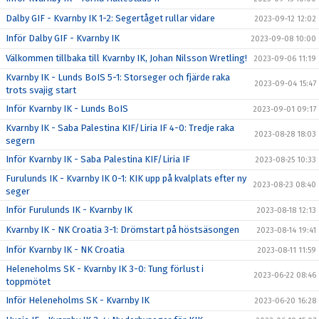
Dalby GIF - Kvarnby IK 1-2: Segertåget rullar vidare
2023-09-12 12:02
Inför Dalby GIF - Kvarnby IK
2023-09-08 10:00
Välkommen tillbaka till Kvarnby IK, Johan Nilsson Wretling!
2023-09-06 11:19
Kvarnby IK - Lunds BoIS 5-1: Storseger och fjärde raka
2023-09-04 15:47
trots svajig start
Inför Kvarnby IK - Lunds BoIS
2023-09-01 09:17
Kvarnby IK - Saba Palestina KIF/Liria IF 4-0: Tredje raka
2023-08-28 18:03
segern
Inför Kvarnby IK - Saba Palestina KIF/Liria IF
2023-08-25 10:33
Furulunds IK - Kvarnby IK 0-1: KIK upp på kvalplats efter ny
2023-08-23 08:40
seger
Inför Furulunds IK - Kvarnby IK
2023-08-18 12:13
Kvarnby IK - NK Croatia 3-1: Drömstart på höstsäsongen
2023-08-14 19:41
Inför Kvarnby IK - NK Croatia
2023-08-11 11:59
Heleneholms SK - Kvarnby IK 3-0: Tung förlust i
2023-06-22 08:46
toppmötet
Inför Heleneholms SK - Kvarnby IK
2023-06-20 16:28