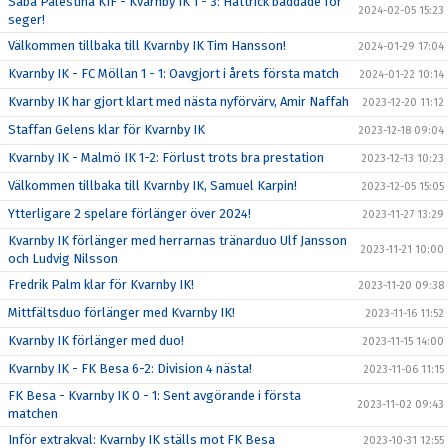
Saba Palestina KIF - Kvarnby IK 1 - 3: Hattrick bäddade för
2024-02-05 15:23
seger!
Välkommen tillbaka till Kvarnby IK Tim Hansson!
2024-01-29 17:04
Kvarnby IK - FC Möllan 1 - 1: Oavgjort i årets första match
2024-01-22 10:14
Kvarnby IK har gjort klart med nästa nyförvärv, Amir Naffah
2023-12-20 11:12
Staffan Gelens klar för Kvarnby IK
2023-12-18 09:04
Kvarnby IK - Malmö IK 1-2: Förlust trots bra prestation
2023-12-13 10:23
Välkommen tillbaka till Kvarnby IK, Samuel Karpin!
2023-12-05 15:05
Ytterligare 2 spelare förlänger över 2024!
2023-11-27 13:29
Kvarnby IK förlänger med herrarnas tränarduo Ulf Jansson
2023-11-21 10:00
och Ludvig Nilsson
Fredrik Palm klar för Kvarnby IK!
2023-11-20 09:38
Mittfältsduo förlänger med Kvarnby IK!
2023-11-16 11:52
Kvarnby IK förlänger med duo!
2023-11-15 14:00
Kvarnby IK - FK Besa 6-2: Division 4 nästa!
2023-11-06 11:15
FK Besa - Kvarnby IK 0 - 1: Sent avgörande i första
2023-11-02 09:43
matchen
Inför extrakval: Kvarnby IK ställs mot FK Besa
2023-10-31 12:55