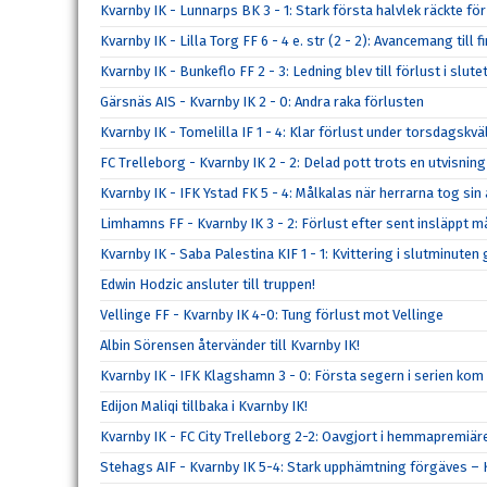
Kvarnby IK - Lunnarps BK 3 - 1: Stark första halvlek räckte fö
Kvarnby IK - Lilla Torg FF 6 - 4 e. str (2 - 2): Avancemang till
Kvarnby IK - Bunkeflo FF 2 - 3: Ledning blev till förlust i slut
Gärsnäs AIS - Kvarnby IK 2 - 0: Andra raka förlusten
Kvarnby IK - Tomelilla IF 1 - 4: Klar förlust under torsdagskvä
FC Trelleborg - Kvarnby IK 2 - 2: Delad pott trots en utvisning
Kvarnby IK - IFK Ystad FK 5 - 4: Målkalas när herrarna tog s
Limhamns FF - Kvarnby IK 3 - 2: Förlust efter sent insläppt m
Kvarnby IK - Saba Palestina KIF 1 - 1: Kvittering i slutminute
Edwin Hodzic ansluter till truppen!
Vellinge FF - Kvarnby IK 4-0: Tung förlust mot Vellinge
Albin Sörensen återvänder till Kvarnby IK!
Kvarnby IK - IFK Klagshamn 3 - 0: Första segern i serien kom
Edijon Maliqi tillbaka i Kvarnby IK!
Kvarnby IK - FC City Trelleborg 2-2: Oavgjort i hemmapremiär
Stehags AIF - Kvarnby IK 5-4: Stark upphämtning förgäves – K