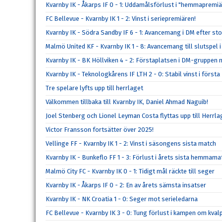
Kvarnby IK - Åkarps IF 0 - 1: Uddamålsförlust i "hemmapremi
FC Bellevue - Kvarnby IK 1 - 2: Vinst i seriepremiären!
Kvarnby IK - Södra Sandby IF 6 - 1: Avancemang i DM efter sto
Malmö United KF - Kvarnby IK 1 - 8: Avancemang till slutspel 
Kvarnby IK - BK Höllviken 4 - 2: Förstaplatsen i DM-gruppen 
Kvarnby IK - Teknologkårens IF LTH 2 - 0: Stabil vinst i förs
Tre spelare lyfts upp till herrlaget
Välkommen tillbaka till Kvarnby IK, Daniel Ahmad Naguib!
Joel Stenberg och Lionel Leyman Costa flyttas upp till Herrla
Victor Fransson fortsätter över 2025!
Vellinge FF - Kvarnby IK 1 - 2: Vinst i säsongens sista match
Kvarnby IK - Bunkeflo FF 1 - 3: Förlust i årets sista hemmama
Malmö City FC - Kvarnby IK 0 - 1: Tidigt mål räckte till seger
Kvarnby IK - Åkarps IF 0 - 2: En av årets sämsta insatser
Kvarnby IK - NK Croatia 1 - 0: Seger mot serieledarna
FC Bellevue - Kvarnby IK 3 - 0: Tung förlust i kampen om kval