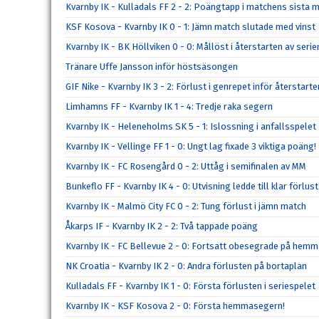
Kvarnby IK - Kulladals FF 2 - 2: Poängtapp i matchens sista m
KSF Kosova - Kvarnby IK 0 - 1: Jämn match slutade med vinst
Kvarnby IK - BK Höllviken 0 - 0: Mållöst i återstarten av serie
Tränare Uffe Jansson inför höstsäsongen
GIF Nike - Kvarnby IK 3 - 2: Förlust i genrepet inför återstarte
Limhamns FF - Kvarnby IK 1 - 4: Tredje raka segern
Kvarnby IK - Heleneholms SK 5 - 1: Islossning i anfallsspelet
Kvarnby IK - Vellinge FF 1 - 0: Ungt lag fixade 3 viktiga poäng!
Kvarnby IK - FC Rosengård 0 - 2: Uttåg i semifinalen av MM
Bunkeflo FF - Kvarnby IK 4 - 0: Utvisning ledde till klar förlust
Kvarnby IK - Malmö City FC 0 - 2: Tung förlust i jämn match
Åkarps IF - Kvarnby IK 2 - 2: Två tappade poäng
Kvarnby IK - FC Bellevue 2 - 0: Fortsatt obesegrade på hem
NK Croatia - Kvarnby IK 2 - 0: Andra förlusten på bortaplan
Kulladals FF - Kvarnby IK 1 - 0: Första förlusten i seriespelet
Kvarnby IK - KSF Kosova 2 - 0: Första hemmasegern!