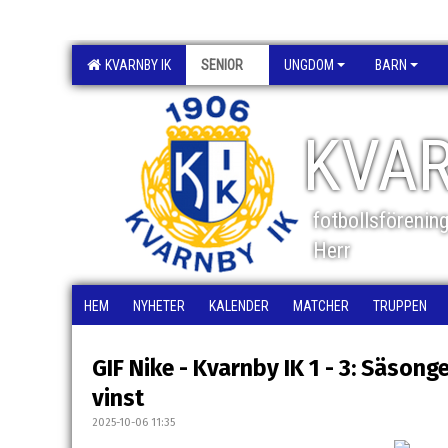
KVARNBY IK
SENIOR
UNGDOM
BARN
KVAR
fotbollsförenin
Herr
HEM
NYHETER
KALENDER
MATCHER
TRUPPEN
GIF Nike - Kvarnby IK 1 - 3: Säson
vinst
2025-10-06 11:35