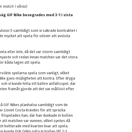
n match i våras)
 näg GIF Nike besegrades med 3-1 i sista
ivision 5 samtidigt som vi säkrade kontraktet i
e mycket att spela för utöver att avsluta
ela eller inte, då det var storm samtidigt
nyaste och redan innan matchen var det stora
för båda lagen att spela.
sökte spelarna spela som vanligt, vilket
Nike gavs möjligheten att kontra. Efter dryga
och vi kunde hitta ett bättre anfallsspel, där
eten framåt gjorde att det var mållöst efter
r på GIF Nikes planhalva samtidigt som de
av Lionel Costa krävdes för att spräcka
 frispelades han, där han dunkade in bollen
e att matchen var vunnen, vilket syntes då
ch kvitterade med kvarten kvar att spela.
kunde Erik Odén rulla in bollen till 2-1.