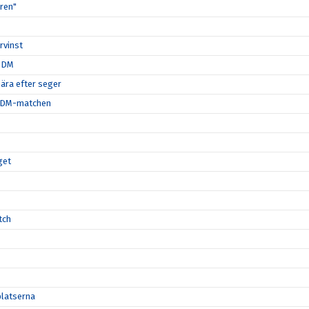
ären"
rvinst
i DM
nära efter seger
ta DM-matchen
get
tch
platserna