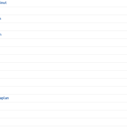
inut
n
n
maplan