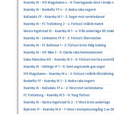
Kvarnby IK - IFK Klagshamn 4 - 0: Övertygande vinst i tredje r
Kvarnby IK - Bunkeflo FF 4 - 2: Andra raka segern!
Kulladals FF - Kvarnby IK 1 - 2: Seger mot serieledarna!
Kvarnby IK - FC Trelleborg 2 - 4: Förlust i målrik match
Västra Ingelstad IS - Kvarnby IK 1 - 4: Från underläge till stabi
Kvarnby IK - Limhamns FF 0 - 2: Förlust i återstarten
Kvarnby IK - FC Bellevue 1 - 2: Förlust trots tidig ledning
Kvarnby IK - GIF Nike 2 - 0: Fjärde raka hemmavinsten!
Saba Palestina KIF - Kvarnby IK 3 - 0: Förlust mot bra motst
Kvarnby IK - Vellinge IF 1 - 0: Sent avgörande gav seger
IFK Klagshamn - Kvarnby IK 4 - 3: Förlust i målrik tillställning
Bunkeflo FF - Kvarnby IK 1 - 2: Andra raka segern
Kvarnby IK - Kulladals FF 4 - 2: Vinst mot serieledarna
FC Trelleborg - Kvarnby IK 5 - 0: Tung förlust
Kvarnby IK - Västra Ingelstad IS 2 - 1: Vinst trots underläge
Bjärreds IF - Kvarnby IK 0 - 1: Vinst i slutspelsomgång 2 av D