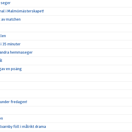
r seger
 final i Malmömästerskapet!
et av matchen
llen
 i 35 minuter
in andra hemmaseger
ål
n gav en poäng
 under fredagen!
en
varnby föll i målrikt drama