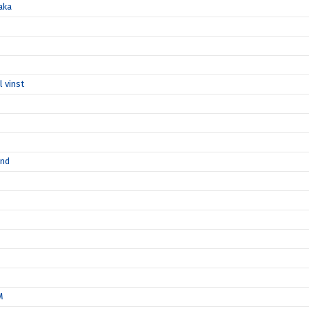
aka
l vinst
ånd
M