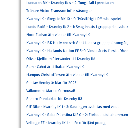
Lunnarps BK - Kvarnby IK 4 - 2: Tungt fall i premiären
Tränare Victor Fransson inför säsongen
Kvarnby IK - Skegrie BK 10 - 0: Tvåsiffrigt i DM-slutspelet
Lunds BoIS - Kvarnby IK 2 - 1: Svag insats i gruppspelsavslu
Noor Zadran återvänder till Kvarnby IK!
Kvarnby IK - BK Höllviken 4-1: Vinst i andra gruppspelsomgå
Kvarnby IK - Hallands Nation FF 5-0: Vinst i årets första DM
Oliver Kjellbom återvänder till Kvarnby IK!
Semir Cahut är tillbaka i Kvarnby IK!
Hampus Christoffersen återvänder till Kvarnby IK!
Gustav Hemby är klar för 2026!
Välkommen Mardin Cormusai!
Sandro Punda klar för Kvarnby IK!
GIF Nike - Kvarnby IK 1 - 3: Säsongen avslutas med vinst
Kvarnby IK - Saba Palestina KIF 0 - 2: Förlust i sista hemma
Vellinge FF - Kvarnby IK 1 - 1: En oförtjänt poäng