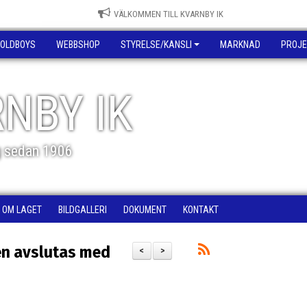
VÄLKOMMEN TILL KVARNBY IK
OLDBOYS
WEBBSHOP
STYRELSE/KANSLI
MARKNAD
PROJE
NBY IK
g sedan 1906
OM LAGET
BILDGALLERI
DOKUMENT
KONTAKT
gen avslutas med
<
>