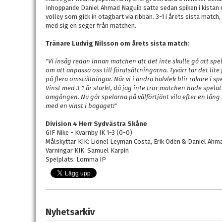
Inhoppande Daniel Ahmad Naguib satte sedan spiken i kistan 
volley som gick in otagbart via ribban. 3-1 i årets sista match, 
med sig en seger från matchen.
Tränare Ludvig Nilsson om årets sista match:
"Vi insåg redan innan matchen att det inte skulle gå att spela
om att anpassa oss till förutsättningarna. Tyvärr tar det lite 
på flera omställningar. När vi i andra halvlek blir rakare i 
Vinst med 3-1 är starkt, då jag inte tror matchen hade spelats
omgången. Nu går spelarna på välförtjänt vila efter en lång 
med en vinst i bagaget!"
Division 4 Herr Sydvästra Skåne
GIF Nike - Kvarnby IK 1-3 (0-0)
Målskyttar KIK: Lionel Leyman Costa, Erik Odén & Daniel Ahm
Varningar KIK: Samuel Karpin
Spelplats: Lomma IP
Nyhetsarkiv