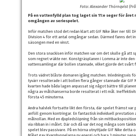
Foto: Alexander Thörnqvist (Frå
På en vattenfylld plan tog laget sin 11:e seger för året
omgången av seriespelet.
Inför matchen stod det redan klart att GIF Nike åker ner till D
Division 4 för ett antal omgångar sedan. Därmed fanns det int
säsongen med en vinst.
Den stora snackisen inför matchen var om det skulle gå att sp
som regnet vräkte ner. Konstgräsplanen i Lomma är inte den 
vattensamlingar där bollen stannade, vilket gjorde det svårt 
Trots vädret blåste domaren igång matchen. Inledningsvis för
tyvärr resulterade i att bollen flera gånger stannade där GIF 
kvarten hade båda lagen anpassat sig något bättre till planen 
några av målchanserna borde resulterat i ett mål. Ineffektivit
första 45 minuterna.
Andra halvlek fortsatte likt den första, där spelet främst va
anföll genom kontringar. En fantastisk individuell prestation 
målnollan. Med en djupledslöpning från sin mittbacksposition
via ribban in i målet. Där och då var det nog många som tänkt
spelet blev passivare. På en hörna utnyttjade GIF Nike detta o
Målet gav Kvarnbyspelarna ny energi och bara 3 minuter senare 