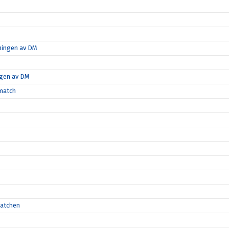
tningen av DM
ngen av DM
-match
matchen