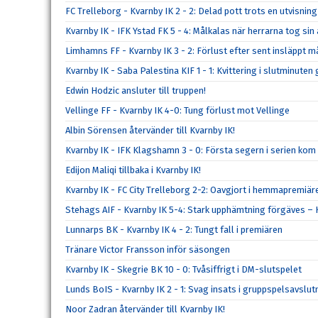
FC Trelleborg - Kvarnby IK 2 - 2: Delad pott trots en utvisning
Kvarnby IK - IFK Ystad FK 5 - 4: Målkalas när herrarna tog s
Limhamns FF - Kvarnby IK 3 - 2: Förlust efter sent insläppt m
Kvarnby IK - Saba Palestina KIF 1 - 1: Kvittering i slutminute
Edwin Hodzic ansluter till truppen!
Vellinge FF - Kvarnby IK 4-0: Tung förlust mot Vellinge
Albin Sörensen återvänder till Kvarnby IK!
Kvarnby IK - IFK Klagshamn 3 - 0: Första segern i serien kom
Edijon Maliqi tillbaka i Kvarnby IK!
Kvarnby IK - FC City Trelleborg 2-2: Oavgjort i hemmapremiär
Stehags AIF - Kvarnby IK 5-4: Stark upphämtning förgäves – K
Lunnarps BK - Kvarnby IK 4 - 2: Tungt fall i premiären
Tränare Victor Fransson inför säsongen
Kvarnby IK - Skegrie BK 10 - 0: Tvåsiffrigt i DM-slutspelet
Lunds BoIS - Kvarnby IK 2 - 1: Svag insats i gruppspelsavslu
Noor Zadran återvänder till Kvarnby IK!