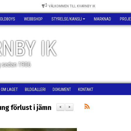
VÄLKOMMEN TILL KVARNBY IK
OLDBOYS
WEBBSHOP
STYRELSE/KANSLI
MARKNAD
PROJE
NBY IK
g sedan 1906
OM LAGET
BILDGALLERI
DOKUMENT
KONTAKT
ung förlust i jämn
<
>