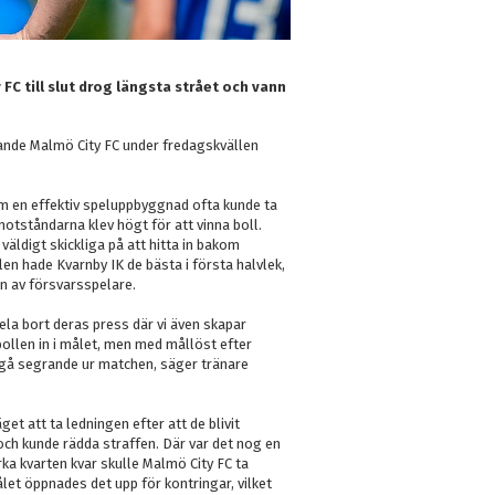
FC till slut drog längsta strået och vann
ande Malmö City FC under fredagskvällen
om en effektiv speluppbyggnad ofta kunde ta
motståndarna klev högt för att vinna boll.
 väldigt skickliga på att hitta in bakom
en hade Kvarnby IK de bästa i första halvlek,
en av försvarsspelare.
spela bort deras press där vi även skapar
bollen in i målet, men med mållöst efter
na gå segrande ur matchen, säger tränare
et att ta ledningen efter att de blivit
t och kunde rädda straffen. Där var det nog en
ka kvarten kvar skulle Malmö City FC ta
let öppnades det upp för kontringar, vilket