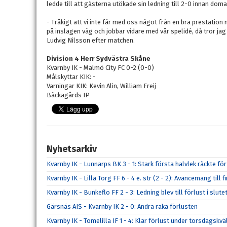
ledde till att gästerna utökade sin ledning till 2-0 innan dom
- Tråkigt att vi inte får med oss något från en bra prestation m
på inslagen väg och jobbar vidare med vår spelidé, då tror 
Ludvig Nilsson efter matchen.
Division 4 Herr Sydvästra Skåne
Kvarnby IK - Malmö City FC 0-2 (0-0)
Målskyttar KIK: -
Varningar KIK: Kevin Alin, William Freij
Bäckagårds IP
Nyhetsarkiv
Kvarnby IK - Lunnarps BK 3 - 1: Stark första halvlek räckte fö
Kvarnby IK - Lilla Torg FF 6 - 4 e. str (2 - 2): Avancemang till
Kvarnby IK - Bunkeflo FF 2 - 3: Ledning blev till förlust i slut
Gärsnäs AIS - Kvarnby IK 2 - 0: Andra raka förlusten
Kvarnby IK - Tomelilla IF 1 - 4: Klar förlust under torsdagskvä