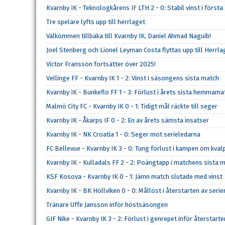
Kvarnby IK - Teknologkårens IF LTH 2 - 0: Stabil vinst i förs
Tre spelare lyfts upp till herrlaget
Välkommen tillbaka till Kvarnby IK, Daniel Ahmad Naguib!
Joel Stenberg och Lionel Leyman Costa flyttas upp till Herrla
Victor Fransson fortsätter över 2025!
Vellinge FF - Kvarnby IK 1 - 2: Vinst i säsongens sista match
Kvarnby IK - Bunkeflo FF 1 - 3: Förlust i årets sista hemmama
Malmö City FC - Kvarnby IK 0 - 1: Tidigt mål räckte till seger
Kvarnby IK - Åkarps IF 0 - 2: En av årets sämsta insatser
Kvarnby IK - NK Croatia 1 - 0: Seger mot serieledarna
FC Bellevue - Kvarnby IK 3 - 0: Tung förlust i kampen om kval
Kvarnby IK - Kulladals FF 2 - 2: Poängtapp i matchens sista m
KSF Kosova - Kvarnby IK 0 - 1: Jämn match slutade med vinst
Kvarnby IK - BK Höllviken 0 - 0: Mållöst i återstarten av serie
Tränare Uffe Jansson inför höstsäsongen
GIF Nike - Kvarnby IK 3 - 2: Förlust i genrepet inför återstarte