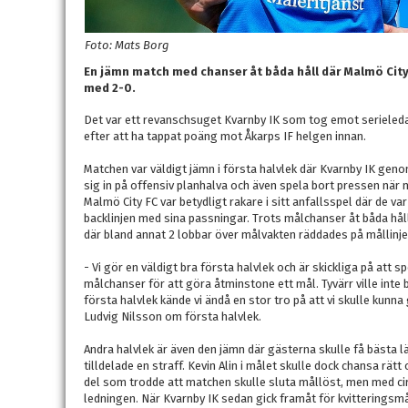
Foto: Mats Borg
En jämn match med chanser åt båda håll där Malmö City 
med 2-0.
Det var ett revanschsuget Kvarnby IK som tog emot serieled
efter att ha tappat poäng mot Åkarps IF helgen innan.
Matchen var väldigt jämn i första halvlek där Kvarnby IK gen
sig in på offensiv planhalva och även spela bort pressen när 
Malmö City FC var betydligt rakare i sitt anfallsspel där de var
backlinjen med sina passningar. Trots målchanser åt båda håll
där bland annat 2 lobbar över målvakten räddades på mållinj
- Vi gör en väldigt bra första halvlek och är skickliga på att 
målchanser för att göra åtminstone ett mål. Tyvärr ville inte 
första halvlek kände vi ändå en stor tro på att vi skulle kun
Ludvig Nilsson om första halvlek.
Andra halvlek är även den jämn där gästerna skulle få bästa läg
tilldelade en straff. Kevin Alin i målet skulle dock chansa rät
del som trodde att matchen skulle sluta mållöst, men med cir
ledningen. När Kvarnby IK sedan gick framåt för kvitteringsmå