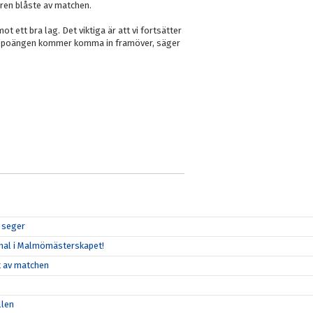
aren blåste av matchen.
ot ett bra lag. Det viktiga är att vi fortsätter
jag poängen kommer komma in framöver, säger
r seger
 final i Malmömästerskapet!
et av matchen
llen