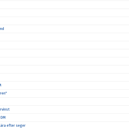
ånd
M
ären"
rvinst
i DM
nära efter seger