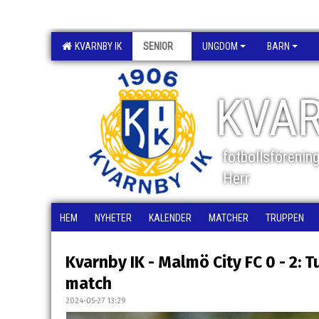
KVARNBY IK
SENIOR
UNGDOM
BARN
KVAR
fotbollsförenin
Herr
HEM
NYHETER
KALENDER
MATCHER
TRUPPEN
Kvarnby IK - Malmö City FC 0 - 2: T
match
2024-05-27 13:29