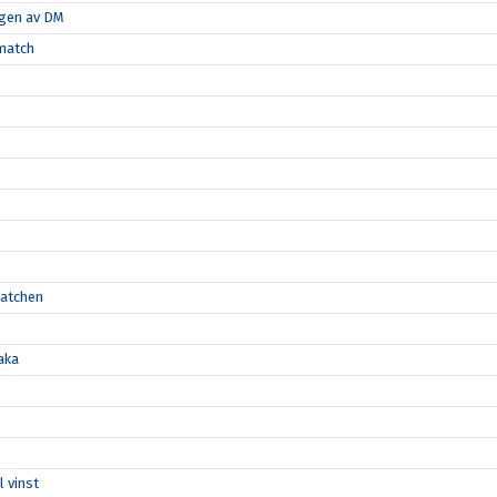
ngen av DM
-match
matchen
aka
l vinst