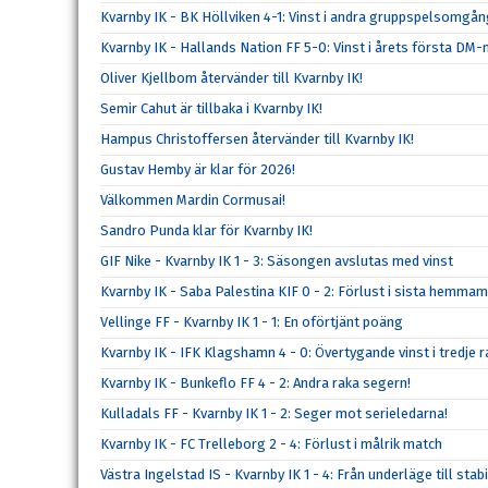
Kvarnby IK - BK Höllviken 4-1: Vinst i andra gruppspelsomgå
Kvarnby IK - Hallands Nation FF 5-0: Vinst i årets första DM
Oliver Kjellbom återvänder till Kvarnby IK!
Semir Cahut är tillbaka i Kvarnby IK!
Hampus Christoffersen återvänder till Kvarnby IK!
Gustav Hemby är klar för 2026!
Välkommen Mardin Cormusai!
Sandro Punda klar för Kvarnby IK!
GIF Nike - Kvarnby IK 1 - 3: Säsongen avslutas med vinst
Kvarnby IK - Saba Palestina KIF 0 - 2: Förlust i sista hemma
Vellinge FF - Kvarnby IK 1 - 1: En oförtjänt poäng
Kvarnby IK - IFK Klagshamn 4 - 0: Övertygande vinst i tredje r
Kvarnby IK - Bunkeflo FF 4 - 2: Andra raka segern!
Kulladals FF - Kvarnby IK 1 - 2: Seger mot serieledarna!
Kvarnby IK - FC Trelleborg 2 - 4: Förlust i målrik match
Västra Ingelstad IS - Kvarnby IK 1 - 4: Från underläge till stabi