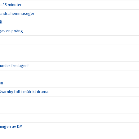
 i 35 minuter
in andra hemmaseger
ål
n gav en poäng
 under fredagen!
en
varnby föll i målrikt drama
tningen av DM