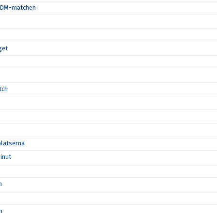
ta DM-matchen
get
tch
platserna
inut
n
n