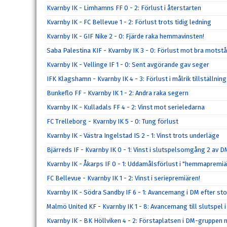
Kvarnby IK - Limhamns FF 0 - 2: Förlust i återstarten
Kvarnby IK - FC Bellevue 1 - 2: Förlust trots tidig ledning
Kvarnby IK - GIF Nike 2 - 0: Fjärde raka hemmavinsten!
Saba Palestina KIF - Kvarnby IK 3 - 0: Förlust mot bra motst
Kvarnby IK - Vellinge IF 1 - 0: Sent avgörande gav seger
IFK Klagshamn - Kvarnby IK 4 - 3: Förlust i målrik tillställning
Bunkeflo FF - Kvarnby IK 1 - 2: Andra raka segern
Kvarnby IK - Kulladals FF 4 - 2: Vinst mot serieledarna
FC Trelleborg - Kvarnby IK 5 - 0: Tung förlust
Kvarnby IK - Västra Ingelstad IS 2 - 1: Vinst trots underläge
Bjärreds IF - Kvarnby IK 0 - 1: Vinst i slutspelsomgång 2 av D
Kvarnby IK - Åkarps IF 0 - 1: Uddamålsförlust i "hemmapremi
FC Bellevue - Kvarnby IK 1 - 2: Vinst i seriepremiären!
Kvarnby IK - Södra Sandby IF 6 - 1: Avancemang i DM efter sto
Malmö United KF - Kvarnby IK 1 - 8: Avancemang till slutspel 
Kvarnby IK - BK Höllviken 4 - 2: Förstaplatsen i DM-gruppen 