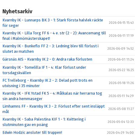
Nyhetsarkiv
Kvarnby IK - Lunnarps BK 3 - 1: Stark första halvlek räckte
2026-06-15 15:43
för seger
Kvarnby IK - Lilla Torg FF 6 - 4 e. str (2 - 2): Avancemang till
2026-06-11 17:19
final i Malmömästerskapet!
Kvarnby IK - Bunkeflo FF 2 - 3: Ledning blev till förlust i
2026-06-09 14:52
slutet av matchen
Gärsnäs AIS - Kvarnby IK 2 - 0: Andra raka förlusten
2026-06-01 11:24
Kvarnby IK - Tomelilla IF 1 - 4: Klar förlust under
2026-05-22 16:25
torsdagskvällen
FC Trelleborg - Kvarnby IK 2 - 2: Delad pott trots en
2026-05-18 11:26
utvisning i 35 minuter
Kvarnby IK - IFK Ystad FK 5 - 4: Målkalas när herrarna tog
2026-05-11 14:29
sin andra hemmaseger
Limhamns FF - Kvarnby IK 3 - 2: Förlust efter sent insläppt
2026-05-08 11:27
mål
Kvarnby IK - Saba Palestina KIF 1 - 1: Kvittering i
2026-05-04 12:33
slutminuten gav en poäng
Edwin Hodzic ansluter till truppen!
2026-04-29 14:00