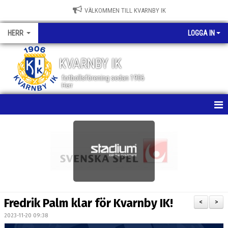
VÄLKOMMEN TILL KVARNBY IK
HERR
LOGGA IN
KVARNBY IK
fotbollsförening sedan 1906
Herr
HEM
NYHETER
KALENDER
MATCHER
Fredrik Palm klar för Kvarnby IK!
<
>
TRUPPEN
2023-11-20 09:38