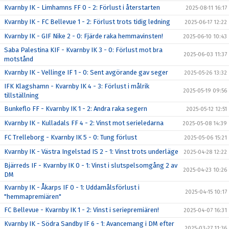
Kvarnby IK - Limhamns FF 0 - 2: Förlust i återstarten
2025-08-11 16:17
Kvarnby IK - FC Bellevue 1 - 2: Förlust trots tidig ledning
2025-06-17 12:22
Kvarnby IK - GIF Nike 2 - 0: Fjärde raka hemmavinsten!
2025-06-10 10:43
Saba Palestina KIF - Kvarnby IK 3 - 0: Förlust mot bra
2025-06-03 11:37
motstånd
Kvarnby IK - Vellinge IF 1 - 0: Sent avgörande gav seger
2025-05-26 13:32
IFK Klagshamn - Kvarnby IK 4 - 3: Förlust i målrik
2025-05-19 09:56
tillställning
Bunkeflo FF - Kvarnby IK 1 - 2: Andra raka segern
2025-05-12 12:51
Kvarnby IK - Kulladals FF 4 - 2: Vinst mot serieledarna
2025-05-08 14:39
FC Trelleborg - Kvarnby IK 5 - 0: Tung förlust
2025-05-06 15:21
Kvarnby IK - Västra Ingelstad IS 2 - 1: Vinst trots underläge
2025-04-28 12:22
Bjärreds IF - Kvarnby IK 0 - 1: Vinst i slutspelsomgång 2 av
2025-04-23 10:26
DM
Kvarnby IK - Åkarps IF 0 - 1: Uddamålsförlust i
2025-04-15 10:17
"hemmapremiären"
FC Bellevue - Kvarnby IK 1 - 2: Vinst i seriepremiären!
2025-04-07 16:31
Kvarnby IK - Södra Sandby IF 6 - 1: Avancemang i DM efter
2025-03-27 11:36