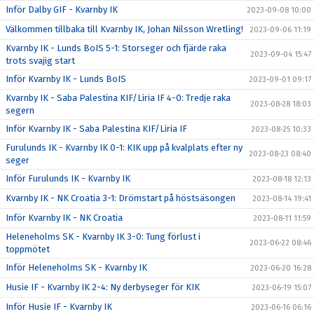
Inför Dalby GIF - Kvarnby IK
2023-09-08 10:00
Välkommen tillbaka till Kvarnby IK, Johan Nilsson Wretling!
2023-09-06 11:19
Kvarnby IK - Lunds BoIS 5-1: Storseger och fjärde raka
2023-09-04 15:47
trots svajig start
Inför Kvarnby IK - Lunds BoIS
2023-09-01 09:17
Kvarnby IK - Saba Palestina KIF/Liria IF 4-0: Tredje raka
2023-08-28 18:03
segern
Inför Kvarnby IK - Saba Palestina KIF/Liria IF
2023-08-25 10:33
Furulunds IK - Kvarnby IK 0-1: KIK upp på kvalplats efter ny
2023-08-23 08:40
seger
Inför Furulunds IK - Kvarnby IK
2023-08-18 12:13
Kvarnby IK - NK Croatia 3-1: Drömstart på höstsäsongen
2023-08-14 19:41
Inför Kvarnby IK - NK Croatia
2023-08-11 11:59
Heleneholms SK - Kvarnby IK 3-0: Tung förlust i
2023-06-22 08:46
toppmötet
Inför Heleneholms SK - Kvarnby IK
2023-06-20 16:28
Husie IF - Kvarnby IK 2-4: Ny derbyseger för KIK
2023-06-19 15:07
Inför Husie IF - Kvarnby IK
2023-06-16 06:16