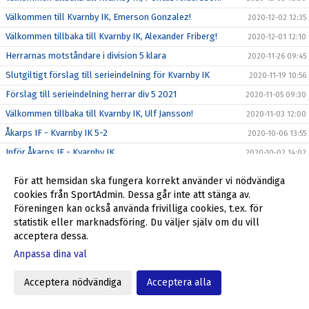
Välkommen till Kvarnby IK, Emerson Gonzalez!
2020-12-02 12:35
Välkommen tillbaka till Kvarnby IK, Alexander Friberg!
2020-12-01 12:10
Herrarnas motståndare i division 5 klara
2020-11-26 09:45
Slutgiltigt förslag till serieindelning för Kvarnby IK
2020-11-19 10:56
Förslag till serieindelning herrar div 5 2021
2020-11-05 09:30
Välkommen tillbaka till Kvarnby IK, Ulf Jansson!
2020-11-03 12:00
Åkarps IF - Kvarnby IK 5-2
2020-10-06 13:55
Inför Åkarps IF - Kvarnby IK
2020-10-02 14:02
Kvarnby IK - KSF Kosova 1-3
2020-09-29 16:09
För att hemsidan ska fungera korrekt använder vi nödvändiga
Inför Kvarnby IK - KSF Kosova IF
2020-09-25 12:04
cookies från SportAdmin. Dessa går inte att stänga av.
Föreningen kan också använda frivilliga cookies, t.ex. för
Kvarnby IK - BK Höllviken 1-4
2020-09-22 11:59
statistik eller marknadsföring. Du väljer själv om du vill
Inför Kvarnby IK - BK Höllviken
2020-09-18 09:29
acceptera dessa.
Limhamns FF - Kvarnby IK 5-0
2020-09-14 09:21
Anpassa dina val
Inför Limhamns FF - Kvarnby IK
2020-09-11 10:55
Acceptera nödvändiga
Acceptera alla
Kvarnby IK - FC Trelleborg 2-9
2020-09-07 09:30
Inför Kvarnby IK - FC Trelleborg
2020-09-04 16:02