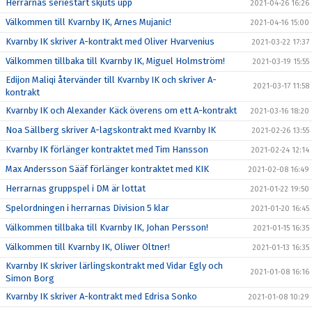
Herrarnas seriestart skjuts upp
2021-04-26 16:26
Välkommen till Kvarnby IK, Arnes Mujanic!
2021-04-16 15:00
Kvarnby IK skriver A-kontrakt med Oliver Hvarvenius
2021-03-22 17:37
Välkommen tillbaka till Kvarnby IK, Miguel Holmström!
2021-03-19 15:55
Edijon Maliqi återvänder till Kvarnby IK och skriver A-
2021-03-17 11:58
kontrakt
Kvarnby IK och Alexander Käck överens om ett A-kontrakt
2021-03-16 18:20
Noa Sällberg skriver A-lagskontrakt med Kvarnby IK
2021-02-26 13:55
Kvarnby IK förlänger kontraktet med Tim Hansson
2021-02-24 12:14
Max Andersson Sääf förlänger kontraktet med KIK
2021-02-08 16:49
Herrarnas gruppspel i DM är lottat
2021-01-22 19:50
Spelordningen i herrarnas Division 5 klar
2021-01-20 16:45
Välkommen tillbaka till Kvarnby IK, Johan Persson!
2021-01-15 16:35
Välkommen till Kvarnby IK, Oliwer Oltner!
2021-01-13 16:35
Kvarnby IK skriver lärlingskontrakt med Vidar Egly och
2021-01-08 16:16
Simon Borg
Kvarnby IK skriver A-kontrakt med Edrisa Sonko
2021-01-08 10:29