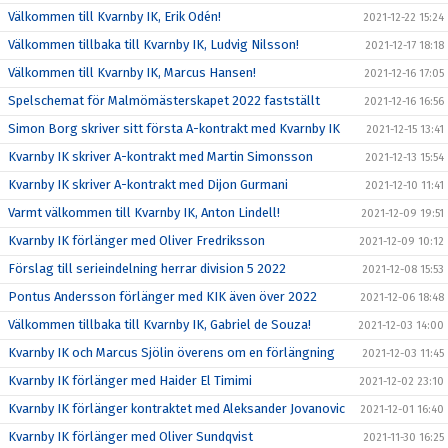
Välkommen till Kvarnby IK, Erik Odén!
2021-12-22 15:24
Välkommen tillbaka till Kvarnby IK, Ludvig Nilsson!
2021-12-17 18:18
Välkommen till Kvarnby IK, Marcus Hansen!
2021-12-16 17:05
Spelschemat för Malmömästerskapet 2022 fastställt
2021-12-16 16:56
Simon Borg skriver sitt första A-kontrakt med Kvarnby IK
2021-12-15 13:41
Kvarnby IK skriver A-kontrakt med Martin Simonsson
2021-12-13 15:54
Kvarnby IK skriver A-kontrakt med Dijon Gurmani
2021-12-10 11:41
Varmt välkommen till Kvarnby IK, Anton Lindell!
2021-12-09 19:51
Kvarnby IK förlänger med Oliver Fredriksson
2021-12-09 10:12
Förslag till serieindelning herrar division 5 2022
2021-12-08 15:53
Pontus Andersson förlänger med KIK även över 2022
2021-12-06 18:48
Välkommen tillbaka till Kvarnby IK, Gabriel de Souza!
2021-12-03 14:00
Kvarnby IK och Marcus Sjölin överens om en förlängning
2021-12-03 11:45
Kvarnby IK förlänger med Haider El Timimi
2021-12-02 23:10
Kvarnby IK förlänger kontraktet med Aleksander Jovanovic
2021-12-01 16:40
Kvarnby IK förlänger med Oliver Sundqvist
2021-11-30 16:25