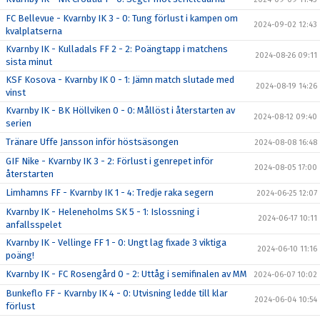
FC Bellevue - Kvarnby IK 3 - 0: Tung förlust i kampen om
2024-09-02 12:43
kvalplatserna
Kvarnby IK - Kulladals FF 2 - 2: Poängtapp i matchens
2024-08-26 09:11
sista minut
KSF Kosova - Kvarnby IK 0 - 1: Jämn match slutade med
2024-08-19 14:26
vinst
Kvarnby IK - BK Höllviken 0 - 0: Mållöst i återstarten av
2024-08-12 09:40
serien
Tränare Uffe Jansson inför höstsäsongen
2024-08-08 16:48
GIF Nike - Kvarnby IK 3 - 2: Förlust i genrepet inför
2024-08-05 17:00
återstarten
Limhamns FF - Kvarnby IK 1 - 4: Tredje raka segern
2024-06-25 12:07
Kvarnby IK - Heleneholms SK 5 - 1: Islossning i
2024-06-17 10:11
anfallsspelet
Kvarnby IK - Vellinge FF 1 - 0: Ungt lag fixade 3 viktiga
2024-06-10 11:16
poäng!
Kvarnby IK - FC Rosengård 0 - 2: Uttåg i semifinalen av MM
2024-06-07 10:02
Bunkeflo FF - Kvarnby IK 4 - 0: Utvisning ledde till klar
2024-06-04 10:54
förlust