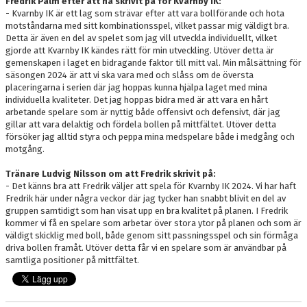
Fredrik Palm efter att ha skrivit på för Kvarnby IK:
- Kvarnby IK är ett lag som strävar efter att vara bollförande och hota
motståndarna med sitt kombinationsspel, vilket passar mig väldigt bra.
Detta är även en del av spelet som jag vill utveckla individuellt, vilket
gjorde att Kvarnby IK kändes rätt för min utveckling. Utöver detta är
gemenskapen i laget en bidragande faktor till mitt val. Min målsättning för
säsongen 2024 är att vi ska vara med och slåss om de översta
placeringarna i serien där jag hoppas kunna hjälpa laget med mina
individuella kvaliteter. Det jag hoppas bidra med är att vara en hårt
arbetande spelare som är nyttig både offensivt och defensivt, där jag
gillar att vara delaktig och fördela bollen på mittfältet. Utöver detta
försöker jag alltid styra och peppa mina medspelare både i medgång och
motgång.
Tränare Ludvig Nilsson om att Fredrik skrivit på:
- Det känns bra att Fredrik väljer att spela för Kvarnby IK 2024. Vi har haft
Fredrik här under några veckor där jag tycker han snabbt blivit en del av
gruppen samtidigt som han visat upp en bra kvalitet på planen. I Fredrik
kommer vi få en spelare som arbetar över stora ytor på planen och som är
väldigt skicklig med boll, både genom sitt passningsspel och sin förmåga
driva bollen framåt. Utöver detta får vi en spelare som är användbar på
samtliga positioner på mittfältet.