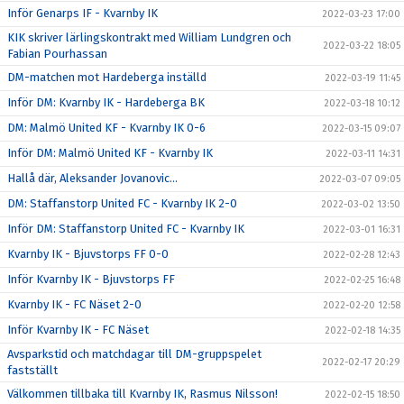
Inför Genarps IF - Kvarnby IK
2022-03-23 17:00
KIK skriver lärlingskontrakt med William Lundgren och
2022-03-22 18:05
Fabian Pourhassan
DM-matchen mot Hardeberga inställd
2022-03-19 11:45
Inför DM: Kvarnby IK - Hardeberga BK
2022-03-18 10:12
DM: Malmö United KF - Kvarnby IK 0-6
2022-03-15 09:07
Inför DM: Malmö United KF - Kvarnby IK
2022-03-11 14:31
Hallå där, Aleksander Jovanovic...
2022-03-07 09:05
DM: Staffanstorp United FC - Kvarnby IK 2-0
2022-03-02 13:50
Inför DM: Staffanstorp United FC - Kvarnby IK
2022-03-01 16:31
Kvarnby IK - Bjuvstorps FF 0-0
2022-02-28 12:43
Inför Kvarnby IK - Bjuvstorps FF
2022-02-25 16:48
Kvarnby IK - FC Näset 2-0
2022-02-20 12:58
Inför Kvarnby IK - FC Näset
2022-02-18 14:35
Avsparkstid och matchdagar till DM-gruppspelet
2022-02-17 20:29
fastställt
Välkommen tillbaka till Kvarnby IK, Rasmus Nilsson!
2022-02-15 18:50