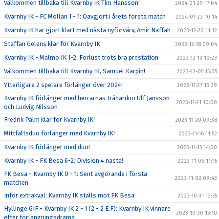
Välkommen tillbaka till Kvarnby IK Tim Hansson!
2024-01-29 17:04
Kvarnby IK - FC Möllan 1 - 1: Oavgjort i årets första match
2024-01-22 10:14
Kvarnby IK har gjort klart med nästa nyförvärv, Amir Naffah
2023-12-20 11:12
Staffan Gelens klar för Kvarnby IK
2023-12-18 09:04
Kvarnby IK - Malmö IK 1-2: Förlust trots bra prestation
2023-12-13 10:23
Välkommen tillbaka till Kvarnby IK, Samuel Karpin!
2023-12-05 15:05
Ytterligare 2 spelare förlänger över 2024!
2023-11-27 13:29
Kvarnby IK förlänger med herrarnas tränarduo Ulf Jansson
2023-11-21 10:00
och Ludvig Nilsson
Fredrik Palm klar för Kvarnby IK!
2023-11-20 09:38
Mittfältsduo förlänger med Kvarnby IK!
2023-11-16 11:52
Kvarnby IK förlänger med duo!
2023-11-15 14:00
Kvarnby IK - FK Besa 6-2: Division 4 nästa!
2023-11-06 11:15
FK Besa - Kvarnby IK 0 - 1: Sent avgörande i första
2023-11-02 09:43
matchen
Inför extrakval: Kvarnby IK ställs mot FK Besa
2023-10-31 12:55
Hyllinge GIF - Kvarnby IK 2 - 1 (2 - 2 E.F): Kvarnby IK vinnare
2023-10-30 15:10
efter förlängningsdrama