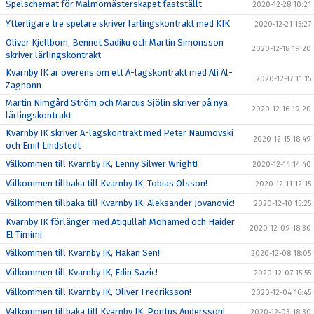
Spelschemat för Malmömästerskapet fastställt
2020-12-28 10:21
Ytterligare tre spelare skriver lärlingskontrakt med KIK
2020-12-21 15:27
Oliver Kjellbom, Bennet Sadiku och Martin Simonsson
2020-12-18 19:20
skriver lärlingskontrakt
Kvarnby IK är överens om ett A-lagskontrakt med Ali Al-
2020-12-17 11:15
Zagnonn
Martin Nimgård Ström och Marcus Sjölin skriver på nya
2020-12-16 19:20
lärlingskontrakt
Kvarnby IK skriver A-lagskontrakt med Peter Naumovski
2020-12-15 18:49
och Emil Lindstedt
Välkommen till Kvarnby IK, Lenny Silwer Wright!
2020-12-14 14:40
Välkommen tillbaka till Kvarnby IK, Tobias Olsson!
2020-12-11 12:15
Välkommen tillbaka till Kvarnby IK, Aleksander Jovanovic!
2020-12-10 15:25
Kvarnby IK förlänger med Atiqullah Mohamed och Haider
2020-12-09 18:30
El Timimi
Välkommen till Kvarnby IK, Hakan Sen!
2020-12-08 18:05
Välkommen till Kvarnby IK, Edin Sazic!
2020-12-07 15:55
Välkommen till Kvarnby IK, Oliver Fredriksson!
2020-12-04 16:45
Välkommen tillbaka till Kvarnby IK, Pontus Andersson!
2020-12-03 18:30