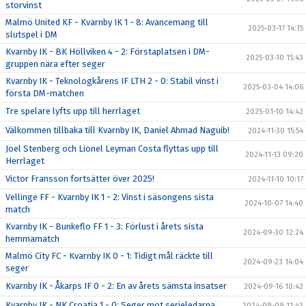
storvinst
Malmö United KF - Kvarnby IK 1 - 8: Avancemang till
2025-03-17 14:15
slutspel i DM
Kvarnby IK - BK Höllviken 4 - 2: Förstaplatsen i DM-
2025-03-10 15:43
gruppen nära efter seger
Kvarnby IK - Teknologkårens IF LTH 2 - 0: Stabil vinst i
2025-03-04 14:06
första DM-matchen
Tre spelare lyfts upp till herrlaget
2025-01-10 14:42
Välkommen tillbaka till Kvarnby IK, Daniel Ahmad Naguib!
2024-11-30 15:54
Joel Stenberg och Lionel Leyman Costa flyttas upp till
2024-11-13 09:20
Herrlaget
Victor Fransson fortsätter över 2025!
2024-11-10 10:17
Vellinge FF - Kvarnby IK 1 - 2: Vinst i säsongens sista
2024-10-07 14:40
match
Kvarnby IK - Bunkeflo FF 1 - 3: Förlust i årets sista
2024-09-30 12:24
hemmamatch
Malmö City FC - Kvarnby IK 0 - 1: Tidigt mål räckte till
2024-09-23 14:04
seger
Kvarnby IK - Åkarps IF 0 - 2: En av årets sämsta insatser
2024-09-16 10:42
Kvarnby IK - NK Croatia 1 - 0: Seger mot serieledarna
2024-09-09 11:43