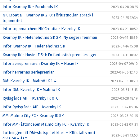
Inför Kvarnby IK - Furulunds IK
2023-04-28 08:55
NK Croatia - Kvarnby IK 2-0: Förlustnollan sprack i
2023-04-25 12:34
toppmötet
Inför toppmatchen: NK Croatia - Kvarnby IK
2023-04-21 10:59
Kvarnby IK - Heleneholms SK 2-1: Ny seger i femman
2023-04-19 18:39
Inför Kvarnby IK - Heleneholms SK
2023-04-14 15:08
Kvarnby IK - Husie IF 5-1: En fantastisk premiärseger
2023-04-11 18:02
Inför seriepremiären Kvarnby IK – Husie IF
2023-04-07 09:10
Inför herrarnas seriepremiär
2023-04-06 12:40
DM: Kvarnby IK - Malmö IK 1-4
2023-04-03 18:20
Inför DM: Kvarnby IK - Malmö IK
2023-03-31 13:13
Rydsgårds AIF - Kvarnby IK 0-0
2023-03-28 18:19
Inför Rydsgårds AIF - Kvarnby IK
2023-03-24 09:16
MM: Malmö City FC - Kvarnby IK 5-1
2023-03-23 20:45
Inför MM-åttondelen Malmö City FC - Kvarnby IK
2023-03-22 09:21
Lottningen till DM-slutspelet klart – KIK ställs mot
2023-03-21 13:50
division 4-lag