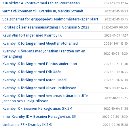
KIK skriver A-kontrakt med Fabian Pourhassan
2022-12-20 12:14
Varmt välkommen till Kvarnby IK, Marcus Strand!
2022-12-15 16:33
Spelschemat för gruppspelet i Malmömästerskapen klart
2022-12-15 10:45
Förslag på seriesammansättning HA division 5 2023
2022-12-09 09:00
Kevin Alin förlänger med Kvarnby IK
2022-11-09 17:57
Kvarnby IK förlänger med Atiqullah Mohamed
2022-11-01 13:10
Kvarnby IK överens med Jonathan Frantzén om en
2022-10-28 16:20
förlängning
Kvarnby IK förlänger med Pontus Andersson
2022-10-21 13:38
Kvarnby IK förlänger med Erik Odén
2022-10-19 16:25
Kvarnby IK förlänger med Anton Lindell
2022-10-14 12:10
Kvarnby IK förlänger med Oliver Fredriksson
2022-10-12 14:45
Kvarnby IK förlänger med herrarnas tränarduo Uffe
2022-10-10 15:15
Jansson och Ludvig Nilsson
Kvarnby IK - Bosnien Hercegovinas SK 2-1
2022-10-04 11:38
Inför Kvarnby IK – Bosnien Hercegovinas SK
2022-09-30 13:30
Limhamns FF - Kvarnby IK 2-3
2022-09-26 15:38