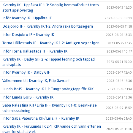
Kvarnby IK - Uppåkra IF 1-3: Snöplig hemmaförlust trots
2023-06-13 15:20
stort spelövertag
Inför Kvarnby IK - Uppåkra IF
2023-06-09 08:10
Dösjöbro IF - Kvarnby IK 1-2: Andra raka bortasegern
2023-06-05 11:58
Inför Dösjöbro IF - Kvarnby IK
2023-06-01 13:33
Torna Hällestads IF - Kvarnby IK 1-2: Äntligen seger igen
2023-05-25 17:45
Inför Torna Hällestads IF - Kvarnby IK
2023-05-24 10:47
Kvarnby IK - Dalby GIF 2-4: Tappad ledning och tappad
2023-05-21 15:00
andraplats
Inför Kvarnby IK - Dalby GIF
2023-05-17 12:40
Välkommen till Kvarnby IK, Filip Gavran!
2023-05-16 16:36
Lunds BoIS - Kvarnby IK 1-1: Tungt poängtapp för KIK
2023-05-16 11:41
Inför Lunds BoIS - Kvarnby IK
2023-05-12 13:36
Saba Palestina KIF/Liria IF - Kvarnby IK 1-0: Besvikelse
2023-05-09 15:59
och missräkning
Inför Saba Palestina KIF/Liria IF - Kvarnby IK
2023-05-04 21:40
Kvarnby IK - Furulunds IK 2-1: KIK vände och vann efter en
2023-05-03 13:56
svag första halvlek