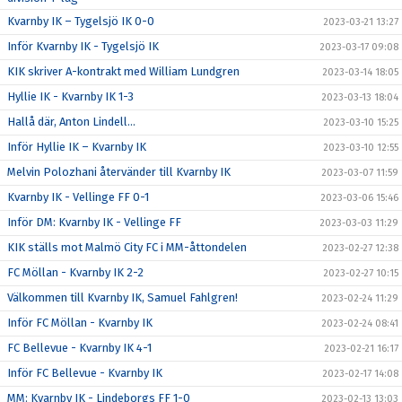
Kvarnby IK – Tygelsjö IK 0-0
2023-03-21 13:27
Inför Kvarnby IK - Tygelsjö IK
2023-03-17 09:08
KIK skriver A-kontrakt med William Lundgren
2023-03-14 18:05
Hyllie IK - Kvarnby IK 1-3
2023-03-13 18:04
Hallå där, Anton Lindell…
2023-03-10 15:25
Inför Hyllie IK – Kvarnby IK
2023-03-10 12:55
Melvin Polozhani återvänder till Kvarnby IK
2023-03-07 11:59
Kvarnby IK - Vellinge FF 0-1
2023-03-06 15:46
Inför DM: Kvarnby IK - Vellinge FF
2023-03-03 11:29
KIK ställs mot Malmö City FC i MM-åttondelen
2023-02-27 12:38
FC Möllan - Kvarnby IK 2-2
2023-02-27 10:15
Välkommen till Kvarnby IK, Samuel Fahlgren!
2023-02-24 11:29
Inför FC Möllan - Kvarnby IK
2023-02-24 08:41
FC Bellevue - Kvarnby IK 4-1
2023-02-21 16:17
Inför FC Bellevue - Kvarnby IK
2023-02-17 14:08
MM: Kvarnby IK - Lindeborgs FF 1-0
2023-02-13 13:03