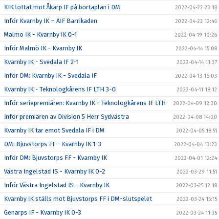
KIK lottat mot Åkarp IF på bortaplan i DM
2022-04-22 23:18
Inför Kvarnby IK – AIF Barrikaden
2022-04-22 12:46
Malmö IK - Kvarnby IK 0-1
2022-04-19 10:26
Inför Malmö IK - Kvarnby IK
2022-04-14 15:08
Kvarnby IK - Svedala IF 2-1
2022-04-14 11:37
Inför DM: Kvarnby IK - Svedala IF
2022-04-13 16:03
Kvarnby IK - Teknologkårens IF LTH 3-0
2022-04-11 18:12
Inför seriepremiären: Kvarnby IK - Teknologkårens IF LTH
2022-04-09 12:30
Inför premiären av Division 5 Herr Sydvästra
2022-04-08 14:00
Kvarnby IK tar emot Svedala IF i DM
2022-04-05 18:51
DM: Bjuvstorps FF - Kvarnby IK 1-3
2022-04-04 13:23
Inför DM: Bjuvstorps FF - Kvarnby IK
2022-04-01 12:24
Västra Ingelstad IS - Kvarnby IK 0-2
2022-03-29 11:51
Inför Västra Ingelstad IS - Kvarnby IK
2022-03-25 12:18
Kvarnby IK ställs mot Bjuvstorps FF i DM-slutspelet
2022-03-24 15:15
Genarps IF - Kvarnby IK 0-3
2022-03-24 11:35