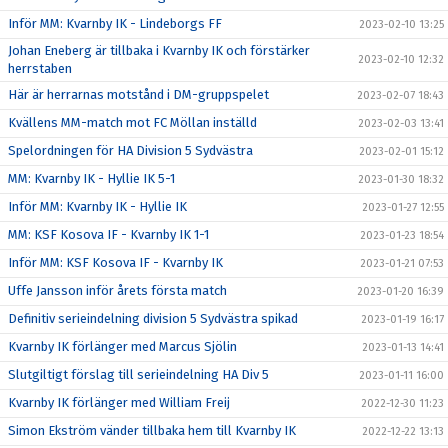
Inför MM: Kvarnby IK - Lindeborgs FF
2023-02-10 13:25
Johan Eneberg är tillbaka i Kvarnby IK och förstärker
2023-02-10 12:32
herrstaben
Här är herrarnas motstånd i DM-gruppspelet
2023-02-07 18:43
Kvällens MM-match mot FC Möllan inställd
2023-02-03 13:41
Spelordningen för HA Division 5 Sydvästra
2023-02-01 15:12
MM: Kvarnby IK - Hyllie IK 5-1
2023-01-30 18:32
Inför MM: Kvarnby IK - Hyllie IK
2023-01-27 12:55
MM: KSF Kosova IF - Kvarnby IK 1-1
2023-01-23 18:54
Inför MM: KSF Kosova IF - Kvarnby IK
2023-01-21 07:53
Uffe Jansson inför årets första match
2023-01-20 16:39
Definitiv serieindelning division 5 Sydvästra spikad
2023-01-19 16:17
Kvarnby IK förlänger med Marcus Sjölin
2023-01-13 14:41
Slutgiltigt förslag till serieindelning HA Div 5
2023-01-11 16:00
Kvarnby IK förlänger med William Freij
2022-12-30 11:23
Simon Ekström vänder tillbaka hem till Kvarnby IK
2022-12-22 13:13