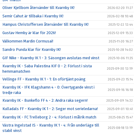
Oliver Kjellbom återvänder till Kvarnby IK!
2026-02-20 11:27
Semir Cahut är tillbaka i Kvarnby IK!
2026-02-18 10:48
Hampus Christoffersen återvänder till Kvarnby IK!
2025-12-22 12:44
Gustav Hemby är klar för 2026!
2025-12-09 15:33
Välkommen Mardin Cormusai!
2025-11-20 16:27
Sandro Punda klar för Kvarnby IK!
2025-10-28 14:02
GIF Nike - Kvarnby IK 1 - 3: Säsongen avslutas med vinst
2025-10-06 11:35
Kvarnby IK - Saba Palestina KIF 0 - 2: Förlust i sista
2025-09-30 12:19
hemmamatchen
Vellinge FF - Kvarnby IK 1 - 1: En oförtjänt poäng
2025-09-23 15:14
Kvarnby IK - IFK Klagshamn 4 - 0: Övertygande vinst i
2025-09-16 16:18
tredje raka
Kvarnby IK - Bunkeflo FF 4 - 2: Andra raka segern!
2025-09-09 14:32
Kulladals FF - Kvarnby IK 1 - 2: Seger mot serieledarna!
2025-09-01 10:41
Kvarnby IK - FC Trelleborg 2 - 4: Förlust i målrik match
2025-08-25 15:47
Västra Ingelstad IS - Kvarnby IK 1 - 4: Från underläge till
2025-08-18 13:19
stabil vinst