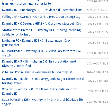
2024-04-02 10:51
träningsmatchen innan seriestarten
Kvarnby IK - Lindeborgs FF 3 - 2: Vidare till semifinal i MM
2024-03-28 09:48
Vellinge IF - Kvarnby IK 0 - 3: Bra prestation av ungt lag
2024-03-25 13:15
Kvarnby IK - Klågerups GIF 2 - 1: Klart med slutspel i DM!
2024-03-18 11:52
Staffanstorp United FC - Kvarnby IK 4 - 1: Svag inledning
2024-03-13 11:27
bäddade för förlust
Limhamn FC - Kvarnby IK 3 - 3: Bottennapp i DM-
2024-03-11 15:22
gruppspelet
AIF Barrikaden - Kvarnby IK 0 - 2: Vinst i årets första DM-
2024-03-04 10:51
match
Kvarnby IK - IFK Simrishamn 0-2: Bra prestation mot
2024-02-27 12:08
Division 2-motstånd
Vi hälsar Robin Javerud välkommen till Kvarnby IK!
2024-02-20 12:39
Kvarnby IK - Husie IF 5-0: Övertygande seger räckte inte till
2024-02-19 12:51
förstaplatsen
Oxie SK - Kvarnby IK 0 - 2: Ett resultat i underkant för
2024-02-12 16:24
Kvarnby IK
Saba Palestina KIF - Kvarnby IK 1 - 3: Hattrick bäddade för
2024-02-05 15:23
seger!