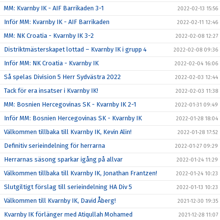
MM: Kvarnby IK - AIF Barrikaden 3-1
2022-02-13 15:56
Inför MM: Kvarnby IK - AIF Barrikaden
2022-02-11 12:46
MM: NK Croatia - Kvarnby IK 3-2
2022-02-08 12:27
Distriktmästerskapet lottad – Kvarnby IK i grupp 4
2022-02-08 09:36
Inför MM: NK Croatia - Kvarnby IK
2022-02-04 16:06
Så spelas Division 5 Herr Sydvästra 2022
2022-02-03 12:44
Tack för era insatser i Kvarnby IK!
2022-02-03 11:38
MM: Bosnien Hercegovinas SK - Kvarnby IK 2-1
2022-01-31 09:49
Inför MM: Bosnien Hercegovinas SK - Kvarnby IK
2022-01-28 18:04
Välkommen tillbaka till Kvarnby IK, Kevin Alin!
2022-01-28 17:52
Definitiv serieindelning för herrarna
2022-01-27 09:29
Herrarnas säsong sparkar igång på allvar
2022-01-24 11:29
Välkommen tillbaka till Kvarnby IK, Jonathan Frantzen!
2022-01-24 10:23
Slutgiltigt förslag till serieindelning HA Div 5
2022-01-13 10:23
Välkommen till Kvarnby IK, David Åberg!
2021-12-30 19:35
Kvarnby IK förlänger med Atiqullah Mohamed
2021-12-28 11:07