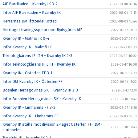
AIF Barrikaden - Kvarnby IK 3-2
2022-08-08 07:14
Inför AIF Barrikaden - Kvarnby IK
2022-08-04 12:13
Herrarnas DM-åttondel lottad
2022-08-01 16:44
Herrlaget träningsspelar mot Rydsgårds AIF
2022-07-27 13:10
Kvarnby IK - Malmö IK 0-4
2022-06-27 09:11
Inför Kvarnby IK - Malmö IK
2022-06-23 09:21
Teknologkårens IF LTH - Kvarnby IK 2-3
2022-06-20 16:02
Inför Teknologkårens IF LTH - Kvarnby IK
2022-06-17 16:08
Kvarnby IK - Österlen FF 3-1
2022-06-16 12:31
Inför DM Kvarnby IK - Österlen FF
2022-06-14 15:22
Bosnien Hercegovinas SK - Kvarnby IK 3-3
2022-06-13 12:51
Inför Bosnien Hercegovinas SK - Kvarnby IK
2022-06-10 11:42
Kvarnby IK - Limhamns FF 3-2
2022-06-07 18:56
Inför Kvarnby IK - Limhamns FF
2022-06-03 15:30
Kvarnby IK ställs mot division 2-laget Österlen FF i DM-
2022-05-30 17:43
slutspelet
Tygelsjö IK - Kvarnby IK 3-1