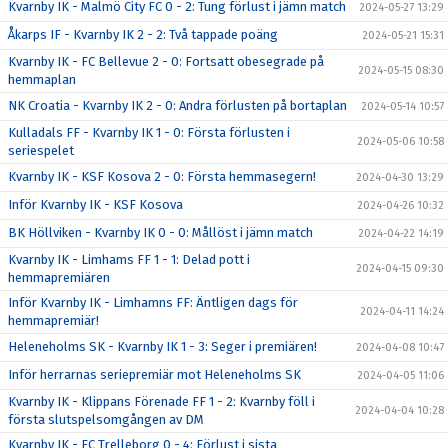
Kvarnby IK - Malmö City FC 0 - 2: Tung förlust i jämn match
2024-05-27 13:29
Åkarps IF - Kvarnby IK 2 - 2: Två tappade poäng
2024-05-21 15:31
Kvarnby IK - FC Bellevue 2 - 0: Fortsatt obesegrade på
2024-05-15 08:30
hemmaplan
NK Croatia - Kvarnby IK 2 - 0: Andra förlusten på bortaplan
2024-05-14 10:57
Kulladals FF - Kvarnby IK 1 - 0: Första förlusten i
2024-05-06 10:58
seriespelet
Kvarnby IK - KSF Kosova 2 - 0: Första hemmasegern!
2024-04-30 13:29
Inför Kvarnby IK - KSF Kosova
2024-04-26 10:32
BK Höllviken - Kvarnby IK 0 - 0: Mållöst i jämn match
2024-04-22 14:19
Kvarnby IK - Limhams FF 1 - 1: Delad pott i
2024-04-15 09:30
hemmapremiären
Inför Kvarnby IK - Limhamns FF: Äntligen dags för
2024-04-11 14:24
hemmapremiär!
Heleneholms SK - Kvarnby IK 1 - 3: Seger i premiären!
2024-04-08 10:47
Inför herrarnas seriepremiär mot Heleneholms SK
2024-04-05 11:06
Kvarnby IK - Klippans Förenade FF 1 - 2: Kvarnby föll i
2024-04-04 10:28
första slutspelsomgången av DM
Kvarnby IK - FC Trelleborg 0 - 4: Förlust i sista