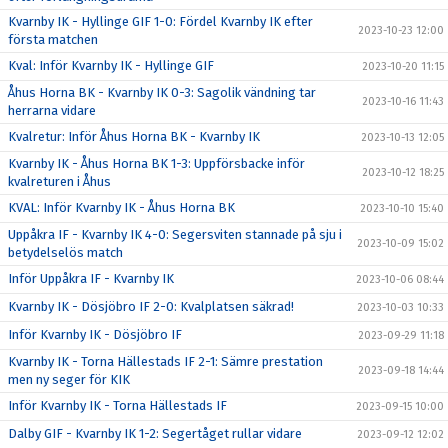
Kvarnby IK - Hyllinge GIF 1-0: Fördel Kvarnby IK efter
2023-10-23 12:00
första matchen
Kval: Inför Kvarnby IK - Hyllinge GIF
2023-10-20 11:15
Åhus Horna BK - Kvarnby IK 0-3: Sagolik vändning tar
2023-10-16 11:43
herrarna vidare
Kvalretur: Inför Åhus Horna BK - Kvarnby IK
2023-10-13 12:05
Kvarnby IK - Åhus Horna BK 1-3: Uppförsbacke inför
2023-10-12 18:25
kvalreturen i Åhus
KVAL: Inför Kvarnby IK - Åhus Horna BK
2023-10-10 15:40
Uppåkra IF - Kvarnby IK 4-0: Segersviten stannade på sju i
2023-10-09 15:02
betydelselös match
Inför Uppåkra IF - Kvarnby IK
2023-10-06 08:44
Kvarnby IK - Dösjöbro IF 2-0: Kvalplatsen säkrad!
2023-10-03 10:33
Inför Kvarnby IK - Dösjöbro IF
2023-09-29 11:18
Kvarnby IK - Torna Hällestads IF 2-1: Sämre prestation
2023-09-18 14:44
men ny seger för KIK
Inför Kvarnby IK - Torna Hällestads IF
2023-09-15 10:00
Dalby GIF - Kvarnby IK 1-2: Segertåget rullar vidare
2023-09-12 12:02