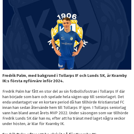
OM LAGET
BILDGALLERI
DOKUMENT
KONTAKT
Fredrik Palm, med bakgrund i Tollarps IF och Lunds SK, är Kvarnby
IK:s första nyförvärv inför 2024.
Fredrik Palm har fått en stor del av sin fotbollsfostran i Tollarps IF där
han började som barn och spelade hela vägen upp till seniorlaget. Det
enda undantaget var en kortare period då han tillhörde Kristianstad FC
innan han sedan återvände hem till Tollarps IF igen. I Tollarps seniorlag
vann han bland annat årets MVP 2022. Under säsongen som var tillhörde
Fredrik Lunds SK där han nu, efter att ha tränat med laget några veckor
under hösten, är klar för Kvarnby IK.