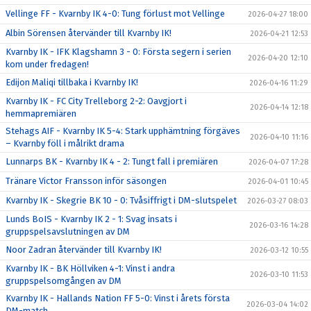
Vellinge FF - Kvarnby IK 4-0: Tung förlust mot Vellinge
2026-04-27 18:00
Albin Sörensen återvänder till Kvarnby IK!
2026-04-21 12:53
Kvarnby IK - IFK Klagshamn 3 - 0: Första segern i serien
2026-04-20 12:10
kom under fredagen!
Edijon Maliqi tillbaka i Kvarnby IK!
2026-04-16 11:29
Kvarnby IK - FC City Trelleborg 2-2: Oavgjort i
2026-04-14 12:18
hemmapremiären
Stehags AIF - Kvarnby IK 5-4: Stark upphämtning förgäves
2026-04-10 11:16
– Kvarnby föll i målrikt drama
Lunnarps BK - Kvarnby IK 4 - 2: Tungt fall i premiären
2026-04-07 17:28
Tränare Victor Fransson inför säsongen
2026-04-01 10:45
Kvarnby IK - Skegrie BK 10 - 0: Tvåsiffrigt i DM-slutspelet
2026-03-27 08:03
Lunds BoIS - Kvarnby IK 2 - 1: Svag insats i
2026-03-16 14:28
gruppspelsavslutningen av DM
Noor Zadran återvänder till Kvarnby IK!
2026-03-12 10:55
Kvarnby IK - BK Höllviken 4-1: Vinst i andra
2026-03-10 11:53
gruppspelsomgången av DM
Kvarnby IK - Hallands Nation FF 5-0: Vinst i årets första
2026-03-04 14:02
DM-match