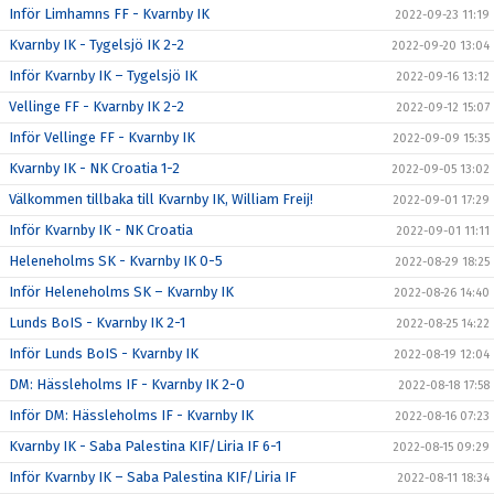
Inför Limhamns FF - Kvarnby IK
2022-09-23 11:19
Kvarnby IK - Tygelsjö IK 2-2
2022-09-20 13:04
Inför Kvarnby IK – Tygelsjö IK
2022-09-16 13:12
Vellinge FF - Kvarnby IK 2-2
2022-09-12 15:07
Inför Vellinge FF - Kvarnby IK
2022-09-09 15:35
Kvarnby IK - NK Croatia 1-2
2022-09-05 13:02
Välkommen tillbaka till Kvarnby IK, William Freij!
2022-09-01 17:29
Inför Kvarnby IK - NK Croatia
2022-09-01 11:11
Heleneholms SK - Kvarnby IK 0-5
2022-08-29 18:25
Inför Heleneholms SK – Kvarnby IK
2022-08-26 14:40
Lunds BoIS - Kvarnby IK 2-1
2022-08-25 14:22
Inför Lunds BoIS - Kvarnby IK
2022-08-19 12:04
DM: Hässleholms IF - Kvarnby IK 2-0
2022-08-18 17:58
Inför DM: Hässleholms IF - Kvarnby IK
2022-08-16 07:23
Kvarnby IK - Saba Palestina KIF/Liria IF 6-1
2022-08-15 09:29
Inför Kvarnby IK – Saba Palestina KIF/Liria IF
2022-08-11 18:34