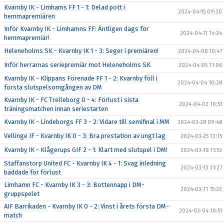
Kvarnby IK - Limhams FF 1 - 1: Delad pott i
2024-04-15 09:30
hemmapremiären
Inför Kvarnby IK - Limhamns FF: Äntligen dags för
2024-04-11 14:24
hemmapremiär!
Heleneholms SK - Kvarnby IK 1 - 3: Seger i premiären!
2024-04-08 10:47
Inför herrarnas seriepremiär mot Heleneholms SK
2024-04-05 11:06
Kvarnby IK - Klippans Förenade FF 1 - 2: Kvarnby föll i
2024-04-04 10:28
första slutspelsomgången av DM
Kvarnby IK - FC Trelleborg 0 - 4: Förlust i sista
2024-04-02 10:51
träningsmatchen innan seriestarten
Kvarnby IK - Lindeborgs FF 3 - 2: Vidare till semifinal i MM
2024-03-28 09:48
Vellinge IF - Kvarnby IK 0 - 3: Bra prestation av ungt lag
2024-03-25 13:15
Kvarnby IK - Klågerups GIF 2 - 1: Klart med slutspel i DM!
2024-03-18 11:52
Staffanstorp United FC - Kvarnby IK 4 - 1: Svag inledning
2024-03-13 11:27
bäddade för förlust
Limhamn FC - Kvarnby IK 3 - 3: Bottennapp i DM-
2024-03-11 15:22
gruppspelet
AIF Barrikaden - Kvarnby IK 0 - 2: Vinst i årets första DM-
2024-03-04 10:51
match