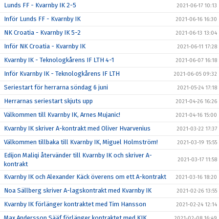
Lunds FF - Kvarnby IK 2-5
2021-06-17 10:13
Inför Lunds FF - Kvarnby IK
2021-06-16 16:30
NK Croatia - Kvarnby IK 5-2
2021-06-13 13:04
Inför NK Croatia - Kvarnby IK
2021-06-11 17:28
Kvarnby IK - Teknologkårens IF LTH 4-1
2021-06-07 16:18
Inför Kvarnby IK - Teknologkårens IF LTH
2021-06-05 09:32
Seriestart för herrarna söndag 6 juni
2021-05-24 17:18
Herrarnas seriestart skjuts upp
2021-04-26 16:26
Välkommen till Kvarnby IK, Arnes Mujanic!
2021-04-16 15:00
Kvarnby IK skriver A-kontrakt med Oliver Hvarvenius
2021-03-22 17:37
Välkommen tillbaka till Kvarnby IK, Miguel Holmström!
2021-03-19 15:55
Edijon Maliqi återvänder till Kvarnby IK och skriver A-
2021-03-17 11:58
kontrakt
Kvarnby IK och Alexander Käck överens om ett A-kontrakt
2021-03-16 18:20
Noa Sällberg skriver A-lagskontrakt med Kvarnby IK
2021-02-26 13:55
Kvarnby IK förlänger kontraktet med Tim Hansson
2021-02-24 12:14
Max Andersson Sääf förlänger kontraktet med KIK
2021-02-08 16:49