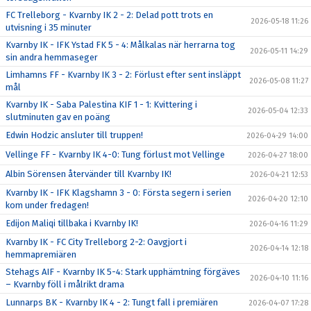
FC Trelleborg - Kvarnby IK 2 - 2: Delad pott trots en
2026-05-18 11:26
utvisning i 35 minuter
Kvarnby IK - IFK Ystad FK 5 - 4: Målkalas när herrarna tog
2026-05-11 14:29
sin andra hemmaseger
Limhamns FF - Kvarnby IK 3 - 2: Förlust efter sent insläppt
2026-05-08 11:27
mål
Kvarnby IK - Saba Palestina KIF 1 - 1: Kvittering i
2026-05-04 12:33
slutminuten gav en poäng
Edwin Hodzic ansluter till truppen!
2026-04-29 14:00
Vellinge FF - Kvarnby IK 4-0: Tung förlust mot Vellinge
2026-04-27 18:00
Albin Sörensen återvänder till Kvarnby IK!
2026-04-21 12:53
Kvarnby IK - IFK Klagshamn 3 - 0: Första segern i serien
2026-04-20 12:10
kom under fredagen!
Edijon Maliqi tillbaka i Kvarnby IK!
2026-04-16 11:29
Kvarnby IK - FC City Trelleborg 2-2: Oavgjort i
2026-04-14 12:18
hemmapremiären
Stehags AIF - Kvarnby IK 5-4: Stark upphämtning förgäves
2026-04-10 11:16
– Kvarnby föll i målrikt drama
Lunnarps BK - Kvarnby IK 4 - 2: Tungt fall i premiären
2026-04-07 17:28