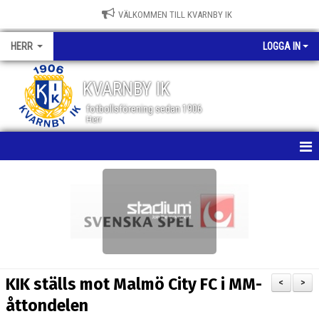
VÄLKOMMEN TILL KVARNBY IK
HERR
LOGGA IN
KVARNBY IK
fotbollsförening sedan 1906
Herr
HEM
NYHETER
KALENDER
MATCHER
KIK ställs mot Malmö City FC i MM-
<
>
TRUPPEN
åttondelen