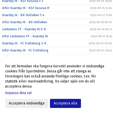
Kvarnby IK - KSF Kosova 1-3
2020-09-29 16:09
Inför Kvarnby IK - KSF Kosova IF
2020-09-25 12:04
Kvarnby IK - BK Höllviken 1-4
2020-09-22 11:59
Inför Kvarnby IK - BK Höllviken
2020-09-18 09:29
Limhamns FF - Kvarnby IK 5-0
2020-09-14 09:21
Inför Limhamns FF - Kvarnby IK
2020-09-11 10:55
Kvarnby IK - FC Trelleborg 2-9
2020-09-07 09:30
Inför Kvarnby IK - FC Trelleborg
2020-09-04 16:02
Vellinge FF - Kvarnby IK 2-0
2020-09-01 09:28
Inför Vellinge FF - Kvarnby IK
2020-08-28 15:31
För att hemsidan ska fungera korrekt använder vi nödvändiga
cookies från SportAdmin. Dessa går inte att stänga av.
Kvarnby IK - Ariana FC 0-4
2020-08-24 09:37
Föreningen kan också använda frivilliga cookies, t.ex. för
Inför Kvarnby IK - Ariana FC
2020-08-21 11:24
statistik eller marknadsföring. Du väljer själv om du vill
IFK Klagshamn - Kvarnby IK 3-1
acceptera dessa.
2020-08-16 15:37
Anpassa dina val
Inför IFK Klagshamn - Kvarnby IK
2020-08-14 09:50
Kvarnby IK - Rosengård FF 2-0
2020-08-10 09:28
Acceptera nödvändiga
Acceptera alla
Inför Kvarnby IK - Rosengårds FF
2020-08-08 09:30