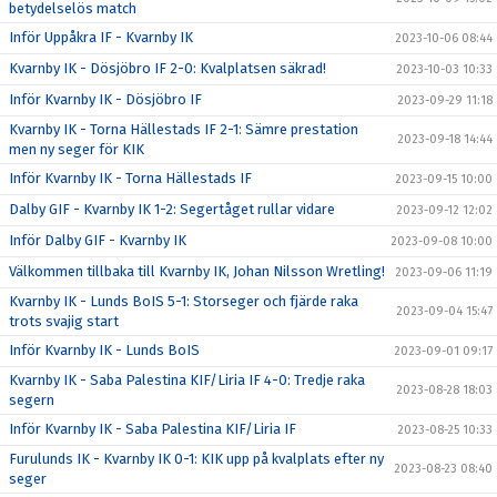
betydelselös match
Inför Uppåkra IF - Kvarnby IK
2023-10-06 08:44
Kvarnby IK - Dösjöbro IF 2-0: Kvalplatsen säkrad!
2023-10-03 10:33
Inför Kvarnby IK - Dösjöbro IF
2023-09-29 11:18
Kvarnby IK - Torna Hällestads IF 2-1: Sämre prestation
2023-09-18 14:44
men ny seger för KIK
Inför Kvarnby IK - Torna Hällestads IF
2023-09-15 10:00
Dalby GIF - Kvarnby IK 1-2: Segertåget rullar vidare
2023-09-12 12:02
Inför Dalby GIF - Kvarnby IK
2023-09-08 10:00
Välkommen tillbaka till Kvarnby IK, Johan Nilsson Wretling!
2023-09-06 11:19
Kvarnby IK - Lunds BoIS 5-1: Storseger och fjärde raka
2023-09-04 15:47
trots svajig start
Inför Kvarnby IK - Lunds BoIS
2023-09-01 09:17
Kvarnby IK - Saba Palestina KIF/Liria IF 4-0: Tredje raka
2023-08-28 18:03
segern
Inför Kvarnby IK - Saba Palestina KIF/Liria IF
2023-08-25 10:33
Furulunds IK - Kvarnby IK 0-1: KIK upp på kvalplats efter ny
2023-08-23 08:40
seger