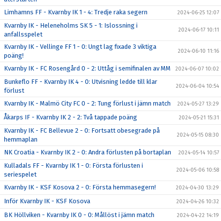
Limhamns FF - Kvarnby IK 1 - 4: Tredje raka segern
2024-06-25 12:07
Kvarnby IK - Heleneholms SK 5 - 1: Islossning i
2024-06-17 10:11
anfallsspelet
Kvarnby IK - Vellinge FF 1 - 0: Ungt lag fixade 3 viktiga
2024-06-10 11:16
poäng!
Kvarnby IK - FC Rosengård 0 - 2: Uttåg i semifinalen av MM
2024-06-07 10:02
Bunkeflo FF - Kvarnby IK 4 - 0: Utvisning ledde till klar
2024-06-04 10:54
förlust
Kvarnby IK - Malmö City FC 0 - 2: Tung förlust i jämn match
2024-05-27 13:29
Åkarps IF - Kvarnby IK 2 - 2: Två tappade poäng
2024-05-21 15:31
Kvarnby IK - FC Bellevue 2 - 0: Fortsatt obesegrade på
2024-05-15 08:30
hemmaplan
NK Croatia - Kvarnby IK 2 - 0: Andra förlusten på bortaplan
2024-05-14 10:57
Kulladals FF - Kvarnby IK 1 - 0: Första förlusten i
2024-05-06 10:58
seriespelet
Kvarnby IK - KSF Kosova 2 - 0: Första hemmasegern!
2024-04-30 13:29
Inför Kvarnby IK - KSF Kosova
2024-04-26 10:32
BK Höllviken - Kvarnby IK 0 - 0: Mållöst i jämn match
2024-04-22 14:19