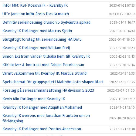
Inför MM: KSF Kosova IF - Kvarnby IK
2023-01-21 07:53
Uffe Jansson inför årets första match
2023-01-20 16:39
Definitiv serieindelning division 5 Sydvästra spikad
2023-01-19 16:17
Kvarnby IK förlänger med Marcus Sjölin
2023-01-13 14:41
Slutgiltigt förslag till serieindelning HA Div 5
2023-01-11 16:00
Kvarnby IK förlänger med William Freij
2022-12-30 11:23
Simon Ekström vänder tillbaka hem till Kvarnby IK
2022-12-22 13:13
KIK skriver A-kontrakt med Fabian Pourhassan
2022-12-20 12:14
Varmt välkommen till Kvarnby IK, Marcus Strand!
2022-12-15 16:33
Spelschemat för gruppspelet i Malmömästerskapen klart
2022-12-15 10:45
Förslag på seriesammansättning HA division 5 2023
2022-12-09 09:00
Kevin Alin förlänger med Kvarnby IK
2022-11-09 17:57
Kvarnby IK förlänger med Atiqullah Mohamed
2022-11-01 13:10
Kvarnby IK överens med Jonathan Frantzén om en
2022-10-28 16:20
förlängning
Kvarnby IK förlänger med Pontus Andersson
2022-10-21 13:38