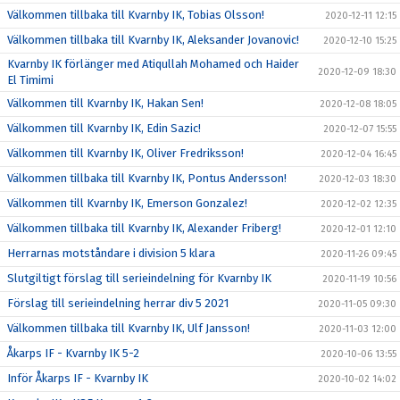
Välkommen tillbaka till Kvarnby IK, Tobias Olsson!
2020-12-11 12:15
Välkommen tillbaka till Kvarnby IK, Aleksander Jovanovic!
2020-12-10 15:25
Kvarnby IK förlänger med Atiqullah Mohamed och Haider
2020-12-09 18:30
El Timimi
Välkommen till Kvarnby IK, Hakan Sen!
2020-12-08 18:05
Välkommen till Kvarnby IK, Edin Sazic!
2020-12-07 15:55
Välkommen till Kvarnby IK, Oliver Fredriksson!
2020-12-04 16:45
Välkommen tillbaka till Kvarnby IK, Pontus Andersson!
2020-12-03 18:30
Välkommen till Kvarnby IK, Emerson Gonzalez!
2020-12-02 12:35
Välkommen tillbaka till Kvarnby IK, Alexander Friberg!
2020-12-01 12:10
Herrarnas motståndare i division 5 klara
2020-11-26 09:45
Slutgiltigt förslag till serieindelning för Kvarnby IK
2020-11-19 10:56
Förslag till serieindelning herrar div 5 2021
2020-11-05 09:30
Välkommen tillbaka till Kvarnby IK, Ulf Jansson!
2020-11-03 12:00
Åkarps IF - Kvarnby IK 5-2
2020-10-06 13:55
Inför Åkarps IF - Kvarnby IK
2020-10-02 14:02