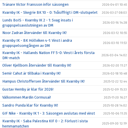
Tränare Victor Fransson inför säsongen
2026-04-01 10:45
Kvarnby IK - Skegrie BK 10 - 0: Tvåsiffrigt i DM-slutspelet
2026-03-27 08:03
Lunds BoIS - Kvarnby IK 2 - 1: Svag insats i
2026-03-16 14:28
gruppspelsavslutningen av DM
Noor Zadran återvänder till Kvarnby IK!
2026-03-12 10:55
Kvarnby IK - BK Höllviken 4-1: Vinst i andra
2026-03-10 11:53
gruppspelsomgången av DM
Kvarnby IK - Hallands Nation FF 5-0: Vinst i årets första
2026-03-04 14:02
DM-match
Oliver Kjellbom återvänder till Kvarnby IK!
2026-02-20 11:27
Semir Cahut är tillbaka i Kvarnby IK!
2026-02-18 10:48
Hampus Christoffersen återvänder till Kvarnby IK!
2025-12-22 12:44
Gustav Hemby är klar för 2026!
2025-12-09 15:33
Välkommen Mardin Cormusai!
2025-11-20 16:27
Sandro Punda klar för Kvarnby IK!
2025-10-28 14:02
GIF Nike - Kvarnby IK 1 - 3: Säsongen avslutas med vinst
2025-10-06 11:35
Kvarnby IK - Saba Palestina KIF 0 - 2: Förlust i sista
2025-09-30 12:19
hemmamatchen