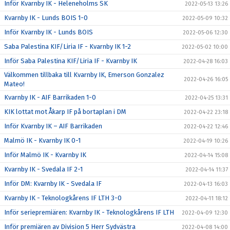
Inför Kvarnby IK - Heleneholms SK
2022-05-13 13:26
Kvarnby IK - Lunds BOIS 1-0
2022-05-09 10:32
Inför Kvarnby IK - Lunds BOIS
2022-05-06 12:30
Saba Palestina KIF/Liria IF - Kvarnby IK 1-2
2022-05-02 10:00
Inför Saba Palestina KIF/Liria IF - Kvarnby IK
2022-04-28 16:03
Välkommen tillbaka till Kvarnby IK, Emerson Gonzalez
2022-04-26 16:05
Mateo!
Kvarnby IK - AIF Barrikaden 1-0
2022-04-25 13:31
KIK lottat mot Åkarp IF på bortaplan i DM
2022-04-22 23:18
Inför Kvarnby IK – AIF Barrikaden
2022-04-22 12:46
Malmö IK - Kvarnby IK 0-1
2022-04-19 10:26
Inför Malmö IK - Kvarnby IK
2022-04-14 15:08
Kvarnby IK - Svedala IF 2-1
2022-04-14 11:37
Inför DM: Kvarnby IK - Svedala IF
2022-04-13 16:03
Kvarnby IK - Teknologkårens IF LTH 3-0
2022-04-11 18:12
Inför seriepremiären: Kvarnby IK - Teknologkårens IF LTH
2022-04-09 12:30
Inför premiären av Division 5 Herr Sydvästra
2022-04-08 14:00