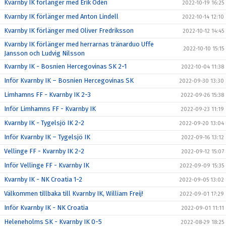
Kvarnby IK förlänger med Erik Odén
2022-10-19 16:25
Kvarnby IK förlänger med Anton Lindell
2022-10-14 12:10
Kvarnby IK förlänger med Oliver Fredriksson
2022-10-12 14:45
Kvarnby IK förlänger med herrarnas tränarduo Uffe
2022-10-10 15:15
Jansson och Ludvig Nilsson
Kvarnby IK - Bosnien Hercegovinas SK 2-1
2022-10-04 11:38
Inför Kvarnby IK – Bosnien Hercegovinas SK
2022-09-30 13:30
Limhamns FF - Kvarnby IK 2-3
2022-09-26 15:38
Inför Limhamns FF - Kvarnby IK
2022-09-23 11:19
Kvarnby IK - Tygelsjö IK 2-2
2022-09-20 13:04
Inför Kvarnby IK – Tygelsjö IK
2022-09-16 13:12
Vellinge FF - Kvarnby IK 2-2
2022-09-12 15:07
Inför Vellinge FF - Kvarnby IK
2022-09-09 15:35
Kvarnby IK - NK Croatia 1-2
2022-09-05 13:02
Välkommen tillbaka till Kvarnby IK, William Freij!
2022-09-01 17:29
Inför Kvarnby IK - NK Croatia
2022-09-01 11:11
Heleneholms SK - Kvarnby IK 0-5
2022-08-29 18:25