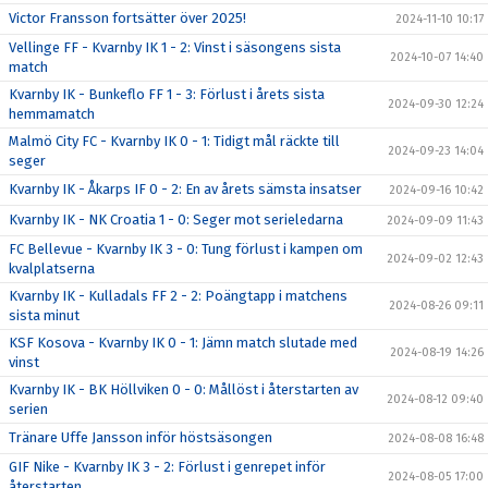
Victor Fransson fortsätter över 2025!
2024-11-10 10:17
Vellinge FF - Kvarnby IK 1 - 2: Vinst i säsongens sista
2024-10-07 14:40
match
Kvarnby IK - Bunkeflo FF 1 - 3: Förlust i årets sista
2024-09-30 12:24
hemmamatch
Malmö City FC - Kvarnby IK 0 - 1: Tidigt mål räckte till
2024-09-23 14:04
seger
Kvarnby IK - Åkarps IF 0 - 2: En av årets sämsta insatser
2024-09-16 10:42
Kvarnby IK - NK Croatia 1 - 0: Seger mot serieledarna
2024-09-09 11:43
FC Bellevue - Kvarnby IK 3 - 0: Tung förlust i kampen om
2024-09-02 12:43
kvalplatserna
Kvarnby IK - Kulladals FF 2 - 2: Poängtapp i matchens
2024-08-26 09:11
sista minut
KSF Kosova - Kvarnby IK 0 - 1: Jämn match slutade med
2024-08-19 14:26
vinst
Kvarnby IK - BK Höllviken 0 - 0: Mållöst i återstarten av
2024-08-12 09:40
serien
Tränare Uffe Jansson inför höstsäsongen
2024-08-08 16:48
GIF Nike - Kvarnby IK 3 - 2: Förlust i genrepet inför
2024-08-05 17:00
återstarten