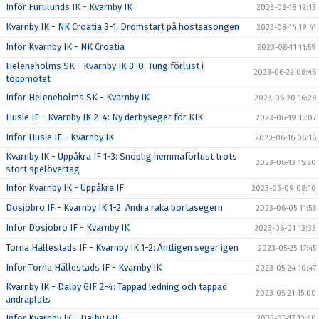
Inför Furulunds IK - Kvarnby IK
2023-08-18 12:13
Kvarnby IK - NK Croatia 3-1: Drömstart på höstsäsongen
2023-08-14 19:41
Inför Kvarnby IK - NK Croatia
2023-08-11 11:59
Heleneholms SK - Kvarnby IK 3-0: Tung förlust i
2023-06-22 08:46
toppmötet
Inför Heleneholms SK - Kvarnby IK
2023-06-20 16:28
Husie IF - Kvarnby IK 2-4: Ny derbyseger för KIK
2023-06-19 15:07
Inför Husie IF - Kvarnby IK
2023-06-16 06:16
Kvarnby IK - Uppåkra IF 1-3: Snöplig hemmaförlust trots
2023-06-13 15:20
stort spelövertag
Inför Kvarnby IK - Uppåkra IF
2023-06-09 08:10
Dösjöbro IF - Kvarnby IK 1-2: Andra raka bortasegern
2023-06-05 11:58
Inför Dösjöbro IF - Kvarnby IK
2023-06-01 13:33
Torna Hällestads IF - Kvarnby IK 1-2: Äntligen seger igen
2023-05-25 17:45
Inför Torna Hällestads IF - Kvarnby IK
2023-05-24 10:47
Kvarnby IK - Dalby GIF 2-4: Tappad ledning och tappad
2023-05-21 15:00
andraplats
Inför Kvarnby IK - Dalby GIF
2023-05-17 12:40