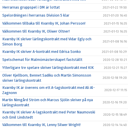
Herrarnas gruppspel i DM är lottat
2021-01-22 19:50
Spelordningen i herrarnas Division 5 klar
2021-01-20 16:45
Välkommen tillbaka till Kvarnby IK, Johan Persson!
2021-01-15 16:35
Välkommen till Kvarnby IK, Oliwer Oltner!
2021-01-13 16:35
Kvarnby IK skriver lärlingskontrakt med Vidar Egly och
2021-01-08 16:16
Simon Borg
Kvarnby IK skriver A-kontrakt med Edrisa Sonko
2021-01-08 10:29
Spelschemat för Malmömästerskapet fastställt
2020-12-28 10:21
Ytterligare tre spelare skriver lärlingskontrakt med KIK
2020-12-21 15:27
Oliver Kjellbom, Bennet Sadiku och Martin Simonsson
2020-12-18 19:20
skriver lärlingskontrakt
Kvarnby IK är överens om ett A-lagskontrakt med Ali Al-
2020-12-17 11:15
Zagnonn
Martin Nimgård Ström och Marcus Sjölin skriver på nya
2020-12-16 19:20
lärlingskontrakt
Kvarnby IK skriver A-lagskontrakt med Peter Naumovski
2020-12-15 18:49
och Emil Lindstedt
Välkommen till Kvarnby IK, Lenny Silwer Wright!
2020-12-14 14:40