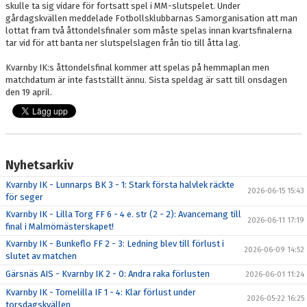
skulle ta sig vidare för fortsatt spel i MM-slutspelet. Under
gårdagskvällen meddelade Fotbollsklubbarnas Samorganisation att man
lottat fram två åttondelsfinaler som måste spelas innan kvartsfinalerna
tar vid för att banta ner slutspelslagen från tio till åtta lag.
Kvarnby IK:s åttondelsfinal kommer att spelas på hemmaplan men
matchdatum är inte fastställt ännu. Sista speldag är satt till onsdagen
den 19 april.
Nyhetsarkiv
Kvarnby IK - Lunnarps BK 3 - 1: Stark första halvlek räckte
2026-06-15 15:43
för seger
Kvarnby IK - Lilla Torg FF 6 - 4 e. str (2 - 2): Avancemang till
2026-06-11 17:19
final i Malmömästerskapet!
Kvarnby IK - Bunkeflo FF 2 - 3: Ledning blev till förlust i
2026-06-09 14:52
slutet av matchen
Gärsnäs AIS - Kvarnby IK 2 - 0: Andra raka förlusten
2026-06-01 11:24
Kvarnby IK - Tomelilla IF 1 - 4: Klar förlust under
2026-05-22 16:25
torsdagskvällen