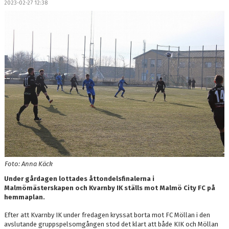
2023-02-27 12:38
OM LAGET
BILDGALLERI
DOKUMENT
KONTAKT
Foto: Anna Käck
Under gårdagen lottades åttondelsfinalerna i
Malmömästerskapen och Kvarnby IK ställs mot Malmö City FC på
hemmaplan.
Efter att Kvarnby IK under fredagen kryssat borta mot FC Möllan i den
avslutande gruppspelsomgången stod det klart att både KIK och Möllan