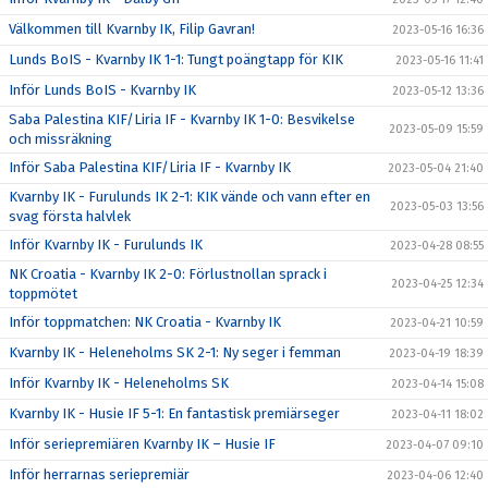
Välkommen till Kvarnby IK, Filip Gavran!
2023-05-16 16:36
Lunds BoIS - Kvarnby IK 1-1: Tungt poängtapp för KIK
2023-05-16 11:41
Inför Lunds BoIS - Kvarnby IK
2023-05-12 13:36
Saba Palestina KIF/Liria IF - Kvarnby IK 1-0: Besvikelse
2023-05-09 15:59
och missräkning
Inför Saba Palestina KIF/Liria IF - Kvarnby IK
2023-05-04 21:40
Kvarnby IK - Furulunds IK 2-1: KIK vände och vann efter en
2023-05-03 13:56
svag första halvlek
Inför Kvarnby IK - Furulunds IK
2023-04-28 08:55
NK Croatia - Kvarnby IK 2-0: Förlustnollan sprack i
2023-04-25 12:34
toppmötet
Inför toppmatchen: NK Croatia - Kvarnby IK
2023-04-21 10:59
Kvarnby IK - Heleneholms SK 2-1: Ny seger i femman
2023-04-19 18:39
Inför Kvarnby IK - Heleneholms SK
2023-04-14 15:08
Kvarnby IK - Husie IF 5-1: En fantastisk premiärseger
2023-04-11 18:02
Inför seriepremiären Kvarnby IK – Husie IF
2023-04-07 09:10
Inför herrarnas seriepremiär
2023-04-06 12:40