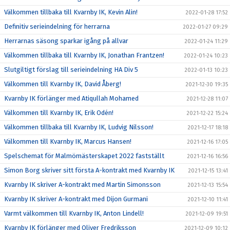
Välkommen tillbaka till Kvarnby IK, Kevin Alin!
2022-01-28 17:52
Definitiv serieindelning för herrarna
2022-01-27 09:29
Herrarnas säsong sparkar igång på allvar
2022-01-24 11:29
Välkommen tillbaka till Kvarnby IK, Jonathan Frantzen!
2022-01-24 10:23
Slutgiltigt förslag till serieindelning HA Div 5
2022-01-13 10:23
Välkommen till Kvarnby IK, David Åberg!
2021-12-30 19:35
Kvarnby IK förlänger med Atiqullah Mohamed
2021-12-28 11:07
Välkommen till Kvarnby IK, Erik Odén!
2021-12-22 15:24
Välkommen tillbaka till Kvarnby IK, Ludvig Nilsson!
2021-12-17 18:18
Välkommen till Kvarnby IK, Marcus Hansen!
2021-12-16 17:05
Spelschemat för Malmömästerskapet 2022 fastställt
2021-12-16 16:56
Simon Borg skriver sitt första A-kontrakt med Kvarnby IK
2021-12-15 13:41
Kvarnby IK skriver A-kontrakt med Martin Simonsson
2021-12-13 15:54
Kvarnby IK skriver A-kontrakt med Dijon Gurmani
2021-12-10 11:41
Varmt välkommen till Kvarnby IK, Anton Lindell!
2021-12-09 19:51
Kvarnby IK förlänger med Oliver Fredriksson
2021-12-09 10:12