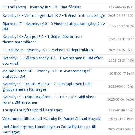
FC Trelleborg - Kvarnby IK 5 - 0: Tung förlust
2025-05-06 15:21
Kvarnby IK - Västra Ingelstad IS 2 - 1: Vinst trots underläge
2025-04-28 12:22
Bjärreds IF - Kvarnby IK 0 - 1: Vinst i slutspelsomgång 2 av
2025-04-23 10:26
DM
Kvarnby IK - Åkarps IF 0 - 1: Uddamålsförlust i
2025-04-15 10:17
"hemmapremiären"
FC Bellevue - Kvarnby IK 1 - 2: Vinst i seriepremiären!
2025-04-07 16:31
Kvarnby IK - Södra Sandby IF 6 - 1: Avancemang i DM efter
2025-03-27 11:36
storvinst
Malmö United KF - Kvarnby IK 1 - 8: Avancemang till
2025-03-17 14:15
slutspel i DM
Kvarnby IK - BK Höllviken 4 - 2: Förstaplatsen i DM-
2025-03-10 15:43
gruppen nära efter seger
Kvarnby IK - Teknologkårens IF LTH 2 - 0: Stabil vinst i
2025-03-04 14:06
första DM-matchen
Tre spelare lyfts upp till herrlaget
2025-01-10 14:42
Välkommen tillbaka till Kvarnby IK, Daniel Ahmad Naguib!
2024-11-30 15:54
Joel Stenberg och Lionel Leyman Costa flyttas upp till
2024-11-13 09:20
Herrlaget