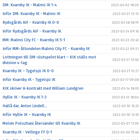
DM: Kvarnby IK - Malmö IK 1-4
2023-04-03 18:20
Inför DM: Kvarnby IK - Malmö IK
2023-03-31 13:13
Rydsgårds AIF - Kvarnby IK 0-0
2023-03-28 18:19
Inför Rydsgårds AIF - Kvarnby IK
2023-03-24 09:16
MM: Malmö City FC - Kvarnby IK 5-1
2023-03-23 20:45
Inför MM-åttondelen Malmö City FC - Kvarnby IK
2023-03-22 09:21
Lottningen till DM-slutspelet klart – KIK ställs mot
2023-03-21 13:50
division 4-lag
Kvarnby IK – Tygelsjö IK 0-0
2023-03-21 13:27
Inför Kvarnby IK - Tygelsjö IK
2023-03-17 09:08
KIK skriver A-kontrakt med William Lundgren
2023-03-14 18:05
Hyllie IK - Kvarnby IK 1-3
2023-03-13 18:04
Hallå där, Anton Lindell…
2023-03-10 15:25
Inför Hyllie IK – Kvarnby IK
2023-03-10 12:55
Melvin Polozhani återvänder till Kvarnby IK
2023-03-07 11:59
Kvarnby IK - Vellinge FF 0-1
2023-03-06 15:46