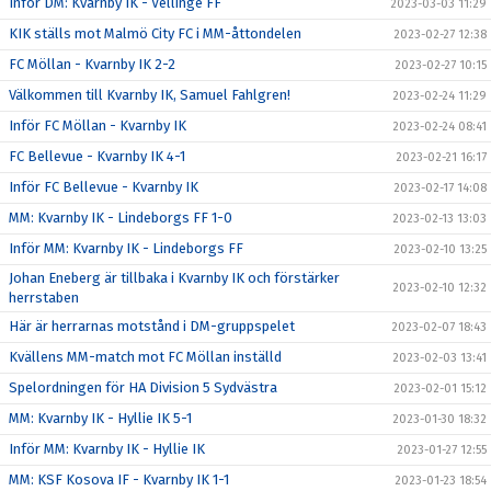
Inför DM: Kvarnby IK - Vellinge FF
2023-03-03 11:29
KIK ställs mot Malmö City FC i MM-åttondelen
2023-02-27 12:38
FC Möllan - Kvarnby IK 2-2
2023-02-27 10:15
Välkommen till Kvarnby IK, Samuel Fahlgren!
2023-02-24 11:29
Inför FC Möllan - Kvarnby IK
2023-02-24 08:41
FC Bellevue - Kvarnby IK 4-1
2023-02-21 16:17
Inför FC Bellevue - Kvarnby IK
2023-02-17 14:08
MM: Kvarnby IK - Lindeborgs FF 1-0
2023-02-13 13:03
Inför MM: Kvarnby IK - Lindeborgs FF
2023-02-10 13:25
Johan Eneberg är tillbaka i Kvarnby IK och förstärker
2023-02-10 12:32
herrstaben
Här är herrarnas motstånd i DM-gruppspelet
2023-02-07 18:43
Kvällens MM-match mot FC Möllan inställd
2023-02-03 13:41
Spelordningen för HA Division 5 Sydvästra
2023-02-01 15:12
MM: Kvarnby IK - Hyllie IK 5-1
2023-01-30 18:32
Inför MM: Kvarnby IK - Hyllie IK
2023-01-27 12:55
MM: KSF Kosova IF - Kvarnby IK 1-1
2023-01-23 18:54