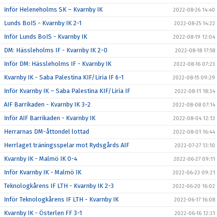
Inför Heleneholms SK – Kvarnby IK
2022-08-26 14:40
Lunds BoIS - Kvarnby IK 2-1
2022-08-25 14:22
Inför Lunds BoIS - Kvarnby IK
2022-08-19 12:04
DM: Hässleholms IF - Kvarnby IK 2-0
2022-08-18 17:58
Inför DM: Hässleholms IF - Kvarnby IK
2022-08-16 07:23
Kvarnby IK - Saba Palestina KIF/Liria IF 6-1
2022-08-15 09:29
Inför Kvarnby IK – Saba Palestina KIF/Liria IF
2022-08-11 18:34
AIF Barrikaden - Kvarnby IK 3-2
2022-08-08 07:14
Inför AIF Barrikaden - Kvarnby IK
2022-08-04 12:13
Herrarnas DM-åttondel lottad
2022-08-01 16:44
Herrlaget träningsspelar mot Rydsgårds AIF
2022-07-27 13:10
Kvarnby IK - Malmö IK 0-4
2022-06-27 09:11
Inför Kvarnby IK - Malmö IK
2022-06-23 09:21
Teknologkårens IF LTH - Kvarnby IK 2-3
2022-06-20 16:02
Inför Teknologkårens IF LTH - Kvarnby IK
2022-06-17 16:08
Kvarnby IK - Österlen FF 3-1
2022-06-16 12:31