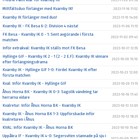
2023-11-20 09:38
Mittfältsduo förlänger med Kvarnby IK!
2023-11-16 11:52
Kvarnby IK förlänger med duo!
2023-11-15 14:00
Kvarnby IK - FK Besa 6-2: Division 4 nästa!
2023-11-06 11:15
FK Besa - Kvarnby IK 0 - 1: Sent avgörande i första
2023-11-02 09:43
matchen
Inför extrakval: Kvarnby IK ställs mot FK Besa
2023-10-31 12:55
Hyllinge GIF - Kvarnby IK 2 - 1 (2 - 2 E.F): Kvarnby IK vinnare
2023-10-30 15:10
efter förlängningsdrama
Kvarnby IK - Hyllinge GIF 1-0: Fördel Kvarnby IK efter
2023-10-23 12:00
första matchen
Kval: Inför Kvarnby IK - Hyllinge GIF
2023-10-20 11:15
Åhus Horna BK - Kvarnby IK 0-3: Sagolik vändning tar
2023-10-16 11:43
herrarna vidare
Kvalretur: Inför Åhus Horna BK - Kvarnby IK
2023-10-13 12:05
Kvarnby IK - Åhus Horna BK 1-3: Uppförsbacke inför
2023-10-12 18:25
kvalreturen i Åhus
KVAL: Inför Kvarnby IK - Åhus Horna BK
2023-10-10 15:40
Uppåkra IF - Kvarnby IK 4-0: Segersviten stannade på sju i
2023-10-09 15:02