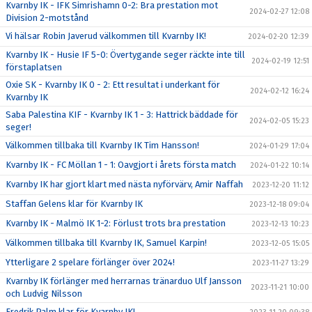
Kvarnby IK - IFK Simrishamn 0-2: Bra prestation mot
2024-02-27 12:08
Division 2-motstånd
Vi hälsar Robin Javerud välkommen till Kvarnby IK!
2024-02-20 12:39
Kvarnby IK - Husie IF 5-0: Övertygande seger räckte inte till
2024-02-19 12:51
förstaplatsen
Oxie SK - Kvarnby IK 0 - 2: Ett resultat i underkant för
2024-02-12 16:24
Kvarnby IK
Saba Palestina KIF - Kvarnby IK 1 - 3: Hattrick bäddade för
2024-02-05 15:23
seger!
Välkommen tillbaka till Kvarnby IK Tim Hansson!
2024-01-29 17:04
Kvarnby IK - FC Möllan 1 - 1: Oavgjort i årets första match
2024-01-22 10:14
Kvarnby IK har gjort klart med nästa nyförvärv, Amir Naffah
2023-12-20 11:12
Staffan Gelens klar för Kvarnby IK
2023-12-18 09:04
Kvarnby IK - Malmö IK 1-2: Förlust trots bra prestation
2023-12-13 10:23
Välkommen tillbaka till Kvarnby IK, Samuel Karpin!
2023-12-05 15:05
Ytterligare 2 spelare förlänger över 2024!
2023-11-27 13:29
Kvarnby IK förlänger med herrarnas tränarduo Ulf Jansson
2023-11-21 10:00
och Ludvig Nilsson
Fredrik Palm klar för Kvarnby IK!