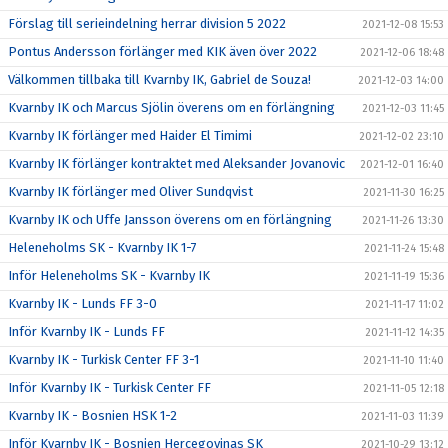
Förslag till serieindelning herrar division 5 2022
2021-12-08 15:53
Pontus Andersson förlänger med KIK även över 2022
2021-12-06 18:48
Välkommen tillbaka till Kvarnby IK, Gabriel de Souza!
2021-12-03 14:00
Kvarnby IK och Marcus Sjölin överens om en förlängning
2021-12-03 11:45
Kvarnby IK förlänger med Haider El Timimi
2021-12-02 23:10
Kvarnby IK förlänger kontraktet med Aleksander Jovanovic
2021-12-01 16:40
Kvarnby IK förlänger med Oliver Sundqvist
2021-11-30 16:25
Kvarnby IK och Uffe Jansson överens om en förlängning
2021-11-26 13:30
Heleneholms SK - Kvarnby IK 1-7
2021-11-24 15:48
Inför Heleneholms SK - Kvarnby IK
2021-11-19 15:36
Kvarnby IK - Lunds FF 3-0
2021-11-17 11:02
Inför Kvarnby IK - Lunds FF
2021-11-12 14:35
Kvarnby IK - Turkisk Center FF 3-1
2021-11-10 11:40
Inför Kvarnby IK - Turkisk Center FF
2021-11-05 12:18
Kvarnby IK - Bosnien HSK 1-2
2021-11-03 11:39
Inför Kvarnby IK - Bosnien Hercegovinas SK
2021-10-29 13:12