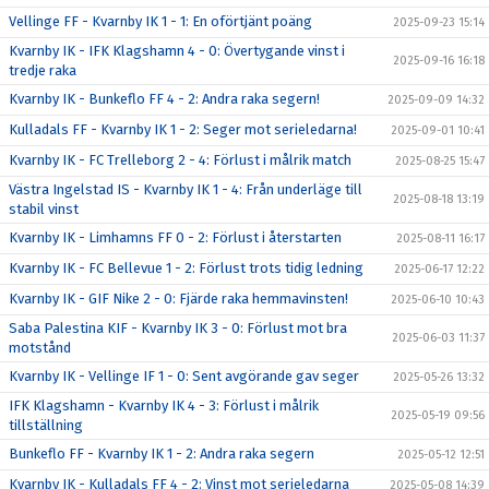
Vellinge FF - Kvarnby IK 1 - 1: En oförtjänt poäng
2025-09-23 15:14
Kvarnby IK - IFK Klagshamn 4 - 0: Övertygande vinst i
2025-09-16 16:18
tredje raka
Kvarnby IK - Bunkeflo FF 4 - 2: Andra raka segern!
2025-09-09 14:32
Kulladals FF - Kvarnby IK 1 - 2: Seger mot serieledarna!
2025-09-01 10:41
Kvarnby IK - FC Trelleborg 2 - 4: Förlust i målrik match
2025-08-25 15:47
Västra Ingelstad IS - Kvarnby IK 1 - 4: Från underläge till
2025-08-18 13:19
stabil vinst
Kvarnby IK - Limhamns FF 0 - 2: Förlust i återstarten
2025-08-11 16:17
Kvarnby IK - FC Bellevue 1 - 2: Förlust trots tidig ledning
2025-06-17 12:22
Kvarnby IK - GIF Nike 2 - 0: Fjärde raka hemmavinsten!
2025-06-10 10:43
Saba Palestina KIF - Kvarnby IK 3 - 0: Förlust mot bra
2025-06-03 11:37
motstånd
Kvarnby IK - Vellinge IF 1 - 0: Sent avgörande gav seger
2025-05-26 13:32
IFK Klagshamn - Kvarnby IK 4 - 3: Förlust i målrik
2025-05-19 09:56
tillställning
Bunkeflo FF - Kvarnby IK 1 - 2: Andra raka segern
2025-05-12 12:51
Kvarnby IK - Kulladals FF 4 - 2: Vinst mot serieledarna
2025-05-08 14:39