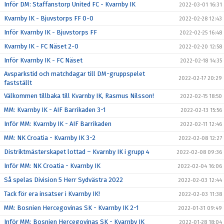
Inför DM: Staffanstorp United FC - Kvarnby IK
2022-03-01 16:31
Kvarnby IK - Bjuvstorps FF 0-0
2022-02-28 12:43
Inför Kvarnby IK - Bjuvstorps FF
2022-02-25 16:48
Kvarnby IK - FC Näset 2-0
2022-02-20 12:58
Inför Kvarnby IK - FC Näset
2022-02-18 14:35
Avsparkstid och matchdagar till DM-gruppspelet
2022-02-17 20:29
fastställt
Välkommen tillbaka till Kvarnby IK, Rasmus Nilsson!
2022-02-15 18:50
MM: Kvarnby IK - AIF Barrikaden 3-1
2022-02-13 15:56
Inför MM: Kvarnby IK - AIF Barrikaden
2022-02-11 12:46
MM: NK Croatia - Kvarnby IK 3-2
2022-02-08 12:27
Distriktmästerskapet lottad – Kvarnby IK i grupp 4
2022-02-08 09:36
Inför MM: NK Croatia - Kvarnby IK
2022-02-04 16:06
Så spelas Division 5 Herr Sydvästra 2022
2022-02-03 12:44
Tack för era insatser i Kvarnby IK!
2022-02-03 11:38
MM: Bosnien Hercegovinas SK - Kvarnby IK 2-1
2022-01-31 09:49
Inför MM: Bosnien Hercegovinas SK - Kvarnby IK
2022-01-28 18:04