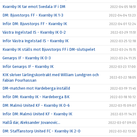
Kvarnby IK tar emot Svedala IF i DM
2022-04-05 18:51
DM: Bjuvstorps FF - Kvarnby IK 1-3
2022-04-04 13:23
Inför DM: Bjuvstorps FF - Kvarnby IK
2022-04-01 12:24
Västra Ingelstad IS - Kvarnby IK 0-2
2022-03-29 11:51
Inför Västra Ingelstad IS - Kvarnby IK
2022-03-25 12:18
Kvarnby IK ställs mot Bjuvstorps FF i DM-slutspelet
2022-03-24 15:15
Genarps IF - Kvarnby IK 0-3
2022-03-24 11:35
Inför Genarps IF - Kvarnby IK
2022-03-23 17:00
KIK skriver lärlingskontrakt med William Lundgren och
2022-03-22 18:05
Fabian Pourhassan
DM-matchen mot Hardeberga inställd
2022-03-19 11:45
Inför DM: Kvarnby IK - Hardeberga BK
2022-03-18 10:12
DM: Malmö United KF - Kvarnby IK 0-6
2022-03-15 09:07
Inför DM: Malmö United KF - Kvarnby IK
2022-03-11 14:31
Hallå där, Aleksander Jovanovic...
2022-03-07 09:05
DM: Staffanstorp United FC - Kvarnby IK 2-0
2022-03-02 13:50