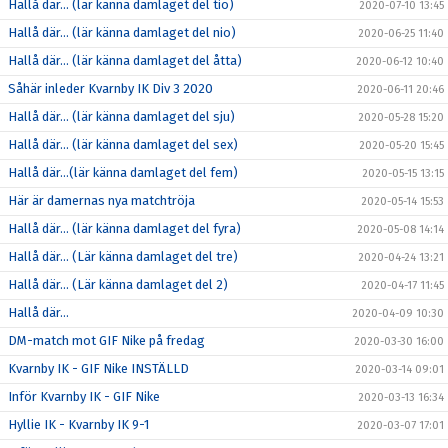
Hallå där… (lär känna damlaget del tio)
2020-07-10 13:45
Hallå där… (lär känna damlaget del nio)
2020-06-25 11:40
Hallå där… (lär känna damlaget del åtta)
2020-06-12 10:40
Såhär inleder Kvarnby IK Div 3 2020
2020-06-11 20:46
Hallå där… (lär känna damlaget del sju)
2020-05-28 15:20
Hallå där… (lär känna damlaget del sex)
2020-05-20 15:45
Hallå där…(lär känna damlaget del fem)
2020-05-15 13:15
Här är damernas nya matchtröja
2020-05-14 15:53
Hallå där… (lär känna damlaget del fyra)
2020-05-08 14:14
Hallå där… (Lär känna damlaget del tre)
2020-04-24 13:21
Hallå där… (Lär känna damlaget del 2)
2020-04-17 11:45
Hallå där…
2020-04-09 10:30
DM-match mot GIF Nike på fredag
2020-03-30 16:00
Kvarnby IK - GIF Nike INSTÄLLD
2020-03-14 09:01
Inför Kvarnby IK - GIF Nike
2020-03-13 16:34
Hyllie IK - Kvarnby IK 9-1
2020-03-07 17:01