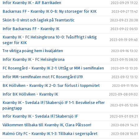
Inför Kvarnby IK - AIF Barrikaden
2023-09-29 11:22
Backarnas FF - Kvarnby IK 0-8: Ny storseger för KIK
2023-09-27 11:42
Skön 8-0 vinst och laglek på Teamtastic
2023-09-23 20:38
Inför Backarnas FF - Kvarnby IK
2023-09-22 06:53
Kvarnby IK - FC Helsingkrona 10-0: Tvåsiffrigt i viktig
2023-09-19 09:40
seger för KIK
Tre viktiga poäng hem i kvaljakten
2023-09-16 13:32
Inför Kvarnby IK - FC Helsingkrona
2023-09-15 08:30
FC Rosengård - Kvarnby IK 2-1: Uttåg ur MM i semifinalen
2023-09-13 13:20
Inför MM-semifinalen mot FC Rosengård U19
2023-09-12 13:12
BK Höllviken - Kvarnby IK 2-0: Sur förlust i toppmötet
2023-09-11 15:54
Inför BK Höllviken - Kvarnby IK
2023-09-08 09:02
Kvarnby IK - Svedala IF/Skabersjö IF 1-1: Besvikelse efter
2023-09-05 12:06
poängtapp
Inför Kvarnby IK - Svedala IF/Skabersjö IF
2023-09-01 09:21
Välkommen tillbaka till Kvarnby IK, Clara Pålsson!
2023-08-29 14:21
Malmö City FC - Kvarnby IK 1-3: Tillbaka i segerspåret
2023-08-28 16:01