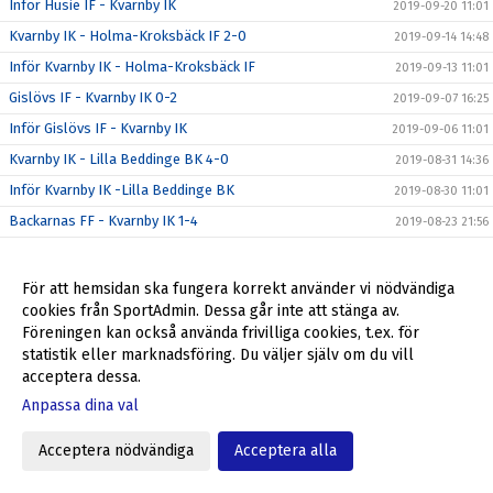
Inför Husie IF - Kvarnby IK
2019-09-20 11:01
Kvarnby IK - Holma-Kroksbäck IF 2-0
2019-09-14 14:48
Inför Kvarnby IK - Holma-Kroksbäck IF
2019-09-13 11:01
Gislövs IF - Kvarnby IK 0-2
2019-09-07 16:25
Inför Gislövs IF - Kvarnby IK
2019-09-06 11:01
Kvarnby IK - Lilla Beddinge BK 4-0
2019-08-31 14:36
Inför Kvarnby IK -Lilla Beddinge BK
2019-08-30 11:01
Backarnas FF - Kvarnby IK 1-4
2019-08-23 21:56
Inför Backarnas FF - Kvarnby IK
2019-08-22 21:38
Kvarnby IK - Åkarps IF 2-3
2019-08-17 14:56
För att hemsidan ska fungera korrekt använder vi nödvändiga
cookies från SportAdmin. Dessa går inte att stänga av.
Inför Kvarnby IK - Åkarps IF
2019-08-16 11:00
Föreningen kan också använda frivilliga cookies, t.ex. för
Malmö City FC - Kvarnby IK 4-3
2019-08-11 17:29
statistik eller marknadsföring. Du väljer själv om du vill
Inför Malmö City - Kvarnby IK
acceptera dessa.
2019-08-09 12:00
Anpassa dina val
Niss: ”-Vi är väl där vi vill vara”
2019-07-02 12:07
Lindeborgs FF - Kvarnby IK 0-0
2019-06-20 21:26
Acceptera nödvändiga
Acceptera alla
Inför Lindeborgs FF - Kvarnby IK
2019-06-19 11:01