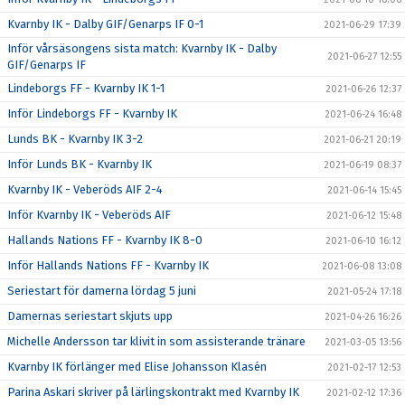
Kvarnby IK - Dalby GIF/Genarps IF 0-1
2021-06-29 17:39
Inför vårsäsongens sista match: Kvarnby IK - Dalby
2021-06-27 12:55
GIF/Genarps IF
Lindeborgs FF - Kvarnby IK 1-1
2021-06-26 12:37
Inför Lindeborgs FF - Kvarnby IK
2021-06-24 16:48
Lunds BK - Kvarnby IK 3-2
2021-06-21 20:19
Inför Lunds BK - Kvarnby IK
2021-06-19 08:37
Kvarnby IK - Veberöds AIF 2-4
2021-06-14 15:45
Inför Kvarnby IK - Veberöds AIF
2021-06-12 15:48
Hallands Nations FF - Kvarnby IK 8-0
2021-06-10 16:12
Inför Hallands Nations FF - Kvarnby IK
2021-06-08 13:08
Seriestart för damerna lördag 5 juni
2021-05-24 17:18
Damernas seriestart skjuts upp
2021-04-26 16:26
Michelle Andersson tar klivit in som assisterande tränare
2021-03-05 13:56
Kvarnby IK förlänger med Elise Johansson Klasén
2021-02-17 12:53
Parina Askari skriver på lärlingskontrakt med Kvarnby IK
2021-02-12 17:36