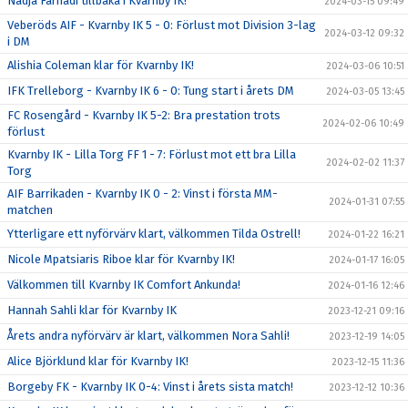
Nadja Farhadi tillbaka i Kvarnby IK!
2024-03-15 09:49
Veberöds AIF - Kvarnby IK 5 - 0: Förlust mot Division 3-lag
2024-03-12 09:32
i DM
Alishia Coleman klar för Kvarnby IK!
2024-03-06 10:51
IFK Trelleborg - Kvarnby IK 6 - 0: Tung start i årets DM
2024-03-05 13:45
FC Rosengård - Kvarnby IK 5-2: Bra prestation trots
2024-02-06 10:49
förlust
Kvarnby IK - Lilla Torg FF 1 - 7: Förlust mot ett bra Lilla
2024-02-02 11:37
Torg
AIF Barrikaden - Kvarnby IK 0 - 2: Vinst i första MM-
2024-01-31 07:55
matchen
Ytterligare ett nyförvärv klart, välkommen Tilda Ostrell!
2024-01-22 16:21
Nicole Mpatsiaris Riboe klar för Kvarnby IK!
2024-01-17 16:05
Välkommen till Kvarnby IK Comfort Ankunda!
2024-01-16 12:46
Hannah Sahli klar för Kvarnby IK
2023-12-21 09:16
Årets andra nyförvärv är klart, välkommen Nora Sahli!
2023-12-19 14:05
Alice Björklund klar för Kvarnby IK!
2023-12-15 11:36
Borgeby FK - Kvarnby IK 0-4: Vinst i årets sista match!
2023-12-12 10:36