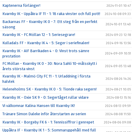
Kaptenerna förlänger!
2024-11-01 10:47
Kvarnby IK - Uppåkra IF 11 - 1: 18 raka vinster och full pott!
2024-10-08 09:33
Backarnas FF - Kvarnby IK 0 - 7: Ett steg från en perfekt
2024-10-01 13:40
säsong
Kvarnby IK - FC Möllan 12 - 1: Seriesegrare!
2024-09-23 12:18
Kulladals FF - Kvarnby IK 4 - 5: Seger i seriefinalen!
2024-09-16 13:56
Kvarnby IK - AIF Barrikaden 4 - 0: Vinst trots sämre
2024-09-09 10:51
prestation
FC Möllan - Kvarnby IK 0 - 30: Nora Sahli 10-målsskytt i
2024-09-05 13:48
årets största vinst
Kvarnby IK - Malmö City FC 11 - 1: Urladdning i första
2024-08-26 14:26
halvlek
Heleneholms SK - Kvarnby IK 0 - 5: Tionde raka segern!
2024-08-21 10:05
Kvarnby IK - Oxie SK 9 - 0: Segertåget rullar vidare
2024-08-13 15:16
Vi välkomnar Kalina Hansen till Kvarnby IK!
2024-08-13 09:59
Tränare Simon Daleke inför återstarten av serien
2024-08-08 11:50
Kvarnby IK - Borgeby FK 6 - 1: Tennissiffror i genrepet
2024-08-06 09:08
Uppåkra IF - Kvarnby IK 1 - 5: Sommaruppehåll med full