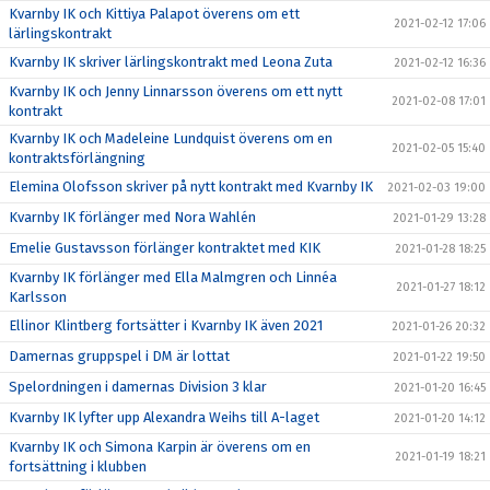
Kvarnby IK och Kittiya Palapot överens om ett
2021-02-12 17:06
lärlingskontrakt
Kvarnby IK skriver lärlingskontrakt med Leona Zuta
2021-02-12 16:36
Kvarnby IK och Jenny Linnarsson överens om ett nytt
2021-02-08 17:01
kontrakt
Kvarnby IK och Madeleine Lundquist överens om en
2021-02-05 15:40
kontraktsförlängning
Elemina Olofsson skriver på nytt kontrakt med Kvarnby IK
2021-02-03 19:00
Kvarnby IK förlänger med Nora Wahlén
2021-01-29 13:28
Emelie Gustavsson förlänger kontraktet med KIK
2021-01-28 18:25
Kvarnby IK förlänger med Ella Malmgren och Linnéa
2021-01-27 18:12
Karlsson
Ellinor Klintberg fortsätter i Kvarnby IK även 2021
2021-01-26 20:32
Damernas gruppspel i DM är lottat
2021-01-22 19:50
Spelordningen i damernas Division 3 klar
2021-01-20 16:45
Kvarnby IK lyfter upp Alexandra Weihs till A-laget
2021-01-20 14:12
Kvarnby IK och Simona Karpin är överens om en
2021-01-19 18:21
fortsättning i klubben