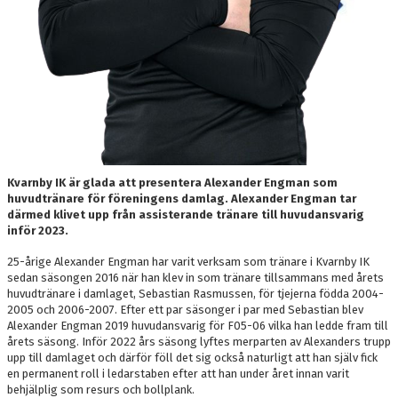
Kvarnby IK är glada att presentera Alexander Engman som
huvudtränare för föreningens damlag. Alexander Engman tar
därmed klivet upp från assisterande tränare till huvudansvarig
inför 2023.
25-årige Alexander Engman har varit verksam som tränare i Kvarnby IK
sedan säsongen 2016 när han klev in som tränare tillsammans med årets
huvudtränare i damlaget, Sebastian Rasmussen, för tjejerna födda 2004-
2005 och 2006-2007. Efter ett par säsonger i par med Sebastian blev
Alexander Engman 2019 huvudansvarig för F05-06 vilka han ledde fram till
årets säsong. Inför 2022 års säsong lyftes merparten av Alexanders trupp
upp till damlaget och därför föll det sig också naturligt att han själv fick
en permanent roll i ledarstaben efter att han under året innan varit
behjälplig som resurs och bollplank.