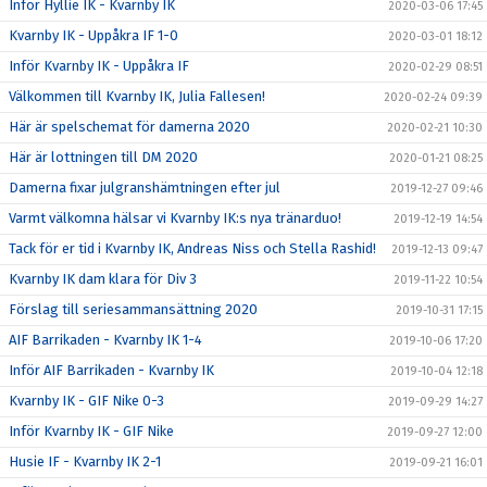
Inför Hyllie IK - Kvarnby IK
2020-03-06 17:45
Kvarnby IK - Uppåkra IF 1-0
2020-03-01 18:12
Inför Kvarnby IK - Uppåkra IF
2020-02-29 08:51
Välkommen till Kvarnby IK, Julia Fallesen!
2020-02-24 09:39
Här är spelschemat för damerna 2020
2020-02-21 10:30
Här är lottningen till DM 2020
2020-01-21 08:25
Damerna fixar julgranshämtningen efter jul
2019-12-27 09:46
Varmt välkomna hälsar vi Kvarnby IK:s nya tränarduo!
2019-12-19 14:54
Tack för er tid i Kvarnby IK, Andreas Niss och Stella Rashid!
2019-12-13 09:47
Kvarnby IK dam klara för Div 3
2019-11-22 10:54
Förslag till seriesammansättning 2020
2019-10-31 17:15
AIF Barrikaden - Kvarnby IK 1-4
2019-10-06 17:20
Inför AIF Barrikaden - Kvarnby IK
2019-10-04 12:18
Kvarnby IK - GIF Nike 0-3
2019-09-29 14:27
Inför Kvarnby IK - GIF Nike
2019-09-27 12:00
Husie IF - Kvarnby IK 2-1
2019-09-21 16:01