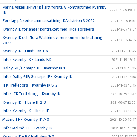
Parina Askari skriver på sitt första A-kontrakt med Kvarnby
2021-12-08 19:19
IK
Förslag på seriesammansättning DA division 3 2022
2021-12-08 15:53
Kvarnby IK förlänger kontraktet med Tilde Forsberg
2021-12-07 19:57
Kvarnby IK och Nora Wahlén överens om en fortsättning
2021-12-06 14:55
2022
Kvarnby IK - Lunds BK 1-6
2021-11-23 17:45
Inför Kvarnby IK - Lunds BK
2021-11-19 15:19
Dalby GIF/Genarps IF - Kvarnby IK 1-3
2021-11-18 13:35
Inför Dalby GIF/Genarps IF - Kvarnby IK
2021-11-12 14:58
IFK Trelleborg - Kvarnby IK 8-2
2021-11-03 13:45
Inför IFK Trelleborg - Kvarnby IK
2021-10-29 13:37
Kvarnby IK - Husie IF 2-3
2021-10-27 12:30
Inför Kvarnby IK - Husie IF
2021-10-22 10:55
Malmö FF - Kvarnby IK 7-0
2021-10-20 10:47
Inför Malmö FF - Kvarnby IK
2021-10-15 15:28
Kvarnby IK - BK Höllviken 1-0
2021-10-13 17:17