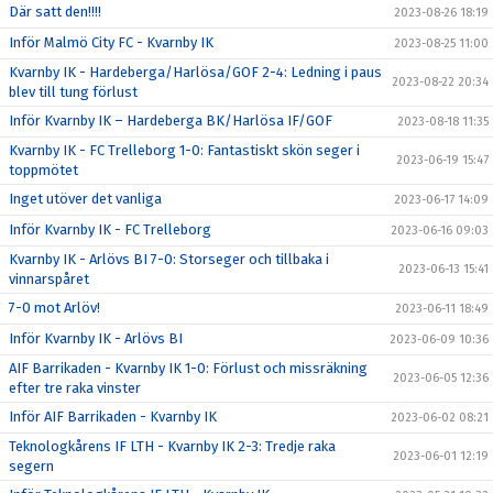
Där satt den!!!!
2023-08-26 18:19
Inför Malmö City FC - Kvarnby IK
2023-08-25 11:00
Kvarnby IK - Hardeberga/Harlösa/GOF 2-4: Ledning i paus
2023-08-22 20:34
blev till tung förlust
Inför Kvarnby IK – Hardeberga BK/Harlösa IF/GOF
2023-08-18 11:35
Kvarnby IK - FC Trelleborg 1-0: Fantastiskt skön seger i
2023-06-19 15:47
toppmötet
Inget utöver det vanliga
2023-06-17 14:09
Inför Kvarnby IK - FC Trelleborg
2023-06-16 09:03
Kvarnby IK - Arlövs BI 7-0: Storseger och tillbaka i
2023-06-13 15:41
vinnarspåret
7-0 mot Arlöv!
2023-06-11 18:49
Inför Kvarnby IK - Arlövs BI
2023-06-09 10:36
AIF Barrikaden - Kvarnby IK 1-0: Förlust och missräkning
2023-06-05 12:36
efter tre raka vinster
Inför AIF Barrikaden - Kvarnby IK
2023-06-02 08:21
Teknologkårens IF LTH - Kvarnby IK 2-3: Tredje raka
2023-06-01 12:19
segern