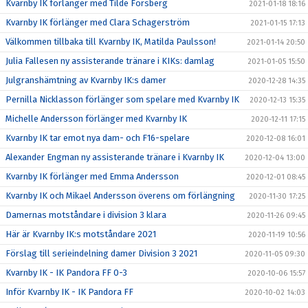
Kvarnby IK förlänger med Tilde Forsberg
2021-01-18 18:16
Kvarnby IK förlänger med Clara Schagerström
2021-01-15 17:13
Välkommen tillbaka till Kvarnby IK, Matilda Paulsson!
2021-01-14 20:50
Julia Fallesen ny assisterande tränare i KIKs: damlag
2021-01-05 15:50
Julgranshämtning av Kvarnby IK:s damer
2020-12-28 14:35
Pernilla Nicklasson förlänger som spelare med Kvarnby IK
2020-12-13 15:35
Michelle Andersson förlänger med Kvarnby IK
2020-12-11 17:15
Kvarnby IK tar emot nya dam- och F16-spelare
2020-12-08 16:01
Alexander Engman ny assisterande tränare i Kvarnby IK
2020-12-04 13:00
Kvarnby IK förlänger med Emma Andersson
2020-12-01 08:45
Kvarnby IK och Mikael Andersson överens om förlängning
2020-11-30 17:25
Damernas motståndare i division 3 klara
2020-11-26 09:45
Här är Kvarnby IK:s motståndare 2021
2020-11-19 10:56
Förslag till serieindelning damer Division 3 2021
2020-11-05 09:30
Kvarnby IK - IK Pandora FF 0-3
2020-10-06 15:57
Inför Kvarnby IK - IK Pandora FF
2020-10-02 14:03