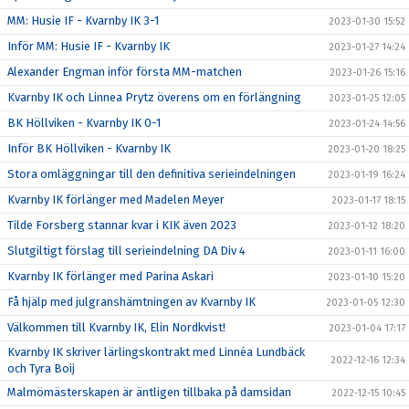
MM: Husie IF - Kvarnby IK 3-1
2023-01-30 15:52
Inför MM: Husie IF - Kvarnby IK
2023-01-27 14:24
Alexander Engman inför första MM-matchen
2023-01-26 15:16
Kvarnby IK och Linnea Prytz överens om en förlängning
2023-01-25 12:05
BK Höllviken - Kvarnby IK 0-1
2023-01-24 14:56
Inför BK Höllviken - Kvarnby IK
2023-01-20 18:25
Stora omläggningar till den definitiva serieindelningen
2023-01-19 16:24
Kvarnby IK förlänger med Madelen Meyer
2023-01-17 18:15
Tilde Forsberg stannar kvar i KIK även 2023
2023-01-12 18:20
Slutgiltigt förslag till serieindelning DA Div 4
2023-01-11 16:00
Kvarnby IK förlänger med Parina Askari
2023-01-10 15:20
Få hjälp med julgranshämtningen av Kvarnby IK
2023-01-05 12:30
Välkommen till Kvarnby IK, Elin Nordkvist!
2023-01-04 17:17
Kvarnby IK skriver lärlingskontrakt med Linnéa Lundbäck
2022-12-16 12:34
och Tyra Boij
Malmömästerskapen är äntligen tillbaka på damsidan
2022-12-15 10:45