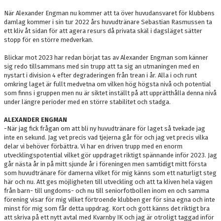
När Alexander Engman nu kommer att ta över huvudansvaret för klubbens
damlag kommer i sin tur 2022 års huvudtränare Sebastian Rasmussen ta
ett kliv åt sidan för att agera resurs då privata skäl i dagsläget sätter
stopp för en större medverkan.
Blickar mot 2023 har redan börjat tas av Alexander Engman som känner
sig redo tillsammans med sin trupp att ta sig an utmaningen med en
nystart i division 4 efter degraderingen från trean i år. Alla i och runt
omkring laget är fullt medvetna om vilken hög högsta nivå och potential
som finns i gruppen men nu är siktet inställt på att upprätthålla denna nivå
under längre perioder med en större stabilitet och stadga.
ALEXANDER ENGMAN
-När jag fick frågan om att bli ny huvudtränare för laget så tvekade jag
inte en sekund. Jag vet precis vad tjejerna går för och jag vet precis vilka
delar vi behöver förbättra. Vi har en driven trupp med en enorm
utvecklingspotential vilket gör uppdraget riktigt spännande inför 2023. Jag
går nästa år in på mitt sjunde år i föreningen men samtidigt mitt första
som huvudtränare för damerna vilket för mig känns som ett naturligt steg
här och nu. Att ges möjligheten till utveckling och att ta kliven hela vägen
från barn- till ungdoms- och nu till seniorfotbollen inom en och samma
förening visar för mig vilket förtroende klubben ger för sina egna och inte
minst för mig som får detta uppdrag. Kort och gott känns det riktigt bra
att skriva på ett nytt avtal med Kvarnby IK och jag är otroligt taggad inför