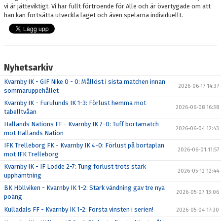
vi är jätteviktigt. Vi har fullt förtroende för Alle och är övertygade om att
han kan fortsätta utveckla laget och även spelarna individuellt.
Nyhetsarkiv
Kvarnby IK - GIF Nike 0 - 0: Mållöst i sista matchen innan
2026-06-17 14:37
sommaruppehållet
Kvarnby IK - Furulunds IK 1-3: Förlust hemma mot
2026-06-08 16:38
tabelltvåan
Hallands Nations FF - Kvarnby IK 7-0: Tuff bortamatch
2026-06-04 12:43
mot Hallands Nation
IFK Trelleborg FK - Kvarnby IK 4-0: Förlust på bortaplan
2026-06-01 11:57
mot IFK Trelleborg
Kvarnby IK - IF Lödde 2-7: Tung förlust trots stark
2026-05-12 12:44
upphämtning
BK Höllviken - Kvarnby IK 1-2: Stark vändning gav tre nya
2026-05-07 13:06
poäng
Kulladals FF - Kvarnby IK 1-2: Första vinsten i serien!
2026-05-04 17:30