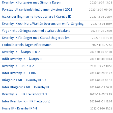
Kvarnby IK förlänger med Simona Karpin
2022-12-09 13:08
Förslag till serieindelning damer division 4 2023
2022-12-09 09:00
Alexander Engman ny huvudtränare i Kvarnby IK
2022-12-08 20:07
Kvarnby IK och Nora Wahlén överens om en förlängning
2022-12-01 15:59
Yoga - ett träningspass med styrka och balans
2022-11-22 22:20
Kvarnby IK förlänger med Clara Schagerström
2022-11-18 14:17
Fotbollstennis dagen efter match
2022-11-14 22:58
Kvarnby IK – Åkarps IF 0-2
2022-10-04 12:00
Inför Kvarnby IK – Åkarps IF
2022-09-30 13:43
Kvarnby IK - LB07 0-2
2022-09-22 18:58
Inför Kvarnby IK – LB07
2022-09-20 16:22
Klågerups GIF - Kvarnby IK 5-1
2022-09-13 08:38
Inför Klågerups GIF - Kvarnby IK
2022-09-09 16:17
Kvarnby IK - IFK Trelleborg 2-2
2022-09-05 13:29
Inför Kvarnby IK - IFK Trelleborg
2022-09-01 18:01
Husie IF - Kvarnby IK 1-1
2022-08-30 17:22