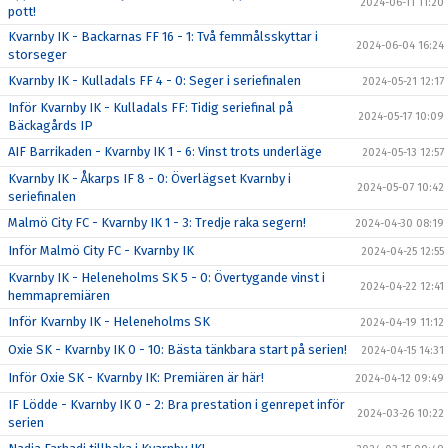
2024-06-11 11:20
pott!
Kvarnby IK - Backarnas FF 16 - 1: Två femmålsskyttar i
2024-06-04 16:24
storseger
Kvarnby IK - Kulladals FF 4 - 0: Seger i seriefinalen
2024-05-21 12:17
Inför Kvarnby IK - Kulladals FF: Tidig seriefinal på
2024-05-17 10:09
Bäckagårds IP
AIF Barrikaden - Kvarnby IK 1 - 6: Vinst trots underläge
2024-05-13 12:57
Kvarnby IK - Åkarps IF 8 - 0: Överlägset Kvarnby i
2024-05-07 10:42
seriefinalen
Malmö City FC - Kvarnby IK 1 - 3: Tredje raka segern!
2024-04-30 08:19
Inför Malmö City FC - Kvarnby IK
2024-04-25 12:55
Kvarnby IK - Heleneholms SK 5 - 0: Övertygande vinst i
2024-04-22 12:41
hemmapremiären
Inför Kvarnby IK - Heleneholms SK
2024-04-19 11:12
Oxie SK - Kvarnby IK 0 - 10: Bästa tänkbara start på serien!
2024-04-15 14:31
Inför Oxie SK - Kvarnby IK: Premiären är här!
2024-04-12 09:49
IF Lödde - Kvarnby IK 0 - 2: Bra prestation i genrepet inför
2024-03-26 10:22
serien