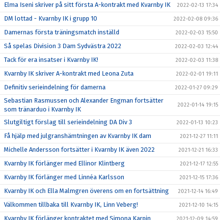
Elma Iseni skriver på sitt första A-kontrakt med Kvarnby IK
2022-02-13 17:34
DM lottad - Kvarnby IK i grupp 10
2022-02-08 09:36
Damernas första träningsmatch inställd
2022-02-03 15:50
Så spelas Division 3 Dam Sydvästra 2022
2022-02-03 12:44
Tack för era insatser i Kvarnby IK!
2022-02-03 11:38
Kvarnby IK skriver A-kontrakt med Leona Zuta
2022-02-01 19:11
Definitiv serieindelning för damerna
2022-01-27 09:29
Sebastian Rasmussen och Alexander Engman fortsätter
2022-01-14 19:15
som tränarduo i Kvarnby IK
Slutgiltigt förslag till serieindelning DA Div 3
2022-01-13 10:23
Få hjälp med julgranshämtningen av Kvarnby IK dam
2021-12-27 11:11
Michelle Andersson fortsätter i Kvarnby IK även 2022
2021-12-21 16:33
Kvarnby IK förlänger med Ellinor Klintberg
2021-12-17 12:55
Kvarnby IK förlänger med Linnéa Karlsson
2021-12-15 17:36
Kvarnby IK och Ella Malmgren överens om en fortsättning
2021-12-14 16:49
Välkommen tillbaka till Kvarnby IK, Linn Veberg!
2021-12-10 14:15
Kvarnby IK förlänger kontraktet med Simona Karpin
2021-12-09 14:59