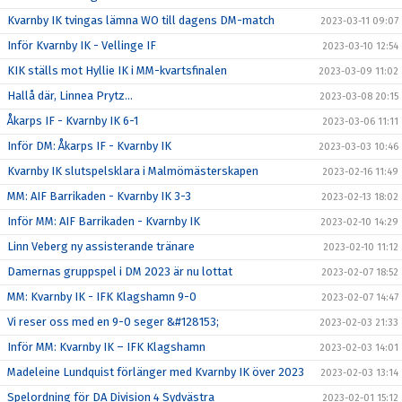
Kvarnby IK tvingas lämna WO till dagens DM-match
2023-03-11 09:07
Inför Kvarnby IK - Vellinge IF
2023-03-10 12:54
KIK ställs mot Hyllie IK i MM-kvartsfinalen
2023-03-09 11:02
Hallå där, Linnea Prytz...
2023-03-08 20:15
Åkarps IF - Kvarnby IK 6-1
2023-03-06 11:11
Inför DM: Åkarps IF - Kvarnby IK
2023-03-03 10:46
Kvarnby IK slutspelsklara i Malmömästerskapen
2023-02-16 11:49
MM: AIF Barrikaden - Kvarnby IK 3-3
2023-02-13 18:02
Inför MM: AIF Barrikaden - Kvarnby IK
2023-02-10 14:29
Linn Veberg ny assisterande tränare
2023-02-10 11:12
Damernas gruppspel i DM 2023 är nu lottat
2023-02-07 18:52
MM: Kvarnby IK - IFK Klagshamn 9-0
2023-02-07 14:47
Vi reser oss med en 9-0 seger &#128153;
2023-02-03 21:33
Inför MM: Kvarnby IK – IFK Klagshamn
2023-02-03 14:01
Madeleine Lundquist förlänger med Kvarnby IK över 2023
2023-02-03 13:14
Spelordning för DA Division 4 Sydvästra
2023-02-01 15:12