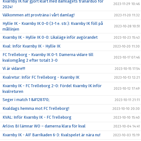
Kvarnby IK har gjort klart med damlagets tränarduo för
2023-11-29 10:46
2024!
Välkommen att provträna i vårt damlag!
2023-11-20 11:32
Hyllie IK - Kvarnby IK 0-0 (3-1 e. str.): Kvarnby IK föll på
2023-10-28 10:51
mållinjen
Kvarnby IK - Hyllie IK 0-0: Likaläge inför avgörandet
2023-10-23 15:43
Kval: Inför Kvarnby IK - Hyllie IK
2023-10-20 11:30
FC Trelleborg - Kvarnby IK 0-1: Damerna vidare till
2023-10-17 07:46
kvalomgång 2 efter totalt 3-0
Vi är vidare!!!
2023-10-15 17:54
Kvalretur: Inför FC Trelleborg - Kvarnby IK
2023-10-13 12:21
Kvarnby IK - FC Trelleborg 2-0: Fördel Kvarnby IK inför
2023-10-12 17:49
kvalreturen
Seger i match 1 &#128170;
2023-10-11 21:11
Kvaldags hemma mot FC Trelleborg!
2023-10-10 20:30
KVAL: Inför Kvarnby IK - FC Trelleborg
2023-10-10 15:40
Arlövs BI lämnar WO – damerna klara för kval
2023-10-04 14:41
Kvarnby IK - AIF Barrikaden 6-3: Kvalspelet är nära nu!
2023-10-03 15:19