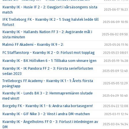
Kvarnby IK - Husie IF 2 - 2: Oavgjort i vårsäsongens sista
2025-06-17 16:23
match
IFK Trelleborg FK - Kvarnby IK 2 - 1: Svag halvlek ledde till
2025-06-09 10:55
förlust
Kvarnby IK - Hallands Nation FF 3 - 2: Avgörande mål i
2025-06-02 09:50
sista minuten
Malmö FF Akademi - Kvarnby IK 9 - 2:
2025-05-26 11:16
FC Staffanstorp - Kvarnby IK 2 - 0: Förlust mot topplag
2025-05-23 08:01
Kvarnby IK - BK Höllviken 6 - 1: Tillbaka som vinnare igen
2025-05-19 14:28
Kvarnby IK - IK Pandora FF 2 - 3: Första serieförlusten
2025-05-09 12:40
sedan 2023
Trelleborgs FF Academy - Kvarnby IK 1 - 1: Årets första
2025-05-05 12:29
poängtapp
Kvarnby IK - Lunds BK 3 - 2: Hemmapremiären slutade
2025-04-29 10:40
med vinst!
Borgeby FK - Kvarnby IK 1 - 6: Andra raka bortasegern!
2025-04-22 12:08
Kvarnby IK - GIF Nike 3 - 2: Vinst i andra DM-matchen
2025-03-11 12:14
Kvarnby IK - Ängelholms FF 0 - 3: Förlust i inledningen av
2025-03-04 14:34
DM