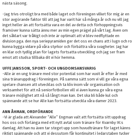
nästa säsong.
-Jag trivs otroligt bra med både laget och föreningen vilket för mig är en
stor avgörande faktor till att jag har varit här så många år och nu vill jag
inget heller än att fortsätta vara en del av detta och förhoppningsvis
framöver kunna sätta ännu mer av min egen prägel på vårt lag. Även om
det såklart var tråkigt och inte är optimalt att vi blev nedflyttade en
division pga. den nya seriepyramiden ger det oss en chans att i lugn och ro
kunna bygga vidare på våra styrkor och förbättra våra svagheter. Jag har
en klar och tydlig plan för lagets fortsatta utveckling och jag ser fram
emot att studsa tillbaka dit vi hör hemma.
UFFE JANSSON, SPORT- OCH UNGDOMSANSVARIG
-Alle är en ung tränare med stor potential som har vuxit år efter år med
sina tränaruppdrag i föreningen. På samma sätt som vi vill ge våra egna
spelare chansen att utvecklas och ta kliv inom vår organisation och
verksamhet för att nå seniorfotbollen vill vi även kunna ge våra egna
tränare möjlighet att nå så långt man kan. Det ska bli både kul och
spännande att se hur Alle kan fortsätta utveckla våra damer 2023.
ANN ÅHMAN, ORDFÖRANDE
-Vi är glada att Alexander ”Alle” Engman valt att fortsätta sitt uppdrag
hos oss och förlänga med ett nytt avtal som tränare för Kvarnby IK:s
damlag. Att han nu även tar steget upp som huvudtränare för laget känns
riktigt spännande och att vi dessutom får kontinuitet i ledarstaben tycker