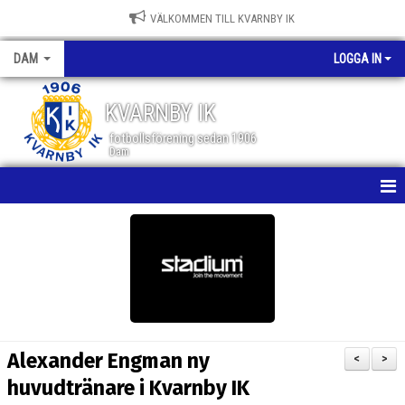
VÄLKOMMEN TILL KVARNBY IK
DAM
LOGGA IN
KVARNBY IK
fotbollsförening sedan 1906
Dam
HEM
NYHETER
KALENDER
MATCHER
Alexander Engman ny
<
>
TRUPPEN
huvudtränare i Kvarnby IK