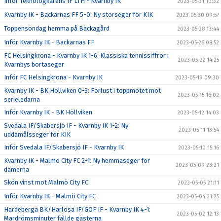
Inför Teknologkårens IF LTH - Kvarnby IK
2023-05-31 10:32
Kvarnby IK - Backarnas FF 5-0: Ny storseger för KIK
2023-05-30 09:57
Toppensöndag hemma på Bäckagård
2023-05-28 13:44
Inför Kvarnby IK - Backarnas FF
2023-05-26 08:52
FC Helsingkrona - Kvarnby IK 1-6: Klassiska tennissiffror i
2023-05-22 14:25
Kvarnbys bortaseger
Inför FC Helsingkrona - Kvarnby IK
2023-05-19 09:30
Kvarnby IK - BK Höllviken 0-3: Förlust i toppmötet mot
2023-05-15 16:02
serieledarna
Inför Kvarnby IK - BK Höllviken
2023-05-12 14:03
Svedala IF/Skabersjö IF - Kvarnby IK 1-2: Ny
2023-05-11 13:54
uddamålsseger för KIK
Inför Svedala IF/Skabersjö IF - Kvarnby IK
2023-05-10 15:16
Kvarnby IK - Malmö City FC 2-1: Ny hemmaseger för
2023-05-09 23:21
damerna
Skön vinst mot Malmö City FC
2023-05-05 21:11
Inför Kvarnby IK - Malmö City FC
2023-05-04 21:25
Hardeberga BK/Harlösa IF/GOF IF - Kvarnby IK 4-1:
2023-05-02 12:13
Mardrömsminuter fällde gästerna