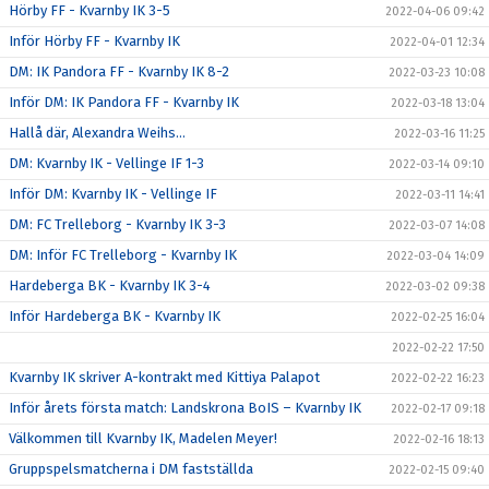
Hörby FF - Kvarnby IK 3-5
2022-04-06 09:42
Inför Hörby FF - Kvarnby IK
2022-04-01 12:34
DM: IK Pandora FF - Kvarnby IK 8-2
2022-03-23 10:08
Inför DM: IK Pandora FF - Kvarnby IK
2022-03-18 13:04
Hallå där, Alexandra Weihs...
2022-03-16 11:25
DM: Kvarnby IK - Vellinge IF 1-3
2022-03-14 09:10
Inför DM: Kvarnby IK - Vellinge IF
2022-03-11 14:41
DM: FC Trelleborg - Kvarnby IK 3-3
2022-03-07 14:08
DM: Inför FC Trelleborg - Kvarnby IK
2022-03-04 14:09
Hardeberga BK - Kvarnby IK 3-4
2022-03-02 09:38
Inför Hardeberga BK - Kvarnby IK
2022-02-25 16:04
2022-02-22 17:50
Kvarnby IK skriver A-kontrakt med Kittiya Palapot
2022-02-22 16:23
Inför årets första match: Landskrona BoIS – Kvarnby IK
2022-02-17 09:18
Välkommen till Kvarnby IK, Madelen Meyer!
2022-02-16 18:13
Gruppspelsmatcherna i DM fastställda
2022-02-15 09:40