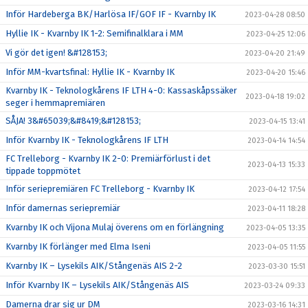
Inför Hardeberga BK/Harlösa IF/GOF IF - Kvarnby IK
2023-04-28 08:50
Hyllie IK - Kvarnby IK 1-2: Semifinalklara i MM
2023-04-25 12:06
Vi gör det igen! &#128153;
2023-04-20 21:49
Inför MM-kvartsfinal: Hyllie IK - Kvarnby IK
2023-04-20 15:46
Kvarnby IK - Teknologkårens IF LTH 4-0: Kassaskåpssäker
2023-04-18 19:02
seger i hemmapremiären
SÅJA! 3&#65039;&#8419;&#128153;
2023-04-15 13:41
Inför Kvarnby IK - Teknologkårens IF LTH
2023-04-14 14:54
FC Trelleborg - Kvarnby IK 2-0: Premiärförlust i det
2023-04-13 15:33
tippade toppmötet
Inför seriepremiären FC Trelleborg - Kvarnby IK
2023-04-12 17:54
Inför damernas seriepremiär
2023-04-11 18:28
Kvarnby IK och Vijona Mulaj överens om en förlängning
2023-04-05 13:35
Kvarnby IK förlänger med Elma Iseni
2023-04-05 11:55
Kvarnby IK – Lysekils AIK/Stångenäs AIS 2-2
2023-03-30 15:51
Inför Kvarnby IK – Lysekils AIK/Stångenäs AIS
2023-03-24 09:33
Damerna drar sig ur DM
2023-03-16 14:31