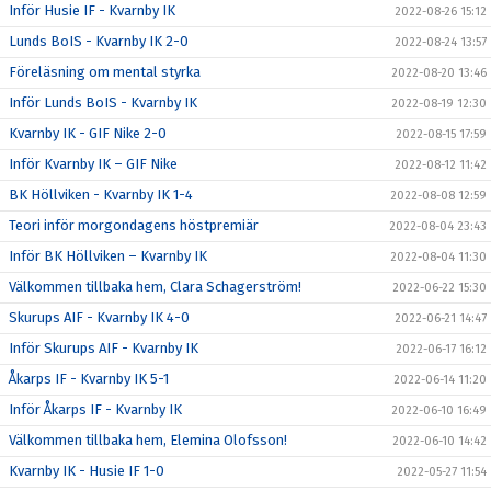
Inför Husie IF - Kvarnby IK
2022-08-26 15:12
Lunds BoIS - Kvarnby IK 2-0
2022-08-24 13:57
Föreläsning om mental styrka
2022-08-20 13:46
Inför Lunds BoIS - Kvarnby IK
2022-08-19 12:30
Kvarnby IK - GIF Nike 2-0
2022-08-15 17:59
Inför Kvarnby IK – GIF Nike
2022-08-12 11:42
BK Höllviken - Kvarnby IK 1-4
2022-08-08 12:59
Teori inför morgondagens höstpremiär
2022-08-04 23:43
Inför BK Höllviken – Kvarnby IK
2022-08-04 11:30
Välkommen tillbaka hem, Clara Schagerström!
2022-06-22 15:30
Skurups AIF - Kvarnby IK 4-0
2022-06-21 14:47
Inför Skurups AIF - Kvarnby IK
2022-06-17 16:12
Åkarps IF - Kvarnby IK 5-1
2022-06-14 11:20
Inför Åkarps IF - Kvarnby IK
2022-06-10 16:49
Välkommen tillbaka hem, Elemina Olofsson!
2022-06-10 14:42
Kvarnby IK - Husie IF 1-0
2022-05-27 11:54