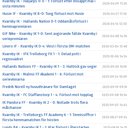
Kvarnby IK - Häljarps IF 0 - 1: Förlust efter insläppt mål i
2026-04-29 11:26
sista minuten
Husie IF - Kvarnby IK 8-0: Tung förlust mot Husie
2026-04-21 17:30
Kvarnby IK - Hallands Nation 0-1: Uddamålsförlust i
2026-04-14 12:30
hemmapremiären
GIF Nike - Kvarnby IK 1-0: Sent avgörande fällde Kvarnby i
2026-04-08 14:16
seriepremiären
Linero IF - Kvarnby IK 0-4: Vinst i första DM-matchen
2026-03-04 13:48
Kvarnby IK - IFK Trelleborg FK 1 - 1: Delad pott i
2025-10-06 14:34
regnovädret
Hallands Nations FF - Kvarnby IK 1 - 3: Hattrick gav seger
2025-09-30 15:59
Kvarnby IK - Malmö FF Akademi 1 - 6: Förlust mot
2025-09-24 10:59
serievinnarna
Fredrik Norell ny huvudtränare för Damlaget
2025-09-19 09:51
Kvarnby IK - FC Staffanstorp 1 - 4: Förlust mot topplag
2025-09-08 10:54
IK Pandora FF - Kvarnby IK 2 - 0: Nollade trots flera
2025-09-03 14:43
målchanser
Kvarnby IK - Trelleborgs FF Academy 6 - 1: Tennissiffror i
2025-08-27 09:34
första hemmamatchen för hösten
Lunds BK - Kvarnby IK 7 - 1: Klar förlust i återstarten
2025-08-19 14:15