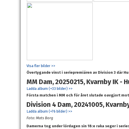
Visa fler bilder >>
Övertygande vinst i seriepremiären av Division 3 där H
MM Dam, 20250215, Kvarnby IK - Hus
Ladda album (+33 bilder) >>
Första matchen i MM och för året slutade oavgjort mot 
Division 4 Dam, 20241005, Kvarnby 
Ladda album (+76 bilder) >>
Foto: Mats Borg
Damerna tog under lördagen sin 18:e raka seger i serie