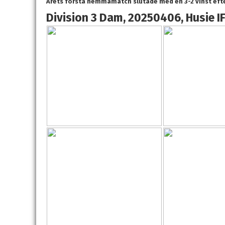
Årets första hemmamatch slutade med en 3-2 vinst efte
Division 3 Dam, 20250406, Husie IF 