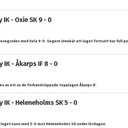
IK - Oxie SK 9 - 0
esegrades med hela 9-0. Segern innebär att laget fortsatt har full pot
IK - Åkarps IF 8 - 0
s av ett av de förhandstippade topplagen Åkarps IF.
 IK - Heleneholms SK 5 - 0
är laget vann med 5-0 mot Heleneholms SK under lördagen.