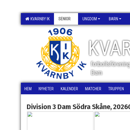
KVARNBY IK
SENIOR
UNGDOM
BARN
KVAR
fotbollsförenin
Dam
HEM
NYHETER
KALENDER
MATCHER
TRUPPEN
Division 3 Dam Södra Skåne, 20260