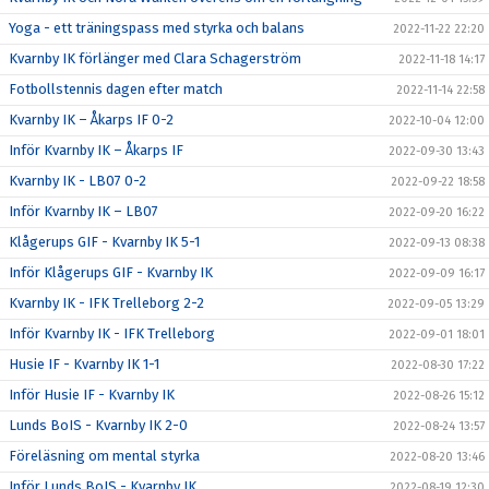
Yoga - ett träningspass med styrka och balans
2022-11-22 22:20
Kvarnby IK förlänger med Clara Schagerström
2022-11-18 14:17
Fotbollstennis dagen efter match
2022-11-14 22:58
Kvarnby IK – Åkarps IF 0-2
2022-10-04 12:00
Inför Kvarnby IK – Åkarps IF
2022-09-30 13:43
Kvarnby IK - LB07 0-2
2022-09-22 18:58
Inför Kvarnby IK – LB07
2022-09-20 16:22
Klågerups GIF - Kvarnby IK 5-1
2022-09-13 08:38
Inför Klågerups GIF - Kvarnby IK
2022-09-09 16:17
Kvarnby IK - IFK Trelleborg 2-2
2022-09-05 13:29
Inför Kvarnby IK - IFK Trelleborg
2022-09-01 18:01
Husie IF - Kvarnby IK 1-1
2022-08-30 17:22
Inför Husie IF - Kvarnby IK
2022-08-26 15:12
Lunds BoIS - Kvarnby IK 2-0
2022-08-24 13:57
Föreläsning om mental styrka
2022-08-20 13:46
Inför Lunds BoIS - Kvarnby IK
2022-08-19 12:30