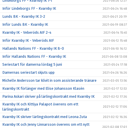
Lindeborgs FF - Kvarnby IK 1-1
2021-06-26 12:37
Inför Lindeborgs FF - Kvarnby IK
2021-06-24 16:48
Lunds BK - Kvarnby IK 3-2
2021-06-21 20:19
Inför Lunds BK - Kvarnby IK
2021-06-19 08:37
Kvarnby IK - Veberöds AIF 2-4
2021-06-14 15:45
Inför Kvarnby IK - Veberöds AIF
2021-06-12 15:48
Hallands Nations FF - Kvarnby IK 8-0
2021-06-10 16:12
Inför Hallands Nations FF - Kvarnby IK
2021-06-08 13:08
Seriestart för damerna lördag 5 juni
2021-05-24 17:18
Damernas seriestart skjuts upp
2021-04-26 16:26
Michelle Andersson tar klivit in som assisterande tränare
2021-03-05 13:56
Kvarnby IK förlänger med Elise Johansson Klasén
2021-02-17 12:53
Parina Askari skriver på lärlingskontrakt med Kvarnby IK
2021-02-12 17:36
Kvarnby IK och Kittiya Palapot överens om ett
2021-02-12 17:06
lärlingskontrakt
Kvarnby IK skriver lärlingskontrakt med Leona Zuta
2021-02-12 16:36
Kvarnby IK och Jenny Linnarsson överens om ett nytt
2021-02-08 17:01