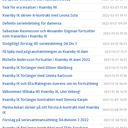
Tack för era insatser i Kvarnby IK!
2022-02-03 11:38
Kvarnby IK skriver A-kontrakt med Leona Zuta
2022-02-01 19:11
Definitiv serieindelning för damerna
2022-01-27 09:29
Sebastian Rasmussen och Alexander Engman fortsätter
2022-01-14 19:15
som tränarduo i Kvarnby IK
Slutgiltigt förslag till serieindelning DA Div 3
2022-01-13 10:23
Få hjälp med julgranshämtningen av Kvarnby IK dam
2021-12-27 11:11
Michelle Andersson fortsätter i Kvarnby IK även 2022
2021-12-21 16:33
Kvarnby IK förlänger med Ellinor Klintberg
2021-12-17 12:55
Kvarnby IK förlänger med Linnéa Karlsson
2021-12-15 17:36
Kvarnby IK och Ella Malmgren överens om en fortsättning
2021-12-14 16:49
Välkommen tillbaka till Kvarnby IK, Linn Veberg!
2021-12-10 14:15
Kvarnby IK förlänger kontraktet med Simona Karpin
2021-12-09 14:59
Parina Askari skriver på sitt första A-kontrakt med Kvarnby
2021-12-08 19:19
IK
Förslag på seriesammansättning DA division 3 2022
2021-12-08 15:53
Kvarnby IK förlänger kontraktet med Tilde Forsberg