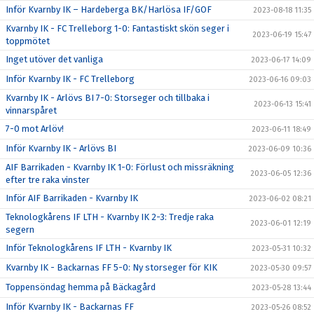
Inför Kvarnby IK – Hardeberga BK/Harlösa IF/GOF
2023-08-18 11:35
Kvarnby IK - FC Trelleborg 1-0: Fantastiskt skön seger i
2023-06-19 15:47
toppmötet
Inget utöver det vanliga
2023-06-17 14:09
Inför Kvarnby IK - FC Trelleborg
2023-06-16 09:03
Kvarnby IK - Arlövs BI 7-0: Storseger och tillbaka i
2023-06-13 15:41
vinnarspåret
7-0 mot Arlöv!
2023-06-11 18:49
Inför Kvarnby IK - Arlövs BI
2023-06-09 10:36
AIF Barrikaden - Kvarnby IK 1-0: Förlust och missräkning
2023-06-05 12:36
efter tre raka vinster
Inför AIF Barrikaden - Kvarnby IK
2023-06-02 08:21
Teknologkårens IF LTH - Kvarnby IK 2-3: Tredje raka
2023-06-01 12:19
segern
Inför Teknologkårens IF LTH - Kvarnby IK
2023-05-31 10:32
Kvarnby IK - Backarnas FF 5-0: Ny storseger för KIK
2023-05-30 09:57
Toppensöndag hemma på Bäckagård
2023-05-28 13:44
Inför Kvarnby IK - Backarnas FF
2023-05-26 08:52