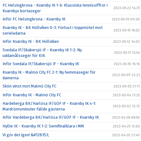
FC Helsingkrona - Kvarnby IK 1-6: Klassiska tennissiffror i
2023-05-22 14:25
Kvarnbys bortaseger
Inför FC Helsingkrona - Kvarnby IK
2023-05-19 09:30
Kvarnby IK - BK Höllviken 0-3: Förlust i toppmötet mot
2023-05-15 16:02
serieledarna
Inför Kvarnby IK - BK Höllviken
2023-05-12 14:03
Svedala IF/Skabersjö IF - Kvarnby IK 1-2: Ny
2023-05-11 13:54
uddamålsseger för KIK
Inför Svedala IF/Skabersjö IF - Kvarnby IK
2023-05-10 15:16
Kvarnby IK - Malmö City FC 2-1: Ny hemmaseger för
2023-05-09 23:21
damerna
Skön vinst mot Malmö City FC
2023-05-05 21:11
Inför Kvarnby IK - Malmö City FC
2023-05-04 21:25
Hardeberga BK/Harlösa IF/GOF IF - Kvarnby IK 4-1:
2023-05-02 12:13
Mardrömsminuter fällde gästerna
Inför Hardeberga BK/Harlösa IF/GOF IF - Kvarnby IK
2023-04-28 08:50
Hyllie IK - Kvarnby IK 1-2: Semifinalklara i MM
2023-04-25 12:06
Vi gör det igen! &#128153;
2023-04-20 21:49