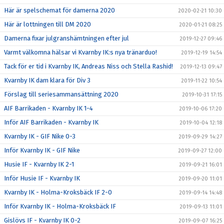
Här är spelschemat för damerna 2020
2020-02-21 10:30
Här är lottningen till DM 2020
2020-01-21 08:25
Damerna fixar julgranshämtningen efter jul
2019-12-27 09:46
Varmt välkomna hälsar vi Kvarnby IK:s nya tränarduo!
2019-12-19 14:54
Tack för er tid i Kvarnby IK, Andreas Niss och Stella Rashid!
2019-12-13 09:47
Kvarnby IK dam klara för Div 3
2019-11-22 10:54
Förslag till seriesammansättning 2020
2019-10-31 17:15
AIF Barrikaden - Kvarnby IK 1-4
2019-10-06 17:20
Inför AIF Barrikaden - Kvarnby IK
2019-10-04 12:18
Kvarnby IK - GIF Nike 0-3
2019-09-29 14:27
Inför Kvarnby IK - GIF Nike
2019-09-27 12:00
Husie IF - Kvarnby IK 2-1
2019-09-21 16:01
Inför Husie IF - Kvarnby IK
2019-09-20 11:01
Kvarnby IK - Holma-Kroksbäck IF 2-0
2019-09-14 14:48
Inför Kvarnby IK - Holma-Kroksbäck IF
2019-09-13 11:01
Gislövs IF - Kvarnby IK 0-2
2019-09-07 16:25