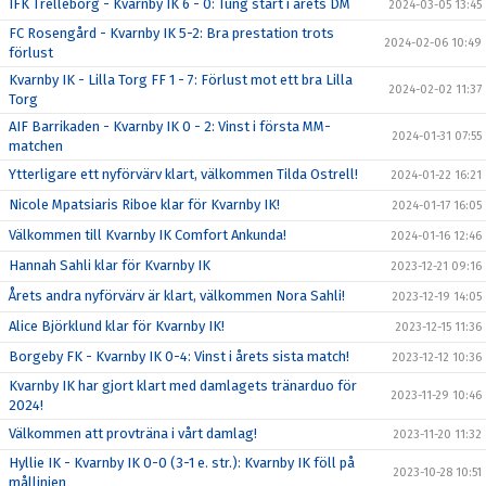
IFK Trelleborg - Kvarnby IK 6 - 0: Tung start i årets DM
2024-03-05 13:45
FC Rosengård - Kvarnby IK 5-2: Bra prestation trots
2024-02-06 10:49
förlust
Kvarnby IK - Lilla Torg FF 1 - 7: Förlust mot ett bra Lilla
2024-02-02 11:37
Torg
AIF Barrikaden - Kvarnby IK 0 - 2: Vinst i första MM-
2024-01-31 07:55
matchen
Ytterligare ett nyförvärv klart, välkommen Tilda Ostrell!
2024-01-22 16:21
Nicole Mpatsiaris Riboe klar för Kvarnby IK!
2024-01-17 16:05
Välkommen till Kvarnby IK Comfort Ankunda!
2024-01-16 12:46
Hannah Sahli klar för Kvarnby IK
2023-12-21 09:16
Årets andra nyförvärv är klart, välkommen Nora Sahli!
2023-12-19 14:05
Alice Björklund klar för Kvarnby IK!
2023-12-15 11:36
Borgeby FK - Kvarnby IK 0-4: Vinst i årets sista match!
2023-12-12 10:36
Kvarnby IK har gjort klart med damlagets tränarduo för
2023-11-29 10:46
2024!
Välkommen att provträna i vårt damlag!
2023-11-20 11:32
Hyllie IK - Kvarnby IK 0-0 (3-1 e. str.): Kvarnby IK föll på
2023-10-28 10:51
mållinjen