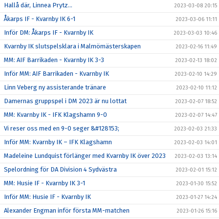
Hallå där, Linnea Prytz...
2023-03-08 20:15
Åkarps IF - Kvarnby IK 6-1
2023-03-06 11:11
Inför DM: Åkarps IF - Kvarnby IK
2023-03-03 10:46
Kvarnby IK slutspelsklara i Malmömästerskapen
2023-02-16 11:49
MM: AIF Barrikaden - Kvarnby IK 3-3
2023-02-13 18:02
Inför MM: AIF Barrikaden - Kvarnby IK
2023-02-10 14:29
Linn Veberg ny assisterande tränare
2023-02-10 11:12
Damernas gruppspel i DM 2023 är nu lottat
2023-02-07 18:52
MM: Kvarnby IK - IFK Klagshamn 9-0
2023-02-07 14:47
Vi reser oss med en 9-0 seger &#128153;
2023-02-03 21:33
Inför MM: Kvarnby IK – IFK Klagshamn
2023-02-03 14:01
Madeleine Lundquist förlänger med Kvarnby IK över 2023
2023-02-03 13:14
Spelordning för DA Division 4 Sydvästra
2023-02-01 15:12
MM: Husie IF - Kvarnby IK 3-1
2023-01-30 15:52
Inför MM: Husie IF - Kvarnby IK
2023-01-27 14:24
Alexander Engman inför första MM-matchen
2023-01-26 15:16