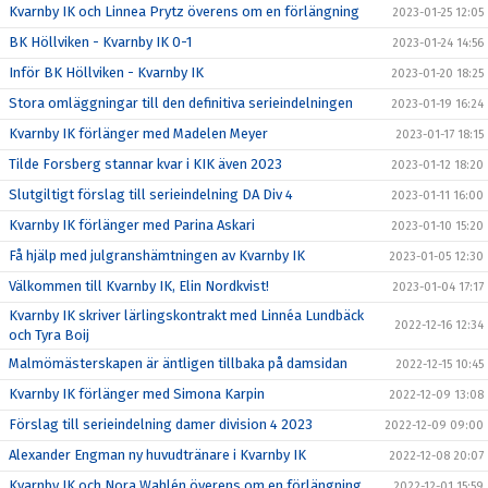
Kvarnby IK och Linnea Prytz överens om en förlängning
2023-01-25 12:05
BK Höllviken - Kvarnby IK 0-1
2023-01-24 14:56
Inför BK Höllviken - Kvarnby IK
2023-01-20 18:25
Stora omläggningar till den definitiva serieindelningen
2023-01-19 16:24
Kvarnby IK förlänger med Madelen Meyer
2023-01-17 18:15
Tilde Forsberg stannar kvar i KIK även 2023
2023-01-12 18:20
Slutgiltigt förslag till serieindelning DA Div 4
2023-01-11 16:00
Kvarnby IK förlänger med Parina Askari
2023-01-10 15:20
Få hjälp med julgranshämtningen av Kvarnby IK
2023-01-05 12:30
Välkommen till Kvarnby IK, Elin Nordkvist!
2023-01-04 17:17
Kvarnby IK skriver lärlingskontrakt med Linnéa Lundbäck
2022-12-16 12:34
och Tyra Boij
Malmömästerskapen är äntligen tillbaka på damsidan
2022-12-15 10:45
Kvarnby IK förlänger med Simona Karpin
2022-12-09 13:08
Förslag till serieindelning damer division 4 2023
2022-12-09 09:00
Alexander Engman ny huvudtränare i Kvarnby IK
2022-12-08 20:07
Kvarnby IK och Nora Wahlén överens om en förlängning
2022-12-01 15:59