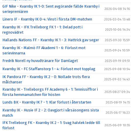
GIF Nike - Kvarnby IK 1-0: Sent avgörande fällde Kvarnby i
2026-04-08 14:16
seriepremiären
Linero IF - Kvarnby IK 0-4: Vinst i första DM-matchen
2026-03-04 13:48
Kvarnby IK - IFK Trelleborg FK 1 - 1: Delad pott i
2025-10-06 14:34
regnovädret
Hallands Nations FF - Kvarnby IK 1 - 3: Hattrick gav seger
2025-09-30 15:59
Kvarnby IK - Malmö FF Akademi 1 - 6: Förlust mot
2025-09-24 10:59
serievinnarna
Fredrik Norell ny huvudtränare för Damlaget
2025-09-19 09:51
Kvarnby IK - FC Staffanstorp 1 - 4: Förlust mot topplag
2025-09-08 10:54
IK Pandora FF - Kvarnby IK 2 - 0: Nollade trots flera
2025-09-03 14:43
målchanser
Kvarnby IK - Trelleborgs FF Academy 6 - 1: Tennissiffror i
2025-08-27 09:34
första hemmamatchen för hösten
Lunds BK - Kvarnby IK 7 - 1: Klar förlust i återstarten
2025-08-19 14:15
Kvarnby IK - Husie IF 2 - 2: Oavgjort i vårsäsongens sista
2025-06-17 16:23
match
IFK Trelleborg FK - Kvarnby IK 2 - 1: Svag halvlek ledde till
2025-06-09 10:55
förlust