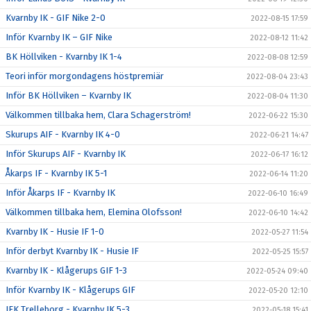
Kvarnby IK - GIF Nike 2-0
2022-08-15 17:59
Inför Kvarnby IK – GIF Nike
2022-08-12 11:42
BK Höllviken - Kvarnby IK 1-4
2022-08-08 12:59
Teori inför morgondagens höstpremiär
2022-08-04 23:43
Inför BK Höllviken – Kvarnby IK
2022-08-04 11:30
Välkommen tillbaka hem, Clara Schagerström!
2022-06-22 15:30
Skurups AIF - Kvarnby IK 4-0
2022-06-21 14:47
Inför Skurups AIF - Kvarnby IK
2022-06-17 16:12
Åkarps IF - Kvarnby IK 5-1
2022-06-14 11:20
Inför Åkarps IF - Kvarnby IK
2022-06-10 16:49
Välkommen tillbaka hem, Elemina Olofsson!
2022-06-10 14:42
Kvarnby IK - Husie IF 1-0
2022-05-27 11:54
Inför derbyt Kvarnby IK - Husie IF
2022-05-25 15:57
Kvarnby IK - Klågerups GIF 1-3
2022-05-24 09:40
Inför Kvarnby IK - Klågerups GIF
2022-05-20 12:10
IFK Trelleborg - Kvarnby IK 5-3
2022-05-18 15:41