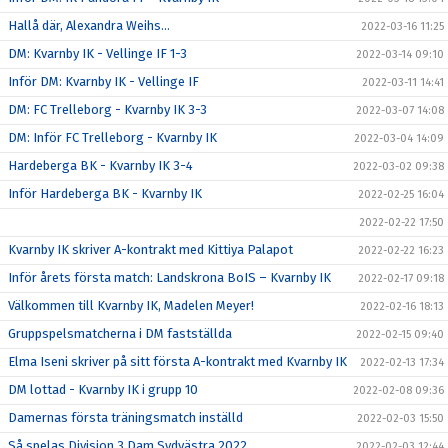
Hallå där, Alexandra Weihs...
2022-03-16 11:25
DM: Kvarnby IK - Vellinge IF 1-3
2022-03-14 09:10
Inför DM: Kvarnby IK - Vellinge IF
2022-03-11 14:41
DM: FC Trelleborg - Kvarnby IK 3-3
2022-03-07 14:08
DM: Inför FC Trelleborg - Kvarnby IK
2022-03-04 14:09
Hardeberga BK - Kvarnby IK 3-4
2022-03-02 09:38
Inför Hardeberga BK - Kvarnby IK
2022-02-25 16:04
2022-02-22 17:50
Kvarnby IK skriver A-kontrakt med Kittiya Palapot
2022-02-22 16:23
Inför årets första match: Landskrona BoIS – Kvarnby IK
2022-02-17 09:18
Välkommen till Kvarnby IK, Madelen Meyer!
2022-02-16 18:13
Gruppspelsmatcherna i DM fastställda
2022-02-15 09:40
Elma Iseni skriver på sitt första A-kontrakt med Kvarnby IK
2022-02-13 17:34
DM lottad - Kvarnby IK i grupp 10
2022-02-08 09:36
Damernas första träningsmatch inställd
2022-02-03 15:50
Så spelas Division 3 Dam Sydvästra 2022
2022-02-03 12:44