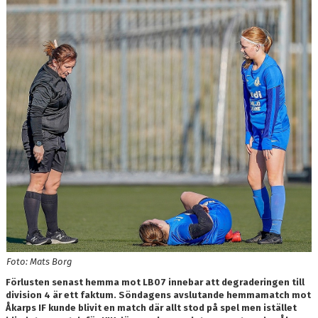
TRÄNING
BILDGALLERI
KONTAKT
Foto: Mats Borg
Förlusten senast hemma mot LB07 innebar att degraderingen till
division 4 är ett faktum. Söndagens avslutande hemmamatch mot
Åkarps IF kunde blivit en match där allt stod på spel men istället