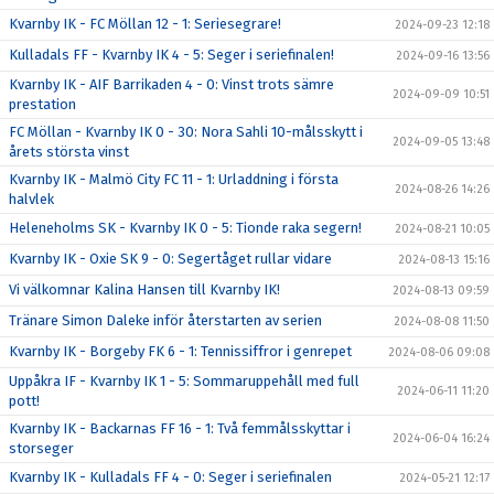
Kvarnby IK - FC Möllan 12 - 1: Seriesegrare!
2024-09-23 12:18
Kulladals FF - Kvarnby IK 4 - 5: Seger i seriefinalen!
2024-09-16 13:56
Kvarnby IK - AIF Barrikaden 4 - 0: Vinst trots sämre
2024-09-09 10:51
prestation
FC Möllan - Kvarnby IK 0 - 30: Nora Sahli 10-målsskytt i
2024-09-05 13:48
årets största vinst
Kvarnby IK - Malmö City FC 11 - 1: Urladdning i första
2024-08-26 14:26
halvlek
Heleneholms SK - Kvarnby IK 0 - 5: Tionde raka segern!
2024-08-21 10:05
Kvarnby IK - Oxie SK 9 - 0: Segertåget rullar vidare
2024-08-13 15:16
Vi välkomnar Kalina Hansen till Kvarnby IK!
2024-08-13 09:59
Tränare Simon Daleke inför återstarten av serien
2024-08-08 11:50
Kvarnby IK - Borgeby FK 6 - 1: Tennissiffror i genrepet
2024-08-06 09:08
Uppåkra IF - Kvarnby IK 1 - 5: Sommaruppehåll med full
2024-06-11 11:20
pott!
Kvarnby IK - Backarnas FF 16 - 1: Två femmålsskyttar i
2024-06-04 16:24
storseger
Kvarnby IK - Kulladals FF 4 - 0: Seger i seriefinalen
2024-05-21 12:17