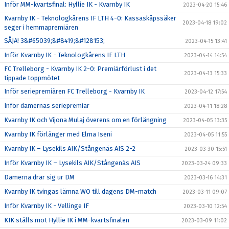
Inför MM-kvartsfinal: Hyllie IK - Kvarnby IK
2023-04-20 15:46
Kvarnby IK - Teknologkårens IF LTH 4-0: Kassaskåpssäker
2023-04-18 19:02
seger i hemmapremiären
SÅJA! 3&#65039;&#8419;&#128153;
2023-04-15 13:41
Inför Kvarnby IK - Teknologkårens IF LTH
2023-04-14 14:54
FC Trelleborg - Kvarnby IK 2-0: Premiärförlust i det
2023-04-13 15:33
tippade toppmötet
Inför seriepremiären FC Trelleborg - Kvarnby IK
2023-04-12 17:54
Inför damernas seriepremiär
2023-04-11 18:28
Kvarnby IK och Vijona Mulaj överens om en förlängning
2023-04-05 13:35
Kvarnby IK förlänger med Elma Iseni
2023-04-05 11:55
Kvarnby IK – Lysekils AIK/Stångenäs AIS 2-2
2023-03-30 15:51
Inför Kvarnby IK – Lysekils AIK/Stångenäs AIS
2023-03-24 09:33
Damerna drar sig ur DM
2023-03-16 14:31
Kvarnby IK tvingas lämna WO till dagens DM-match
2023-03-11 09:07
Inför Kvarnby IK - Vellinge IF
2023-03-10 12:54
KIK ställs mot Hyllie IK i MM-kvartsfinalen
2023-03-09 11:02