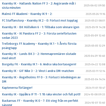
Kvarnby IK - Hallands Nation FF 3 - 2: Avgörande mål i
2025-06-02 09:50
sista minuten
Malmö FF Akademi - Kvarnby IK 9 - 2:
2025-05-26 11:16
FC Staffanstorp - Kvarnby IK 2 - 0: Förlust mot topplag
2025-05-23 08:01
Kvarnby IK - BK Höllviken 6 - 1: Tillbaka som vinnare igen
2025-05-19 14:28
Kvarnby IK - IK Pandora FF 2 - 3: Första serieförlusten
2025-05-09 12:40
sedan 2023
Trelleborgs FF Academy - Kvarnby IK 1 - 1: Årets första
2025-05-05 12:29
poängtapp
Kvarnby IK - Lunds BK 3 - 2: Hemmapremiären slutade
2025-04-29 10:40
med vinst!
Borgeby FK - Kvarnby IK 1 - 6: Andra raka bortasegern!
2025-04-22 12:08
Kvarnby IK - GIF Nike 3 - 2: Vinst i andra DM-matchen
2025-03-11 12:14
Kvarnby IK - Ängelholms FF 0 - 3: Förlust i inledningen av
2025-03-04 14:34
DM
Kaptenerna förlänger!
2024-11-01 10:47
Kvarnby IK - Uppåkra IF 11 - 1: 18 raka vinster och full pott!
2024-10-08 09:33
Backarnas FF - Kvarnby IK 0 - 7: Ett steg från en perfekt
2024-10-01 13:40
säsong