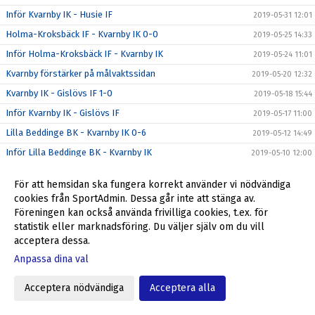
Inför Kvarnby IK - Husie IF
2019-05-31 12:01
Holma-Kroksbäck IF - Kvarnby IK 0-0
2019-05-25 14:33
Inför Holma-Kroksbäck IF - Kvarnby IK
2019-05-24 11:01
Kvarnby förstärker på målvaktssidan
2019-05-20 12:32
Kvarnby IK - Gislövs IF 1-0
2019-05-18 15:44
Inför Kvarnby IK - Gislövs IF
2019-05-17 11:00
Lilla Beddinge BK - Kvarnby IK 0-6
2019-05-12 14:49
Inför Lilla Beddinge BK - Kvarnby IK
2019-05-10 12:00
Kvarnby IK - Backarnas FF 5-0
2019-05-08 21:38
För att hemsidan ska fungera korrekt använder vi nödvändiga
Inför Kvarnby IK - Backarnas FF
2019-05-07 10:02
cookies från SportAdmin. Dessa går inte att stänga av.
Åkarps IF - Kvarnby IK 3-1
Föreningen kan också använda frivilliga cookies, t.ex. för
2019-05-04 14:24
statistik eller marknadsföring. Du väljer själv om du vill
Inför Åkarps IF - Kvarnby IK
2019-05-03 11:00
acceptera dessa.
Kvarnby IK - Malmö City 4-0
2019-04-28 14:48
Anpassa dina val
Inför Kvarnby IK - Malmö City
2019-04-26 12:25
Acceptera nödvändiga
Acceptera alla
GIF Nike - Kvarnby IK 6-0
2019-04-25 21:27
Inför GIF Nike - Kvarnby IK
2019-04-24 11:01