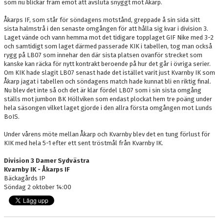
som nu blickar fram emot att avsluta snyggt mot Åkarp.
Åkarps IF, som står för söndagens motstånd, greppade å sin sida sitt
sista halmstrå i den senaste omgången för att hålla sig kvar i division 3.
Laget vände och vann hemma mot det tidigare topplaget GIF Nike med 3-2
och samtidigt som laget därmed passerade KIK i tabellen, tog man också
rygg på LB07 som innehar den där sista platsen ovanför strecket som
kanske kan räcka för nytt kontrakt beroende på hur det går i övriga serier.
Om KIK hade slagit LB07 senast hade det istället varit just Kvarnby IK som
Åkarp jagat i tabellen och söndagens match hade kunnat bli en riktig final.
Nu blev det inte så och det är klar fördel LB07 som i sin sista omgång
ställs mot jumbon BK Höllviken som endast plockat hem tre poäng under
hela säsongen vilket laget gjorde i den allra första omgången mot Lunds
BoIS.
Under vårens möte mellan Åkarp och Kvarnby blev det en tung förlust för
KIK med hela 5-1 efter ett sent tröstmål från Kvarnby IK.
Division 3 Damer Sydvästra
Kvarnby IK - Åkarps IF
Bäckagårds IP
Söndag 2 oktober 14:00