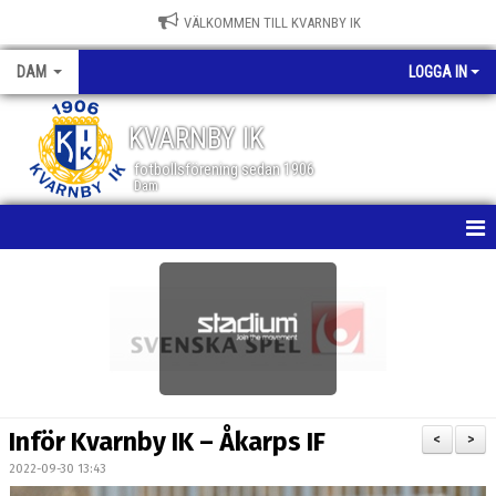
VÄLKOMMEN TILL KVARNBY IK
DAM
LOGGA IN
KVARNBY IK
fotbollsförening sedan 1906
Dam
HEM
NYHETER
KALENDER
MATCHER
Inför Kvarnby IK – Åkarps IF
<
>
TRUPPEN
2022-09-30 13:43