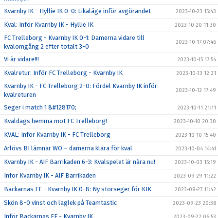
Kvarnby IK - Hyllie IK 0-0: Likaläge inför avgörandet
2023-10-23 15:43
Kval: Inför Kvarnby IK - Hyllie IK
2023-10-20 11:30
FC Trelleborg - Kvarnby IK 0-1: Damerna vidare till
2023-10-17 07:46
kvalomgång 2 efter totalt 3-0
Vi är vidare!!!
2023-10-15 17:54
Kvalretur: Inför FC Trelleborg - Kvarnby IK
2023-10-13 12:21
Kvarnby IK - FC Trelleborg 2-0: Fördel Kvarnby IK inför
2023-10-12 17:49
kvalreturen
Seger i match 1 &#128170;
2023-10-11 21:11
Kvaldags hemma mot FC Trelleborg!
2023-10-10 20:30
KVAL: Inför Kvarnby IK - FC Trelleborg
2023-10-10 15:40
Arlövs BI lämnar WO – damerna klara för kval
2023-10-04 14:41
Kvarnby IK - AIF Barrikaden 6-3: Kvalspelet är nära nu!
2023-10-03 15:19
Inför Kvarnby IK - AIF Barrikaden
2023-09-29 11:22
Backarnas FF - Kvarnby IK 0-8: Ny storseger för KIK
2023-09-27 11:42
Skön 8-0 vinst och laglek på Teamtastic
2023-09-23 20:38
Inför Backarnas FF - Kvarnby IK
2023-09-22 06:53