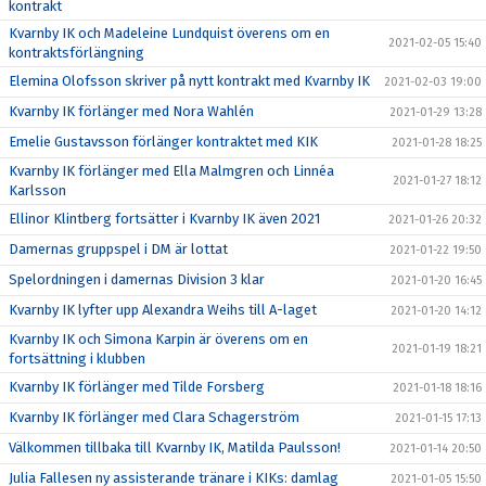
kontrakt
Kvarnby IK och Madeleine Lundquist överens om en
2021-02-05 15:40
kontraktsförlängning
Elemina Olofsson skriver på nytt kontrakt med Kvarnby IK
2021-02-03 19:00
Kvarnby IK förlänger med Nora Wahlén
2021-01-29 13:28
Emelie Gustavsson förlänger kontraktet med KIK
2021-01-28 18:25
Kvarnby IK förlänger med Ella Malmgren och Linnéa
2021-01-27 18:12
Karlsson
Ellinor Klintberg fortsätter i Kvarnby IK även 2021
2021-01-26 20:32
Damernas gruppspel i DM är lottat
2021-01-22 19:50
Spelordningen i damernas Division 3 klar
2021-01-20 16:45
Kvarnby IK lyfter upp Alexandra Weihs till A-laget
2021-01-20 14:12
Kvarnby IK och Simona Karpin är överens om en
2021-01-19 18:21
fortsättning i klubben
Kvarnby IK förlänger med Tilde Forsberg
2021-01-18 18:16
Kvarnby IK förlänger med Clara Schagerström
2021-01-15 17:13
Välkommen tillbaka till Kvarnby IK, Matilda Paulsson!
2021-01-14 20:50
Julia Fallesen ny assisterande tränare i KIKs: damlag
2021-01-05 15:50