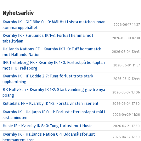
Nyhetsarkiv
Kvarnby IK - GIF Nike 0 - 0: Mållöst i sista matchen innan
2026-06-17 14:37
sommaruppehållet
Kvarnby IK - Furulunds IK 1-3: Förlust hemma mot
2026-06-08 16:38
tabelltvåan
Hallands Nations FF - Kvarnby IK 7-0: Tuff bortamatch
2026-06-04 12:43
mot Hallands Nation
IFK Trelleborg FK - Kvarnby IK 4-0: Förlust på bortaplan
2026-06-01 11:57
mot IFK Trelleborg
Kvarnby IK - IF Lödde 2-7: Tung förlust trots stark
2026-05-12 12:44
upphämtning
BK Höllviken - Kvarnby IK 1-2: Stark vändning gav tre nya
2026-05-07 13:06
poäng
Kulladals FF - Kvarnby IK 1-2: Första vinsten i serien!
2026-05-04 17:30
Kvarnby IK - Häljarps IF 0 - 1: Förlust efter insläppt mål i
2026-04-29 11:26
sista minuten
Husie IF - Kvarnby IK 8-0: Tung förlust mot Husie
2026-04-21 17:30
Kvarnby IK - Hallands Nation 0-1: Uddamålsförlust i
2026-04-14 12:30
hemmapremiären