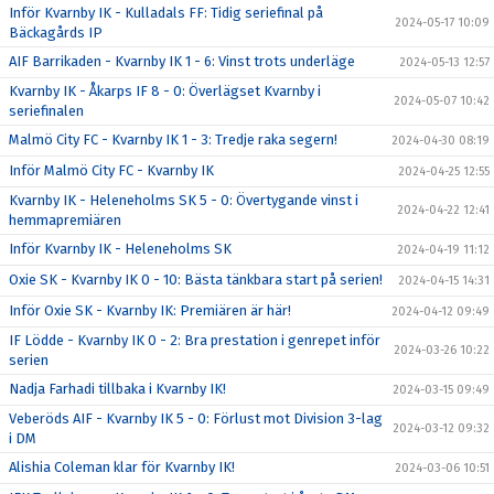
Inför Kvarnby IK - Kulladals FF: Tidig seriefinal på
2024-05-17 10:09
Bäckagårds IP
AIF Barrikaden - Kvarnby IK 1 - 6: Vinst trots underläge
2024-05-13 12:57
Kvarnby IK - Åkarps IF 8 - 0: Överlägset Kvarnby i
2024-05-07 10:42
seriefinalen
Malmö City FC - Kvarnby IK 1 - 3: Tredje raka segern!
2024-04-30 08:19
Inför Malmö City FC - Kvarnby IK
2024-04-25 12:55
Kvarnby IK - Heleneholms SK 5 - 0: Övertygande vinst i
2024-04-22 12:41
hemmapremiären
Inför Kvarnby IK - Heleneholms SK
2024-04-19 11:12
Oxie SK - Kvarnby IK 0 - 10: Bästa tänkbara start på serien!
2024-04-15 14:31
Inför Oxie SK - Kvarnby IK: Premiären är här!
2024-04-12 09:49
IF Lödde - Kvarnby IK 0 - 2: Bra prestation i genrepet inför
2024-03-26 10:22
serien
Nadja Farhadi tillbaka i Kvarnby IK!
2024-03-15 09:49
Veberöds AIF - Kvarnby IK 5 - 0: Förlust mot Division 3-lag
2024-03-12 09:32
i DM
Alishia Coleman klar för Kvarnby IK!
2024-03-06 10:51