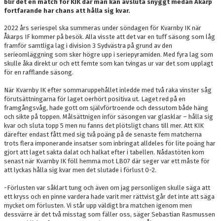
blir det en match för KIK där man kan avsluta snyggt medan Åkarp
fortfarande har chans att hålla sig kvar.
2022 års seriespel ska summeras under söndagen för Kvarnby IK när
Åkarps IF kommer på besök. Alla visste att det var en tuff säsong som låg
framför samtliga lag i division 3 Sydvästra på grund av den
serieomläggning som sker högre upp i seriepyramiden. Med fyra lag som
skulle åka direkt ur och ett femte som kan tvingas ur var det som upplagt
för en rafflande säsong.
När Kvarnby IK efter sommaruppehållet inledde med två raka vinster såg
förutsättningarna för laget oerhört positiva ut. Laget red på en
framgångsvåg, hade gott om självförtroende och dessutom både häng
och sikte på toppen. Målsättnigen inför säsongen var glasklar – hålla sig
kvar och sluta topp 5 men nu fanns det plötsligt chans till mer. Att KIK
därefter endast fått med sig två poäng på de senaste fem matcherna
trots flera imponerande insatser som inbringat alldeles för lite poäng har
gjort att laget sakta dalat och halkat efter i tabellen. Nådastöten kom
senast när Kvarnby IK föll hemma mot LB07 där seger var ett måste för
att lyckas hålla sig kvar men det slutade i förlust 0-2.
-Förlusten var såklart tung och även om jag personligen skulle säga att
ett kryss och en pinne vardera hade varit mer rättvist går det inte att säga
mycket om förlusten. Vi står upp väldigt bra matchen igenom men
dessvärre är det två misstag som fäller oss, säger Sebastian Rasmussen