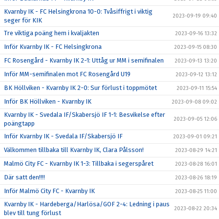
Kvarnby IK - FC Helsingkrona 10-0: Tvåsiffrigt i viktig
2023-09-19 09:40
seger för KIK
Tre viktiga poäng hem i kvaljakten
2023-09-16 13:32
Inför Kvarnby IK - FC Helsingkrona
2023-09-15 08:30
FC Rosengård - Kvarnby IK 2-1: Uttåg ur MM i semifinalen
2023-09-13 13:20
Inför MM-semifinalen mot FC Rosengård U19
2023-09-12 13:12
BK Höllviken - Kvarnby IK 2-0: Sur förlust i toppmötet
2023-09-11 15:54
Inför BK Höllviken - Kvarnby IK
2023-09-08 09:02
Kvarnby IK - Svedala IF/Skabersjö IF 1-1: Besvikelse efter
2023-09-05 12:06
poängtapp
Inför Kvarnby IK - Svedala IF/Skabersjö IF
2023-09-01 09:21
Välkommen tillbaka till Kvarnby IK, Clara Pålsson!
2023-08-29 14:21
Malmö City FC - Kvarnby IK 1-3: Tillbaka i segerspåret
2023-08-28 16:01
Där satt den!!!!
2023-08-26 18:19
Inför Malmö City FC - Kvarnby IK
2023-08-25 11:00
Kvarnby IK - Hardeberga/Harlösa/GOF 2-4: Ledning i paus
2023-08-22 20:34
blev till tung förlust