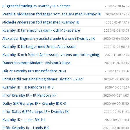
Julgranshämtning av Kvarnby IK:s damer
2020-12-28 14:35
Pernilla Nicklasson förlänger som spelare med Kvarnby IK
2020-12-13 15:35
Michelle Andersson förlänger med Kvarnby IK
2020-12-11 17:15
Kvarnby IK tar emot nya dam- och F16-spelare
2020-12-08 16:01
Alexander Engman ny assisterande tränare i Kvarnby IK
2020-12-04 13:00
Kvarnby IK förlänger med Emma Andersson
2020-12-01 08:45
Kvarnby IK och Mikael Andersson överens om förlängning
2020-11-30 17:25
Damernas motståndare i division 3 klara
2020-11-26 09:45
Här är Kvarnby IK:s motståndare 2021
2020-11-19 10:56
Förslag till serieindelning damer Division 3 2021
2020-11-05 09:30
Kvarnby IK - IK Pandora FF 0-3
2020-10-06 15:57
Inför Kvarnby IK - IK Pandora FF
2020-10-02 14:03
Dalby GIF/Genarps IF - Kvarnby IK 0-3
2020-09-29 15:50
Inför Dalby GIF/Genarps IF - Kvarnby IK
2020-09-25 11:23
Kvarnby IK - Lunds BK 1-1
2020-09-22 15:41
Inför Kvarnby IK - Lunds BK
2020-09-18 10:30