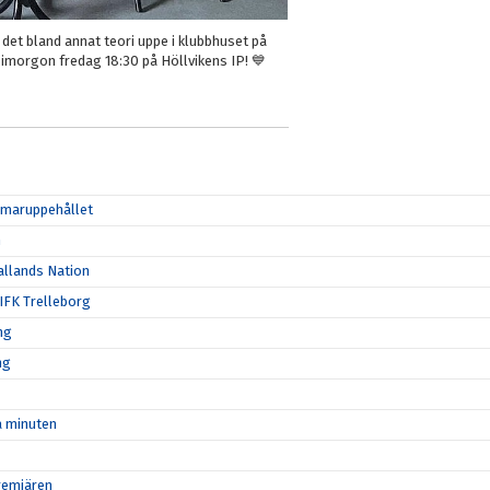
det bland annat teori uppe i klubbhuset på
imorgon fredag 18:30 på Höllvikens IP! 💙
ommaruppehållet
n
allands Nation
 IFK Trelleborg
ng
ng
ta minuten
remiären