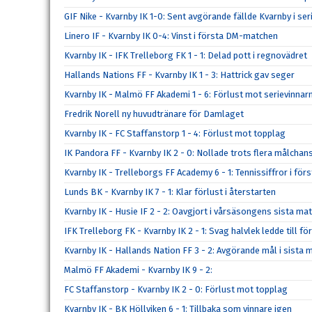
GIF Nike - Kvarnby IK 1-0: Sent avgörande fällde Kvarnby i se
Linero IF - Kvarnby IK 0-4: Vinst i första DM-matchen
Kvarnby IK - IFK Trelleborg FK 1 - 1: Delad pott i regnovädret
Hallands Nations FF - Kvarnby IK 1 - 3: Hattrick gav seger
Kvarnby IK - Malmö FF Akademi 1 - 6: Förlust mot serievinnar
Fredrik Norell ny huvudtränare för Damlaget
Kvarnby IK - FC Staffanstorp 1 - 4: Förlust mot topplag
IK Pandora FF - Kvarnby IK 2 - 0: Nollade trots flera målchan
Kvarnby IK - Trelleborgs FF Academy 6 - 1: Tennissiffror i f
Lunds BK - Kvarnby IK 7 - 1: Klar förlust i återstarten
Kvarnby IK - Husie IF 2 - 2: Oavgjort i vårsäsongens sista ma
IFK Trelleborg FK - Kvarnby IK 2 - 1: Svag halvlek ledde till fö
Kvarnby IK - Hallands Nation FF 3 - 2: Avgörande mål i sista 
Malmö FF Akademi - Kvarnby IK 9 - 2:
FC Staffanstorp - Kvarnby IK 2 - 0: Förlust mot topplag
Kvarnby IK - BK Höllviken 6 - 1: Tillbaka som vinnare igen