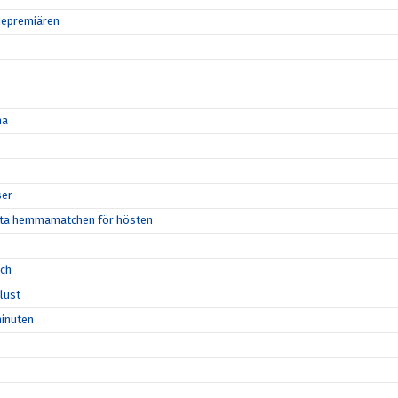
riepremiären
na
ser
örsta hemmamatchen för hösten
tch
rlust
minuten