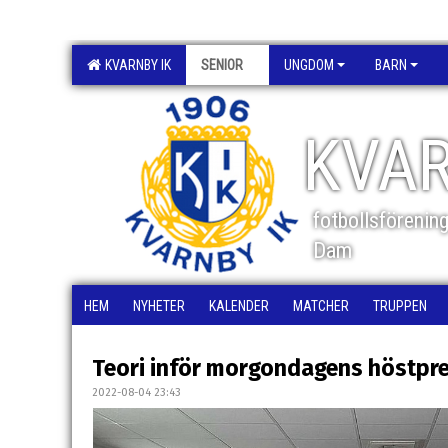
KVARNBY IK
SENIOR
UNGDOM
BARN
KVAR
fotbollsförenin
Dam
HEM
NYHETER
KALENDER
MATCHER
TRUPPEN
Teori inför morgondagens höstpr
2022-08-04 23:43