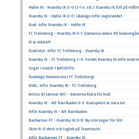
Hyllie IK - Kvarnby IK 0-0 (3-1 e. str.): Kvarnby IK föll på målli
Kvarnby IK - Hyllie IK 0-0: Likaläge inför avgörandet
Kval: Inför Kvarnby IK - Hyllie IK
FC Trelleborg - Kvarnby IK 0-1: Damerna vidare till kvalomgån
Vi är vidare!!!
Kvalretur: Inför FC Trelleborg - Kvarnby IK
Kvarnby IK - FC Trelleborg 2-0: Fördel Kvarnby IK inför kvalre
Seger i match 1 &#128170;
Kvaldags hemma mot FC Trelleborg!
KVAL: Inför Kvarnby IK - FC Trelleborg
Arlövs BI lämnar WO – damerna klara för kval
Kvarnby IK - AIF Barrikaden 6-3: Kvalspelet är nära nu!
Inför Kvarnby IK - AIF Barrikaden
Backarnas FF - Kvarnby IK 0-8: Ny storseger för KIK
Skön 8-0 vinst och laglek på Teamtastic
Inför Backarnas FF - Kvarnby IK