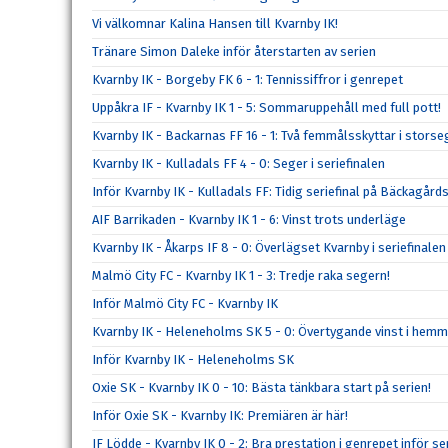
Vi välkomnar Kalina Hansen till Kvarnby IK!
Tränare Simon Daleke inför återstarten av serien
Kvarnby IK - Borgeby FK 6 - 1: Tennissiffror i genrepet
Uppåkra IF - Kvarnby IK 1 - 5: Sommaruppehåll med full pott!
Kvarnby IK - Backarnas FF 16 - 1: Två femmålsskyttar i storse
Kvarnby IK - Kulladals FF 4 - 0: Seger i seriefinalen
Inför Kvarnby IK - Kulladals FF: Tidig seriefinal på Bäckagård
AIF Barrikaden - Kvarnby IK 1 - 6: Vinst trots underläge
Kvarnby IK - Åkarps IF 8 - 0: Överlägset Kvarnby i seriefinalen
Malmö City FC - Kvarnby IK 1 - 3: Tredje raka segern!
Inför Malmö City FC - Kvarnby IK
Kvarnby IK - Heleneholms SK 5 - 0: Övertygande vinst i hem
Inför Kvarnby IK - Heleneholms SK
Oxie SK - Kvarnby IK 0 - 10: Bästa tänkbara start på serien!
Inför Oxie SK - Kvarnby IK: Premiären är här!
IF Lödde - Kvarnby IK 0 - 2: Bra prestation i genrepet inför se