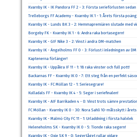
Kvarnby IK - IK Pandora FF 2 - 3: Första serieförlusten sedan
Trelleborgs FF Academy - Kvarnby IK 1 - 1: Årets första poän
Kvarnby IK - Lunds BK 3 - 2: Hemmapremiären slutade med vi
Borgeby FK - Kvarnby IK 1 - 6: Andra raka bortasegern!
Kvarnby IK - GIF Nike 3 - 2: Vinst i andra DM-matchen
Kvarnby IK - Ängelholms FF 0 - 3: Förlust i inledningen av DM
Kaptenerna förlänger!
Kvarnby IK - Uppåkra IF 11 - 1: 18 raka vinster och full pott!
Backarnas FF - Kvarnby IK 0 - 7: Ett steg från en perfekt säs
Kvarnby IK - FC Möllan 12 - 1: Seriesegrare!
Kulladals FF - Kvarnby IK 4 - 5: Seger i seriefinalen!
Kvarnby IK - AIF Barrikaden 4 - 0: Vinst trots sämre prestatio
FC Möllan - Kvarnby IK 0 - 30: Nora Sahli 10-målsskytt i årets
Kvarnby IK - Malmö City FC 11 - 1: Urladdning i första halvlek
Heleneholms SK - Kvarnby IK 0 - 5: Tionde raka segern!
Kvarnby IK - Oxie SK 9 - 0: Segertåget rullar vidare