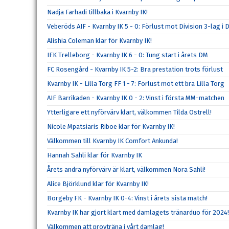
Nadja Farhadi tillbaka i Kvarnby IK!
Veberöds AIF - Kvarnby IK 5 - 0: Förlust mot Division 3-lag i 
Alishia Coleman klar för Kvarnby IK!
IFK Trelleborg - Kvarnby IK 6 - 0: Tung start i årets DM
FC Rosengård - Kvarnby IK 5-2: Bra prestation trots förlust
Kvarnby IK - Lilla Torg FF 1 - 7: Förlust mot ett bra Lilla Torg
AIF Barrikaden - Kvarnby IK 0 - 2: Vinst i första MM-matchen
Ytterligare ett nyförvärv klart, välkommen Tilda Ostrell!
Nicole Mpatsiaris Riboe klar för Kvarnby IK!
Välkommen till Kvarnby IK Comfort Ankunda!
Hannah Sahli klar för Kvarnby IK
Årets andra nyförvärv är klart, välkommen Nora Sahli!
Alice Björklund klar för Kvarnby IK!
Borgeby FK - Kvarnby IK 0-4: Vinst i årets sista match!
Kvarnby IK har gjort klart med damlagets tränarduo för 2024!
Välkommen att provträna i vårt damlag!