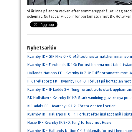
Vi är inne på andra veckan efter sommaruppehållet. Idag stod 
schemat. Nu laddar vi upp inför bortamatch mot BK Höllviken 
Nyhetsarkiv
Kvarnby IK - GIF Nike 0 - 0: Mållöst i sista matchen innan s
Kvarnby IK - Furulunds IK 1-3: Förlust hemma mot tabelltvåa
Hallands Nations FF - Kvarnby IK 7-0: Tuff bortamatch mot H
IFK Trelleborg FK - Kvarnby IK 4-0: Förlust på bortaplan mot
Kvarnby IK - IF Lödde 2-7: Tung förlust trots stark upphämtni
BK Höllviken - Kvarnby IK 1-2: Stark vändning gav tre nya poä
Kulladals FF - Kvarnby IK 1-2: Första vinsten i serien!
Kvarnby IK - Häljarps IF 0 - 1: Förlust efter insläppt mål i sis
Husie IF - Kvarnby IK 8-0: Tung förlust mot Husie
Kvarnby IK - Hallands Nation 0-1: Uddamålsförlust i hemmap