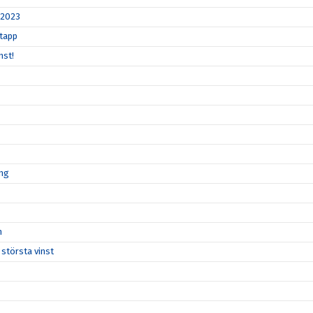
 2023
gtapp
nst!
ong
n
 största vinst