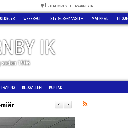
VÄLKOMMEN TILL KVARNBY IK
OLDBOYS
WEBBSHOP
STYRELSE/KANSLI
MARKNAD
PROJE
NBY IK
g sedan 1906
TRÄNING
BILDGALLERI
KONTAKT
emiär
<
>