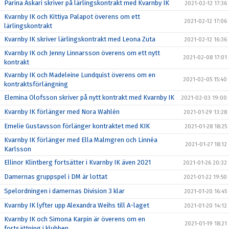
Parina Askari skriver på lärlingskontrakt med Kvarnby IK
2021-02-12 17:36
Kvarnby IK och Kittiya Palapot överens om ett
2021-02-12 17:06
lärlingskontrakt
Kvarnby IK skriver lärlingskontrakt med Leona Zuta
2021-02-12 16:36
Kvarnby IK och Jenny Linnarsson överens om ett nytt
2021-02-08 17:01
kontrakt
Kvarnby IK och Madeleine Lundquist överens om en
2021-02-05 15:40
kontraktsförlängning
Elemina Olofsson skriver på nytt kontrakt med Kvarnby IK
2021-02-03 19:00
Kvarnby IK förlänger med Nora Wahlén
2021-01-29 13:28
Emelie Gustavsson förlänger kontraktet med KIK
2021-01-28 18:25
Kvarnby IK förlänger med Ella Malmgren och Linnéa
2021-01-27 18:12
Karlsson
Ellinor Klintberg fortsätter i Kvarnby IK även 2021
2021-01-26 20:32
Damernas gruppspel i DM är lottat
2021-01-22 19:50
Spelordningen i damernas Division 3 klar
2021-01-20 16:45
Kvarnby IK lyfter upp Alexandra Weihs till A-laget
2021-01-20 14:12
Kvarnby IK och Simona Karpin är överens om en
2021-01-19 18:21
fortsättning i klubben