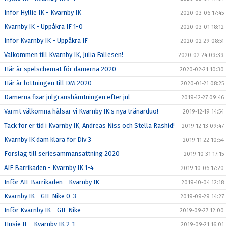
Inför Hyllie IK - Kvarnby IK
2020-03-06 17:45
Kvarnby IK - Uppåkra IF 1-0
2020-03-01 18:12
Inför Kvarnby IK - Uppåkra IF
2020-02-29 08:51
Välkommen till Kvarnby IK, Julia Fallesen!
2020-02-24 09:39
Här är spelschemat för damerna 2020
2020-02-21 10:30
Här är lottningen till DM 2020
2020-01-21 08:25
Damerna fixar julgranshämtningen efter jul
2019-12-27 09:46
Varmt välkomna hälsar vi Kvarnby IK:s nya tränarduo!
2019-12-19 14:54
Tack för er tid i Kvarnby IK, Andreas Niss och Stella Rashid!
2019-12-13 09:47
Kvarnby IK dam klara för Div 3
2019-11-22 10:54
Förslag till seriesammansättning 2020
2019-10-31 17:15
AIF Barrikaden - Kvarnby IK 1-4
2019-10-06 17:20
Inför AIF Barrikaden - Kvarnby IK
2019-10-04 12:18
Kvarnby IK - GIF Nike 0-3
2019-09-29 14:27
Inför Kvarnby IK - GIF Nike
2019-09-27 12:00
Husie IF - Kvarnby IK 2-1
2019-09-21 16:01