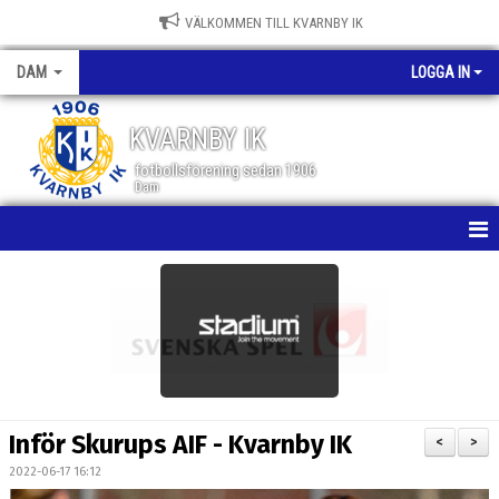
VÄLKOMMEN TILL KVARNBY IK
DAM
LOGGA IN
KVARNBY IK
fotbollsförening sedan 1906
Dam
HEM
NYHETER
KALENDER
MATCHER
Inför Skurups AIF - Kvarnby IK
<
>
TRUPPEN
2022-06-17 16:12