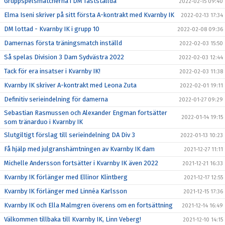
Gruppspelsmatcherna i DM fastställda
2022-02-15 09:40
Elma Iseni skriver på sitt första A-kontrakt med Kvarnby IK
2022-02-13 17:34
DM lottad - Kvarnby IK i grupp 10
2022-02-08 09:36
Damernas första träningsmatch inställd
2022-02-03 15:50
Så spelas Division 3 Dam Sydvästra 2022
2022-02-03 12:44
Tack för era insatser i Kvarnby IK!
2022-02-03 11:38
Kvarnby IK skriver A-kontrakt med Leona Zuta
2022-02-01 19:11
Definitiv serieindelning för damerna
2022-01-27 09:29
Sebastian Rasmussen och Alexander Engman fortsätter
2022-01-14 19:15
som tränarduo i Kvarnby IK
Slutgiltigt förslag till serieindelning DA Div 3
2022-01-13 10:23
Få hjälp med julgranshämtningen av Kvarnby IK dam
2021-12-27 11:11
Michelle Andersson fortsätter i Kvarnby IK även 2022
2021-12-21 16:33
Kvarnby IK förlänger med Ellinor Klintberg
2021-12-17 12:55
Kvarnby IK förlänger med Linnéa Karlsson
2021-12-15 17:36
Kvarnby IK och Ella Malmgren överens om en fortsättning
2021-12-14 16:49
Välkommen tillbaka till Kvarnby IK, Linn Veberg!
2021-12-10 14:15