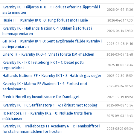
Kvarnby IK - Häljarps IF 0 - 1: Förlust efter insläppt mål i
2026-04-29 11:26
sista minuten
Husie IF - Kvarnby IK 8-0: Tung förlust mot Husie
2026-04-21 17:30
Kvarnby IK - Hallands Nation 0-1: Uddamålsförlust i
2026-04-14 12:30
hemmapremiären
GIF Nike - Kvarnby IK 1-0: Sent avgörande fällde Kvarnby i
2026-04-08 14:16
seriepremiären
Linero IF - Kvarnby IK 0-4: Vinst i första DM-matchen
2026-03-04 13:48
Kvarnby IK - IFK Trelleborg FK 1 - 1: Delad pott i
2025-10-06 14:34
regnovädret
Hallands Nations FF - Kvarnby IK 1 - 3: Hattrick gav seger
2025-09-30 15:59
Kvarnby IK - Malmö FF Akademi 1 - 6: Förlust mot
2025-09-24 10:59
serievinnarna
Fredrik Norell ny huvudtränare för Damlaget
2025-09-19 09:51
Kvarnby IK - FC Staffanstorp 1 - 4: Förlust mot topplag
2025-09-08 10:54
IK Pandora FF - Kvarnby IK 2 - 0: Nollade trots flera
2025-09-03 14:43
målchanser
Kvarnby IK - Trelleborgs FF Academy 6 - 1: Tennissiffror i
2025-08-27 09:34
första hemmamatchen för hösten