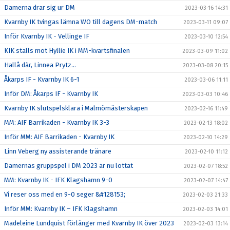
Damerna drar sig ur DM
2023-03-16 14:31
Kvarnby IK tvingas lämna WO till dagens DM-match
2023-03-11 09:07
Inför Kvarnby IK - Vellinge IF
2023-03-10 12:54
KIK ställs mot Hyllie IK i MM-kvartsfinalen
2023-03-09 11:02
Hallå där, Linnea Prytz...
2023-03-08 20:15
Åkarps IF - Kvarnby IK 6-1
2023-03-06 11:11
Inför DM: Åkarps IF - Kvarnby IK
2023-03-03 10:46
Kvarnby IK slutspelsklara i Malmömästerskapen
2023-02-16 11:49
MM: AIF Barrikaden - Kvarnby IK 3-3
2023-02-13 18:02
Inför MM: AIF Barrikaden - Kvarnby IK
2023-02-10 14:29
Linn Veberg ny assisterande tränare
2023-02-10 11:12
Damernas gruppspel i DM 2023 är nu lottat
2023-02-07 18:52
MM: Kvarnby IK - IFK Klagshamn 9-0
2023-02-07 14:47
Vi reser oss med en 9-0 seger &#128153;
2023-02-03 21:33
Inför MM: Kvarnby IK – IFK Klagshamn
2023-02-03 14:01
Madeleine Lundquist förlänger med Kvarnby IK över 2023
2023-02-03 13:14