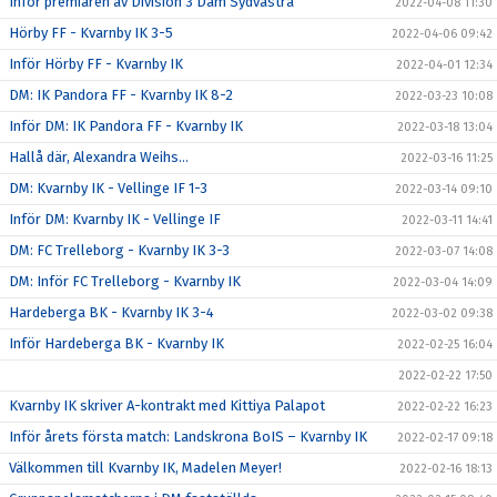
Inför premiären av Division 3 Dam Sydvästra
2022-04-08 11:30
Hörby FF - Kvarnby IK 3-5
2022-04-06 09:42
Inför Hörby FF - Kvarnby IK
2022-04-01 12:34
DM: IK Pandora FF - Kvarnby IK 8-2
2022-03-23 10:08
Inför DM: IK Pandora FF - Kvarnby IK
2022-03-18 13:04
Hallå där, Alexandra Weihs...
2022-03-16 11:25
DM: Kvarnby IK - Vellinge IF 1-3
2022-03-14 09:10
Inför DM: Kvarnby IK - Vellinge IF
2022-03-11 14:41
DM: FC Trelleborg - Kvarnby IK 3-3
2022-03-07 14:08
DM: Inför FC Trelleborg - Kvarnby IK
2022-03-04 14:09
Hardeberga BK - Kvarnby IK 3-4
2022-03-02 09:38
Inför Hardeberga BK - Kvarnby IK
2022-02-25 16:04
2022-02-22 17:50
Kvarnby IK skriver A-kontrakt med Kittiya Palapot
2022-02-22 16:23
Inför årets första match: Landskrona BoIS – Kvarnby IK
2022-02-17 09:18
Välkommen till Kvarnby IK, Madelen Meyer!
2022-02-16 18:13