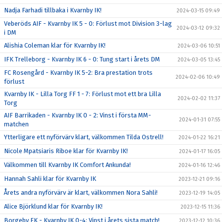
Nadja Farhadi tillbaka i Kvarnby IK!
2024-03-15 09:49
Veberöds AIF - Kvarnby IK 5 - 0: Förlust mot Division 3-lag
2024-03-12 09:32
i DM
Alishia Coleman klar för Kvarnby IK!
2024-03-06 10:51
IFK Trelleborg - Kvarnby IK 6 - 0: Tung start i årets DM
2024-03-05 13:45
FC Rosengård - Kvarnby IK 5-2: Bra prestation trots
2024-02-06 10:49
förlust
Kvarnby IK - Lilla Torg FF 1 - 7: Förlust mot ett bra Lilla
2024-02-02 11:37
Torg
AIF Barrikaden - Kvarnby IK 0 - 2: Vinst i första MM-
2024-01-31 07:55
matchen
Ytterligare ett nyförvärv klart, välkommen Tilda Ostrell!
2024-01-22 16:21
Nicole Mpatsiaris Riboe klar för Kvarnby IK!
2024-01-17 16:05
Välkommen till Kvarnby IK Comfort Ankunda!
2024-01-16 12:46
Hannah Sahli klar för Kvarnby IK
2023-12-21 09:16
Årets andra nyförvärv är klart, välkommen Nora Sahli!
2023-12-19 14:05
Alice Björklund klar för Kvarnby IK!
2023-12-15 11:36
Borgeby FK - Kvarnby IK 0-4: Vinst i årets sista match!
2023-12-12 10:36