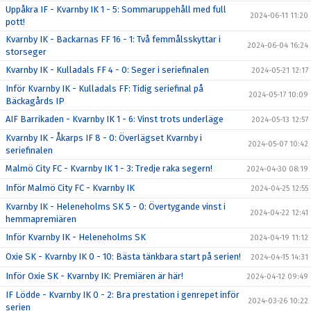
Uppåkra IF - Kvarnby IK 1 - 5: Sommaruppehåll med full
2024-06-11 11:20
pott!
Kvarnby IK - Backarnas FF 16 - 1: Två femmålsskyttar i
2024-06-04 16:24
storseger
Kvarnby IK - Kulladals FF 4 - 0: Seger i seriefinalen
2024-05-21 12:17
Inför Kvarnby IK - Kulladals FF: Tidig seriefinal på
2024-05-17 10:09
Bäckagårds IP
AIF Barrikaden - Kvarnby IK 1 - 6: Vinst trots underläge
2024-05-13 12:57
Kvarnby IK - Åkarps IF 8 - 0: Överlägset Kvarnby i
2024-05-07 10:42
seriefinalen
Malmö City FC - Kvarnby IK 1 - 3: Tredje raka segern!
2024-04-30 08:19
Inför Malmö City FC - Kvarnby IK
2024-04-25 12:55
Kvarnby IK - Heleneholms SK 5 - 0: Övertygande vinst i
2024-04-22 12:41
hemmapremiären
Inför Kvarnby IK - Heleneholms SK
2024-04-19 11:12
Oxie SK - Kvarnby IK 0 - 10: Bästa tänkbara start på serien!
2024-04-15 14:31
Inför Oxie SK - Kvarnby IK: Premiären är här!
2024-04-12 09:49
IF Lödde - Kvarnby IK 0 - 2: Bra prestation i genrepet inför
2024-03-26 10:22
serien