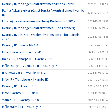
Kvarnby IK förlänger kontraktet med Simona Karpin
2021-12-09 14:59
Parina Askari skriver på sitt första A-kontrakt med Kvarnby
2021-12-08 19:19
IK
Förslag på seriesammansättning DA division 3 2022
2021-12-08 15:53
Kvarnby IK förlänger kontraktet med Tilde Forsberg
2021-12-07 19:57
Kvarnby IK och Nora Wahlén överens om en fortsättning
2021-12-06 14:55
2022
Kvarnby IK - Lunds BK 1-6
2021-11-23 17:45
Inför Kvarnby IK - Lunds BK
2021-11-19 15:19
Dalby GIF/Genarps IF - Kvarnby IK 1-3
2021-11-18 13:35
Inför Dalby GIF/Genarps IF - Kvarnby IK
2021-11-12 14:58
IFK Trelleborg - Kvarnby IK 8-2
2021-11-03 13:45
Inför IFK Trelleborg - Kvarnby IK
2021-10-29 13:37
Kvarnby IK - Husie IF 2-3
2021-10-27 12:30
Inför Kvarnby IK - Husie IF
2021-10-22 10:55
Malmö FF - Kvarnby IK 7-0
2021-10-20 10:47
Inför Malmö FF - Kvarnby IK
2021-10-15 15:28