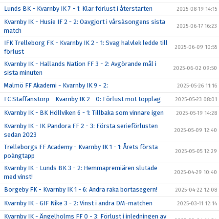
Lunds BK - Kvarnby IK 7 - 1: Klar förlust i återstarten
2025-08-19 14:15
Kvarnby IK - Husie IF 2 - 2: Oavgjort i vårsäsongens sista
2025-06-17 16:23
match
IFK Trelleborg FK - Kvarnby IK 2 - 1: Svag halvlek ledde till
2025-06-09 10:55
förlust
Kvarnby IK - Hallands Nation FF 3 - 2: Avgörande mål i
2025-06-02 09:50
sista minuten
Malmö FF Akademi - Kvarnby IK 9 - 2:
2025-05-26 11:16
FC Staffanstorp - Kvarnby IK 2 - 0: Förlust mot topplag
2025-05-23 08:01
Kvarnby IK - BK Höllviken 6 - 1: Tillbaka som vinnare igen
2025-05-19 14:28
Kvarnby IK - IK Pandora FF 2 - 3: Första serieförlusten
2025-05-09 12:40
sedan 2023
Trelleborgs FF Academy - Kvarnby IK 1 - 1: Årets första
2025-05-05 12:29
poängtapp
Kvarnby IK - Lunds BK 3 - 2: Hemmapremiären slutade
2025-04-29 10:40
med vinst!
Borgeby FK - Kvarnby IK 1 - 6: Andra raka bortasegern!
2025-04-22 12:08
Kvarnby IK - GIF Nike 3 - 2: Vinst i andra DM-matchen
2025-03-11 12:14
Kvarnby IK - Ängelholms FF 0 - 3: Förlust i inledningen av