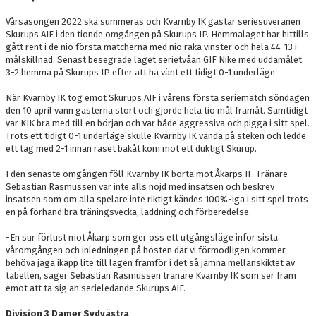
Vårsäsongen 2022 ska summeras och Kvarnby IK gästar seriesuveränen
Skurups AIF i den tionde omgången på Skurups IP. Hemmalaget har hittills
gått rent i de nio första matcherna med nio raka vinster och hela 44-13 i
målskillnad. Senast besegrade laget serietvåan GIF Nike med uddamålet
3-2 hemma på Skurups IP efter att ha vänt ett tidigt 0-1 underläge.
När Kvarnby IK tog emot Skurups AIF i vårens första seriematch söndagen
den 10 april vann gästerna stort och gjorde hela tio mål framåt. Samtidigt
var KIK bra med till en början och var både aggressiva och pigga i sitt spel.
Trots ett tidigt 0-1 underläge skulle Kvarnby IK vända på steken och ledde
ett tag med 2-1 innan raset bakåt kom mot ett duktigt Skurup.
I den senaste omgången föll Kvarnby IK borta mot Åkarps IF. Tränare
Sebastian Rasmussen var inte alls nöjd med insatsen och beskrev
insatsen som om alla spelare inte riktigt kändes 100%-iga i sitt spel trots
en på förhand bra träningsvecka, laddning och förberedelse.
-En sur förlust mot Åkarp som ger oss ett utgångsläge inför sista
våromgången och inledningen på hösten där vi förmodligen kommer
behöva jaga ikapp lite till lagen framför i det så jämna mellanskiktet av
tabellen, säger Sebastian Rasmussen tränare Kvarnby IK som ser fram
emot att ta sig an serieledande Skurups AIF.
Division 3 Damer Sydvästra