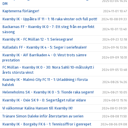
2025-03-04 14:34
DM
Kaptenerna förlänger!
2024-11-01 10:47
Kvarnby IK - Uppåkra IF 11 - 1: 18 raka vinster och full pott!
2024-10-08 09:33
Backarnas FF - Kvarnby IK 0 - 7: Ett steg från en perfekt
2024-10-01 13:40
säsong
Kvarnby IK - FC Möllan 12 - 1: Seriesegrare!
2024-09-23 12:18
Kulladals FF - Kvarnby IK 4 - 5: Seger i seriefinalen!
2024-09-16 13:56
Kvarnby IK - AIF Barrikaden 4 - 0: Vinst trots sämre
2024-09-09 10:51
prestation
FC Möllan - Kvarnby IK 0 - 30: Nora Sahli 10-målsskytt i
2024-09-05 13:48
årets största vinst
Kvarnby IK - Malmö City FC 11 - 1: Urladdning i första
2024-08-26 14:26
halvlek
Heleneholms SK - Kvarnby IK 0 - 5: Tionde raka segern!
2024-08-21 10:05
Kvarnby IK - Oxie SK 9 - 0: Segertåget rullar vidare
2024-08-13 15:16
Vi välkomnar Kalina Hansen till Kvarnby IK!
2024-08-13 09:59
Tränare Simon Daleke inför återstarten av serien
2024-08-08 11:50
Kvarnby IK - Borgeby FK 6 - 1: Tennissiffror i genrepet
2024-08-06 09:08