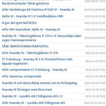
2023-05-02 12:13
Mardrömsminuter fällde gästerna
Inför Hardeberga BK/Harlösa IF/GOF IF - Kvarnby IK
2023-04-28 08:50
Hyllie IK - Kvarnby IK 1-2: Semifinalklara i MM
2023-04-25 12:06
Vi gör det igen! &#128153;
2023-04-20 21:49
Inför MM-kvartsfinal: Hyllie IK - Kvarnby IK
2023-04-20 15:46
Kvarnby IK - Teknologkårens IF LTH 4-0: Kassaskåpssäker
2023-04-18 19:02
seger i hemmapremiären
SÅJA! 3&#65039;&#8419;&#128153;
2023-04-15 13:41
Inför Kvarnby IK - Teknologkårens IF LTH
2023-04-14 14:54
FC Trelleborg - Kvarnby IK 2-0: Premiärförlust i det
2023-04-13 15:33
tippade toppmötet
Inför seriepremiären FC Trelleborg - Kvarnby IK
2023-04-12 17:54
Inför damernas seriepremiär
2023-04-11 18:28
Kvarnby IK och Vijona Mulaj överens om en förlängning
2023-04-05 13:35
Kvarnby IK förlänger med Elma Iseni
2023-04-05 11:55
Kvarnby IK – Lysekils AIK/Stångenäs AIS 2-2
2023-03-30 15:51
Inför Kvarnby IK – Lysekils AIK/Stångenäs AIS
2023-03-24 09:33