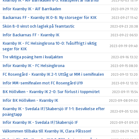
Kvarnby IK - AIF Barrikaden 6-3: Kvalspelet är nära nu!
2023-10-03 15:19
Inför Kvarnby IK - AIF Barrikaden
2023-09-29 11:22
Backarnas FF - Kvarnby IK 0-8: Ny storseger för KIK
2023-09-27 11:42
Skön 8-0 vinst och laglek på Teamtastic
2023-09-23 20:38
Inför Backarnas FF - Kvarnby IK
2023-09-22 06:53
Kvarnby IK - FC Helsingkrona 10-0: Tvåsiffrigt i viktig
2023-09-19 09:40
seger för KIK
Tre viktiga poäng hem i kvaljakten
2023-09-16 13:32
Inför Kvarnby IK - FC Helsingkrona
2023-09-15 08:30
FC Rosengård - Kvarnby IK 2-1: Uttåg ur MM i semifinalen
2023-09-13 13:20
Inför MM-semifinalen mot FC Rosengård U19
2023-09-12 13:12
BK Höllviken - Kvarnby IK 2-0: Sur förlust i toppmötet
2023-09-11 15:54
Inför BK Höllviken - Kvarnby IK
2023-09-08 09:02
Kvarnby IK - Svedala IF/Skabersjö IF 1-1: Besvikelse efter
2023-09-05 12:06
poängtapp
Inför Kvarnby IK - Svedala IF/Skabersjö IF
2023-09-01 09:21
Välkommen tillbaka till Kvarnby IK, Clara Pålsson!
2023-08-29 14:21