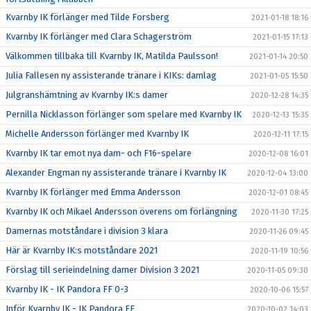
Kvarnby IK förlänger med Tilde Forsberg
2021-01-18 18:16
Kvarnby IK förlänger med Clara Schagerström
2021-01-15 17:13
Välkommen tillbaka till Kvarnby IK, Matilda Paulsson!
2021-01-14 20:50
Julia Fallesen ny assisterande tränare i KIKs: damlag
2021-01-05 15:50
Julgranshämtning av Kvarnby IK:s damer
2020-12-28 14:35
Pernilla Nicklasson förlänger som spelare med Kvarnby IK
2020-12-13 15:35
Michelle Andersson förlänger med Kvarnby IK
2020-12-11 17:15
Kvarnby IK tar emot nya dam- och F16-spelare
2020-12-08 16:01
Alexander Engman ny assisterande tränare i Kvarnby IK
2020-12-04 13:00
Kvarnby IK förlänger med Emma Andersson
2020-12-01 08:45
Kvarnby IK och Mikael Andersson överens om förlängning
2020-11-30 17:25
Damernas motståndare i division 3 klara
2020-11-26 09:45
Här är Kvarnby IK:s motståndare 2021
2020-11-19 10:56
Förslag till serieindelning damer Division 3 2021
2020-11-05 09:30
Kvarnby IK - IK Pandora FF 0-3
2020-10-06 15:57
Inför Kvarnby IK - IK Pandora FF
2020-10-02 14:03