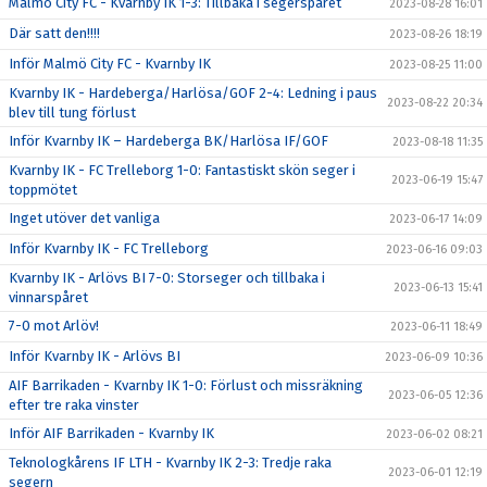
Malmö City FC - Kvarnby IK 1-3: Tillbaka i segerspåret
2023-08-28 16:01
Där satt den!!!!
2023-08-26 18:19
Inför Malmö City FC - Kvarnby IK
2023-08-25 11:00
Kvarnby IK - Hardeberga/Harlösa/GOF 2-4: Ledning i paus
2023-08-22 20:34
blev till tung förlust
Inför Kvarnby IK – Hardeberga BK/Harlösa IF/GOF
2023-08-18 11:35
Kvarnby IK - FC Trelleborg 1-0: Fantastiskt skön seger i
2023-06-19 15:47
toppmötet
Inget utöver det vanliga
2023-06-17 14:09
Inför Kvarnby IK - FC Trelleborg
2023-06-16 09:03
Kvarnby IK - Arlövs BI 7-0: Storseger och tillbaka i
2023-06-13 15:41
vinnarspåret
7-0 mot Arlöv!
2023-06-11 18:49
Inför Kvarnby IK - Arlövs BI
2023-06-09 10:36
AIF Barrikaden - Kvarnby IK 1-0: Förlust och missräkning
2023-06-05 12:36
efter tre raka vinster
Inför AIF Barrikaden - Kvarnby IK
2023-06-02 08:21
Teknologkårens IF LTH - Kvarnby IK 2-3: Tredje raka
2023-06-01 12:19
segern