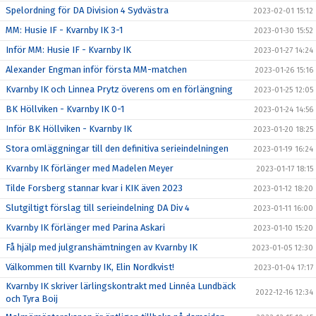
Spelordning för DA Division 4 Sydvästra
2023-02-01 15:12
MM: Husie IF - Kvarnby IK 3-1
2023-01-30 15:52
Inför MM: Husie IF - Kvarnby IK
2023-01-27 14:24
Alexander Engman inför första MM-matchen
2023-01-26 15:16
Kvarnby IK och Linnea Prytz överens om en förlängning
2023-01-25 12:05
BK Höllviken - Kvarnby IK 0-1
2023-01-24 14:56
Inför BK Höllviken - Kvarnby IK
2023-01-20 18:25
Stora omläggningar till den definitiva serieindelningen
2023-01-19 16:24
Kvarnby IK förlänger med Madelen Meyer
2023-01-17 18:15
Tilde Forsberg stannar kvar i KIK även 2023
2023-01-12 18:20
Slutgiltigt förslag till serieindelning DA Div 4
2023-01-11 16:00
Kvarnby IK förlänger med Parina Askari
2023-01-10 15:20
Få hjälp med julgranshämtningen av Kvarnby IK
2023-01-05 12:30
Välkommen till Kvarnby IK, Elin Nordkvist!
2023-01-04 17:17
Kvarnby IK skriver lärlingskontrakt med Linnéa Lundbäck
2022-12-16 12:34
och Tyra Boij