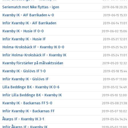
Seriematch mot Nike flyttas - igen
2019-06-18 20:35
Kvarnby IK - AIF Barrikaden 4-0
2019-06-15 15:33
Inför Kvarnby IK - AIF Barrikaden
2019-06-14 11:01
Kvarnby IK - Husie IF 0-0
2019-06-02 15:06
Inför Kvarnby IK - Husie IF
2019-05-31 12:01
Holma-Kroksbäck IF - Kvarnby IK 0-0
2019-05-25 14:33
Inför Holma-Kroksbäck IF - Kvarnby IK
2019-05-24 11:01
Kvarnby förstärker på målvaktssidan
2019-05-20 12:32
Kvarnby IK - Gislövs IF 1-0
2019-05-18 15:44
Inför Kvarnby IK - Gislövs IF
2019-05-17 11:00
Lilla Beddinge BK - Kvarnby IK 0-6
2019-05-12 14:49
Inför Lilla Beddinge BK - Kvarnby IK
2019-05-10 12:00
Kvarnby IK - Backarnas FF 5-0
2019-05-08 21:38
Inför Kvarnby IK - Backarnas FF
2019-05-07 10:02
Åkarps IF - Kvarnby IK 3-1
2019-05-04 14:24
Inför Åkarps IF - Kvarnby IK
2019-05-03 11:00