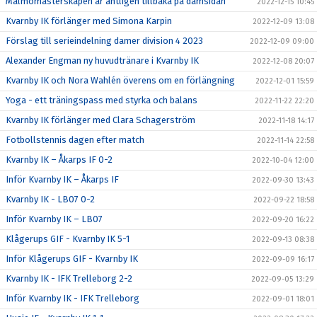
Malmömästerskapen är äntligen tillbaka på damsidan
2022-12-15 10:45
Kvarnby IK förlänger med Simona Karpin
2022-12-09 13:08
Förslag till serieindelning damer division 4 2023
2022-12-09 09:00
Alexander Engman ny huvudtränare i Kvarnby IK
2022-12-08 20:07
Kvarnby IK och Nora Wahlén överens om en förlängning
2022-12-01 15:59
Yoga - ett träningspass med styrka och balans
2022-11-22 22:20
Kvarnby IK förlänger med Clara Schagerström
2022-11-18 14:17
Fotbollstennis dagen efter match
2022-11-14 22:58
Kvarnby IK – Åkarps IF 0-2
2022-10-04 12:00
Inför Kvarnby IK – Åkarps IF
2022-09-30 13:43
Kvarnby IK - LB07 0-2
2022-09-22 18:58
Inför Kvarnby IK – LB07
2022-09-20 16:22
Klågerups GIF - Kvarnby IK 5-1
2022-09-13 08:38
Inför Klågerups GIF - Kvarnby IK
2022-09-09 16:17
Kvarnby IK - IFK Trelleborg 2-2
2022-09-05 13:29
Inför Kvarnby IK - IFK Trelleborg
2022-09-01 18:01