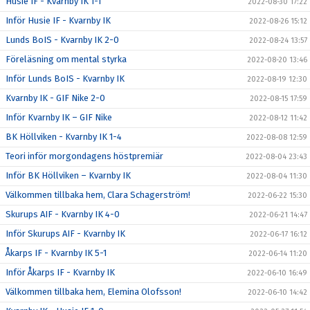
Husie IF - Kvarnby IK 1-1
2022-08-30 17:22
Inför Husie IF - Kvarnby IK
2022-08-26 15:12
Lunds BoIS - Kvarnby IK 2-0
2022-08-24 13:57
Föreläsning om mental styrka
2022-08-20 13:46
Inför Lunds BoIS - Kvarnby IK
2022-08-19 12:30
Kvarnby IK - GIF Nike 2-0
2022-08-15 17:59
Inför Kvarnby IK – GIF Nike
2022-08-12 11:42
BK Höllviken - Kvarnby IK 1-4
2022-08-08 12:59
Teori inför morgondagens höstpremiär
2022-08-04 23:43
Inför BK Höllviken – Kvarnby IK
2022-08-04 11:30
Välkommen tillbaka hem, Clara Schagerström!
2022-06-22 15:30
Skurups AIF - Kvarnby IK 4-0
2022-06-21 14:47
Inför Skurups AIF - Kvarnby IK
2022-06-17 16:12
Åkarps IF - Kvarnby IK 5-1
2022-06-14 11:20
Inför Åkarps IF - Kvarnby IK
2022-06-10 16:49
Välkommen tillbaka hem, Elemina Olofsson!
2022-06-10 14:42