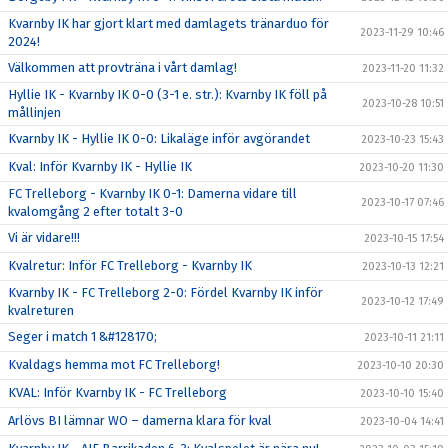
Kvarnby IK har gjort klart med damlagets tränarduo för
2023-11-29 10:46
2024!
Välkommen att provträna i vårt damlag!
2023-11-20 11:32
Hyllie IK - Kvarnby IK 0-0 (3-1 e. str.): Kvarnby IK föll på
2023-10-28 10:51
mållinjen
Kvarnby IK - Hyllie IK 0-0: Likaläge inför avgörandet
2023-10-23 15:43
Kval: Inför Kvarnby IK - Hyllie IK
2023-10-20 11:30
FC Trelleborg - Kvarnby IK 0-1: Damerna vidare till
2023-10-17 07:46
kvalomgång 2 efter totalt 3-0
Vi är vidare!!!
2023-10-15 17:54
Kvalretur: Inför FC Trelleborg - Kvarnby IK
2023-10-13 12:21
Kvarnby IK - FC Trelleborg 2-0: Fördel Kvarnby IK inför
2023-10-12 17:49
kvalreturen
Seger i match 1 &#128170;
2023-10-11 21:11
Kvaldags hemma mot FC Trelleborg!
2023-10-10 20:30
KVAL: Inför Kvarnby IK - FC Trelleborg
2023-10-10 15:40
Arlövs BI lämnar WO – damerna klara för kval
2023-10-04 14:41