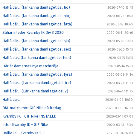
Hallå där… (lär känna damlaget del tio)
2020-07-10 13:45
Hallå där… (lär känna damlaget del nio)
2020-06-25 11:40
Hallå där… (lär känna damlaget del åtta)
2020-06-12 10:40
Såhär inleder Kvarnby IK Div 3 2020
2020-06-11 20:46
Hallå där… (lär känna damlaget del sju)
2020-05-28 15:20
Hallå där… (lär känna damlaget del sex)
2020-05-20 15:45
Hallå där…(lär känna damlaget del fem)
2020-05-15 13:15
Här är damernas nya matchtröja
2020-05-14 15:53
Hallå där… (lär känna damlaget del fyra)
2020-05-08 14:14
Hallå där… (Lär känna damlaget del tre)
2020-04-24 13:21
Hallå där… (Lär känna damlaget del 2)
2020-04-17 11:45
Hallå där…
2020-04-09 10:30
DM-match mot GIF Nike på fredag
2020-03-30 16:00
Kvarnby IK - GIF Nike INSTÄLLD
2020-03-14 09:01
Inför Kvarnby IK - GIF Nike
2020-03-13 16:34
Hyllie IK - Kvarnby IK 9-1
2020-03-07 17:01