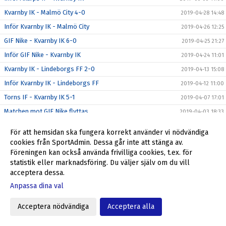
Kvarnby IK - Malmö City 4-0
2019-04-28 14:48
Inför Kvarnby IK - Malmö City
2019-04-26 12:25
GIF Nike - Kvarnby IK 6-0
2019-04-25 21:27
Inför GIF Nike - Kvarnby IK
2019-04-24 11:01
Kvarnby IK - Lindeborgs FF 2-0
2019-04-13 15:08
Inför Kvarnby IK - Lindeborgs FF
2019-04-12 11:00
Torns IF - Kvarnby IK 5-1
2019-04-07 17:01
Matchen mot GIF Nike flyttas
2019-04-03 18:33
Dalby GIF/Genarps IF - Kvarnby IK 2-0
2019-03-17 16:59
För att hemsidan ska fungera korrekt använder vi nödvändiga
Inför Dalby GIF/Genarps IF - Kvarnby IK
2019-03-15 11:00
cookies från SportAdmin. Dessa går inte att stänga av.
Föreningen kan också använda frivilliga cookies, t.ex. för
Kvarnby IK - Spjutstorps IF 1-2
2019-03-10 17:45
statistik eller marknadsföring. Du väljer själv om du vill
Inför Kvarnby IK - Spjutstorps IF
2019-03-08 11:01
acceptera dessa.
Kvarnby IK - Uppåkra IF 1-4
2019-03-03 16:51
Anpassa dina val
Inför Kvarnby IK - Uppåkra IF
2019-03-01 11:00
Acceptera nödvändiga
Acceptera alla
Träningsmatchen mot Asmundtorp ställs in
2019-02-22 13:49
Är du Kvarnbys näste målvakt på damsidan?
2019-02-19 16:01