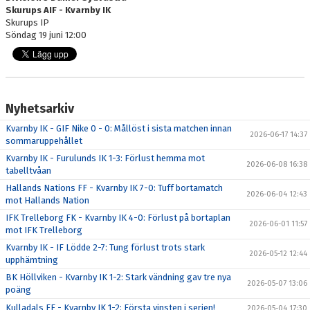
Skurups AIF - Kvarnby IK
Skurups IP
Söndag 19 juni 12:00
Nyhetsarkiv
Kvarnby IK - GIF Nike 0 - 0: Mållöst i sista matchen innan
2026-06-17 14:37
sommaruppehållet
Kvarnby IK - Furulunds IK 1-3: Förlust hemma mot
2026-06-08 16:38
tabelltvåan
Hallands Nations FF - Kvarnby IK 7-0: Tuff bortamatch
2026-06-04 12:43
mot Hallands Nation
IFK Trelleborg FK - Kvarnby IK 4-0: Förlust på bortaplan
2026-06-01 11:57
mot IFK Trelleborg
Kvarnby IK - IF Lödde 2-7: Tung förlust trots stark
2026-05-12 12:44
upphämtning
BK Höllviken - Kvarnby IK 1-2: Stark vändning gav tre nya
2026-05-07 13:06
poäng
Kulladals FF - Kvarnby IK 1-2: Första vinsten i serien!
2026-05-04 17:30