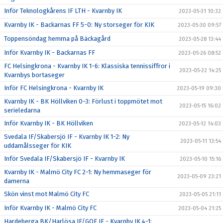
Inför Teknologkårens IF LTH - Kvarnby IK
2023-05-31 10:32
Kvarnby IK - Backarnas FF 5-0: Ny storseger för KIK
2023-05-30 09:57
Toppensöndag hemma på Bäckagård
2023-05-28 13:44
Inför Kvarnby IK - Backarnas FF
2023-05-26 08:52
FC Helsingkrona - Kvarnby IK 1-6: Klassiska tennissiffror i
2023-05-22 14:25
Kvarnbys bortaseger
Inför FC Helsingkrona - Kvarnby IK
2023-05-19 09:30
Kvarnby IK - BK Höllviken 0-3: Förlust i toppmötet mot
2023-05-15 16:02
serieledarna
Inför Kvarnby IK - BK Höllviken
2023-05-12 14:03
Svedala IF/Skabersjö IF - Kvarnby IK 1-2: Ny
2023-05-11 13:54
uddamålsseger för KIK
Inför Svedala IF/Skabersjö IF - Kvarnby IK
2023-05-10 15:16
Kvarnby IK - Malmö City FC 2-1: Ny hemmaseger för
2023-05-09 23:21
damerna
Skön vinst mot Malmö City FC
2023-05-05 21:11
Inför Kvarnby IK - Malmö City FC
2023-05-04 21:25
Hardeberga BK/Harlösa IF/GOF IF - Kvarnby IK 4-1: