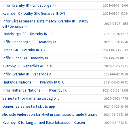
Inför Kvarnby IK - Lindeborgs FF
2021-08-10 18:06
Kvarnby IK - Dalby GIF/Genarps IF 0-1
2021-06-29 17:39
Inför vårsäsongens sista match: Kvarnby IK - Dalby
2021-06-27 12:55
GIF/Genarps IF
Lindeborgs FF - Kvarnby IK 1-1
2021-06-26 12:37
Inför Lindeborgs FF - Kvarnby IK
2021-06-24 16:48
Lunds BK - Kvarnby IK 3-2
2021-06-21 20:19
Inför Lunds BK - Kvarnby IK
2021-06-19 08:37
Kvarnby IK - Veberöds AIF 2-4
2021-06-14 15:45
Inför Kvarnby IK - Veberöds AIF
2021-06-12 15:48
Hallands Nations FF - Kvarnby IK 8-0
2021-06-10 16:12
Inför Hallands Nations FF - Kvarnby IK
2021-06-08 13:08
Seriestart för damerna lördag 5 juni
2021-05-24 17:18
Damernas seriestart skjuts upp
2021-04-26 16:26
Michelle Andersson tar klivit in som assisterande tränare
2021-03-05 13:56
Kvarnby IK förlänger med Elise Johansson Klasén
2021-02-17 12:53