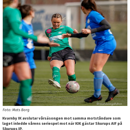
TRÄNING
BILDGALLERI
KONTAKT
Foto: Mats Borg
Kvarnby IK avslutar vårsäsongen mot samma motståndare som
laget inledde vårens seriespel mot när KIK gästar Skurups AIF på
Skurups IP.