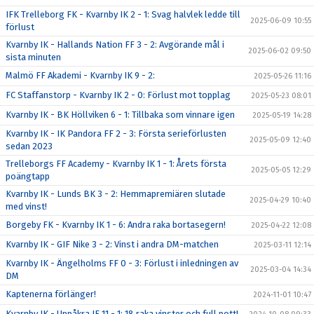
IFK Trelleborg FK - Kvarnby IK 2 - 1: Svag halvlek ledde till
2025-06-09 10:55
förlust
Kvarnby IK - Hallands Nation FF 3 - 2: Avgörande mål i
2025-06-02 09:50
sista minuten
Malmö FF Akademi - Kvarnby IK 9 - 2:
2025-05-26 11:16
FC Staffanstorp - Kvarnby IK 2 - 0: Förlust mot topplag
2025-05-23 08:01
Kvarnby IK - BK Höllviken 6 - 1: Tillbaka som vinnare igen
2025-05-19 14:28
Kvarnby IK - IK Pandora FF 2 - 3: Första serieförlusten
2025-05-09 12:40
sedan 2023
Trelleborgs FF Academy - Kvarnby IK 1 - 1: Årets första
2025-05-05 12:29
poängtapp
Kvarnby IK - Lunds BK 3 - 2: Hemmapremiären slutade
2025-04-29 10:40
med vinst!
Borgeby FK - Kvarnby IK 1 - 6: Andra raka bortasegern!
2025-04-22 12:08
Kvarnby IK - GIF Nike 3 - 2: Vinst i andra DM-matchen
2025-03-11 12:14
Kvarnby IK - Ängelholms FF 0 - 3: Förlust i inledningen av
2025-03-04 14:34
DM
Kaptenerna förlänger!
2024-11-01 10:47
Kvarnby IK - Uppåkra IF 11 - 1: 18 raka vinster och full pott!