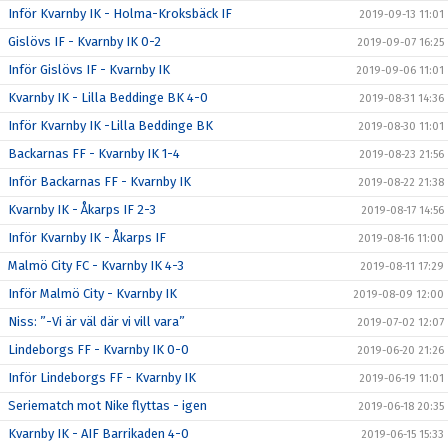
Inför Kvarnby IK - Holma-Kroksbäck IF
2019-09-13 11:01
Gislövs IF - Kvarnby IK 0-2
2019-09-07 16:25
Inför Gislövs IF - Kvarnby IK
2019-09-06 11:01
Kvarnby IK - Lilla Beddinge BK 4-0
2019-08-31 14:36
Inför Kvarnby IK -Lilla Beddinge BK
2019-08-30 11:01
Backarnas FF - Kvarnby IK 1-4
2019-08-23 21:56
Inför Backarnas FF - Kvarnby IK
2019-08-22 21:38
Kvarnby IK - Åkarps IF 2-3
2019-08-17 14:56
Inför Kvarnby IK - Åkarps IF
2019-08-16 11:00
Malmö City FC - Kvarnby IK 4-3
2019-08-11 17:29
Inför Malmö City - Kvarnby IK
2019-08-09 12:00
Niss: ”-Vi är väl där vi vill vara”
2019-07-02 12:07
Lindeborgs FF - Kvarnby IK 0-0
2019-06-20 21:26
Inför Lindeborgs FF - Kvarnby IK
2019-06-19 11:01
Seriematch mot Nike flyttas - igen
2019-06-18 20:35
Kvarnby IK - AIF Barrikaden 4-0
2019-06-15 15:33