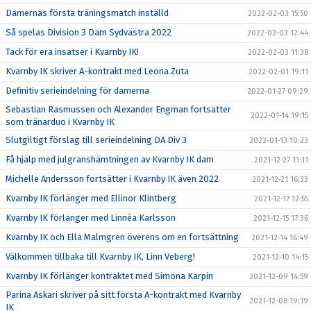
Damernas första träningsmatch inställd
2022-02-03 15:50
Så spelas Division 3 Dam Sydvästra 2022
2022-02-03 12:44
Tack för era insatser i Kvarnby IK!
2022-02-03 11:38
Kvarnby IK skriver A-kontrakt med Leona Zuta
2022-02-01 19:11
Definitiv serieindelning för damerna
2022-01-27 09:29
Sebastian Rasmussen och Alexander Engman fortsätter
2022-01-14 19:15
som tränarduo i Kvarnby IK
Slutgiltigt förslag till serieindelning DA Div 3
2022-01-13 10:23
Få hjälp med julgranshämtningen av Kvarnby IK dam
2021-12-27 11:11
Michelle Andersson fortsätter i Kvarnby IK även 2022
2021-12-21 16:33
Kvarnby IK förlänger med Ellinor Klintberg
2021-12-17 12:55
Kvarnby IK förlänger med Linnéa Karlsson
2021-12-15 17:36
Kvarnby IK och Ella Malmgren överens om en fortsättning
2021-12-14 16:49
Välkommen tillbaka till Kvarnby IK, Linn Veberg!
2021-12-10 14:15
Kvarnby IK förlänger kontraktet med Simona Karpin
2021-12-09 14:59
Parina Askari skriver på sitt första A-kontrakt med Kvarnby
2021-12-08 19:19
IK