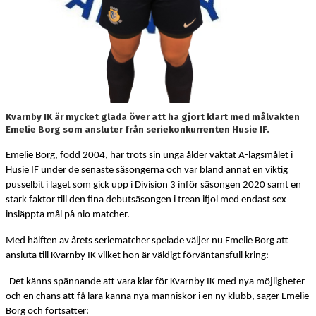
Kvarnby IK är mycket glada över att ha gjort klart med målvakten
Emelie Borg som ansluter från seriekonkurrenten Husie IF.
Emelie Borg, född 2004, har trots sin unga ålder vaktat A-lagsmålet i
Husie IF under de senaste säsongerna och var bland annat en viktig
pusselbit i laget som gick upp i Division 3 inför säsongen 2020 samt en
stark faktor till den fina debutsäsongen i trean ifjol med endast sex
insläppta mål på nio matcher.
Med hälften av årets seriematcher spelade väljer nu Emelie Borg att
ansluta till Kvarnby IK vilket hon är väldigt förväntansfull kring:
-Det känns spännande att vara klar för Kvarnby IK med nya möjligheter
och en chans att få lära känna nya människor i en ny klubb, säger Emelie
Borg och fortsätter: