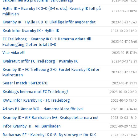
Välkommen att provträna i vårt damlag!
2023-11-20 11:32
Hyllie IK - Kvarnby IK 0-0 (3-1 e. str.): Kvarnby IK föll på
2023-10-28 10:51
mållinjen
Kvarnby IK - Hyllie IK 0-0: Likaläge inför avgörandet
2023-10-23 15:43
Kval: Inför Kvarnby IK - Hyllie IK
2023-10-20 11:30
FC Trelleborg - Kvarnby IK 0-1: Damerna vidare till
2023-10-17 07:46
kvalomgång 2 efter totalt 3-0
Vi är vidare!!!
2023-10-15 17:54
Kvalretur: Inför FC Trelleborg - Kvarnby IK
2023-10-13 12:21
Kvarnby IK - FC Trelleborg 2-0: Fördel Kvarnby IK inför
2023-10-12 17:49
kvalreturen
Seger i match 1 &#128170;
2023-10-11 21:11
Kvaldags hemma mot FC Trelleborg!
2023-10-10 20:30
KVAL: Inför Kvarnby IK - FC Trelleborg
2023-10-10 15:40
Arlövs BI lämnar WO – damerna klara för kval
2023-10-04 14:41
Kvarnby IK - AIF Barrikaden 6-3: Kvalspelet är nära nu!
2023-10-03 15:19
Inför Kvarnby IK - AIF Barrikaden
2023-09-29 11:22
Backarnas FF - Kvarnby IK 0-8: Ny storseger för KIK
2023-09-27 11:42