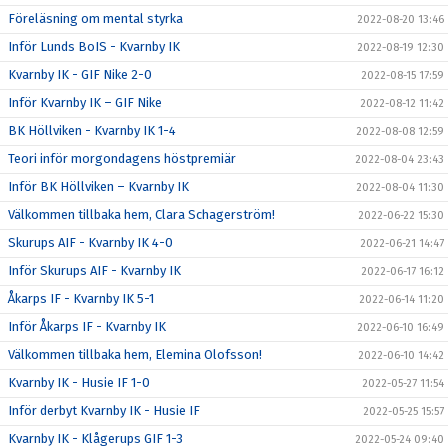
Föreläsning om mental styrka
2022-08-20 13:46
Inför Lunds BoIS - Kvarnby IK
2022-08-19 12:30
Kvarnby IK - GIF Nike 2-0
2022-08-15 17:59
Inför Kvarnby IK – GIF Nike
2022-08-12 11:42
BK Höllviken - Kvarnby IK 1-4
2022-08-08 12:59
Teori inför morgondagens höstpremiär
2022-08-04 23:43
Inför BK Höllviken – Kvarnby IK
2022-08-04 11:30
Välkommen tillbaka hem, Clara Schagerström!
2022-06-22 15:30
Skurups AIF - Kvarnby IK 4-0
2022-06-21 14:47
Inför Skurups AIF - Kvarnby IK
2022-06-17 16:12
Åkarps IF - Kvarnby IK 5-1
2022-06-14 11:20
Inför Åkarps IF - Kvarnby IK
2022-06-10 16:49
Välkommen tillbaka hem, Elemina Olofsson!
2022-06-10 14:42
Kvarnby IK - Husie IF 1-0
2022-05-27 11:54
Inför derbyt Kvarnby IK - Husie IF
2022-05-25 15:57
Kvarnby IK - Klågerups GIF 1-3
2022-05-24 09:40