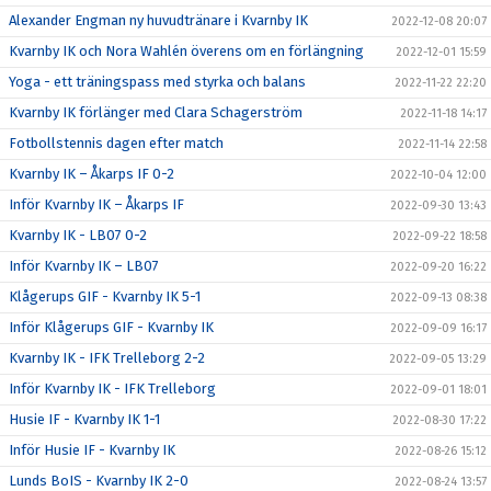
Alexander Engman ny huvudtränare i Kvarnby IK
2022-12-08 20:07
Kvarnby IK och Nora Wahlén överens om en förlängning
2022-12-01 15:59
Yoga - ett träningspass med styrka och balans
2022-11-22 22:20
Kvarnby IK förlänger med Clara Schagerström
2022-11-18 14:17
Fotbollstennis dagen efter match
2022-11-14 22:58
Kvarnby IK – Åkarps IF 0-2
2022-10-04 12:00
Inför Kvarnby IK – Åkarps IF
2022-09-30 13:43
Kvarnby IK - LB07 0-2
2022-09-22 18:58
Inför Kvarnby IK – LB07
2022-09-20 16:22
Klågerups GIF - Kvarnby IK 5-1
2022-09-13 08:38
Inför Klågerups GIF - Kvarnby IK
2022-09-09 16:17
Kvarnby IK - IFK Trelleborg 2-2
2022-09-05 13:29
Inför Kvarnby IK - IFK Trelleborg
2022-09-01 18:01
Husie IF - Kvarnby IK 1-1
2022-08-30 17:22
Inför Husie IF - Kvarnby IK
2022-08-26 15:12
Lunds BoIS - Kvarnby IK 2-0
2022-08-24 13:57