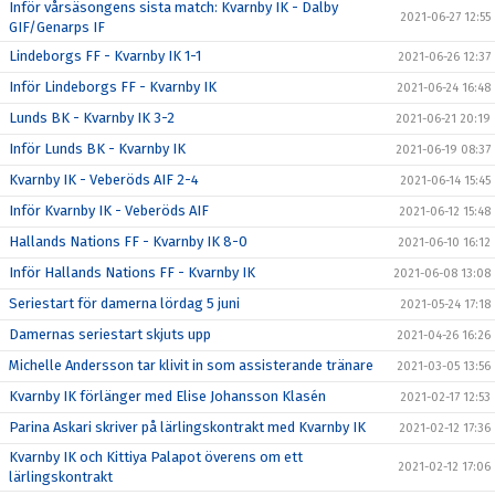
Inför vårsäsongens sista match: Kvarnby IK - Dalby
2021-06-27 12:55
GIF/Genarps IF
Lindeborgs FF - Kvarnby IK 1-1
2021-06-26 12:37
Inför Lindeborgs FF - Kvarnby IK
2021-06-24 16:48
Lunds BK - Kvarnby IK 3-2
2021-06-21 20:19
Inför Lunds BK - Kvarnby IK
2021-06-19 08:37
Kvarnby IK - Veberöds AIF 2-4
2021-06-14 15:45
Inför Kvarnby IK - Veberöds AIF
2021-06-12 15:48
Hallands Nations FF - Kvarnby IK 8-0
2021-06-10 16:12
Inför Hallands Nations FF - Kvarnby IK
2021-06-08 13:08
Seriestart för damerna lördag 5 juni
2021-05-24 17:18
Damernas seriestart skjuts upp
2021-04-26 16:26
Michelle Andersson tar klivit in som assisterande tränare
2021-03-05 13:56
Kvarnby IK förlänger med Elise Johansson Klasén
2021-02-17 12:53
Parina Askari skriver på lärlingskontrakt med Kvarnby IK
2021-02-12 17:36
Kvarnby IK och Kittiya Palapot överens om ett
2021-02-12 17:06
lärlingskontrakt