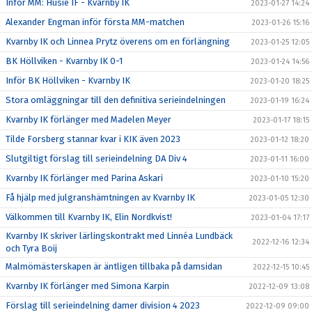
Inför MM: Husie IF - Kvarnby IK
2023-01-27 14:24
Alexander Engman inför första MM-matchen
2023-01-26 15:16
Kvarnby IK och Linnea Prytz överens om en förlängning
2023-01-25 12:05
BK Höllviken - Kvarnby IK 0-1
2023-01-24 14:56
Inför BK Höllviken - Kvarnby IK
2023-01-20 18:25
Stora omläggningar till den definitiva serieindelningen
2023-01-19 16:24
Kvarnby IK förlänger med Madelen Meyer
2023-01-17 18:15
Tilde Forsberg stannar kvar i KIK även 2023
2023-01-12 18:20
Slutgiltigt förslag till serieindelning DA Div 4
2023-01-11 16:00
Kvarnby IK förlänger med Parina Askari
2023-01-10 15:20
Få hjälp med julgranshämtningen av Kvarnby IK
2023-01-05 12:30
Välkommen till Kvarnby IK, Elin Nordkvist!
2023-01-04 17:17
Kvarnby IK skriver lärlingskontrakt med Linnéa Lundbäck
2022-12-16 12:34
och Tyra Boij
Malmömästerskapen är äntligen tillbaka på damsidan
2022-12-15 10:45
Kvarnby IK förlänger med Simona Karpin
2022-12-09 13:08
Förslag till serieindelning damer division 4 2023
2022-12-09 09:00