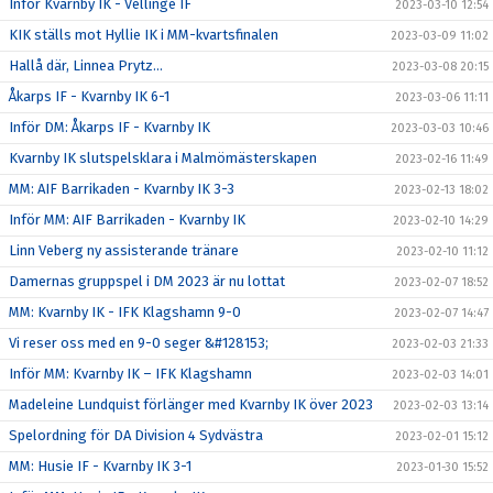
Inför Kvarnby IK - Vellinge IF
2023-03-10 12:54
KIK ställs mot Hyllie IK i MM-kvartsfinalen
2023-03-09 11:02
Hallå där, Linnea Prytz...
2023-03-08 20:15
Åkarps IF - Kvarnby IK 6-1
2023-03-06 11:11
Inför DM: Åkarps IF - Kvarnby IK
2023-03-03 10:46
Kvarnby IK slutspelsklara i Malmömästerskapen
2023-02-16 11:49
MM: AIF Barrikaden - Kvarnby IK 3-3
2023-02-13 18:02
Inför MM: AIF Barrikaden - Kvarnby IK
2023-02-10 14:29
Linn Veberg ny assisterande tränare
2023-02-10 11:12
Damernas gruppspel i DM 2023 är nu lottat
2023-02-07 18:52
MM: Kvarnby IK - IFK Klagshamn 9-0
2023-02-07 14:47
Vi reser oss med en 9-0 seger &#128153;
2023-02-03 21:33
Inför MM: Kvarnby IK – IFK Klagshamn
2023-02-03 14:01
Madeleine Lundquist förlänger med Kvarnby IK över 2023
2023-02-03 13:14
Spelordning för DA Division 4 Sydvästra
2023-02-01 15:12
MM: Husie IF - Kvarnby IK 3-1
2023-01-30 15:52