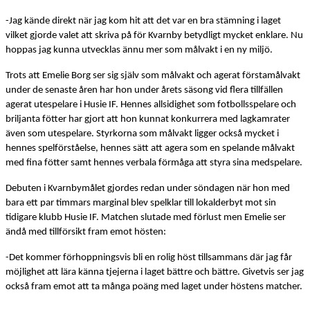
-Jag kände direkt när jag kom hit att det var en bra stämning i laget
vilket gjorde valet att skriva på för Kvarnby betydligt mycket enklare. Nu
hoppas jag kunna utvecklas ännu mer som målvakt i en ny miljö.
Trots att Emelie Borg ser sig själv som målvakt och agerat förstamålvakt
under de senaste åren har hon under årets säsong vid flera tillfällen
agerat utespelare i Husie IF. Hennes allsidighet som fotbollsspelare och
briljanta fötter har gjort att hon kunnat konkurrera med lagkamrater
även som utespelare. Styrkorna som målvakt ligger också mycket i
hennes spelförståelse, hennes sätt att agera som en spelande målvakt
med fina fötter samt hennes verbala förmåga att styra sina medspelare.
Debuten i Kvarnbymålet gjordes redan under söndagen när hon med
bara ett par timmars marginal blev spelklar till lokalderbyt mot sin
tidigare klubb Husie IF. Matchen slutade med förlust men Emelie ser
ändå med tillförsikt fram emot hösten:
-Det kommer förhoppningsvis bli en rolig höst tillsammans där jag får
möjlighet att lära känna tjejerna i laget bättre och bättre. Givetvis ser jag
också fram emot att ta många poäng med laget under höstens matcher.