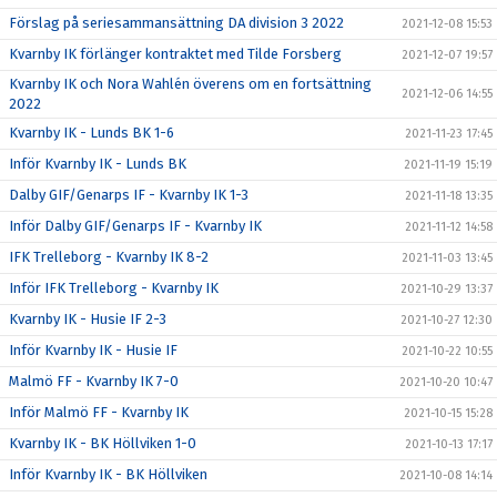
Förslag på seriesammansättning DA division 3 2022
2021-12-08 15:53
Kvarnby IK förlänger kontraktet med Tilde Forsberg
2021-12-07 19:57
Kvarnby IK och Nora Wahlén överens om en fortsättning
2021-12-06 14:55
2022
Kvarnby IK - Lunds BK 1-6
2021-11-23 17:45
Inför Kvarnby IK - Lunds BK
2021-11-19 15:19
Dalby GIF/Genarps IF - Kvarnby IK 1-3
2021-11-18 13:35
Inför Dalby GIF/Genarps IF - Kvarnby IK
2021-11-12 14:58
IFK Trelleborg - Kvarnby IK 8-2
2021-11-03 13:45
Inför IFK Trelleborg - Kvarnby IK
2021-10-29 13:37
Kvarnby IK - Husie IF 2-3
2021-10-27 12:30
Inför Kvarnby IK - Husie IF
2021-10-22 10:55
Malmö FF - Kvarnby IK 7-0
2021-10-20 10:47
Inför Malmö FF - Kvarnby IK
2021-10-15 15:28
Kvarnby IK - BK Höllviken 1-0
2021-10-13 17:17
Inför Kvarnby IK - BK Höllviken
2021-10-08 14:14