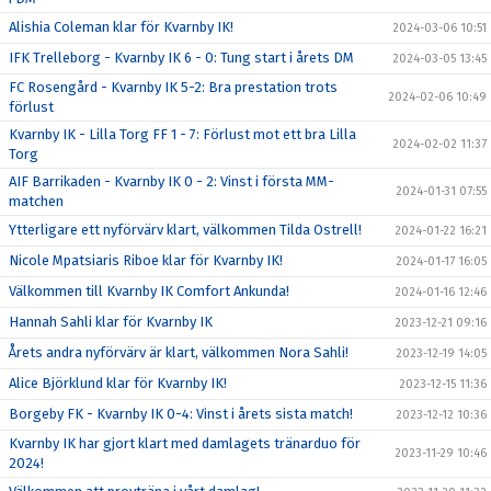
Alishia Coleman klar för Kvarnby IK!
2024-03-06 10:51
IFK Trelleborg - Kvarnby IK 6 - 0: Tung start i årets DM
2024-03-05 13:45
FC Rosengård - Kvarnby IK 5-2: Bra prestation trots
2024-02-06 10:49
förlust
Kvarnby IK - Lilla Torg FF 1 - 7: Förlust mot ett bra Lilla
2024-02-02 11:37
Torg
AIF Barrikaden - Kvarnby IK 0 - 2: Vinst i första MM-
2024-01-31 07:55
matchen
Ytterligare ett nyförvärv klart, välkommen Tilda Ostrell!
2024-01-22 16:21
Nicole Mpatsiaris Riboe klar för Kvarnby IK!
2024-01-17 16:05
Välkommen till Kvarnby IK Comfort Ankunda!
2024-01-16 12:46
Hannah Sahli klar för Kvarnby IK
2023-12-21 09:16
Årets andra nyförvärv är klart, välkommen Nora Sahli!
2023-12-19 14:05
Alice Björklund klar för Kvarnby IK!
2023-12-15 11:36
Borgeby FK - Kvarnby IK 0-4: Vinst i årets sista match!
2023-12-12 10:36
Kvarnby IK har gjort klart med damlagets tränarduo för
2023-11-29 10:46
2024!