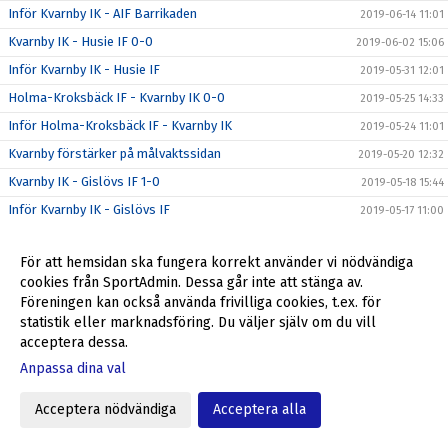
Inför Kvarnby IK - AIF Barrikaden
2019-06-14 11:01
Kvarnby IK - Husie IF 0-0
2019-06-02 15:06
Inför Kvarnby IK - Husie IF
2019-05-31 12:01
Holma-Kroksbäck IF - Kvarnby IK 0-0
2019-05-25 14:33
Inför Holma-Kroksbäck IF - Kvarnby IK
2019-05-24 11:01
Kvarnby förstärker på målvaktssidan
2019-05-20 12:32
Kvarnby IK - Gislövs IF 1-0
2019-05-18 15:44
Inför Kvarnby IK - Gislövs IF
2019-05-17 11:00
Lilla Beddinge BK - Kvarnby IK 0-6
2019-05-12 14:49
För att hemsidan ska fungera korrekt använder vi nödvändiga
Inför Lilla Beddinge BK - Kvarnby IK
2019-05-10 12:00
cookies från SportAdmin. Dessa går inte att stänga av.
Kvarnby IK - Backarnas FF 5-0
2019-05-08 21:38
Föreningen kan också använda frivilliga cookies, t.ex. för
Inför Kvarnby IK - Backarnas FF
statistik eller marknadsföring. Du väljer själv om du vill
2019-05-07 10:02
acceptera dessa.
Åkarps IF - Kvarnby IK 3-1
2019-05-04 14:24
Anpassa dina val
Inför Åkarps IF - Kvarnby IK
2019-05-03 11:00
Kvarnby IK - Malmö City 4-0
2019-04-28 14:48
Acceptera nödvändiga
Acceptera alla
Inför Kvarnby IK - Malmö City
2019-04-26 12:25