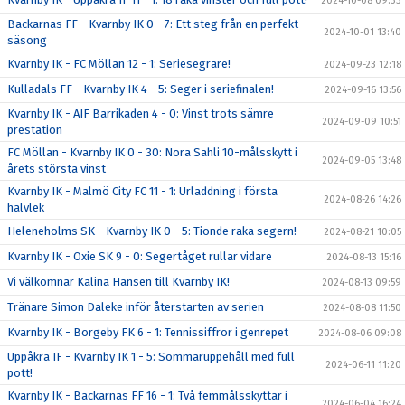
2024-10-08 09:33
Backarnas FF - Kvarnby IK 0 - 7: Ett steg från en perfekt
2024-10-01 13:40
säsong
Kvarnby IK - FC Möllan 12 - 1: Seriesegrare!
2024-09-23 12:18
Kulladals FF - Kvarnby IK 4 - 5: Seger i seriefinalen!
2024-09-16 13:56
Kvarnby IK - AIF Barrikaden 4 - 0: Vinst trots sämre
2024-09-09 10:51
prestation
FC Möllan - Kvarnby IK 0 - 30: Nora Sahli 10-målsskytt i
2024-09-05 13:48
årets största vinst
Kvarnby IK - Malmö City FC 11 - 1: Urladdning i första
2024-08-26 14:26
halvlek
Heleneholms SK - Kvarnby IK 0 - 5: Tionde raka segern!
2024-08-21 10:05
Kvarnby IK - Oxie SK 9 - 0: Segertåget rullar vidare
2024-08-13 15:16
Vi välkomnar Kalina Hansen till Kvarnby IK!
2024-08-13 09:59
Tränare Simon Daleke inför återstarten av serien
2024-08-08 11:50
Kvarnby IK - Borgeby FK 6 - 1: Tennissiffror i genrepet
2024-08-06 09:08
Uppåkra IF - Kvarnby IK 1 - 5: Sommaruppehåll med full
2024-06-11 11:20
pott!
Kvarnby IK - Backarnas FF 16 - 1: Två femmålsskyttar i
2024-06-04 16:24