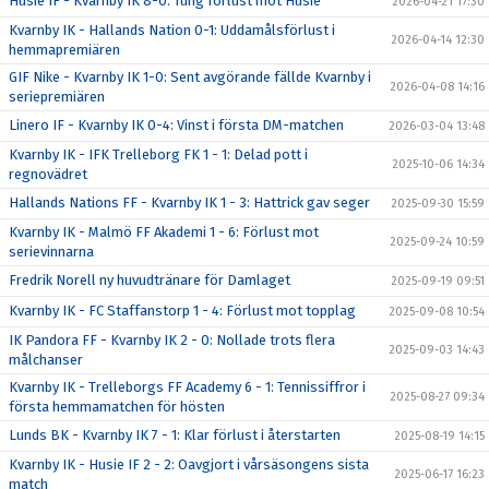
Husie IF - Kvarnby IK 8-0: Tung förlust mot Husie
2026-04-21 17:30
Kvarnby IK - Hallands Nation 0-1: Uddamålsförlust i
2026-04-14 12:30
hemmapremiären
GIF Nike - Kvarnby IK 1-0: Sent avgörande fällde Kvarnby i
2026-04-08 14:16
seriepremiären
Linero IF - Kvarnby IK 0-4: Vinst i första DM-matchen
2026-03-04 13:48
Kvarnby IK - IFK Trelleborg FK 1 - 1: Delad pott i
2025-10-06 14:34
regnovädret
Hallands Nations FF - Kvarnby IK 1 - 3: Hattrick gav seger
2025-09-30 15:59
Kvarnby IK - Malmö FF Akademi 1 - 6: Förlust mot
2025-09-24 10:59
serievinnarna
Fredrik Norell ny huvudtränare för Damlaget
2025-09-19 09:51
Kvarnby IK - FC Staffanstorp 1 - 4: Förlust mot topplag
2025-09-08 10:54
IK Pandora FF - Kvarnby IK 2 - 0: Nollade trots flera
2025-09-03 14:43
målchanser
Kvarnby IK - Trelleborgs FF Academy 6 - 1: Tennissiffror i
2025-08-27 09:34
första hemmamatchen för hösten
Lunds BK - Kvarnby IK 7 - 1: Klar förlust i återstarten
2025-08-19 14:15
Kvarnby IK - Husie IF 2 - 2: Oavgjort i vårsäsongens sista
2025-06-17 16:23
match