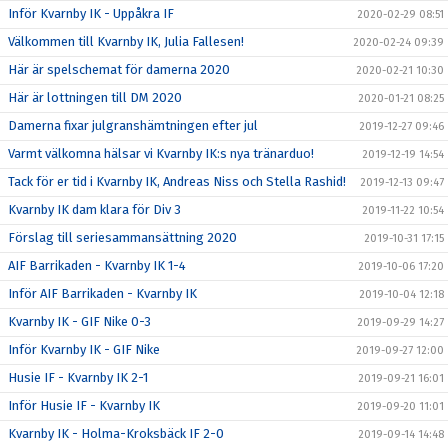
Inför Kvarnby IK - Uppåkra IF
2020-02-29 08:51
Välkommen till Kvarnby IK, Julia Fallesen!
2020-02-24 09:39
Här är spelschemat för damerna 2020
2020-02-21 10:30
Här är lottningen till DM 2020
2020-01-21 08:25
Damerna fixar julgranshämtningen efter jul
2019-12-27 09:46
Varmt välkomna hälsar vi Kvarnby IK:s nya tränarduo!
2019-12-19 14:54
Tack för er tid i Kvarnby IK, Andreas Niss och Stella Rashid!
2019-12-13 09:47
Kvarnby IK dam klara för Div 3
2019-11-22 10:54
Förslag till seriesammansättning 2020
2019-10-31 17:15
AIF Barrikaden - Kvarnby IK 1-4
2019-10-06 17:20
Inför AIF Barrikaden - Kvarnby IK
2019-10-04 12:18
Kvarnby IK - GIF Nike 0-3
2019-09-29 14:27
Inför Kvarnby IK - GIF Nike
2019-09-27 12:00
Husie IF - Kvarnby IK 2-1
2019-09-21 16:01
Inför Husie IF - Kvarnby IK
2019-09-20 11:01
Kvarnby IK - Holma-Kroksbäck IF 2-0
2019-09-14 14:48