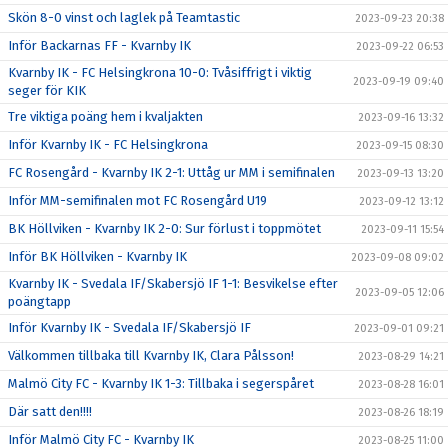
Skön 8-0 vinst och laglek på Teamtastic
2023-09-23 20:38
Inför Backarnas FF - Kvarnby IK
2023-09-22 06:53
Kvarnby IK - FC Helsingkrona 10-0: Tvåsiffrigt i viktig
2023-09-19 09:40
seger för KIK
Tre viktiga poäng hem i kvaljakten
2023-09-16 13:32
Inför Kvarnby IK - FC Helsingkrona
2023-09-15 08:30
FC Rosengård - Kvarnby IK 2-1: Uttåg ur MM i semifinalen
2023-09-13 13:20
Inför MM-semifinalen mot FC Rosengård U19
2023-09-12 13:12
BK Höllviken - Kvarnby IK 2-0: Sur förlust i toppmötet
2023-09-11 15:54
Inför BK Höllviken - Kvarnby IK
2023-09-08 09:02
Kvarnby IK - Svedala IF/Skabersjö IF 1-1: Besvikelse efter
2023-09-05 12:06
poängtapp
Inför Kvarnby IK - Svedala IF/Skabersjö IF
2023-09-01 09:21
Välkommen tillbaka till Kvarnby IK, Clara Pålsson!
2023-08-29 14:21
Malmö City FC - Kvarnby IK 1-3: Tillbaka i segerspåret
2023-08-28 16:01
Där satt den!!!!
2023-08-26 18:19
Inför Malmö City FC - Kvarnby IK
2023-08-25 11:00