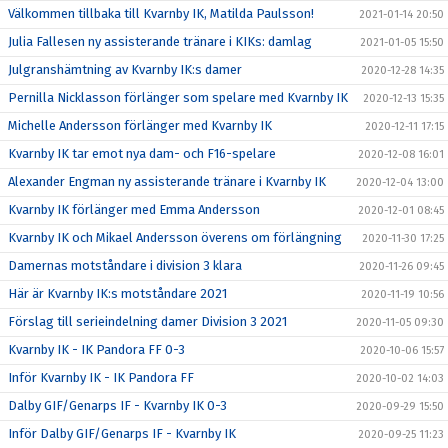
Välkommen tillbaka till Kvarnby IK, Matilda Paulsson!
2021-01-14 20:50
Julia Fallesen ny assisterande tränare i KIKs: damlag
2021-01-05 15:50
Julgranshämtning av Kvarnby IK:s damer
2020-12-28 14:35
Pernilla Nicklasson förlänger som spelare med Kvarnby IK
2020-12-13 15:35
Michelle Andersson förlänger med Kvarnby IK
2020-12-11 17:15
Kvarnby IK tar emot nya dam- och F16-spelare
2020-12-08 16:01
Alexander Engman ny assisterande tränare i Kvarnby IK
2020-12-04 13:00
Kvarnby IK förlänger med Emma Andersson
2020-12-01 08:45
Kvarnby IK och Mikael Andersson överens om förlängning
2020-11-30 17:25
Damernas motståndare i division 3 klara
2020-11-26 09:45
Här är Kvarnby IK:s motståndare 2021
2020-11-19 10:56
Förslag till serieindelning damer Division 3 2021
2020-11-05 09:30
Kvarnby IK - IK Pandora FF 0-3
2020-10-06 15:57
Inför Kvarnby IK - IK Pandora FF
2020-10-02 14:03
Dalby GIF/Genarps IF - Kvarnby IK 0-3
2020-09-29 15:50
Inför Dalby GIF/Genarps IF - Kvarnby IK
2020-09-25 11:23