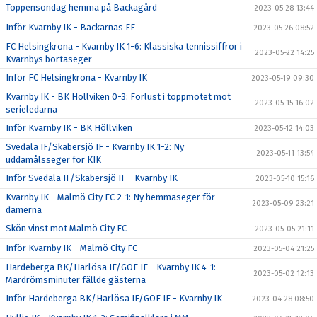
Toppensöndag hemma på Bäckagård
2023-05-28 13:44
Inför Kvarnby IK - Backarnas FF
2023-05-26 08:52
FC Helsingkrona - Kvarnby IK 1-6: Klassiska tennissiffror i
2023-05-22 14:25
Kvarnbys bortaseger
Inför FC Helsingkrona - Kvarnby IK
2023-05-19 09:30
Kvarnby IK - BK Höllviken 0-3: Förlust i toppmötet mot
2023-05-15 16:02
serieledarna
Inför Kvarnby IK - BK Höllviken
2023-05-12 14:03
Svedala IF/Skabersjö IF - Kvarnby IK 1-2: Ny
2023-05-11 13:54
uddamålsseger för KIK
Inför Svedala IF/Skabersjö IF - Kvarnby IK
2023-05-10 15:16
Kvarnby IK - Malmö City FC 2-1: Ny hemmaseger för
2023-05-09 23:21
damerna
Skön vinst mot Malmö City FC
2023-05-05 21:11
Inför Kvarnby IK - Malmö City FC
2023-05-04 21:25
Hardeberga BK/Harlösa IF/GOF IF - Kvarnby IK 4-1:
2023-05-02 12:13
Mardrömsminuter fällde gästerna
Inför Hardeberga BK/Harlösa IF/GOF IF - Kvarnby IK
2023-04-28 08:50