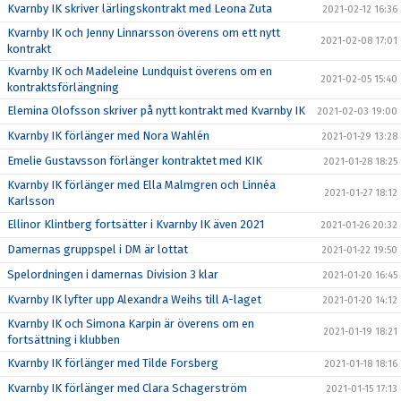
Kvarnby IK skriver lärlingskontrakt med Leona Zuta
2021-02-12 16:36
Kvarnby IK och Jenny Linnarsson överens om ett nytt
2021-02-08 17:01
kontrakt
Kvarnby IK och Madeleine Lundquist överens om en
2021-02-05 15:40
kontraktsförlängning
Elemina Olofsson skriver på nytt kontrakt med Kvarnby IK
2021-02-03 19:00
Kvarnby IK förlänger med Nora Wahlén
2021-01-29 13:28
Emelie Gustavsson förlänger kontraktet med KIK
2021-01-28 18:25
Kvarnby IK förlänger med Ella Malmgren och Linnéa
2021-01-27 18:12
Karlsson
Ellinor Klintberg fortsätter i Kvarnby IK även 2021
2021-01-26 20:32
Damernas gruppspel i DM är lottat
2021-01-22 19:50
Spelordningen i damernas Division 3 klar
2021-01-20 16:45
Kvarnby IK lyfter upp Alexandra Weihs till A-laget
2021-01-20 14:12
Kvarnby IK och Simona Karpin är överens om en
2021-01-19 18:21
fortsättning i klubben
Kvarnby IK förlänger med Tilde Forsberg
2021-01-18 18:16
Kvarnby IK förlänger med Clara Schagerström
2021-01-15 17:13