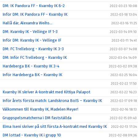
DM: IK Pandora FF - Kvarnby IK 8-2
2022-03-23 10:08
Inför DM: IK Pandora FF - Kvarnby IK
2022-03-18 13:04
Hallå där, Alexandra Weihs...
2022-03-16 11:25
DM: Kvarnby IK - Vellinge IF 1-3
2022-03-14 09:10
Inför DM: Kvarnby IK - Vellinge IF
2022-03-11 14:41
DM: FC Trelleborg - Kvarnby IK 3-3
2022-03-07 14:08
DM: Inför FC Trelleborg - Kvarnby IK
2022-03-04 14:09
Hardeberga BK - Kvarnby IK 3-4
2022-03-02 09:38
Inför Hardeberga BK - Kvarnby IK
2022-02-25 16:04
2022-02-22 17:50
Kvarnby IK skriver A-kontrakt med Kittiya Palapot
2022-02-22 16:23
Inför årets första match: Landskrona BoIS – Kvarnby IK
2022-02-17 09:18
Välkommen till Kvarnby IK, Madelen Meyer!
2022-02-16 18:13
Gruppspelsmatcherna i DM fastställda
2022-02-15 09:40
Elma Iseni skriver på sitt första A-kontrakt med Kvarnby IK
2022-02-13 17:34
DM lottad - Kvarnby IK i grupp 10
2022-02-08 09:36