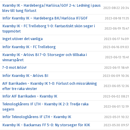
Kvarnby IK - Hardeberga/Harlösa/GOF 2-4: Ledning i paus
2023-08-22 20:34
blev till tung förlust
Inför Kvarnby IK – Hardeberga BK/Harlösa IF/GOF
2023-08-18 11:35
Kvarnby IK - FC Trelleborg 1-0: Fantastiskt skön seger i
2023-06-19 15:47
toppmötet
Inget utöver det vanliga
2023-06-17 14:09
Inför Kvarnby IK - FC Trelleborg
2023-06-16 09:03
Kvarnby IK - Arlövs BI 7-0: Storseger och tillbaka i
2023-06-13 15:41
vinnarspåret
7-0 mot Arlöv!
2023-06-11 18:49
Inför Kvarnby IK - Arlövs BI
2023-06-09 10:36
AIF Barrikaden - Kvarnby IK 1-0: Förlust och missräkning
2023-06-05 12:36
efter tre raka vinster
Inför AIF Barrikaden - Kvarnby IK
2023-06-02 08:21
Teknologkårens IF LTH - Kvarnby IK 2-3: Tredje raka
2023-06-01 12:19
segern
Inför Teknologkårens IF LTH - Kvarnby IK
2023-05-31 10:32
Kvarnby IK - Backarnas FF 5-0: Ny storseger för KIK
2023-05-30 09:57