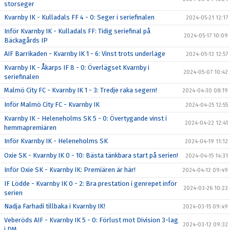
storseger
Kvarnby IK - Kulladals FF 4 - 0: Seger i seriefinalen
2024-05-21 12:17
Inför Kvarnby IK - Kulladals FF: Tidig seriefinal på
2024-05-17 10:09
Bäckagårds IP
AIF Barrikaden - Kvarnby IK 1 - 6: Vinst trots underläge
2024-05-13 12:57
Kvarnby IK - Åkarps IF 8 - 0: Överlägset Kvarnby i
2024-05-07 10:42
seriefinalen
Malmö City FC - Kvarnby IK 1 - 3: Tredje raka segern!
2024-04-30 08:19
Inför Malmö City FC - Kvarnby IK
2024-04-25 12:55
Kvarnby IK - Heleneholms SK 5 - 0: Övertygande vinst i
2024-04-22 12:41
hemmapremiären
Inför Kvarnby IK - Heleneholms SK
2024-04-19 11:12
Oxie SK - Kvarnby IK 0 - 10: Bästa tänkbara start på serien!
2024-04-15 14:31
Inför Oxie SK - Kvarnby IK: Premiären är här!
2024-04-12 09:49
IF Lödde - Kvarnby IK 0 - 2: Bra prestation i genrepet inför
2024-03-26 10:22
serien
Nadja Farhadi tillbaka i Kvarnby IK!
2024-03-15 09:49
Veberöds AIF - Kvarnby IK 5 - 0: Förlust mot Division 3-lag
2024-03-12 09:32
i DM