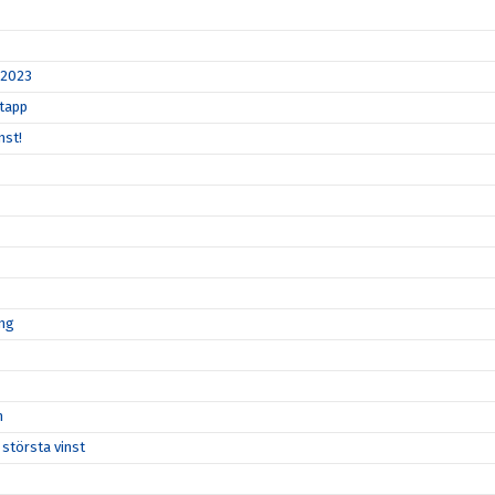
 2023
gtapp
nst!
ong
n
 största vinst