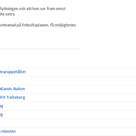
pflyttningen och att hon ser fram emot
te extra.
i utmanad på fotbollsplanen, få möjligheten
ommaruppehållet
n
allands Nation
 IFK Trelleborg
ng
ng
ta minuten