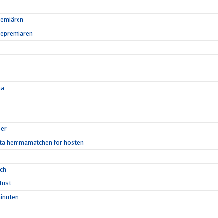
remiären
riepremiären
na
ser
örsta hemmamatchen för hösten
tch
rlust
minuten