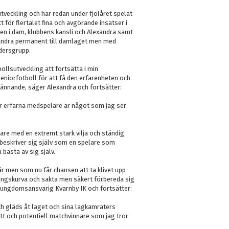
utveckling och har redan under fjolåret spelat
t för flertalet fina och avgörande insatser i
ben i dam, klubbens kansli och Alexandra samt
exandra permanent till damlaget men med
ldersgrupp.
ollsutveckling att fortsätta i min
 seniorfotboll för att få den erfarenheten och
pännande, säger Alexandra och fortsätter:
r erfarna medspelare är något som jag ser
are med en extremt stark vilja och ständig
 beskriver sig själv som en spelare som
a bästa av sig själv.
i år men som nu får chansen att ta klivet upp
klingskurva och sakta men säkert förbereda sig
h ungdomsansvarig Kvarnby IK och fortsätter:
ch gläds åt laget och sina lagkamraters
tt och potentiell matchvinnare som jag tror