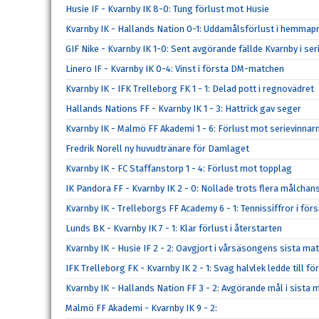
Husie IF - Kvarnby IK 8-0: Tung förlust mot Husie
Kvarnby IK - Hallands Nation 0-1: Uddamålsförlust i hemmap
GIF Nike - Kvarnby IK 1-0: Sent avgörande fällde Kvarnby i se
Linero IF - Kvarnby IK 0-4: Vinst i första DM-matchen
Kvarnby IK - IFK Trelleborg FK 1 - 1: Delad pott i regnovädret
Hallands Nations FF - Kvarnby IK 1 - 3: Hattrick gav seger
Kvarnby IK - Malmö FF Akademi 1 - 6: Förlust mot serievinnar
Fredrik Norell ny huvudtränare för Damlaget
Kvarnby IK - FC Staffanstorp 1 - 4: Förlust mot topplag
IK Pandora FF - Kvarnby IK 2 - 0: Nollade trots flera målchan
Kvarnby IK - Trelleborgs FF Academy 6 - 1: Tennissiffror i f
Lunds BK - Kvarnby IK 7 - 1: Klar förlust i återstarten
Kvarnby IK - Husie IF 2 - 2: Oavgjort i vårsäsongens sista ma
IFK Trelleborg FK - Kvarnby IK 2 - 1: Svag halvlek ledde till fö
Kvarnby IK - Hallands Nation FF 3 - 2: Avgörande mål i sista 
Malmö FF Akademi - Kvarnby IK 9 - 2: