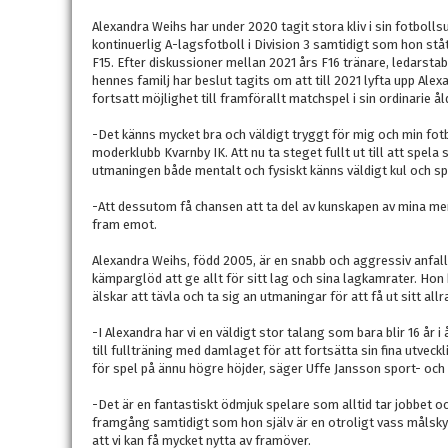
Alexandra Weihs har under 2020 tagit stora kliv i sin fotbolls
kontinuerlig A-lagsfotboll i Division 3 samtidigt som hon ståt
F15. Efter diskussioner mellan 2021 års F16 tränare, ledarsta
hennes familj har beslut tagits om att till 2021 lyfta upp Al
fortsatt möjlighet till framförallt matchspel i sin ordinarie å
-Det känns mycket bra och väldigt tryggt för mig och min fotb
moderklubb Kvarnby IK. Att nu ta steget fullt ut till att spela
utmaningen både mentalt och fysiskt känns väldigt kul och s
-Att dessutom få chansen att ta del av kunskapen av mina me
fram emot.
Alexandra Weihs, född 2005, är en snabb och aggressiv anfall
kämparglöd att ge allt för sitt lag och sina lagkamrater. Hon
älskar att tävla och ta sig an utmaningar för att få ut sitt allr
-I Alexandra har vi en väldigt stor talang som bara blir 16 år 
till fullträning med damlaget för att fortsätta sin fina utvec
för spel på ännu högre höjder, säger Uffe Jansson sport- oc
-Det är en fantastiskt ödmjuk spelare som alltid tar jobbet o
framgång samtidigt som hon själv är en otroligt vass målsky
att vi kan få mycket nytta av framöver.