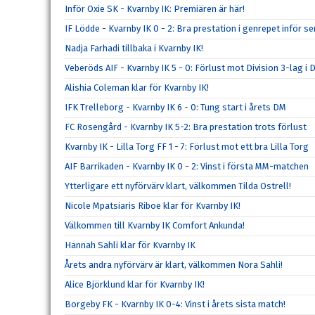
Inför Oxie SK - Kvarnby IK: Premiären är här!
IF Lödde - Kvarnby IK 0 - 2: Bra prestation i genrepet inför se
Nadja Farhadi tillbaka i Kvarnby IK!
Veberöds AIF - Kvarnby IK 5 - 0: Förlust mot Division 3-lag i 
Alishia Coleman klar för Kvarnby IK!
IFK Trelleborg - Kvarnby IK 6 - 0: Tung start i årets DM
FC Rosengård - Kvarnby IK 5-2: Bra prestation trots förlust
Kvarnby IK - Lilla Torg FF 1 - 7: Förlust mot ett bra Lilla Torg
AIF Barrikaden - Kvarnby IK 0 - 2: Vinst i första MM-matchen
Ytterligare ett nyförvärv klart, välkommen Tilda Ostrell!
Nicole Mpatsiaris Riboe klar för Kvarnby IK!
Välkommen till Kvarnby IK Comfort Ankunda!
Hannah Sahli klar för Kvarnby IK
Årets andra nyförvärv är klart, välkommen Nora Sahli!
Alice Björklund klar för Kvarnby IK!
Borgeby FK - Kvarnby IK 0-4: Vinst i årets sista match!