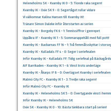
Heleneholms SK - Kvarnby IK 0 - 5: Tionde raka segern!
Kvarnby IK - Oxie SK 9 - 0: Segertåget rullar vidare
Vi välkomnar Kalina Hansen till Kvarnby IK!
Tränare Simon Daleke inför återstarten av serien
Kvarnby IK - Borgeby FK 6 - 1: Tennissiffror i genrepet
Uppåkra IF - Kvarnby IK 1 - 5: Sommaruppehåll med full pott!
Kvarnby IK - Backarnas FF 16 - 1: Två femmålsskyttar i storse
Kvarnby IK - Kulladals FF 4 - 0: Seger i seriefinalen
Inför Kvarnby IK - Kulladals FF: Tidig seriefinal på Bäckagård
AIF Barrikaden - Kvarnby IK 1 - 6: Vinst trots underläge
Kvarnby IK - Åkarps IF 8 - 0: Överlägset Kvarnby i seriefinalen
Malmö City FC - Kvarnby IK 1 - 3: Tredje raka segern!
Inför Malmö City FC - Kvarnby IK
Kvarnby IK - Heleneholms SK 5 - 0: Övertygande vinst i hem
Inför Kvarnby IK - Heleneholms SK
Oxie SK - Kvarnby IK 0 - 10: Bästa tänkbara start på serien!