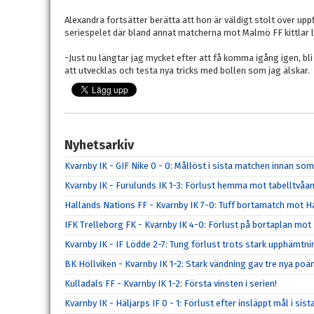
Alexandra fortsätter berätta att hon är väldigt stolt över up
seriespelet där bland annat matcherna mot Malmö FF kittlar li
-Just nu längtar jag mycket efter att få komma igång igen, bl
att utvecklas och testa nya tricks med bollen som jag älskar.
Nyhetsarkiv
Kvarnby IK - GIF Nike 0 - 0: Mållöst i sista matchen innan s
Kvarnby IK - Furulunds IK 1-3: Förlust hemma mot tabelltvåa
Hallands Nations FF - Kvarnby IK 7-0: Tuff bortamatch mot H
IFK Trelleborg FK - Kvarnby IK 4-0: Förlust på bortaplan mot
Kvarnby IK - IF Lödde 2-7: Tung förlust trots stark upphämtni
BK Höllviken - Kvarnby IK 1-2: Stark vändning gav tre nya poä
Kulladals FF - Kvarnby IK 1-2: Första vinsten i serien!
Kvarnby IK - Häljarps IF 0 - 1: Förlust efter insläppt mål i sis