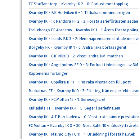
FC Staffanstorp - Kvarnby IK 2 - 0: Förlust mot topplag
Kvarnby IK - BK Höllviken 6 - 1: Tillbaka som vinnare igen
Kvarnby IK - IK Pandora FF 2 - 3: Första serieförlusten sedan
Trelleborgs FF Academy - Kvarnby IK 1 - 1: Årets första poän
Kvarnby IK - Lunds BK 3 - 2: Hemmapremiären slutade med vi
Borgeby FK - Kvarnby IK 1 - 6: Andra raka bortasegern!
Kvarnby IK - GIF Nike 3 - 2: Vinst i andra DM-matchen
Kvarnby IK - Ängelholms FF 0 - 3: Förlust i inledningen av DM
Kaptenerna förlänger!
Kvarnby IK - Uppåkra IF 11 - 1: 18 raka vinster och full pott!
Backarnas FF - Kvarnby IK 0 - 7: Ett steg från en perfekt säs
Kvarnby IK - FC Möllan 12 - 1: Seriesegrare!
Kulladals FF - Kvarnby IK 4 - 5: Seger i seriefinalen!
Kvarnby IK - AIF Barrikaden 4 - 0: Vinst trots sämre prestatio
FC Möllan - Kvarnby IK 0 - 30: Nora Sahli 10-målsskytt i årets
Kvarnby IK - Malmö City FC 11 - 1: Urladdning i första halvlek