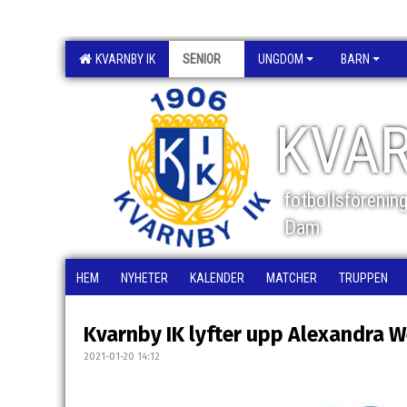
KVARNBY IK
SENIOR
UNGDOM
BARN
KVAR
fotbollsförenin
Dam
HEM
NYHETER
KALENDER
MATCHER
TRUPPEN
Kvarnby IK lyfter upp Alexandra We
2021-01-20 14:12