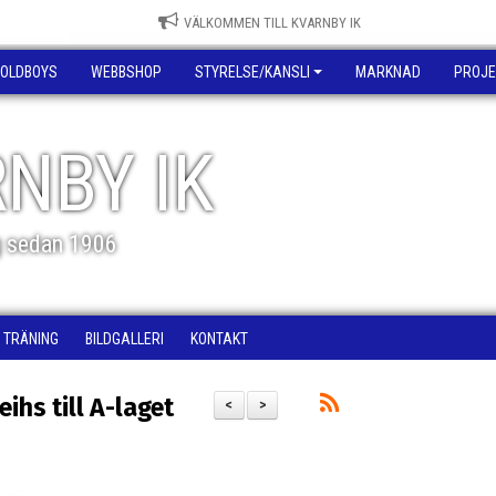
VÄLKOMMEN TILL KVARNBY IK
OLDBOYS
WEBBSHOP
STYRELSE/KANSLI
MARKNAD
PROJE
NBY IK
g sedan 1906
TRÄNING
BILDGALLERI
KONTAKT
ihs till A-laget
<
>