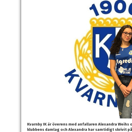
Kvarnby IK är överens med anfallaren Alexandra Weihs 
klubbens damlag och Alexandra har samtidigt skrivit på