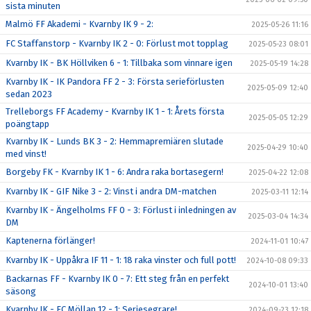
sista minuten
Malmö FF Akademi - Kvarnby IK 9 - 2:
2025-05-26 11:16
FC Staffanstorp - Kvarnby IK 2 - 0: Förlust mot topplag
2025-05-23 08:01
Kvarnby IK - BK Höllviken 6 - 1: Tillbaka som vinnare igen
2025-05-19 14:28
Kvarnby IK - IK Pandora FF 2 - 3: Första serieförlusten
2025-05-09 12:40
sedan 2023
Trelleborgs FF Academy - Kvarnby IK 1 - 1: Årets första
2025-05-05 12:29
poängtapp
Kvarnby IK - Lunds BK 3 - 2: Hemmapremiären slutade
2025-04-29 10:40
med vinst!
Borgeby FK - Kvarnby IK 1 - 6: Andra raka bortasegern!
2025-04-22 12:08
Kvarnby IK - GIF Nike 3 - 2: Vinst i andra DM-matchen
2025-03-11 12:14
Kvarnby IK - Ängelholms FF 0 - 3: Förlust i inledningen av
2025-03-04 14:34
DM
Kaptenerna förlänger!
2024-11-01 10:47
Kvarnby IK - Uppåkra IF 11 - 1: 18 raka vinster och full pott!
2024-10-08 09:33
Backarnas FF - Kvarnby IK 0 - 7: Ett steg från en perfekt
2024-10-01 13:40
säsong
Kvarnby IK - FC Möllan 12 - 1: Seriesegrare!
2024-09-23 12:18