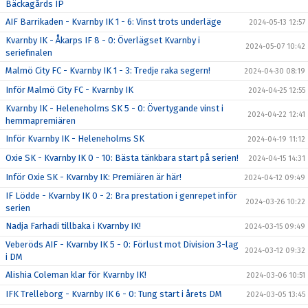
Bäckagårds IP
AIF Barrikaden - Kvarnby IK 1 - 6: Vinst trots underläge
2024-05-13 12:57
Kvarnby IK - Åkarps IF 8 - 0: Överlägset Kvarnby i
2024-05-07 10:42
seriefinalen
Malmö City FC - Kvarnby IK 1 - 3: Tredje raka segern!
2024-04-30 08:19
Inför Malmö City FC - Kvarnby IK
2024-04-25 12:55
Kvarnby IK - Heleneholms SK 5 - 0: Övertygande vinst i
2024-04-22 12:41
hemmapremiären
Inför Kvarnby IK - Heleneholms SK
2024-04-19 11:12
Oxie SK - Kvarnby IK 0 - 10: Bästa tänkbara start på serien!
2024-04-15 14:31
Inför Oxie SK - Kvarnby IK: Premiären är här!
2024-04-12 09:49
IF Lödde - Kvarnby IK 0 - 2: Bra prestation i genrepet inför
2024-03-26 10:22
serien
Nadja Farhadi tillbaka i Kvarnby IK!
2024-03-15 09:49
Veberöds AIF - Kvarnby IK 5 - 0: Förlust mot Division 3-lag
2024-03-12 09:32
i DM
Alishia Coleman klar för Kvarnby IK!
2024-03-06 10:51
IFK Trelleborg - Kvarnby IK 6 - 0: Tung start i årets DM
2024-03-05 13:45