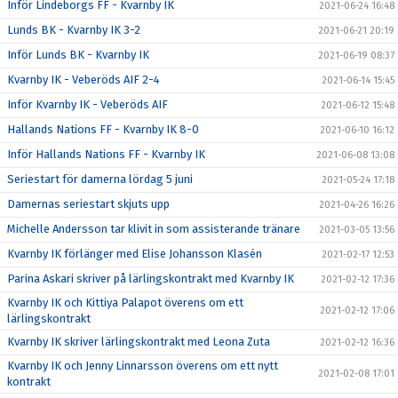
Inför Lindeborgs FF - Kvarnby IK
2021-06-24 16:48
Lunds BK - Kvarnby IK 3-2
2021-06-21 20:19
Inför Lunds BK - Kvarnby IK
2021-06-19 08:37
Kvarnby IK - Veberöds AIF 2-4
2021-06-14 15:45
Inför Kvarnby IK - Veberöds AIF
2021-06-12 15:48
Hallands Nations FF - Kvarnby IK 8-0
2021-06-10 16:12
Inför Hallands Nations FF - Kvarnby IK
2021-06-08 13:08
Seriestart för damerna lördag 5 juni
2021-05-24 17:18
Damernas seriestart skjuts upp
2021-04-26 16:26
Michelle Andersson tar klivit in som assisterande tränare
2021-03-05 13:56
Kvarnby IK förlänger med Elise Johansson Klasén
2021-02-17 12:53
Parina Askari skriver på lärlingskontrakt med Kvarnby IK
2021-02-12 17:36
Kvarnby IK och Kittiya Palapot överens om ett
2021-02-12 17:06
lärlingskontrakt
Kvarnby IK skriver lärlingskontrakt med Leona Zuta
2021-02-12 16:36
Kvarnby IK och Jenny Linnarsson överens om ett nytt
2021-02-08 17:01
kontrakt