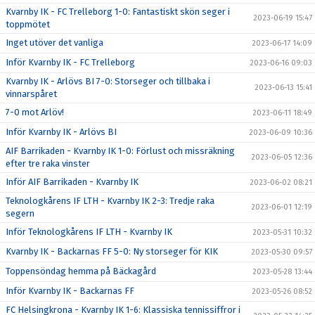
Kvarnby IK - FC Trelleborg 1-0: Fantastiskt skön seger i
2023-06-19 15:47
toppmötet
Inget utöver det vanliga
2023-06-17 14:09
Inför Kvarnby IK - FC Trelleborg
2023-06-16 09:03
Kvarnby IK - Arlövs BI 7-0: Storseger och tillbaka i
2023-06-13 15:41
vinnarspåret
7-0 mot Arlöv!
2023-06-11 18:49
Inför Kvarnby IK - Arlövs BI
2023-06-09 10:36
AIF Barrikaden - Kvarnby IK 1-0: Förlust och missräkning
2023-06-05 12:36
efter tre raka vinster
Inför AIF Barrikaden - Kvarnby IK
2023-06-02 08:21
Teknologkårens IF LTH - Kvarnby IK 2-3: Tredje raka
2023-06-01 12:19
segern
Inför Teknologkårens IF LTH - Kvarnby IK
2023-05-31 10:32
Kvarnby IK - Backarnas FF 5-0: Ny storseger för KIK
2023-05-30 09:57
Toppensöndag hemma på Bäckagård
2023-05-28 13:44
Inför Kvarnby IK - Backarnas FF
2023-05-26 08:52
FC Helsingkrona - Kvarnby IK 1-6: Klassiska tennissiffror i