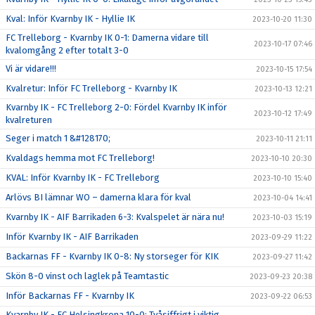
Kval: Inför Kvarnby IK - Hyllie IK
2023-10-20 11:30
FC Trelleborg - Kvarnby IK 0-1: Damerna vidare till
2023-10-17 07:46
kvalomgång 2 efter totalt 3-0
Vi är vidare!!!
2023-10-15 17:54
Kvalretur: Inför FC Trelleborg - Kvarnby IK
2023-10-13 12:21
Kvarnby IK - FC Trelleborg 2-0: Fördel Kvarnby IK inför
2023-10-12 17:49
kvalreturen
Seger i match 1 &#128170;
2023-10-11 21:11
Kvaldags hemma mot FC Trelleborg!
2023-10-10 20:30
KVAL: Inför Kvarnby IK - FC Trelleborg
2023-10-10 15:40
Arlövs BI lämnar WO – damerna klara för kval
2023-10-04 14:41
Kvarnby IK - AIF Barrikaden 6-3: Kvalspelet är nära nu!
2023-10-03 15:19
Inför Kvarnby IK - AIF Barrikaden
2023-09-29 11:22
Backarnas FF - Kvarnby IK 0-8: Ny storseger för KIK
2023-09-27 11:42
Skön 8-0 vinst och laglek på Teamtastic
2023-09-23 20:38
Inför Backarnas FF - Kvarnby IK
2023-09-22 06:53
Kvarnby IK - FC Helsingkrona 10-0: Tvåsiffrigt i viktig