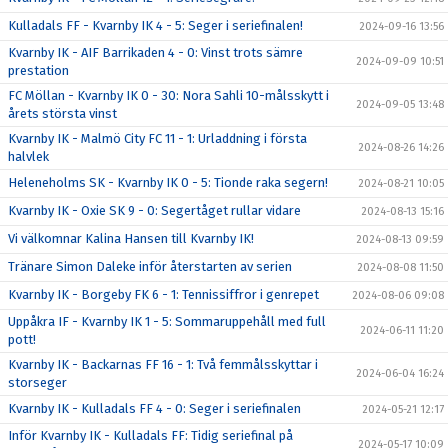
Kulladals FF - Kvarnby IK 4 - 5: Seger i seriefinalen!
2024-09-16 13:56
Kvarnby IK - AIF Barrikaden 4 - 0: Vinst trots sämre
2024-09-09 10:51
prestation
FC Möllan - Kvarnby IK 0 - 30: Nora Sahli 10-målsskytt i
2024-09-05 13:48
årets största vinst
Kvarnby IK - Malmö City FC 11 - 1: Urladdning i första
2024-08-26 14:26
halvlek
Heleneholms SK - Kvarnby IK 0 - 5: Tionde raka segern!
2024-08-21 10:05
Kvarnby IK - Oxie SK 9 - 0: Segertåget rullar vidare
2024-08-13 15:16
Vi välkomnar Kalina Hansen till Kvarnby IK!
2024-08-13 09:59
Tränare Simon Daleke inför återstarten av serien
2024-08-08 11:50
Kvarnby IK - Borgeby FK 6 - 1: Tennissiffror i genrepet
2024-08-06 09:08
Uppåkra IF - Kvarnby IK 1 - 5: Sommaruppehåll med full
2024-06-11 11:20
pott!
Kvarnby IK - Backarnas FF 16 - 1: Två femmålsskyttar i
2024-06-04 16:24
storseger
Kvarnby IK - Kulladals FF 4 - 0: Seger i seriefinalen
2024-05-21 12:17
Inför Kvarnby IK - Kulladals FF: Tidig seriefinal på
2024-05-17 10:09