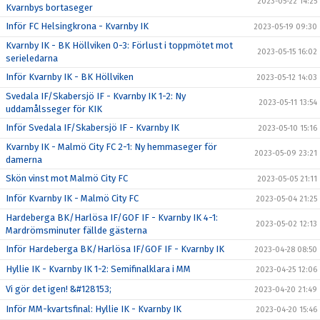
2023-05-22 14:25
Kvarnbys bortaseger
Inför FC Helsingkrona - Kvarnby IK
2023-05-19 09:30
Kvarnby IK - BK Höllviken 0-3: Förlust i toppmötet mot
2023-05-15 16:02
serieledarna
Inför Kvarnby IK - BK Höllviken
2023-05-12 14:03
Svedala IF/Skabersjö IF - Kvarnby IK 1-2: Ny
2023-05-11 13:54
uddamålsseger för KIK
Inför Svedala IF/Skabersjö IF - Kvarnby IK
2023-05-10 15:16
Kvarnby IK - Malmö City FC 2-1: Ny hemmaseger för
2023-05-09 23:21
damerna
Skön vinst mot Malmö City FC
2023-05-05 21:11
Inför Kvarnby IK - Malmö City FC
2023-05-04 21:25
Hardeberga BK/Harlösa IF/GOF IF - Kvarnby IK 4-1:
2023-05-02 12:13
Mardrömsminuter fällde gästerna
Inför Hardeberga BK/Harlösa IF/GOF IF - Kvarnby IK
2023-04-28 08:50
Hyllie IK - Kvarnby IK 1-2: Semifinalklara i MM
2023-04-25 12:06
Vi gör det igen! &#128153;
2023-04-20 21:49
Inför MM-kvartsfinal: Hyllie IK - Kvarnby IK
2023-04-20 15:46