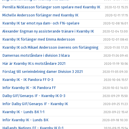
Pernilla Nicklasson förlänger som spelare med Kvarnby IK
2020-12-13 15:35
Michelle Andersson förlänger med Kvarnby IK
2020-12-11 17:15
Kvarnby IK tar emot nya dam- och F16-spelare
2020-12-08 16:01
Alexander Engman ny assisterande tränare i Kvarnby IK
2020-12-04 13:00
Kvarnby IK förlänger med Emma Andersson
2020-12-01 08:45
Kvarnby IK och Mikael Andersson överens om förlängning
2020-11-30 17:25
Damernas motståndare i division 3 klara
2020-11-26 09:45
Här är Kvarnby IK:s motståndare 2021
2020-11-19 10:56
Förslag till serieindelning damer Division 3 2021
2020-11-05 09:30
Kvarnby IK - IK Pandora FF 0-3
2020-10-06 15:57
Inför Kvarnby IK - IK Pandora FF
2020-10-02 14:03
Dalby GIF/Genarps IF - Kvarnby IK 0-3
2020-09-29 15:50
Inför Dalby GIF/Genarps IF - Kvarnby IK
2020-09-25 11:23
Kvarnby IK - Lunds BK 1-1
2020-09-22 15:41
Inför Kvarnby IK - Lunds BK
2020-09-18 10:30
Hallands Nations FF - Kvarnby IK 0-1
2020-09-15 15:54