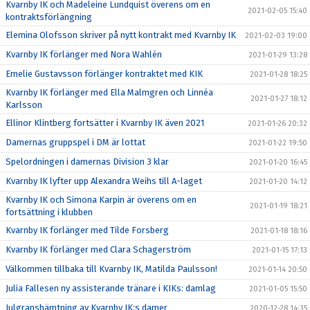
Kvarnby IK och Madeleine Lundquist överens om en
2021-02-05 15:40
kontraktsförlängning
Elemina Olofsson skriver på nytt kontrakt med Kvarnby IK
2021-02-03 19:00
Kvarnby IK förlänger med Nora Wahlén
2021-01-29 13:28
Emelie Gustavsson förlänger kontraktet med KIK
2021-01-28 18:25
Kvarnby IK förlänger med Ella Malmgren och Linnéa
2021-01-27 18:12
Karlsson
Ellinor Klintberg fortsätter i Kvarnby IK även 2021
2021-01-26 20:32
Damernas gruppspel i DM är lottat
2021-01-22 19:50
Spelordningen i damernas Division 3 klar
2021-01-20 16:45
Kvarnby IK lyfter upp Alexandra Weihs till A-laget
2021-01-20 14:12
Kvarnby IK och Simona Karpin är överens om en
2021-01-19 18:21
fortsättning i klubben
Kvarnby IK förlänger med Tilde Forsberg
2021-01-18 18:16
Kvarnby IK förlänger med Clara Schagerström
2021-01-15 17:13
Välkommen tillbaka till Kvarnby IK, Matilda Paulsson!
2021-01-14 20:50
Julia Fallesen ny assisterande tränare i KIKs: damlag
2021-01-05 15:50
Julgranshämtning av Kvarnby IK:s damer
2020-12-28 14:35