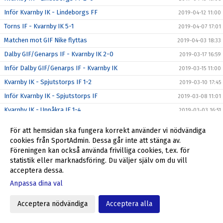
Inför Kvarnby IK - Lindeborgs FF
2019-04-12 11:00
Torns IF - Kvarnby IK 5-1
2019-04-07 17:01
Matchen mot GIF Nike flyttas
2019-04-03 18:33
Dalby GIF/Genarps IF - Kvarnby IK 2-0
2019-03-17 16:59
Inför Dalby GIF/Genarps IF - Kvarnby IK
2019-03-15 11:00
Kvarnby IK - Spjutstorps IF 1-2
2019-03-10 17:45
Inför Kvarnby IK - Spjutstorps IF
2019-03-08 11:01
Kvarnby IK - Uppåkra IF 1-4
2019-03-03 16:51
Inför Kvarnby IK - Uppåkra IF
2019-03-01 11:00
För att hemsidan ska fungera korrekt använder vi nödvändiga
Träningsmatchen mot Asmundtorp ställs in
2019-02-22 13:49
cookies från SportAdmin. Dessa går inte att stänga av.
Föreningen kan också använda frivilliga cookies, t.ex. för
Är du Kvarnbys näste målvakt på damsidan?
2019-02-19 16:01
statistik eller marknadsföring. Du väljer själv om du vill
Kvarnby IK - Hyllie IK 0-0
2019-02-10 16:16
acceptera dessa.
Malmö City FC - Kvarnby IK 0-1
2019-01-25 22:01
Anpassa dina val
Nu börjar säsongen på riktigt
2019-01-23 12:45
Acceptera nödvändiga
Acceptera alla
Lottningen till DM-gruppspelet klar
2019-01-21 19:57
Julgranshämtning
2018-12-28 11:24