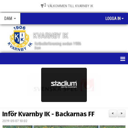
VÄLKOMMEN TILL KVARNBY IK
DAM
LOGGA IN
KVARNBY IK
fotbollsförening sedan 1906
Dam
HEM
NYHETER
KALENDER
MATCHER
Inför Kvarnby IK - Backarnas FF
<
>
TRUPPEN
2019-05-07 10:02