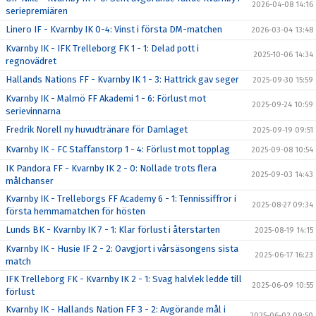
2026-04-08 14:16
seriepremiären
Linero IF - Kvarnby IK 0-4: Vinst i första DM-matchen
2026-03-04 13:48
Kvarnby IK - IFK Trelleborg FK 1 - 1: Delad pott i
2025-10-06 14:34
regnovädret
Hallands Nations FF - Kvarnby IK 1 - 3: Hattrick gav seger
2025-09-30 15:59
Kvarnby IK - Malmö FF Akademi 1 - 6: Förlust mot
2025-09-24 10:59
serievinnarna
Fredrik Norell ny huvudtränare för Damlaget
2025-09-19 09:51
Kvarnby IK - FC Staffanstorp 1 - 4: Förlust mot topplag
2025-09-08 10:54
IK Pandora FF - Kvarnby IK 2 - 0: Nollade trots flera
2025-09-03 14:43
målchanser
Kvarnby IK - Trelleborgs FF Academy 6 - 1: Tennissiffror i
2025-08-27 09:34
första hemmamatchen för hösten
Lunds BK - Kvarnby IK 7 - 1: Klar förlust i återstarten
2025-08-19 14:15
Kvarnby IK - Husie IF 2 - 2: Oavgjort i vårsäsongens sista
2025-06-17 16:23
match
IFK Trelleborg FK - Kvarnby IK 2 - 1: Svag halvlek ledde till
2025-06-09 10:55
förlust
Kvarnby IK - Hallands Nation FF 3 - 2: Avgörande mål i
2025-06-02 09:50