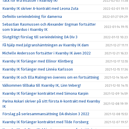
Tack för era insatser i Kvarnby IK!
2022-02-03 11:38
Kvarnby IK skriver A-kontrakt med Leona Zuta
2022-02-01 19:11
Definitiv serieindelning för damerna
2022-01-27 09:29
Sebastian Rasmussen och Alexander Engman fortsätter
2022-01-14 19:15
som tränarduo i Kvarnby IK
Slutgiltigt förslag till serieindelning DA Div 3
2022-01-13 10:23
Få hjälp med julgranshämtningen av Kvarnby IK dam
2021-12-27 11:11
Michelle Andersson fortsätter i Kvarnby IK även 2022
2021-12-21 16:33
Kvarnby IK förlänger med Ellinor Klintberg
2021-12-17 12:55
Kvarnby IK förlänger med Linnéa Karlsson
2021-12-15 17:36
Kvarnby IK och Ella Malmgren överens om en fortsättning
2021-12-14 16:49
Välkommen tillbaka till Kvarnby IK, Linn Veberg!
2021-12-10 14:15
Kvarnby IK förlänger kontraktet med Simona Karpin
2021-12-09 14:59
Parina Askari skriver på sitt första A-kontrakt med Kvarnby
2021-12-08 19:19
IK
Förslag på seriesammansättning DA division 3 2022
2021-12-08 15:53
Kvarnby IK förlänger kontraktet med Tilde Forsberg
2021-12-07 19:57