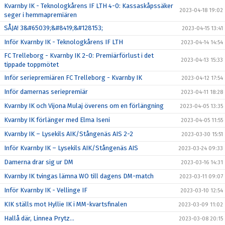
Kvarnby IK - Teknologkårens IF LTH 4-0: Kassaskåpssäker
2023-04-18 19:02
seger i hemmapremiären
SÅJA! 3&#65039;&#8419;&#128153;
2023-04-15 13:41
Inför Kvarnby IK - Teknologkårens IF LTH
2023-04-14 14:54
FC Trelleborg - Kvarnby IK 2-0: Premiärförlust i det
2023-04-13 15:33
tippade toppmötet
Inför seriepremiären FC Trelleborg - Kvarnby IK
2023-04-12 17:54
Inför damernas seriepremiär
2023-04-11 18:28
Kvarnby IK och Vijona Mulaj överens om en förlängning
2023-04-05 13:35
Kvarnby IK förlänger med Elma Iseni
2023-04-05 11:55
Kvarnby IK – Lysekils AIK/Stångenäs AIS 2-2
2023-03-30 15:51
Inför Kvarnby IK – Lysekils AIK/Stångenäs AIS
2023-03-24 09:33
Damerna drar sig ur DM
2023-03-16 14:31
Kvarnby IK tvingas lämna WO till dagens DM-match
2023-03-11 09:07
Inför Kvarnby IK - Vellinge IF
2023-03-10 12:54
KIK ställs mot Hyllie IK i MM-kvartsfinalen
2023-03-09 11:02
Hallå där, Linnea Prytz...
2023-03-08 20:15