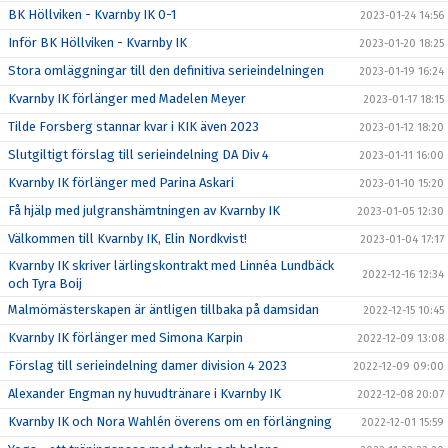
BK Höllviken - Kvarnby IK 0-1
2023-01-24 14:56
Inför BK Höllviken - Kvarnby IK
2023-01-20 18:25
Stora omläggningar till den definitiva serieindelningen
2023-01-19 16:24
Kvarnby IK förlänger med Madelen Meyer
2023-01-17 18:15
Tilde Forsberg stannar kvar i KIK även 2023
2023-01-12 18:20
Slutgiltigt förslag till serieindelning DA Div 4
2023-01-11 16:00
Kvarnby IK förlänger med Parina Askari
2023-01-10 15:20
Få hjälp med julgranshämtningen av Kvarnby IK
2023-01-05 12:30
Välkommen till Kvarnby IK, Elin Nordkvist!
2023-01-04 17:17
Kvarnby IK skriver lärlingskontrakt med Linnéa Lundbäck
2022-12-16 12:34
och Tyra Boij
Malmömästerskapen är äntligen tillbaka på damsidan
2022-12-15 10:45
Kvarnby IK förlänger med Simona Karpin
2022-12-09 13:08
Förslag till serieindelning damer division 4 2023
2022-12-09 09:00
Alexander Engman ny huvudtränare i Kvarnby IK
2022-12-08 20:07
Kvarnby IK och Nora Wahlén överens om en förlängning
2022-12-01 15:59