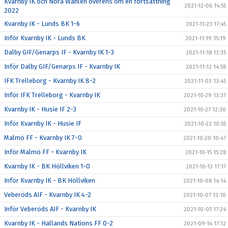
Kvarnby IK och Nora Wahlén överens om en fortsättning
2021-12-06 14:55
2022
Kvarnby IK - Lunds BK 1-6
2021-11-23 17:45
Inför Kvarnby IK - Lunds BK
2021-11-19 15:19
Dalby GIF/Genarps IF - Kvarnby IK 1-3
2021-11-18 13:35
Inför Dalby GIF/Genarps IF - Kvarnby IK
2021-11-12 14:58
IFK Trelleborg - Kvarnby IK 8-2
2021-11-03 13:45
Inför IFK Trelleborg - Kvarnby IK
2021-10-29 13:37
Kvarnby IK - Husie IF 2-3
2021-10-27 12:30
Inför Kvarnby IK - Husie IF
2021-10-22 10:55
Malmö FF - Kvarnby IK 7-0
2021-10-20 10:47
Inför Malmö FF - Kvarnby IK
2021-10-15 15:28
Kvarnby IK - BK Höllviken 1-0
2021-10-13 17:17
Inför Kvarnby IK - BK Höllviken
2021-10-08 14:14
Veberöds AIF - Kvarnby IK 4-2
2021-10-07 13:10
Inför Veberöds AIF - Kvarnby IK
2021-10-01 17:24
Kvarnby IK - Hallands Nations FF 0-2
2021-09-14 17:12