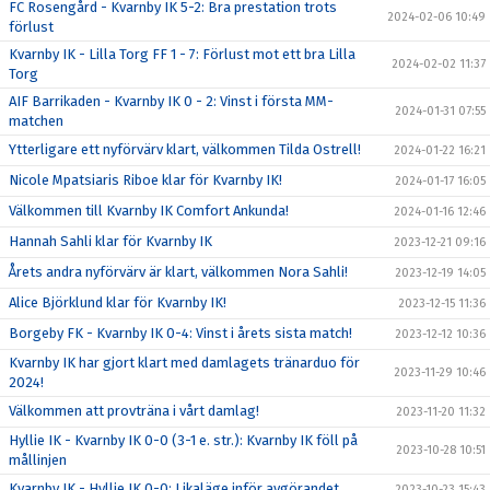
FC Rosengård - Kvarnby IK 5-2: Bra prestation trots
2024-02-06 10:49
förlust
Kvarnby IK - Lilla Torg FF 1 - 7: Förlust mot ett bra Lilla
2024-02-02 11:37
Torg
AIF Barrikaden - Kvarnby IK 0 - 2: Vinst i första MM-
2024-01-31 07:55
matchen
Ytterligare ett nyförvärv klart, välkommen Tilda Ostrell!
2024-01-22 16:21
Nicole Mpatsiaris Riboe klar för Kvarnby IK!
2024-01-17 16:05
Välkommen till Kvarnby IK Comfort Ankunda!
2024-01-16 12:46
Hannah Sahli klar för Kvarnby IK
2023-12-21 09:16
Årets andra nyförvärv är klart, välkommen Nora Sahli!
2023-12-19 14:05
Alice Björklund klar för Kvarnby IK!
2023-12-15 11:36
Borgeby FK - Kvarnby IK 0-4: Vinst i årets sista match!
2023-12-12 10:36
Kvarnby IK har gjort klart med damlagets tränarduo för
2023-11-29 10:46
2024!
Välkommen att provträna i vårt damlag!
2023-11-20 11:32
Hyllie IK - Kvarnby IK 0-0 (3-1 e. str.): Kvarnby IK föll på
2023-10-28 10:51
mållinjen
Kvarnby IK - Hyllie IK 0-0: Likaläge inför avgörandet
2023-10-23 15:43