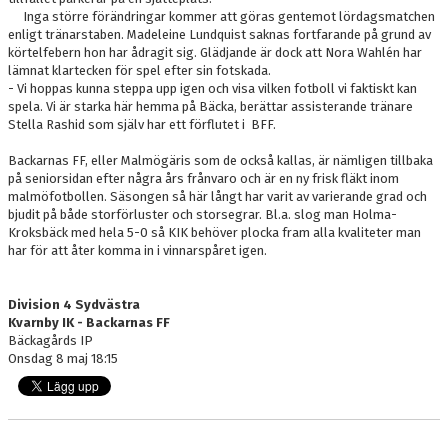
Inga större förändringar kommer att göras gentemot lördagsmatchen
enligt tränarstaben. Madeleine Lundquist saknas fortfarande på grund av
körtelfebern hon har ådragit sig. Glädjande är dock att Nora Wahlén har
lämnat klartecken för spel efter sin fotskada.
- Vi hoppas kunna steppa upp igen och visa vilken fotboll vi faktiskt kan
spela. Vi är starka här hemma på Bäcka, berättar assisterande tränare
Stella Rashid som själv har ett förflutet i BFF.
Backarnas FF, eller Malmögäris som de också kallas, är nämligen tillbaka
på seniorsidan efter några års frånvaro och är en ny frisk fläkt inom
malmöfotbollen. Säsongen så här långt har varit av varierande grad och
bjudit på både storförluster och storsegrar. Bl.a. slog man Holma-
Kroksbäck med hela 5-0 så KIK behöver plocka fram alla kvaliteter man
har för att åter komma in i vinnarspåret igen.
Division 4 Sydvästra
Kvarnby IK - Backarnas FF
Bäckagårds IP
Onsdag 8 maj 18:15