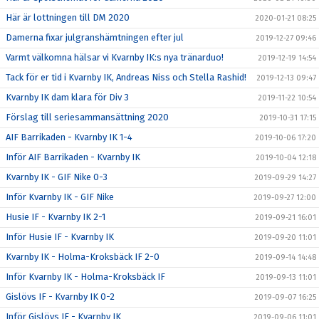
Här är lottningen till DM 2020
2020-01-21 08:25
Damerna fixar julgranshämtningen efter jul
2019-12-27 09:46
Varmt välkomna hälsar vi Kvarnby IK:s nya tränarduo!
2019-12-19 14:54
Tack för er tid i Kvarnby IK, Andreas Niss och Stella Rashid!
2019-12-13 09:47
Kvarnby IK dam klara för Div 3
2019-11-22 10:54
Förslag till seriesammansättning 2020
2019-10-31 17:15
AIF Barrikaden - Kvarnby IK 1-4
2019-10-06 17:20
Inför AIF Barrikaden - Kvarnby IK
2019-10-04 12:18
Kvarnby IK - GIF Nike 0-3
2019-09-29 14:27
Inför Kvarnby IK - GIF Nike
2019-09-27 12:00
Husie IF - Kvarnby IK 2-1
2019-09-21 16:01
Inför Husie IF - Kvarnby IK
2019-09-20 11:01
Kvarnby IK - Holma-Kroksbäck IF 2-0
2019-09-14 14:48
Inför Kvarnby IK - Holma-Kroksbäck IF
2019-09-13 11:01
Gislövs IF - Kvarnby IK 0-2
2019-09-07 16:25
Inför Gislövs IF - Kvarnby IK
2019-09-06 11:01