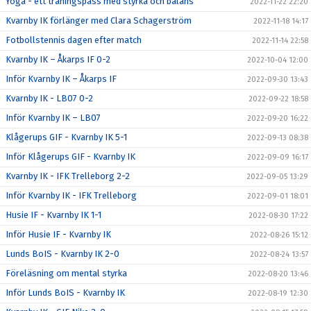
Yoga - ett träningspass med styrka och balans
2022-11-22 22:20
Kvarnby IK förlänger med Clara Schagerström
2022-11-18 14:17
Fotbollstennis dagen efter match
2022-11-14 22:58
Kvarnby IK – Åkarps IF 0-2
2022-10-04 12:00
Inför Kvarnby IK – Åkarps IF
2022-09-30 13:43
Kvarnby IK - LB07 0-2
2022-09-22 18:58
Inför Kvarnby IK – LB07
2022-09-20 16:22
Klågerups GIF - Kvarnby IK 5-1
2022-09-13 08:38
Inför Klågerups GIF - Kvarnby IK
2022-09-09 16:17
Kvarnby IK - IFK Trelleborg 2-2
2022-09-05 13:29
Inför Kvarnby IK - IFK Trelleborg
2022-09-01 18:01
Husie IF - Kvarnby IK 1-1
2022-08-30 17:22
Inför Husie IF - Kvarnby IK
2022-08-26 15:12
Lunds BoIS - Kvarnby IK 2-0
2022-08-24 13:57
Föreläsning om mental styrka
2022-08-20 13:46
Inför Lunds BoIS - Kvarnby IK
2022-08-19 12:30