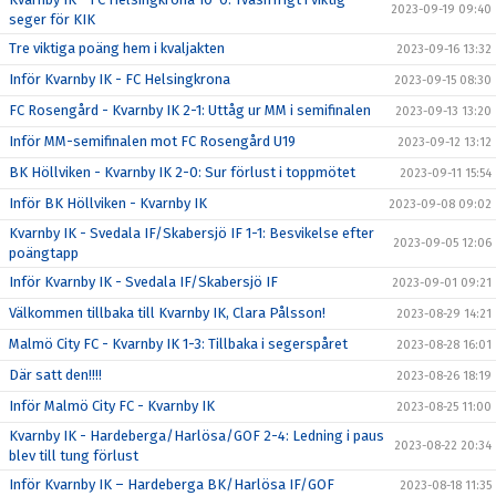
2023-09-19 09:40
seger för KIK
Tre viktiga poäng hem i kvaljakten
2023-09-16 13:32
Inför Kvarnby IK - FC Helsingkrona
2023-09-15 08:30
FC Rosengård - Kvarnby IK 2-1: Uttåg ur MM i semifinalen
2023-09-13 13:20
Inför MM-semifinalen mot FC Rosengård U19
2023-09-12 13:12
BK Höllviken - Kvarnby IK 2-0: Sur förlust i toppmötet
2023-09-11 15:54
Inför BK Höllviken - Kvarnby IK
2023-09-08 09:02
Kvarnby IK - Svedala IF/Skabersjö IF 1-1: Besvikelse efter
2023-09-05 12:06
poängtapp
Inför Kvarnby IK - Svedala IF/Skabersjö IF
2023-09-01 09:21
Välkommen tillbaka till Kvarnby IK, Clara Pålsson!
2023-08-29 14:21
Malmö City FC - Kvarnby IK 1-3: Tillbaka i segerspåret
2023-08-28 16:01
Där satt den!!!!
2023-08-26 18:19
Inför Malmö City FC - Kvarnby IK
2023-08-25 11:00
Kvarnby IK - Hardeberga/Harlösa/GOF 2-4: Ledning i paus
2023-08-22 20:34
blev till tung förlust
Inför Kvarnby IK – Hardeberga BK/Harlösa IF/GOF
2023-08-18 11:35