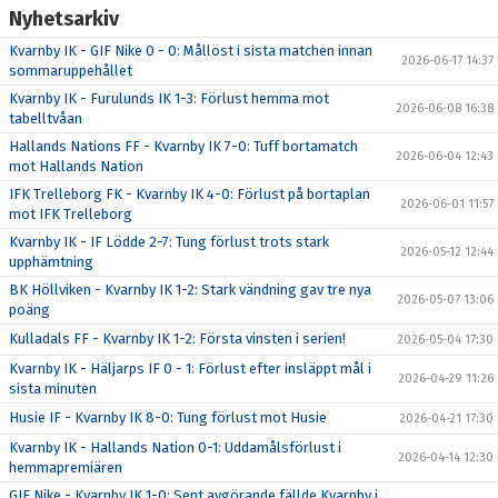
Nyhetsarkiv
Kvarnby IK - GIF Nike 0 - 0: Mållöst i sista matchen innan
2026-06-17 14:37
sommaruppehållet
Kvarnby IK - Furulunds IK 1-3: Förlust hemma mot
2026-06-08 16:38
tabelltvåan
Hallands Nations FF - Kvarnby IK 7-0: Tuff bortamatch
2026-06-04 12:43
mot Hallands Nation
IFK Trelleborg FK - Kvarnby IK 4-0: Förlust på bortaplan
2026-06-01 11:57
mot IFK Trelleborg
Kvarnby IK - IF Lödde 2-7: Tung förlust trots stark
2026-05-12 12:44
upphämtning
BK Höllviken - Kvarnby IK 1-2: Stark vändning gav tre nya
2026-05-07 13:06
poäng
Kulladals FF - Kvarnby IK 1-2: Första vinsten i serien!
2026-05-04 17:30
Kvarnby IK - Häljarps IF 0 - 1: Förlust efter insläppt mål i
2026-04-29 11:26
sista minuten
Husie IF - Kvarnby IK 8-0: Tung förlust mot Husie
2026-04-21 17:30
Kvarnby IK - Hallands Nation 0-1: Uddamålsförlust i
2026-04-14 12:30
hemmapremiären
GIF Nike - Kvarnby IK 1-0: Sent avgörande fällde Kvarnby i