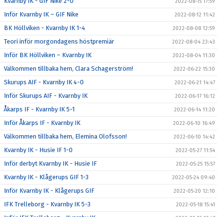
Kvarnby IK - GIF Nike 2-0
2022-08-15 17:59
Inför Kvarnby IK – GIF Nike
2022-08-12 11:42
BK Höllviken - Kvarnby IK 1-4
2022-08-08 12:59
Teori inför morgondagens höstpremiär
2022-08-04 23:43
Inför BK Höllviken – Kvarnby IK
2022-08-04 11:30
Välkommen tillbaka hem, Clara Schagerström!
2022-06-22 15:30
Skurups AIF - Kvarnby IK 4-0
2022-06-21 14:47
Inför Skurups AIF - Kvarnby IK
2022-06-17 16:12
Åkarps IF - Kvarnby IK 5-1
2022-06-14 11:20
Inför Åkarps IF - Kvarnby IK
2022-06-10 16:49
Välkommen tillbaka hem, Elemina Olofsson!
2022-06-10 14:42
Kvarnby IK - Husie IF 1-0
2022-05-27 11:54
Inför derbyt Kvarnby IK - Husie IF
2022-05-25 15:57
Kvarnby IK - Klågerups GIF 1-3
2022-05-24 09:40
Inför Kvarnby IK - Klågerups GIF
2022-05-20 12:10
IFK Trelleborg - Kvarnby IK 5-3
2022-05-18 15:41