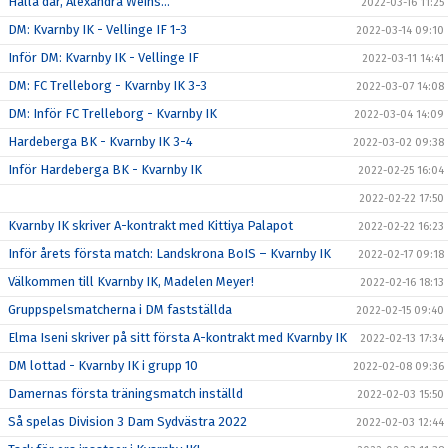
Hallå där, Alexandra Weihs...
2022-03-16 11:25
DM: Kvarnby IK - Vellinge IF 1-3
2022-03-14 09:10
Inför DM: Kvarnby IK - Vellinge IF
2022-03-11 14:41
DM: FC Trelleborg - Kvarnby IK 3-3
2022-03-07 14:08
DM: Inför FC Trelleborg - Kvarnby IK
2022-03-04 14:09
Hardeberga BK - Kvarnby IK 3-4
2022-03-02 09:38
Inför Hardeberga BK - Kvarnby IK
2022-02-25 16:04
2022-02-22 17:50
Kvarnby IK skriver A-kontrakt med Kittiya Palapot
2022-02-22 16:23
Inför årets första match: Landskrona BoIS – Kvarnby IK
2022-02-17 09:18
Välkommen till Kvarnby IK, Madelen Meyer!
2022-02-16 18:13
Gruppspelsmatcherna i DM fastställda
2022-02-15 09:40
Elma Iseni skriver på sitt första A-kontrakt med Kvarnby IK
2022-02-13 17:34
DM lottad - Kvarnby IK i grupp 10
2022-02-08 09:36
Damernas första träningsmatch inställd
2022-02-03 15:50
Så spelas Division 3 Dam Sydvästra 2022
2022-02-03 12:44