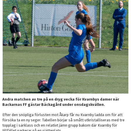
TRÄNING
BILDGALLERI
KONTAKT
Andra matchen av tre på en dryg vecka för Kvarnbys damer när
Backarnas FF gästar Bäckagård under onsdagskvällen.
Efter den snöpliga förlusten mot Åkarp får nu Kvarnby ladda om för att
försöka ta en ny seger. Tabellen börjar så smått utkristalliseras med tre
topplag i särklass och en relativt jämn grupp bakom där Kvarnby för
tillfället parkerar på en sjätteplats.