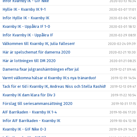
Inför Kvarnby IK - GIF Nike
2020-03-13 16:34
Hyllie IK - Kvarnby IK 9-1
2020-03-07 17:01
Inför Hyllie IK - Kvarnby IK
2020-03-06 17:45
Kvarnby IK - Uppåkra IF 1-0
2020-03-01 18:12
Inför Kvarnby IK - Uppåkra IF
2020-02-29 08:51
Välkommen till Kvarnby IK, Julia Fallesen!
2020-02-24 09:39
Här är spelschemat för damerna 2020
2020-02-21 10:30
Här är lottningen till DM 2020
2020-01-21 08:25
Damerna fixar julgranshämtningen efter jul
2019-12-27 09:46
Varmt välkomna hälsar vi Kvarnby IK:s nya tränarduo!
2019-12-19 14:54
Tack för er tid i Kvarnby IK, Andreas Niss och Stella Rashid!
2019-12-13 09:47
Kvarnby IK dam klara för Div 3
2019-11-22 10:54
Förslag till seriesammansättning 2020
2019-10-31 17:15
AIF Barrikaden - Kvarnby IK 1-4
2019-10-06 17:20
Inför AIF Barrikaden - Kvarnby IK
2019-10-04 12:18
Kvarnby IK - GIF Nike 0-3
2019-09-29 14:27