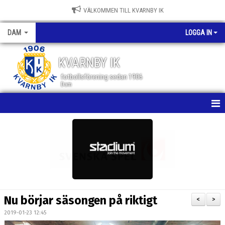
VÄLKOMMEN TILL KVARNBY IK
DAM
LOGGA IN
KVARNBY IK
fotbollsförening sedan 1906
Dam
HEM
NYHETER
KALENDER
MATCHER
Nu börjar säsongen på riktigt
<
>
TRUPPEN
2019-01-23 12:45