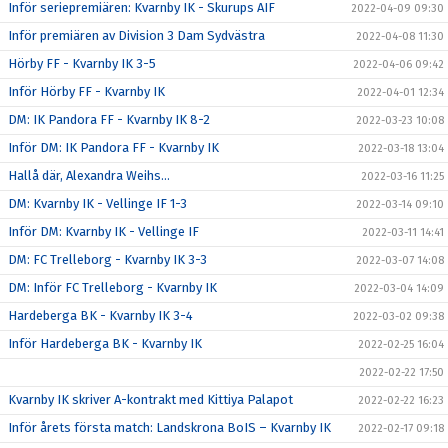
Inför seriepremiären: Kvarnby IK - Skurups AIF
2022-04-09 09:30
Inför premiären av Division 3 Dam Sydvästra
2022-04-08 11:30
Hörby FF - Kvarnby IK 3-5
2022-04-06 09:42
Inför Hörby FF - Kvarnby IK
2022-04-01 12:34
DM: IK Pandora FF - Kvarnby IK 8-2
2022-03-23 10:08
Inför DM: IK Pandora FF - Kvarnby IK
2022-03-18 13:04
Hallå där, Alexandra Weihs...
2022-03-16 11:25
DM: Kvarnby IK - Vellinge IF 1-3
2022-03-14 09:10
Inför DM: Kvarnby IK - Vellinge IF
2022-03-11 14:41
DM: FC Trelleborg - Kvarnby IK 3-3
2022-03-07 14:08
DM: Inför FC Trelleborg - Kvarnby IK
2022-03-04 14:09
Hardeberga BK - Kvarnby IK 3-4
2022-03-02 09:38
Inför Hardeberga BK - Kvarnby IK
2022-02-25 16:04
2022-02-22 17:50
Kvarnby IK skriver A-kontrakt med Kittiya Palapot
2022-02-22 16:23
Inför årets första match: Landskrona BoIS – Kvarnby IK
2022-02-17 09:18