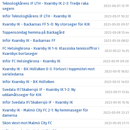
Teknologkårens IF LTH - Kvarnby IK 2-3: Tredje raka
2023-06-01 12:19
segern
Inför Teknologkårens IF LTH - Kvarnby IK
2023-05-31 10:32
Kvarnby IK - Backarnas FF 5-0: Ny storseger för KIK
2023-05-30 09:57
Toppensöndag hemma på Bäckagård
2023-05-28 13:44
Inför Kvarnby IK - Backarnas FF
2023-05-26 08:52
FC Helsingkrona - Kvarnby IK 1-6: Klassiska tennissiffror i
2023-05-22 14:25
Kvarnbys bortaseger
Inför FC Helsingkrona - Kvarnby IK
2023-05-19 09:30
Kvarnby IK - BK Höllviken 0-3: Förlust i toppmötet mot
2023-05-15 16:02
serieledarna
Inför Kvarnby IK - BK Höllviken
2023-05-12 14:03
Svedala IF/Skabersjö IF - Kvarnby IK 1-2: Ny
2023-05-11 13:54
uddamålsseger för KIK
Inför Svedala IF/Skabersjö IF - Kvarnby IK
2023-05-10 15:16
Kvarnby IK - Malmö City FC 2-1: Ny hemmaseger för
2023-05-09 23:21
damerna
Skön vinst mot Malmö City FC
2023-05-05 21:11