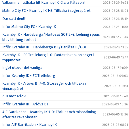
Välkommen tillbaka till Kvarnby IK, Clara Pålsson!
2023-08-29 14:21
Malmö City FC - Kvarnby IK 1-3: Tillbaka i segerspåret
2023-08-28 16:01
Där satt den!!!!
2023-08-26 18:19
Inför Malmö City FC - Kvarnby IK
2023-08-25 11:00
Kvarnby IK - Hardeberga/Harlösa/GOF 2-4: Ledning i paus
2023-08-22 20:34
blev till tung förlust
Inför Kvarnby IK – Hardeberga BK/Harlösa IF/GOF
2023-08-18 11:35
Kvarnby IK - FC Trelleborg 1-0: Fantastiskt skön seger i
2023-06-19 15:47
toppmötet
Inget utöver det vanliga
2023-06-17 14:09
Inför Kvarnby IK - FC Trelleborg
2023-06-16 09:03
Kvarnby IK - Arlövs BI 7-0: Storseger och tillbaka i
2023-06-13 15:41
vinnarspåret
7-0 mot Arlöv!
2023-06-11 18:49
Inför Kvarnby IK - Arlövs BI
2023-06-09 10:36
AIF Barrikaden - Kvarnby IK 1-0: Förlust och missräkning
2023-06-05 12:36
efter tre raka vinster
Inför AIF Barrikaden - Kvarnby IK
2023-06-02 08:21