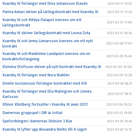
Kvarnby IK förlänger med Elise Johansson Klasén
2021-02-17 12:53
Parina Askari skriver på lärlingskontrakt med Kvarnby IK
2021-02-12 17:36
Kvarnby IK och Kittiya Palapot överens om ett
2021-02-12 17:06
lärlingskontrakt
Kvarnby IK skriver lärlingskontrakt med Leona Zuta
2021-02-12 16:36
Kvarnby IK och Jenny Linnarsson överens om ett nytt
2021-02-08 17:01
kontrakt
Kvarnby IK och Madeleine Lundquist överens om en
2021-02-05 15:40
kontraktsförlängning
Elemina Olofsson skriver på nytt kontrakt med Kvarnby IK
2021-02-03 19:00
Kvarnby IK förlänger med Nora Wahlén
2021-01-29 13:28
Emelie Gustavsson förlänger kontraktet med KIK
2021-01-28 18:25
Kvarnby IK förlänger med Ella Malmgren och Linnéa
2021-01-27 18:12
Karlsson
Ellinor Klintberg fortsätter i Kvarnby IK även 2021
2021-01-26 20:32
Damernas gruppspel i DM är lottat
2021-01-22 19:50
Spelordningen i damernas Division 3 klar
2021-01-20 16:45
Kvarnby IK lyfter upp Alexandra Weihs till A-laget
2021-01-20 14:12