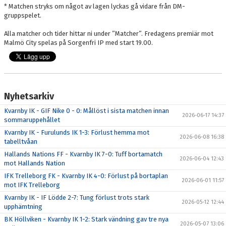
* Matchen stryks om något av lagen lyckas gå vidare från DM-
gruppspelet.
Alla matcher och tider hittar ni under ”Matcher”. Fredagens premiär mot
Malmö City spelas på Sorgenfri IP med start 19.00.
Nyhetsarkiv
Kvarnby IK - GIF Nike 0 - 0: Mållöst i sista matchen innan
2026-06-17 14:37
sommaruppehållet
Kvarnby IK - Furulunds IK 1-3: Förlust hemma mot
2026-06-08 16:38
tabelltvåan
Hallands Nations FF - Kvarnby IK 7-0: Tuff bortamatch
2026-06-04 12:43
mot Hallands Nation
IFK Trelleborg FK - Kvarnby IK 4-0: Förlust på bortaplan
2026-06-01 11:57
mot IFK Trelleborg
Kvarnby IK - IF Lödde 2-7: Tung förlust trots stark
2026-05-12 12:44
upphämtning
BK Höllviken - Kvarnby IK 1-2: Stark vändning gav tre nya
2026-05-07 13:06