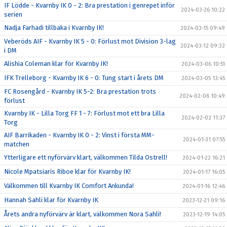
IF Lödde - Kvarnby IK 0 - 2: Bra prestation i genrepet inför
2024-03-26 10:22
serien
Nadja Farhadi tillbaka i Kvarnby IK!
2024-03-15 09:49
Veberöds AIF - Kvarnby IK 5 - 0: Förlust mot Division 3-lag
2024-03-12 09:32
i DM
Alishia Coleman klar för Kvarnby IK!
2024-03-06 10:51
IFK Trelleborg - Kvarnby IK 6 - 0: Tung start i årets DM
2024-03-05 13:45
FC Rosengård - Kvarnby IK 5-2: Bra prestation trots
2024-02-06 10:49
förlust
Kvarnby IK - Lilla Torg FF 1 - 7: Förlust mot ett bra Lilla
2024-02-02 11:37
Torg
AIF Barrikaden - Kvarnby IK 0 - 2: Vinst i första MM-
2024-01-31 07:55
matchen
Ytterligare ett nyförvärv klart, välkommen Tilda Ostrell!
2024-01-22 16:21
Nicole Mpatsiaris Riboe klar för Kvarnby IK!
2024-01-17 16:05
Välkommen till Kvarnby IK Comfort Ankunda!
2024-01-16 12:46
Hannah Sahli klar för Kvarnby IK
2023-12-21 09:16
Årets andra nyförvärv är klart, välkommen Nora Sahli!
2023-12-19 14:05