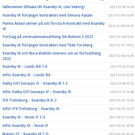
Välkommen tillbaka till Kvarnby IK, Linn Veberg!
2021-12-10 14:15
Kvarnby IK förlänger kontraktet med Simona Karpin
2021-12-09 14:59
Parina Askari skriver på sitt första A-kontrakt med Kvarnby
2021-12-08 19:19
IK
Förslag på seriesammansättning DA division 3 2022
2021-12-08 15:53
Kvarnby IK förlänger kontraktet med Tilde Forsberg
2021-12-07 19:57
Kvarnby IK och Nora Wahlén överens om en fortsättning
2021-12-06 14:55
2022
Kvarnby IK - Lunds BK 1-6
2021-11-23 17:45
Inför Kvarnby IK - Lunds BK
2021-11-19 15:19
Dalby GIF/Genarps IF - Kvarnby IK 1-3
2021-11-18 13:35
Inför Dalby GIF/Genarps IF - Kvarnby IK
2021-11-12 14:58
IFK Trelleborg - Kvarnby IK 8-2
2021-11-03 13:45
Inför IFK Trelleborg - Kvarnby IK
2021-10-29 13:37
Kvarnby IK - Husie IF 2-3
2021-10-27 12:30
Inför Kvarnby IK - Husie IF
2021-10-22 10:55
Malmö FF - Kvarnby IK 7-0
2021-10-20 10:47