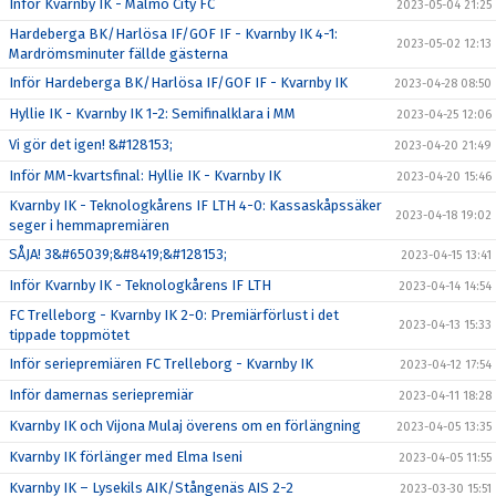
Inför Kvarnby IK - Malmö City FC
2023-05-04 21:25
Hardeberga BK/Harlösa IF/GOF IF - Kvarnby IK 4-1:
2023-05-02 12:13
Mardrömsminuter fällde gästerna
Inför Hardeberga BK/Harlösa IF/GOF IF - Kvarnby IK
2023-04-28 08:50
Hyllie IK - Kvarnby IK 1-2: Semifinalklara i MM
2023-04-25 12:06
Vi gör det igen! &#128153;
2023-04-20 21:49
Inför MM-kvartsfinal: Hyllie IK - Kvarnby IK
2023-04-20 15:46
Kvarnby IK - Teknologkårens IF LTH 4-0: Kassaskåpssäker
2023-04-18 19:02
seger i hemmapremiären
SÅJA! 3&#65039;&#8419;&#128153;
2023-04-15 13:41
Inför Kvarnby IK - Teknologkårens IF LTH
2023-04-14 14:54
FC Trelleborg - Kvarnby IK 2-0: Premiärförlust i det
2023-04-13 15:33
tippade toppmötet
Inför seriepremiären FC Trelleborg - Kvarnby IK
2023-04-12 17:54
Inför damernas seriepremiär
2023-04-11 18:28
Kvarnby IK och Vijona Mulaj överens om en förlängning
2023-04-05 13:35
Kvarnby IK förlänger med Elma Iseni
2023-04-05 11:55
Kvarnby IK – Lysekils AIK/Stångenäs AIS 2-2
2023-03-30 15:51