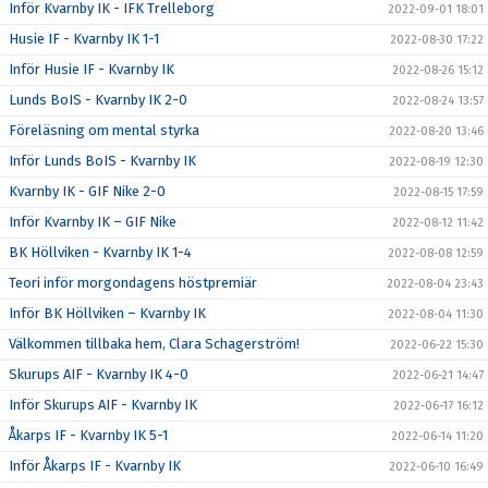
Inför Kvarnby IK - IFK Trelleborg
2022-09-01 18:01
Husie IF - Kvarnby IK 1-1
2022-08-30 17:22
Inför Husie IF - Kvarnby IK
2022-08-26 15:12
Lunds BoIS - Kvarnby IK 2-0
2022-08-24 13:57
Föreläsning om mental styrka
2022-08-20 13:46
Inför Lunds BoIS - Kvarnby IK
2022-08-19 12:30
Kvarnby IK - GIF Nike 2-0
2022-08-15 17:59
Inför Kvarnby IK – GIF Nike
2022-08-12 11:42
BK Höllviken - Kvarnby IK 1-4
2022-08-08 12:59
Teori inför morgondagens höstpremiär
2022-08-04 23:43
Inför BK Höllviken – Kvarnby IK
2022-08-04 11:30
Välkommen tillbaka hem, Clara Schagerström!
2022-06-22 15:30
Skurups AIF - Kvarnby IK 4-0
2022-06-21 14:47
Inför Skurups AIF - Kvarnby IK
2022-06-17 16:12
Åkarps IF - Kvarnby IK 5-1
2022-06-14 11:20
Inför Åkarps IF - Kvarnby IK
2022-06-10 16:49