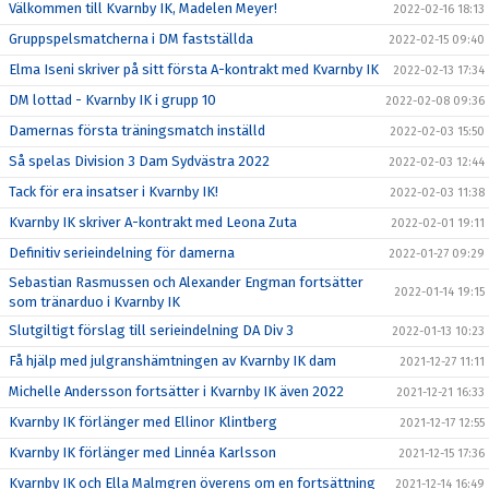
Välkommen till Kvarnby IK, Madelen Meyer!
2022-02-16 18:13
Gruppspelsmatcherna i DM fastställda
2022-02-15 09:40
Elma Iseni skriver på sitt första A-kontrakt med Kvarnby IK
2022-02-13 17:34
DM lottad - Kvarnby IK i grupp 10
2022-02-08 09:36
Damernas första träningsmatch inställd
2022-02-03 15:50
Så spelas Division 3 Dam Sydvästra 2022
2022-02-03 12:44
Tack för era insatser i Kvarnby IK!
2022-02-03 11:38
Kvarnby IK skriver A-kontrakt med Leona Zuta
2022-02-01 19:11
Definitiv serieindelning för damerna
2022-01-27 09:29
Sebastian Rasmussen och Alexander Engman fortsätter
2022-01-14 19:15
som tränarduo i Kvarnby IK
Slutgiltigt förslag till serieindelning DA Div 3
2022-01-13 10:23
Få hjälp med julgranshämtningen av Kvarnby IK dam
2021-12-27 11:11
Michelle Andersson fortsätter i Kvarnby IK även 2022
2021-12-21 16:33
Kvarnby IK förlänger med Ellinor Klintberg
2021-12-17 12:55
Kvarnby IK förlänger med Linnéa Karlsson
2021-12-15 17:36
Kvarnby IK och Ella Malmgren överens om en fortsättning
2021-12-14 16:49