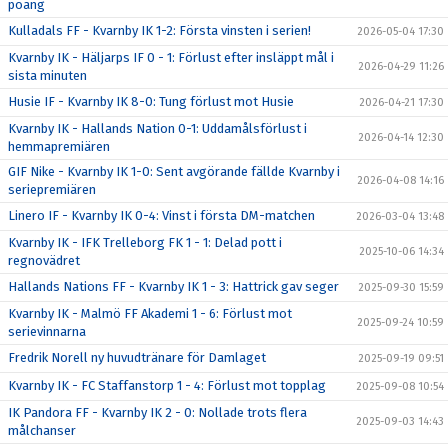
poäng
Kulladals FF - Kvarnby IK 1-2: Första vinsten i serien!
2026-05-04 17:30
Kvarnby IK - Häljarps IF 0 - 1: Förlust efter insläppt mål i
2026-04-29 11:26
sista minuten
Husie IF - Kvarnby IK 8-0: Tung förlust mot Husie
2026-04-21 17:30
Kvarnby IK - Hallands Nation 0-1: Uddamålsförlust i
2026-04-14 12:30
hemmapremiären
GIF Nike - Kvarnby IK 1-0: Sent avgörande fällde Kvarnby i
2026-04-08 14:16
seriepremiären
Linero IF - Kvarnby IK 0-4: Vinst i första DM-matchen
2026-03-04 13:48
Kvarnby IK - IFK Trelleborg FK 1 - 1: Delad pott i
2025-10-06 14:34
regnovädret
Hallands Nations FF - Kvarnby IK 1 - 3: Hattrick gav seger
2025-09-30 15:59
Kvarnby IK - Malmö FF Akademi 1 - 6: Förlust mot
2025-09-24 10:59
serievinnarna
Fredrik Norell ny huvudtränare för Damlaget
2025-09-19 09:51
Kvarnby IK - FC Staffanstorp 1 - 4: Förlust mot topplag
2025-09-08 10:54
IK Pandora FF - Kvarnby IK 2 - 0: Nollade trots flera
2025-09-03 14:43
målchanser