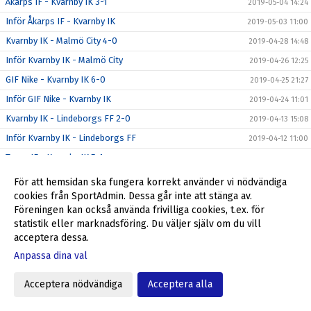
Åkarps IF - Kvarnby IK 3-1
2019-05-04 14:24
Inför Åkarps IF - Kvarnby IK
2019-05-03 11:00
Kvarnby IK - Malmö City 4-0
2019-04-28 14:48
Inför Kvarnby IK - Malmö City
2019-04-26 12:25
GIF Nike - Kvarnby IK 6-0
2019-04-25 21:27
Inför GIF Nike - Kvarnby IK
2019-04-24 11:01
Kvarnby IK - Lindeborgs FF 2-0
2019-04-13 15:08
Inför Kvarnby IK - Lindeborgs FF
2019-04-12 11:00
Torns IF - Kvarnby IK 5-1
2019-04-07 17:01
Matchen mot GIF Nike flyttas
2019-04-03 18:33
För att hemsidan ska fungera korrekt använder vi nödvändiga
cookies från SportAdmin. Dessa går inte att stänga av.
Dalby GIF/Genarps IF - Kvarnby IK 2-0
2019-03-17 16:59
Föreningen kan också använda frivilliga cookies, t.ex. för
Inför Dalby GIF/Genarps IF - Kvarnby IK
2019-03-15 11:00
statistik eller marknadsföring. Du väljer själv om du vill
Kvarnby IK - Spjutstorps IF 1-2
2019-03-10 17:45
acceptera dessa.
Inför Kvarnby IK - Spjutstorps IF
Anpassa dina val
2019-03-08 11:01
Kvarnby IK - Uppåkra IF 1-4
2019-03-03 16:51
Acceptera nödvändiga
Acceptera alla
Inför Kvarnby IK - Uppåkra IF
2019-03-01 11:00