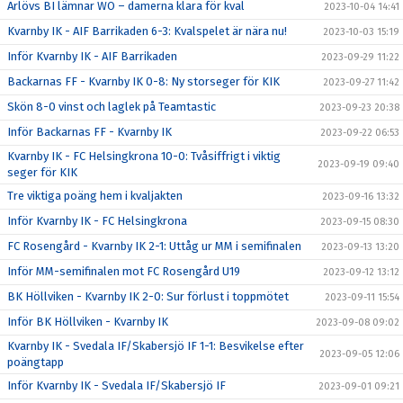
Arlövs BI lämnar WO – damerna klara för kval
2023-10-04 14:41
Kvarnby IK - AIF Barrikaden 6-3: Kvalspelet är nära nu!
2023-10-03 15:19
Inför Kvarnby IK - AIF Barrikaden
2023-09-29 11:22
Backarnas FF - Kvarnby IK 0-8: Ny storseger för KIK
2023-09-27 11:42
Skön 8-0 vinst och laglek på Teamtastic
2023-09-23 20:38
Inför Backarnas FF - Kvarnby IK
2023-09-22 06:53
Kvarnby IK - FC Helsingkrona 10-0: Tvåsiffrigt i viktig
2023-09-19 09:40
seger för KIK
Tre viktiga poäng hem i kvaljakten
2023-09-16 13:32
Inför Kvarnby IK - FC Helsingkrona
2023-09-15 08:30
FC Rosengård - Kvarnby IK 2-1: Uttåg ur MM i semifinalen
2023-09-13 13:20
Inför MM-semifinalen mot FC Rosengård U19
2023-09-12 13:12
BK Höllviken - Kvarnby IK 2-0: Sur förlust i toppmötet
2023-09-11 15:54
Inför BK Höllviken - Kvarnby IK
2023-09-08 09:02
Kvarnby IK - Svedala IF/Skabersjö IF 1-1: Besvikelse efter
2023-09-05 12:06
poängtapp
Inför Kvarnby IK - Svedala IF/Skabersjö IF
2023-09-01 09:21