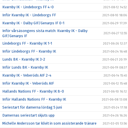
Kvarnby IK - Lindeborgs FF 4-0
2021-08-12 14:52
Inför Kvarnby IK - Lindeborgs FF
2021-08-10 18:06
Kvarnby IK - Dalby GIF/Genarps IF 0-1
2021-06-29 17:39
Inför vårsäsongens sista match: Kvarnby IK - Dalby
2021-06-27 12:55
GIF/Genarps IF
Lindeborgs FF - Kvarnby IK 1-1
2021-06-26 12:37
Inför Lindeborgs FF - Kvarnby IK
2021-06-24 16:48
Lunds BK - Kvarnby IK 3-2
2021-06-21 20:19
Inför Lunds BK - Kvarnby IK
2021-06-19 08:37
Kvarnby IK - Veberöds AIF 2-4
2021-06-14 15:45
Inför Kvarnby IK - Veberöds AIF
2021-06-12 15:48
Hallands Nations FF - Kvarnby IK 8-0
2021-06-10 16:12
Inför Hallands Nations FF - Kvarnby IK
2021-06-08 13:08
Seriestart för damerna lördag 5 juni
2021-05-24 17:18
Damernas seriestart skjuts upp
2021-04-26 16:26
Michelle Andersson tar klivit in som assisterande tränare
2021-03-05 13:56