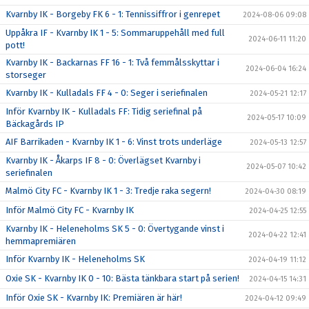
Kvarnby IK - Borgeby FK 6 - 1: Tennissiffror i genrepet
2024-08-06 09:08
Uppåkra IF - Kvarnby IK 1 - 5: Sommaruppehåll med full
2024-06-11 11:20
pott!
Kvarnby IK - Backarnas FF 16 - 1: Två femmålsskyttar i
2024-06-04 16:24
storseger
Kvarnby IK - Kulladals FF 4 - 0: Seger i seriefinalen
2024-05-21 12:17
Inför Kvarnby IK - Kulladals FF: Tidig seriefinal på
2024-05-17 10:09
Bäckagårds IP
AIF Barrikaden - Kvarnby IK 1 - 6: Vinst trots underläge
2024-05-13 12:57
Kvarnby IK - Åkarps IF 8 - 0: Överlägset Kvarnby i
2024-05-07 10:42
seriefinalen
Malmö City FC - Kvarnby IK 1 - 3: Tredje raka segern!
2024-04-30 08:19
Inför Malmö City FC - Kvarnby IK
2024-04-25 12:55
Kvarnby IK - Heleneholms SK 5 - 0: Övertygande vinst i
2024-04-22 12:41
hemmapremiären
Inför Kvarnby IK - Heleneholms SK
2024-04-19 11:12
Oxie SK - Kvarnby IK 0 - 10: Bästa tänkbara start på serien!
2024-04-15 14:31
Inför Oxie SK - Kvarnby IK: Premiären är här!
2024-04-12 09:49