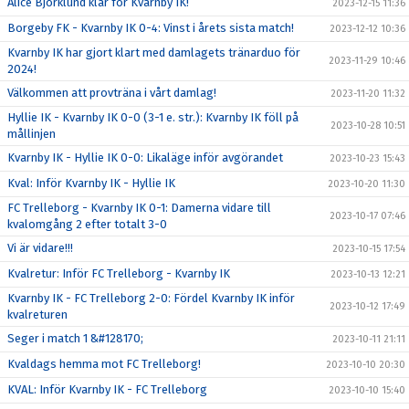
Alice Björklund klar för Kvarnby IK!
2023-12-15 11:36
Borgeby FK - Kvarnby IK 0-4: Vinst i årets sista match!
2023-12-12 10:36
Kvarnby IK har gjort klart med damlagets tränarduo för
2023-11-29 10:46
2024!
Välkommen att provträna i vårt damlag!
2023-11-20 11:32
Hyllie IK - Kvarnby IK 0-0 (3-1 e. str.): Kvarnby IK föll på
2023-10-28 10:51
mållinjen
Kvarnby IK - Hyllie IK 0-0: Likaläge inför avgörandet
2023-10-23 15:43
Kval: Inför Kvarnby IK - Hyllie IK
2023-10-20 11:30
FC Trelleborg - Kvarnby IK 0-1: Damerna vidare till
2023-10-17 07:46
kvalomgång 2 efter totalt 3-0
Vi är vidare!!!
2023-10-15 17:54
Kvalretur: Inför FC Trelleborg - Kvarnby IK
2023-10-13 12:21
Kvarnby IK - FC Trelleborg 2-0: Fördel Kvarnby IK inför
2023-10-12 17:49
kvalreturen
Seger i match 1 &#128170;
2023-10-11 21:11
Kvaldags hemma mot FC Trelleborg!
2023-10-10 20:30
KVAL: Inför Kvarnby IK - FC Trelleborg
2023-10-10 15:40