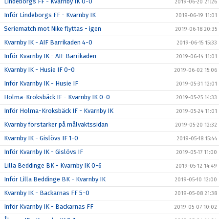
Lindeborgs FF - Kvarnby IK 0-0
2019-06-20 21:26
Inför Lindeborgs FF - Kvarnby IK
2019-06-19 11:01
Seriematch mot Nike flyttas - igen
2019-06-18 20:35
Kvarnby IK - AIF Barrikaden 4-0
2019-06-15 15:33
Inför Kvarnby IK - AIF Barrikaden
2019-06-14 11:01
Kvarnby IK - Husie IF 0-0
2019-06-02 15:06
Inför Kvarnby IK - Husie IF
2019-05-31 12:01
Holma-Kroksbäck IF - Kvarnby IK 0-0
2019-05-25 14:33
Inför Holma-Kroksbäck IF - Kvarnby IK
2019-05-24 11:01
Kvarnby förstärker på målvaktssidan
2019-05-20 12:32
Kvarnby IK - Gislövs IF 1-0
2019-05-18 15:44
Inför Kvarnby IK - Gislövs IF
2019-05-17 11:00
Lilla Beddinge BK - Kvarnby IK 0-6
2019-05-12 14:49
Inför Lilla Beddinge BK - Kvarnby IK
2019-05-10 12:00
Kvarnby IK - Backarnas FF 5-0
2019-05-08 21:38
Inför Kvarnby IK - Backarnas FF
2019-05-07 10:02