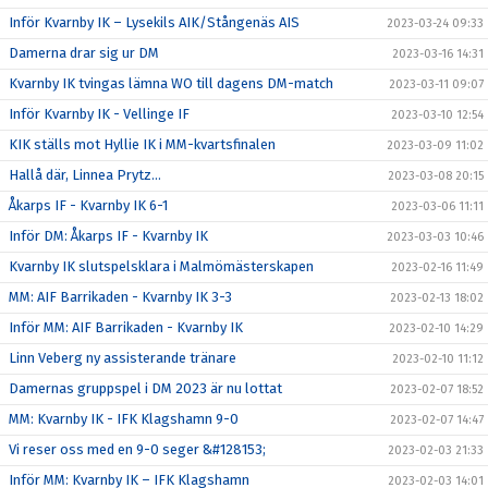
Inför Kvarnby IK – Lysekils AIK/Stångenäs AIS
2023-03-24 09:33
Damerna drar sig ur DM
2023-03-16 14:31
Kvarnby IK tvingas lämna WO till dagens DM-match
2023-03-11 09:07
Inför Kvarnby IK - Vellinge IF
2023-03-10 12:54
KIK ställs mot Hyllie IK i MM-kvartsfinalen
2023-03-09 11:02
Hallå där, Linnea Prytz...
2023-03-08 20:15
Åkarps IF - Kvarnby IK 6-1
2023-03-06 11:11
Inför DM: Åkarps IF - Kvarnby IK
2023-03-03 10:46
Kvarnby IK slutspelsklara i Malmömästerskapen
2023-02-16 11:49
MM: AIF Barrikaden - Kvarnby IK 3-3
2023-02-13 18:02
Inför MM: AIF Barrikaden - Kvarnby IK
2023-02-10 14:29
Linn Veberg ny assisterande tränare
2023-02-10 11:12
Damernas gruppspel i DM 2023 är nu lottat
2023-02-07 18:52
MM: Kvarnby IK - IFK Klagshamn 9-0
2023-02-07 14:47
Vi reser oss med en 9-0 seger &#128153;
2023-02-03 21:33
Inför MM: Kvarnby IK – IFK Klagshamn
2023-02-03 14:01