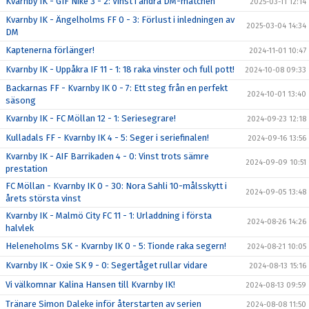
Kvarnby IK - GIF Nike 3 - 2: Vinst i andra DM-matchen
2025-03-11 12:14
Kvarnby IK - Ängelholms FF 0 - 3: Förlust i inledningen av
2025-03-04 14:34
DM
Kaptenerna förlänger!
2024-11-01 10:47
Kvarnby IK - Uppåkra IF 11 - 1: 18 raka vinster och full pott!
2024-10-08 09:33
Backarnas FF - Kvarnby IK 0 - 7: Ett steg från en perfekt
2024-10-01 13:40
säsong
Kvarnby IK - FC Möllan 12 - 1: Seriesegrare!
2024-09-23 12:18
Kulladals FF - Kvarnby IK 4 - 5: Seger i seriefinalen!
2024-09-16 13:56
Kvarnby IK - AIF Barrikaden 4 - 0: Vinst trots sämre
2024-09-09 10:51
prestation
FC Möllan - Kvarnby IK 0 - 30: Nora Sahli 10-målsskytt i
2024-09-05 13:48
årets största vinst
Kvarnby IK - Malmö City FC 11 - 1: Urladdning i första
2024-08-26 14:26
halvlek
Heleneholms SK - Kvarnby IK 0 - 5: Tionde raka segern!
2024-08-21 10:05
Kvarnby IK - Oxie SK 9 - 0: Segertåget rullar vidare
2024-08-13 15:16
Vi välkomnar Kalina Hansen till Kvarnby IK!
2024-08-13 09:59
Tränare Simon Daleke inför återstarten av serien
2024-08-08 11:50