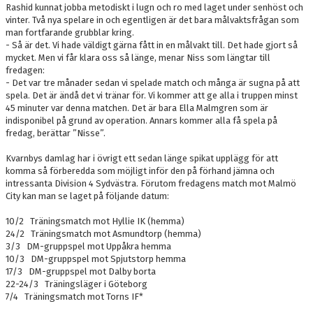
Rashid kunnat jobba metodiskt i lugn och ro med laget under senhöst och
vinter. Två nya spelare in och egentligen är det bara målvaktsfrågan som
man fortfarande grubblar kring.
- Så är det. Vi hade väldigt gärna fått in en målvakt till. Det hade gjort så
mycket. Men vi får klara oss så länge, menar Niss som längtar till
fredagen:
- Det var tre månader sedan vi spelade match och många är sugna på att
spela. Det är ändå det vi tränar för. Vi kommer att ge alla i truppen minst
45 minuter var denna matchen. Det är bara Ella Malmgren som är
indisponibel på grund av operation. Annars kommer alla få spela på
fredag, berättar ”Nisse”.
Kvarnbys damlag har i övrigt ett sedan länge spikat upplägg för att
komma så förberedda som möjligt inför den på förhand jämna och
intressanta Division 4 Sydvästra. Förutom fredagens match mot Malmö
City kan man se laget på följande datum:
10/2 Träningsmatch mot Hyllie IK (hemma)
24/2 Träningsmatch mot Asmundtorp (hemma)
3/3 DM-gruppspel mot Uppåkra hemma
10/3 DM-gruppspel mot Spjutstorp hemma
17/3 DM-gruppspel mot Dalby borta
22-24/3 Träningsläger i Göteborg
7/4 Träningsmatch mot Torns IF*