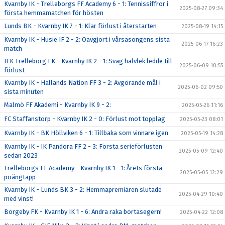
Kvarnby IK - Trelleborgs FF Academy 6 - 1: Tennissiffror i
2025-08-27 09:34
första hemmamatchen för hösten
Lunds BK - Kvarnby IK 7 - 1: Klar förlust i återstarten
2025-08-19 14:15
Kvarnby IK - Husie IF 2 - 2: Oavgjort i vårsäsongens sista
2025-06-17 16:23
match
IFK Trelleborg FK - Kvarnby IK 2 - 1: Svag halvlek ledde till
2025-06-09 10:55
förlust
Kvarnby IK - Hallands Nation FF 3 - 2: Avgörande mål i
2025-06-02 09:50
sista minuten
Malmö FF Akademi - Kvarnby IK 9 - 2:
2025-05-26 11:16
FC Staffanstorp - Kvarnby IK 2 - 0: Förlust mot topplag
2025-05-23 08:01
Kvarnby IK - BK Höllviken 6 - 1: Tillbaka som vinnare igen
2025-05-19 14:28
Kvarnby IK - IK Pandora FF 2 - 3: Första serieförlusten
2025-05-09 12:40
sedan 2023
Trelleborgs FF Academy - Kvarnby IK 1 - 1: Årets första
2025-05-05 12:29
poängtapp
Kvarnby IK - Lunds BK 3 - 2: Hemmapremiären slutade
2025-04-29 10:40
med vinst!
Borgeby FK - Kvarnby IK 1 - 6: Andra raka bortasegern!
2025-04-22 12:08