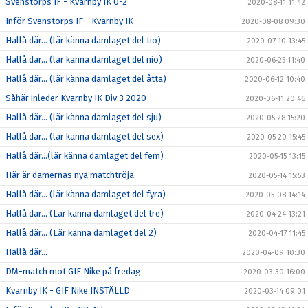
Svenstorps IF - Kvarnby IK 0-2
2020-08-11 11:42
Inför Svenstorps IF - Kvarnby IK
2020-08-08 09:30
Hallå där… (lär känna damlaget del tio)
2020-07-10 13:45
Hallå där… (lär känna damlaget del nio)
2020-06-25 11:40
Hallå där… (lär känna damlaget del åtta)
2020-06-12 10:40
Såhär inleder Kvarnby IK Div 3 2020
2020-06-11 20:46
Hallå där… (lär känna damlaget del sju)
2020-05-28 15:20
Hallå där… (lär känna damlaget del sex)
2020-05-20 15:45
Hallå där…(lär känna damlaget del fem)
2020-05-15 13:15
Här är damernas nya matchtröja
2020-05-14 15:53
Hallå där… (lär känna damlaget del fyra)
2020-05-08 14:14
Hallå där… (Lär känna damlaget del tre)
2020-04-24 13:21
Hallå där… (Lär känna damlaget del 2)
2020-04-17 11:45
Hallå där…
2020-04-09 10:30
DM-match mot GIF Nike på fredag
2020-03-30 16:00
Kvarnby IK - GIF Nike INSTÄLLD
2020-03-14 09:01