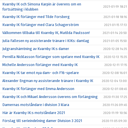
Kvarnby IK och Simona Karpin är överens om en
2021-01-19 18:21
fortsättning i klubben
Kvarnby IK förlänger med Tilde Forsberg
2021-01-18 18:16
Kvarnby IK förlänger med Clara Schagerström
2021-01-15 17:13
Välkommen tillbaka till Kvarnby IK, Matilda Paulsson!
2021-01-14 20:50
Julia Fallesen ny assisterande tränare i KIKs: damlag
2021-01-05 15:50
Julgranshämtning av Kvarnby IK:s damer
2020-12-28 14:35
Pernilla Nicklasson förlänger som spelare med Kvarnby IK
2020-12-13 15:35
Michelle Andersson förlänger med Kvarnby IK
2020-12-11 17:15
Kvarnby IK tar emot nya dam- och F16-spelare
2020-12-08 16:01
Alexander Engman ny assisterande tränare i Kvarnby IK
2020-12-04 13:00
Kvarnby IK förlänger med Emma Andersson
2020-12-01 08:45
Kvarnby IK och Mikael Andersson överens om förlängning
2020-11-30 17:25
Damernas motståndare i division 3 klara
2020-11-26 09:45
Här är Kvarnby IK:s motståndare 2021
2020-11-19 10:56
Förslag till serieindelning damer Division 3 2021
2020-11-05 09:30