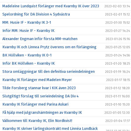
Madeleine Lundquist förlänger med Kvarnby IK över 2023
2023-02-03 13:14
Spelordning för DA Division 4 Sydvästra
2023-02-01 15:12
MM: Husie IF - Kvarnby IK 3-1
2023-01-30 15:52
Inför MM: Husie IF - Kvarnby IK
2023-01-27 14:24
Alexander Engman inför första MM-matchen
2023-01-26 15:16
Kvarnby IK och Linnea Prytz överens om en förlängning
2023-01-25 12:05
BK Höllviken - Kvarnby IK 0-1
2023-01-24 14:56
Inför BK Höllviken - Kvarnby IK
2023-01-20 18:25
Stora omläggningar till den definitiva serieindelningen
2023-01-19 16:24
Kvarnby IK förlänger med Madelen Meyer
2023-01-17 18:15
Tilde Forsberg stannar kvar i KIK även 2023
2023-01-12 18:20
Slutgiltigt förslag till serieindelning DA Div 4
2023-01-11 16:00
Kvarnby IK förlänger med Parina Askari
2023-01-10 15:20
Få hjälp med julgranshämtningen av Kvarnby IK
2023-01-05 12:30
Välkommen till Kvarnby IK, Elin Nordkvist!
2023-01-04 17:17
Kvarnby IK skriver lärlingskontrakt med Linnéa Lundbäck