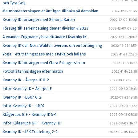
2022-12-16 12:34
och Tyra Boij
Malmömästerskapen är äntligen tillbaka på damsidan
2022-12-15 10:45
Kvarnby IK förlänger med Simona Karpin
2022-12-09 13:08
Förslag till serieindelning damer division 4 2023
2022-12-09 09:00
Alexander Engman ny huvudtränare i Kvarnby IK
2022-12-08 20:07
Kvarnby IK och Nora Wahlén överens om en förlängning
2022-12-01 15:59
Yoga - ett träningspass med styrka och balans
2022-11-22 22:20
Kvarnby IK förlänger med Clara Schagerström
2022-11-18 14:17
Fotbollstennis dagen efter match
2022-11-14 22:58
Kvarnby IK – Åkarps IF 0-2
2022-10-04 12:00
Inför Kvarnby IK – Åkarps IF
2022-09-30 13:43
Kvarnby IK - LB07 0-2
2022-09-22 18:58
Inför Kvarnby IK – LB07
2022-09-20 16:22
Klågerups GIF - Kvarnby IK 5-1
2022-09-13 08:38
Inför Klågerups GIF - Kvarnby IK
2022-09-09 16:17
Kvarnby IK - IFK Trelleborg 2-2
2022-09-05 13:29