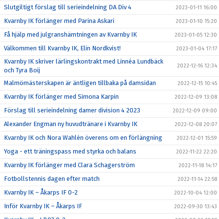
Slutgiltigt förslag till serieindelning DA Div 4
2023-01-11 16:00
Kvarnby IK förlänger med Parina Askari
2023-01-10 15:20
Få hjälp med julgranshämtningen av Kvarnby IK
2023-01-05 12:30
Välkommen till Kvarnby IK, Elin Nordkvist!
2023-01-04 17:17
Kvarnby IK skriver lärlingskontrakt med Linnéa Lundbäck
2022-12-16 12:34
och Tyra Boij
Malmömästerskapen är äntligen tillbaka på damsidan
2022-12-15 10:45
Kvarnby IK förlänger med Simona Karpin
2022-12-09 13:08
Förslag till serieindelning damer division 4 2023
2022-12-09 09:00
Alexander Engman ny huvudtränare i Kvarnby IK
2022-12-08 20:07
Kvarnby IK och Nora Wahlén överens om en förlängning
2022-12-01 15:59
Yoga - ett träningspass med styrka och balans
2022-11-22 22:20
Kvarnby IK förlänger med Clara Schagerström
2022-11-18 14:17
Fotbollstennis dagen efter match
2022-11-14 22:58
Kvarnby IK – Åkarps IF 0-2
2022-10-04 12:00
Inför Kvarnby IK – Åkarps IF
2022-09-30 13:43