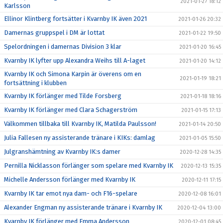
2021-01-27 18:12
Karlsson
Ellinor Klintberg fortsätter i Kvarnby IK även 2021
2021-01-26 20:32
Damernas gruppspel i DM är lottat
2021-01-22 19:50
Spelordningen i damernas Division 3 klar
2021-01-20 16:45
Kvarnby IK lyfter upp Alexandra Weihs till A-laget
2021-01-20 14:12
Kvarnby IK och Simona Karpin är överens om en
2021-01-19 18:21
fortsättning i klubben
Kvarnby IK förlänger med Tilde Forsberg
2021-01-18 18:16
Kvarnby IK förlänger med Clara Schagerström
2021-01-15 17:13
Välkommen tillbaka till Kvarnby IK, Matilda Paulsson!
2021-01-14 20:50
Julia Fallesen ny assisterande tränare i KIKs: damlag
2021-01-05 15:50
Julgranshämtning av Kvarnby IK:s damer
2020-12-28 14:35
Pernilla Nicklasson förlänger som spelare med Kvarnby IK
2020-12-13 15:35
Michelle Andersson förlänger med Kvarnby IK
2020-12-11 17:15
Kvarnby IK tar emot nya dam- och F16-spelare
2020-12-08 16:01
Alexander Engman ny assisterande tränare i Kvarnby IK
2020-12-04 13:00
Kvarnby IK förlänger med Emma Andersson
2020-12-01 08:45