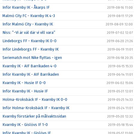
Inför Kvarnby IK - Åkarps IF
2019-08-16 11:00
Malmö City FC - Kvarnby IK 4-3
2019-08-11 17:29
Inför Malmö City - Kvarnby IK
2019-08-09 12:00
Niss: ”-Vi är väl där vi vill vara”
2019-07-02 12:07
Lindeborgs FF - Kvarnby IK 0-0
2019-06-20 21:26
Inför Lindeborgs FF - Kvarnby IK
2019-06-19 11:01
Seriematch mot Nike flyttas - igen
2019-06-18 20:35
Kvarnby IK - AIF Barrikaden 4-0
2019-06-15 15:33
Inför Kvarnby IK - AIF Barrikaden
2019-06-14 11:01
Kvarnby IK - Husie IF 0-0
2019-06-02 15:06
Inför Kvarnby IK - Husie IF
2019-05-31 12:01
Holma-Kroksbäck IF - Kvarnby IK 0-0
2019-05-25 14:33
Inför Holma-Kroksbäck IF - Kvarnby IK
2019-05-24 11:01
Kvarnby förstärker på målvaktssidan
2019-05-20 12:32
Kvarnby IK - Gislövs IF 1-0
2019-05-18 15:44
Inför Kvarnby IK - Gislövs IF
2019-05-17 11:00