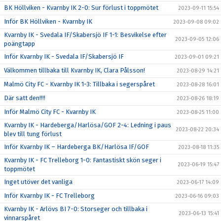
BK Höllviken - Kvarnby IK 2-0: Sur förlust i toppmötet
2023-09-11 15:54
Inför BK Höllviken - Kvarnby IK
2023-09-08 09:02
Kvarnby IK - Svedala IF/Skabersjö IF 1-1: Besvikelse efter
2023-09-05 12:06
poängtapp
Inför Kvarnby IK - Svedala IF/Skabersjö IF
2023-09-01 09:21
Välkommen tillbaka till Kvarnby IK, Clara Pålsson!
2023-08-29 14:21
Malmö City FC - Kvarnby IK 1-3: Tillbaka i segerspåret
2023-08-28 16:01
Där satt den!!!!
2023-08-26 18:19
Inför Malmö City FC - Kvarnby IK
2023-08-25 11:00
Kvarnby IK - Hardeberga/Harlösa/GOF 2-4: Ledning i paus
2023-08-22 20:34
blev till tung förlust
Inför Kvarnby IK – Hardeberga BK/Harlösa IF/GOF
2023-08-18 11:35
Kvarnby IK - FC Trelleborg 1-0: Fantastiskt skön seger i
2023-06-19 15:47
toppmötet
Inget utöver det vanliga
2023-06-17 14:09
Inför Kvarnby IK - FC Trelleborg
2023-06-16 09:03
Kvarnby IK - Arlövs BI 7-0: Storseger och tillbaka i
2023-06-13 15:41
vinnarspåret