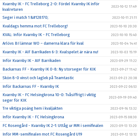
Kvarnby IK - FC Trelleborg 2-0: Fördel Kvarnby IK inför
2023-10-12 17:49
kvalreturen
Seger i match 1 &#128170;
2023-10-11 21:11
Kvaldags hemma mot FC Trelleborg!
2023-10-10 20:30
KVAL: Inför Kvarnby IK - FC Trelleborg
2023-10-10 15:40
Arlövs BI lämnar WO – damerna klara för kval
2023-10-04 14:41
Kvarnby IK - AIF Barrikaden 6-3: Kvalspelet är nära nu!
2023-10-03 15:19
Inför Kvarnby IK - AIF Barrikaden
2023-09-29 11:22
Backarnas FF - Kvarnby IK 0-8: Ny storseger för KIK
2023-09-27 11:42
Skön 8-0 vinst och laglek på Teamtastic
2023-09-23 20:38
Inför Backarnas FF - Kvarnby IK
2023-09-22 06:53
Kvarnby IK - FC Helsingkrona 10-0: Tvåsiffrigt i viktig
2023-09-19 09:40
seger för KIK
Tre viktiga poäng hem i kvaljakten
2023-09-16 13:32
Inför Kvarnby IK - FC Helsingkrona
2023-09-15 08:30
FC Rosengård - Kvarnby IK 2-1: Uttåg ur MM i semifinalen
2023-09-13 13:20
Inför MM-semifinalen mot FC Rosengård U19
2023-09-12 13:12