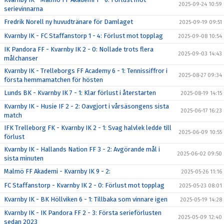
2025-09-24 10:59
serievinnarna
Fredrik Norell ny huvudtränare för Damlaget
2025-09-19 09:51
Kvarnby IK - FC Staffanstorp 1 - 4: Förlust mot topplag
2025-09-08 10:54
IK Pandora FF - Kvarnby IK 2 - 0: Nollade trots flera
2025-09-03 14:43
målchanser
Kvarnby IK - Trelleborgs FF Academy 6 - 1: Tennissiffror i
2025-08-27 09:34
första hemmamatchen för hösten
Lunds BK - Kvarnby IK 7 - 1: Klar förlust i återstarten
2025-08-19 14:15
Kvarnby IK - Husie IF 2 - 2: Oavgjort i vårsäsongens sista
2025-06-17 16:23
match
IFK Trelleborg FK - Kvarnby IK 2 - 1: Svag halvlek ledde till
2025-06-09 10:55
förlust
Kvarnby IK - Hallands Nation FF 3 - 2: Avgörande mål i
2025-06-02 09:50
sista minuten
Malmö FF Akademi - Kvarnby IK 9 - 2:
2025-05-26 11:16
FC Staffanstorp - Kvarnby IK 2 - 0: Förlust mot topplag
2025-05-23 08:01
Kvarnby IK - BK Höllviken 6 - 1: Tillbaka som vinnare igen
2025-05-19 14:28
Kvarnby IK - IK Pandora FF 2 - 3: Första serieförlusten
2025-05-09 12:40
sedan 2023