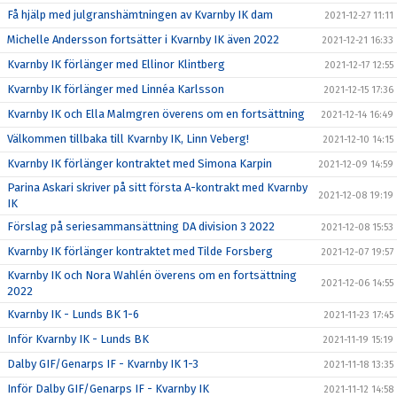
Få hjälp med julgranshämtningen av Kvarnby IK dam
2021-12-27 11:11
Michelle Andersson fortsätter i Kvarnby IK även 2022
2021-12-21 16:33
Kvarnby IK förlänger med Ellinor Klintberg
2021-12-17 12:55
Kvarnby IK förlänger med Linnéa Karlsson
2021-12-15 17:36
Kvarnby IK och Ella Malmgren överens om en fortsättning
2021-12-14 16:49
Välkommen tillbaka till Kvarnby IK, Linn Veberg!
2021-12-10 14:15
Kvarnby IK förlänger kontraktet med Simona Karpin
2021-12-09 14:59
Parina Askari skriver på sitt första A-kontrakt med Kvarnby
2021-12-08 19:19
IK
Förslag på seriesammansättning DA division 3 2022
2021-12-08 15:53
Kvarnby IK förlänger kontraktet med Tilde Forsberg
2021-12-07 19:57
Kvarnby IK och Nora Wahlén överens om en fortsättning
2021-12-06 14:55
2022
Kvarnby IK - Lunds BK 1-6
2021-11-23 17:45
Inför Kvarnby IK - Lunds BK
2021-11-19 15:19
Dalby GIF/Genarps IF - Kvarnby IK 1-3
2021-11-18 13:35
Inför Dalby GIF/Genarps IF - Kvarnby IK
2021-11-12 14:58