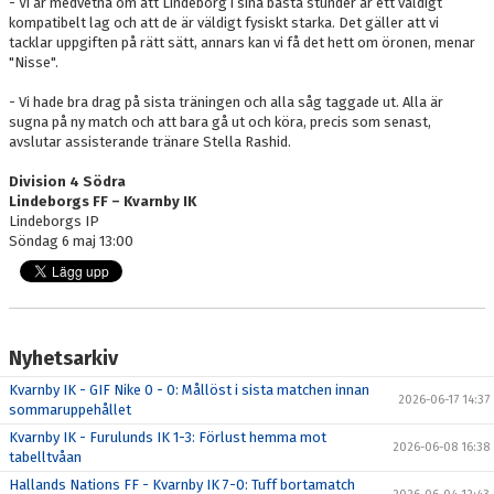
- Vi är medvetna om att Lindeborg i sina bästa stunder är ett väldigt
kompatibelt lag och att de är väldigt fysiskt starka. Det gäller att vi
tacklar uppgiften på rätt sätt, annars kan vi få det hett om öronen, menar
"Nisse".
- Vi hade bra drag på sista träningen och alla såg taggade ut. Alla är
sugna på ny match och att bara gå ut och köra, precis som senast,
avslutar assisterande tränare Stella Rashid.
Division 4 Södra
Lindeborgs FF – Kvarnby IK
Lindeborgs IP
Söndag 6 maj 13:00
Nyhetsarkiv
Kvarnby IK - GIF Nike 0 - 0: Mållöst i sista matchen innan
2026-06-17 14:37
sommaruppehållet
Kvarnby IK - Furulunds IK 1-3: Förlust hemma mot
2026-06-08 16:38
tabelltvåan
Hallands Nations FF - Kvarnby IK 7-0: Tuff bortamatch