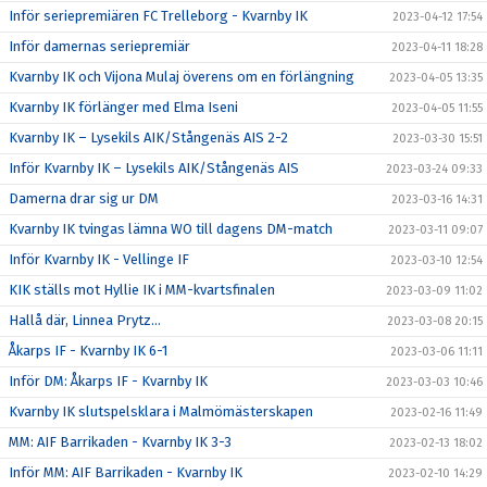
Inför seriepremiären FC Trelleborg - Kvarnby IK
2023-04-12 17:54
Inför damernas seriepremiär
2023-04-11 18:28
Kvarnby IK och Vijona Mulaj överens om en förlängning
2023-04-05 13:35
Kvarnby IK förlänger med Elma Iseni
2023-04-05 11:55
Kvarnby IK – Lysekils AIK/Stångenäs AIS 2-2
2023-03-30 15:51
Inför Kvarnby IK – Lysekils AIK/Stångenäs AIS
2023-03-24 09:33
Damerna drar sig ur DM
2023-03-16 14:31
Kvarnby IK tvingas lämna WO till dagens DM-match
2023-03-11 09:07
Inför Kvarnby IK - Vellinge IF
2023-03-10 12:54
KIK ställs mot Hyllie IK i MM-kvartsfinalen
2023-03-09 11:02
Hallå där, Linnea Prytz...
2023-03-08 20:15
Åkarps IF - Kvarnby IK 6-1
2023-03-06 11:11
Inför DM: Åkarps IF - Kvarnby IK
2023-03-03 10:46
Kvarnby IK slutspelsklara i Malmömästerskapen
2023-02-16 11:49
MM: AIF Barrikaden - Kvarnby IK 3-3
2023-02-13 18:02
Inför MM: AIF Barrikaden - Kvarnby IK
2023-02-10 14:29