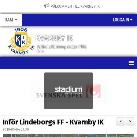
VÄLKOMMEN TILL KVARNBY IK
DAM
LOGGA IN
KVARNBY IK
fotbollsförening sedan 1906
Dam
HEM
NYHETER
KALENDER
MATCHER
Inför Lindeborgs FF - Kvarnby IK
<
>
TRUPPEN
2018-05-04 21:30