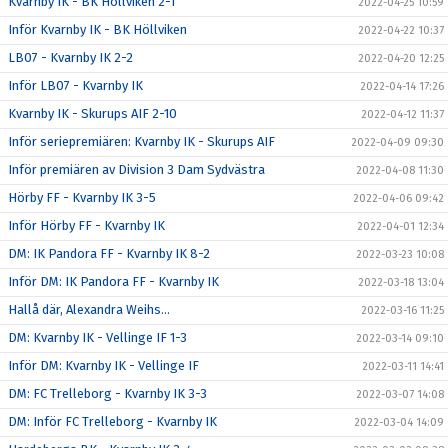
Kvarnby IK - BK Höllviken 2-1
2022-04-25 10:59
Inför Kvarnby IK - BK Höllviken
2022-04-22 10:37
LB07 - Kvarnby IK 2-2
2022-04-20 12:25
Inför LB07 - Kvarnby IK
2022-04-14 17:26
Kvarnby IK - Skurups AIF 2-10
2022-04-12 11:37
Inför seriepremiären: Kvarnby IK - Skurups AIF
2022-04-09 09:30
Inför premiären av Division 3 Dam Sydvästra
2022-04-08 11:30
Hörby FF - Kvarnby IK 3-5
2022-04-06 09:42
Inför Hörby FF - Kvarnby IK
2022-04-01 12:34
DM: IK Pandora FF - Kvarnby IK 8-2
2022-03-23 10:08
Inför DM: IK Pandora FF - Kvarnby IK
2022-03-18 13:04
Hallå där, Alexandra Weihs...
2022-03-16 11:25
DM: Kvarnby IK - Vellinge IF 1-3
2022-03-14 09:10
Inför DM: Kvarnby IK - Vellinge IF
2022-03-11 14:41
DM: FC Trelleborg - Kvarnby IK 3-3
2022-03-07 14:08
DM: Inför FC Trelleborg - Kvarnby IK
2022-03-04 14:09