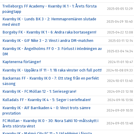
Trelleborgs FF Academy - Kvarnby IK 1 - 1: Årets första
2025-05-05 12:29
poängtapp
Kvarnby IK - Lunds BK 3 - 2: Hemmapremiären slutade
2025-04-29 10:40
med vinst!
Borgeby FK - Kvarnby IK 1 - 6: Andra raka bortasegern!
2025-04-22 12:08
Kvarnby IK - GIF Nike 3 - 2: Vinst i andra DM-matchen
2025-03-11 12:14
Kvarnby IK - Ängelholms FF 0 - 3: Förlust i inledningen av
2025-03-04 14:34
DM
Kaptenerna förlänger!
2024-11-01 10:47
Kvarnby IK - Uppåkra IF 11 - 1: 18 raka vinster och full pott!
2024-10-08 09:33
Backarnas FF - Kvarnby IK 0 - 7: Ett steg från en perfekt
2024-10-01 13:40
säsong
Kvarnby IK - FC Möllan 12 - 1: Seriesegrare!
2024-09-23 12:18
Kulladals FF - Kvarnby IK 4 - 5: Seger i seriefinalen!
2024-09-16 13:56
Kvarnby IK - AIF Barrikaden 4 - 0: Vinst trots sämre
2024-09-09 10:51
prestation
FC Möllan - Kvarnby IK 0 - 30: Nora Sahli 10-målsskytt i
2024-09-05 13:48
årets största vinst
Kvarnby IK - Malmö City FC 11 - 1: Urladdning i första