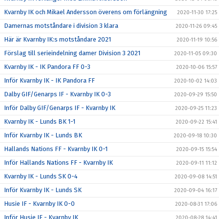
Kvarnby IK och Mikael Andersson överens om förlängning
2020-11-30 17:25
Damernas motståndare i division 3 klara
2020-11-26 09:45
Här är Kvarnby IK:s motståndare 2021
2020-11-19 10:56
Förslag till serieindelning damer Division 3 2021
2020-11-05 09:30
Kvarnby IK - IK Pandora FF 0-3
2020-10-06 15:57
Inför Kvarnby IK - IK Pandora FF
2020-10-02 14:03
Dalby GIF/Genarps IF - Kvarnby IK 0-3
2020-09-29 15:50
Inför Dalby GIF/Genarps IF - Kvarnby IK
2020-09-25 11:23
Kvarnby IK - Lunds BK 1-1
2020-09-22 15:41
Inför Kvarnby IK - Lunds BK
2020-09-18 10:30
Hallands Nations FF - Kvarnby IK 0-1
2020-09-15 15:54
Inför Hallands Nations FF - Kvarnby IK
2020-09-11 11:12
Kvarnby IK - Lunds SK 0-4
2020-09-08 14:51
Inför Kvarnby IK - Lunds SK
2020-09-04 16:17
Husie IF - Kvarnby IK 0-0
2020-08-31 17:06
Inför Husie IF - Kvarnby IK
2020-08-28 14:41