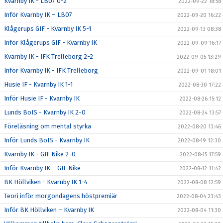
Kvarnby IK - LB07 0-2
2022-09-22 18:58
Inför Kvarnby IK – LB07
2022-09-20 16:22
Klågerups GIF - Kvarnby IK 5-1
2022-09-13 08:38
Inför Klågerups GIF - Kvarnby IK
2022-09-09 16:17
Kvarnby IK - IFK Trelleborg 2-2
2022-09-05 13:29
Inför Kvarnby IK - IFK Trelleborg
2022-09-01 18:01
Husie IF - Kvarnby IK 1-1
2022-08-30 17:22
Inför Husie IF - Kvarnby IK
2022-08-26 15:12
Lunds BoIS - Kvarnby IK 2-0
2022-08-24 13:57
Föreläsning om mental styrka
2022-08-20 13:46
Inför Lunds BoIS - Kvarnby IK
2022-08-19 12:30
Kvarnby IK - GIF Nike 2-0
2022-08-15 17:59
Inför Kvarnby IK – GIF Nike
2022-08-12 11:42
BK Höllviken - Kvarnby IK 1-4
2022-08-08 12:59
Teori inför morgondagens höstpremiär
2022-08-04 23:43
Inför BK Höllviken – Kvarnby IK
2022-08-04 11:30