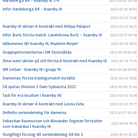
Hardeberga BK - Kvarnby IK 3-4
2022-03-02 09:38
Inför Hardeberga BK - Kvarnby IK
2022-02-25 16:04
2022-02-22 17:50
Kvarnby IK skriver A-kontrakt med Kittiya Palapot
2022-02-22 16:23
Inför årets första match: Landskrona BoIS – Kvarnby IK
2022-02-17 09:18
Välkommen till Kvarnby IK, Madelen Meyer!
2022-02-16 18:13
Gruppspelsmatcherna i DM fastställda
2022-02-15 09:40
Elma Iseni skriver på sitt första A-kontrakt med Kvarnby IK
2022-02-13 17:34
DM lottad - Kvarnby IK i grupp 10
2022-02-08 09:36
Damernas första träningsmatch inställd
2022-02-03 15:50
Så spelas Division 3 Dam Sydvästra 2022
2022-02-03 12:44
Tack för era insatser i Kvarnby IK!
2022-02-03 11:38
Kvarnby IK skriver A-kontrakt med Leona Zuta
2022-02-01 19:11
Definitiv serieindelning för damerna
2022-01-27 09:29
Sebastian Rasmussen och Alexander Engman fortsätter
2022-01-14 19:15
som tränarduo i Kvarnby IK
Slutgiltigt förslag till serieindelning DA Div 3
2022-01-13 10:23