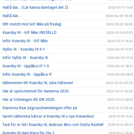
Hallå där… (Lär känna damlaget del 2)
2020-04-17 11:45
Hallå där…
2020-04-09 10:30
DM-match mot GIF Nike på fredag
2020-03-30 16:00
Kvarnby IK - GIF Nike INSTÄLLD
2020-03-14 09:01
Inför Kvarnby IK - GIF Nike
2020-03-13 16:34
Hyllie IK - Kvarnby IK 9-1
2020-03-07 17:01
Inför Hyllie IK - Kvarnby IK
2020-03-06 17:45
Kvarnby IK - Uppåkra IF 1-0
2020-03-01 18:12
Inför Kvarnby IK - Uppåkra IF
2020-02-29 08:51
Välkommen till Kvarnby IK, Julia Fallesen!
2020-02-24 09:39
Här är spelschemat för damerna 2020
2020-02-21 10:30
Här är lottningen till DM 2020
2020-01-21 08:25
Damerna fixar julgranshämtningen efter jul
2019-12-27 09:46
Varmt välkomna hälsar vi Kvarnby IK:s nya tränarduo!
2019-12-19 14:54
Tack för er tid i Kvarnby IK, Andreas Niss och Stella Rashid!
2019-12-13 09:47
Kvarnby IK dam klara för Div 3
2019-11-22 10:54