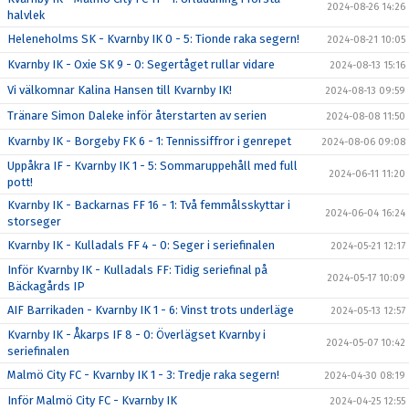
2024-08-26 14:26
halvlek
Heleneholms SK - Kvarnby IK 0 - 5: Tionde raka segern!
2024-08-21 10:05
Kvarnby IK - Oxie SK 9 - 0: Segertåget rullar vidare
2024-08-13 15:16
Vi välkomnar Kalina Hansen till Kvarnby IK!
2024-08-13 09:59
Tränare Simon Daleke inför återstarten av serien
2024-08-08 11:50
Kvarnby IK - Borgeby FK 6 - 1: Tennissiffror i genrepet
2024-08-06 09:08
Uppåkra IF - Kvarnby IK 1 - 5: Sommaruppehåll med full
2024-06-11 11:20
pott!
Kvarnby IK - Backarnas FF 16 - 1: Två femmålsskyttar i
2024-06-04 16:24
storseger
Kvarnby IK - Kulladals FF 4 - 0: Seger i seriefinalen
2024-05-21 12:17
Inför Kvarnby IK - Kulladals FF: Tidig seriefinal på
2024-05-17 10:09
Bäckagårds IP
AIF Barrikaden - Kvarnby IK 1 - 6: Vinst trots underläge
2024-05-13 12:57
Kvarnby IK - Åkarps IF 8 - 0: Överlägset Kvarnby i
2024-05-07 10:42
seriefinalen
Malmö City FC - Kvarnby IK 1 - 3: Tredje raka segern!
2024-04-30 08:19
Inför Malmö City FC - Kvarnby IK
2024-04-25 12:55