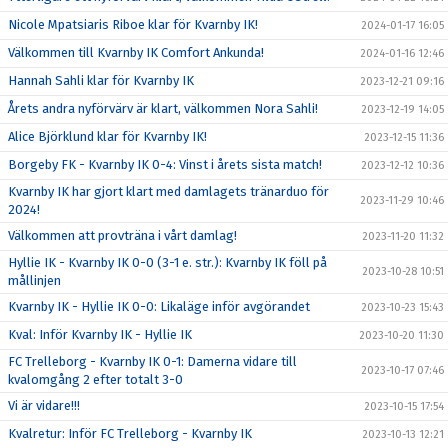
Nicole Mpatsiaris Riboe klar för Kvarnby IK!
2024-01-17 16:05
Välkommen till Kvarnby IK Comfort Ankunda!
2024-01-16 12:46
Hannah Sahli klar för Kvarnby IK
2023-12-21 09:16
Årets andra nyförvärv är klart, välkommen Nora Sahli!
2023-12-19 14:05
Alice Björklund klar för Kvarnby IK!
2023-12-15 11:36
Borgeby FK - Kvarnby IK 0-4: Vinst i årets sista match!
2023-12-12 10:36
Kvarnby IK har gjort klart med damlagets tränarduo för
2023-11-29 10:46
2024!
Välkommen att provträna i vårt damlag!
2023-11-20 11:32
Hyllie IK - Kvarnby IK 0-0 (3-1 e. str.): Kvarnby IK föll på
2023-10-28 10:51
mållinjen
Kvarnby IK - Hyllie IK 0-0: Likaläge inför avgörandet
2023-10-23 15:43
Kval: Inför Kvarnby IK - Hyllie IK
2023-10-20 11:30
FC Trelleborg - Kvarnby IK 0-1: Damerna vidare till
2023-10-17 07:46
kvalomgång 2 efter totalt 3-0
Vi är vidare!!!
2023-10-15 17:54
Kvalretur: Inför FC Trelleborg - Kvarnby IK
2023-10-13 12:21