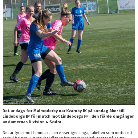
TRÄNING
BILDGALLERI
KONTAKT
Det är dags för Malmöderby när Kvarnby IK på söndag åker till
Lindeborgs IP för match mot Lindeborgs FF i den fjärde omgången
av damernas Division 4 Södra.
Det är fyran mot femman i, den visserligen unga, tabellen som möts i ett