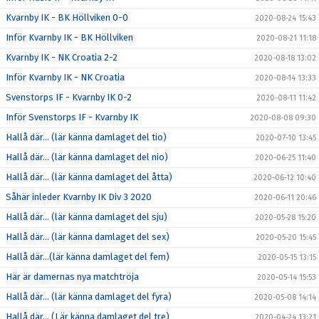
Kvarnby IK - BK Höllviken 0-0
2020-08-24 15:43
Inför Kvarnby IK - BK Höllviken
2020-08-21 11:18
Kvarnby IK - NK Croatia 2-2
2020-08-18 13:02
Inför Kvarnby IK - NK Croatia
2020-08-14 13:33
Svenstorps IF - Kvarnby IK 0-2
2020-08-11 11:42
Inför Svenstorps IF - Kvarnby IK
2020-08-08 09:30
Hallå där… (lär känna damlaget del tio)
2020-07-10 13:45
Hallå där… (lär känna damlaget del nio)
2020-06-25 11:40
Hallå där… (lär känna damlaget del åtta)
2020-06-12 10:40
Såhär inleder Kvarnby IK Div 3 2020
2020-06-11 20:46
Hallå där… (lär känna damlaget del sju)
2020-05-28 15:20
Hallå där… (lär känna damlaget del sex)
2020-05-20 15:45
Hallå där…(lär känna damlaget del fem)
2020-05-15 13:15
Här är damernas nya matchtröja
2020-05-14 15:53
Hallå där… (lär känna damlaget del fyra)
2020-05-08 14:14
Hallå där… (Lär känna damlaget del tre)
2020-04-24 13:21