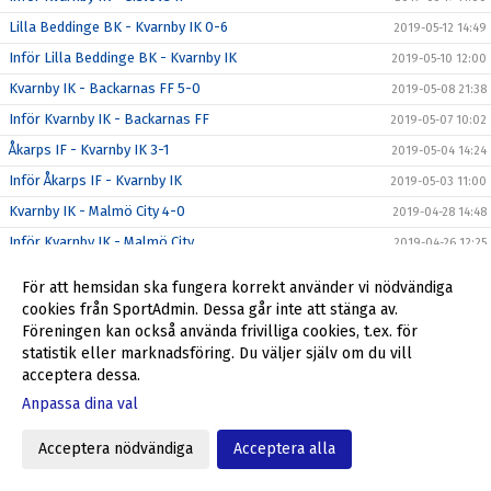
Lilla Beddinge BK - Kvarnby IK 0-6
2019-05-12 14:49
Inför Lilla Beddinge BK - Kvarnby IK
2019-05-10 12:00
Kvarnby IK - Backarnas FF 5-0
2019-05-08 21:38
Inför Kvarnby IK - Backarnas FF
2019-05-07 10:02
Åkarps IF - Kvarnby IK 3-1
2019-05-04 14:24
Inför Åkarps IF - Kvarnby IK
2019-05-03 11:00
Kvarnby IK - Malmö City 4-0
2019-04-28 14:48
Inför Kvarnby IK - Malmö City
2019-04-26 12:25
GIF Nike - Kvarnby IK 6-0
2019-04-25 21:27
För att hemsidan ska fungera korrekt använder vi nödvändiga
Inför GIF Nike - Kvarnby IK
2019-04-24 11:01
cookies från SportAdmin. Dessa går inte att stänga av.
Föreningen kan också använda frivilliga cookies, t.ex. för
Kvarnby IK - Lindeborgs FF 2-0
2019-04-13 15:08
statistik eller marknadsföring. Du väljer själv om du vill
Inför Kvarnby IK - Lindeborgs FF
2019-04-12 11:00
acceptera dessa.
Torns IF - Kvarnby IK 5-1
2019-04-07 17:01
Anpassa dina val
Matchen mot GIF Nike flyttas
2019-04-03 18:33
Acceptera nödvändiga
Acceptera alla
Dalby GIF/Genarps IF - Kvarnby IK 2-0
2019-03-17 16:59
Inför Dalby GIF/Genarps IF - Kvarnby IK
2019-03-15 11:00