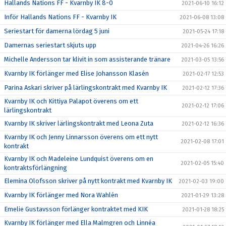
Hallands Nations FF - Kvarnby IK 8-0
2021-06-10 16:12
Inför Hallands Nations FF - Kvarnby IK
2021-06-08 13:08
Seriestart för damerna lördag 5 juni
2021-05-24 17:18
Damernas seriestart skjuts upp
2021-04-26 16:26
Michelle Andersson tar klivit in som assisterande tränare
2021-03-05 13:56
Kvarnby IK förlänger med Elise Johansson Klasén
2021-02-17 12:53
Parina Askari skriver på lärlingskontrakt med Kvarnby IK
2021-02-12 17:36
Kvarnby IK och Kittiya Palapot överens om ett
2021-02-12 17:06
lärlingskontrakt
Kvarnby IK skriver lärlingskontrakt med Leona Zuta
2021-02-12 16:36
Kvarnby IK och Jenny Linnarsson överens om ett nytt
2021-02-08 17:01
kontrakt
Kvarnby IK och Madeleine Lundquist överens om en
2021-02-05 15:40
kontraktsförlängning
Elemina Olofsson skriver på nytt kontrakt med Kvarnby IK
2021-02-03 19:00
Kvarnby IK förlänger med Nora Wahlén
2021-01-29 13:28
Emelie Gustavsson förlänger kontraktet med KIK
2021-01-28 18:25
Kvarnby IK förlänger med Ella Malmgren och Linnéa