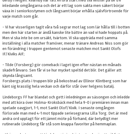
derby i helgen. Kvarnby har fått en bra start med två vinster på de tre
inledande omgångarna och det är ett lag som sakta men säkert börjar
växa in i seniorkostymen och långsamt börjar erhålla självförtroende för
varje match som går.
- Vi har visserligen tagit våra två segrar mot lag som lär hålla till i botten
men den här starten är ändå kanske lite bättre än vad vi hade hoppats på.
Men vi ska inte be om ursäkt, tvärtom. Vi ska uppträda med samma
inställning i alla matcher framöver, menar tränare Andreas Niss som gör
en förändring i truppen gentemot senaste matchen mot Sankt Olofs
IF/Kiviks AIF;
- Tilde (Forsberg) gör comeback i laget igen efter nästan en månads
skadefrånvaro. Sen får vi se hur mycket speltid det blir. Det gäller att
skynda långsamt.
Forsbergs plats i truppen blir på bekostnad av Ellinor Klintberg som har
känt sig krasslig hela veckan och därför står över helgens batalj.
Lindeborgs FF har blandat och gett i inledningen av säsongen och inledde
med att köra över Holma-Kroksbäck med hela 9-0 i premiären innan man
spelade oavgjort, 1-1, mot Sankt Olof/Kivik. I senaste omgången
förlorade man med 4-1 mot tippade seriesegrarna Lilla Torg. Det är med
andra ord upplagt för ett jämnt möte på förhand, där betydligt mer
rutinerade Lindeborg får stå som knappa favoriter på hemmaplan.