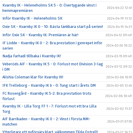
Kvarnby IK - Heleneholms SK 5 - 0: Övertygande vinst i
2024-04-22 12:41
hemmapremiären
Inför Kvarnby IK - Heleneholms SK
2024-04-19 11:12
Oxie SK - Kvarnby IK 0 - 10: Bästa tänkbara start på serien!
2024-04-15 14:31
Inför Oxie SK - Kvarnby IK: Premiären är här!
2024-04-12 09:49
IF Lödde - Kvarnby IK 0 - 2: Bra prestation i genrepet inför
2024-03-26 10:22
serien
Nadja Farhadi tillbaka i Kvarnby IK!
2024-03-15 09:49
Veberöds AIF - Kvarnby IK 5 - 0: Förlust mot Division 3-lag
2024-03-12 09:32
i DM
Alishia Coleman klar för Kvarnby IK!
2024-03-06 10:51
IFK Trelleborg - Kvarnby IK 6 - 0: Tung start i årets DM
2024-03-05 13:45
FC Rosengård - Kvarnby IK 5-2: Bra prestation trots
2024-02-06 10:49
förlust
Kvarnby IK - Lilla Torg FF 1 - 7: Förlust mot ett bra Lilla
2024-02-02 11:37
Torg
AIF Barrikaden - Kvarnby IK 0 - 2: Vinst i första MM-
2024-01-31 07:55
matchen
Ytterligare ett nyförvärv klart, välkommen Tilda Ostrell!
2024-01-22 16:21