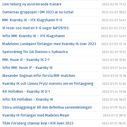
Linn Veberg ny assisterande tränare
2023-02-10 11:12
Damernas gruppspel i DM 2023 är nu lottat
2023-02-07 18:52
MM: Kvarnby IK - IFK Klagshamn 9-0
2023-02-07 14:47
Vi reser oss med en 9-0 seger &#128153;
2023-02-03 21:33
Inför MM: Kvarnby IK – IFK Klagshamn
2023-02-03 14:01
Madeleine Lundquist förlänger med Kvarnby IK över 2023
2023-02-03 13:14
Spelordning för DA Division 4 Sydvästra
2023-02-01 15:12
MM: Husie IF - Kvarnby IK 3-1
2023-01-30 15:52
Inför MM: Husie IF - Kvarnby IK
2023-01-27 14:24
Alexander Engman inför första MM-matchen
2023-01-26 15:16
Kvarnby IK och Linnea Prytz överens om en förlängning
2023-01-25 12:05
BK Höllviken - Kvarnby IK 0-1
2023-01-24 14:56
Inför BK Höllviken - Kvarnby IK
2023-01-20 18:25
Stora omläggningar till den definitiva serieindelningen
2023-01-19 16:24
Kvarnby IK förlänger med Madelen Meyer
2023-01-17 18:15
Tilde Forsberg stannar kvar i KIK även 2023
2023-01-12 18:20