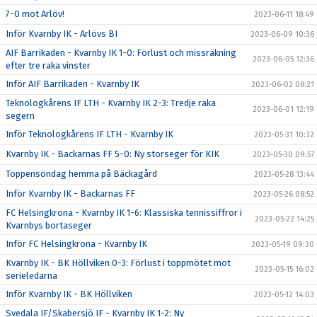
7-0 mot Arlöv!
2023-06-11 18:49
Inför Kvarnby IK - Arlövs BI
2023-06-09 10:36
AIF Barrikaden - Kvarnby IK 1-0: Förlust och missräkning
2023-06-05 12:36
efter tre raka vinster
Inför AIF Barrikaden - Kvarnby IK
2023-06-02 08:21
Teknologkårens IF LTH - Kvarnby IK 2-3: Tredje raka
2023-06-01 12:19
segern
Inför Teknologkårens IF LTH - Kvarnby IK
2023-05-31 10:32
Kvarnby IK - Backarnas FF 5-0: Ny storseger för KIK
2023-05-30 09:57
Toppensöndag hemma på Bäckagård
2023-05-28 13:44
Inför Kvarnby IK - Backarnas FF
2023-05-26 08:52
FC Helsingkrona - Kvarnby IK 1-6: Klassiska tennissiffror i
2023-05-22 14:25
Kvarnbys bortaseger
Inför FC Helsingkrona - Kvarnby IK
2023-05-19 09:30
Kvarnby IK - BK Höllviken 0-3: Förlust i toppmötet mot
2023-05-15 16:02
serieledarna
Inför Kvarnby IK - BK Höllviken
2023-05-12 14:03
Svedala IF/Skabersjö IF - Kvarnby IK 1-2: Ny