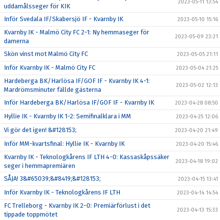
2023-05-11 13:54
uddamålsseger för KIK
Inför Svedala IF/Skabersjö IF - Kvarnby IK
2023-05-10 15:16
Kvarnby IK - Malmö City FC 2-1: Ny hemmaseger för
2023-05-09 23:21
damerna
Skön vinst mot Malmö City FC
2023-05-05 21:11
Inför Kvarnby IK - Malmö City FC
2023-05-04 21:25
Hardeberga BK/Harlösa IF/GOF IF - Kvarnby IK 4-1:
2023-05-02 12:13
Mardrömsminuter fällde gästerna
Inför Hardeberga BK/Harlösa IF/GOF IF - Kvarnby IK
2023-04-28 08:50
Hyllie IK - Kvarnby IK 1-2: Semifinalklara i MM
2023-04-25 12:06
Vi gör det igen! &#128153;
2023-04-20 21:49
Inför MM-kvartsfinal: Hyllie IK - Kvarnby IK
2023-04-20 15:46
Kvarnby IK - Teknologkårens IF LTH 4-0: Kassaskåpssäker
2023-04-18 19:02
seger i hemmapremiären
SÅJA! 3&#65039;&#8419;&#128153;
2023-04-15 13:41
Inför Kvarnby IK - Teknologkårens IF LTH
2023-04-14 14:54
FC Trelleborg - Kvarnby IK 2-0: Premiärförlust i det
2023-04-13 15:33
tippade toppmötet