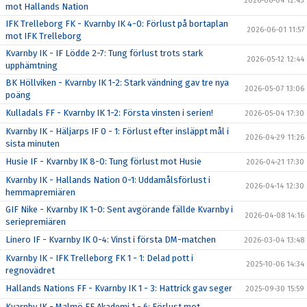
2026-06-04 12:43
mot Hallands Nation
IFK Trelleborg FK - Kvarnby IK 4-0: Förlust på bortaplan
2026-06-01 11:57
mot IFK Trelleborg
Kvarnby IK - IF Lödde 2-7: Tung förlust trots stark
2026-05-12 12:44
upphämtning
BK Höllviken - Kvarnby IK 1-2: Stark vändning gav tre nya
2026-05-07 13:06
poäng
Kulladals FF - Kvarnby IK 1-2: Första vinsten i serien!
2026-05-04 17:30
Kvarnby IK - Häljarps IF 0 - 1: Förlust efter insläppt mål i
2026-04-29 11:26
sista minuten
Husie IF - Kvarnby IK 8-0: Tung förlust mot Husie
2026-04-21 17:30
Kvarnby IK - Hallands Nation 0-1: Uddamålsförlust i
2026-04-14 12:30
hemmapremiären
GIF Nike - Kvarnby IK 1-0: Sent avgörande fällde Kvarnby i
2026-04-08 14:16
seriepremiären
Linero IF - Kvarnby IK 0-4: Vinst i första DM-matchen
2026-03-04 13:48
Kvarnby IK - IFK Trelleborg FK 1 - 1: Delad pott i
2025-10-06 14:34
regnovädret
Hallands Nations FF - Kvarnby IK 1 - 3: Hattrick gav seger
2025-09-30 15:59
Kvarnby IK - Malmö FF Akademi 1 - 6: Förlust mot