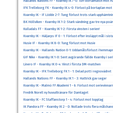
Hallands Nations FF - Kvarnby IK 7-0: Tuff bortamatch mot H
IFK Trelleborg FK - Kvarnby IK 4-0: Förlust på bortaplan mot
Kvarnby IK - IF Lödde 2-7: Tung förlust trots stark upphämtni
BK Höllviken - Kvarnby IK 1-2: Stark vändning gav tre nya poä
Kulladals FF - Kvarnby IK 1-2: Första vinsten i serien!
Kvarnby IK - Häljarps IF 0 - 1: Förlust efter insläppt mål i sis
Husie IF - Kvarnby IK 8-0: Tung förlust mot Husie
Kvarnby IK - Hallands Nation 0-1: Uddamålsförlust i hemmap
GIF Nike - Kvarnby IK 1-0: Sent avgörande fällde Kvarnby i se
Linero IF - Kvarnby IK 0-4: Vinst i första DM-matchen
Kvarnby IK - IFK Trelleborg FK 1 - 1: Delad pott i regnovädret
Hallands Nations FF - Kvarnby IK 1 - 3: Hattrick gav seger
Kvarnby IK - Malmö FF Akademi 1 - 6: Förlust mot serievinnar
Fredrik Norell ny huvudtränare för Damlaget
Kvarnby IK - FC Staffanstorp 1 - 4: Förlust mot topplag
IK Pandora FF - Kvarnby IK 2 - 0: Nollade trots flera målchan