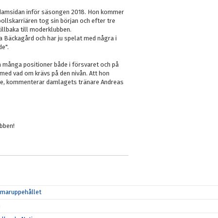
på damsidan inför säsongen 2018. Hon kommer
llskarriären tog sin början och efter tre
illbaka till moderklubben.
ära Bäckagård och har ju spelat med några i
de".
å många positioner både i försvaret och på
ärmed vad om krävs på den nivån. Att hon
re, kommenterar damlagets tränare Andreas
ubben!
ommaruppehållet
n