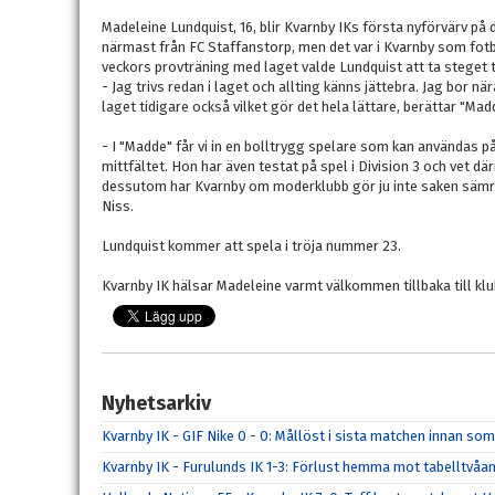
Madeleine Lundquist, 16, blir Kvarnby IKs första nyförvärv 
närmast från FC Staffanstorp, men det var i Kvarnby som fotbo
veckors provträning med laget valde Lundquist att ta steget t
- Jag trivs redan i laget och allting känns jättebra. Jag bor n
laget tidigare också vilket gör det hela lättare, berättar "Mad
- I "Madde" får vi in en bolltrygg spelare som kan användas p
mittfältet. Hon har även testat på spel i Division 3 och vet d
dessutom har Kvarnby om moderklubb gör ju inte saken säm
Niss.
Lundquist kommer att spela i tröja nummer 23.
Kvarnby IK hälsar Madeleine varmt välkommen tillbaka till kl
Nyhetsarkiv
Kvarnby IK - GIF Nike 0 - 0: Mållöst i sista matchen innan s
Kvarnby IK - Furulunds IK 1-3: Förlust hemma mot tabelltvåa