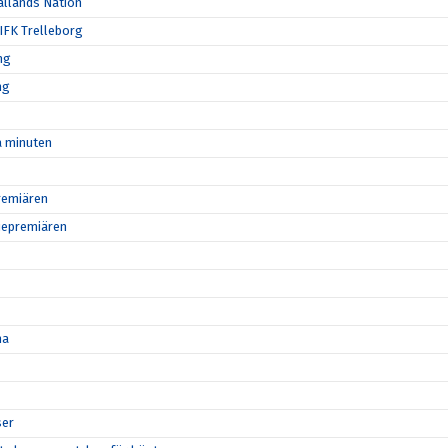
allands Nation
 IFK Trelleborg
ng
ng
ta minuten
remiären
riepremiären
na
ser