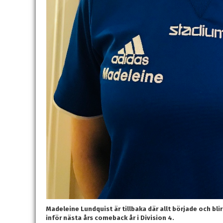
Madeleine Lundquist är tillbaka där allt började och bli
inför nästa års comeback år i Division 4.