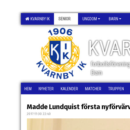
KVARNBY IK
SENIOR
UNGDOM
BARN
KVAR
fotbollsförenin
Dam
HEM
NYHETER
KALENDER
MATCHER
TRUPPEN
Madde Lundquist första nyförvärv
2017-11-30 22:40