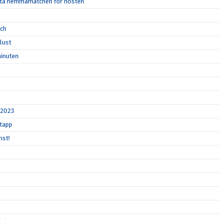
örsta hemmamatchen för hösten
tch
rlust
minuten
 2023
gtapp
nst!