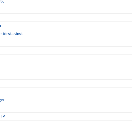
ong
n
 största vinst
ger
s IP