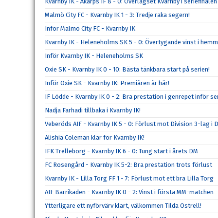
Kvarnby IK - Åkarps IF 8 - 0: Överlägset Kvarnby i seriefinalen
Malmö City FC - Kvarnby IK 1 - 3: Tredje raka segern!
Inför Malmö City FC - Kvarnby IK
Kvarnby IK - Heleneholms SK 5 - 0: Övertygande vinst i hem
Inför Kvarnby IK - Heleneholms SK
Oxie SK - Kvarnby IK 0 - 10: Bästa tänkbara start på serien!
Inför Oxie SK - Kvarnby IK: Premiären är här!
IF Lödde - Kvarnby IK 0 - 2: Bra prestation i genrepet inför se
Nadja Farhadi tillbaka i Kvarnby IK!
Veberöds AIF - Kvarnby IK 5 - 0: Förlust mot Division 3-lag i 
Alishia Coleman klar för Kvarnby IK!
IFK Trelleborg - Kvarnby IK 6 - 0: Tung start i årets DM
FC Rosengård - Kvarnby IK 5-2: Bra prestation trots förlust
Kvarnby IK - Lilla Torg FF 1 - 7: Förlust mot ett bra Lilla Torg
AIF Barrikaden - Kvarnby IK 0 - 2: Vinst i första MM-matchen
Ytterligare ett nyförvärv klart, välkommen Tilda Ostrell!