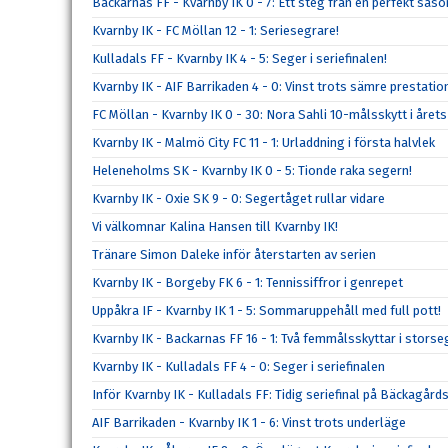
Backarnas FF - Kvarnby IK 0 - 7: Ett steg från en perfekt säs
Kvarnby IK - FC Möllan 12 - 1: Seriesegrare!
Kulladals FF - Kvarnby IK 4 - 5: Seger i seriefinalen!
Kvarnby IK - AIF Barrikaden 4 - 0: Vinst trots sämre prestatio
FC Möllan - Kvarnby IK 0 - 30: Nora Sahli 10-målsskytt i årets
Kvarnby IK - Malmö City FC 11 - 1: Urladdning i första halvlek
Heleneholms SK - Kvarnby IK 0 - 5: Tionde raka segern!
Kvarnby IK - Oxie SK 9 - 0: Segertåget rullar vidare
Vi välkomnar Kalina Hansen till Kvarnby IK!
Tränare Simon Daleke inför återstarten av serien
Kvarnby IK - Borgeby FK 6 - 1: Tennissiffror i genrepet
Uppåkra IF - Kvarnby IK 1 - 5: Sommaruppehåll med full pott!
Kvarnby IK - Backarnas FF 16 - 1: Två femmålsskyttar i storse
Kvarnby IK - Kulladals FF 4 - 0: Seger i seriefinalen
Inför Kvarnby IK - Kulladals FF: Tidig seriefinal på Bäckagård
AIF Barrikaden - Kvarnby IK 1 - 6: Vinst trots underläge