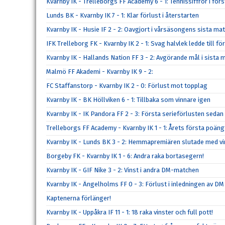
Kvarnby IK - Trelleborgs FF Academy 6 - 1: Tennissiffror i f
Lunds BK - Kvarnby IK 7 - 1: Klar förlust i återstarten
Kvarnby IK - Husie IF 2 - 2: Oavgjort i vårsäsongens sista ma
IFK Trelleborg FK - Kvarnby IK 2 - 1: Svag halvlek ledde till fö
Kvarnby IK - Hallands Nation FF 3 - 2: Avgörande mål i sista 
Malmö FF Akademi - Kvarnby IK 9 - 2:
FC Staffanstorp - Kvarnby IK 2 - 0: Förlust mot topplag
Kvarnby IK - BK Höllviken 6 - 1: Tillbaka som vinnare igen
Kvarnby IK - IK Pandora FF 2 - 3: Första serieförlusten sedan
Trelleborgs FF Academy - Kvarnby IK 1 - 1: Årets första poän
Kvarnby IK - Lunds BK 3 - 2: Hemmapremiären slutade med vi
Borgeby FK - Kvarnby IK 1 - 6: Andra raka bortasegern!
Kvarnby IK - GIF Nike 3 - 2: Vinst i andra DM-matchen
Kvarnby IK - Ängelholms FF 0 - 3: Förlust i inledningen av DM
Kaptenerna förlänger!
Kvarnby IK - Uppåkra IF 11 - 1: 18 raka vinster och full pott!