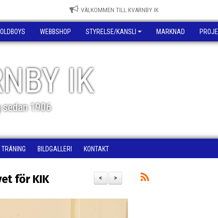
VÄLKOMMEN TILL KVARNBY IK
OLDBOYS
WEBBSHOP
STYRELSE/KANSLI
MARKNAD
PROJE
NBY IK
g sedan 1906
TRÄNING
BILDGALLERI
KONTAKT
et för KIK
<
>