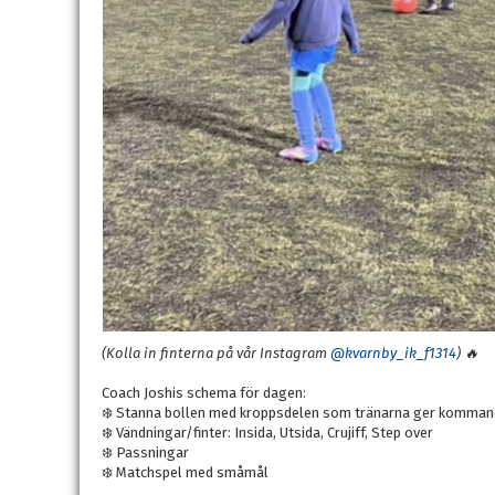
(Kolla in finterna på vår Instagram
@kvarnby_ik_f1314
) 🔥
Coach Joshis schema för dagen:
❄️ Stanna bollen med kroppsdelen som tränarna ger komma
❄️ Vändningar/finter: Insida, Utsida, Crujiff, Step over
❄️ Passningar
❄️ Matchspel med småmål