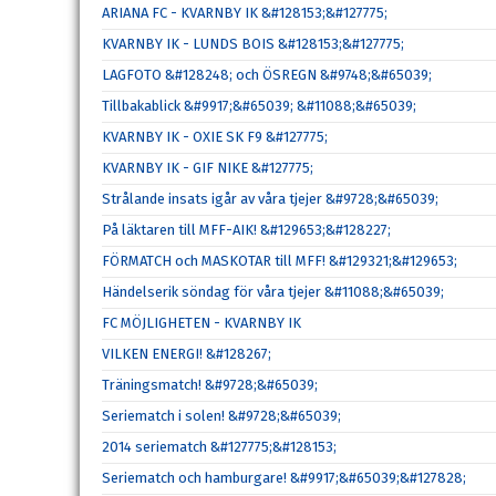
ARIANA FC - KVARNBY IK &#128153;&#127775;
KVARNBY IK - LUNDS BOIS &#128153;&#127775;
LAGFOTO &#128248; och ÖSREGN &#9748;&#65039;
Tillbakablick &#9917;&#65039; &#11088;&#65039;
KVARNBY IK - OXIE SK F9 &#127775;
KVARNBY IK - GIF NIKE &#127775;
Strålande insats igår av våra tjejer &#9728;&#65039;
På läktaren till MFF-AIK! &#129653;&#128227;
FÖRMATCH och MASKOTAR till MFF! &#129321;&#129653;
Händelserik söndag för våra tjejer &#11088;&#65039;
FC MÖJLIGHETEN - KVARNBY IK
VILKEN ENERGI! &#128267;
Träningsmatch! &#9728;&#65039;
Seriematch i solen! &#9728;&#65039;
2014 seriematch &#127775;&#128153;
Seriematch och hamburgare! &#9917;&#65039;&#127828;