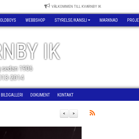
VÄLKOMMEN TILL KVARNBY IK
OLDBOYS
WEBBSHOP
STYRELSE/KANSLI
MARKNAD
PROJE
NBY IK
g sedan 1906
2013-2014
BILDGALLERI
DOKUMENT
KONTAKT
<
>