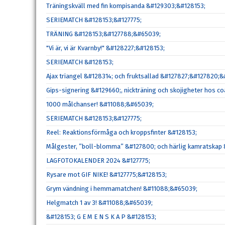
Träningskväll med fin kompisanda &#129303;&#128153;
SERIEMATCH &#128153;&#127775;
TRÄNING &#128153;&#127788;&#65039;
"Vi är, vi är Kvarnby!" &#128227;&#128153;
SERIEMATCH &#128153;
Ajax triangel &#128314; och fruktsallad &#127827;&#127820;&
Gips-signering &#129660;, nickträning och skojigheter hos 
1000 målchanser! &#11088;&#65039;
SERIEMATCH &#128153;&#127775;
Reel: Reaktionsförmåga och kroppsfinter &#128153;
Målgester, ”boll-blomma” &#127800; och härlig kamratskap 
LAGFOTOKALENDER 2024 &#127775;
Rysare mot GIF NIKE! &#127775;&#128153;
Grym vändning i hemmamatchen! &#11088;&#65039;
Helgmatch 1 av 3! &#11088;&#65039;
&#128153; G E M E N S K A P &#128153;