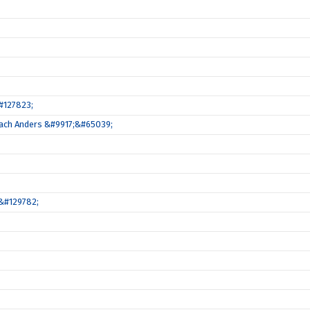
#127823;
coach Anders &#9917;&#65039;
&#129782;