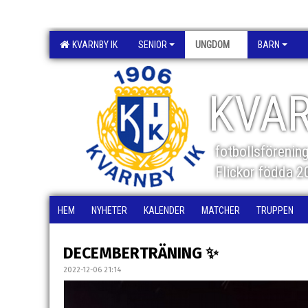
KVARNBY IK
SENIOR
UNGDOM
BARN
KVAR
fotbollsförenin
Flickor födda 
HEM
NYHETER
KALENDER
MATCHER
TRUPPEN
DECEMBERTRÄNING ✨
2022-12-06 21:14