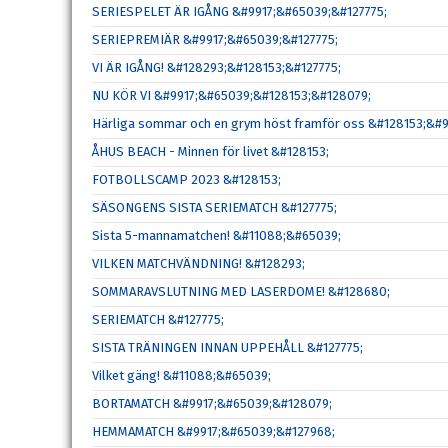
SERIESPELET ÄR IGÅNG &#9917;&#65039;&#127775;
SERIEPREMIÄR &#9917;&#65039;&#127775;
VI ÄR IGÅNG! &#128293;&#128153;&#127775;
NU KÖR VI &#9917;&#65039;&#128153;&#128079;
Härliga sommar och en grym höst framför oss &#128153;&#
ÅHUS BEACH - Minnen för livet &#128153;
FOTBOLLSCAMP 2023 &#128153;
SÄSONGENS SISTA SERIEMATCH &#127775;
Sista 5-mannamatchen! &#11088;&#65039;
VILKEN MATCHVÄNDNING! &#128293;
SOMMARAVSLUTNING MED LASERDOME! &#128680;
SERIEMATCH &#127775;
SISTA TRÄNINGEN INNAN UPPEHÅLL &#127775;
Vilket gäng! &#11088;&#65039;
BORTAMATCH &#9917;&#65039;&#128079;
HEMMAMATCH &#9917;&#65039;&#127968;