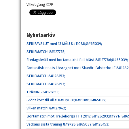
Vilket gäng 👏💙
Nyhetsarkiv
SERIEAVSLUT med 13 MÅL! &#11088;&#65039;
SERIEMATCH! &#127775;
Fredagskväll med bortamatch i full blåst &#127786;&#65039;
Fantastisk insats i ösregnet mot Skanör-Falsterbo IF &#12
SERIEMATCH &#128153;
SERIEMATCH &#128153;
TRÄNING &#128153;
Grönt kort till alla! &#129001;&#11088;&#65039;
Vilken match! &#127942;
Bortamatch mot Trelleborgs FF F2012 &#128293;&#9917;&#6
Veckans sista träning &#9728;&#65039;&#128153;