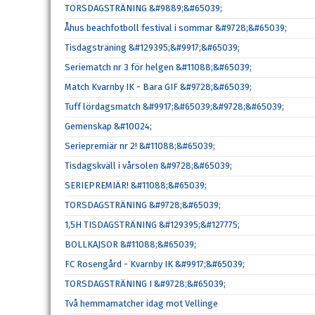
TORSDAGSTRÄNING &#9889;&#65039;
Åhus beachfotboll festival i sommar &#9728;&#65039;
Tisdagsträning &#129395;&#9917;&#65039;
Seriematch nr 3 för helgen &#11088;&#65039;
Match Kvarnby IK - Bara GIF &#9728;&#65039;
Tuff lördagsmatch &#9917;&#65039;&#9728;&#65039;
Gemenskap &#10024;
Seriepremiär nr 2! &#11088;&#65039;
Tisdagskväll i vårsolen &#9728;&#65039;
SERIEPREMIÄR! &#11088;&#65039;
TORSDAGSTRÄNING &#9728;&#65039;
1,5H TISDAGSTRÄNING &#129395;&#127775;
BOLLKAJSOR &#11088;&#65039;
FC Rosengård - Kvarnby IK &#9917;&#65039;
TORSDAGSTRÄNING I &#9728;&#65039;
Två hemmamatcher idag mot Vellinge