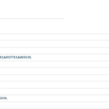
8293;&#127783;&#65039;
5039;