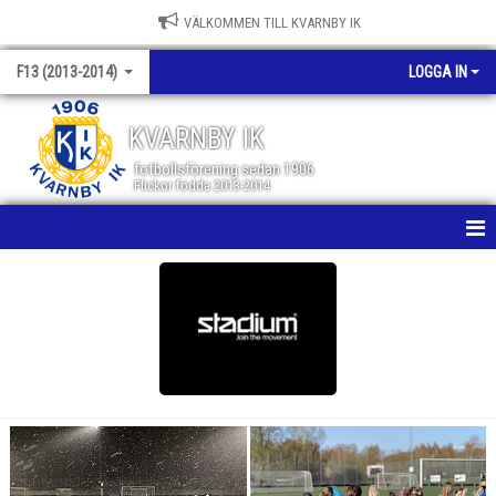
VÄLKOMMEN TILL KVARNBY IK
F13 (2013-2014)
LOGGA IN
KVARNBY IK
fotbollsförening sedan 1906
Flickor födda 2013-2014
HEM
NYHETER
KALENDER
MATCHER
TRUPPEN