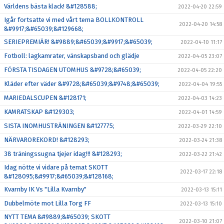
Världens bästa klack! &#128588;
2022-04-20 22:59
Igår fortsatte vi med vårt tema BOLLKONTROLL
2022-04-20 14:58
&#9917;&#65039;&#129668;
SERIEPREMIÄR! &#9889;&#65039;&#9917;&#65039;
2022-04-10 11:17
Fotboll: lagkamrater, vänskapsband och glädje
2022-04-05 23:07
FÖRSTA TISDAGEN UTOMHUS &#9728;&#65039;
2022-04-05 22:20
Kläder efter väder &#9728;&#65039;&#9748;&#65039;
2022-04-04 19:55
MARIEDALSCUPEN &#128171;
2022-04-03 14:23
KAMRATSKAP &#129303;
2022-04-01 14:59
SISTA INOMHUSTRÄNINGEN &#127775;
2022-03-29 22:10
NÄRVAROREKORD! &#128293;
2022-03-24 21:38
38 träningssugna tjejer idag!!! &#128293;
2022-03-22 21:42
Idag nötte vi vidare på temat SKOTT
2022-03-17 22:18
&#128095;&#9917;&#65039;&#128168;
Kvarnby IK Vs "Lilla Kvarnby"
2022-03-13 15:11
Dubbelmöte mot Lilla Torg FF
2022-03-13 15:10
NYTT TEMA &#9889;&#65039; SKOTT
2022-03-10 21:07