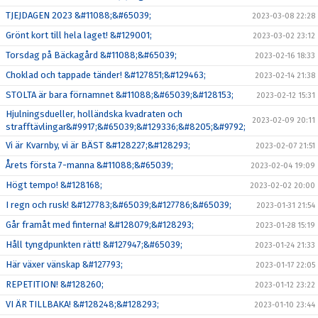
TJEJDAGEN 2023 &#11088;&#65039;
2023-03-08 22:28
Grönt kort till hela laget! &#129001;
2023-03-02 23:12
Torsdag på Bäckagård &#11088;&#65039;
2023-02-16 18:33
Choklad och tappade tänder! &#127851;&#129463;
2023-02-14 21:38
STOLTA är bara förnamnet &#11088;&#65039;&#128153;
2023-02-12 15:31
Hjulningsdueller, holländska kvadraten och
2023-02-09 20:11
strafftävlingar&#9917;&#65039;&#129336;&#8205;&#9792;
Vi är Kvarnby, vi är BÄST &#128227;&#128293;
2023-02-07 21:51
Årets första 7-manna &#11088;&#65039;
2023-02-04 19:09
Högt tempo! &#128168;
2023-02-02 20:00
I regn och rusk! &#127783;&#65039;&#127786;&#65039;
2023-01-31 21:54
Går framåt med finterna! &#128079;&#128293;
2023-01-28 15:19
Håll tyngdpunkten rätt! &#127947;&#65039;
2023-01-24 21:33
Här växer vänskap &#127793;
2023-01-17 22:05
REPETITION! &#128260;
2023-01-12 23:22
VI ÄR TILLBAKA! &#128248;&#128293;
2023-01-10 23:44