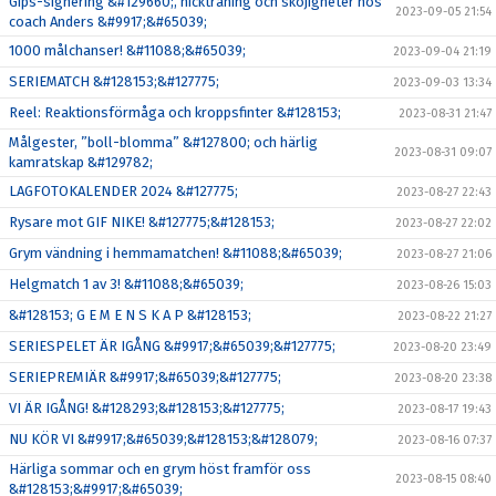
Gips-signering &#129660;, nickträning och skojigheter hos
2023-09-05 21:54
coach Anders &#9917;&#65039;
1000 målchanser! &#11088;&#65039;
2023-09-04 21:19
SERIEMATCH &#128153;&#127775;
2023-09-03 13:34
Reel: Reaktionsförmåga och kroppsfinter &#128153;
2023-08-31 21:47
Målgester, ”boll-blomma” &#127800; och härlig
2023-08-31 09:07
kamratskap &#129782;
LAGFOTOKALENDER 2024 &#127775;
2023-08-27 22:43
Rysare mot GIF NIKE! &#127775;&#128153;
2023-08-27 22:02
Grym vändning i hemmamatchen! &#11088;&#65039;
2023-08-27 21:06
Helgmatch 1 av 3! &#11088;&#65039;
2023-08-26 15:03
&#128153; G E M E N S K A P &#128153;
2023-08-22 21:27
SERIESPELET ÄR IGÅNG &#9917;&#65039;&#127775;
2023-08-20 23:49
SERIEPREMIÄR &#9917;&#65039;&#127775;
2023-08-20 23:38
VI ÄR IGÅNG! &#128293;&#128153;&#127775;
2023-08-17 19:43
NU KÖR VI &#9917;&#65039;&#128153;&#128079;
2023-08-16 07:37
Härliga sommar och en grym höst framför oss
2023-08-15 08:40
&#128153;&#9917;&#65039;