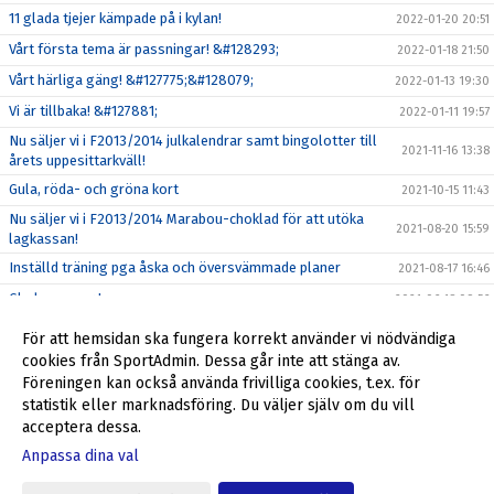
11 glada tjejer kämpade på i kylan!
2022-01-20 20:51
Vårt första tema är passningar! &#128293;
2022-01-18 21:50
Vårt härliga gäng! &#127775;&#128079;
2022-01-13 19:30
Vi är tillbaka! &#127881;
2022-01-11 19:57
Nu säljer vi i F2013/2014 julkalendrar samt bingolotter till
2021-11-16 13:38
årets uppesittarkväll!
Gula, röda- och gröna kort
2021-10-15 11:43
Nu säljer vi i F2013/2014 Marabou-choklad för att utöka
2021-08-20 15:59
lagkassan!
Inställd träning pga åska och översvämmade planer
2021-08-17 16:46
Glad sommar !
2021-06-18 09:56
Seriestarten framflyttad till 22-23 maj!
2021-04-28 08:29
För att hemsidan ska fungera korrekt använder vi nödvändiga
Glöm inte att svara på våra kallelser!
cookies från SportAdmin. Dessa går inte att stänga av.
2021-04-09 15:07
Föreningen kan också använda frivilliga cookies, t.ex. för
Matchregler inför seriespel!
2021-04-08 21:39
statistik eller marknadsföring. Du väljer själv om du vill
acceptera dessa.
Anpassa dina val
Cookie-inställningar
Gå till Webbversion