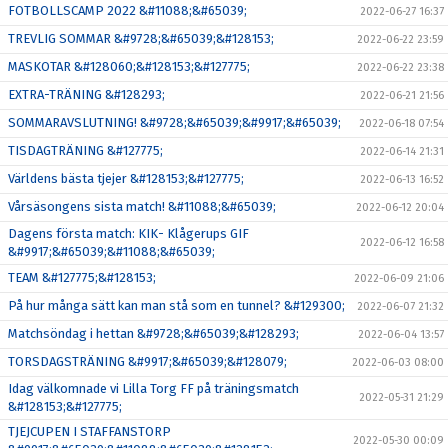
FOTBOLLSCAMP 2022 &#11088;&#65039;
2022-06-27 16:37
TREVLIG SOMMAR &#9728;&#65039;&#128153;
2022-06-22 23:59
MASKOTAR &#128060;&#128153;&#127775;
2022-06-22 23:38
EXTRA-TRÄNING &#128293;
2022-06-21 21:56
SOMMARAVSLUTNING! &#9728;&#65039;&#9917;&#65039;
2022-06-18 07:54
TISDAGTRÄNING &#127775;
2022-06-14 21:31
Världens bästa tjejer &#128153;&#127775;
2022-06-13 16:52
Vårsäsongens sista match! &#11088;&#65039;
2022-06-12 20:04
Dagens första match: KIK- Klågerups GIF
2022-06-12 16:58
&#9917;&#65039;&#11088;&#65039;
TEAM &#127775;&#128153;
2022-06-09 21:06
På hur många sätt kan man stå som en tunnel? &#129300;
2022-06-07 21:32
Matchsöndag i hettan &#9728;&#65039;&#128293;
2022-06-04 13:57
TORSDAGSTRÄNING &#9917;&#65039;&#128079;
2022-06-03 08:00
Idag välkomnade vi Lilla Torg FF på träningsmatch
2022-05-31 21:29
&#128153;&#127775;
TJEJCUPEN I STAFFANSTORP
2022-05-30 00:09