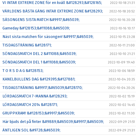
VI INTAR EXTREME ZONE för en kväll &#128293;&#128165;
2022-10-18 21:31
VÄRLDENS BÄSTA GÄNG INTAR EXTREME ZONE &#128293;
2022-10-18 20:52
SÄSONGENS SISTA MATCH &#9917;&#65039;
2022-10-16 20:28
Gameday &#128153;&#11088;&#65039;
2022-10-16 10:17
Näst sista matchen för säsongen! &#9917;&#65039;
2022-10-15 23:28
TISDAGSTRÄNING &#128171;
2022-10-11 21:00
SÖNDAGSMATCH DEL 2 &#11088;&#65039;
2022-10-10 21:21
SÖNDAGSMATCH DEL 1 &#11088;&#65039;
2022-10-09 19:40
T O R S D A G &#128153;
2022-10-06 18:59
KANELBULLENS DAG &#129395;&#127881;
2022-10-04 20:35
TISDAGSTRÄNING &#9917;&#65039;&#128170;
2022-10-04 20:26
LÖRDAGSMATCH 7-MANNA &#128293;
2022-10-02 15:19
LÖRDAGSMATCH 2014 &#128171;
2022-10-02 14:45
GRUPPKRAM! &#128153;&#9917;&#65039;
2022-10-02 11:30
Här bjuds det på finter &#9889;&#65039;&#9917;&#65039;
2022-09-29 21:51
ÄNTLIGEN SOL &#9728;&#65039;
2022-09-29 21:31