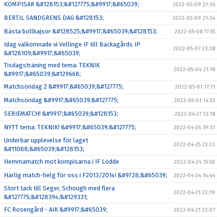
KOMPISAR &#128153;&#127775;&#9917;&#65039;
2022-05-09 21:36
BERTIL SANDGRENS DAG &#128153;
2022-05-09 21:34
Bästa bollkajsor &#128525;&#9917;&#65039;&#128153;
2022-05-08 17:55
Idag välkomnade vi Vellinge IF till Bäckagårds IP
2022-05-07 23:38
&#128109;&#9917;&#65039;
Tisdagsträning med tema: TEKNIK
2022-05-04 21:18
&#9917;&#65039;&#129668;
Matchsöndag 2 &#9917;&#65039;&#127775;
2022-05-01 17:11
Matchsöndag &#9917;&#65039;&#127775;
2022-05-01 14:53
SERIEMATCH! &#9917;&#65039;&#128153;
2022-04-27 13:18
NYTT tema: TEKNIK! &#9917;&#65039;&#127775;
2022-04-26 19:31
Underbar upplevelse för laget
2022-04-25 23:23
&#11088;&#65039;&#128153;
Hemmamatch mot kompisarna i IF Lödde
2022-04-24 15:50
Härlig match-helg för oss i F2013/2014! &#9728;&#65039;
2022-04-24 14:44
Stort tack till Seger, Schough med flera
2022-04-21 23:19
&#127775;&#128394;&#129331;
FC Rosengård - AIK &#9917;&#65039;
2022-04-21 23:07