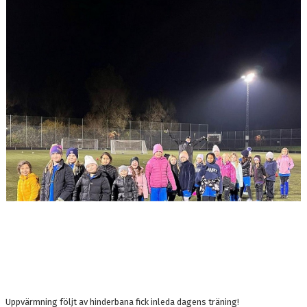
BILDGALLERI
DOKUMENT
KONTAKT
Uppvärmning följt av hinderbana fick inleda dagens träning!