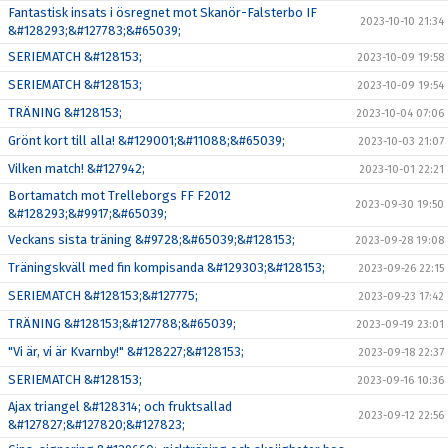
Fantastisk insats i ösregnet mot Skanör-Falsterbo IF
2023-10-10 21:34
&#128293;&#127783;&#65039;
SERIEMATCH &#128153;
2023-10-09 19:58
SERIEMATCH &#128153;
2023-10-09 19:54
TRÄNING &#128153;
2023-10-04 07:06
Grönt kort till alla! &#129001;&#11088;&#65039;
2023-10-03 21:07
Vilken match! &#127942;
2023-10-01 22:21
Bortamatch mot Trelleborgs FF F2012
2023-09-30 19:50
&#128293;&#9917;&#65039;
Veckans sista träning &#9728;&#65039;&#128153;
2023-09-28 19:08
Träningskväll med fin kompisanda &#129303;&#128153;
2023-09-26 22:15
SERIEMATCH &#128153;&#127775;
2023-09-23 17:42
TRÄNING &#128153;&#127788;&#65039;
2023-09-19 23:01
"Vi är, vi är Kvarnby!" &#128227;&#128153;
2023-09-18 22:37
SERIEMATCH &#128153;
2023-09-16 10:36
Ajax triangel &#128314; och fruktsallad
2023-09-12 22:56
&#127827;&#127820;&#127823;