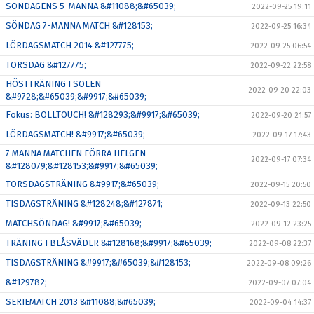
SÖNDAGENS 5-MANNA &#11088;&#65039;
2022-09-25 19:11
SÖNDAG 7-MANNA MATCH &#128153;
2022-09-25 16:34
LÖRDAGSMATCH 2014 &#127775;
2022-09-25 06:54
TORSDAG &#127775;
2022-09-22 22:58
HÖSTTRÄNING I SOLEN
2022-09-20 22:03
&#9728;&#65039;&#9917;&#65039;
Fokus: BOLLTOUCH! &#128293;&#9917;&#65039;
2022-09-20 21:57
LÖRDAGSMATCH! &#9917;&#65039;
2022-09-17 17:43
7 MANNA MATCHEN FÖRRA HELGEN
2022-09-17 07:34
&#128079;&#128153;&#9917;&#65039;
TORSDAGSTRÄNING &#9917;&#65039;
2022-09-15 20:50
TISDAGSTRÄNING &#128248;&#127871;
2022-09-13 22:50
MATCHSÖNDAG! &#9917;&#65039;
2022-09-12 23:25
TRÄNING I BLÅSVÄDER &#128168;&#9917;&#65039;
2022-09-08 22:37
TISDAGSTRÄNING &#9917;&#65039;&#128153;
2022-09-08 09:26
&#129782;
2022-09-07 07:04
SERIEMATCH 2013 &#11088;&#65039;
2022-09-04 14:37