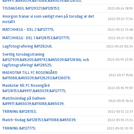
&#9917;&#65039;&#11088;&#65039;&#128153;
TISDAGSKUL &#129321;&#128153;
2022-05-24 18:59
Imorgon tränar vi som vanligt men på torsdag är det
2022-05-23 17:34
inställt
MATCHHELG - DEL 2 &#127775;
2022-05-22 13:48
MATCHHELG- DEL 1 &#128153;&#127775;
2022-05-21 12:56
Lagfotografering &#128248;
2022-05-20 00:34
Svettig torsdagsträning
&#127939;&#8205;&#9792;&#65039;&#128166; och
2022-05-19 23:50
lagfotografering! &#128525;
MASKOTAR TILL FC ROSENGÅRD
2022-05-17 15:56
&#11088;&#65039;&#128293;&#128079;
Maskotar till FC Rosengård
2022-05-16 19:59
&#128153;&#9917;&#65039;&#127775;
Matchsöndag på Dalhem
2022-05-15 16:14
&#9917;&#65039;&#11088;&#65039;
TRÄNING &#128153;
2022-05-12 22:31
Match-tisdag &#128153;&#11088;&#65039;
2022-05-10 21:24
TRÄNING &#127775;
2022-05-10 20:19