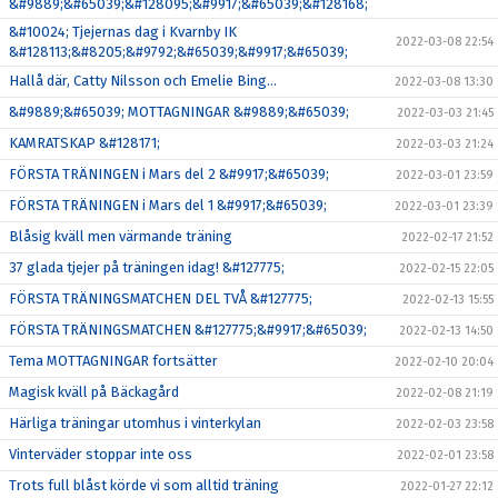
&#9889;&#65039;&#128095;&#9917;&#65039;&#128168;
&#10024; Tjejernas dag i Kvarnby IK
2022-03-08 22:54
&#128113;&#8205;&#9792;&#65039;&#9917;&#65039;
Hallå där, Catty Nilsson och Emelie Bing…
2022-03-08 13:30
&#9889;&#65039; MOTTAGNINGAR &#9889;&#65039;
2022-03-03 21:45
KAMRATSKAP &#128171;
2022-03-03 21:24
FÖRSTA TRÄNINGEN i Mars del 2 &#9917;&#65039;
2022-03-01 23:59
FÖRSTA TRÄNINGEN i Mars del 1 &#9917;&#65039;
2022-03-01 23:39
Blåsig kväll men värmande träning
2022-02-17 21:52
37 glada tjejer på träningen idag! &#127775;
2022-02-15 22:05
FÖRSTA TRÄNINGSMATCHEN DEL TVÅ &#127775;
2022-02-13 15:55
FÖRSTA TRÄNINGSMATCHEN &#127775;&#9917;&#65039;
2022-02-13 14:50
Tema MOTTAGNINGAR fortsätter
2022-02-10 20:04
Magisk kväll på Bäckagård
2022-02-08 21:19
Härliga träningar utomhus i vinterkylan
2022-02-03 23:58
Vinterväder stoppar inte oss
2022-02-01 23:58
Trots full blåst körde vi som alltid träning
2022-01-27 22:12