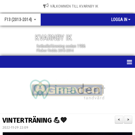
VÄLKOMMEN TILL KVARNBY IK
F13 (2013-2014)
LOGGA IN
KVARNBY IK
fotbollsförening sedan 1906
Flickor födda 2013-2014
HEM
NYHETER
KALENDER
MATCHER
VINTERTRÄNING 💪💙
<
>
TRUPPEN
2022-11-29 22:09