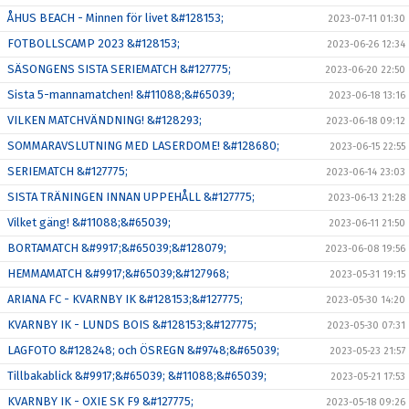
ÅHUS BEACH - Minnen för livet &#128153;
2023-07-11 01:30
FOTBOLLSCAMP 2023 &#128153;
2023-06-26 12:34
SÄSONGENS SISTA SERIEMATCH &#127775;
2023-06-20 22:50
Sista 5-mannamatchen! &#11088;&#65039;
2023-06-18 13:16
VILKEN MATCHVÄNDNING! &#128293;
2023-06-18 09:12
SOMMARAVSLUTNING MED LASERDOME! &#128680;
2023-06-15 22:55
SERIEMATCH &#127775;
2023-06-14 23:03
SISTA TRÄNINGEN INNAN UPPEHÅLL &#127775;
2023-06-13 21:28
Vilket gäng! &#11088;&#65039;
2023-06-11 21:50
BORTAMATCH &#9917;&#65039;&#128079;
2023-06-08 19:56
HEMMAMATCH &#9917;&#65039;&#127968;
2023-05-31 19:15
ARIANA FC - KVARNBY IK &#128153;&#127775;
2023-05-30 14:20
KVARNBY IK - LUNDS BOIS &#128153;&#127775;
2023-05-30 07:31
LAGFOTO &#128248; och ÖSREGN &#9748;&#65039;
2023-05-23 21:57
Tillbakablick &#9917;&#65039; &#11088;&#65039;
2023-05-21 17:53
KVARNBY IK - OXIE SK F9 &#127775;
2023-05-18 09:26