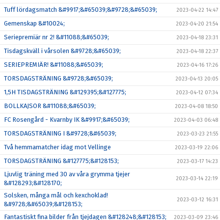
Tuff lördagsmatch &#9917;&#65039;&#9728;&#65039;
2023-04-22 14:47
Gemenskap &#10024;
2023-04-20 21:54
Seriepremiär nr 2! &#11088;&#65039;
2023-04-18 23:31
Tisdagskväll i vårsolen &#9728;&#65039;
2023-04-18 22:37
SERIEPREMIÄR! &#11088;&#65039;
2023-04-16 17:26
TORSDAGSTRÄNING &#9728;&#65039;
2023-04-13 20:05
1,5H TISDAGSTRÄNING &#129395;&#127775;
2023-04-12 07:34
BOLLKAJSOR &#11088;&#65039;
2023-04-08 18:50
FC Rosengård - Kvarnby IK &#9917;&#65039;
2023-04-03 06:48
TORSDAGSTRÄNING I &#9728;&#65039;
2023-03-23 21:55
Två hemmamatcher idag mot Vellinge
2023-03-19 22:06
TORSDAGSTRÄNING &#127775;&#128153;
2023-03-17 14:23
Ljuvlig träning med 30 av våra grymma tjejer
2023-03-14 22:19
&#128293;&#128170;
Solsken, många mål och kexchoklad!
2023-03-12 16:31
&#9728;&#65039;&#128153;
Fantastiskt fina bilder från tjejdagen &#128248;&#128153;
2023-03-09 23:46