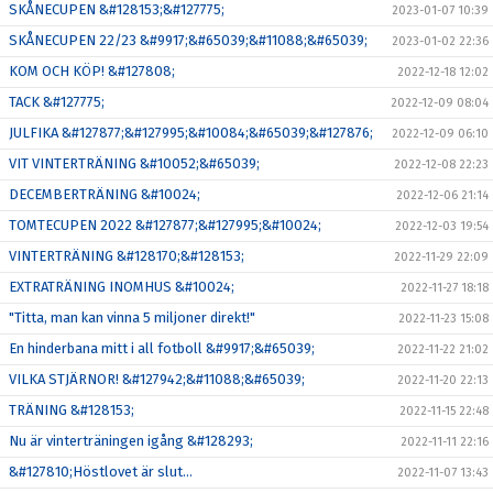
SKÅNECUPEN &#128153;&#127775;
2023-01-07 10:39
SKÅNECUPEN 22/23 &#9917;&#65039;&#11088;&#65039;
2023-01-02 22:36
KOM OCH KÖP! &#127808;
2022-12-18 12:02
TACK &#127775;
2022-12-09 08:04
JULFIKA &#127877;&#127995;&#10084;&#65039;&#127876;
2022-12-09 06:10
VIT VINTERTRÄNING &#10052;&#65039;
2022-12-08 22:23
DECEMBERTRÄNING &#10024;
2022-12-06 21:14
TOMTECUPEN 2022 &#127877;&#127995;&#10024;
2022-12-03 19:54
VINTERTRÄNING &#128170;&#128153;
2022-11-29 22:09
EXTRATRÄNING INOMHUS &#10024;
2022-11-27 18:18
"Titta, man kan vinna 5 miljoner direkt!"
2022-11-23 15:08
En hinderbana mitt i all fotboll &#9917;&#65039;
2022-11-22 21:02
VILKA STJÄRNOR! &#127942;&#11088;&#65039;
2022-11-20 22:13
TRÄNING &#128153;
2022-11-15 22:48
Nu är vinterträningen igång &#128293;
2022-11-11 22:16
&#127810;Höstlovet är slut...
2022-11-07 13:43