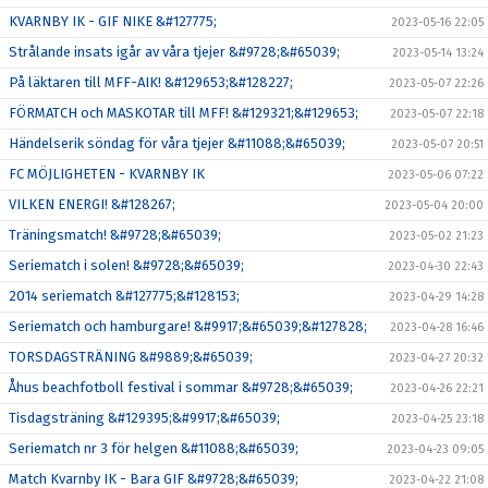
KVARNBY IK - GIF NIKE &#127775;
2023-05-16 22:05
Strålande insats igår av våra tjejer &#9728;&#65039;
2023-05-14 13:24
På läktaren till MFF-AIK! &#129653;&#128227;
2023-05-07 22:26
FÖRMATCH och MASKOTAR till MFF! &#129321;&#129653;
2023-05-07 22:18
Händelserik söndag för våra tjejer &#11088;&#65039;
2023-05-07 20:51
FC MÖJLIGHETEN - KVARNBY IK
2023-05-06 07:22
VILKEN ENERGI! &#128267;
2023-05-04 20:00
Träningsmatch! &#9728;&#65039;
2023-05-02 21:23
Seriematch i solen! &#9728;&#65039;
2023-04-30 22:43
2014 seriematch &#127775;&#128153;
2023-04-29 14:28
Seriematch och hamburgare! &#9917;&#65039;&#127828;
2023-04-28 16:46
TORSDAGSTRÄNING &#9889;&#65039;
2023-04-27 20:32
Åhus beachfotboll festival i sommar &#9728;&#65039;
2023-04-26 22:21
Tisdagsträning &#129395;&#9917;&#65039;
2023-04-25 23:18
Seriematch nr 3 för helgen &#11088;&#65039;
2023-04-23 09:05
Match Kvarnby IK - Bara GIF &#9728;&#65039;
2023-04-22 21:08