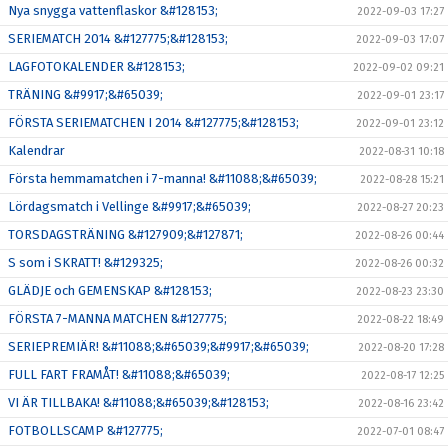
Nya snygga vattenflaskor &#128153;
2022-09-03 17:27
SERIEMATCH 2014 &#127775;&#128153;
2022-09-03 17:07
LAGFOTOKALENDER &#128153;
2022-09-02 09:21
TRÄNING &#9917;&#65039;
2022-09-01 23:17
FÖRSTA SERIEMATCHEN I 2014 &#127775;&#128153;
2022-09-01 23:12
Kalendrar
2022-08-31 10:18
Första hemmamatchen i 7-manna! &#11088;&#65039;
2022-08-28 15:21
Lördagsmatch i Vellinge &#9917;&#65039;
2022-08-27 20:23
TORSDAGSTRÄNING &#127909;&#127871;
2022-08-26 00:44
S som i SKRATT! &#129325;
2022-08-26 00:32
GLÄDJE och GEMENSKAP &#128153;
2022-08-23 23:30
FÖRSTA 7-MANNA MATCHEN &#127775;
2022-08-22 18:49
SERIEPREMIÄR! &#11088;&#65039;&#9917;&#65039;
2022-08-20 17:28
FULL FART FRAMÅT! &#11088;&#65039;
2022-08-17 12:25
VI ÄR TILLBAKA! &#11088;&#65039;&#128153;
2022-08-16 23:42
FOTBOLLSCAMP &#127775;
2022-07-01 08:47