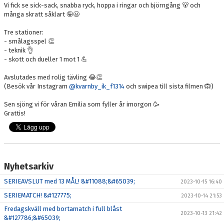
Vi fick se sick-sack, snabba ryck, hoppa i ringar och björngång 🐻 och
många skratt såklart 🤪😃
Tre stationer:
- smålagsspel 👏
- teknik 👌
- skott och dueller 1 mot 1 💪
Avslutades med rolig tävling 😂👏
(Besök vår Instagram
@kvarnby_ik_f1314
och swipea till sista filmen 🙉)
Sen sjöng vi för våran Emilia som fyller år imorgon 🥳
Grattis!
Nyhetsarkiv
SERIEAVSLUT med 13 MÅL! &#11088;&#65039;
2023-10-15 16:40
SERIEMATCH! &#127775;
2023-10-14 21:53
Fredagskväll med bortamatch i full blåst
2023-10-13 21:42
&#127786;&#65039;