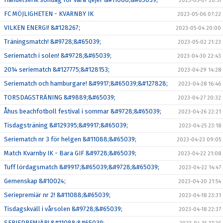
2023-05-07 20:51
FC MÖJLIGHETEN - KVARNBY IK
2023-05-06 07:22
VILKEN ENERGI! &#128267;
2023-05-04 20:00
Träningsmatch! &#9728;&#65039;
2023-05-02 21:23
Seriematch i solen! &#9728;&#65039;
2023-04-30 22:43
2014 seriematch &#127775;&#128153;
2023-04-29 14:28
Seriematch och hamburgare! &#9917;&#65039;&#127828;
2023-04-28 16:46
TORSDAGSTRÄNING &#9889;&#65039;
2023-04-27 20:32
Åhus beachfotboll festival i sommar &#9728;&#65039;
2023-04-26 22:21
Tisdagsträning &#129395;&#9917;&#65039;
2023-04-25 23:18
Seriematch nr 3 för helgen &#11088;&#65039;
2023-04-23 09:05
Match Kvarnby IK - Bara GIF &#9728;&#65039;
2023-04-22 21:08
Tuff lördagsmatch &#9917;&#65039;&#9728;&#65039;
2023-04-22 14:47
Gemenskap &#10024;
2023-04-20 21:54
Seriepremiär nr 2! &#11088;&#65039;
2023-04-18 23:31
Tisdagskväll i vårsolen &#9728;&#65039;
2023-04-18 22:37
SERIEPREMIÄR! &#11088;&#65039;