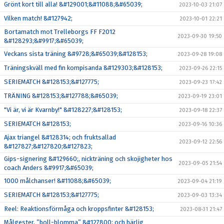
Grönt kort till alla! &#129001;&#11088;&#65039;
2023-10-03 21:07
Vilken match! &#127942;
2023-10-01 22:21
Bortamatch mot Trelleborgs FF F2012
2023-09-30 19:50
&#128293;&#9917;&#65039;
Veckans sista träning &#9728;&#65039;&#128153;
2023-09-28 19:08
Träningskväll med fin kompisanda &#129303;&#128153;
2023-09-26 22:15
SERIEMATCH &#128153;&#127775;
2023-09-23 17:42
TRÄNING &#128153;&#127788;&#65039;
2023-09-19 23:01
"Vi är, vi är Kvarnby!" &#128227;&#128153;
2023-09-18 22:37
SERIEMATCH &#128153;
2023-09-16 10:36
Ajax triangel &#128314; och fruktsallad
2023-09-12 22:56
&#127827;&#127820;&#127823;
Gips-signering &#129660;, nickträning och skojigheter hos
2023-09-05 21:54
coach Anders &#9917;&#65039;
1000 målchanser! &#11088;&#65039;
2023-09-04 21:19
SERIEMATCH &#128153;&#127775;
2023-09-03 13:34
Reel: Reaktionsförmåga och kroppsfinter &#128153;
2023-08-31 21:47
Målgester, ”boll-blomma” &#127800; och härlig