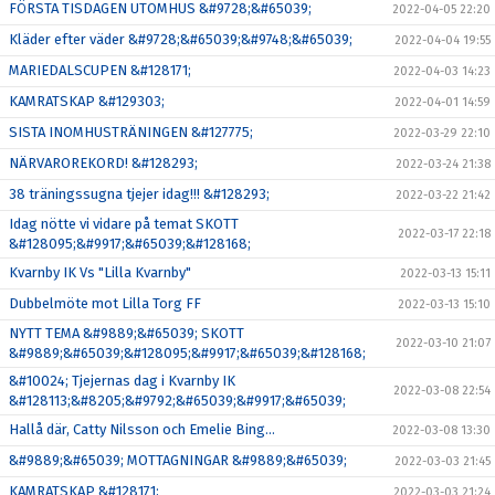
FÖRSTA TISDAGEN UTOMHUS &#9728;&#65039;
2022-04-05 22:20
Kläder efter väder &#9728;&#65039;&#9748;&#65039;
2022-04-04 19:55
MARIEDALSCUPEN &#128171;
2022-04-03 14:23
KAMRATSKAP &#129303;
2022-04-01 14:59
SISTA INOMHUSTRÄNINGEN &#127775;
2022-03-29 22:10
NÄRVAROREKORD! &#128293;
2022-03-24 21:38
38 träningssugna tjejer idag!!! &#128293;
2022-03-22 21:42
Idag nötte vi vidare på temat SKOTT
2022-03-17 22:18
&#128095;&#9917;&#65039;&#128168;
Kvarnby IK Vs "Lilla Kvarnby"
2022-03-13 15:11
Dubbelmöte mot Lilla Torg FF
2022-03-13 15:10
NYTT TEMA &#9889;&#65039; SKOTT
2022-03-10 21:07
&#9889;&#65039;&#128095;&#9917;&#65039;&#128168;
&#10024; Tjejernas dag i Kvarnby IK
2022-03-08 22:54
&#128113;&#8205;&#9792;&#65039;&#9917;&#65039;
Hallå där, Catty Nilsson och Emelie Bing…
2022-03-08 13:30
&#9889;&#65039; MOTTAGNINGAR &#9889;&#65039;
2022-03-03 21:45
KAMRATSKAP &#128171;
2022-03-03 21:24