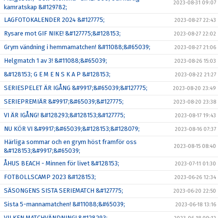
2023-08-31 09:07
kamratskap &#129782;
LAGFOTOKALENDER 2024 &#127775;
2023-08-27 22:43
Rysare mot GIF NIKE! &#127775;&#128153;
2023-08-27 22:02
Grym vändning i hemmamatchen! &#11088;&#65039;
2023-08-27 21:06
Helgmatch 1 av 3! &#11088;&#65039;
2023-08-26 15:03
&#128153; G E M E N S K A P &#128153;
2023-08-22 21:27
SERIESPELET ÄR IGÅNG &#9917;&#65039;&#127775;
2023-08-20 23:49
SERIEPREMIÄR &#9917;&#65039;&#127775;
2023-08-20 23:38
VI ÄR IGÅNG! &#128293;&#128153;&#127775;
2023-08-17 19:43
NU KÖR VI &#9917;&#65039;&#128153;&#128079;
2023-08-16 07:37
Härliga sommar och en grym höst framför oss
2023-08-15 08:40
&#128153;&#9917;&#65039;
ÅHUS BEACH - Minnen för livet &#128153;
2023-07-11 01:30
FOTBOLLSCAMP 2023 &#128153;
2023-06-26 12:34
SÄSONGENS SISTA SERIEMATCH &#127775;
2023-06-20 22:50
Sista 5-mannamatchen! &#11088;&#65039;
2023-06-18 13:16
VILKEN MATCHVÄNDNING! &#128293;