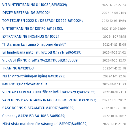
VIT VINTERTRÄNING &#10052;&#65039;
2022-12-08 22:23
DECEMBERTRÄNING &#10024;
2022-12-06 21:14
TOMTECUPEN 2022 &#127877;&#127995;&#10024;
2022-12-03 19:54
VINTERTRÄNING &#128170;&#128153;
2022-11-29 22:09
EXTRATRÄNING INOMHUS &#10024;
2022-11-27 18:18
"Titta, man kan vinna 5 miljoner direkt!"
2022-11-23 15:08
En hinderbana mitt i all fotboll &#9917;&#65039;
2022-11-22 21:02
VILKA STJÄRNOR! &#127942;&#11088;&#65039;
2022-11-20 22:13
TRÄNING &#128153;
2022-11-15 22:48
Nu är vinterträningen igång &#128293;
2022-11-11 22:16
&#127810;Höstlovet är slut...
2022-11-07 13:43
VI INTAR EXTREME ZONE för en kväll &#128293;&#128165;
2022-10-18 21:31
VÄRLDENS BÄSTA GÄNG INTAR EXTREME ZONE &#128293;
2022-10-18 20:52
SÄSONGENS SISTA MATCH &#9917;&#65039;
2022-10-16 20:28
Gameday &#128153;&#11088;&#65039;
2022-10-16 10:17
Näst sista matchen för säsongen! &#9917;&#65039;
2022-10-15 23:28