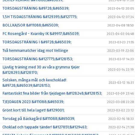
2023-04-16 17:26
TORSDAGSTRÄNING &#9728;&#65039;
2023-04-13 20:05
1,5H TISDAGSTRÄNING &#129395;&#127775;
2023-04-12 07:34
BOLLKAJSOR &#11088;&#65039;
2023-04-08 18:50
FC Rosengård - Kvarnby IK &#9917;&#65039;
2023-04-03 06:48
TORSDAGSTRÄNING I &#9728;&#65039;
2023-03-23 21:55
Två hemmamatcher idag mot Vellinge
2023-03-19 22:06
TORSDAGSTRÄNING &#127775;&#128153;
2023-03-17 14:23
Ljuvlig träning med 30 av våra grymma tjejer
2023-03-14 22:19
&#128293;&#128170;
Solsken, många mål och kexchoklad!
2023-03-12 16:31
&#9728;&#65039;&#128153;
Fantastiskt fina bilder från tjejdagen &#128248;&#128153;
2023-03-09 23:46
TJEJDAGEN 2023 &#11088;&#65039;
2023-03-08 22:28
Grönt kort till hela laget! &#129001;
2023-03-02 23:12
Torsdag på Bäckagård &#11088;&#65039;
2023-02-16 18:33
Choklad och tappade tänder! &#127851;&#129463;
2023-02-14 21:38