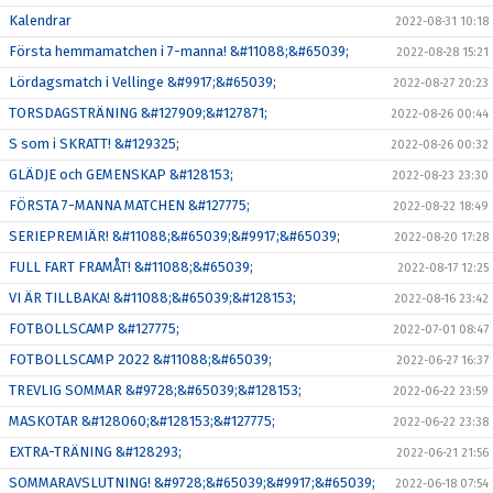
Kalendrar
2022-08-31 10:18
Första hemmamatchen i 7-manna! &#11088;&#65039;
2022-08-28 15:21
Lördagsmatch i Vellinge &#9917;&#65039;
2022-08-27 20:23
TORSDAGSTRÄNING &#127909;&#127871;
2022-08-26 00:44
S som i SKRATT! &#129325;
2022-08-26 00:32
GLÄDJE och GEMENSKAP &#128153;
2022-08-23 23:30
FÖRSTA 7-MANNA MATCHEN &#127775;
2022-08-22 18:49
SERIEPREMIÄR! &#11088;&#65039;&#9917;&#65039;
2022-08-20 17:28
FULL FART FRAMÅT! &#11088;&#65039;
2022-08-17 12:25
VI ÄR TILLBAKA! &#11088;&#65039;&#128153;
2022-08-16 23:42
FOTBOLLSCAMP &#127775;
2022-07-01 08:47
FOTBOLLSCAMP 2022 &#11088;&#65039;
2022-06-27 16:37
TREVLIG SOMMAR &#9728;&#65039;&#128153;
2022-06-22 23:59
MASKOTAR &#128060;&#128153;&#127775;
2022-06-22 23:38
EXTRA-TRÄNING &#128293;
2022-06-21 21:56
SOMMARAVSLUTNING! &#9728;&#65039;&#9917;&#65039;
2022-06-18 07:54