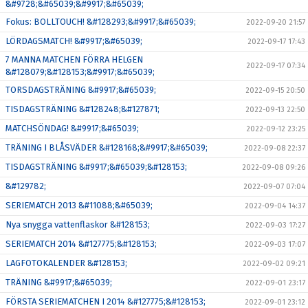
&#9728;&#65039;&#9917;&#65039;
Fokus: BOLLTOUCH! &#128293;&#9917;&#65039;
2022-09-20 21:57
LÖRDAGSMATCH! &#9917;&#65039;
2022-09-17 17:43
7 MANNA MATCHEN FÖRRA HELGEN
2022-09-17 07:34
&#128079;&#128153;&#9917;&#65039;
TORSDAGSTRÄNING &#9917;&#65039;
2022-09-15 20:50
TISDAGSTRÄNING &#128248;&#127871;
2022-09-13 22:50
MATCHSÖNDAG! &#9917;&#65039;
2022-09-12 23:25
TRÄNING I BLÅSVÄDER &#128168;&#9917;&#65039;
2022-09-08 22:37
TISDAGSTRÄNING &#9917;&#65039;&#128153;
2022-09-08 09:26
&#129782;
2022-09-07 07:04
SERIEMATCH 2013 &#11088;&#65039;
2022-09-04 14:37
Nya snygga vattenflaskor &#128153;
2022-09-03 17:27
SERIEMATCH 2014 &#127775;&#128153;
2022-09-03 17:07
LAGFOTOKALENDER &#128153;
2022-09-02 09:21
TRÄNING &#9917;&#65039;
2022-09-01 23:17
FÖRSTA SERIEMATCHEN I 2014 &#127775;&#128153;
2022-09-01 23:12