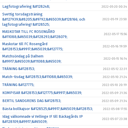
Lagfotografering &#128248;
2022-05-20 00:34
Svettig torsdagsträning
&#127939;&#8205;&#9792;&#65039;&#128166; och
2022-05-19 23:50
lagfotografering! &#128525;
MASKOTAR TILL FC ROSENGÅRD
2022-05-17 15:56
&#11088;&#65039;&#128293;&#128079;
Maskotar till FC Rosengård
2022-05-16 19:59
&#128153;&#9917;&#65039;&#127775;
Matchsöndag på Dalhem
2022-05-15 16:14
&#9917;&#65039;&#11088;&#65039;
TRÄNING &#128153;
2022-05-12 22:31
Match-tisdag &#128153;&#11088;&#65039;
2022-05-10 21:24
TRÄNING &#127775;
2022-05-10 20:19
KOMPISAR &#128153;&#127775;&#9917;&#65039;
2022-05-09 21:36
BERTIL SANDGRENS DAG &#128153;
2022-05-09 21:34
Bästa bollkajsor &#128525;&#9917;&#65039;&#128153;
2022-05-08 17:55
Idag välkomnade vi Vellinge IF till Bäckagårds IP
2022-05-07 23:38
&#128109;&#9917;&#65039;