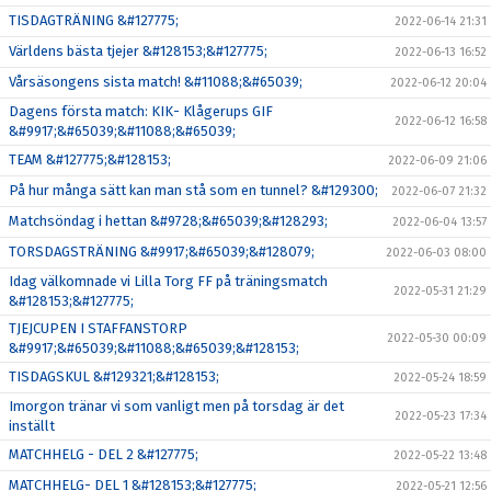
TISDAGTRÄNING &#127775;
2022-06-14 21:31
Världens bästa tjejer &#128153;&#127775;
2022-06-13 16:52
Vårsäsongens sista match! &#11088;&#65039;
2022-06-12 20:04
Dagens första match: KIK- Klågerups GIF
2022-06-12 16:58
&#9917;&#65039;&#11088;&#65039;
TEAM &#127775;&#128153;
2022-06-09 21:06
På hur många sätt kan man stå som en tunnel? &#129300;
2022-06-07 21:32
Matchsöndag i hettan &#9728;&#65039;&#128293;
2022-06-04 13:57
TORSDAGSTRÄNING &#9917;&#65039;&#128079;
2022-06-03 08:00
Idag välkomnade vi Lilla Torg FF på träningsmatch
2022-05-31 21:29
&#128153;&#127775;
TJEJCUPEN I STAFFANSTORP
2022-05-30 00:09
&#9917;&#65039;&#11088;&#65039;&#128153;
TISDAGSKUL &#129321;&#128153;
2022-05-24 18:59
Imorgon tränar vi som vanligt men på torsdag är det
2022-05-23 17:34
inställt
MATCHHELG - DEL 2 &#127775;
2022-05-22 13:48
MATCHHELG- DEL 1 &#128153;&#127775;
2022-05-21 12:56