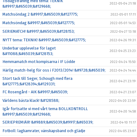
Tisdagsträning med tema: TEKNIK
2022-05-04 21:18
&#9917;&#65039;&#129668;
Matchsöndag 2 &#9917;&#65039;&#127775;
2022-05-01 17:11
Matchsöndag &#9917;&#65039;&#127775;
2022-05-01 14:53
SERIEMATCH! &#9917;&#65039;&#128153;
2022-04-27 13:18
NYTT tema: TEKNIK! &#9917;&#65039;&#127775;
2022-04-26 19:31
Underbar upplevelse för laget
2022-04-25 23:23
&#11088;&#65039;&#128153;
Hemmamatch mot kompisarna i IF Lödde
2022-04-24 15:50
Härlig match-helg för oss i F2013/2014! &#9728;&#65039;
2022-04-24 14:44
Stort tack till Seger, Schough med flera
2022-04-21 23:19
&#127775;&#128394;&#129331;
FC Rosengård - AIK &#9917;&#65039;
2022-04-21 23:07
Världens bästa klack! &#128588;
2022-04-20 22:59
Igår fortsatte vi med vårt tema BOLLKONTROLL
2022-04-20 14:58
&#9917;&#65039;&#129668;
SERIEPREMIÄR! &#9889;&#65039;&#9917;&#65039;
2022-04-10 11:17
Fotboll: lagkamrater, vänskapsband och glädje
2022-04-05 23:07