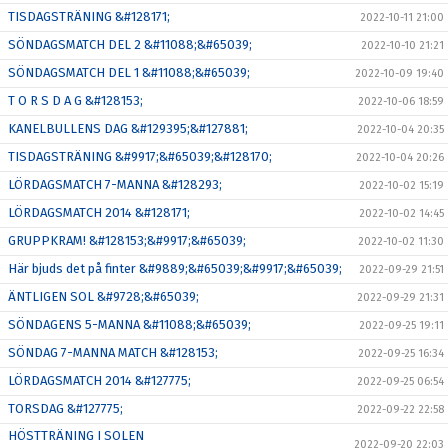
TISDAGSTRÄNING &#128171;
2022-10-11 21:00
SÖNDAGSMATCH DEL 2 &#11088;&#65039;
2022-10-10 21:21
SÖNDAGSMATCH DEL 1 &#11088;&#65039;
2022-10-09 19:40
T O R S D A G &#128153;
2022-10-06 18:59
KANELBULLENS DAG &#129395;&#127881;
2022-10-04 20:35
TISDAGSTRÄNING &#9917;&#65039;&#128170;
2022-10-04 20:26
LÖRDAGSMATCH 7-MANNA &#128293;
2022-10-02 15:19
LÖRDAGSMATCH 2014 &#128171;
2022-10-02 14:45
GRUPPKRAM! &#128153;&#9917;&#65039;
2022-10-02 11:30
Här bjuds det på finter &#9889;&#65039;&#9917;&#65039;
2022-09-29 21:51
ÄNTLIGEN SOL &#9728;&#65039;
2022-09-29 21:31
SÖNDAGENS 5-MANNA &#11088;&#65039;
2022-09-25 19:11
SÖNDAG 7-MANNA MATCH &#128153;
2022-09-25 16:34
LÖRDAGSMATCH 2014 &#127775;
2022-09-25 06:54
TORSDAG &#127775;
2022-09-22 22:58
HÖSTTRÄNING I SOLEN
2022-09-20 22:03