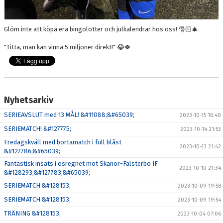
Glöm inte att köpa era bingolotter och julkalendrar hos oss! 🎅🏻🎄
"Titta, man kan vinna 5 miljoner direkt!" 😂🍀
Nyhetsarkiv
SERIEAVSLUT med 13 MÅL! &#11088;&#65039;
2023-10-15 16:40
SERIEMATCH! &#127775;
2023-10-14 21:53
Fredagskväll med bortamatch i full blåst
2023-10-13 21:42
&#127786;&#65039;
Fantastisk insats i ösregnet mot Skanör-Falsterbo IF
2023-10-10 21:34
&#128293;&#127783;&#65039;
SERIEMATCH &#128153;
2023-10-09 19:58
SERIEMATCH &#128153;
2023-10-09 19:54
TRÄNING &#128153;
2023-10-04 07:06