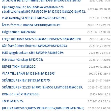
STOLTA är bara förnamnet &#11088;&#65039;&#128153;
2023-02-12 15:31
Hjulningsdueller, holländska kvadraten och
2023-02-09 20:11
strafftävlingar&#9917;&#65039;&#129336;&#8205;&#9792;
Vi är Kvarnby, vi är BÄST &#128227;&#128293;
2023-02-07 21:51
Årets första 7-manna &#11088;&#65039;
2023-02-04 19:09
Högt tempo! &#128168;
2023-02-02 20:00
I regn och rusk! &#127783;&#65039;&#127786;&#65039;
2023-01-31 21:54
Går framåt med finterna! &#128079;&#128293;
2023-01-28 15:19
Håll tyngdpunkten rätt! &#127947;&#65039;
2023-01-24 21:33
Här växer vänskap &#127793;
2023-01-17 22:05
REPETITION! &#128260;
2023-01-12 23:22
VI ÄR TILLBAKA! &#128248;&#128293;
2023-01-10 23:44
SKÅNECUPEN &#128153;&#127775;
2023-01-07 10:39
SKÅNECUPEN 22/23 &#9917;&#65039;&#11088;&#65039;
2023-01-02 22:36
KOM OCH KÖP! &#127808;
2022-12-18 12:02
TACK &#127775;
2022-12-09 08:04
JULFIKA &#127877;&#127995;&#10084;&#65039;&#127876;
2022-12-09 06:10