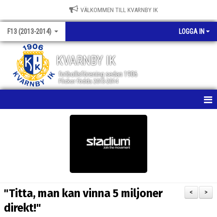
VÄLKOMMEN TILL KVARNBY IK
F13 (2013-2014)
LOGGA IN
KVARNBY IK
fotbollsförening sedan 1906
Flickor födda 2013-2014
HEM
NYHETER
KALENDER
MATCHER
"Titta, man kan vinna 5 miljoner
<
>
TRUPPEN
direkt!"