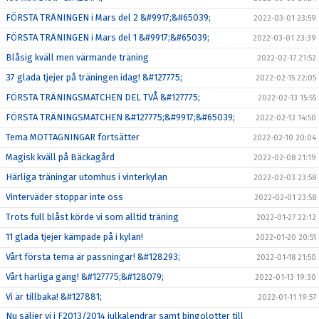
FÖRSTA TRÄNINGEN i Mars del 2 &#9917;&#65039;
2022-03-01 23:59
FÖRSTA TRÄNINGEN i Mars del 1 &#9917;&#65039;
2022-03-01 23:39
Blåsig kväll men värmande träning
2022-02-17 21:52
37 glada tjejer på träningen idag! &#127775;
2022-02-15 22:05
FÖRSTA TRÄNINGSMATCHEN DEL TVÅ &#127775;
2022-02-13 15:55
FÖRSTA TRÄNINGSMATCHEN &#127775;&#9917;&#65039;
2022-02-13 14:50
Tema MOTTAGNINGAR fortsätter
2022-02-10 20:04
Magisk kväll på Bäckagård
2022-02-08 21:19
Härliga träningar utomhus i vinterkylan
2022-02-03 23:58
Vinterväder stoppar inte oss
2022-02-01 23:58
Trots full blåst körde vi som alltid träning
2022-01-27 22:12
11 glada tjejer kämpade på i kylan!
2022-01-20 20:51
Vårt första tema är passningar! &#128293;
2022-01-18 21:50
Vårt härliga gäng! &#127775;&#128079;
2022-01-13 19:30
Vi är tillbaka! &#127881;
2022-01-11 19:57
Nu säljer vi i F2013/2014 julkalendrar samt bingolotter till