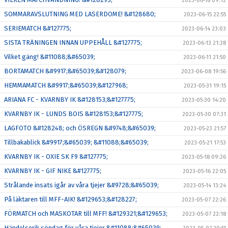
2023-06-18 09:12
SOMMARAVSLUTNING MED LASERDOME! &#128680;
2023-06-15 22:55
SERIEMATCH &#127775;
2023-06-14 23:03
SISTA TRÄNINGEN INNAN UPPEHÅLL &#127775;
2023-06-13 21:28
Vilket gäng! &#11088;&#65039;
2023-06-11 21:50
BORTAMATCH &#9917;&#65039;&#128079;
2023-06-08 19:56
HEMMAMATCH &#9917;&#65039;&#127968;
2023-05-31 19:15
ARIANA FC - KVARNBY IK &#128153;&#127775;
2023-05-30 14:20
KVARNBY IK - LUNDS BOIS &#128153;&#127775;
2023-05-30 07:31
LAGFOTO &#128248; och ÖSREGN &#9748;&#65039;
2023-05-23 21:57
Tillbakablick &#9917;&#65039; &#11088;&#65039;
2023-05-21 17:53
KVARNBY IK - OXIE SK F9 &#127775;
2023-05-18 09:26
KVARNBY IK - GIF NIKE &#127775;
2023-05-16 22:05
Strålande insats igår av våra tjejer &#9728;&#65039;
2023-05-14 13:24
På läktaren till MFF-AIK! &#129653;&#128227;
2023-05-07 22:26
FÖRMATCH och MASKOTAR till MFF! &#129321;&#129653;
2023-05-07 22:18
Händelserik söndag för våra tjejer &#11088;&#65039;