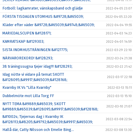
2022-04-10 11:17
Fotboll: lagkamrater, vänskapsband och glädje
2022-04-05 23:07
FÖRSTA TISDAGEN UTOMHUS &#9728;&#65039;
2022-04-05 22:20
Kläder efter väder &#9728;&#65039;&#9748;&#65039;
2022-04-04 19:55
MARIEDALSCUPEN &#128171;
2022-04-03 14:23
KAMRATSKAP &#129303;
2022-04-01 14:59
SISTA INOMHUSTRÄNINGEN &#127775;
2022-03-29 22:10
NÄRVAROREKORD! &#128293;
2022-03-24 21:38
38 träningssugna tjejer idag!!! &#128293;
2022-03-22 21:42
Idag nötte vi vidare på temat SKOTT
2022-03-17 22:18
&#128095;&#9917;&#65039;&#128168;
Kvarnby IK Vs "Lilla Kvarnby"
2022-03-13 15:11
Dubbelmöte mot Lilla Torg FF
2022-03-13 15:10
NYTT TEMA &#9889;&#65039; SKOTT
2022-03-10 21:07
&#9889;&#65039;&#128095;&#9917;&#65039;&#128168;
&#10024; Tjejernas dag i Kvarnby IK
2022-03-08 22:54
&#128113;&#8205;&#9792;&#65039;&#9917;&#65039;
Hallå där, Catty Nilsson och Emelie Bing…
2022-03-08 13:30