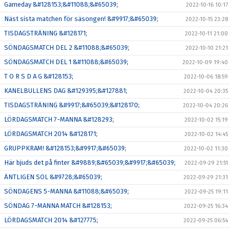
Gameday &#128153;&#11088;&#65039;
2022-10-16 10:17
Näst sista matchen för säsongen! &#9917;&#65039;
2022-10-15 23:28
TISDAGSTRÄNING &#128171;
2022-10-11 21:00
SÖNDAGSMATCH DEL 2 &#11088;&#65039;
2022-10-10 21:21
SÖNDAGSMATCH DEL 1 &#11088;&#65039;
2022-10-09 19:40
T O R S D A G &#128153;
2022-10-06 18:59
KANELBULLENS DAG &#129395;&#127881;
2022-10-04 20:35
TISDAGSTRÄNING &#9917;&#65039;&#128170;
2022-10-04 20:26
LÖRDAGSMATCH 7-MANNA &#128293;
2022-10-02 15:19
LÖRDAGSMATCH 2014 &#128171;
2022-10-02 14:45
GRUPPKRAM! &#128153;&#9917;&#65039;
2022-10-02 11:30
Här bjuds det på finter &#9889;&#65039;&#9917;&#65039;
2022-09-29 21:51
ÄNTLIGEN SOL &#9728;&#65039;
2022-09-29 21:31
SÖNDAGENS 5-MANNA &#11088;&#65039;
2022-09-25 19:11
SÖNDAG 7-MANNA MATCH &#128153;
2022-09-25 16:34
LÖRDAGSMATCH 2014 &#127775;
2022-09-25 06:54