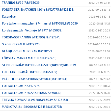
TRÄNING &#9917;&#65039;
2022-09-01 23:17
FÖRSTA SERIEMATCHEN I 2014 &#127775;&#128153;
2022-09-01 23:12
Kalendrar
2022-08-31 10:18
Första hemmamatchen i 7-manna! &#11088;&#65039;
2022-08-28 15:21
Lördagsmatch i Vellinge &#9917;&#65039;
2022-08-27 20:23
TORSDAGSTRÄNING &#127909;&#127871;
2022-08-26 00:44
S som i SKRATT! &#129325;
2022-08-26 00:32
GLÄDJE och GEMENSKAP &#128153;
2022-08-23 23:30
FÖRSTA 7-MANNA MATCHEN &#127775;
2022-08-22 18:49
SERIEPREMIÄR! &#11088;&#65039;&#9917;&#65039;
2022-08-20 17:28
FULL FART FRAMÅT! &#11088;&#65039;
2022-08-17 12:25
VI ÄR TILLBAKA! &#11088;&#65039;&#128153;
2022-08-16 23:42
FOTBOLLSCAMP &#127775;
2022-07-01 08:47
FOTBOLLSCAMP 2022 &#11088;&#65039;
2022-06-27 16:37
TREVLIG SOMMAR &#9728;&#65039;&#128153;
2022-06-22 23:59
MASKOTAR &#128060;&#128153;&#127775;
2022-06-22 23:38