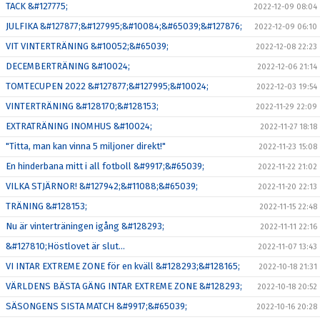
TACK &#127775;
2022-12-09 08:04
JULFIKA &#127877;&#127995;&#10084;&#65039;&#127876;
2022-12-09 06:10
VIT VINTERTRÄNING &#10052;&#65039;
2022-12-08 22:23
DECEMBERTRÄNING &#10024;
2022-12-06 21:14
TOMTECUPEN 2022 &#127877;&#127995;&#10024;
2022-12-03 19:54
VINTERTRÄNING &#128170;&#128153;
2022-11-29 22:09
EXTRATRÄNING INOMHUS &#10024;
2022-11-27 18:18
"Titta, man kan vinna 5 miljoner direkt!"
2022-11-23 15:08
En hinderbana mitt i all fotboll &#9917;&#65039;
2022-11-22 21:02
VILKA STJÄRNOR! &#127942;&#11088;&#65039;
2022-11-20 22:13
TRÄNING &#128153;
2022-11-15 22:48
Nu är vinterträningen igång &#128293;
2022-11-11 22:16
&#127810;Höstlovet är slut...
2022-11-07 13:43
VI INTAR EXTREME ZONE för en kväll &#128293;&#128165;
2022-10-18 21:31
VÄRLDENS BÄSTA GÄNG INTAR EXTREME ZONE &#128293;
2022-10-18 20:52
SÄSONGENS SISTA MATCH &#9917;&#65039;
2022-10-16 20:28