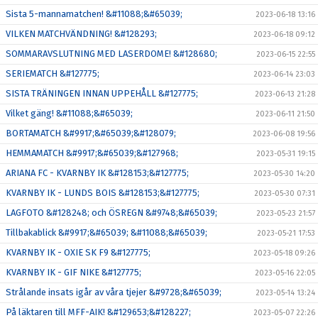
Sista 5-mannamatchen! &#11088;&#65039;
2023-06-18 13:16
VILKEN MATCHVÄNDNING! &#128293;
2023-06-18 09:12
SOMMARAVSLUTNING MED LASERDOME! &#128680;
2023-06-15 22:55
SERIEMATCH &#127775;
2023-06-14 23:03
SISTA TRÄNINGEN INNAN UPPEHÅLL &#127775;
2023-06-13 21:28
Vilket gäng! &#11088;&#65039;
2023-06-11 21:50
BORTAMATCH &#9917;&#65039;&#128079;
2023-06-08 19:56
HEMMAMATCH &#9917;&#65039;&#127968;
2023-05-31 19:15
ARIANA FC - KVARNBY IK &#128153;&#127775;
2023-05-30 14:20
KVARNBY IK - LUNDS BOIS &#128153;&#127775;
2023-05-30 07:31
LAGFOTO &#128248; och ÖSREGN &#9748;&#65039;
2023-05-23 21:57
Tillbakablick &#9917;&#65039; &#11088;&#65039;
2023-05-21 17:53
KVARNBY IK - OXIE SK F9 &#127775;
2023-05-18 09:26
KVARNBY IK - GIF NIKE &#127775;
2023-05-16 22:05
Strålande insats igår av våra tjejer &#9728;&#65039;
2023-05-14 13:24
På läktaren till MFF-AIK! &#129653;&#128227;
2023-05-07 22:26