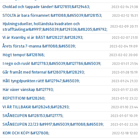
Choklad och tappade tänder! &#127851;&#129463;
2023-02-14 21:38
STOLTA är bara förnamnet &#11088;&#65039;&#128153;
2023-02-12 15:31
Hjulningsdueller, holländska kvadraten och
2023-02-09 20:11
strafftävlingar&#9917;&#65039;&#129336;&#8205;&#9792;
Vi är Kvarnby, vi är BÄST &#128227;&#128293;
2023-02-07 21:51
Årets första 7-manna &#11088;&#65039;
2023-02-04 19:09
Högt tempo! &#128168;
2023-02-02 20:00
I regn och rusk! &#127783;&#65039;&#127786;&#65039;
2023-01-31 21:54
Går framåt med finterna! &#128079;&#128293;
2023-01-28 15:19
Håll tyngdpunkten rätt! &#127947;&#65039;
2023-01-24 21:33
Här växer vänskap &#127793;
2023-01-17 22:05
REPETITION! &#128260;
2023-01-12 23:22
VI ÄR TILLBAKA! &#128248;&#128293;
2023-01-10 23:44
SKÅNECUPEN &#128153;&#127775;
2023-01-07 10:39
SKÅNECUPEN 22/23 &#9917;&#65039;&#11088;&#65039;
2023-01-02 22:36
KOM OCH KÖP! &#127808;
2022-12-18 12:02