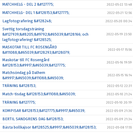
MATCHHELG - DEL 2 &#127775;
2022-05-22 13:48
MATCHHELG- DEL 1 &#128153;&#127775;
2022-05-21 12:56
Lagfotografering &#128248;
2022-05-20 00:34
Svettig torsdagsträning
&#127939;&#8205;&#9792;&#65039;&#128166; och
2022-05-19 23:50
lagfotografering! &#128525;
MASKOTAR TILL FC ROSENGÅRD
2022-05-17 15:56
&#11088;&#65039;&#128293;&#128079;
Maskotar till FC Rosengård
2022-05-16 19:59
&#128153;&#9917;&#65039;&#127775;
Matchsöndag på Dalhem
2022-05-15 16:14
&#9917;&#65039;&#11088;&#65039;
TRÄNING &#128153;
2022-05-12 22:31
Match-tisdag &#128153;&#11088;&#65039;
2022-05-10 21:24
TRÄNING &#127775;
2022-05-10 20:19
KOMPISAR &#128153;&#127775;&#9917;&#65039;
2022-05-09 21:36
BERTIL SANDGRENS DAG &#128153;
2022-05-09 21:34
Bästa bollkajsor &#128525;&#9917;&#65039;&#128153;
2022-05-08 17:55