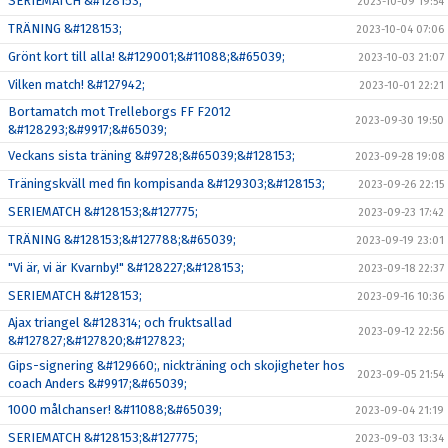
SERIEMATCH &#128153;
2023-10-09 19:54
TRÄNING &#128153;
2023-10-04 07:06
Grönt kort till alla! &#129001;&#11088;&#65039;
2023-10-03 21:07
Vilken match! &#127942;
2023-10-01 22:21
Bortamatch mot Trelleborgs FF F2012
2023-09-30 19:50
&#128293;&#9917;&#65039;
Veckans sista träning &#9728;&#65039;&#128153;
2023-09-28 19:08
Träningskväll med fin kompisanda &#129303;&#128153;
2023-09-26 22:15
SERIEMATCH &#128153;&#127775;
2023-09-23 17:42
TRÄNING &#128153;&#127788;&#65039;
2023-09-19 23:01
"Vi är, vi är Kvarnby!" &#128227;&#128153;
2023-09-18 22:37
SERIEMATCH &#128153;
2023-09-16 10:36
Ajax triangel &#128314; och fruktsallad
2023-09-12 22:56
&#127827;&#127820;&#127823;
Gips-signering &#129660;, nickträning och skojigheter hos
2023-09-05 21:54
coach Anders &#9917;&#65039;
1000 målchanser! &#11088;&#65039;
2023-09-04 21:19
SERIEMATCH &#128153;&#127775;
2023-09-03 13:34