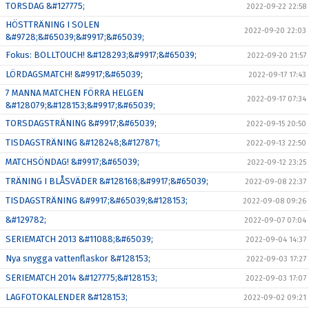
TORSDAG &#127775;
2022-09-22 22:58
HÖSTTRÄNING I SOLEN
2022-09-20 22:03
&#9728;&#65039;&#9917;&#65039;
Fokus: BOLLTOUCH! &#128293;&#9917;&#65039;
2022-09-20 21:57
LÖRDAGSMATCH! &#9917;&#65039;
2022-09-17 17:43
7 MANNA MATCHEN FÖRRA HELGEN
2022-09-17 07:34
&#128079;&#128153;&#9917;&#65039;
TORSDAGSTRÄNING &#9917;&#65039;
2022-09-15 20:50
TISDAGSTRÄNING &#128248;&#127871;
2022-09-13 22:50
MATCHSÖNDAG! &#9917;&#65039;
2022-09-12 23:25
TRÄNING I BLÅSVÄDER &#128168;&#9917;&#65039;
2022-09-08 22:37
TISDAGSTRÄNING &#9917;&#65039;&#128153;
2022-09-08 09:26
&#129782;
2022-09-07 07:04
SERIEMATCH 2013 &#11088;&#65039;
2022-09-04 14:37
Nya snygga vattenflaskor &#128153;
2022-09-03 17:27
SERIEMATCH 2014 &#127775;&#128153;
2022-09-03 17:07
LAGFOTOKALENDER &#128153;
2022-09-02 09:21