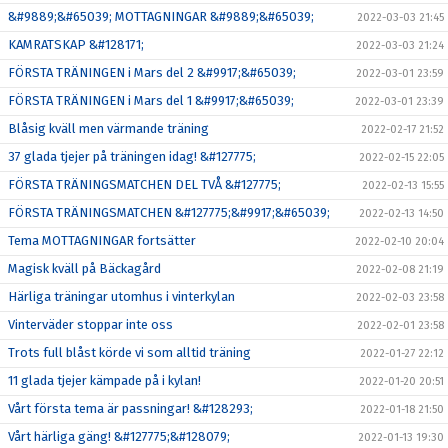
&#9889;&#65039; MOTTAGNINGAR &#9889;&#65039;
2022-03-03 21:45
KAMRATSKAP &#128171;
2022-03-03 21:24
FÖRSTA TRÄNINGEN i Mars del 2 &#9917;&#65039;
2022-03-01 23:59
FÖRSTA TRÄNINGEN i Mars del 1 &#9917;&#65039;
2022-03-01 23:39
Blåsig kväll men värmande träning
2022-02-17 21:52
37 glada tjejer på träningen idag! &#127775;
2022-02-15 22:05
FÖRSTA TRÄNINGSMATCHEN DEL TVÅ &#127775;
2022-02-13 15:55
FÖRSTA TRÄNINGSMATCHEN &#127775;&#9917;&#65039;
2022-02-13 14:50
Tema MOTTAGNINGAR fortsätter
2022-02-10 20:04
Magisk kväll på Bäckagård
2022-02-08 21:19
Härliga träningar utomhus i vinterkylan
2022-02-03 23:58
Vinterväder stoppar inte oss
2022-02-01 23:58
Trots full blåst körde vi som alltid träning
2022-01-27 22:12
11 glada tjejer kämpade på i kylan!
2022-01-20 20:51
Vårt första tema är passningar! &#128293;
2022-01-18 21:50
Vårt härliga gäng! &#127775;&#128079;
2022-01-13 19:30