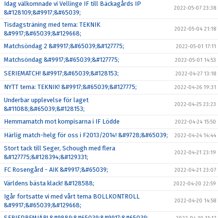
Idag välkomnade vi Vellinge IF till Bäckagårds IP
2022-05-07 23:38
&#128109;&#9917;&#65039;
Tisdagsträning med tema: TEKNIK
2022-05-04 21:18
&#9917;&#65039;&#129668;
Matchsöndag 2 &#9917;&#65039;&#127775;
2022-05-01 17:11
Matchsöndag &#9917;&#65039;&#127775;
2022-05-01 14:53
SERIEMATCH! &#9917;&#65039;&#128153;
2022-04-27 13:18
NYTT tema: TEKNIK! &#9917;&#65039;&#127775;
2022-04-26 19:31
Underbar upplevelse för laget
2022-04-25 23:23
&#11088;&#65039;&#128153;
Hemmamatch mot kompisarna i IF Lödde
2022-04-24 15:50
Härlig match-helg för oss i F2013/2014! &#9728;&#65039;
2022-04-24 14:44
Stort tack till Seger, Schough med flera
2022-04-21 23:19
&#127775;&#128394;&#129331;
FC Rosengård - AIK &#9917;&#65039;
2022-04-21 23:07
Världens bästa klack! &#128588;
2022-04-20 22:59
Igår fortsatte vi med vårt tema BOLLKONTROLL
2022-04-20 14:58
&#9917;&#65039;&#129668;
SERIEPREMIÄR! &#9889;&#65039;&#9917;&#65039;