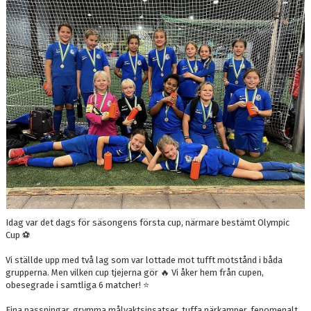
BILDGALLERI
DOKUMENT
KONTAKT
Idag var det dags för säsongens första cup, närmare bestämt Olympic
Cup ⚽️
Vi ställde upp med två lag som var lottade mot tufft motstånd i båda
grupperna. Men vilken cup tjejerna gör 🔥 Vi åker hem från cupen,
obesegrade i samtliga 6 matcher! ⭐️
Fina passningar, grymma målvaktsinsatser, tuffa närkamper, fenomenalt