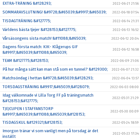
EXTRA-TRÄNING &#128293;
2022-06-21 21:56
SOMMARAVSLUTNING! &#9728;&#65039;&#9917;&#65039;
2022-06-18 07:54
TISDAGTRÄNING &#127775;
2022-06-14 21:31
Världens bästa tjejer &#128153;&#127775;
2022-06-13 16:52
Vårsäsongens sista match! &#11088;&#65039;
2022-06-12 20:04
Dagens första match: KIK- Klågerups GIF
2022-06-12 16:58
&#9917;&#65039;&#11088;&#65039;
TEAM &#127775;&#128153;
2022-06-09 21:06
På hur många sätt kan man stå som en tunnel? &#129300;
2022-06-07 21:32
Matchsöndag i hettan &#9728;&#65039;&#128293;
2022-06-04 13:57
TORSDAGSTRÄNING &#9917;&#65039;&#128079;
2022-06-03 08:00
Idag välkomnade vi Lilla Torg FF på träningsmatch
2022-05-31 21:29
&#128153;&#127775;
TJEJCUPEN I STAFFANSTORP
2022-05-30 00:09
&#9917;&#65039;&#11088;&#65039;&#128153;
TISDAGSKUL &#129321;&#128153;
2022-05-24 18:59
Imorgon tränar vi som vanligt men på torsdag är det
2022-05-23 17:34
inställt