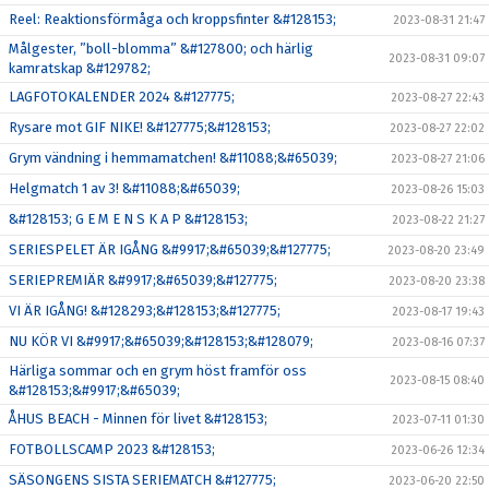
Reel: Reaktionsförmåga och kroppsfinter &#128153;
2023-08-31 21:47
Målgester, ”boll-blomma” &#127800; och härlig
2023-08-31 09:07
kamratskap &#129782;
LAGFOTOKALENDER 2024 &#127775;
2023-08-27 22:43
Rysare mot GIF NIKE! &#127775;&#128153;
2023-08-27 22:02
Grym vändning i hemmamatchen! &#11088;&#65039;
2023-08-27 21:06
Helgmatch 1 av 3! &#11088;&#65039;
2023-08-26 15:03
&#128153; G E M E N S K A P &#128153;
2023-08-22 21:27
SERIESPELET ÄR IGÅNG &#9917;&#65039;&#127775;
2023-08-20 23:49
SERIEPREMIÄR &#9917;&#65039;&#127775;
2023-08-20 23:38
VI ÄR IGÅNG! &#128293;&#128153;&#127775;
2023-08-17 19:43
NU KÖR VI &#9917;&#65039;&#128153;&#128079;
2023-08-16 07:37
Härliga sommar och en grym höst framför oss
2023-08-15 08:40
&#128153;&#9917;&#65039;
ÅHUS BEACH - Minnen för livet &#128153;
2023-07-11 01:30
FOTBOLLSCAMP 2023 &#128153;
2023-06-26 12:34
SÄSONGENS SISTA SERIEMATCH &#127775;
2023-06-20 22:50