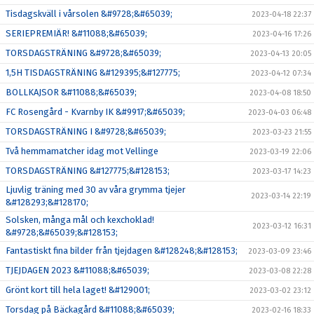
Tisdagskväll i vårsolen &#9728;&#65039;
2023-04-18 22:37
SERIEPREMIÄR! &#11088;&#65039;
2023-04-16 17:26
TORSDAGSTRÄNING &#9728;&#65039;
2023-04-13 20:05
1,5H TISDAGSTRÄNING &#129395;&#127775;
2023-04-12 07:34
BOLLKAJSOR &#11088;&#65039;
2023-04-08 18:50
FC Rosengård - Kvarnby IK &#9917;&#65039;
2023-04-03 06:48
TORSDAGSTRÄNING I &#9728;&#65039;
2023-03-23 21:55
Två hemmamatcher idag mot Vellinge
2023-03-19 22:06
TORSDAGSTRÄNING &#127775;&#128153;
2023-03-17 14:23
Ljuvlig träning med 30 av våra grymma tjejer
2023-03-14 22:19
&#128293;&#128170;
Solsken, många mål och kexchoklad!
2023-03-12 16:31
&#9728;&#65039;&#128153;
Fantastiskt fina bilder från tjejdagen &#128248;&#128153;
2023-03-09 23:46
TJEJDAGEN 2023 &#11088;&#65039;
2023-03-08 22:28
Grönt kort till hela laget! &#129001;
2023-03-02 23:12
Torsdag på Bäckagård &#11088;&#65039;
2023-02-16 18:33