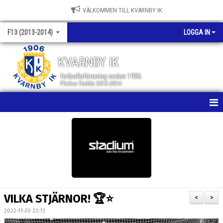
VÄLKOMMEN TILL KVARNBY IK
F13 (2013-2014)
LOGGA IN
KVARNBY IK
fotbollsförening sedan 1906
Flickor födda 2013-2014
HEM
NYHETER
KALENDER
MATCHER
VILKA STJÄRNOR! 🏆⭐️
<
>
TRUPPEN
2022-11-20 22:13