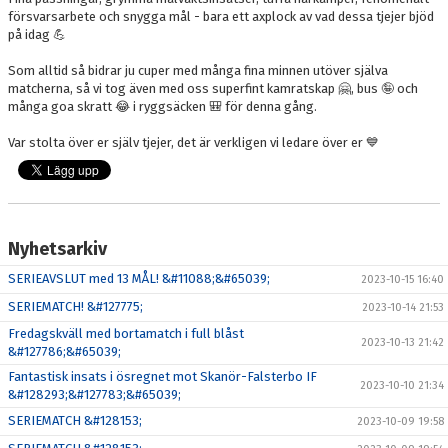
försvarsarbete och snygga mål - bara ett axplock av vad dessa tjejer bjöd
på idag 💪
Som alltid så bidrar ju cuper med många fina minnen utöver själva
matcherna, så vi tog även med oss superfint kamratskap 🤗, bus 🤪 och
många goa skratt 😂 i ryggsäcken 🎒 för denna gång.
Var stolta över er själv tjejer, det är verkligen vi ledare över er 💙
Nyhetsarkiv
SERIEAVSLUT med 13 MÅL! &#11088;&#65039;
2023-10-15 16:40
SERIEMATCH! &#127775;
2023-10-14 21:53
Fredagskväll med bortamatch i full blåst
2023-10-13 21:42
&#127786;&#65039;
Fantastisk insats i ösregnet mot Skanör-Falsterbo IF
2023-10-10 21:34
&#128293;&#127783;&#65039;
SERIEMATCH &#128153;
2023-10-09 19:58