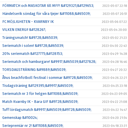
FÖRMATCH och MASKOTAR till MFF! &#129321;&#129653;
2023-05-07 22:18
Händelserik söndag för våra tjejer &#11088;&#65039;
2023-05-07 20:51
FC MÖJLIGHETEN - KVARNBY IK
2023-05-06 07:22
VILKEN ENERGI! &#128267;
2023-05-04 20:00
Träningsmatch! &#9728;&#65039;
2023-05-02 21:23
Seriematch i solen! &#9728;&#65039;
2023-04-30 22:43
2014 seriematch &#127775;&#128153;
2023-04-29 14:28
Seriematch och hamburgare! &#9917;&#65039;&#127828;
2023-04-28 16:46
TORSDAGSTRÄNING &#9889;&#65039;
2023-04-27 20:32
Åhus beachfotboll festival i sommar &#9728;&#65039;
2023-04-26 22:21
Tisdagsträning &#129395;&#9917;&#65039;
2023-04-25 23:18
Seriematch nr 3 för helgen &#11088;&#65039;
2023-04-23 09:05
Match Kvarnby IK - Bara GIF &#9728;&#65039;
2023-04-22 21:08
Tuff lördagsmatch &#9917;&#65039;&#9728;&#65039;
2023-04-22 14:47
Gemenskap &#10024;
2023-04-20 21:54
Seriepremiär nr 2! &#11088;&#65039;
2023-04-18 23:31