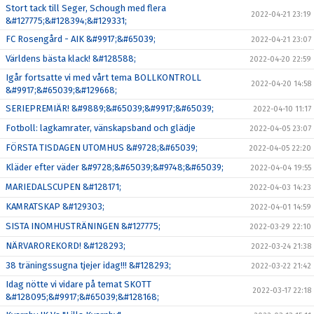
Stort tack till Seger, Schough med flera
2022-04-21 23:19
&#127775;&#128394;&#129331;
FC Rosengård - AIK &#9917;&#65039;
2022-04-21 23:07
Världens bästa klack! &#128588;
2022-04-20 22:59
Igår fortsatte vi med vårt tema BOLLKONTROLL
2022-04-20 14:58
&#9917;&#65039;&#129668;
SERIEPREMIÄR! &#9889;&#65039;&#9917;&#65039;
2022-04-10 11:17
Fotboll: lagkamrater, vänskapsband och glädje
2022-04-05 23:07
FÖRSTA TISDAGEN UTOMHUS &#9728;&#65039;
2022-04-05 22:20
Kläder efter väder &#9728;&#65039;&#9748;&#65039;
2022-04-04 19:55
MARIEDALSCUPEN &#128171;
2022-04-03 14:23
KAMRATSKAP &#129303;
2022-04-01 14:59
SISTA INOMHUSTRÄNINGEN &#127775;
2022-03-29 22:10
NÄRVAROREKORD! &#128293;
2022-03-24 21:38
38 träningssugna tjejer idag!!! &#128293;
2022-03-22 21:42
Idag nötte vi vidare på temat SKOTT
2022-03-17 22:18
&#128095;&#9917;&#65039;&#128168;