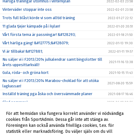
Härliga träningar utomhus i vinterkylan
2022-02-03 23:58
Vinterväder stoppar inte oss
2022-02-01 23:58
Trots full blåst körde vi som alltid träning
2022-01-27 22:12
11 glada tjejer kämpade på i kylan!
2022-01-20 20:51
Vårt första tema är passningar! &#128293;
2022-01-18 21:50
Vårt härliga gäng! &#127775;&#128079;
2022-01-13 19:30
Vi är tillbaka! &#127881;
2022-01-11 19:57
Nu säljer vi i F2013/2014 julkalendrar samt bingolotter till
2021-11-16 13:38
årets uppesittarkväll!
Gula, röda- och gröna kort
2021-10-15 11:43
Nu säljer vi i F2013/2014 Marabou-choklad för att utöka
2021-08-20 15:59
lagkassan!
Inställd träning pga åska och översvämmade planer
2021-08-17 16:46
Glad sommar !
2021-06-18 09:56
Seriestarten framflyttad till 22-23 maj!
2021-04-28 08:29
För att hemsidan ska fungera korrekt använder vi nödvändiga
Glöm inte att svara på våra kallelser!
cookies från SportAdmin. Dessa går inte att stänga av.
2021-04-09 15:07
Föreningen kan också använda frivilliga cookies, t.ex. för
Matchregler inför seriespel!
2021-04-08 21:39
statistik eller marknadsföring. Du väljer själv om du vill