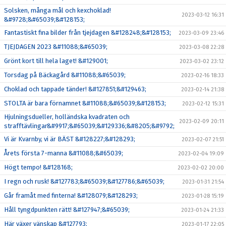
Solsken, många mål och kexchoklad!
2023-03-12 16:31
&#9728;&#65039;&#128153;
Fantastiskt fina bilder från tjejdagen &#128248;&#128153;
2023-03-09 23:46
TJEJDAGEN 2023 &#11088;&#65039;
2023-03-08 22:28
Grönt kort till hela laget! &#129001;
2023-03-02 23:12
Torsdag på Bäckagård &#11088;&#65039;
2023-02-16 18:33
Choklad och tappade tänder! &#127851;&#129463;
2023-02-14 21:38
STOLTA är bara förnamnet &#11088;&#65039;&#128153;
2023-02-12 15:31
Hjulningsdueller, holländska kvadraten och
2023-02-09 20:11
strafftävlingar&#9917;&#65039;&#129336;&#8205;&#9792;
Vi är Kvarnby, vi är BÄST &#128227;&#128293;
2023-02-07 21:51
Årets första 7-manna &#11088;&#65039;
2023-02-04 19:09
Högt tempo! &#128168;
2023-02-02 20:00
I regn och rusk! &#127783;&#65039;&#127786;&#65039;
2023-01-31 21:54
Går framåt med finterna! &#128079;&#128293;
2023-01-28 15:19
Håll tyngdpunkten rätt! &#127947;&#65039;
2023-01-24 21:33
Här växer vänskap &#127793;
2023-01-17 22:05