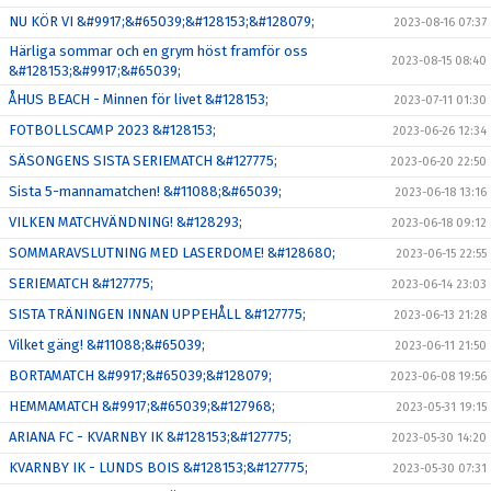
NU KÖR VI &#9917;&#65039;&#128153;&#128079;
2023-08-16 07:37
Härliga sommar och en grym höst framför oss
2023-08-15 08:40
&#128153;&#9917;&#65039;
ÅHUS BEACH - Minnen för livet &#128153;
2023-07-11 01:30
FOTBOLLSCAMP 2023 &#128153;
2023-06-26 12:34
SÄSONGENS SISTA SERIEMATCH &#127775;
2023-06-20 22:50
Sista 5-mannamatchen! &#11088;&#65039;
2023-06-18 13:16
VILKEN MATCHVÄNDNING! &#128293;
2023-06-18 09:12
SOMMARAVSLUTNING MED LASERDOME! &#128680;
2023-06-15 22:55
SERIEMATCH &#127775;
2023-06-14 23:03
SISTA TRÄNINGEN INNAN UPPEHÅLL &#127775;
2023-06-13 21:28
Vilket gäng! &#11088;&#65039;
2023-06-11 21:50
BORTAMATCH &#9917;&#65039;&#128079;
2023-06-08 19:56
HEMMAMATCH &#9917;&#65039;&#127968;
2023-05-31 19:15
ARIANA FC - KVARNBY IK &#128153;&#127775;
2023-05-30 14:20
KVARNBY IK - LUNDS BOIS &#128153;&#127775;
2023-05-30 07:31