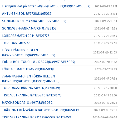
Här bjuds det på finter &#9889;&#65039;&#9917;&#65039;
2022-09-29 21:51
ÄNTLIGEN SOL &#9728;&#65039;
2022-09-29 21:31
SÖNDAGENS 5-MANNA &#11088;&#65039;
2022-09-25 19:11
SÖNDAG 7-MANNA MATCH &#128153;
2022-09-25 16:34
LÖRDAGSMATCH 2014 &#127775;
2022-09-25 06:54
TORSDAG &#127775;
2022-09-22 22:58
HÖSTTRÄNING I SOLEN
2022-09-20 22:03
&#9728;&#65039;&#9917;&#65039;
Fokus: BOLLTOUCH! &#128293;&#9917;&#65039;
2022-09-20 21:57
LÖRDAGSMATCH! &#9917;&#65039;
2022-09-17 17:43
7 MANNA MATCHEN FÖRRA HELGEN
2022-09-17 07:34
&#128079;&#128153;&#9917;&#65039;
TORSDAGSTRÄNING &#9917;&#65039;
2022-09-15 20:50
TISDAGSTRÄNING &#128248;&#127871;
2022-09-13 22:50
MATCHSÖNDAG! &#9917;&#65039;
2022-09-12 23:25
TRÄNING I BLÅSVÄDER &#128168;&#9917;&#65039;
2022-09-08 22:37
TISDAGSTRÄNING &#9917;&#65039;&#128153;
2022-09-08 09:26