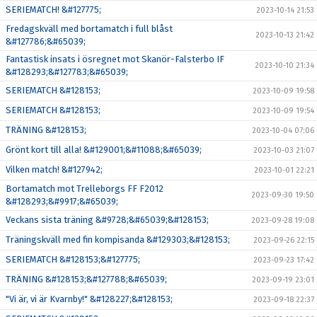
SERIEMATCH! &#127775;
2023-10-14 21:53
Fredagskväll med bortamatch i full blåst
2023-10-13 21:42
&#127786;&#65039;
Fantastisk insats i ösregnet mot Skanör-Falsterbo IF
2023-10-10 21:34
&#128293;&#127783;&#65039;
SERIEMATCH &#128153;
2023-10-09 19:58
SERIEMATCH &#128153;
2023-10-09 19:54
TRÄNING &#128153;
2023-10-04 07:06
Grönt kort till alla! &#129001;&#11088;&#65039;
2023-10-03 21:07
Vilken match! &#127942;
2023-10-01 22:21
Bortamatch mot Trelleborgs FF F2012
2023-09-30 19:50
&#128293;&#9917;&#65039;
Veckans sista träning &#9728;&#65039;&#128153;
2023-09-28 19:08
Träningskväll med fin kompisanda &#129303;&#128153;
2023-09-26 22:15
SERIEMATCH &#128153;&#127775;
2023-09-23 17:42
TRÄNING &#128153;&#127788;&#65039;
2023-09-19 23:01
"Vi är, vi är Kvarnby!" &#128227;&#128153;
2023-09-18 22:37