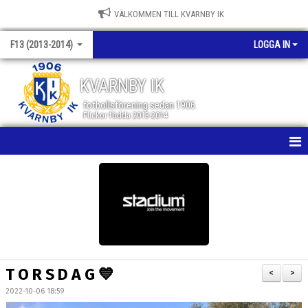
VÄLKOMMEN TILL KVARNBY IK
F13 (2013-2014)
LOGGA IN
KVARNBY IK
fotbollsförening sedan 1906
Flickor födda 2013-2014
HEM
NYHETER
KALENDER
MATCHER
T O R S D A G 💙
<
>
TRUPPEN
2022-10-06 18:59