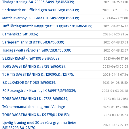
Tisdagsträning &#129395;&#9917;&#65039;
2023-04-25 23:18
Seriematch nr 3 för helgen &#11088;&#65039;
2023-04-23 09:05
Match Kvarnby IK - Bara GIF &#9728;&#65039;
2023-04-22 21:08
Tuff lördagsmatch &#9917;&#65039;&#9728;&#65039;
2023-04-22 14:47
Gemenskap &#10024;
2023-04-20 21:54
Seriepremiär nr 2! &#11088;&#65039;
2023-04-18 23:31
Tisdagskväll i vårsolen &#9728;&#65039;
2023-04-18 22:37
SERIEPREMIÄR! &#11088;&#65039;
2023-04-16 17:26
TORSDAGSTRÄNING &#9728;&#65039;
2023-04-13 20:05
1,5H TISDAGSTRÄNING &#129395;&#127775;
2023-04-12 07:34
BOLLKAJSOR &#11088;&#65039;
2023-04-08 18:50
FC Rosengård - Kvarnby IK &#9917;&#65039;
2023-04-03 06:48
TORSDAGSTRÄNING I &#9728;&#65039;
2023-03-23 21:55
Två hemmamatcher idag mot Vellinge
2023-03-19 22:06
TORSDAGSTRÄNING &#127775;&#128153;
2023-03-17 14:23
Ljuvlig träning med 30 av våra grymma tjejer
2023-03-14 22:19
&#128293;&#128170;