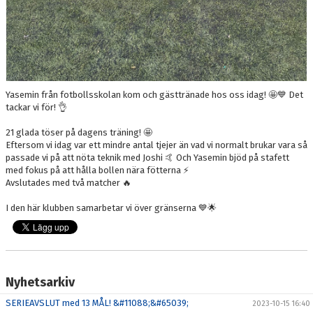
Yasemin från fotbollsskolan kom och gästtränade hos oss idag! 🤩💙 Det
tackar vi för! 👌
21 glada töser på dagens träning! 🤩
Eftersom vi idag var ett mindre antal tjejer än vad vi normalt brukar vara så
passade vi på att nöta teknik med Joshi 🤙 Och Yasemin bjöd på stafett
med fokus på att hålla bollen nära fötterna ⚡️
Avslutades med två matcher 🔥
I den här klubben samarbetar vi över gränserna 💙🌟
Nyhetsarkiv
SERIEAVSLUT med 13 MÅL! &#11088;&#65039;
2023-10-15 16:40