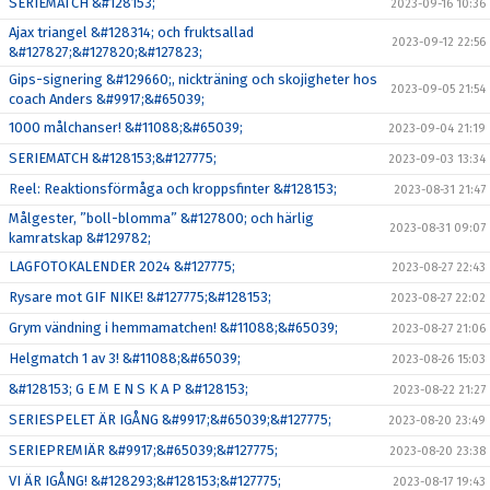
SERIEMATCH &#128153;
2023-09-16 10:36
Ajax triangel &#128314; och fruktsallad
2023-09-12 22:56
&#127827;&#127820;&#127823;
Gips-signering &#129660;, nickträning och skojigheter hos
2023-09-05 21:54
coach Anders &#9917;&#65039;
1000 målchanser! &#11088;&#65039;
2023-09-04 21:19
SERIEMATCH &#128153;&#127775;
2023-09-03 13:34
Reel: Reaktionsförmåga och kroppsfinter &#128153;
2023-08-31 21:47
Målgester, ”boll-blomma” &#127800; och härlig
2023-08-31 09:07
kamratskap &#129782;
LAGFOTOKALENDER 2024 &#127775;
2023-08-27 22:43
Rysare mot GIF NIKE! &#127775;&#128153;
2023-08-27 22:02
Grym vändning i hemmamatchen! &#11088;&#65039;
2023-08-27 21:06
Helgmatch 1 av 3! &#11088;&#65039;
2023-08-26 15:03
&#128153; G E M E N S K A P &#128153;
2023-08-22 21:27
SERIESPELET ÄR IGÅNG &#9917;&#65039;&#127775;
2023-08-20 23:49
SERIEPREMIÄR &#9917;&#65039;&#127775;
2023-08-20 23:38
VI ÄR IGÅNG! &#128293;&#128153;&#127775;
2023-08-17 19:43