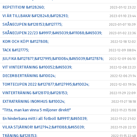
REPETITION! &#128260;
2023-01-12 23:22
VI ÄR TILLBAKA! &#128248;&#128293;
2023-01-10 23:44
SKÅNECUPEN &#128153;&#127775;
2023-01-07 10:39
SKÅNECUPEN 22/23 &#9917;&#65039;&#11088;&#65039;
2023-01-02 22:36
KOM OCH KÖP! &#127808;
2022-12-18 12:02
TACK &#127775;
2022-12-09 08:04
JULFIKA &#127877;&#127995;&#10084;&#65039;&#127876;
2022-12-09 06:10
VIT VINTERTRÄNING &#10052;&#65039;
2022-12-08 22:23
DECEMBERTRÄNING &#10024;
2022-12-06 21:14
TOMTECUPEN 2022 &#127877;&#127995;&#10024;
2022-12-03 19:54
VINTERTRÄNING &#128170;&#128153;
2022-11-29 22:09
EXTRATRÄNING INOMHUS &#10024;
2022-11-27 18:18
"Titta, man kan vinna 5 miljoner direkt!"
2022-11-23 15:08
En hinderbana mitt i all fotboll &#9917;&#65039;
2022-11-22 21:02
VILKA STJÄRNOR! &#127942;&#11088;&#65039;
2022-11-20 22:13
TRÄNING &#128153;
2022-11-15 22:48