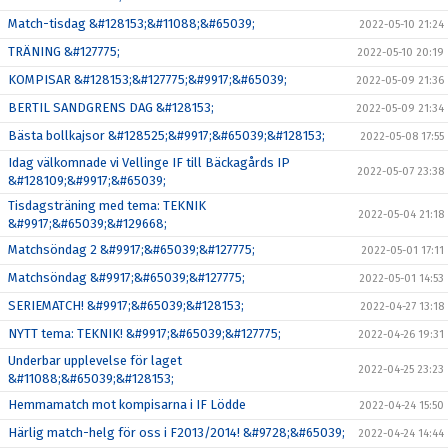
Match-tisdag &#128153;&#11088;&#65039;
2022-05-10 21:24
TRÄNING &#127775;
2022-05-10 20:19
KOMPISAR &#128153;&#127775;&#9917;&#65039;
2022-05-09 21:36
BERTIL SANDGRENS DAG &#128153;
2022-05-09 21:34
Bästa bollkajsor &#128525;&#9917;&#65039;&#128153;
2022-05-08 17:55
Idag välkomnade vi Vellinge IF till Bäckagårds IP
2022-05-07 23:38
&#128109;&#9917;&#65039;
Tisdagsträning med tema: TEKNIK
2022-05-04 21:18
&#9917;&#65039;&#129668;
Matchsöndag 2 &#9917;&#65039;&#127775;
2022-05-01 17:11
Matchsöndag &#9917;&#65039;&#127775;
2022-05-01 14:53
SERIEMATCH! &#9917;&#65039;&#128153;
2022-04-27 13:18
NYTT tema: TEKNIK! &#9917;&#65039;&#127775;
2022-04-26 19:31
Underbar upplevelse för laget
2022-04-25 23:23
&#11088;&#65039;&#128153;
Hemmamatch mot kompisarna i IF Lödde
2022-04-24 15:50
Härlig match-helg för oss i F2013/2014! &#9728;&#65039;
2022-04-24 14:44