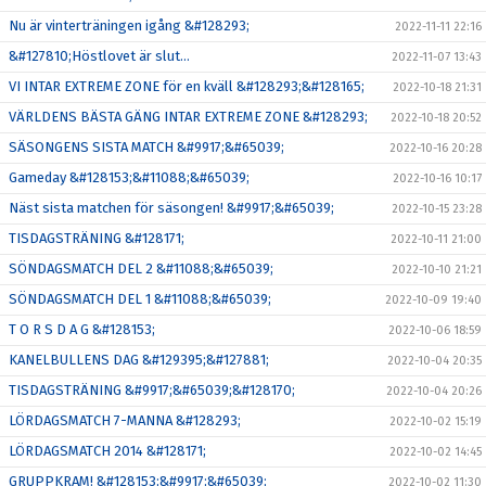
Nu är vinterträningen igång &#128293;
2022-11-11 22:16
&#127810;Höstlovet är slut...
2022-11-07 13:43
VI INTAR EXTREME ZONE för en kväll &#128293;&#128165;
2022-10-18 21:31
VÄRLDENS BÄSTA GÄNG INTAR EXTREME ZONE &#128293;
2022-10-18 20:52
SÄSONGENS SISTA MATCH &#9917;&#65039;
2022-10-16 20:28
Gameday &#128153;&#11088;&#65039;
2022-10-16 10:17
Näst sista matchen för säsongen! &#9917;&#65039;
2022-10-15 23:28
TISDAGSTRÄNING &#128171;
2022-10-11 21:00
SÖNDAGSMATCH DEL 2 &#11088;&#65039;
2022-10-10 21:21
SÖNDAGSMATCH DEL 1 &#11088;&#65039;
2022-10-09 19:40
T O R S D A G &#128153;
2022-10-06 18:59
KANELBULLENS DAG &#129395;&#127881;
2022-10-04 20:35
TISDAGSTRÄNING &#9917;&#65039;&#128170;
2022-10-04 20:26
LÖRDAGSMATCH 7-MANNA &#128293;
2022-10-02 15:19
LÖRDAGSMATCH 2014 &#128171;
2022-10-02 14:45
GRUPPKRAM! &#128153;&#9917;&#65039;
2022-10-02 11:30