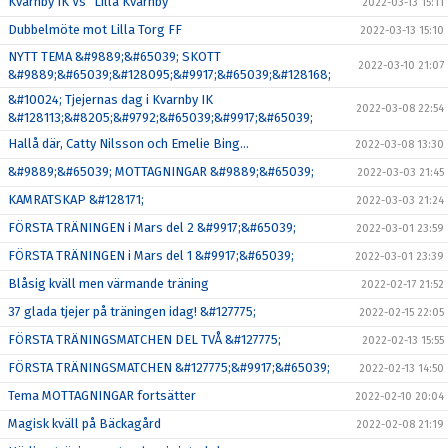
Kvarnby IK Vs "Lilla Kvarnby"
2022-03-13 15:11
Dubbelmöte mot Lilla Torg FF
2022-03-13 15:10
NYTT TEMA &#9889;&#65039; SKOTT
2022-03-10 21:07
&#9889;&#65039;&#128095;&#9917;&#65039;&#128168;
&#10024; Tjejernas dag i Kvarnby IK
2022-03-08 22:54
&#128113;&#8205;&#9792;&#65039;&#9917;&#65039;
Hallå där, Catty Nilsson och Emelie Bing…
2022-03-08 13:30
&#9889;&#65039; MOTTAGNINGAR &#9889;&#65039;
2022-03-03 21:45
KAMRATSKAP &#128171;
2022-03-03 21:24
FÖRSTA TRÄNINGEN i Mars del 2 &#9917;&#65039;
2022-03-01 23:59
FÖRSTA TRÄNINGEN i Mars del 1 &#9917;&#65039;
2022-03-01 23:39
Blåsig kväll men värmande träning
2022-02-17 21:52
37 glada tjejer på träningen idag! &#127775;
2022-02-15 22:05
FÖRSTA TRÄNINGSMATCHEN DEL TVÅ &#127775;
2022-02-13 15:55
FÖRSTA TRÄNINGSMATCHEN &#127775;&#9917;&#65039;
2022-02-13 14:50
Tema MOTTAGNINGAR fortsätter
2022-02-10 20:04
Magisk kväll på Bäckagård
2022-02-08 21:19