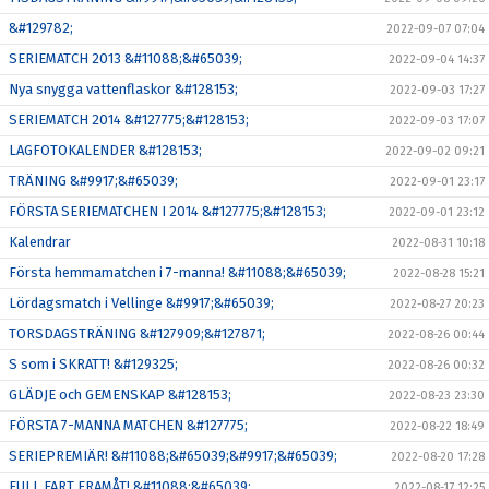
&#129782;
2022-09-07 07:04
SERIEMATCH 2013 &#11088;&#65039;
2022-09-04 14:37
Nya snygga vattenflaskor &#128153;
2022-09-03 17:27
SERIEMATCH 2014 &#127775;&#128153;
2022-09-03 17:07
LAGFOTOKALENDER &#128153;
2022-09-02 09:21
TRÄNING &#9917;&#65039;
2022-09-01 23:17
FÖRSTA SERIEMATCHEN I 2014 &#127775;&#128153;
2022-09-01 23:12
Kalendrar
2022-08-31 10:18
Första hemmamatchen i 7-manna! &#11088;&#65039;
2022-08-28 15:21
Lördagsmatch i Vellinge &#9917;&#65039;
2022-08-27 20:23
TORSDAGSTRÄNING &#127909;&#127871;
2022-08-26 00:44
S som i SKRATT! &#129325;
2022-08-26 00:32
GLÄDJE och GEMENSKAP &#128153;
2022-08-23 23:30
FÖRSTA 7-MANNA MATCHEN &#127775;
2022-08-22 18:49
SERIEPREMIÄR! &#11088;&#65039;&#9917;&#65039;
2022-08-20 17:28
FULL FART FRAMÅT! &#11088;&#65039;
2022-08-17 12:25