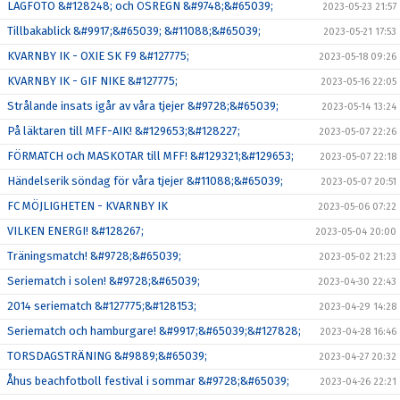
LAGFOTO &#128248; och ÖSREGN &#9748;&#65039;
2023-05-23 21:57
Tillbakablick &#9917;&#65039; &#11088;&#65039;
2023-05-21 17:53
KVARNBY IK - OXIE SK F9 &#127775;
2023-05-18 09:26
KVARNBY IK - GIF NIKE &#127775;
2023-05-16 22:05
Strålande insats igår av våra tjejer &#9728;&#65039;
2023-05-14 13:24
På läktaren till MFF-AIK! &#129653;&#128227;
2023-05-07 22:26
FÖRMATCH och MASKOTAR till MFF! &#129321;&#129653;
2023-05-07 22:18
Händelserik söndag för våra tjejer &#11088;&#65039;
2023-05-07 20:51
FC MÖJLIGHETEN - KVARNBY IK
2023-05-06 07:22
VILKEN ENERGI! &#128267;
2023-05-04 20:00
Träningsmatch! &#9728;&#65039;
2023-05-02 21:23
Seriematch i solen! &#9728;&#65039;
2023-04-30 22:43
2014 seriematch &#127775;&#128153;
2023-04-29 14:28
Seriematch och hamburgare! &#9917;&#65039;&#127828;
2023-04-28 16:46
TORSDAGSTRÄNING &#9889;&#65039;
2023-04-27 20:32
Åhus beachfotboll festival i sommar &#9728;&#65039;
2023-04-26 22:21