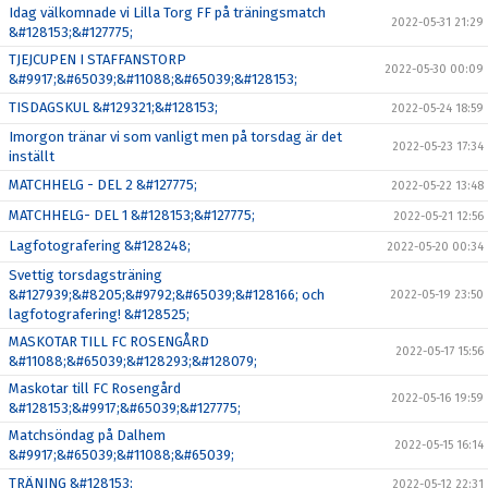
Idag välkomnade vi Lilla Torg FF på träningsmatch
2022-05-31 21:29
&#128153;&#127775;
TJEJCUPEN I STAFFANSTORP
2022-05-30 00:09
&#9917;&#65039;&#11088;&#65039;&#128153;
TISDAGSKUL &#129321;&#128153;
2022-05-24 18:59
Imorgon tränar vi som vanligt men på torsdag är det
2022-05-23 17:34
inställt
MATCHHELG - DEL 2 &#127775;
2022-05-22 13:48
MATCHHELG- DEL 1 &#128153;&#127775;
2022-05-21 12:56
Lagfotografering &#128248;
2022-05-20 00:34
Svettig torsdagsträning
&#127939;&#8205;&#9792;&#65039;&#128166; och
2022-05-19 23:50
lagfotografering! &#128525;
MASKOTAR TILL FC ROSENGÅRD
2022-05-17 15:56
&#11088;&#65039;&#128293;&#128079;
Maskotar till FC Rosengård
2022-05-16 19:59
&#128153;&#9917;&#65039;&#127775;
Matchsöndag på Dalhem
2022-05-15 16:14
&#9917;&#65039;&#11088;&#65039;
TRÄNING &#128153;
2022-05-12 22:31