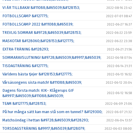
VI ÄR TILLBAKA! &#11088;&#65039;&#128153;
2022-08-16 23:42
FOTBOLLSCAMP &#127775;
2022-07-01 08:47
FOTBOLLSCAMP 2022 &#11088;&#65039;
2022-06-27 16:37
TREVLIG SOMMAR &#9728;&#65039;&#128153;
2022-06-22 23:59
MASKOTAR &#128060;&#128153;&#127775;
2022-06-22 23:38
EXTRA-TRÄNING &#128293;
2022-06-21 21:56
SOMMARAVSLUTNING! &#9728;&#65039;&#9917;&#65039;
2022-06-18 07:54
TISDAGTRÄNING &#127775;
2022-06-14 21:31
Världens bästa tjejer &#128153;&#127775;
2022-06-13 16:52
Vårsäsongens sista match! &#11088;&#65039;
2022-06-12 20:04
Dagens första match: KIK- Klågerups GIF
2022-06-12 16:58
&#9917;&#65039;&#11088;&#65039;
TEAM &#127775;&#128153;
2022-06-09 21:06
På hur många sätt kan man stå som en tunnel? &#129300;
2022-06-07 21:32
Matchsöndag i hettan &#9728;&#65039;&#128293;
2022-06-04 13:57
TORSDAGSTRÄNING &#9917;&#65039;&#128079;
2022-06-03 08:00