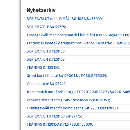
Nyhetsarkiv
SERIEAVSLUT med 13 MÅL! &#11088;&#65039;
SERIEMATCH! &#127775;
Fredagskväll med bortamatch i full blåst &#127786;&#65039;
Fantastisk insats i ösregnet mot Skanör-Falsterbo IF &#12
SERIEMATCH &#128153;
SERIEMATCH &#128153;
TRÄNING &#128153;
Grönt kort till alla! &#129001;&#11088;&#65039;
Vilken match! &#127942;
Bortamatch mot Trelleborgs FF F2012 &#128293;&#9917;&#6
Veckans sista träning &#9728;&#65039;&#128153;
Träningskväll med fin kompisanda &#129303;&#128153;
SERIEMATCH &#128153;&#127775;
TRÄNING &#128153;&#127788;&#65039;