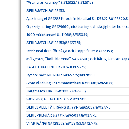
"Vi är, vi är Kvarnby!" &#128227;&#128153;
SERIEMATCH &#128153;
Ajax triangel &#128314; och fruktsallad &#127827;&#127820;&
Gips-signering &#129660;, nickträning och skojigheter hos 
1000 målchanser! &#11088;&#65039;
SERIEMATCH &#128153;&#127775;
Reel: Reaktionsförmåga och kroppsfinter &#128153;
Målgester, ”boll-blomma” &#127800; och härlig kamratskap 
LAGFOTOKALENDER 2024 &#127775;
Rysare mot GIF NIKE! &#127775;&#128153;
Grym vändning i hemmamatchen! &#11088;&#65039;
Helgmatch 1 av 3! &#11088;&#65039;
&#128153; G E M E N S K A P &#128153;
SERIESPELET ÄR IGÅNG &#9917;&#65039;&#127775;
SERIEPREMIÄR &#9917;&#65039;&#127775;
VI ÄR IGÅNG! &#128293;&#128153;&#127775;