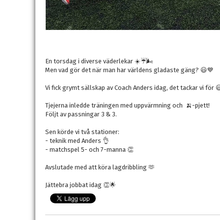
En torsdag i diverse väderlekar ☀️☔️🌬
Men vad gör det när man har världens gladaste gäng? 😃💙
Vi fick grymt sällskap av Coach Anders idag, det tackar vi för 
Tjejerna inledde träningen med uppvärmning och 🍌-pjett!
Följt av passningar 3 & 3.
Sen körde vi två stationer:
- teknik med Anders 👌
- matchspel 5- och 7-manna 👏
Avslutade med att köra lagdribbling 🫶
Jättebra jobbat idag 👏🌟