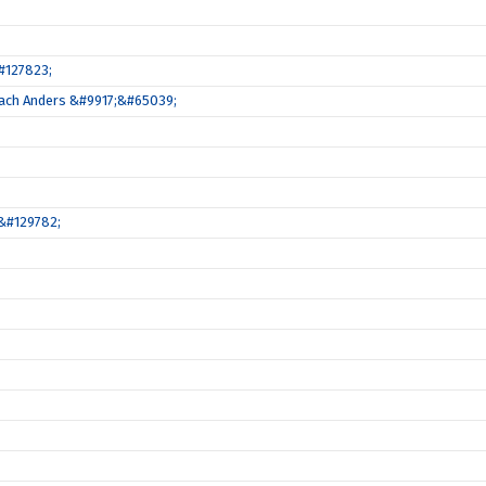
#127823;
coach Anders &#9917;&#65039;
&#129782;