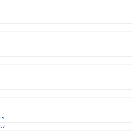
170;
53;