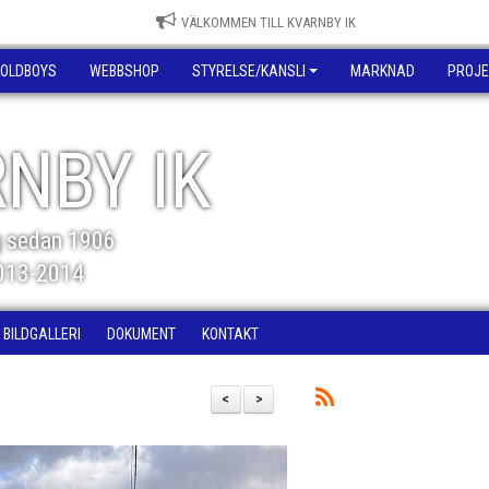
VÄLKOMMEN TILL KVARNBY IK
OLDBOYS
WEBBSHOP
STYRELSE/KANSLI
MARKNAD
PROJE
NBY IK
g sedan 1906
2013-2014
BILDGALLERI
DOKUMENT
KONTAKT
<
>