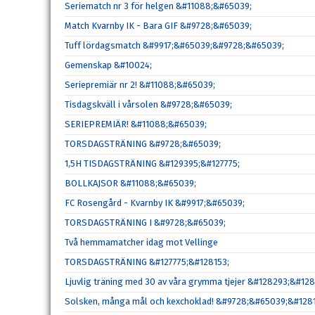
Seriematch nr 3 för helgen &#11088;&#65039;
Match Kvarnby IK - Bara GIF &#9728;&#65039;
Tuff lördagsmatch &#9917;&#65039;&#9728;&#65039;
Gemenskap &#10024;
Seriepremiär nr 2! &#11088;&#65039;
Tisdagskväll i vårsolen &#9728;&#65039;
SERIEPREMIÄR! &#11088;&#65039;
TORSDAGSTRÄNING &#9728;&#65039;
1,5H TISDAGSTRÄNING &#129395;&#127775;
BOLLKAJSOR &#11088;&#65039;
FC Rosengård - Kvarnby IK &#9917;&#65039;
TORSDAGSTRÄNING I &#9728;&#65039;
Två hemmamatcher idag mot Vellinge
TORSDAGSTRÄNING &#127775;&#128153;
Ljuvlig träning med 30 av våra grymma tjejer &#128293;&#128
Solsken, många mål och kexchoklad! &#9728;&#65039;&#1281