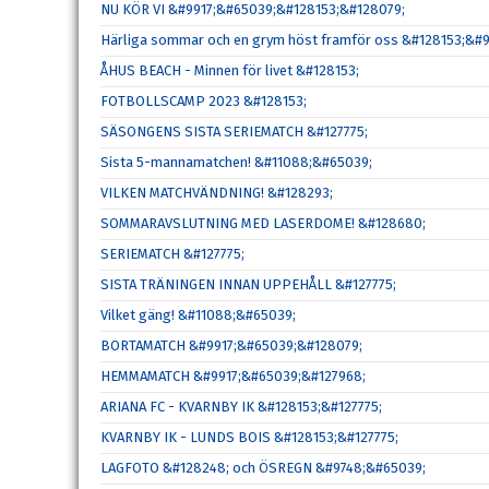
NU KÖR VI &#9917;&#65039;&#128153;&#128079;
Härliga sommar och en grym höst framför oss &#128153;&#
ÅHUS BEACH - Minnen för livet &#128153;
FOTBOLLSCAMP 2023 &#128153;
SÄSONGENS SISTA SERIEMATCH &#127775;
Sista 5-mannamatchen! &#11088;&#65039;
VILKEN MATCHVÄNDNING! &#128293;
SOMMARAVSLUTNING MED LASERDOME! &#128680;
SERIEMATCH &#127775;
SISTA TRÄNINGEN INNAN UPPEHÅLL &#127775;
Vilket gäng! &#11088;&#65039;
BORTAMATCH &#9917;&#65039;&#128079;
HEMMAMATCH &#9917;&#65039;&#127968;
ARIANA FC - KVARNBY IK &#128153;&#127775;
KVARNBY IK - LUNDS BOIS &#128153;&#127775;
LAGFOTO &#128248; och ÖSREGN &#9748;&#65039;