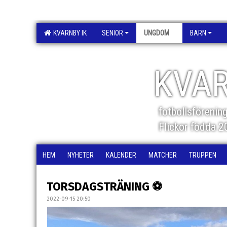
KVARNBY IK
SENIOR
UNGDOM
BARN
KVAR
fotbollsförenin
Flickor födda 
HEM
NYHETER
KALENDER
MATCHER
TRUPPEN
TORSDAGSTRÄNING ⚽️
2022-09-15 20:50