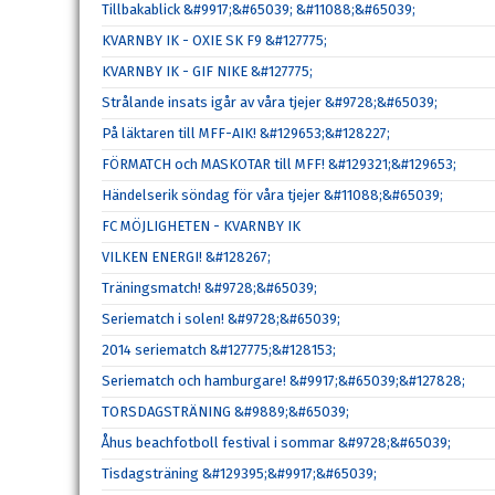
Tillbakablick &#9917;&#65039; &#11088;&#65039;
KVARNBY IK - OXIE SK F9 &#127775;
KVARNBY IK - GIF NIKE &#127775;
Strålande insats igår av våra tjejer &#9728;&#65039;
På läktaren till MFF-AIK! &#129653;&#128227;
FÖRMATCH och MASKOTAR till MFF! &#129321;&#129653;
Händelserik söndag för våra tjejer &#11088;&#65039;
FC MÖJLIGHETEN - KVARNBY IK
VILKEN ENERGI! &#128267;
Träningsmatch! &#9728;&#65039;
Seriematch i solen! &#9728;&#65039;
2014 seriematch &#127775;&#128153;
Seriematch och hamburgare! &#9917;&#65039;&#127828;
TORSDAGSTRÄNING &#9889;&#65039;
Åhus beachfotboll festival i sommar &#9728;&#65039;
Tisdagsträning &#129395;&#9917;&#65039;