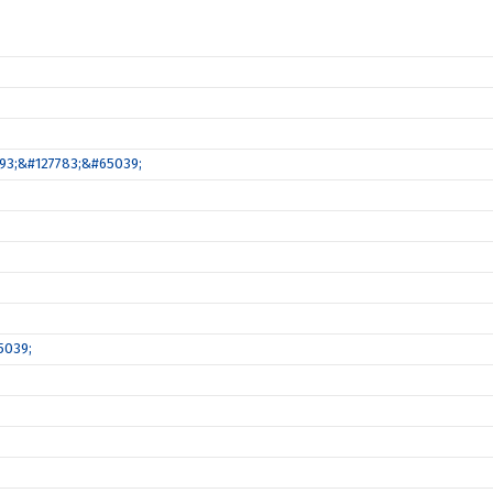
8293;&#127783;&#65039;
5039;