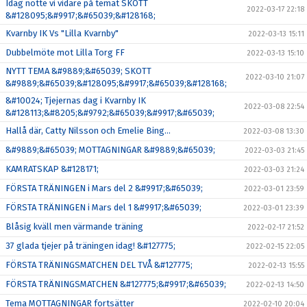
Idag nötte vi vidare på temat SKOTT
2022-03-17 22:18
&#128095;&#9917;&#65039;&#128168;
Kvarnby IK Vs "Lilla Kvarnby"
2022-03-13 15:11
Dubbelmöte mot Lilla Torg FF
2022-03-13 15:10
NYTT TEMA &#9889;&#65039; SKOTT
2022-03-10 21:07
&#9889;&#65039;&#128095;&#9917;&#65039;&#128168;
&#10024; Tjejernas dag i Kvarnby IK
2022-03-08 22:54
&#128113;&#8205;&#9792;&#65039;&#9917;&#65039;
Hallå där, Catty Nilsson och Emelie Bing…
2022-03-08 13:30
&#9889;&#65039; MOTTAGNINGAR &#9889;&#65039;
2022-03-03 21:45
KAMRATSKAP &#128171;
2022-03-03 21:24
FÖRSTA TRÄNINGEN i Mars del 2 &#9917;&#65039;
2022-03-01 23:59
FÖRSTA TRÄNINGEN i Mars del 1 &#9917;&#65039;
2022-03-01 23:39
Blåsig kväll men värmande träning
2022-02-17 21:52
37 glada tjejer på träningen idag! &#127775;
2022-02-15 22:05
FÖRSTA TRÄNINGSMATCHEN DEL TVÅ &#127775;
2022-02-13 15:55
FÖRSTA TRÄNINGSMATCHEN &#127775;&#9917;&#65039;
2022-02-13 14:50
Tema MOTTAGNINGAR fortsätter
2022-02-10 20:04