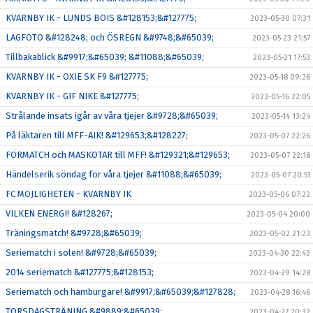
KVARNBY IK - LUNDS BOIS &#128153;&#127775;
2023-05-30 07:31
LAGFOTO &#128248; och ÖSREGN &#9748;&#65039;
2023-05-23 21:57
Tillbakablick &#9917;&#65039; &#11088;&#65039;
2023-05-21 17:53
KVARNBY IK - OXIE SK F9 &#127775;
2023-05-18 09:26
KVARNBY IK - GIF NIKE &#127775;
2023-05-16 22:05
Strålande insats igår av våra tjejer &#9728;&#65039;
2023-05-14 13:24
På läktaren till MFF-AIK! &#129653;&#128227;
2023-05-07 22:26
FÖRMATCH och MASKOTAR till MFF! &#129321;&#129653;
2023-05-07 22:18
Händelserik söndag för våra tjejer &#11088;&#65039;
2023-05-07 20:51
FC MÖJLIGHETEN - KVARNBY IK
2023-05-06 07:22
VILKEN ENERGI! &#128267;
2023-05-04 20:00
Träningsmatch! &#9728;&#65039;
2023-05-02 21:23
Seriematch i solen! &#9728;&#65039;
2023-04-30 22:43
2014 seriematch &#127775;&#128153;
2023-04-29 14:28
Seriematch och hamburgare! &#9917;&#65039;&#127828;
2023-04-28 16:46
TORSDAGSTRÄNING &#9889;&#65039;
2023-04-27 20:32