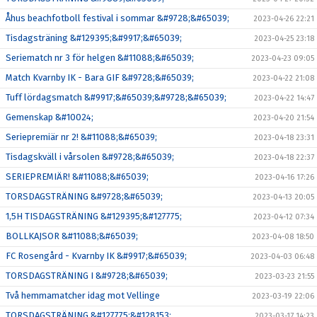
Åhus beachfotboll festival i sommar &#9728;&#65039;
2023-04-26 22:21
Tisdagsträning &#129395;&#9917;&#65039;
2023-04-25 23:18
Seriematch nr 3 för helgen &#11088;&#65039;
2023-04-23 09:05
Match Kvarnby IK - Bara GIF &#9728;&#65039;
2023-04-22 21:08
Tuff lördagsmatch &#9917;&#65039;&#9728;&#65039;
2023-04-22 14:47
Gemenskap &#10024;
2023-04-20 21:54
Seriepremiär nr 2! &#11088;&#65039;
2023-04-18 23:31
Tisdagskväll i vårsolen &#9728;&#65039;
2023-04-18 22:37
SERIEPREMIÄR! &#11088;&#65039;
2023-04-16 17:26
TORSDAGSTRÄNING &#9728;&#65039;
2023-04-13 20:05
1,5H TISDAGSTRÄNING &#129395;&#127775;
2023-04-12 07:34
BOLLKAJSOR &#11088;&#65039;
2023-04-08 18:50
FC Rosengård - Kvarnby IK &#9917;&#65039;
2023-04-03 06:48
TORSDAGSTRÄNING I &#9728;&#65039;
2023-03-23 21:55
Två hemmamatcher idag mot Vellinge
2023-03-19 22:06
TORSDAGSTRÄNING &#127775;&#128153;
2023-03-17 14:23