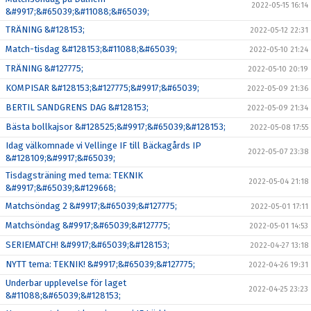
2022-05-15 16:14
&#9917;&#65039;&#11088;&#65039;
TRÄNING &#128153;
2022-05-12 22:31
Match-tisdag &#128153;&#11088;&#65039;
2022-05-10 21:24
TRÄNING &#127775;
2022-05-10 20:19
KOMPISAR &#128153;&#127775;&#9917;&#65039;
2022-05-09 21:36
BERTIL SANDGRENS DAG &#128153;
2022-05-09 21:34
Bästa bollkajsor &#128525;&#9917;&#65039;&#128153;
2022-05-08 17:55
Idag välkomnade vi Vellinge IF till Bäckagårds IP
2022-05-07 23:38
&#128109;&#9917;&#65039;
Tisdagsträning med tema: TEKNIK
2022-05-04 21:18
&#9917;&#65039;&#129668;
Matchsöndag 2 &#9917;&#65039;&#127775;
2022-05-01 17:11
Matchsöndag &#9917;&#65039;&#127775;
2022-05-01 14:53
SERIEMATCH! &#9917;&#65039;&#128153;
2022-04-27 13:18
NYTT tema: TEKNIK! &#9917;&#65039;&#127775;
2022-04-26 19:31
Underbar upplevelse för laget
2022-04-25 23:23
&#11088;&#65039;&#128153;