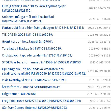
Ljuvlig träning med 30 av våra grymma tjejer
2023-03-14 22:19
&#128293;&#128170;
Solsken, många mål och kexchoklad!
2023-03-12 16:31
&#9728;&#65039;&#128153;
Fantastiskt fina bilder från tjejdagen &#128248;&#128153;
2023-03-09 23:46
TJEJDAGEN 2023 &#11088;&#65039;
2023-03-08 22:28
Grönt kort till hela laget! &#129001;
2023-03-02 23:12
Torsdag på Bäckagård &#11088;&#65039;
2023-02-16 18:33
Choklad och tappade tänder! &#127851;&#129463;
2023-02-14 21:38
STOLTA är bara förnamnet &#11088;&#65039;&#128153;
2023-02-12 15:31
Hjulningsdueller, holländska kvadraten och
2023-02-09 20:11
strafftävlingar&#9917;&#65039;&#129336;&#8205;&#9792;
Vi är Kvarnby, vi är BÄST &#128227;&#128293;
2023-02-07 21:51
Årets första 7-manna &#11088;&#65039;
2023-02-04 19:09
Högt tempo! &#128168;
2023-02-02 20:00
I regn och rusk! &#127783;&#65039;&#127786;&#65039;
2023-01-31 21:54
Går framåt med finterna! &#128079;&#128293;
2023-01-28 15:19