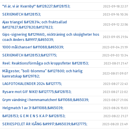
"Vi är, vi är Kvarnby!" &#128227;&#128153;
2023-09-18 22:37
SERIEMATCH &#128153;
2023-09-16 10:36
Ajax triangel &#128314; och fruktsallad
2023-09-12 22:56
&#127827;&#127820;&#127823;
Gips-signering &#129660;, nickträning och skojigheter hos
2023-09-05 21:54
coach Anders &#9917;&#65039;
1000 målchanser! &#11088;&#65039;
2023-09-04 21:19
SERIEMATCH &#128153;&#127775;
2023-09-03 13:34
Reel: Reaktionsförmåga och kroppsfinter &#128153;
2023-08-31 21:47
Målgester, ”boll-blomma” &#127800; och härlig
2023-08-31 09:07
kamratskap &#129782;
LAGFOTOKALENDER 2024 &#127775;
2023-08-27 22:43
Rysare mot GIF NIKE! &#127775;&#128153;
2023-08-27 22:02
Grym vändning i hemmamatchen! &#11088;&#65039;
2023-08-27 21:06
Helgmatch 1 av 3! &#11088;&#65039;
2023-08-26 15:03
&#128153; G E M E N S K A P &#128153;
2023-08-22 21:27
SERIESPELET ÄR IGÅNG &#9917;&#65039;&#127775;
2023-08-20 23:49