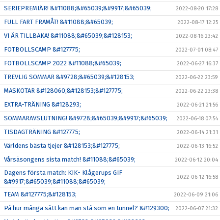
SERIEPREMIÄR! &#11088;&#65039;&#9917;&#65039;
2022-08-20 17:28
FULL FART FRAMÅT! &#11088;&#65039;
2022-08-17 12:25
VI ÄR TILLBAKA! &#11088;&#65039;&#128153;
2022-08-16 23:42
FOTBOLLSCAMP &#127775;
2022-07-01 08:47
FOTBOLLSCAMP 2022 &#11088;&#65039;
2022-06-27 16:37
TREVLIG SOMMAR &#9728;&#65039;&#128153;
2022-06-22 23:59
MASKOTAR &#128060;&#128153;&#127775;
2022-06-22 23:38
EXTRA-TRÄNING &#128293;
2022-06-21 21:56
SOMMARAVSLUTNING! &#9728;&#65039;&#9917;&#65039;
2022-06-18 07:54
TISDAGTRÄNING &#127775;
2022-06-14 21:31
Världens bästa tjejer &#128153;&#127775;
2022-06-13 16:52
Vårsäsongens sista match! &#11088;&#65039;
2022-06-12 20:04
Dagens första match: KIK- Klågerups GIF
2022-06-12 16:58
&#9917;&#65039;&#11088;&#65039;
TEAM &#127775;&#128153;
2022-06-09 21:06
På hur många sätt kan man stå som en tunnel? &#129300;
2022-06-07 21:32