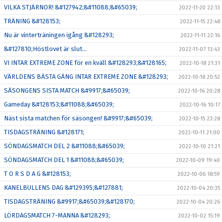
VILKA STJÄRNOR! &#127942;&#11088;&#65039;
2022-11-20 22:13
TRÄNING &#128153;
2022-11-15 22:48
Nu är vinterträningen igång &#128293;
2022-11-11 22:16
&#127810;Höstlovet är slut...
2022-11-07 13:43
VI INTAR EXTREME ZONE för en kväll &#128293;&#128165;
2022-10-18 21:31
VÄRLDENS BÄSTA GÄNG INTAR EXTREME ZONE &#128293;
2022-10-18 20:52
SÄSONGENS SISTA MATCH &#9917;&#65039;
2022-10-16 20:28
Gameday &#128153;&#11088;&#65039;
2022-10-16 10:17
Näst sista matchen för säsongen! &#9917;&#65039;
2022-10-15 23:28
TISDAGSTRÄNING &#128171;
2022-10-11 21:00
SÖNDAGSMATCH DEL 2 &#11088;&#65039;
2022-10-10 21:21
SÖNDAGSMATCH DEL 1 &#11088;&#65039;
2022-10-09 19:40
T O R S D A G &#128153;
2022-10-06 18:59
KANELBULLENS DAG &#129395;&#127881;
2022-10-04 20:35
TISDAGSTRÄNING &#9917;&#65039;&#128170;
2022-10-04 20:26
LÖRDAGSMATCH 7-MANNA &#128293;
2022-10-02 15:19