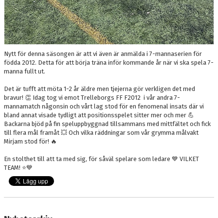
Nytt för denna säsongen är att vi även är anmälda i 7-mannaserien för
födda 2012. Detta för att börja träna inför kommande år när vi ska spela 7-
manna fullt ut.
Det är tufft att möta 1-2 år äldre men tjejerna gör verkligen det med
bravur! 👏 Idag tog vi emot Trelleborgs FF F2012 i vår andra 7-
mannamatch någonsin och vårt lag stod för en fenomenal insats där vi
bland annat visade tydligt att positionsspelet sitter mer och mer 💪
Backarna bjöd på fin speluppbyggnad tillsammans med mittfältet och fick
till flera mål framåt 💥 Och vilka räddningar som vår grymma målvakt
Mirjam stod för! 🔥
En stolthet till att ta med sig, för såväl spelare som ledare 💙 VILKET
TEAM! ⭐️💙