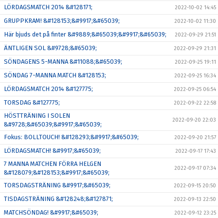
LÖRDAGSMATCH 2014 &#128171;
2022-10-02 14:45
GRUPPKRAM! &#128153;&#9917;&#65039;
2022-10-02 11:30
Här bjuds det på finter &#9889;&#65039;&#9917;&#65039;
2022-09-29 21:51
ÄNTLIGEN SOL &#9728;&#65039;
2022-09-29 21:31
SÖNDAGENS 5-MANNA &#11088;&#65039;
2022-09-25 19:11
SÖNDAG 7-MANNA MATCH &#128153;
2022-09-25 16:34
LÖRDAGSMATCH 2014 &#127775;
2022-09-25 06:54
TORSDAG &#127775;
2022-09-22 22:58
HÖSTTRÄNING I SOLEN
2022-09-20 22:03
&#9728;&#65039;&#9917;&#65039;
Fokus: BOLLTOUCH! &#128293;&#9917;&#65039;
2022-09-20 21:57
LÖRDAGSMATCH! &#9917;&#65039;
2022-09-17 17:43
7 MANNA MATCHEN FÖRRA HELGEN
2022-09-17 07:34
&#128079;&#128153;&#9917;&#65039;
TORSDAGSTRÄNING &#9917;&#65039;
2022-09-15 20:50
TISDAGSTRÄNING &#128248;&#127871;
2022-09-13 22:50
MATCHSÖNDAG! &#9917;&#65039;
2022-09-12 23:25