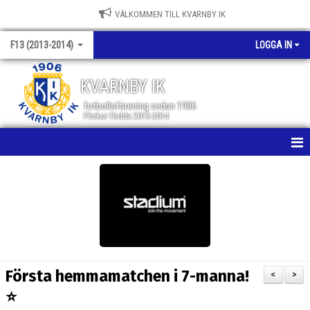
VÄLKOMMEN TILL KVARNBY IK
F13 (2013-2014)
LOGGA IN
KVARNBY IK
fotbollsförening sedan 1906
Flickor födda 2013-2014
HEM
NYHETER
KALENDER
MATCHER
Första hemmamatchen i 7-manna!
<
>
TRUPPEN
⭐️