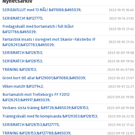
Nyhetsarkiv
SERIEAVSLUT med 13 MÅL! &#11088;&#65039;
2023-10-15 16:40
SERIEMATCH! &#127775;
2023-10-14 21:53
Fredagskväll med bortamatch i full blåst
2023-10-13 21:42
&#127786;&#65039;
Fantastisk insats i ösregnet mot Skanör-Falsterbo IF
2023-10-10 21:34
&#128293;&#127783;&#65039;
SERIEMATCH &#128153;
2023-10-09 19:58
SERIEMATCH &#128153;
2023-10-09 19:54
TRÄNING &#128153;
2023-10-04 07:06
Grönt kort till alla! &#129001;&#11088;&#65039;
2023-10-03 21:07
Vilken match! &#127942;
2023-10-01 22:21
Bortamatch mot Trelleborgs FF F2012
2023-09-30 19:50
&#128293;&#9917;&#65039;
Veckans sista träning &#9728;&#65039;&#128153;
2023-09-28 19:08
Träningskväll med fin kompisanda &#129303;&#128153;
2023-09-26 22:15
SERIEMATCH &#128153;&#127775;
2023-09-23 17:42
TRÄNING &#128153;&#127788;&#65039;
2023-09-19 23:01