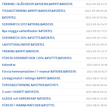
TRÄNING I BLÅSVÄDER &#128168;&#9917;&#65039;
2022-09-08 22:37
TISDAGSTRÄNING &#9917;&#65039;&#128153;
2022-09-08 09:26
&#129782;
2022-09-07 07:04
SERIEMATCH 2013 &#11088;&#65039;
2022-09-04 14:37
Nya snygga vattenflaskor &#128153;
2022-09-03 17:27
SERIEMATCH 2014 &#127775;&#128153;
2022-09-03 17:07
LAGFOTOKALENDER &#128153;
2022-09-02 09:21
TRÄNING &#9917;&#65039;
2022-09-01 23:17
FÖRSTA SERIEMATCHEN I 2014 &#127775;&#128153;
2022-09-01 23:12
Kalendrar
2022-08-31 10:18
Första hemmamatchen i 7-manna! &#11088;&#65039;
2022-08-28 15:21
Lördagsmatch i Vellinge &#9917;&#65039;
2022-08-27 20:23
TORSDAGSTRÄNING &#127909;&#127871;
2022-08-26 00:44
S som i SKRATT! &#129325;
2022-08-26 00:32
GLÄDJE och GEMENSKAP &#128153;
2022-08-23 23:30
FÖRSTA 7-MANNA MATCHEN &#127775;
2022-08-22 18:49