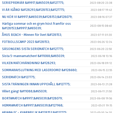
SERIEPREMIÄR &#9917;&#65039;&#127775;
2023-08-20 23:38
VI ÄR IGÅNG! &#128293;&#128153;&#127775;
2023-08-17 19:43
NU KÖR VI &#9917;&#65039;&#128153;&#128079;
2023-08-16 07:37
Härliga sommar och en grym höst framför oss
2023-08-15 08:40
&#128153;&#9917;&#65039;
ÅHUS BEACH - Minnen för livet &#128153;
2023-07-11 01:30
FOTBOLLSCAMP 2023 &#128153;
2023-06-26 12:34
SÄSONGENS SISTA SERIEMATCH &#127775;
2023-06-20 22:50
Sista 5-mannamatchen! &#11088;&#65039;
2023-06-18 13:16
VILKEN MATCHVÄNDNING! &#128293;
2023-06-18 09:12
SOMMARAVSLUTNING MED LASERDOME! &#128680;
2023-06-15 22:55
SERIEMATCH &#127775;
2023-06-14 23:03
SISTA TRÄNINGEN INNAN UPPEHÅLL &#127775;
2023-06-13 21:28
Vilket gäng! &#11088;&#65039;
2023-06-11 21:50
BORTAMATCH &#9917;&#65039;&#128079;
2023-06-08 19:56
HEMMAMATCH &#9917;&#65039;&#127968;
2023-05-31 19:15
ARIANA FC - KVARNBY IK &#128153;&#127775;
2023-05-30 14:20