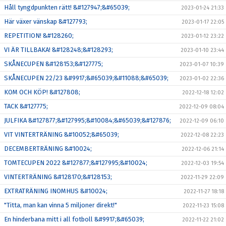
Håll tyngdpunkten rätt! &#127947;&#65039;
2023-01-24 21:33
Här växer vänskap &#127793;
2023-01-17 22:05
REPETITION! &#128260;
2023-01-12 23:22
VI ÄR TILLBAKA! &#128248;&#128293;
2023-01-10 23:44
SKÅNECUPEN &#128153;&#127775;
2023-01-07 10:39
SKÅNECUPEN 22/23 &#9917;&#65039;&#11088;&#65039;
2023-01-02 22:36
KOM OCH KÖP! &#127808;
2022-12-18 12:02
TACK &#127775;
2022-12-09 08:04
JULFIKA &#127877;&#127995;&#10084;&#65039;&#127876;
2022-12-09 06:10
VIT VINTERTRÄNING &#10052;&#65039;
2022-12-08 22:23
DECEMBERTRÄNING &#10024;
2022-12-06 21:14
TOMTECUPEN 2022 &#127877;&#127995;&#10024;
2022-12-03 19:54
VINTERTRÄNING &#128170;&#128153;
2022-11-29 22:09
EXTRATRÄNING INOMHUS &#10024;
2022-11-27 18:18
"Titta, man kan vinna 5 miljoner direkt!"
2022-11-23 15:08
En hinderbana mitt i all fotboll &#9917;&#65039;
2022-11-22 21:02