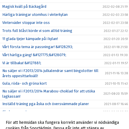
Magisk kväll på Bäckagård
2022-02-08 21:19
Härliga träningar utomhus i vinterkylan
2022-02-03 23:58
Vinterväder stoppar inte oss
2022-02-01 23:58
Trots full blåst körde vi som alltid träning
2022-01-27 22:12
11 glada tjejer kämpade på i kylan!
2022-01-20 20:51
Vårt första tema är passningar! &#128293;
2022-01-18 21:50
Vårt härliga gäng! &#127775;&#128079;
2022-01-13 19:30
Vi är tillbaka! &#127881;
2022-01-11 19:57
Nu säljer vi i F2013/2014 julkalendrar samt bingolotter till
2021-11-16 13:38
årets uppesittarkväll!
Gula, röda- och gröna kort
2021-10-15 11:43
Nu säljer vi i F2013/2014 Marabou-choklad för att utöka
2021-08-20 15:59
lagkassan!
Inställd träning pga åska och översvämmade planer
2021-08-17 16:46
Glad sommar !
2021-06-18 09:56
Seriestarten framflyttad till 22-23 maj!
2021-04-28 08:29
För att hemsidan ska fungera korrekt använder vi nödvändiga
cookies från SportAdmin. Dessa går inte att stänga av.
Glöm inte att svara på våra kallelser!
2021-04-09 15:07