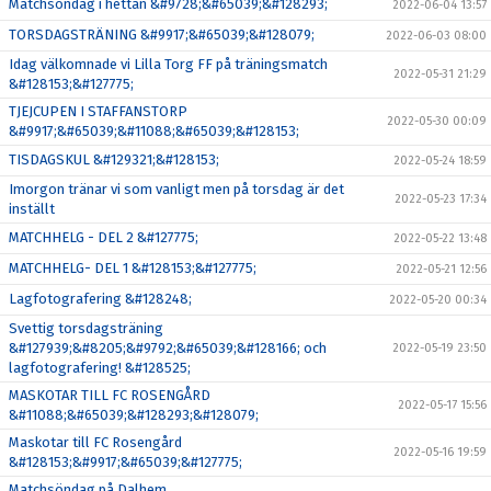
Matchsöndag i hettan &#9728;&#65039;&#128293;
2022-06-04 13:57
TORSDAGSTRÄNING &#9917;&#65039;&#128079;
2022-06-03 08:00
Idag välkomnade vi Lilla Torg FF på träningsmatch
2022-05-31 21:29
&#128153;&#127775;
TJEJCUPEN I STAFFANSTORP
2022-05-30 00:09
&#9917;&#65039;&#11088;&#65039;&#128153;
TISDAGSKUL &#129321;&#128153;
2022-05-24 18:59
Imorgon tränar vi som vanligt men på torsdag är det
2022-05-23 17:34
inställt
MATCHHELG - DEL 2 &#127775;
2022-05-22 13:48
MATCHHELG- DEL 1 &#128153;&#127775;
2022-05-21 12:56
Lagfotografering &#128248;
2022-05-20 00:34
Svettig torsdagsträning
&#127939;&#8205;&#9792;&#65039;&#128166; och
2022-05-19 23:50
lagfotografering! &#128525;
MASKOTAR TILL FC ROSENGÅRD
2022-05-17 15:56
&#11088;&#65039;&#128293;&#128079;
Maskotar till FC Rosengård
2022-05-16 19:59
&#128153;&#9917;&#65039;&#127775;
Matchsöndag på Dalhem