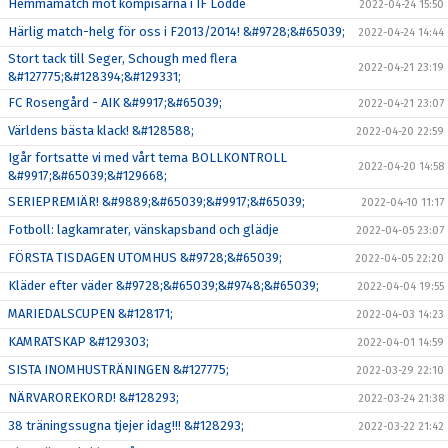
Hemmamatch mot kompisarna i IF Lödde
2022-04-24 15:50
Härlig match-helg för oss i F2013/2014! &#9728;&#65039;
2022-04-24 14:44
Stort tack till Seger, Schough med flera
2022-04-21 23:19
&#127775;&#128394;&#129331;
FC Rosengård - AIK &#9917;&#65039;
2022-04-21 23:07
Världens bästa klack! &#128588;
2022-04-20 22:59
Igår fortsatte vi med vårt tema BOLLKONTROLL
2022-04-20 14:58
&#9917;&#65039;&#129668;
SERIEPREMIÄR! &#9889;&#65039;&#9917;&#65039;
2022-04-10 11:17
Fotboll: lagkamrater, vänskapsband och glädje
2022-04-05 23:07
FÖRSTA TISDAGEN UTOMHUS &#9728;&#65039;
2022-04-05 22:20
Kläder efter väder &#9728;&#65039;&#9748;&#65039;
2022-04-04 19:55
MARIEDALSCUPEN &#128171;
2022-04-03 14:23
KAMRATSKAP &#129303;
2022-04-01 14:59
SISTA INOMHUSTRÄNINGEN &#127775;
2022-03-29 22:10
NÄRVAROREKORD! &#128293;
2022-03-24 21:38
38 träningssugna tjejer idag!!! &#128293;
2022-03-22 21:42