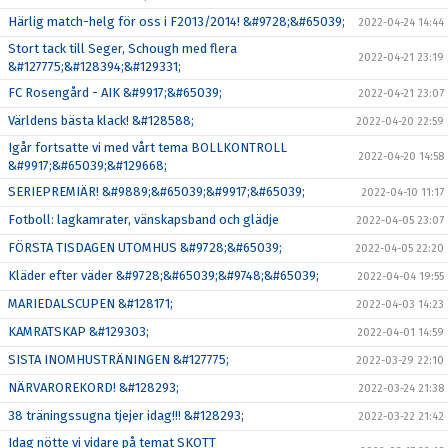
Härlig match-helg för oss i F2013/2014! &#9728;&#65039;
2022-04-24 14:44
Stort tack till Seger, Schough med flera
2022-04-21 23:19
&#127775;&#128394;&#129331;
FC Rosengård - AIK &#9917;&#65039;
2022-04-21 23:07
Världens bästa klack! &#128588;
2022-04-20 22:59
Igår fortsatte vi med vårt tema BOLLKONTROLL
2022-04-20 14:58
&#9917;&#65039;&#129668;
SERIEPREMIÄR! &#9889;&#65039;&#9917;&#65039;
2022-04-10 11:17
Fotboll: lagkamrater, vänskapsband och glädje
2022-04-05 23:07
FÖRSTA TISDAGEN UTOMHUS &#9728;&#65039;
2022-04-05 22:20
Kläder efter väder &#9728;&#65039;&#9748;&#65039;
2022-04-04 19:55
MARIEDALSCUPEN &#128171;
2022-04-03 14:23
KAMRATSKAP &#129303;
2022-04-01 14:59
SISTA INOMHUSTRÄNINGEN &#127775;
2022-03-29 22:10
NÄRVAROREKORD! &#128293;
2022-03-24 21:38
38 träningssugna tjejer idag!!! &#128293;
2022-03-22 21:42
Idag nötte vi vidare på temat SKOTT