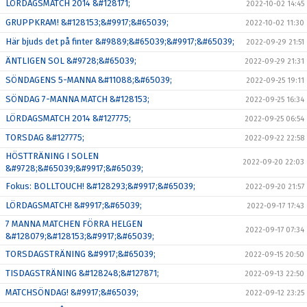
LÖRDAGSMATCH 2014 &#128171;
2022-10-02 14:45
GRUPPKRAM! &#128153;&#9917;&#65039;
2022-10-02 11:30
Här bjuds det på finter &#9889;&#65039;&#9917;&#65039;
2022-09-29 21:51
ÄNTLIGEN SOL &#9728;&#65039;
2022-09-29 21:31
SÖNDAGENS 5-MANNA &#11088;&#65039;
2022-09-25 19:11
SÖNDAG 7-MANNA MATCH &#128153;
2022-09-25 16:34
LÖRDAGSMATCH 2014 &#127775;
2022-09-25 06:54
TORSDAG &#127775;
2022-09-22 22:58
HÖSTTRÄNING I SOLEN
2022-09-20 22:03
&#9728;&#65039;&#9917;&#65039;
Fokus: BOLLTOUCH! &#128293;&#9917;&#65039;
2022-09-20 21:57
LÖRDAGSMATCH! &#9917;&#65039;
2022-09-17 17:43
7 MANNA MATCHEN FÖRRA HELGEN
2022-09-17 07:34
&#128079;&#128153;&#9917;&#65039;
TORSDAGSTRÄNING &#9917;&#65039;
2022-09-15 20:50
TISDAGSTRÄNING &#128248;&#127871;
2022-09-13 22:50
MATCHSÖNDAG! &#9917;&#65039;
2022-09-12 23:25