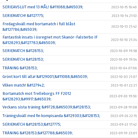
SERIEAVSLUT med 13 MÅL! &#11088;&#65039;
2023-10-15 16:40
SERIEMATCH! &#127775;
2023-10-14 21:53
Fredagskväll med bortamatch i full blåst
2023-10-13 21:42
&#127786;&#65039;
Fantastisk insats i ösregnet mot Skanör-Falsterbo IF
2023-10-10 21:34
&#128293;&#127783;&#65039;
SERIEMATCH &#128153;
2023-10-09 19:58
SERIEMATCH &#128153;
2023-10-09 19:54
TRÄNING &#128153;
2023-10-04 07:06
Grönt kort till alla! &#129001;&#11088;&#65039;
2023-10-03 21:07
Vilken match! &#127942;
2023-10-01 22:21
Bortamatch mot Trelleborgs FF F2012
2023-09-30 19:50
&#128293;&#9917;&#65039;
Veckans sista träning &#9728;&#65039;&#128153;
2023-09-28 19:08
Träningskväll med fin kompisanda &#129303;&#128153;
2023-09-26 22:15
SERIEMATCH &#128153;&#127775;
2023-09-23 17:42
TRÄNING &#128153;&#127788;&#65039;
2023-09-19 23:01