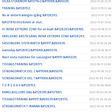
VILKA STJÄRNOR! &#127942;&#11088;&#65039;
2022-11-20 22:13
TRÄNING &#128153;
2022-11-15 22:48
Nu är vinterträningen igång &#128293;
2022-11-11 22:16
&#127810;Höstlovet är slut...
2022-11-07 13:43
VI INTAR EXTREME ZONE för en kväll &#128293;&#128165;
2022-10-18 21:31
VÄRLDENS BÄSTA GÄNG INTAR EXTREME ZONE &#128293;
2022-10-18 20:52
SÄSONGENS SISTA MATCH &#9917;&#65039;
2022-10-16 20:28
Gameday &#128153;&#11088;&#65039;
2022-10-16 10:17
Näst sista matchen för säsongen! &#9917;&#65039;
2022-10-15 23:28
TISDAGSTRÄNING &#128171;
2022-10-11 21:00
SÖNDAGSMATCH DEL 2 &#11088;&#65039;
2022-10-10 21:21
SÖNDAGSMATCH DEL 1 &#11088;&#65039;
2022-10-09 19:40
T O R S D A G &#128153;
2022-10-06 18:59
KANELBULLENS DAG &#129395;&#127881;
2022-10-04 20:35
TISDAGSTRÄNING &#9917;&#65039;&#128170;
2022-10-04 20:26
LÖRDAGSMATCH 7-MANNA &#128293;
2022-10-02 15:19