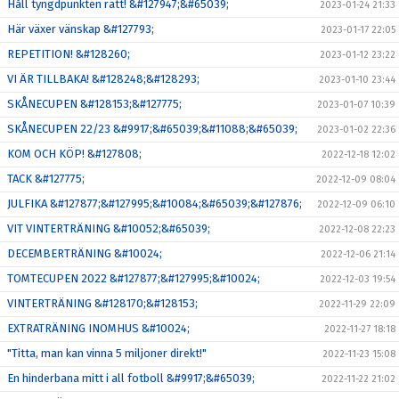
Håll tyngdpunkten rätt! &#127947;&#65039;
2023-01-24 21:33
Här växer vänskap &#127793;
2023-01-17 22:05
REPETITION! &#128260;
2023-01-12 23:22
VI ÄR TILLBAKA! &#128248;&#128293;
2023-01-10 23:44
SKÅNECUPEN &#128153;&#127775;
2023-01-07 10:39
SKÅNECUPEN 22/23 &#9917;&#65039;&#11088;&#65039;
2023-01-02 22:36
KOM OCH KÖP! &#127808;
2022-12-18 12:02
TACK &#127775;
2022-12-09 08:04
JULFIKA &#127877;&#127995;&#10084;&#65039;&#127876;
2022-12-09 06:10
VIT VINTERTRÄNING &#10052;&#65039;
2022-12-08 22:23
DECEMBERTRÄNING &#10024;
2022-12-06 21:14
TOMTECUPEN 2022 &#127877;&#127995;&#10024;
2022-12-03 19:54
VINTERTRÄNING &#128170;&#128153;
2022-11-29 22:09
EXTRATRÄNING INOMHUS &#10024;
2022-11-27 18:18
"Titta, man kan vinna 5 miljoner direkt!"
2022-11-23 15:08
En hinderbana mitt i all fotboll &#9917;&#65039;
2022-11-22 21:02