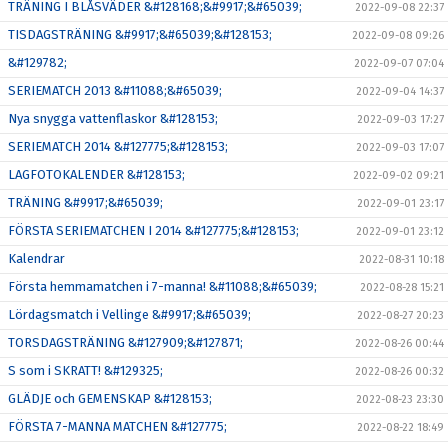
TRÄNING I BLÅSVÄDER &#128168;&#9917;&#65039;
2022-09-08 22:37
TISDAGSTRÄNING &#9917;&#65039;&#128153;
2022-09-08 09:26
&#129782;
2022-09-07 07:04
SERIEMATCH 2013 &#11088;&#65039;
2022-09-04 14:37
Nya snygga vattenflaskor &#128153;
2022-09-03 17:27
SERIEMATCH 2014 &#127775;&#128153;
2022-09-03 17:07
LAGFOTOKALENDER &#128153;
2022-09-02 09:21
TRÄNING &#9917;&#65039;
2022-09-01 23:17
FÖRSTA SERIEMATCHEN I 2014 &#127775;&#128153;
2022-09-01 23:12
Kalendrar
2022-08-31 10:18
Första hemmamatchen i 7-manna! &#11088;&#65039;
2022-08-28 15:21
Lördagsmatch i Vellinge &#9917;&#65039;
2022-08-27 20:23
TORSDAGSTRÄNING &#127909;&#127871;
2022-08-26 00:44
S som i SKRATT! &#129325;
2022-08-26 00:32
GLÄDJE och GEMENSKAP &#128153;
2022-08-23 23:30
FÖRSTA 7-MANNA MATCHEN &#127775;
2022-08-22 18:49