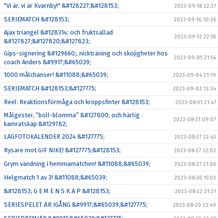
"Vi är, vi är Kvarnby!" &#128227;&#128153;
2023-09-18 22:37
SERIEMATCH &#128153;
2023-09-16 10:36
Ajax triangel &#128314; och fruktsallad
2023-09-12 22:56
&#127827;&#127820;&#127823;
Gips-signering &#129660;, nickträning och skojigheter hos
2023-09-05 21:54
coach Anders &#9917;&#65039;
1000 målchanser! &#11088;&#65039;
2023-09-04 21:19
SERIEMATCH &#128153;&#127775;
2023-09-03 13:34
Reel: Reaktionsförmåga och kroppsfinter &#128153;
2023-08-31 21:47
Målgester, ”boll-blomma” &#127800; och härlig
2023-08-31 09:07
kamratskap &#129782;
LAGFOTOKALENDER 2024 &#127775;
2023-08-27 22:43
Rysare mot GIF NIKE! &#127775;&#128153;
2023-08-27 22:02
Grym vändning i hemmamatchen! &#11088;&#65039;
2023-08-27 21:06
Helgmatch 1 av 3! &#11088;&#65039;
2023-08-26 15:03
&#128153; G E M E N S K A P &#128153;
2023-08-22 21:27
SERIESPELET ÄR IGÅNG &#9917;&#65039;&#127775;
2023-08-20 23:49