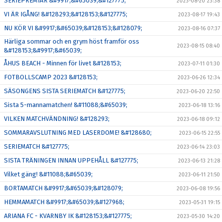
SERIEPREMIÄR &#9917;&#65039;&#127775;
2023-08-20 23:38
VI ÄR IGÅNG! &#128293;&#128153;&#127775;
2023-08-17 19:43
NU KÖR VI &#9917;&#65039;&#128153;&#128079;
2023-08-16 07:37
Härliga sommar och en grym höst framför oss
2023-08-15 08:40
&#128153;&#9917;&#65039;
ÅHUS BEACH - Minnen för livet &#128153;
2023-07-11 01:30
FOTBOLLSCAMP 2023 &#128153;
2023-06-26 12:34
SÄSONGENS SISTA SERIEMATCH &#127775;
2023-06-20 22:50
Sista 5-mannamatchen! &#11088;&#65039;
2023-06-18 13:16
VILKEN MATCHVÄNDNING! &#128293;
2023-06-18 09:12
SOMMARAVSLUTNING MED LASERDOME! &#128680;
2023-06-15 22:55
SERIEMATCH &#127775;
2023-06-14 23:03
SISTA TRÄNINGEN INNAN UPPEHÅLL &#127775;
2023-06-13 21:28
Vilket gäng! &#11088;&#65039;
2023-06-11 21:50
BORTAMATCH &#9917;&#65039;&#128079;
2023-06-08 19:56
HEMMAMATCH &#9917;&#65039;&#127968;
2023-05-31 19:15
ARIANA FC - KVARNBY IK &#128153;&#127775;
2023-05-30 14:20