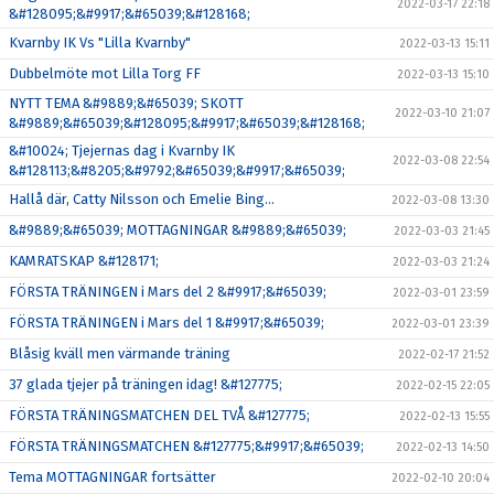
2022-03-17 22:18
&#128095;&#9917;&#65039;&#128168;
Kvarnby IK Vs "Lilla Kvarnby"
2022-03-13 15:11
Dubbelmöte mot Lilla Torg FF
2022-03-13 15:10
NYTT TEMA &#9889;&#65039; SKOTT
2022-03-10 21:07
&#9889;&#65039;&#128095;&#9917;&#65039;&#128168;
&#10024; Tjejernas dag i Kvarnby IK
2022-03-08 22:54
&#128113;&#8205;&#9792;&#65039;&#9917;&#65039;
Hallå där, Catty Nilsson och Emelie Bing…
2022-03-08 13:30
&#9889;&#65039; MOTTAGNINGAR &#9889;&#65039;
2022-03-03 21:45
KAMRATSKAP &#128171;
2022-03-03 21:24
FÖRSTA TRÄNINGEN i Mars del 2 &#9917;&#65039;
2022-03-01 23:59
FÖRSTA TRÄNINGEN i Mars del 1 &#9917;&#65039;
2022-03-01 23:39
Blåsig kväll men värmande träning
2022-02-17 21:52
37 glada tjejer på träningen idag! &#127775;
2022-02-15 22:05
FÖRSTA TRÄNINGSMATCHEN DEL TVÅ &#127775;
2022-02-13 15:55
FÖRSTA TRÄNINGSMATCHEN &#127775;&#9917;&#65039;
2022-02-13 14:50
Tema MOTTAGNINGAR fortsätter
2022-02-10 20:04