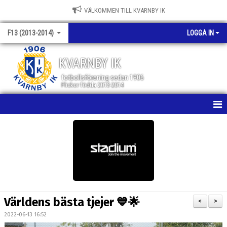
VÄLKOMMEN TILL KVARNBY IK
F13 (2013-2014)
LOGGA IN
KVARNBY IK
fotbollsförening sedan 1906
Flickor födda 2013-2014
HEM
NYHETER
KALENDER
MATCHER
Världens bästa tjejer 💙🌟
<
>
TRUPPEN
2022-06-13 16:52