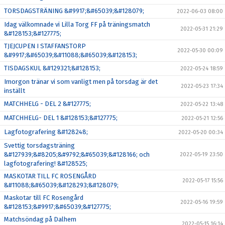
TORSDAGSTRÄNING &#9917;&#65039;&#128079;
2022-06-03 08:00
Idag välkomnade vi Lilla Torg FF på träningsmatch
2022-05-31 21:29
&#128153;&#127775;
TJEJCUPEN I STAFFANSTORP
2022-05-30 00:09
&#9917;&#65039;&#11088;&#65039;&#128153;
TISDAGSKUL &#129321;&#128153;
2022-05-24 18:59
Imorgon tränar vi som vanligt men på torsdag är det
2022-05-23 17:34
inställt
MATCHHELG - DEL 2 &#127775;
2022-05-22 13:48
MATCHHELG- DEL 1 &#128153;&#127775;
2022-05-21 12:56
Lagfotografering &#128248;
2022-05-20 00:34
Svettig torsdagsträning
&#127939;&#8205;&#9792;&#65039;&#128166; och
2022-05-19 23:50
lagfotografering! &#128525;
MASKOTAR TILL FC ROSENGÅRD
2022-05-17 15:56
&#11088;&#65039;&#128293;&#128079;
Maskotar till FC Rosengård
2022-05-16 19:59
&#128153;&#9917;&#65039;&#127775;
Matchsöndag på Dalhem
2022-05-15 16:14