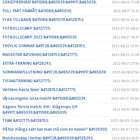
SERIEPREMIÄR! &#11088;&#65039;&#9917;&#65039;
2022-08-20 17:28
FULL FART FRAMÅT! &#11088;&#65039;
2022-08-17 12:25
VI ÄR TILLBAKA! &#11088;&#65039;&#128153;
2022-08-16 23:42
FOTBOLLSCAMP &#127775;
2022-07-01 08:47
FOTBOLLSCAMP 2022 &#11088;&#65039;
2022-06-27 16:37
TREVLIG SOMMAR &#9728;&#65039;&#128153;
2022-06-22 23:59
MASKOTAR &#128060;&#128153;&#127775;
2022-06-22 23:38
EXTRA-TRÄNING &#128293;
2022-06-21 21:56
SOMMARAVSLUTNING! &#9728;&#65039;&#9917;&#65039;
2022-06-18 07:54
TISDAGTRÄNING &#127775;
2022-06-14 21:31
Världens bästa tjejer &#128153;&#127775;
2022-06-13 16:52
Vårsäsongens sista match! &#11088;&#65039;
2022-06-12 20:04
Dagens första match: KIK- Klågerups GIF
2022-06-12 16:58
&#9917;&#65039;&#11088;&#65039;
TEAM &#127775;&#128153;
2022-06-09 21:06
På hur många sätt kan man stå som en tunnel? &#129300;
2022-06-07 21:32
Matchsöndag i hettan &#9728;&#65039;&#128293;
2022-06-04 13:57