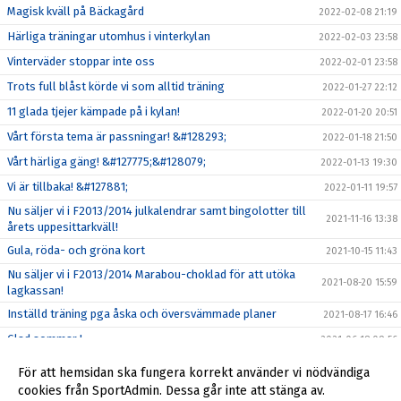
Magisk kväll på Bäckagård
2022-02-08 21:19
Härliga träningar utomhus i vinterkylan
2022-02-03 23:58
Vinterväder stoppar inte oss
2022-02-01 23:58
Trots full blåst körde vi som alltid träning
2022-01-27 22:12
11 glada tjejer kämpade på i kylan!
2022-01-20 20:51
Vårt första tema är passningar! &#128293;
2022-01-18 21:50
Vårt härliga gäng! &#127775;&#128079;
2022-01-13 19:30
Vi är tillbaka! &#127881;
2022-01-11 19:57
Nu säljer vi i F2013/2014 julkalendrar samt bingolotter till
2021-11-16 13:38
årets uppesittarkväll!
Gula, röda- och gröna kort
2021-10-15 11:43
Nu säljer vi i F2013/2014 Marabou-choklad för att utöka
2021-08-20 15:59
lagkassan!
Inställd träning pga åska och översvämmade planer
2021-08-17 16:46
Glad sommar !
2021-06-18 09:56
Seriestarten framflyttad till 22-23 maj!
2021-04-28 08:29
För att hemsidan ska fungera korrekt använder vi nödvändiga
Glöm inte att svara på våra kallelser!
cookies från SportAdmin. Dessa går inte att stänga av.
2021-04-09 15:07