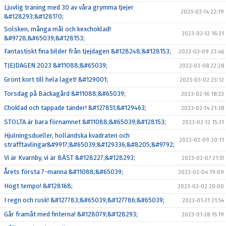
Ljuvlig träning med 30 av våra grymma tjejer
2023-03-14 22:19
&#128293;&#128170;
Solsken, många mål och kexchoklad!
2023-03-12 16:31
&#9728;&#65039;&#128153;
Fantastiskt fina bilder från tjejdagen &#128248;&#128153;
2023-03-09 23:46
TJEJDAGEN 2023 &#11088;&#65039;
2023-03-08 22:28
Grönt kort till hela laget! &#129001;
2023-03-02 23:12
Torsdag på Bäckagård &#11088;&#65039;
2023-02-16 18:33
Choklad och tappade tänder! &#127851;&#129463;
2023-02-14 21:38
STOLTA är bara förnamnet &#11088;&#65039;&#128153;
2023-02-12 15:31
Hjulningsdueller, holländska kvadraten och
2023-02-09 20:11
strafftävlingar&#9917;&#65039;&#129336;&#8205;&#9792;
Vi är Kvarnby, vi är BÄST &#128227;&#128293;
2023-02-07 21:51
Årets första 7-manna &#11088;&#65039;
2023-02-04 19:09
Högt tempo! &#128168;
2023-02-02 20:00
I regn och rusk! &#127783;&#65039;&#127786;&#65039;
2023-01-31 21:54
Går framåt med finterna! &#128079;&#128293;
2023-01-28 15:19