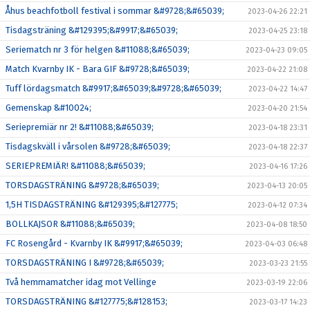
Åhus beachfotboll festival i sommar &#9728;&#65039;
2023-04-26 22:21
Tisdagsträning &#129395;&#9917;&#65039;
2023-04-25 23:18
Seriematch nr 3 för helgen &#11088;&#65039;
2023-04-23 09:05
Match Kvarnby IK - Bara GIF &#9728;&#65039;
2023-04-22 21:08
Tuff lördagsmatch &#9917;&#65039;&#9728;&#65039;
2023-04-22 14:47
Gemenskap &#10024;
2023-04-20 21:54
Seriepremiär nr 2! &#11088;&#65039;
2023-04-18 23:31
Tisdagskväll i vårsolen &#9728;&#65039;
2023-04-18 22:37
SERIEPREMIÄR! &#11088;&#65039;
2023-04-16 17:26
TORSDAGSTRÄNING &#9728;&#65039;
2023-04-13 20:05
1,5H TISDAGSTRÄNING &#129395;&#127775;
2023-04-12 07:34
BOLLKAJSOR &#11088;&#65039;
2023-04-08 18:50
FC Rosengård - Kvarnby IK &#9917;&#65039;
2023-04-03 06:48
TORSDAGSTRÄNING I &#9728;&#65039;
2023-03-23 21:55
Två hemmamatcher idag mot Vellinge
2023-03-19 22:06
TORSDAGSTRÄNING &#127775;&#128153;
2023-03-17 14:23