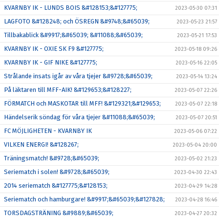
KVARNBY IK - LUNDS BOIS &#128153;&#127775;
2023-05-30 07:31
LAGFOTO &#128248; och ÖSREGN &#9748;&#65039;
2023-05-23 21:57
Tillbakablick &#9917;&#65039; &#11088;&#65039;
2023-05-21 17:53
KVARNBY IK - OXIE SK F9 &#127775;
2023-05-18 09:26
KVARNBY IK - GIF NIKE &#127775;
2023-05-16 22:05
Strålande insats igår av våra tjejer &#9728;&#65039;
2023-05-14 13:24
På läktaren till MFF-AIK! &#129653;&#128227;
2023-05-07 22:26
FÖRMATCH och MASKOTAR till MFF! &#129321;&#129653;
2023-05-07 22:18
Händelserik söndag för våra tjejer &#11088;&#65039;
2023-05-07 20:51
FC MÖJLIGHETEN - KVARNBY IK
2023-05-06 07:22
VILKEN ENERGI! &#128267;
2023-05-04 20:00
Träningsmatch! &#9728;&#65039;
2023-05-02 21:23
Seriematch i solen! &#9728;&#65039;
2023-04-30 22:43
2014 seriematch &#127775;&#128153;
2023-04-29 14:28
Seriematch och hamburgare! &#9917;&#65039;&#127828;
2023-04-28 16:46
TORSDAGSTRÄNING &#9889;&#65039;
2023-04-27 20:32