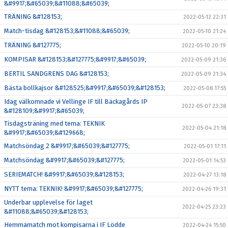
&#9917;&#65039;&#11088;&#65039;
TRÄNING &#128153;
2022-05-12 22:31
Match-tisdag &#128153;&#11088;&#65039;
2022-05-10 21:24
TRÄNING &#127775;
2022-05-10 20:19
KOMPISAR &#128153;&#127775;&#9917;&#65039;
2022-05-09 21:36
BERTIL SANDGRENS DAG &#128153;
2022-05-09 21:34
Bästa bollkajsor &#128525;&#9917;&#65039;&#128153;
2022-05-08 17:55
Idag välkomnade vi Vellinge IF till Bäckagårds IP
2022-05-07 23:38
&#128109;&#9917;&#65039;
Tisdagsträning med tema: TEKNIK
2022-05-04 21:18
&#9917;&#65039;&#129668;
Matchsöndag 2 &#9917;&#65039;&#127775;
2022-05-01 17:11
Matchsöndag &#9917;&#65039;&#127775;
2022-05-01 14:53
SERIEMATCH! &#9917;&#65039;&#128153;
2022-04-27 13:18
NYTT tema: TEKNIK! &#9917;&#65039;&#127775;
2022-04-26 19:31
Underbar upplevelse för laget
2022-04-25 23:23
&#11088;&#65039;&#128153;
Hemmamatch mot kompisarna i IF Lödde
2022-04-24 15:50