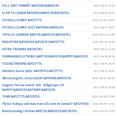
FULL FART FRAMÅT! &#11088;&#65039;
2022-08-17 12:25
VI ÄR TILLBAKA! &#11088;&#65039;&#128153;
2022-08-16 23:42
FOTBOLLSCAMP &#127775;
2022-07-01 08:47
FOTBOLLSCAMP 2022 &#11088;&#65039;
2022-06-27 16:37
TREVLIG SOMMAR &#9728;&#65039;&#128153;
2022-06-22 23:59
MASKOTAR &#128060;&#128153;&#127775;
2022-06-22 23:38
EXTRA-TRÄNING &#128293;
2022-06-21 21:56
SOMMARAVSLUTNING! &#9728;&#65039;&#9917;&#65039;
2022-06-18 07:54
TISDAGTRÄNING &#127775;
2022-06-14 21:31
Världens bästa tjejer &#128153;&#127775;
2022-06-13 16:52
Vårsäsongens sista match! &#11088;&#65039;
2022-06-12 20:04
Dagens första match: KIK- Klågerups GIF
2022-06-12 16:58
&#9917;&#65039;&#11088;&#65039;
TEAM &#127775;&#128153;
2022-06-09 21:06
På hur många sätt kan man stå som en tunnel? &#129300;
2022-06-07 21:32
Matchsöndag i hettan &#9728;&#65039;&#128293;
2022-06-04 13:57