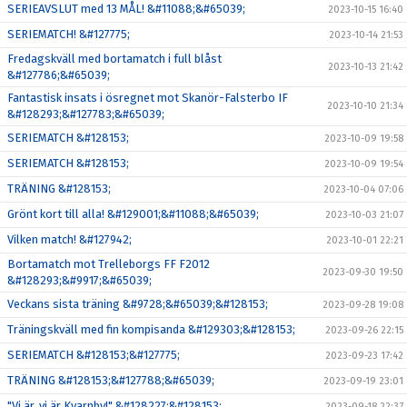
SERIEAVSLUT med 13 MÅL! &#11088;&#65039;
2023-10-15 16:40
SERIEMATCH! &#127775;
2023-10-14 21:53
Fredagskväll med bortamatch i full blåst
2023-10-13 21:42
&#127786;&#65039;
Fantastisk insats i ösregnet mot Skanör-Falsterbo IF
2023-10-10 21:34
&#128293;&#127783;&#65039;
SERIEMATCH &#128153;
2023-10-09 19:58
SERIEMATCH &#128153;
2023-10-09 19:54
TRÄNING &#128153;
2023-10-04 07:06
Grönt kort till alla! &#129001;&#11088;&#65039;
2023-10-03 21:07
Vilken match! &#127942;
2023-10-01 22:21
Bortamatch mot Trelleborgs FF F2012
2023-09-30 19:50
&#128293;&#9917;&#65039;
Veckans sista träning &#9728;&#65039;&#128153;
2023-09-28 19:08
Träningskväll med fin kompisanda &#129303;&#128153;
2023-09-26 22:15
SERIEMATCH &#128153;&#127775;
2023-09-23 17:42
TRÄNING &#128153;&#127788;&#65039;
2023-09-19 23:01
"Vi är, vi är Kvarnby!" &#128227;&#128153;
2023-09-18 22:37