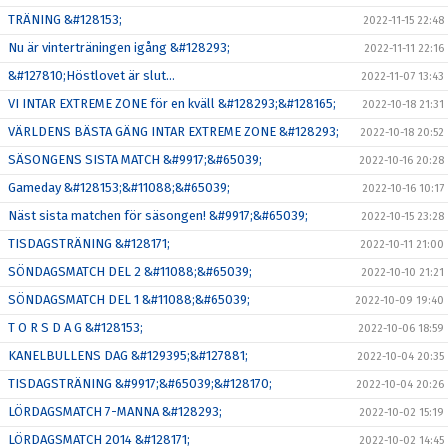
TRÄNING &#128153;
2022-11-15 22:48
Nu är vinterträningen igång &#128293;
2022-11-11 22:16
&#127810;Höstlovet är slut...
2022-11-07 13:43
VI INTAR EXTREME ZONE för en kväll &#128293;&#128165;
2022-10-18 21:31
VÄRLDENS BÄSTA GÄNG INTAR EXTREME ZONE &#128293;
2022-10-18 20:52
SÄSONGENS SISTA MATCH &#9917;&#65039;
2022-10-16 20:28
Gameday &#128153;&#11088;&#65039;
2022-10-16 10:17
Näst sista matchen för säsongen! &#9917;&#65039;
2022-10-15 23:28
TISDAGSTRÄNING &#128171;
2022-10-11 21:00
SÖNDAGSMATCH DEL 2 &#11088;&#65039;
2022-10-10 21:21
SÖNDAGSMATCH DEL 1 &#11088;&#65039;
2022-10-09 19:40
T O R S D A G &#128153;
2022-10-06 18:59
KANELBULLENS DAG &#129395;&#127881;
2022-10-04 20:35
TISDAGSTRÄNING &#9917;&#65039;&#128170;
2022-10-04 20:26
LÖRDAGSMATCH 7-MANNA &#128293;
2022-10-02 15:19
LÖRDAGSMATCH 2014 &#128171;
2022-10-02 14:45