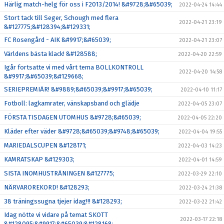
Härlig match-helg för oss i F2013/2014! &#9728;&#65039;
2022-04-24 14:44
Stort tack till Seger, Schough med flera
2022-04-21 23:19
&#127775;&#128394;&#129331;
FC Rosengård - AIK &#9917;&#65039;
2022-04-21 23:07
Världens bästa klack! &#128588;
2022-04-20 22:59
Igår fortsatte vi med vårt tema BOLLKONTROLL
2022-04-20 14:58
&#9917;&#65039;&#129668;
SERIEPREMIÄR! &#9889;&#65039;&#9917;&#65039;
2022-04-10 11:17
Fotboll: lagkamrater, vänskapsband och glädje
2022-04-05 23:07
FÖRSTA TISDAGEN UTOMHUS &#9728;&#65039;
2022-04-05 22:20
Kläder efter väder &#9728;&#65039;&#9748;&#65039;
2022-04-04 19:55
MARIEDALSCUPEN &#128171;
2022-04-03 14:23
KAMRATSKAP &#129303;
2022-04-01 14:59
SISTA INOMHUSTRÄNINGEN &#127775;
2022-03-29 22:10
NÄRVAROREKORD! &#128293;
2022-03-24 21:38
38 träningssugna tjejer idag!!! &#128293;
2022-03-22 21:42
Idag nötte vi vidare på temat SKOTT
2022-03-17 22:18
&#128095;&#9917;&#65039;&#128168;