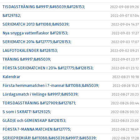
TISDAGSTRÄNING &#9917;&#65039;&#128153;
2022-09-08 09:26
&#129782;
2022-09-07 07:04
SERIEMATCH 2013 &#11088;&#65039;
2022-09-04 14:37
Nya snygga vattenflaskor &#128153;
2022-09-03 17:27
SERIEMATCH 2014 &#127775;&#128153;
2022-09-03 17:07
LAGFOTOKALENDER &#128153;
2022-09-02 09:21
TRÄNING &#9917;&#65039;
2022-09-01 23:17
FÖRSTA SERIEMATCHEN I 2014 &#127775;&#128153;
2022-09-01 23:12
Kalendrar
2022-08-31 10:18
Första hemmamatchen i 7-manna! &#11088;&#65039;
2022-08-28 15:21
Lördagsmatch i Vellinge &#9917;&#65039;
2022-08-27 20:23
TORSDAGSTRÄNING &#127909;&#127871;
2022-08-26 00:44
S som i SKRATT! &#129325;
2022-08-26 00:32
GLÄDJE och GEMENSKAP &#128153;
2022-08-23 23:30
FÖRSTA 7-MANNA MATCHEN &#127775;
2022-08-22 18:49
SERIEPREMIÄR! &#11088;&#65039;&#9917;&#65039;
2022-08-20 17:28