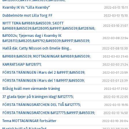
Kvarnby IK Vs "Lilla Kvarnby"
2022-03-13 15:11
Dubbelmöte mot Lilla Torg FF
2022-03-13 15:10
NYTT TEMA &#9889;&#65039; SKOTT
2022-03-10 21:07
&#9889;&#65039;&#128095;&#9917;&#65039;&#128168;
&#10024; Tjejernas dag i Kvarnby IK
2022-03-08 22:54
&#128113;&#8205;&#9792;&#65039;&#9917;&#65039;
Hallå där, Catty Nilsson och Emelie Bing…
2022-03-08 13:30
&#9889;&#65039; MOTTAGNINGAR &#9889;&#65039;
2022-03-03 21:45
KAMRATSKAP &#128171;
2022-03-03 21:24
FÖRSTA TRÄNINGEN i Mars del 2 &#9917;&#65039;
2022-03-01 23:59
FÖRSTA TRÄNINGEN i Mars del 1 &#9917;&#65039;
2022-03-01 23:39
Blåsig kväll men värmande träning
2022-02-17 21:52
37 glada tjejer på träningen idag! &#127775;
2022-02-15 22:05
FÖRSTA TRÄNINGSMATCHEN DEL TVÅ &#127775;
2022-02-13 15:55
FÖRSTA TRÄNINGSMATCHEN &#127775;&#9917;&#65039;
2022-02-13 14:50
Tema MOTTAGNINGAR fortsätter
2022-02-10 20:04
Magisk kväll på Bäckagård