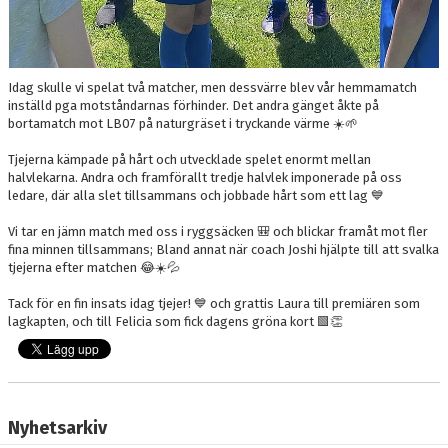
Idag skulle vi spelat två matcher, men dessvärre blev vår hemmamatch
inställd pga motståndarnas förhinder. Det andra gänget åkte på
bortamatch mot LB07 på naturgräset i tryckande värme ☀️🌱
Tjejerna kämpade på hårt och utvecklade spelet enormt mellan
halvlekarna. Andra och framförallt tredje halvlek imponerade på oss
ledare, där alla slet tillsammans och jobbade hårt som ett lag 💙
Vi tar en jämn match med oss i ryggsäcken 🎒 och blickar framåt mot fler
fina minnen tillsammans; Bland annat när coach Joshi hjälpte till att svalka
tjejerna efter matchen 😂☀️💦
Tack för en fin insats idag tjejer! 💙 och grattis Laura till premiären som
lagkapten, och till Felicia som fick dagens gröna kort 🟩👏
Nyhetsarkiv