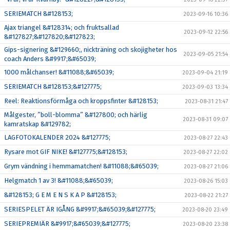
SERIEMATCH &#128153;
2023-09-16 10:36
Ajax triangel &#128314; och fruktsallad
2023-09-12 22:56
&#127827;&#127820;&#127823;
Gips-signering &#129660;, nickträning och skojigheter hos
2023-09-05 21:54
coach Anders &#9917;&#65039;
1000 målchanser! &#11088;&#65039;
2023-09-04 21:19
SERIEMATCH &#128153;&#127775;
2023-09-03 13:34
Reel: Reaktionsförmåga och kroppsfinter &#128153;
2023-08-31 21:47
Målgester, ”boll-blomma” &#127800; och härlig
2023-08-31 09:07
kamratskap &#129782;
LAGFOTOKALENDER 2024 &#127775;
2023-08-27 22:43
Rysare mot GIF NIKE! &#127775;&#128153;
2023-08-27 22:02
Grym vändning i hemmamatchen! &#11088;&#65039;
2023-08-27 21:06
Helgmatch 1 av 3! &#11088;&#65039;
2023-08-26 15:03
&#128153; G E M E N S K A P &#128153;
2023-08-22 21:27
SERIESPELET ÄR IGÅNG &#9917;&#65039;&#127775;
2023-08-20 23:49
SERIEPREMIÄR &#9917;&#65039;&#127775;
2023-08-20 23:38