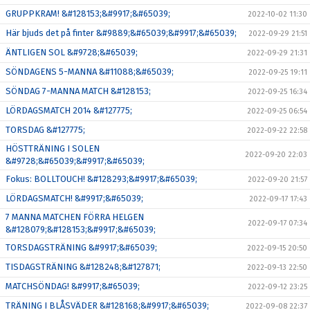
GRUPPKRAM! &#128153;&#9917;&#65039;
2022-10-02 11:30
Här bjuds det på finter &#9889;&#65039;&#9917;&#65039;
2022-09-29 21:51
ÄNTLIGEN SOL &#9728;&#65039;
2022-09-29 21:31
SÖNDAGENS 5-MANNA &#11088;&#65039;
2022-09-25 19:11
SÖNDAG 7-MANNA MATCH &#128153;
2022-09-25 16:34
LÖRDAGSMATCH 2014 &#127775;
2022-09-25 06:54
TORSDAG &#127775;
2022-09-22 22:58
HÖSTTRÄNING I SOLEN
2022-09-20 22:03
&#9728;&#65039;&#9917;&#65039;
Fokus: BOLLTOUCH! &#128293;&#9917;&#65039;
2022-09-20 21:57
LÖRDAGSMATCH! &#9917;&#65039;
2022-09-17 17:43
7 MANNA MATCHEN FÖRRA HELGEN
2022-09-17 07:34
&#128079;&#128153;&#9917;&#65039;
TORSDAGSTRÄNING &#9917;&#65039;
2022-09-15 20:50
TISDAGSTRÄNING &#128248;&#127871;
2022-09-13 22:50
MATCHSÖNDAG! &#9917;&#65039;
2022-09-12 23:25
TRÄNING I BLÅSVÄDER &#128168;&#9917;&#65039;
2022-09-08 22:37