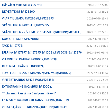
Här växer vänskap &#127793;
2023-01-17 22:05
REPETITION! &#128260;
2023-01-12 23:22
VI ÄR TILLBAKA! &#128248;&#128293;
2023-01-10 23:44
SKÅNECUPEN &#128153;&#127775;
2023-01-07 10:39
SKÅNECUPEN 22/23 &#9917;&#65039;&#11088;&#65039;
2023-01-02 22:36
KOM OCH KÖP! &#127808;
2022-12-18 12:02
TACK &#127775;
2022-12-09 08:04
JULFIKA &#127877;&#127995;&#10084;&#65039;&#127876;
2022-12-09 06:10
VIT VINTERTRÄNING &#10052;&#65039;
2022-12-08 22:23
DECEMBERTRÄNING &#10024;
2022-12-06 21:14
TOMTECUPEN 2022 &#127877;&#127995;&#10024;
2022-12-03 19:54
VINTERTRÄNING &#128170;&#128153;
2022-11-29 22:09
EXTRATRÄNING INOMHUS &#10024;
2022-11-27 18:18
"Titta, man kan vinna 5 miljoner direkt!"
2022-11-23 15:08
En hinderbana mitt i all fotboll &#9917;&#65039;
2022-11-22 21:02
VILKA STJÄRNOR! &#127942;&#11088;&#65039;
2022-11-20 22:13