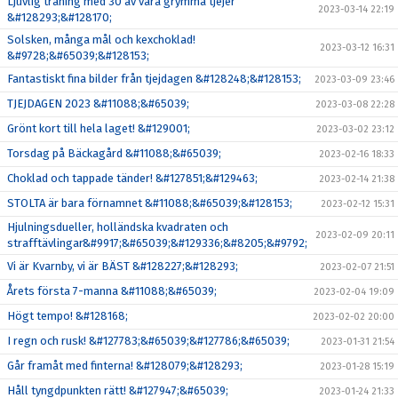
Ljuvlig träning med 30 av våra grymma tjejer
2023-03-14 22:19
&#128293;&#128170;
Solsken, många mål och kexchoklad!
2023-03-12 16:31
&#9728;&#65039;&#128153;
Fantastiskt fina bilder från tjejdagen &#128248;&#128153;
2023-03-09 23:46
TJEJDAGEN 2023 &#11088;&#65039;
2023-03-08 22:28
Grönt kort till hela laget! &#129001;
2023-03-02 23:12
Torsdag på Bäckagård &#11088;&#65039;
2023-02-16 18:33
Choklad och tappade tänder! &#127851;&#129463;
2023-02-14 21:38
STOLTA är bara förnamnet &#11088;&#65039;&#128153;
2023-02-12 15:31
Hjulningsdueller, holländska kvadraten och
2023-02-09 20:11
strafftävlingar&#9917;&#65039;&#129336;&#8205;&#9792;
Vi är Kvarnby, vi är BÄST &#128227;&#128293;
2023-02-07 21:51
Årets första 7-manna &#11088;&#65039;
2023-02-04 19:09
Högt tempo! &#128168;
2023-02-02 20:00
I regn och rusk! &#127783;&#65039;&#127786;&#65039;
2023-01-31 21:54
Går framåt med finterna! &#128079;&#128293;
2023-01-28 15:19
Håll tyngdpunkten rätt! &#127947;&#65039;
2023-01-24 21:33