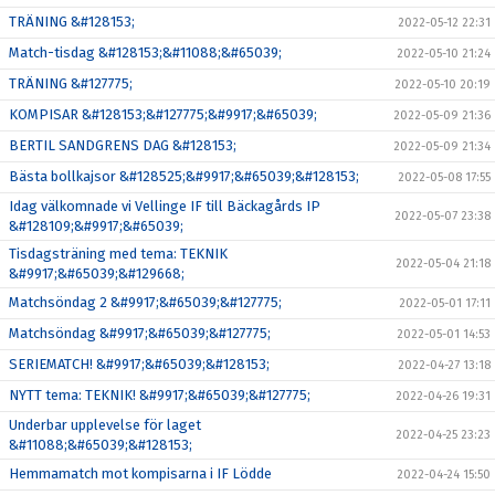
TRÄNING &#128153;
2022-05-12 22:31
Match-tisdag &#128153;&#11088;&#65039;
2022-05-10 21:24
TRÄNING &#127775;
2022-05-10 20:19
KOMPISAR &#128153;&#127775;&#9917;&#65039;
2022-05-09 21:36
BERTIL SANDGRENS DAG &#128153;
2022-05-09 21:34
Bästa bollkajsor &#128525;&#9917;&#65039;&#128153;
2022-05-08 17:55
Idag välkomnade vi Vellinge IF till Bäckagårds IP
2022-05-07 23:38
&#128109;&#9917;&#65039;
Tisdagsträning med tema: TEKNIK
2022-05-04 21:18
&#9917;&#65039;&#129668;
Matchsöndag 2 &#9917;&#65039;&#127775;
2022-05-01 17:11
Matchsöndag &#9917;&#65039;&#127775;
2022-05-01 14:53
SERIEMATCH! &#9917;&#65039;&#128153;
2022-04-27 13:18
NYTT tema: TEKNIK! &#9917;&#65039;&#127775;
2022-04-26 19:31
Underbar upplevelse för laget
2022-04-25 23:23
&#11088;&#65039;&#128153;
Hemmamatch mot kompisarna i IF Lödde
2022-04-24 15:50