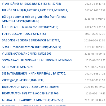
VI ÄR IGÅNG! &#128293;&#128153;&#127775;
2023-08-17 19:43
NU KÖR VI &#9917;&#65039;&#128153;&#128079;
2023-08-16 07:37
Härliga sommar och en grym höst framför oss
2023-08-15 08:40
&#128153;&#9917;&#65039;
ÅHUS BEACH - Minnen för livet &#128153;
2023-07-11 01:30
FOTBOLLSCAMP 2023 &#128153;
2023-06-26 12:34
SÄSONGENS SISTA SERIEMATCH &#127775;
2023-06-20 22:50
Sista 5-mannamatchen! &#11088;&#65039;
2023-06-18 13:16
VILKEN MATCHVÄNDNING! &#128293;
2023-06-18 09:12
SOMMARAVSLUTNING MED LASERDOME! &#128680;
2023-06-15 22:55
SERIEMATCH &#127775;
2023-06-14 23:03
SISTA TRÄNINGEN INNAN UPPEHÅLL &#127775;
2023-06-13 21:28
Vilket gäng! &#11088;&#65039;
2023-06-11 21:50
BORTAMATCH &#9917;&#65039;&#128079;
2023-06-08 19:56
HEMMAMATCH &#9917;&#65039;&#127968;
2023-05-31 19:15
ARIANA FC - KVARNBY IK &#128153;&#127775;
2023-05-30 14:20