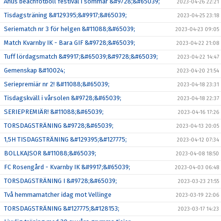
Åhus beachfotboll festival i sommar &#9728;&#65039;
2023-04-26 22:21
Tisdagsträning &#129395;&#9917;&#65039;
2023-04-25 23:18
Seriematch nr 3 för helgen &#11088;&#65039;
2023-04-23 09:05
Match Kvarnby IK - Bara GIF &#9728;&#65039;
2023-04-22 21:08
Tuff lördagsmatch &#9917;&#65039;&#9728;&#65039;
2023-04-22 14:47
Gemenskap &#10024;
2023-04-20 21:54
Seriepremiär nr 2! &#11088;&#65039;
2023-04-18 23:31
Tisdagskväll i vårsolen &#9728;&#65039;
2023-04-18 22:37
SERIEPREMIÄR! &#11088;&#65039;
2023-04-16 17:26
TORSDAGSTRÄNING &#9728;&#65039;
2023-04-13 20:05
1,5H TISDAGSTRÄNING &#129395;&#127775;
2023-04-12 07:34
BOLLKAJSOR &#11088;&#65039;
2023-04-08 18:50
FC Rosengård - Kvarnby IK &#9917;&#65039;
2023-04-03 06:48
TORSDAGSTRÄNING I &#9728;&#65039;
2023-03-23 21:55
Två hemmamatcher idag mot Vellinge
2023-03-19 22:06
TORSDAGSTRÄNING &#127775;&#128153;
2023-03-17 14:23