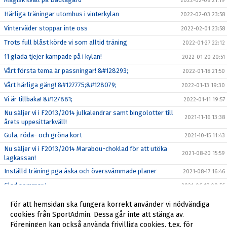
2022-02-08 21:19
Härliga träningar utomhus i vinterkylan
2022-02-03 23:58
Vinterväder stoppar inte oss
2022-02-01 23:58
Trots full blåst körde vi som alltid träning
2022-01-27 22:12
11 glada tjejer kämpade på i kylan!
2022-01-20 20:51
Vårt första tema är passningar! &#128293;
2022-01-18 21:50
Vårt härliga gäng! &#127775;&#128079;
2022-01-13 19:30
Vi är tillbaka! &#127881;
2022-01-11 19:57
Nu säljer vi i F2013/2014 julkalendrar samt bingolotter till
2021-11-16 13:38
årets uppesittarkväll!
Gula, röda- och gröna kort
2021-10-15 11:43
Nu säljer vi i F2013/2014 Marabou-choklad för att utöka
2021-08-20 15:59
lagkassan!
Inställd träning pga åska och översvämmade planer
2021-08-17 16:46
Glad sommar !
2021-06-18 09:56
Seriestarten framflyttad till 22-23 maj!
2021-04-28 08:29
För att hemsidan ska fungera korrekt använder vi nödvändiga
Glöm inte att svara på våra kallelser!
cookies från SportAdmin. Dessa går inte att stänga av.
2021-04-09 15:07
Föreningen kan också använda frivilliga cookies, t.ex. för