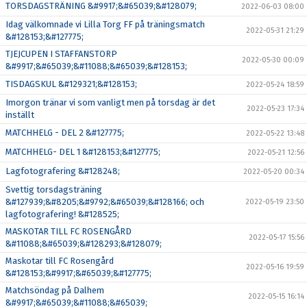
TORSDAGSTRÄNING &#9917;&#65039;&#128079;
2022-06-03 08:00
Idag välkomnade vi Lilla Torg FF på träningsmatch
2022-05-31 21:29
&#128153;&#127775;
TJEJCUPEN I STAFFANSTORP
2022-05-30 00:09
&#9917;&#65039;&#11088;&#65039;&#128153;
TISDAGSKUL &#129321;&#128153;
2022-05-24 18:59
Imorgon tränar vi som vanligt men på torsdag är det
2022-05-23 17:34
inställt
MATCHHELG - DEL 2 &#127775;
2022-05-22 13:48
MATCHHELG- DEL 1 &#128153;&#127775;
2022-05-21 12:56
Lagfotografering &#128248;
2022-05-20 00:34
Svettig torsdagsträning
&#127939;&#8205;&#9792;&#65039;&#128166; och
2022-05-19 23:50
lagfotografering! &#128525;
MASKOTAR TILL FC ROSENGÅRD
2022-05-17 15:56
&#11088;&#65039;&#128293;&#128079;
Maskotar till FC Rosengård
2022-05-16 19:59
&#128153;&#9917;&#65039;&#127775;
Matchsöndag på Dalhem
2022-05-15 16:14
&#9917;&#65039;&#11088;&#65039;