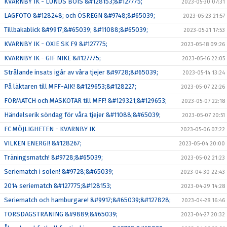
KVARNBY IK - LUNDS BOIS &#128153;&#127775;
2023-05-30 07:31
LAGFOTO &#128248; och ÖSREGN &#9748;&#65039;
2023-05-23 21:57
Tillbakablick &#9917;&#65039; &#11088;&#65039;
2023-05-21 17:53
KVARNBY IK - OXIE SK F9 &#127775;
2023-05-18 09:26
KVARNBY IK - GIF NIKE &#127775;
2023-05-16 22:05
Strålande insats igår av våra tjejer &#9728;&#65039;
2023-05-14 13:24
På läktaren till MFF-AIK! &#129653;&#128227;
2023-05-07 22:26
FÖRMATCH och MASKOTAR till MFF! &#129321;&#129653;
2023-05-07 22:18
Händelserik söndag för våra tjejer &#11088;&#65039;
2023-05-07 20:51
FC MÖJLIGHETEN - KVARNBY IK
2023-05-06 07:22
VILKEN ENERGI! &#128267;
2023-05-04 20:00
Träningsmatch! &#9728;&#65039;
2023-05-02 21:23
Seriematch i solen! &#9728;&#65039;
2023-04-30 22:43
2014 seriematch &#127775;&#128153;
2023-04-29 14:28
Seriematch och hamburgare! &#9917;&#65039;&#127828;
2023-04-28 16:46
TORSDAGSTRÄNING &#9889;&#65039;
2023-04-27 20:32