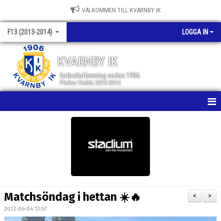
VÄLKOMMEN TILL KVARNBY IK
F13 (2013-2014)
LOGGA IN
KVARNBY IK
fotbollsförening sedan 1906
Flickor födda 2013-2014
HEM
NYHETER
KALENDER
MATCHER
Matchsöndag i hettan ☀️🔥
<
>
TRUPPEN
2022-06-04 13:57