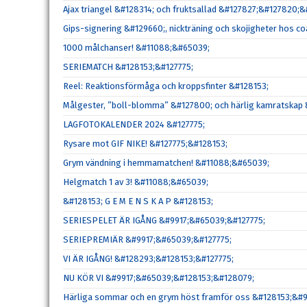
Ajax triangel &#128314; och fruktsallad &#127827;&#127820;&
Gips-signering &#129660;, nickträning och skojigheter hos 
1000 målchanser! &#11088;&#65039;
SERIEMATCH &#128153;&#127775;
Reel: Reaktionsförmåga och kroppsfinter &#128153;
Målgester, ”boll-blomma” &#127800; och härlig kamratskap 
LAGFOTOKALENDER 2024 &#127775;
Rysare mot GIF NIKE! &#127775;&#128153;
Grym vändning i hemmamatchen! &#11088;&#65039;
Helgmatch 1 av 3! &#11088;&#65039;
&#128153; G E M E N S K A P &#128153;
SERIESPELET ÄR IGÅNG &#9917;&#65039;&#127775;
SERIEPREMIÄR &#9917;&#65039;&#127775;
VI ÄR IGÅNG! &#128293;&#128153;&#127775;
NU KÖR VI &#9917;&#65039;&#128153;&#128079;
Härliga sommar och en grym höst framför oss &#128153;&#