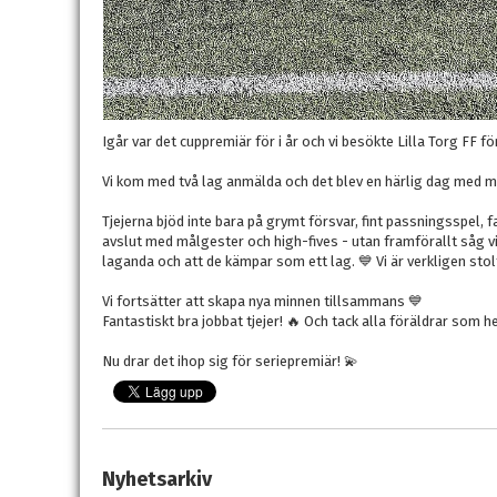
Igår var det cuppremiär för i år och vi besökte Lilla Torg FF f
Vi kom med två lag anmälda och det blev en härlig dag med ma
Tjejerna bjöd inte bara på grymt försvar, fint passningsspel,
avslut med målgester och high-fives - utan framförallt såg vi 
laganda och att de kämpar som ett lag. 💙 Vi är verkligen stol
Vi fortsätter att skapa nya minnen tillsammans 💙
Fantastiskt bra jobbat tjejer! 🔥 Och tack alla föräldrar som h
Nu drar det ihop sig för seriepremiär! 💫
Nyhetsarkiv