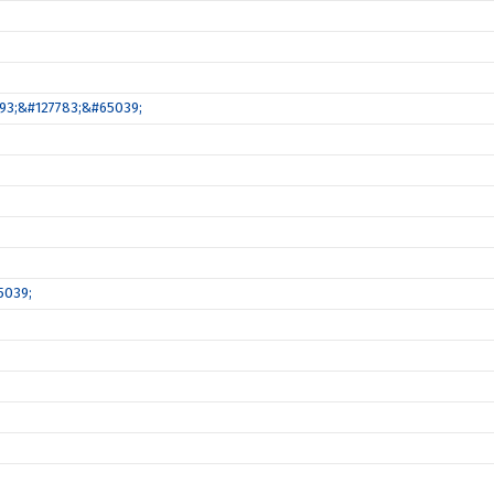
8293;&#127783;&#65039;
5039;