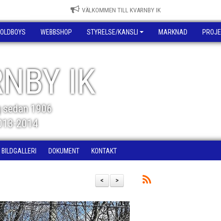
VÄLKOMMEN TILL KVARNBY IK
OLDBOYS
WEBBSHOP
STYRELSE/KANSLI
MARKNAD
PROJE
NBY IK
g sedan 1906
2013-2014
BILDGALLERI
DOKUMENT
KONTAKT
<
>