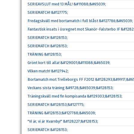
SERIEAVSLUT med 13 MÅL! &#11088;&#65039;
SERIEMATCH! &#127775;
Fredagskväll med bortamatch i full blåst &#127786;&#65039;
Fantastisk insats i ösregnet mot Skanör-Falsterbo IF &#12
SERIEMATCH &#128153;
SERIEMATCH &#128153;
TRÄNING &#128153;
Grönt kort till alla! &#129001;&#11088;&#65039;
Vilken match! &#127942;
Bortamatch mot Trelleborgs FF F2012 &#128293;&#9917;&#6
Veckans sista träning &#9728;&#65039;&#128153;
Träningskväll med fin kompisanda &#129303;&#128153;
SERIEMATCH &#128153;&#127775;
TRÄNING &#128153;&#127788;&#65039;
"Vi är, vi är Kvarnby!" &#128227;&#128153;
SERIEMATCH &#128153;