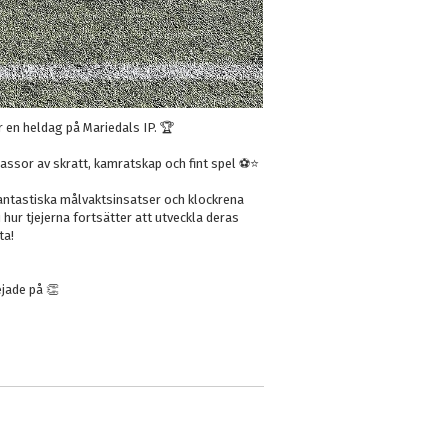
ör en heldag på Mariedals IP. 🏆
ssor av skratt, kamratskap och fint spel ⚽️⭐️
 fantastiska målvaktsinsatser och klockrena
hur tjejerna fortsätter att utveckla deras
ta!
ejade på 👏