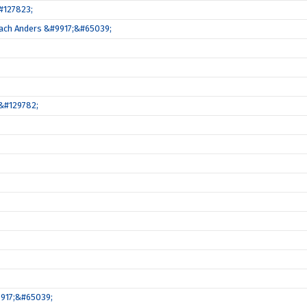
#127823;
coach Anders &#9917;&#65039;
&#129782;
9917;&#65039;