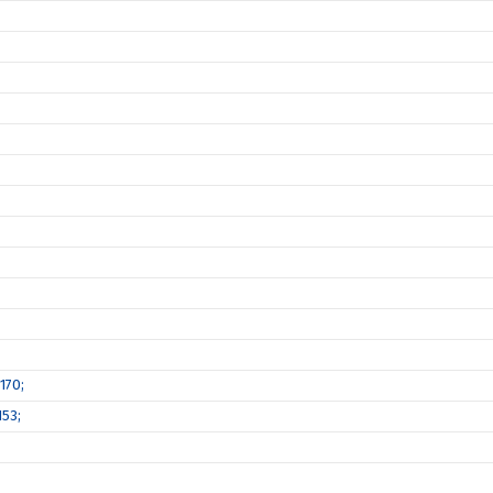
170;
53;