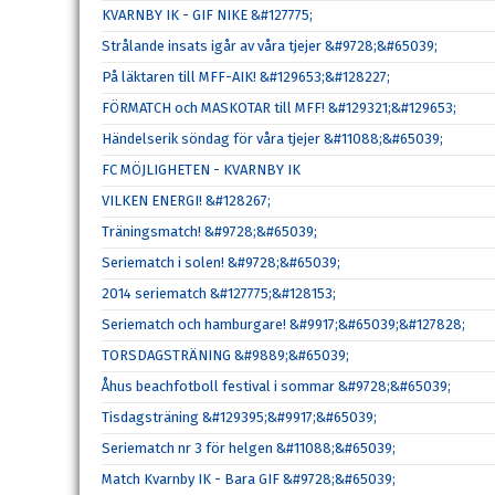
KVARNBY IK - GIF NIKE &#127775;
Strålande insats igår av våra tjejer &#9728;&#65039;
På läktaren till MFF-AIK! &#129653;&#128227;
FÖRMATCH och MASKOTAR till MFF! &#129321;&#129653;
Händelserik söndag för våra tjejer &#11088;&#65039;
FC MÖJLIGHETEN - KVARNBY IK
VILKEN ENERGI! &#128267;
Träningsmatch! &#9728;&#65039;
Seriematch i solen! &#9728;&#65039;
2014 seriematch &#127775;&#128153;
Seriematch och hamburgare! &#9917;&#65039;&#127828;
TORSDAGSTRÄNING &#9889;&#65039;
Åhus beachfotboll festival i sommar &#9728;&#65039;
Tisdagsträning &#129395;&#9917;&#65039;
Seriematch nr 3 för helgen &#11088;&#65039;
Match Kvarnby IK - Bara GIF &#9728;&#65039;