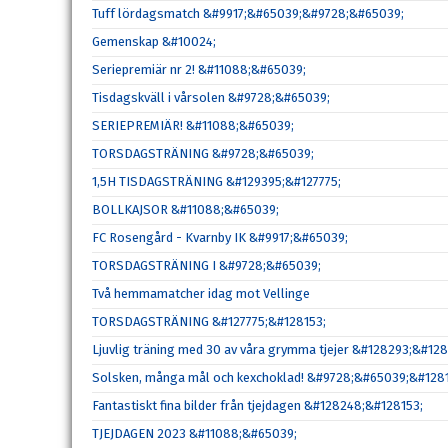
Tuff lördagsmatch &#9917;&#65039;&#9728;&#65039;
Gemenskap &#10024;
Seriepremiär nr 2! &#11088;&#65039;
Tisdagskväll i vårsolen &#9728;&#65039;
SERIEPREMIÄR! &#11088;&#65039;
TORSDAGSTRÄNING &#9728;&#65039;
1,5H TISDAGSTRÄNING &#129395;&#127775;
BOLLKAJSOR &#11088;&#65039;
FC Rosengård - Kvarnby IK &#9917;&#65039;
TORSDAGSTRÄNING I &#9728;&#65039;
Två hemmamatcher idag mot Vellinge
TORSDAGSTRÄNING &#127775;&#128153;
Ljuvlig träning med 30 av våra grymma tjejer &#128293;&#128
Solsken, många mål och kexchoklad! &#9728;&#65039;&#1281
Fantastiskt fina bilder från tjejdagen &#128248;&#128153;
TJEJDAGEN 2023 &#11088;&#65039;