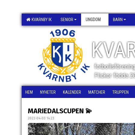
KVARNBY IK
SENIOR
UNGDOM
BARN
KVAR
fotbollsförenin
Flickor födda 
HEM
NYHETER
KALENDER
MATCHER
TRUPPEN
MARIEDALSCUPEN 💫
2022-04-03 14:23