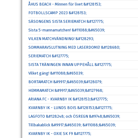
ÅHUS BEACH - Minnen för livet &#128153;
FOTBOLLSCAMP 2023 &#128153;
SÄSONGENS SISTA SERIEMATCH &#127775;
Sista 5-mannamatchen! &#11088;&#65039;
VILKEN MATCHVÄNDNING! &#128293;
SOMMARAVSLUTNING MED LASERDOME! &#128680;
SERIEMATCH &#127775;
SISTA TRÄNINGEN INNAN UPPEHÅLL &#127775;
Vilket gäng! &#11088;&#65039;
BORTAMATCH &#9917;&#65039;&#128079;
HEMMAMATCH &#9917;&#65039;&#127968;
ARIANA FC - KVARNBY IK &#128153;&#127775;
KVARNBY IK - LUNDS BOIS &#128153;&#127775;
LAGFOTO &#128248; och ÖSREGN &#9748;&#65039;
Tillbakablick &#9917;&#65039; &#11088;&#65039;
KVARNBY IK - OXIE SK F9 &#127775;