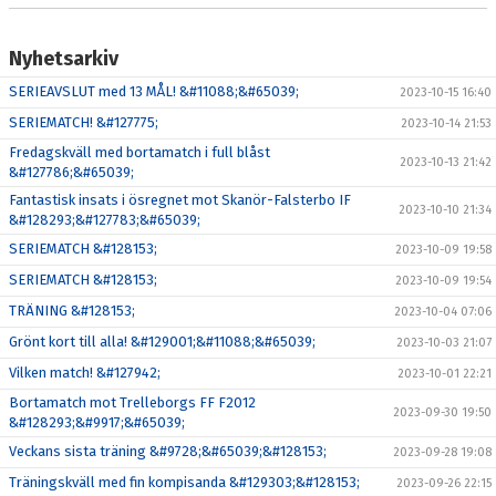
Nyhetsarkiv
SERIEAVSLUT med 13 MÅL! &#11088;&#65039;
2023-10-15 16:40
SERIEMATCH! &#127775;
2023-10-14 21:53
Fredagskväll med bortamatch i full blåst
2023-10-13 21:42
&#127786;&#65039;
Fantastisk insats i ösregnet mot Skanör-Falsterbo IF
2023-10-10 21:34
&#128293;&#127783;&#65039;
SERIEMATCH &#128153;
2023-10-09 19:58
SERIEMATCH &#128153;
2023-10-09 19:54
TRÄNING &#128153;
2023-10-04 07:06
Grönt kort till alla! &#129001;&#11088;&#65039;
2023-10-03 21:07
Vilken match! &#127942;
2023-10-01 22:21
Bortamatch mot Trelleborgs FF F2012
2023-09-30 19:50
&#128293;&#9917;&#65039;
Veckans sista träning &#9728;&#65039;&#128153;
2023-09-28 19:08
Träningskväll med fin kompisanda &#129303;&#128153;
2023-09-26 22:15