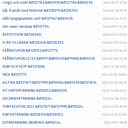
I regn och rusk! &#127783;&#65039;&#127786;&#65039;
2023-01-31 21:54
Går framåt med finterna! &#128079;&#128293;
2023-01-28 15:19
Håll tyngdpunkten rätt! &#127947;&#65039;
2023-01-24 21:33
Här växer vänskap &#127793;
2023-01-17 22:05
REPETITION! &#128260;
2023-01-12 23:22
VI ÄR TILLBAKA! &#128248;&#128293;
2023-01-10 23:44
SKÅNECUPEN &#128153;&#127775;
2023-01-07 10:39
SKÅNECUPEN 22/23 &#9917;&#65039;&#11088;&#65039;
2023-01-02 22:36
KOM OCH KÖP! &#127808;
2022-12-18 12:02
TACK &#127775;
2022-12-09 08:04
JULFIKA &#127877;&#127995;&#10084;&#65039;&#127876;
2022-12-09 06:10
VIT VINTERTRÄNING &#10052;&#65039;
2022-12-08 22:23
DECEMBERTRÄNING &#10024;
2022-12-06 21:14
TOMTECUPEN 2022 &#127877;&#127995;&#10024;
2022-12-03 19:54
VINTERTRÄNING &#128170;&#128153;
2022-11-29 22:09
EXTRATRÄNING INOMHUS &#10024;
2022-11-27 18:18