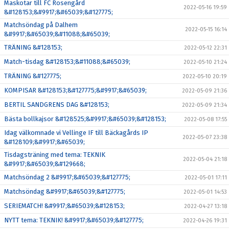
Maskotar till FC Rosengård
2022-05-16 19:59
&#128153;&#9917;&#65039;&#127775;
Matchsöndag på Dalhem
2022-05-15 16:14
&#9917;&#65039;&#11088;&#65039;
TRÄNING &#128153;
2022-05-12 22:31
Match-tisdag &#128153;&#11088;&#65039;
2022-05-10 21:24
TRÄNING &#127775;
2022-05-10 20:19
KOMPISAR &#128153;&#127775;&#9917;&#65039;
2022-05-09 21:36
BERTIL SANDGRENS DAG &#128153;
2022-05-09 21:34
Bästa bollkajsor &#128525;&#9917;&#65039;&#128153;
2022-05-08 17:55
Idag välkomnade vi Vellinge IF till Bäckagårds IP
2022-05-07 23:38
&#128109;&#9917;&#65039;
Tisdagsträning med tema: TEKNIK
2022-05-04 21:18
&#9917;&#65039;&#129668;
Matchsöndag 2 &#9917;&#65039;&#127775;
2022-05-01 17:11
Matchsöndag &#9917;&#65039;&#127775;
2022-05-01 14:53
SERIEMATCH! &#9917;&#65039;&#128153;
2022-04-27 13:18
NYTT tema: TEKNIK! &#9917;&#65039;&#127775;
2022-04-26 19:31