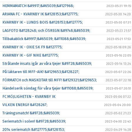
HEMMAMATCH &#9917;&#65039;&#127968;
2023-05-31 19:15
ARIANA FC - KVARNBY IK &#128153;&#127775;
2023-05-30 14:20
KVARNBY IK - LUNDS BOIS &#128153;&#127775;
2023-05-30 07:31
LAGFOTO &#128248; och ÖSREGN &#9748;&#65039;
2023-05-23 21:57
Tillbakablick &#9917;&#65039; &#11088;&#65039;
2023-05-21 17:53
KVARNBY IK - OXIE SK F9 &#127775;
2023-05-18 09:26
KVARNBY IK - GIF NIKE &#127775;
2023-05-16 22:05
Strålande insats igår av våra tjejer &#9728;&#65039;
2023-05-14 13:24
På läktaren till MFF-AIK! &#129653;&#128227;
2023-05-07 22:26
FÖRMATCH och MASKOTAR till MFF! &#129321;&#129653;
2023-05-07 22:18
Händelserik söndag för våra tjejer &#11088;&#65039;
2023-05-07 20:51
FC MÖJLIGHETEN - KVARNBY IK
2023-05-06 07:22
VILKEN ENERGI! &#128267;
2023-05-04 20:00
Träningsmatch! &#9728;&#65039;
2023-05-02 21:23
Seriematch i solen! &#9728;&#65039;
2023-04-30 22:43
2014 seriematch &#127775;&#128153;
2023-04-29 14:28