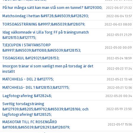
På hur många sätt kan man stå som en tunnel? &#129300;
2022-06-07 21:32
Matchsöndag i hettan &#9728;&#65039;&#128293;
2022-06-04 13:57
TORSDAGSTRÄNING &#9917;&#65039;&#128079;
2022-06-03 08:00
Idag välkomnade vi Lilla Torg FF på träningsmatch
2022-05-31 21:29
&#128153;&#127775;
TJEJCUPEN I STAFFANSTORP
2022-05-30 00:09
&#9917;&#65039;&#11088;&#65039;&#128153;
TISDAGSKUL &#129321;&#128153;
2022-05-24 18:59
Imorgon tränar vi som vanligt men på torsdag är det
2022-05-23 17:34
inställt
MATCHHELG - DEL 2 &#127775;
2022-05-22 13:48
MATCHHELG- DEL 1 &#128153;&#127775;
2022-05-21 12:56
Lagfotografering &#128248;
2022-05-20 00:34
Svettig torsdagsträning
&#127939;&#8205;&#9792;&#65039;&#128166; och
2022-05-19 23:50
lagfotografering! &#128525;
MASKOTAR TILL FC ROSENGÅRD
2022-05-17 15:56
&#11088;&#65039;&#128293;&#128079;