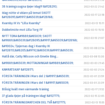
2022-03-24 21:38
38 träningssugna tjejer idag!!! &#128293;
2022-03-22 21:42
Idag nötte vi vidare på temat SKOTT
2022-03-17 22:18
&#128095;&#9917;&#65039;&#128168;
Kvarnby IK Vs "Lilla Kvarnby"
2022-03-13 15:11
Dubbelmöte mot Lilla Torg FF
2022-03-13 15:10
NYTT TEMA &#9889;&#65039; SKOTT
2022-03-10 21:07
&#9889;&#65039;&#128095;&#9917;&#65039;&#128168;
&#10024; Tjejernas dag i Kvarnby IK
2022-03-08 22:54
&#128113;&#8205;&#9792;&#65039;&#9917;&#65039;
Hallå där, Catty Nilsson och Emelie Bing…
2022-03-08 13:30
&#9889;&#65039; MOTTAGNINGAR &#9889;&#65039;
2022-03-03 21:45
KAMRATSKAP &#128171;
2022-03-03 21:24
FÖRSTA TRÄNINGEN i Mars del 2 &#9917;&#65039;
2022-03-01 23:59
FÖRSTA TRÄNINGEN i Mars del 1 &#9917;&#65039;
2022-03-01 23:39
Blåsig kväll men värmande träning
2022-02-17 21:52
37 glada tjejer på träningen idag! &#127775;
2022-02-15 22:05
FÖRSTA TRÄNINGSMATCHEN DEL TVÅ &#127775;
2022-02-13 15:55