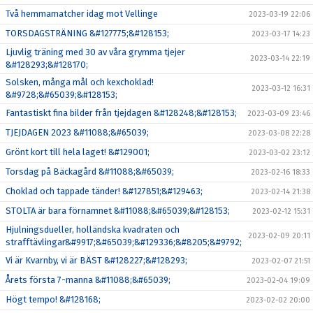
Två hemmamatcher idag mot Vellinge
2023-03-19 22:06
TORSDAGSTRÄNING &#127775;&#128153;
2023-03-17 14:23
Ljuvlig träning med 30 av våra grymma tjejer
2023-03-14 22:19
&#128293;&#128170;
Solsken, många mål och kexchoklad!
2023-03-12 16:31
&#9728;&#65039;&#128153;
Fantastiskt fina bilder från tjejdagen &#128248;&#128153;
2023-03-09 23:46
TJEJDAGEN 2023 &#11088;&#65039;
2023-03-08 22:28
Grönt kort till hela laget! &#129001;
2023-03-02 23:12
Torsdag på Bäckagård &#11088;&#65039;
2023-02-16 18:33
Choklad och tappade tänder! &#127851;&#129463;
2023-02-14 21:38
STOLTA är bara förnamnet &#11088;&#65039;&#128153;
2023-02-12 15:31
Hjulningsdueller, holländska kvadraten och
2023-02-09 20:11
strafftävlingar&#9917;&#65039;&#129336;&#8205;&#9792;
Vi är Kvarnby, vi är BÄST &#128227;&#128293;
2023-02-07 21:51
Årets första 7-manna &#11088;&#65039;
2023-02-04 19:09
Högt tempo! &#128168;
2023-02-02 20:00