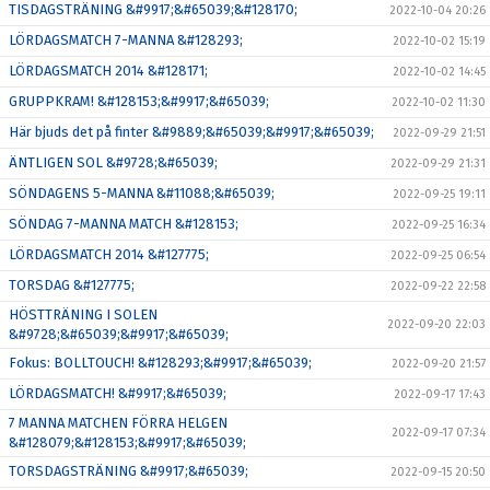
TISDAGSTRÄNING &#9917;&#65039;&#128170;
2022-10-04 20:26
LÖRDAGSMATCH 7-MANNA &#128293;
2022-10-02 15:19
LÖRDAGSMATCH 2014 &#128171;
2022-10-02 14:45
GRUPPKRAM! &#128153;&#9917;&#65039;
2022-10-02 11:30
Här bjuds det på finter &#9889;&#65039;&#9917;&#65039;
2022-09-29 21:51
ÄNTLIGEN SOL &#9728;&#65039;
2022-09-29 21:31
SÖNDAGENS 5-MANNA &#11088;&#65039;
2022-09-25 19:11
SÖNDAG 7-MANNA MATCH &#128153;
2022-09-25 16:34
LÖRDAGSMATCH 2014 &#127775;
2022-09-25 06:54
TORSDAG &#127775;
2022-09-22 22:58
HÖSTTRÄNING I SOLEN
2022-09-20 22:03
&#9728;&#65039;&#9917;&#65039;
Fokus: BOLLTOUCH! &#128293;&#9917;&#65039;
2022-09-20 21:57
LÖRDAGSMATCH! &#9917;&#65039;
2022-09-17 17:43
7 MANNA MATCHEN FÖRRA HELGEN
2022-09-17 07:34
&#128079;&#128153;&#9917;&#65039;
TORSDAGSTRÄNING &#9917;&#65039;
2022-09-15 20:50