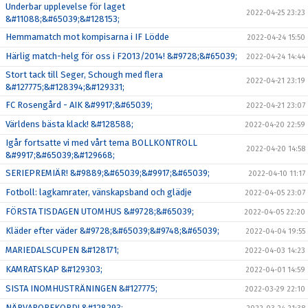
Underbar upplevelse för laget
2022-04-25 23:23
&#11088;&#65039;&#128153;
Hemmamatch mot kompisarna i IF Lödde
2022-04-24 15:50
Härlig match-helg för oss i F2013/2014! &#9728;&#65039;
2022-04-24 14:44
Stort tack till Seger, Schough med flera
2022-04-21 23:19
&#127775;&#128394;&#129331;
FC Rosengård - AIK &#9917;&#65039;
2022-04-21 23:07
Världens bästa klack! &#128588;
2022-04-20 22:59
Igår fortsatte vi med vårt tema BOLLKONTROLL
2022-04-20 14:58
&#9917;&#65039;&#129668;
SERIEPREMIÄR! &#9889;&#65039;&#9917;&#65039;
2022-04-10 11:17
Fotboll: lagkamrater, vänskapsband och glädje
2022-04-05 23:07
FÖRSTA TISDAGEN UTOMHUS &#9728;&#65039;
2022-04-05 22:20
Kläder efter väder &#9728;&#65039;&#9748;&#65039;
2022-04-04 19:55
MARIEDALSCUPEN &#128171;
2022-04-03 14:23
KAMRATSKAP &#129303;
2022-04-01 14:59
SISTA INOMHUSTRÄNINGEN &#127775;
2022-03-29 22:10
NÄRVAROREKORD! &#128293;