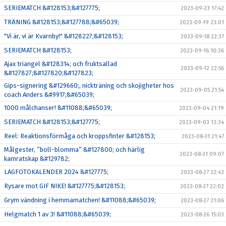
SERIEMATCH &#128153;&#127775;
2023-09-23 17:42
TRÄNING &#128153;&#127788;&#65039;
2023-09-19 23:01
"Vi är, vi är Kvarnby!" &#128227;&#128153;
2023-09-18 22:37
SERIEMATCH &#128153;
2023-09-16 10:36
Ajax triangel &#128314; och fruktsallad
2023-09-12 22:56
&#127827;&#127820;&#127823;
Gips-signering &#129660;, nickträning och skojigheter hos
2023-09-05 21:54
coach Anders &#9917;&#65039;
1000 målchanser! &#11088;&#65039;
2023-09-04 21:19
SERIEMATCH &#128153;&#127775;
2023-09-03 13:34
Reel: Reaktionsförmåga och kroppsfinter &#128153;
2023-08-31 21:47
Målgester, ”boll-blomma” &#127800; och härlig
2023-08-31 09:07
kamratskap &#129782;
LAGFOTOKALENDER 2024 &#127775;
2023-08-27 22:43
Rysare mot GIF NIKE! &#127775;&#128153;
2023-08-27 22:02
Grym vändning i hemmamatchen! &#11088;&#65039;
2023-08-27 21:06
Helgmatch 1 av 3! &#11088;&#65039;
2023-08-26 15:03