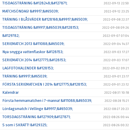
TISDAGSTRÄNING &#128248;&#127871;
2022-09-13 22:50
MATCHSÖNDAG! &#9917;&#65039;
2022-09-12 23:25
TRÄNING I BLÅSVÄDER &#128168;&#9917;&#65039;
2022-09-08 22:37
TISDAGSTRÄNING &#9917;&#65039;&#128153;
2022-09-08 09:26
&#129782;
2022-09-07 07:04
SERIEMATCH 2013 &#11088;&#65039;
2022-09-04 14:37
Nya snygga vattenflaskor &#128153;
2022-09-03 17:27
SERIEMATCH 2014 &#127775;&#128153;
2022-09-03 17:07
LAGFOTOKALENDER &#128153;
2022-09-02 09:21
TRÄNING &#9917;&#65039;
2022-09-01 23:17
FÖRSTA SERIEMATCHEN I 2014 &#127775;&#128153;
2022-09-01 23:12
Kalendrar
2022-08-31 10:18
Första hemmamatchen i 7-manna! &#11088;&#65039;
2022-08-28 15:21
Lördagsmatch i Vellinge &#9917;&#65039;
2022-08-27 20:23
TORSDAGSTRÄNING &#127909;&#127871;
2022-08-26 00:44
S som i SKRATT! &#129325;
2022-08-26 00:32