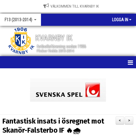
VÄLKOMMEN TILL KVARNBY IK
F13 (2013-2014)
LOGGA IN
KVARNBY IK
fotbollsförening sedan 1906
Flickor födda 2013-2014
HEM
NYHETER
KALENDER
MATCHER
Fantastisk insats i ösregnet mot
<
>
TRUPPEN
Skanör-Falsterbo IF 🔥🌧️