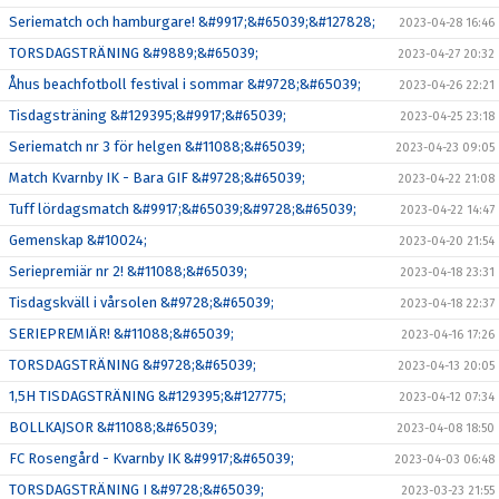
Seriematch och hamburgare! &#9917;&#65039;&#127828;
2023-04-28 16:46
TORSDAGSTRÄNING &#9889;&#65039;
2023-04-27 20:32
Åhus beachfotboll festival i sommar &#9728;&#65039;
2023-04-26 22:21
Tisdagsträning &#129395;&#9917;&#65039;
2023-04-25 23:18
Seriematch nr 3 för helgen &#11088;&#65039;
2023-04-23 09:05
Match Kvarnby IK - Bara GIF &#9728;&#65039;
2023-04-22 21:08
Tuff lördagsmatch &#9917;&#65039;&#9728;&#65039;
2023-04-22 14:47
Gemenskap &#10024;
2023-04-20 21:54
Seriepremiär nr 2! &#11088;&#65039;
2023-04-18 23:31
Tisdagskväll i vårsolen &#9728;&#65039;
2023-04-18 22:37
SERIEPREMIÄR! &#11088;&#65039;
2023-04-16 17:26
TORSDAGSTRÄNING &#9728;&#65039;
2023-04-13 20:05
1,5H TISDAGSTRÄNING &#129395;&#127775;
2023-04-12 07:34
BOLLKAJSOR &#11088;&#65039;
2023-04-08 18:50
FC Rosengård - Kvarnby IK &#9917;&#65039;
2023-04-03 06:48
TORSDAGSTRÄNING I &#9728;&#65039;
2023-03-23 21:55