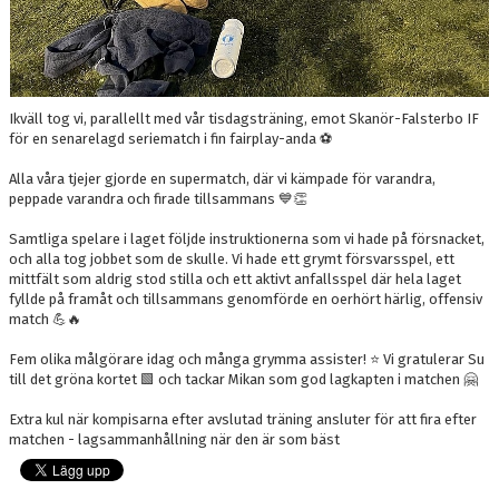
Ikväll tog vi, parallellt med vår tisdagsträning, emot Skanör-Falsterbo IF
för en senarelagd seriematch i fin fairplay-anda ⚽️
Alla våra tjejer gjorde en supermatch, där vi kämpade för varandra,
peppade varandra och firade tillsammans 💙👏
Samtliga spelare i laget följde instruktionerna som vi hade på försnacket,
och alla tog jobbet som de skulle. Vi hade ett grymt försvarsspel, ett
mittfält som aldrig stod stilla och ett aktivt anfallsspel där hela laget
fyllde på framåt och tillsammans genomförde en oerhört härlig, offensiv
match 💪🔥
Fem olika målgörare idag och många grymma assister! ⭐️ Vi gratulerar Su
till det gröna kortet 🟩 och tackar Mikan som god lagkapten i matchen 🤗
Extra kul när kompisarna efter avslutad träning ansluter för att fira efter
matchen - lagsammanhållning när den är som bäst