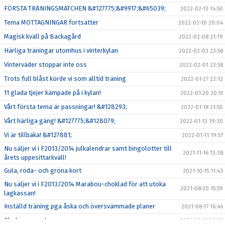
FÖRSTA TRÄNINGSMATCHEN &#127775;&#9917;&#65039;
2022-02-13 14:50
Tema MOTTAGNINGAR fortsätter
2022-02-10 20:04
Magisk kväll på Bäckagård
2022-02-08 21:19
Härliga träningar utomhus i vinterkylan
2022-02-03 23:58
Vinterväder stoppar inte oss
2022-02-01 23:58
Trots full blåst körde vi som alltid träning
2022-01-27 22:12
11 glada tjejer kämpade på i kylan!
2022-01-20 20:51
Vårt första tema är passningar! &#128293;
2022-01-18 21:50
Vårt härliga gäng! &#127775;&#128079;
2022-01-13 19:30
Vi är tillbaka! &#127881;
2022-01-11 19:57
Nu säljer vi i F2013/2014 julkalendrar samt bingolotter till
2021-11-16 13:38
årets uppesittarkväll!
Gula, röda- och gröna kort
2021-10-15 11:43
Nu säljer vi i F2013/2014 Marabou-choklad för att utöka
2021-08-20 15:59
lagkassan!
Inställd träning pga åska och översvämmade planer
2021-08-17 16:46
Glad sommar !
2021-06-18 09:56