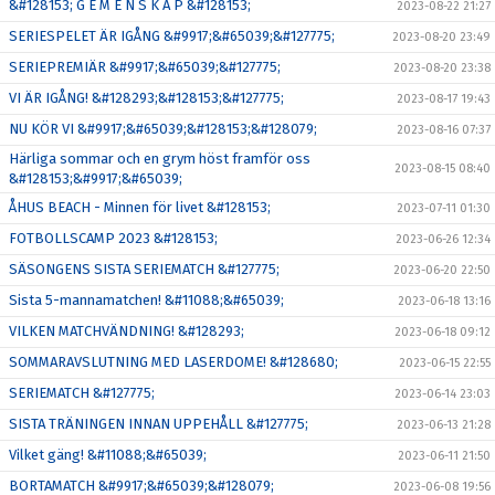
&#128153; G E M E N S K A P &#128153;
2023-08-22 21:27
SERIESPELET ÄR IGÅNG &#9917;&#65039;&#127775;
2023-08-20 23:49
SERIEPREMIÄR &#9917;&#65039;&#127775;
2023-08-20 23:38
VI ÄR IGÅNG! &#128293;&#128153;&#127775;
2023-08-17 19:43
NU KÖR VI &#9917;&#65039;&#128153;&#128079;
2023-08-16 07:37
Härliga sommar och en grym höst framför oss
2023-08-15 08:40
&#128153;&#9917;&#65039;
ÅHUS BEACH - Minnen för livet &#128153;
2023-07-11 01:30
FOTBOLLSCAMP 2023 &#128153;
2023-06-26 12:34
SÄSONGENS SISTA SERIEMATCH &#127775;
2023-06-20 22:50
Sista 5-mannamatchen! &#11088;&#65039;
2023-06-18 13:16
VILKEN MATCHVÄNDNING! &#128293;
2023-06-18 09:12
SOMMARAVSLUTNING MED LASERDOME! &#128680;
2023-06-15 22:55
SERIEMATCH &#127775;
2023-06-14 23:03
SISTA TRÄNINGEN INNAN UPPEHÅLL &#127775;
2023-06-13 21:28
Vilket gäng! &#11088;&#65039;
2023-06-11 21:50
BORTAMATCH &#9917;&#65039;&#128079;
2023-06-08 19:56