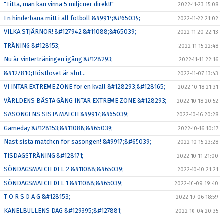
"Titta, man kan vinna 5 miljoner direkt!"
2022-11-23 15:08
En hinderbana mitt i all fotboll &#9917;&#65039;
2022-11-22 21:02
VILKA STJÄRNOR! &#127942;&#11088;&#65039;
2022-11-20 22:13
TRÄNING &#128153;
2022-11-15 22:48
Nu är vinterträningen igång &#128293;
2022-11-11 22:16
&#127810;Höstlovet är slut...
2022-11-07 13:43
VI INTAR EXTREME ZONE för en kväll &#128293;&#128165;
2022-10-18 21:31
VÄRLDENS BÄSTA GÄNG INTAR EXTREME ZONE &#128293;
2022-10-18 20:52
SÄSONGENS SISTA MATCH &#9917;&#65039;
2022-10-16 20:28
Gameday &#128153;&#11088;&#65039;
2022-10-16 10:17
Näst sista matchen för säsongen! &#9917;&#65039;
2022-10-15 23:28
TISDAGSTRÄNING &#128171;
2022-10-11 21:00
SÖNDAGSMATCH DEL 2 &#11088;&#65039;
2022-10-10 21:21
SÖNDAGSMATCH DEL 1 &#11088;&#65039;
2022-10-09 19:40
T O R S D A G &#128153;
2022-10-06 18:59
KANELBULLENS DAG &#129395;&#127881;
2022-10-04 20:35