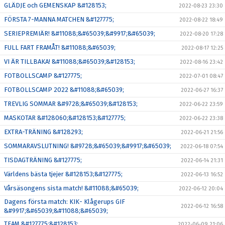
GLÄDJE och GEMENSKAP &#128153;
2022-08-23 23:30
FÖRSTA 7-MANNA MATCHEN &#127775;
2022-08-22 18:49
SERIEPREMIÄR! &#11088;&#65039;&#9917;&#65039;
2022-08-20 17:28
FULL FART FRAMÅT! &#11088;&#65039;
2022-08-17 12:25
VI ÄR TILLBAKA! &#11088;&#65039;&#128153;
2022-08-16 23:42
FOTBOLLSCAMP &#127775;
2022-07-01 08:47
FOTBOLLSCAMP 2022 &#11088;&#65039;
2022-06-27 16:37
TREVLIG SOMMAR &#9728;&#65039;&#128153;
2022-06-22 23:59
MASKOTAR &#128060;&#128153;&#127775;
2022-06-22 23:38
EXTRA-TRÄNING &#128293;
2022-06-21 21:56
SOMMARAVSLUTNING! &#9728;&#65039;&#9917;&#65039;
2022-06-18 07:54
TISDAGTRÄNING &#127775;
2022-06-14 21:31
Världens bästa tjejer &#128153;&#127775;
2022-06-13 16:52
Vårsäsongens sista match! &#11088;&#65039;
2022-06-12 20:04
Dagens första match: KIK- Klågerups GIF
2022-06-12 16:58
&#9917;&#65039;&#11088;&#65039;
TEAM &#127775;&#128153;
2022-06-09 21:06