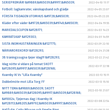
SERIEPREMIÄR! &#9889;&#65039;&#9917;&#65039;
2022-04-10 11:17
Fotboll: lagkamrater, vänskapsband och glädje
2022-04-05 23:07
FÖRSTA TISDAGEN UTOMHUS &#9728;&#65039;
2022-04-05 22:20
Kläder efter väder &#9728;&#65039;&#9748;&#65039;
2022-04-04 19:55
MARIEDALSCUPEN &#128171;
2022-04-03 14:23
KAMRATSKAP &#129303;
2022-04-01 14:59
SISTA INOMHUSTRÄNINGEN &#127775;
2022-03-29 22:10
NÄRVAROREKORD! &#128293;
2022-03-24 21:38
38 träningssugna tjejer idag!!! &#128293;
2022-03-22 21:42
Idag nötte vi vidare på temat SKOTT
2022-03-17 22:18
&#128095;&#9917;&#65039;&#128168;
Kvarnby IK Vs "Lilla Kvarnby"
2022-03-13 15:11
Dubbelmöte mot Lilla Torg FF
2022-03-13 15:10
NYTT TEMA &#9889;&#65039; SKOTT
2022-03-10 21:07
&#9889;&#65039;&#128095;&#9917;&#65039;&#128168;
&#10024; Tjejernas dag i Kvarnby IK
2022-03-08 22:54
&#128113;&#8205;&#9792;&#65039;&#9917;&#65039;
Hallå där, Catty Nilsson och Emelie Bing…
2022-03-08 13:30