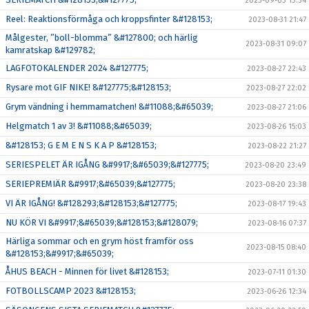
2023-09-03 13:34
Reel: Reaktionsförmåga och kroppsfinter &#128153;
2023-08-31 21:47
Målgester, ”boll-blomma” &#127800; och härlig
2023-08-31 09:07
kamratskap &#129782;
LAGFOTOKALENDER 2024 &#127775;
2023-08-27 22:43
Rysare mot GIF NIKE! &#127775;&#128153;
2023-08-27 22:02
Grym vändning i hemmamatchen! &#11088;&#65039;
2023-08-27 21:06
Helgmatch 1 av 3! &#11088;&#65039;
2023-08-26 15:03
&#128153; G E M E N S K A P &#128153;
2023-08-22 21:27
SERIESPELET ÄR IGÅNG &#9917;&#65039;&#127775;
2023-08-20 23:49
SERIEPREMIÄR &#9917;&#65039;&#127775;
2023-08-20 23:38
VI ÄR IGÅNG! &#128293;&#128153;&#127775;
2023-08-17 19:43
NU KÖR VI &#9917;&#65039;&#128153;&#128079;
2023-08-16 07:37
Härliga sommar och en grym höst framför oss
2023-08-15 08:40
&#128153;&#9917;&#65039;
ÅHUS BEACH - Minnen för livet &#128153;
2023-07-11 01:30
FOTBOLLSCAMP 2023 &#128153;
2023-06-26 12:34