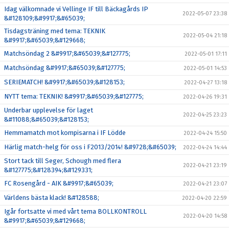
Idag välkomnade vi Vellinge IF till Bäckagårds IP
2022-05-07 23:38
&#128109;&#9917;&#65039;
Tisdagsträning med tema: TEKNIK
2022-05-04 21:18
&#9917;&#65039;&#129668;
Matchsöndag 2 &#9917;&#65039;&#127775;
2022-05-01 17:11
Matchsöndag &#9917;&#65039;&#127775;
2022-05-01 14:53
SERIEMATCH! &#9917;&#65039;&#128153;
2022-04-27 13:18
NYTT tema: TEKNIK! &#9917;&#65039;&#127775;
2022-04-26 19:31
Underbar upplevelse för laget
2022-04-25 23:23
&#11088;&#65039;&#128153;
Hemmamatch mot kompisarna i IF Lödde
2022-04-24 15:50
Härlig match-helg för oss i F2013/2014! &#9728;&#65039;
2022-04-24 14:44
Stort tack till Seger, Schough med flera
2022-04-21 23:19
&#127775;&#128394;&#129331;
FC Rosengård - AIK &#9917;&#65039;
2022-04-21 23:07
Världens bästa klack! &#128588;
2022-04-20 22:59
Igår fortsatte vi med vårt tema BOLLKONTROLL
2022-04-20 14:58
&#9917;&#65039;&#129668;