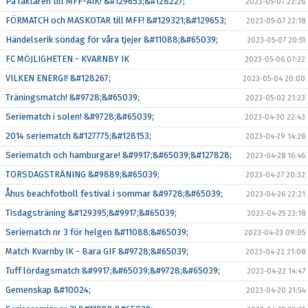
På läktaren till MFF-AIK! &#129653;&#128227;
2023-05-07 22:26
FÖRMATCH och MASKOTAR till MFF! &#129321;&#129653;
2023-05-07 22:18
Händelserik söndag för våra tjejer &#11088;&#65039;
2023-05-07 20:51
FC MÖJLIGHETEN - KVARNBY IK
2023-05-06 07:22
VILKEN ENERGI! &#128267;
2023-05-04 20:00
Träningsmatch! &#9728;&#65039;
2023-05-02 21:23
Seriematch i solen! &#9728;&#65039;
2023-04-30 22:43
2014 seriematch &#127775;&#128153;
2023-04-29 14:28
Seriematch och hamburgare! &#9917;&#65039;&#127828;
2023-04-28 16:46
TORSDAGSTRÄNING &#9889;&#65039;
2023-04-27 20:32
Åhus beachfotboll festival i sommar &#9728;&#65039;
2023-04-26 22:21
Tisdagsträning &#129395;&#9917;&#65039;
2023-04-25 23:18
Seriematch nr 3 för helgen &#11088;&#65039;
2023-04-23 09:05
Match Kvarnby IK - Bara GIF &#9728;&#65039;
2023-04-22 21:08
Tuff lördagsmatch &#9917;&#65039;&#9728;&#65039;
2023-04-22 14:47
Gemenskap &#10024;
2023-04-20 21:54