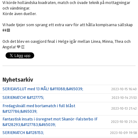
Vi körde holländska kvadraten, match och övade teknik på mottagningar
och vändningar.
Körde även dueller.
Vi hade tjejer som sprang ett extra varv för att hålla kompisarna sällskap
👭🟩
Och det blev en oavgjord final i Helge igår mellan Linea, Minna, Thea och
Angela! 💙👏
Nyhetsarkiv
SERIEAVSLUT med 13 MÅL! &#11088;&#65039;
2023-10-15 16:40
SERIEMATCH! &#127775;
2023-10-14 21:53
Fredagskväll med bortamatch i full blåst
2023-10-13 21:42
&#127786;&#65039;
Fantastisk insats i ösregnet mot Skanör-Falsterbo IF
2023-10-10 21:34
&#128293;&#127783;&#65039;
SERIEMATCH &#128153;
2023-10-09 19:58