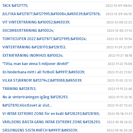
TACK &#127775;
2022-12-09 08:04
JULFIKA &#127877;&#127995;&#10084;&#65039;&#127876;
2022-12-09 06:10
VIT VINTERTRÄNING &#10052;&#65039;
2022-12-08 22:23
DECEMBERTRÄNING &#10024;
2022-12-06 21:14
TOMTECUPEN 2022 &#127877;&#127995;&#10024;
2022-12-03 19:54
VINTERTRÄNING &#128170;&#128153;
2022-11-29 22:09
EXTRATRÄNING INOMHUS &#10024;
2022-11-27 18:18
"Titta, man kan vinna 5 miljoner direkt!"
2022-11-23 15:08
En hinderbana mitt i all fotboll &#9917;&#65039;
2022-11-22 21:02
VILKA STJÄRNOR! &#127942;&#11088;&#65039;
2022-11-20 22:13
TRÄNING &#128153;
2022-11-15 22:48
Nu är vinterträningen igång &#128293;
2022-11-11 22:16
&#127810;Höstlovet är slut...
2022-11-07 13:43
VI INTAR EXTREME ZONE för en kväll &#128293;&#128165;
2022-10-18 21:31
VÄRLDENS BÄSTA GÄNG INTAR EXTREME ZONE &#128293;
2022-10-18 20:52
SÄSONGENS SISTA MATCH &#9917;&#65039;
2022-10-16 20:28