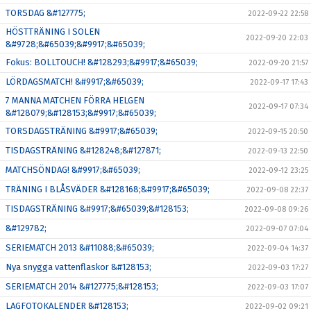
TORSDAG &#127775;
2022-09-22 22:58
HÖSTTRÄNING I SOLEN
2022-09-20 22:03
&#9728;&#65039;&#9917;&#65039;
Fokus: BOLLTOUCH! &#128293;&#9917;&#65039;
2022-09-20 21:57
LÖRDAGSMATCH! &#9917;&#65039;
2022-09-17 17:43
7 MANNA MATCHEN FÖRRA HELGEN
2022-09-17 07:34
&#128079;&#128153;&#9917;&#65039;
TORSDAGSTRÄNING &#9917;&#65039;
2022-09-15 20:50
TISDAGSTRÄNING &#128248;&#127871;
2022-09-13 22:50
MATCHSÖNDAG! &#9917;&#65039;
2022-09-12 23:25
TRÄNING I BLÅSVÄDER &#128168;&#9917;&#65039;
2022-09-08 22:37
TISDAGSTRÄNING &#9917;&#65039;&#128153;
2022-09-08 09:26
&#129782;
2022-09-07 07:04
SERIEMATCH 2013 &#11088;&#65039;
2022-09-04 14:37
Nya snygga vattenflaskor &#128153;
2022-09-03 17:27
SERIEMATCH 2014 &#127775;&#128153;
2022-09-03 17:07
LAGFOTOKALENDER &#128153;
2022-09-02 09:21