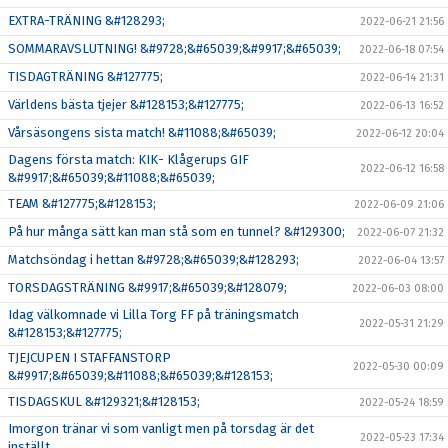
EXTRA-TRÄNING &#128293;
2022-06-21 21:56
SOMMARAVSLUTNING! &#9728;&#65039;&#9917;&#65039;
2022-06-18 07:54
TISDAGTRÄNING &#127775;
2022-06-14 21:31
Världens bästa tjejer &#128153;&#127775;
2022-06-13 16:52
Vårsäsongens sista match! &#11088;&#65039;
2022-06-12 20:04
Dagens första match: KIK- Klågerups GIF
2022-06-12 16:58
&#9917;&#65039;&#11088;&#65039;
TEAM &#127775;&#128153;
2022-06-09 21:06
På hur många sätt kan man stå som en tunnel? &#129300;
2022-06-07 21:32
Matchsöndag i hettan &#9728;&#65039;&#128293;
2022-06-04 13:57
TORSDAGSTRÄNING &#9917;&#65039;&#128079;
2022-06-03 08:00
Idag välkomnade vi Lilla Torg FF på träningsmatch
2022-05-31 21:29
&#128153;&#127775;
TJEJCUPEN I STAFFANSTORP
2022-05-30 00:09
&#9917;&#65039;&#11088;&#65039;&#128153;
TISDAGSKUL &#129321;&#128153;
2022-05-24 18:59
Imorgon tränar vi som vanligt men på torsdag är det
2022-05-23 17:34
inställt