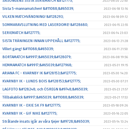
SÄSONGENS SISTA SERIEMATCH &#127775;
2023-06-20 22:50
Sista 5-mannamatchen! &#11088;&#65039;
2023-06-18 13:16
VILKEN MATCHVÄNDNING! &#128293;
2023-06-18 09:12
SOMMARAVSLUTNING MED LASERDOME! &#128680;
2023-06-15 22:55
SERIEMATCH &#127775;
2023-06-14 23:03
SISTA TRÄNINGEN INNAN UPPEHÅLL &#127775;
2023-06-13 21:28
Vilket gäng! &#11088;&#65039;
2023-06-11 21:50
BORTAMATCH &#9917;&#65039;&#128079;
2023-06-08 19:56
HEMMAMATCH &#9917;&#65039;&#127968;
2023-05-31 19:15
ARIANA FC - KVARNBY IK &#128153;&#127775;
2023-05-30 14:20
KVARNBY IK - LUNDS BOIS &#128153;&#127775;
2023-05-30 07:31
LAGFOTO &#128248; och ÖSREGN &#9748;&#65039;
2023-05-23 21:57
Tillbakablick &#9917;&#65039; &#11088;&#65039;
2023-05-21 17:53
KVARNBY IK - OXIE SK F9 &#127775;
2023-05-18 09:26
KVARNBY IK - GIF NIKE &#127775;
2023-05-16 22:05
Strålande insats igår av våra tjejer &#9728;&#65039;
2023-05-14 13:24