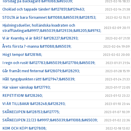
Torsdag på Bäckagård &#11088;&#65039;
2023-02-16 18:33
Choklad och tappade tänder! &#127851;&#129463;
2023-02-14 21:38
STOLTA är bara förnamnet &#11088;&#65039;&#128153;
2023-02-12 15:31
Hjulningsdueller, holländska kvadraten och
2023-02-09 20:11
strafftävlingar&#9917;&#65039;&#129336;&#8205;&#9792;
Vi är Kvarnby, vi är BÄST &#128227;&#128293;
2023-02-07 21:51
Årets första 7-manna &#11088;&#65039;
2023-02-04 19:09
Högt tempo! &#128168;
2023-02-02 20:00
I regn och rusk! &#127783;&#65039;&#127786;&#65039;
2023-01-31 21:54
Går framåt med finterna! &#128079;&#128293;
2023-01-28 15:19
Håll tyngdpunkten rätt! &#127947;&#65039;
2023-01-24 21:33
Här växer vänskap &#127793;
2023-01-17 22:05
REPETITION! &#128260;
2023-01-12 23:22
VI ÄR TILLBAKA! &#128248;&#128293;
2023-01-10 23:44
SKÅNECUPEN &#128153;&#127775;
2023-01-07 10:39
SKÅNECUPEN 22/23 &#9917;&#65039;&#11088;&#65039;
2023-01-02 22:36
KOM OCH KÖP! &#127808;
2022-12-18 12:02