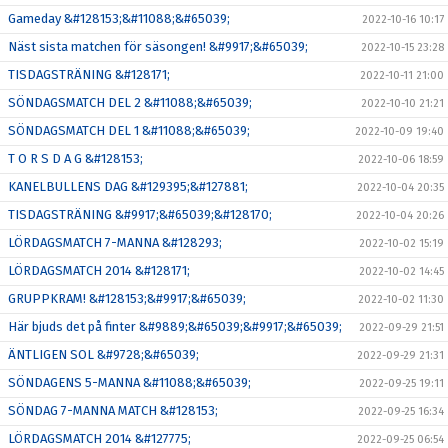
Gameday &#128153;&#11088;&#65039;
2022-10-16 10:17
Näst sista matchen för säsongen! &#9917;&#65039;
2022-10-15 23:28
TISDAGSTRÄNING &#128171;
2022-10-11 21:00
SÖNDAGSMATCH DEL 2 &#11088;&#65039;
2022-10-10 21:21
SÖNDAGSMATCH DEL 1 &#11088;&#65039;
2022-10-09 19:40
T O R S D A G &#128153;
2022-10-06 18:59
KANELBULLENS DAG &#129395;&#127881;
2022-10-04 20:35
TISDAGSTRÄNING &#9917;&#65039;&#128170;
2022-10-04 20:26
LÖRDAGSMATCH 7-MANNA &#128293;
2022-10-02 15:19
LÖRDAGSMATCH 2014 &#128171;
2022-10-02 14:45
GRUPPKRAM! &#128153;&#9917;&#65039;
2022-10-02 11:30
Här bjuds det på finter &#9889;&#65039;&#9917;&#65039;
2022-09-29 21:51
ÄNTLIGEN SOL &#9728;&#65039;
2022-09-29 21:31
SÖNDAGENS 5-MANNA &#11088;&#65039;
2022-09-25 19:11
SÖNDAG 7-MANNA MATCH &#128153;
2022-09-25 16:34
LÖRDAGSMATCH 2014 &#127775;
2022-09-25 06:54