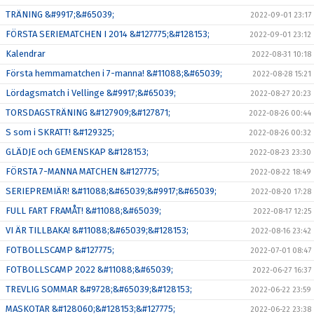
TRÄNING &#9917;&#65039;
2022-09-01 23:17
FÖRSTA SERIEMATCHEN I 2014 &#127775;&#128153;
2022-09-01 23:12
Kalendrar
2022-08-31 10:18
Första hemmamatchen i 7-manna! &#11088;&#65039;
2022-08-28 15:21
Lördagsmatch i Vellinge &#9917;&#65039;
2022-08-27 20:23
TORSDAGSTRÄNING &#127909;&#127871;
2022-08-26 00:44
S som i SKRATT! &#129325;
2022-08-26 00:32
GLÄDJE och GEMENSKAP &#128153;
2022-08-23 23:30
FÖRSTA 7-MANNA MATCHEN &#127775;
2022-08-22 18:49
SERIEPREMIÄR! &#11088;&#65039;&#9917;&#65039;
2022-08-20 17:28
FULL FART FRAMÅT! &#11088;&#65039;
2022-08-17 12:25
VI ÄR TILLBAKA! &#11088;&#65039;&#128153;
2022-08-16 23:42
FOTBOLLSCAMP &#127775;
2022-07-01 08:47
FOTBOLLSCAMP 2022 &#11088;&#65039;
2022-06-27 16:37
TREVLIG SOMMAR &#9728;&#65039;&#128153;
2022-06-22 23:59
MASKOTAR &#128060;&#128153;&#127775;
2022-06-22 23:38