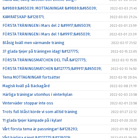
&#9889;&#65039; MOTTAGNINGAR &#9889;&#65039;
2022-03-03 21:45
KAMRATSKAP &#128171;
2022-03-03 21:24
FÖRSTA TRÄNINGEN i Mars del 2 &#9917;&#65039;
2022-03-01 23:59
FÖRSTA TRÄNINGEN i Mars del 1 &#9917;&#65039;
2022-03-01 23:39
Blåsig kväll men värmande träning
2022-02-17 21:52
37 glada tjejer på träningen idag! &#127775;
2022-02-15 22:05
FÖRSTA TRÄNINGSMATCHEN DEL TVÅ &#127775;
2022-02-13 15:55
FÖRSTA TRÄNINGSMATCHEN &#127775;&#9917;&#65039;
2022-02-13 14:50
Tema MOTTAGNINGAR fortsätter
2022-02-10 20:04
Magisk kväll på Bäckagård
2022-02-08 21:19
Härliga träningar utomhus i vinterkylan
2022-02-03 23:58
Vinterväder stoppar inte oss
2022-02-01 23:58
Trots full blåst körde vi som alltid träning
2022-01-27 22:12
11 glada tjejer kämpade på i kylan!
2022-01-20 20:51
Vårt första tema är passningar! &#128293;
2022-01-18 21:50
Vårt härliga gäng! &#127775;&#128079;
2022-01-13 19:30