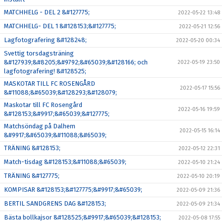
MATCHHELG - DEL 2 &#127775;
2022-05-22 13:48
MATCHHELG- DEL 1 &#128153;&#127775;
2022-05-21 12:56
Lagfotografering &#128248;
2022-05-20 00:34
Svettig torsdagsträning
&#127939;&#8205;&#9792;&#65039;&#128166; och
2022-05-19 23:50
lagfotografering! &#128525;
MASKOTAR TILL FC ROSENGÅRD
2022-05-17 15:56
&#11088;&#65039;&#128293;&#128079;
Maskotar till FC Rosengård
2022-05-16 19:59
&#128153;&#9917;&#65039;&#127775;
Matchsöndag på Dalhem
2022-05-15 16:14
&#9917;&#65039;&#11088;&#65039;
TRÄNING &#128153;
2022-05-12 22:31
Match-tisdag &#128153;&#11088;&#65039;
2022-05-10 21:24
TRÄNING &#127775;
2022-05-10 20:19
KOMPISAR &#128153;&#127775;&#9917;&#65039;
2022-05-09 21:36
BERTIL SANDGRENS DAG &#128153;
2022-05-09 21:34
Bästa bollkajsor &#128525;&#9917;&#65039;&#128153;
2022-05-08 17:55