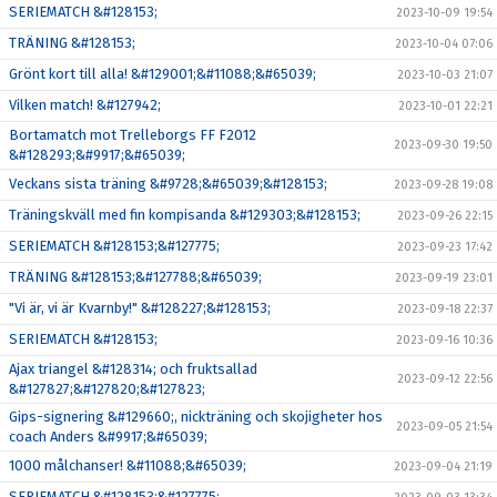
SERIEMATCH &#128153;
2023-10-09 19:54
TRÄNING &#128153;
2023-10-04 07:06
Grönt kort till alla! &#129001;&#11088;&#65039;
2023-10-03 21:07
Vilken match! &#127942;
2023-10-01 22:21
Bortamatch mot Trelleborgs FF F2012
2023-09-30 19:50
&#128293;&#9917;&#65039;
Veckans sista träning &#9728;&#65039;&#128153;
2023-09-28 19:08
Träningskväll med fin kompisanda &#129303;&#128153;
2023-09-26 22:15
SERIEMATCH &#128153;&#127775;
2023-09-23 17:42
TRÄNING &#128153;&#127788;&#65039;
2023-09-19 23:01
"Vi är, vi är Kvarnby!" &#128227;&#128153;
2023-09-18 22:37
SERIEMATCH &#128153;
2023-09-16 10:36
Ajax triangel &#128314; och fruktsallad
2023-09-12 22:56
&#127827;&#127820;&#127823;
Gips-signering &#129660;, nickträning och skojigheter hos
2023-09-05 21:54
coach Anders &#9917;&#65039;
1000 målchanser! &#11088;&#65039;
2023-09-04 21:19
SERIEMATCH &#128153;&#127775;