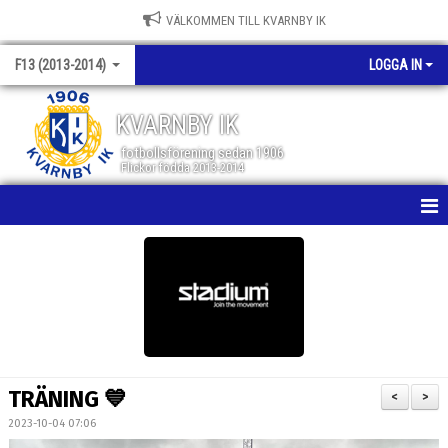
VÄLKOMMEN TILL KVARNBY IK
F13 (2013-2014)
LOGGA IN
KVARNBY IK
fotbollsförening sedan 1906
Flickor födda 2013-2014
HEM
NYHETER
KALENDER
MATCHER
TRÄNING 💙
<
>
TRUPPEN
2023-10-04 07:06