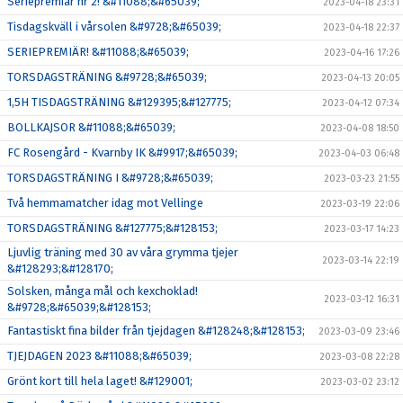
Seriepremiär nr 2! &#11088;&#65039;
2023-04-18 23:31
Tisdagskväll i vårsolen &#9728;&#65039;
2023-04-18 22:37
SERIEPREMIÄR! &#11088;&#65039;
2023-04-16 17:26
TORSDAGSTRÄNING &#9728;&#65039;
2023-04-13 20:05
1,5H TISDAGSTRÄNING &#129395;&#127775;
2023-04-12 07:34
BOLLKAJSOR &#11088;&#65039;
2023-04-08 18:50
FC Rosengård - Kvarnby IK &#9917;&#65039;
2023-04-03 06:48
TORSDAGSTRÄNING I &#9728;&#65039;
2023-03-23 21:55
Två hemmamatcher idag mot Vellinge
2023-03-19 22:06
TORSDAGSTRÄNING &#127775;&#128153;
2023-03-17 14:23
Ljuvlig träning med 30 av våra grymma tjejer
2023-03-14 22:19
&#128293;&#128170;
Solsken, många mål och kexchoklad!
2023-03-12 16:31
&#9728;&#65039;&#128153;
Fantastiskt fina bilder från tjejdagen &#128248;&#128153;
2023-03-09 23:46
TJEJDAGEN 2023 &#11088;&#65039;
2023-03-08 22:28
Grönt kort till hela laget! &#129001;
2023-03-02 23:12