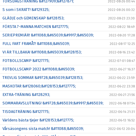
TORSDAGSTRÄNING &#127909;&#127871;
2022-08-26 00:44
S som i SKRATT! &#129325;
2022-08-26 00:32
GLÄDJE och GEMENSKAP &#128153;
2022-08-23 23:30
FÖRSTA 7-MANNA MATCHEN &#127775;
2022-08-22 18:49
SERIEPREMIÄR! &#11088;&#65039;&#9917;&#65039;
2022-08-20 17:28
FULL FART FRAMÅT! &#11088;&#65039;
2022-08-17 12:25
VI ÄR TILLBAKA! &#11088;&#65039;&#128153;
2022-08-16 23:42
FOTBOLLSCAMP &#127775;
2022-07-01 08:47
FOTBOLLSCAMP 2022 &#11088;&#65039;
2022-06-27 16:37
TREVLIG SOMMAR &#9728;&#65039;&#128153;
2022-06-22 23:59
MASKOTAR &#128060;&#128153;&#127775;
2022-06-22 23:38
EXTRA-TRÄNING &#128293;
2022-06-21 21:56
SOMMARAVSLUTNING! &#9728;&#65039;&#9917;&#65039;
2022-06-18 07:54
TISDAGTRÄNING &#127775;
2022-06-14 21:31
Världens bästa tjejer &#128153;&#127775;
2022-06-13 16:52
Vårsäsongens sista match! &#11088;&#65039;
2022-06-12 20:04