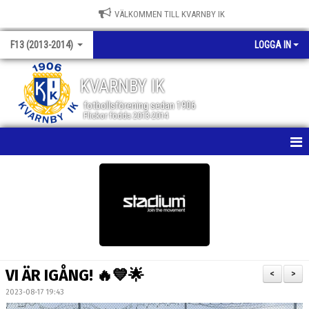
VÄLKOMMEN TILL KVARNBY IK
F13 (2013-2014)
LOGGA IN
KVARNBY IK
fotbollsförening sedan 1906
Flickor födda 2013-2014
HEM
NYHETER
KALENDER
MATCHER
VI ÄR IGÅNG! 🔥💙🌟
<
>
TRUPPEN
2023-08-17 19:43