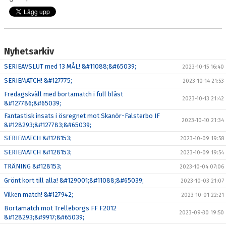
Nyhetsarkiv
SERIEAVSLUT med 13 MÅL! &#11088;&#65039;
2023-10-15 16:40
SERIEMATCH! &#127775;
2023-10-14 21:53
Fredagskväll med bortamatch i full blåst
2023-10-13 21:42
&#127786;&#65039;
Fantastisk insats i ösregnet mot Skanör-Falsterbo IF
2023-10-10 21:34
&#128293;&#127783;&#65039;
SERIEMATCH &#128153;
2023-10-09 19:58
SERIEMATCH &#128153;
2023-10-09 19:54
TRÄNING &#128153;
2023-10-04 07:06
Grönt kort till alla! &#129001;&#11088;&#65039;
2023-10-03 21:07
Vilken match! &#127942;
2023-10-01 22:21
Bortamatch mot Trelleborgs FF F2012
2023-09-30 19:50
&#128293;&#9917;&#65039;