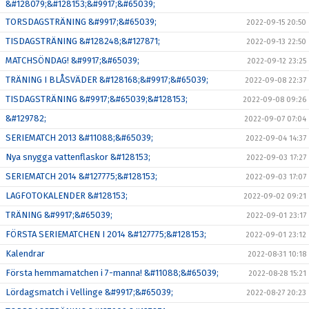
&#128079;&#128153;&#9917;&#65039;
TORSDAGSTRÄNING &#9917;&#65039;
2022-09-15 20:50
TISDAGSTRÄNING &#128248;&#127871;
2022-09-13 22:50
MATCHSÖNDAG! &#9917;&#65039;
2022-09-12 23:25
TRÄNING I BLÅSVÄDER &#128168;&#9917;&#65039;
2022-09-08 22:37
TISDAGSTRÄNING &#9917;&#65039;&#128153;
2022-09-08 09:26
&#129782;
2022-09-07 07:04
SERIEMATCH 2013 &#11088;&#65039;
2022-09-04 14:37
Nya snygga vattenflaskor &#128153;
2022-09-03 17:27
SERIEMATCH 2014 &#127775;&#128153;
2022-09-03 17:07
LAGFOTOKALENDER &#128153;
2022-09-02 09:21
TRÄNING &#9917;&#65039;
2022-09-01 23:17
FÖRSTA SERIEMATCHEN I 2014 &#127775;&#128153;
2022-09-01 23:12
Kalendrar
2022-08-31 10:18
Första hemmamatchen i 7-manna! &#11088;&#65039;
2022-08-28 15:21
Lördagsmatch i Vellinge &#9917;&#65039;
2022-08-27 20:23