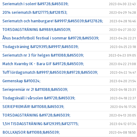
Seriematch i solen! &#9728;&#65039;
2023-04-30 22:43
2014 seriematch &#127775;&#128153;
2023-04-29 14:28
Seriematch och hamburgare! &#9917;&#65039;&#127828;
2023-04-28 16:46
TORSDAGSTRÄNING &#9889;&#65039;
2023-04-27 20:32
Åhus beachfotboll festival i sommar &#9728;&#65039;
2023-04-26 22:21
Tisdagsträning &#129395;&#9917;&#65039;
2023-04-25 23:18
Seriematch nr 3 för helgen &#11088;&#65039;
2023-04-23 09:05
Match Kvarnby IK - Bara GIF &#9728;&#65039;
2023-04-22 21:08
Tuff lördagsmatch &#9917;&#65039;&#9728;&#65039;
2023-04-22 14:47
Gemenskap &#10024;
2023-04-20 21:54
Seriepremiär nr 2! &#11088;&#65039;
2023-04-18 23:31
Tisdagskväll i vårsolen &#9728;&#65039;
2023-04-18 22:37
SERIEPREMIÄR! &#11088;&#65039;
2023-04-16 17:26
TORSDAGSTRÄNING &#9728;&#65039;
2023-04-13 20:05
1,5H TISDAGSTRÄNING &#129395;&#127775;
2023-04-12 07:34
BOLLKAJSOR &#11088;&#65039;
2023-04-08 18:50