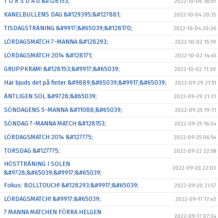
T O R S D A G &#128153;
2022-10-06 18:59
KANELBULLENS DAG &#129395;&#127881;
2022-10-04 20:35
TISDAGSTRÄNING &#9917;&#65039;&#128170;
2022-10-04 20:26
LÖRDAGSMATCH 7-MANNA &#128293;
2022-10-02 15:19
LÖRDAGSMATCH 2014 &#128171;
2022-10-02 14:45
GRUPPKRAM! &#128153;&#9917;&#65039;
2022-10-02 11:30
Här bjuds det på finter &#9889;&#65039;&#9917;&#65039;
2022-09-29 21:51
ÄNTLIGEN SOL &#9728;&#65039;
2022-09-29 21:31
SÖNDAGENS 5-MANNA &#11088;&#65039;
2022-09-25 19:11
SÖNDAG 7-MANNA MATCH &#128153;
2022-09-25 16:34
LÖRDAGSMATCH 2014 &#127775;
2022-09-25 06:54
TORSDAG &#127775;
2022-09-22 22:58
HÖSTTRÄNING I SOLEN
2022-09-20 22:03
&#9728;&#65039;&#9917;&#65039;
Fokus: BOLLTOUCH! &#128293;&#9917;&#65039;
2022-09-20 21:57
LÖRDAGSMATCH! &#9917;&#65039;
2022-09-17 17:43
7 MANNA MATCHEN FÖRRA HELGEN
2022-09-17 07:34