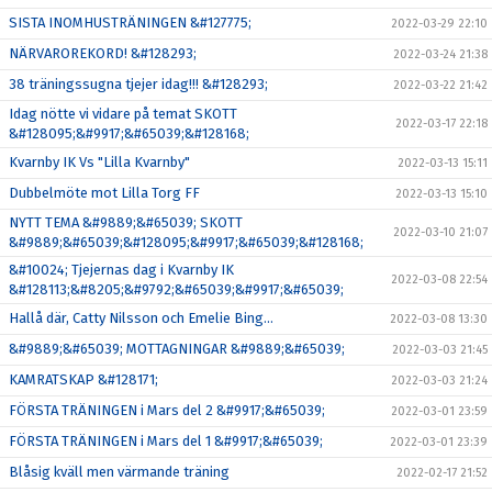
SISTA INOMHUSTRÄNINGEN &#127775;
2022-03-29 22:10
NÄRVAROREKORD! &#128293;
2022-03-24 21:38
38 träningssugna tjejer idag!!! &#128293;
2022-03-22 21:42
Idag nötte vi vidare på temat SKOTT
2022-03-17 22:18
&#128095;&#9917;&#65039;&#128168;
Kvarnby IK Vs "Lilla Kvarnby"
2022-03-13 15:11
Dubbelmöte mot Lilla Torg FF
2022-03-13 15:10
NYTT TEMA &#9889;&#65039; SKOTT
2022-03-10 21:07
&#9889;&#65039;&#128095;&#9917;&#65039;&#128168;
&#10024; Tjejernas dag i Kvarnby IK
2022-03-08 22:54
&#128113;&#8205;&#9792;&#65039;&#9917;&#65039;
Hallå där, Catty Nilsson och Emelie Bing…
2022-03-08 13:30
&#9889;&#65039; MOTTAGNINGAR &#9889;&#65039;
2022-03-03 21:45
KAMRATSKAP &#128171;
2022-03-03 21:24
FÖRSTA TRÄNINGEN i Mars del 2 &#9917;&#65039;
2022-03-01 23:59
FÖRSTA TRÄNINGEN i Mars del 1 &#9917;&#65039;
2022-03-01 23:39
Blåsig kväll men värmande träning
2022-02-17 21:52