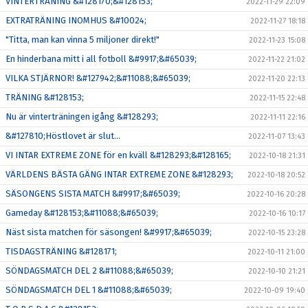
VINTERTRÄNING &#128170;&#128153;
2022-11-29 22:09
EXTRATRÄNING INOMHUS &#10024;
2022-11-27 18:18
"Titta, man kan vinna 5 miljoner direkt!"
2022-11-23 15:08
En hinderbana mitt i all fotboll &#9917;&#65039;
2022-11-22 21:02
VILKA STJÄRNOR! &#127942;&#11088;&#65039;
2022-11-20 22:13
TRÄNING &#128153;
2022-11-15 22:48
Nu är vinterträningen igång &#128293;
2022-11-11 22:16
&#127810;Höstlovet är slut...
2022-11-07 13:43
VI INTAR EXTREME ZONE för en kväll &#128293;&#128165;
2022-10-18 21:31
VÄRLDENS BÄSTA GÄNG INTAR EXTREME ZONE &#128293;
2022-10-18 20:52
SÄSONGENS SISTA MATCH &#9917;&#65039;
2022-10-16 20:28
Gameday &#128153;&#11088;&#65039;
2022-10-16 10:17
Näst sista matchen för säsongen! &#9917;&#65039;
2022-10-15 23:28
TISDAGSTRÄNING &#128171;
2022-10-11 21:00
SÖNDAGSMATCH DEL 2 &#11088;&#65039;
2022-10-10 21:21
SÖNDAGSMATCH DEL 1 &#11088;&#65039;
2022-10-09 19:40