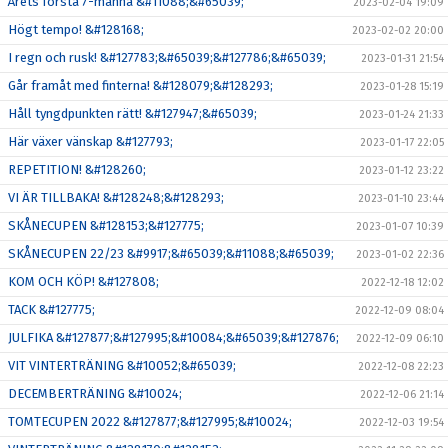
Årets första 7-manna &#11088;&#65039;
2023-02-04 19:09
Högt tempo! &#128168;
2023-02-02 20:00
I regn och rusk! &#127783;&#65039;&#127786;&#65039;
2023-01-31 21:54
Går framåt med finterna! &#128079;&#128293;
2023-01-28 15:19
Håll tyngdpunkten rätt! &#127947;&#65039;
2023-01-24 21:33
Här växer vänskap &#127793;
2023-01-17 22:05
REPETITION! &#128260;
2023-01-12 23:22
VI ÄR TILLBAKA! &#128248;&#128293;
2023-01-10 23:44
SKÅNECUPEN &#128153;&#127775;
2023-01-07 10:39
SKÅNECUPEN 22/23 &#9917;&#65039;&#11088;&#65039;
2023-01-02 22:36
KOM OCH KÖP! &#127808;
2022-12-18 12:02
TACK &#127775;
2022-12-09 08:04
JULFIKA &#127877;&#127995;&#10084;&#65039;&#127876;
2022-12-09 06:10
VIT VINTERTRÄNING &#10052;&#65039;
2022-12-08 22:23
DECEMBERTRÄNING &#10024;
2022-12-06 21:14
TOMTECUPEN 2022 &#127877;&#127995;&#10024;
2022-12-03 19:54