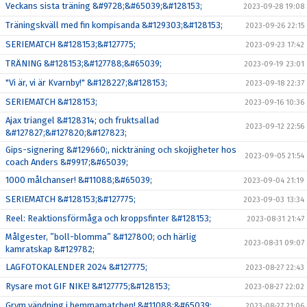
Veckans sista träning &#9728;&#65039;&#128153;
2023-09-28 19:08
Träningskväll med fin kompisanda &#129303;&#128153;
2023-09-26 22:15
SERIEMATCH &#128153;&#127775;
2023-09-23 17:42
TRÄNING &#128153;&#127788;&#65039;
2023-09-19 23:01
"Vi är, vi är Kvarnby!" &#128227;&#128153;
2023-09-18 22:37
SERIEMATCH &#128153;
2023-09-16 10:36
Ajax triangel &#128314; och fruktsallad
2023-09-12 22:56
&#127827;&#127820;&#127823;
Gips-signering &#129660;, nickträning och skojigheter hos
2023-09-05 21:54
coach Anders &#9917;&#65039;
1000 målchanser! &#11088;&#65039;
2023-09-04 21:19
SERIEMATCH &#128153;&#127775;
2023-09-03 13:34
Reel: Reaktionsförmåga och kroppsfinter &#128153;
2023-08-31 21:47
Målgester, ”boll-blomma” &#127800; och härlig
2023-08-31 09:07
kamratskap &#129782;
LAGFOTOKALENDER 2024 &#127775;
2023-08-27 22:43
Rysare mot GIF NIKE! &#127775;&#128153;
2023-08-27 22:02
Grym vändning i hemmamatchen! &#11088;&#65039;
2023-08-27 21:06