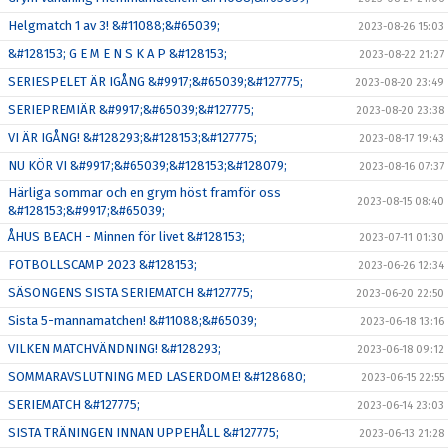
Helgmatch 1 av 3! &#11088;&#65039;
2023-08-26 15:03
&#128153; G E M E N S K A P &#128153;
2023-08-22 21:27
SERIESPELET ÄR IGÅNG &#9917;&#65039;&#127775;
2023-08-20 23:49
SERIEPREMIÄR &#9917;&#65039;&#127775;
2023-08-20 23:38
VI ÄR IGÅNG! &#128293;&#128153;&#127775;
2023-08-17 19:43
NU KÖR VI &#9917;&#65039;&#128153;&#128079;
2023-08-16 07:37
Härliga sommar och en grym höst framför oss
2023-08-15 08:40
&#128153;&#9917;&#65039;
ÅHUS BEACH - Minnen för livet &#128153;
2023-07-11 01:30
FOTBOLLSCAMP 2023 &#128153;
2023-06-26 12:34
SÄSONGENS SISTA SERIEMATCH &#127775;
2023-06-20 22:50
Sista 5-mannamatchen! &#11088;&#65039;
2023-06-18 13:16
VILKEN MATCHVÄNDNING! &#128293;
2023-06-18 09:12
SOMMARAVSLUTNING MED LASERDOME! &#128680;
2023-06-15 22:55
SERIEMATCH &#127775;
2023-06-14 23:03
SISTA TRÄNINGEN INNAN UPPEHÅLL &#127775;
2023-06-13 21:28