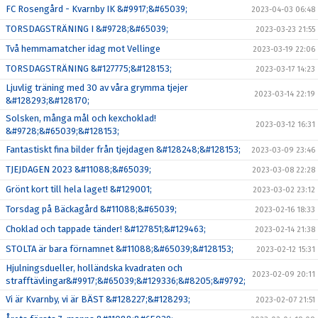
FC Rosengård - Kvarnby IK &#9917;&#65039;
2023-04-03 06:48
TORSDAGSTRÄNING I &#9728;&#65039;
2023-03-23 21:55
Två hemmamatcher idag mot Vellinge
2023-03-19 22:06
TORSDAGSTRÄNING &#127775;&#128153;
2023-03-17 14:23
Ljuvlig träning med 30 av våra grymma tjejer
2023-03-14 22:19
&#128293;&#128170;
Solsken, många mål och kexchoklad!
2023-03-12 16:31
&#9728;&#65039;&#128153;
Fantastiskt fina bilder från tjejdagen &#128248;&#128153;
2023-03-09 23:46
TJEJDAGEN 2023 &#11088;&#65039;
2023-03-08 22:28
Grönt kort till hela laget! &#129001;
2023-03-02 23:12
Torsdag på Bäckagård &#11088;&#65039;
2023-02-16 18:33
Choklad och tappade tänder! &#127851;&#129463;
2023-02-14 21:38
STOLTA är bara förnamnet &#11088;&#65039;&#128153;
2023-02-12 15:31
Hjulningsdueller, holländska kvadraten och
2023-02-09 20:11
strafftävlingar&#9917;&#65039;&#129336;&#8205;&#9792;
Vi är Kvarnby, vi är BÄST &#128227;&#128293;
2023-02-07 21:51