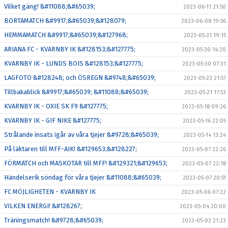
Vilket gäng! &#11088;&#65039;
2023-06-11 21:50
BORTAMATCH &#9917;&#65039;&#128079;
2023-06-08 19:56
HEMMAMATCH &#9917;&#65039;&#127968;
2023-05-31 19:15
ARIANA FC - KVARNBY IK &#128153;&#127775;
2023-05-30 14:20
KVARNBY IK - LUNDS BOIS &#128153;&#127775;
2023-05-30 07:31
LAGFOTO &#128248; och ÖSREGN &#9748;&#65039;
2023-05-23 21:57
Tillbakablick &#9917;&#65039; &#11088;&#65039;
2023-05-21 17:53
KVARNBY IK - OXIE SK F9 &#127775;
2023-05-18 09:26
KVARNBY IK - GIF NIKE &#127775;
2023-05-16 22:05
Strålande insats igår av våra tjejer &#9728;&#65039;
2023-05-14 13:24
På läktaren till MFF-AIK! &#129653;&#128227;
2023-05-07 22:26
FÖRMATCH och MASKOTAR till MFF! &#129321;&#129653;
2023-05-07 22:18
Händelserik söndag för våra tjejer &#11088;&#65039;
2023-05-07 20:51
FC MÖJLIGHETEN - KVARNBY IK
2023-05-06 07:22
VILKEN ENERGI! &#128267;
2023-05-04 20:00
Träningsmatch! &#9728;&#65039;
2023-05-02 21:23