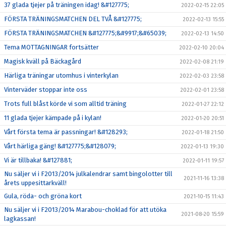
37 glada tjejer på träningen idag! &#127775;
2022-02-15 22:05
FÖRSTA TRÄNINGSMATCHEN DEL TVÅ &#127775;
2022-02-13 15:55
FÖRSTA TRÄNINGSMATCHEN &#127775;&#9917;&#65039;
2022-02-13 14:50
Tema MOTTAGNINGAR fortsätter
2022-02-10 20:04
Magisk kväll på Bäckagård
2022-02-08 21:19
Härliga träningar utomhus i vinterkylan
2022-02-03 23:58
Vinterväder stoppar inte oss
2022-02-01 23:58
Trots full blåst körde vi som alltid träning
2022-01-27 22:12
11 glada tjejer kämpade på i kylan!
2022-01-20 20:51
Vårt första tema är passningar! &#128293;
2022-01-18 21:50
Vårt härliga gäng! &#127775;&#128079;
2022-01-13 19:30
Vi är tillbaka! &#127881;
2022-01-11 19:57
Nu säljer vi i F2013/2014 julkalendrar samt bingolotter till
2021-11-16 13:38
årets uppesittarkväll!
Gula, röda- och gröna kort
2021-10-15 11:43
Nu säljer vi i F2013/2014 Marabou-choklad för att utöka
2021-08-20 15:59
lagkassan!