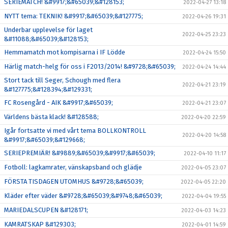
SERIEMATCH! &#9917;&#65039;&#128153;
2022-04-27 13:18
NYTT tema: TEKNIK! &#9917;&#65039;&#127775;
2022-04-26 19:31
Underbar upplevelse för laget
2022-04-25 23:23
&#11088;&#65039;&#128153;
Hemmamatch mot kompisarna i IF Lödde
2022-04-24 15:50
Härlig match-helg för oss i F2013/2014! &#9728;&#65039;
2022-04-24 14:44
Stort tack till Seger, Schough med flera
2022-04-21 23:19
&#127775;&#128394;&#129331;
FC Rosengård - AIK &#9917;&#65039;
2022-04-21 23:07
Världens bästa klack! &#128588;
2022-04-20 22:59
Igår fortsatte vi med vårt tema BOLLKONTROLL
2022-04-20 14:58
&#9917;&#65039;&#129668;
SERIEPREMIÄR! &#9889;&#65039;&#9917;&#65039;
2022-04-10 11:17
Fotboll: lagkamrater, vänskapsband och glädje
2022-04-05 23:07
FÖRSTA TISDAGEN UTOMHUS &#9728;&#65039;
2022-04-05 22:20
Kläder efter väder &#9728;&#65039;&#9748;&#65039;
2022-04-04 19:55
MARIEDALSCUPEN &#128171;
2022-04-03 14:23
KAMRATSKAP &#129303;
2022-04-01 14:59