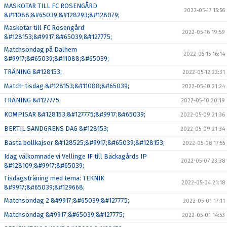
MASKOTAR TILL FC ROSENGÅRD
2022-05-17 15:56
&#11088;&#65039;&#128293;&#128079;
Maskotar till FC Rosengård
2022-05-16 19:59
&#128153;&#9917;&#65039;&#127775;
Matchsöndag på Dalhem
2022-05-15 16:14
&#9917;&#65039;&#11088;&#65039;
TRÄNING &#128153;
2022-05-12 22:31
Match-tisdag &#128153;&#11088;&#65039;
2022-05-10 21:24
TRÄNING &#127775;
2022-05-10 20:19
KOMPISAR &#128153;&#127775;&#9917;&#65039;
2022-05-09 21:36
BERTIL SANDGRENS DAG &#128153;
2022-05-09 21:34
Bästa bollkajsor &#128525;&#9917;&#65039;&#128153;
2022-05-08 17:55
Idag välkomnade vi Vellinge IF till Bäckagårds IP
2022-05-07 23:38
&#128109;&#9917;&#65039;
Tisdagsträning med tema: TEKNIK
2022-05-04 21:18
&#9917;&#65039;&#129668;
Matchsöndag 2 &#9917;&#65039;&#127775;
2022-05-01 17:11
Matchsöndag &#9917;&#65039;&#127775;
2022-05-01 14:53