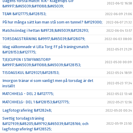
Dagens första match: KIK- Klågerups GIF
2022-06-12 16:58
&#9917;&#65039;&#11088;&#65039;
TEAM &#127775;&#128153;
2022-06-09 21:06
På hur många sätt kan man stå som en tunnel? &#129300;
2022-06-07 21:32
Matchsöndag i hettan &#9728;&#65039;&#128293;
2022-06-04 13:57
TORSDAGSTRÄNING &#9917;&#65039;&#128079;
2022-06-03 08:00
Idag välkomnade vi Lilla Torg FF på träningsmatch
2022-05-31 21:29
&#128153;&#127775;
TJEJCUPEN I STAFFANSTORP
2022-05-30 00:09
&#9917;&#65039;&#11088;&#65039;&#128153;
TISDAGSKUL &#129321;&#128153;
2022-05-24 18:59
Imorgon tränar vi som vanligt men på torsdag är det
2022-05-23 17:34
inställt
MATCHHELG - DEL 2 &#127775;
2022-05-22 13:48
MATCHHELG- DEL 1 &#128153;&#127775;
2022-05-21 12:56
Lagfotografering &#128248;
2022-05-20 00:34
Svettig torsdagsträning
&#127939;&#8205;&#9792;&#65039;&#128166; och
2022-05-19 23:50
lagfotografering! &#128525;