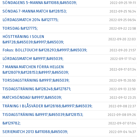
SÖNDAGENS 5-MANNA &#11088;&#65039;
2022-09-25 19:11
SÖNDAG 7-MANNA MATCH &#128153;
2022-09-25 16:34
LÖRDAGSMATCH 2014 &#127775;
2022-09-25 06:54
TORSDAG &#127775;
2022-09-22 22:58
HÖSTTRÄNING I SOLEN
2022-09-20 22:03
&#9728;&#65039;&#9917;&#65039;
Fokus: BOLLTOUCH! &#128293;&#9917;&#65039;
2022-09-20 21:57
LÖRDAGSMATCH! &#9917;&#65039;
2022-09-17 17:43
7 MANNA MATCHEN FÖRRA HELGEN
2022-09-17 07:34
&#128079;&#128153;&#9917;&#65039;
TORSDAGSTRÄNING &#9917;&#65039;
2022-09-15 20:50
TISDAGSTRÄNING &#128248;&#127871;
2022-09-13 22:50
MATCHSÖNDAG! &#9917;&#65039;
2022-09-12 23:25
TRÄNING I BLÅSVÄDER &#128168;&#9917;&#65039;
2022-09-08 22:37
TISDAGSTRÄNING &#9917;&#65039;&#128153;
2022-09-08 09:26
&#129782;
2022-09-07 07:04
SERIEMATCH 2013 &#11088;&#65039;
2022-09-04 14:37