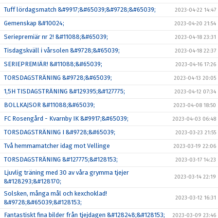
Tuff lördagsmatch &#9917;&#65039;&#9728;&#65039;
2023-04-22 14:47
Gemenskap &#10024;
2023-04-20 21:54
Seriepremiär nr 2! &#11088;&#65039;
2023-04-18 23:31
Tisdagskväll i vårsolen &#9728;&#65039;
2023-04-18 22:37
SERIEPREMIÄR! &#11088;&#65039;
2023-04-16 17:26
TORSDAGSTRÄNING &#9728;&#65039;
2023-04-13 20:05
1,5H TISDAGSTRÄNING &#129395;&#127775;
2023-04-12 07:34
BOLLKAJSOR &#11088;&#65039;
2023-04-08 18:50
FC Rosengård - Kvarnby IK &#9917;&#65039;
2023-04-03 06:48
TORSDAGSTRÄNING I &#9728;&#65039;
2023-03-23 21:55
Två hemmamatcher idag mot Vellinge
2023-03-19 22:06
TORSDAGSTRÄNING &#127775;&#128153;
2023-03-17 14:23
Ljuvlig träning med 30 av våra grymma tjejer
2023-03-14 22:19
&#128293;&#128170;
Solsken, många mål och kexchoklad!
2023-03-12 16:31
&#9728;&#65039;&#128153;
Fantastiskt fina bilder från tjejdagen &#128248;&#128153;
2023-03-09 23:46