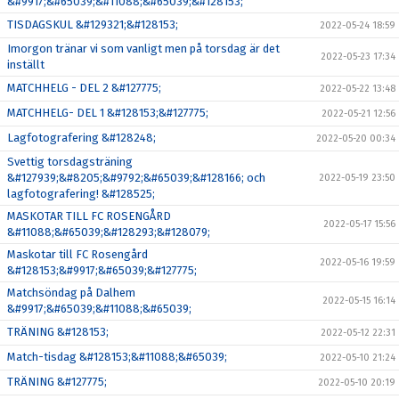
&#9917;&#65039;&#11088;&#65039;&#128153;
TISDAGSKUL &#129321;&#128153;
2022-05-24 18:59
Imorgon tränar vi som vanligt men på torsdag är det
2022-05-23 17:34
inställt
MATCHHELG - DEL 2 &#127775;
2022-05-22 13:48
MATCHHELG- DEL 1 &#128153;&#127775;
2022-05-21 12:56
Lagfotografering &#128248;
2022-05-20 00:34
Svettig torsdagsträning
&#127939;&#8205;&#9792;&#65039;&#128166; och
2022-05-19 23:50
lagfotografering! &#128525;
MASKOTAR TILL FC ROSENGÅRD
2022-05-17 15:56
&#11088;&#65039;&#128293;&#128079;
Maskotar till FC Rosengård
2022-05-16 19:59
&#128153;&#9917;&#65039;&#127775;
Matchsöndag på Dalhem
2022-05-15 16:14
&#9917;&#65039;&#11088;&#65039;
TRÄNING &#128153;
2022-05-12 22:31
Match-tisdag &#128153;&#11088;&#65039;
2022-05-10 21:24
TRÄNING &#127775;
2022-05-10 20:19