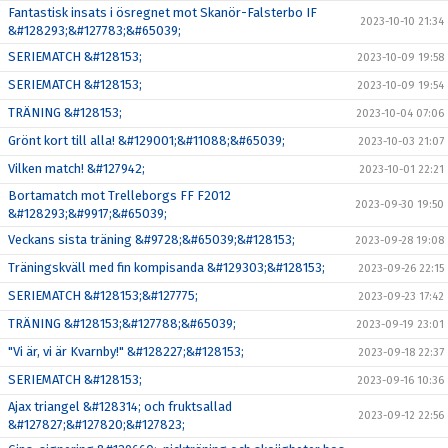
Fantastisk insats i ösregnet mot Skanör-Falsterbo IF
2023-10-10 21:34
&#128293;&#127783;&#65039;
SERIEMATCH &#128153;
2023-10-09 19:58
SERIEMATCH &#128153;
2023-10-09 19:54
TRÄNING &#128153;
2023-10-04 07:06
Grönt kort till alla! &#129001;&#11088;&#65039;
2023-10-03 21:07
Vilken match! &#127942;
2023-10-01 22:21
Bortamatch mot Trelleborgs FF F2012
2023-09-30 19:50
&#128293;&#9917;&#65039;
Veckans sista träning &#9728;&#65039;&#128153;
2023-09-28 19:08
Träningskväll med fin kompisanda &#129303;&#128153;
2023-09-26 22:15
SERIEMATCH &#128153;&#127775;
2023-09-23 17:42
TRÄNING &#128153;&#127788;&#65039;
2023-09-19 23:01
"Vi är, vi är Kvarnby!" &#128227;&#128153;
2023-09-18 22:37
SERIEMATCH &#128153;
2023-09-16 10:36
Ajax triangel &#128314; och fruktsallad
2023-09-12 22:56
&#127827;&#127820;&#127823;