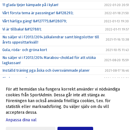
11 glada tjejer kämpade på i kylan!
2022-01-20 20:51
Vårt första tema är passningar! &#128293;
2022-01-18 21:50
Vårt härliga gäng! &#127775;&#128079;
2022-01-13 19:30
Vi är tillbaka! &#127881;
2022-01-11 19:57
Nu säljer vi i F2013/2014 julkalendrar samt bingolotter till
2021-11-16 13:38
årets uppesittarkväll!
Gula, röda- och gröna kort
2021-10-15 11:43
Nu säljer vi i F2013/2014 Marabou-choklad för att utöka
2021-08-20 15:59
lagkassan!
Inställd träning pga åska och översvämmade planer
2021-08-17 16:46
Glad sommar !
2021-06-18 09:56
Seriestarten framflyttad till 22-23 maj!
2021-04-28 08:29
För att hemsidan ska fungera korrekt använder vi nödvändiga
Glöm inte att svara på våra kallelser!
cookies från SportAdmin. Dessa går inte att stänga av.
2021-04-09 15:07
Föreningen kan också använda frivilliga cookies, t.ex. för
Matchregler inför seriespel!
2021-04-08 21:39
statistik eller marknadsföring. Du väljer själv om du vill
acceptera dessa.
Anpassa dina val
Cookie-inställningar
Gå till Webbversion