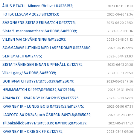
ÅHUS BEACH - Minnen för livet &#128153;
2023-07-11 01:30
FOTBOLLSCAMP 2023 &#128153;
2023-06-26 12:34
SÄSONGENS SISTA SERIEMATCH &#127775;
2023-06-20 22:50
Sista 5-mannamatchen! &#11088;&#65039;
2023-06-18 13:16
VILKEN MATCHVÄNDNING! &#128293;
2023-06-18 09:12
SOMMARAVSLUTNING MED LASERDOME! &#128680;
2023-06-15 22:55
SERIEMATCH &#127775;
2023-06-14 23:03
SISTA TRÄNINGEN INNAN UPPEHÅLL &#127775;
2023-06-13 21:28
Vilket gäng! &#11088;&#65039;
2023-06-11 21:50
BORTAMATCH &#9917;&#65039;&#128079;
2023-06-08 19:56
HEMMAMATCH &#9917;&#65039;&#127968;
2023-05-31 19:15
ARIANA FC - KVARNBY IK &#128153;&#127775;
2023-05-30 14:20
KVARNBY IK - LUNDS BOIS &#128153;&#127775;
2023-05-30 07:31
LAGFOTO &#128248; och ÖSREGN &#9748;&#65039;
2023-05-23 21:57
Tillbakablick &#9917;&#65039; &#11088;&#65039;
2023-05-21 17:53
KVARNBY IK - OXIE SK F9 &#127775;
2023-05-18 09:26