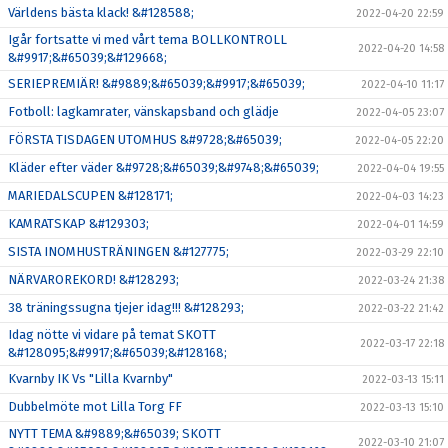
Världens bästa klack! &#128588;
2022-04-20 22:59
Igår fortsatte vi med vårt tema BOLLKONTROLL
2022-04-20 14:58
&#9917;&#65039;&#129668;
SERIEPREMIÄR! &#9889;&#65039;&#9917;&#65039;
2022-04-10 11:17
Fotboll: lagkamrater, vänskapsband och glädje
2022-04-05 23:07
FÖRSTA TISDAGEN UTOMHUS &#9728;&#65039;
2022-04-05 22:20
Kläder efter väder &#9728;&#65039;&#9748;&#65039;
2022-04-04 19:55
MARIEDALSCUPEN &#128171;
2022-04-03 14:23
KAMRATSKAP &#129303;
2022-04-01 14:59
SISTA INOMHUSTRÄNINGEN &#127775;
2022-03-29 22:10
NÄRVAROREKORD! &#128293;
2022-03-24 21:38
38 träningssugna tjejer idag!!! &#128293;
2022-03-22 21:42
Idag nötte vi vidare på temat SKOTT
2022-03-17 22:18
&#128095;&#9917;&#65039;&#128168;
Kvarnby IK Vs "Lilla Kvarnby"
2022-03-13 15:11
Dubbelmöte mot Lilla Torg FF
2022-03-13 15:10
NYTT TEMA &#9889;&#65039; SKOTT
2022-03-10 21:07