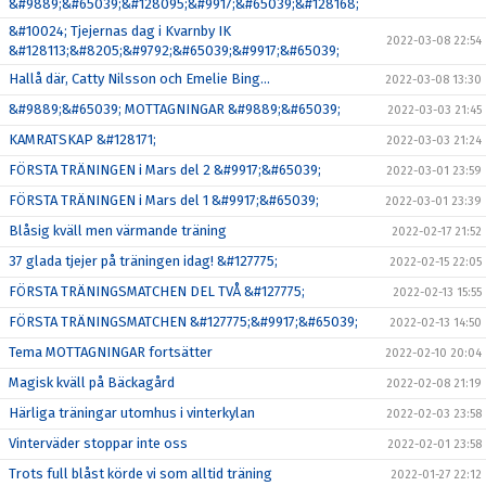
&#9889;&#65039;&#128095;&#9917;&#65039;&#128168;
&#10024; Tjejernas dag i Kvarnby IK
2022-03-08 22:54
&#128113;&#8205;&#9792;&#65039;&#9917;&#65039;
Hallå där, Catty Nilsson och Emelie Bing…
2022-03-08 13:30
&#9889;&#65039; MOTTAGNINGAR &#9889;&#65039;
2022-03-03 21:45
KAMRATSKAP &#128171;
2022-03-03 21:24
FÖRSTA TRÄNINGEN i Mars del 2 &#9917;&#65039;
2022-03-01 23:59
FÖRSTA TRÄNINGEN i Mars del 1 &#9917;&#65039;
2022-03-01 23:39
Blåsig kväll men värmande träning
2022-02-17 21:52
37 glada tjejer på träningen idag! &#127775;
2022-02-15 22:05
FÖRSTA TRÄNINGSMATCHEN DEL TVÅ &#127775;
2022-02-13 15:55
FÖRSTA TRÄNINGSMATCHEN &#127775;&#9917;&#65039;
2022-02-13 14:50
Tema MOTTAGNINGAR fortsätter
2022-02-10 20:04
Magisk kväll på Bäckagård
2022-02-08 21:19
Härliga träningar utomhus i vinterkylan
2022-02-03 23:58
Vinterväder stoppar inte oss
2022-02-01 23:58
Trots full blåst körde vi som alltid träning
2022-01-27 22:12