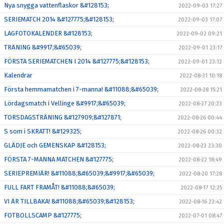
Nya snygga vattenflaskor &#128153;
2022-09-03 17:27
SERIEMATCH 2014 &#127775;&#128153;
2022-09-03 17:07
LAGFOTOKALENDER &#128153;
2022-09-02 09:21
TRÄNING &#9917;&#65039;
2022-09-01 23:17
FÖRSTA SERIEMATCHEN I 2014 &#127775;&#128153;
2022-09-01 23:12
Kalendrar
2022-08-31 10:18
Första hemmamatchen i 7-manna! &#11088;&#65039;
2022-08-28 15:21
Lördagsmatch i Vellinge &#9917;&#65039;
2022-08-27 20:23
TORSDAGSTRÄNING &#127909;&#127871;
2022-08-26 00:44
S som i SKRATT! &#129325;
2022-08-26 00:32
GLÄDJE och GEMENSKAP &#128153;
2022-08-23 23:30
FÖRSTA 7-MANNA MATCHEN &#127775;
2022-08-22 18:49
SERIEPREMIÄR! &#11088;&#65039;&#9917;&#65039;
2022-08-20 17:28
FULL FART FRAMÅT! &#11088;&#65039;
2022-08-17 12:25
VI ÄR TILLBAKA! &#11088;&#65039;&#128153;
2022-08-16 23:42
FOTBOLLSCAMP &#127775;
2022-07-01 08:47