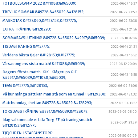
FOTBOLLSCAMP 2022 &#11088;&#65039;
2022-06-27 16:37
TREVLIG SOMMAR &#9728;&#65039;&#128153;
2022-06-22 23:59
MASKOTAR &#128060;&#128153;&#127775;
2022-06-22 23:38
EXTRA-TRÄNING &#128293;
2022-06-21 21:56
SOMMARAVSLUTNING! &#9728;&#65039;&#9917;&#65039;
2022-06-18 07:54
TISDAGTRÄNING &#127775;
2022-06-14 21:31
Världens bästa tjejer &#128153;&#127775;
2022-06-13 16:52
Vårsäsongens sista match! &#11088;&#65039;
2022-06-12 20:04
Dagens första match: KIK- Klågerups GIF
2022-06-12 16:58
&#9917;&#65039;&#11088;&#65039;
TEAM &#127775;&#128153;
2022-06-09 21:06
På hur många sätt kan man stå som en tunnel? &#129300;
2022-06-07 21:32
Matchsöndag i hettan &#9728;&#65039;&#128293;
2022-06-04 13:57
TORSDAGSTRÄNING &#9917;&#65039;&#128079;
2022-06-03 08:00
Idag välkomnade vi Lilla Torg FF på träningsmatch
2022-05-31 21:29
&#128153;&#127775;
TJEJCUPEN I STAFFANSTORP
2022-05-30 00:09