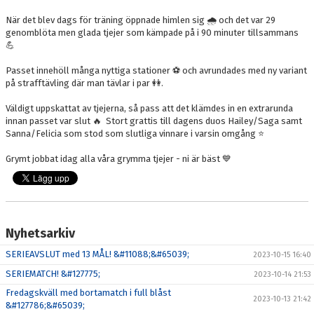
När det blev dags för träning öppnade himlen sig 🌧️ och det var 29
genomblöta men glada tjejer som kämpade på i 90 minuter tillsammans
💪
Passet innehöll många nyttiga stationer ⚽️ och avrundades med ny variant
på strafftävling där man tävlar i par 👭.
Väldigt uppskattat av tjejerna, så pass att det klämdes in en extrarunda
innan passet var slut 🔥 Stort grattis till dagens duos Hailey/Saga samt
Sanna/Felicia som stod som slutliga vinnare i varsin omgång ⭐️
Grymt jobbat idag alla våra grymma tjejer - ni är bäst 💙
Nyhetsarkiv
SERIEAVSLUT med 13 MÅL! &#11088;&#65039;
2023-10-15 16:40
SERIEMATCH! &#127775;
2023-10-14 21:53
Fredagskväll med bortamatch i full blåst
2023-10-13 21:42
&#127786;&#65039;