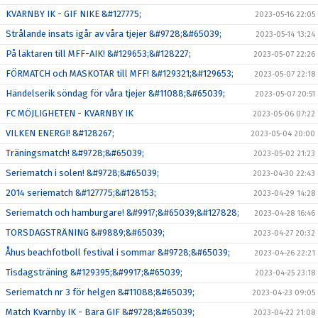
KVARNBY IK - GIF NIKE &#127775;
2023-05-16 22:05
Strålande insats igår av våra tjejer &#9728;&#65039;
2023-05-14 13:24
På läktaren till MFF-AIK! &#129653;&#128227;
2023-05-07 22:26
FÖRMATCH och MASKOTAR till MFF! &#129321;&#129653;
2023-05-07 22:18
Händelserik söndag för våra tjejer &#11088;&#65039;
2023-05-07 20:51
FC MÖJLIGHETEN - KVARNBY IK
2023-05-06 07:22
VILKEN ENERGI! &#128267;
2023-05-04 20:00
Träningsmatch! &#9728;&#65039;
2023-05-02 21:23
Seriematch i solen! &#9728;&#65039;
2023-04-30 22:43
2014 seriematch &#127775;&#128153;
2023-04-29 14:28
Seriematch och hamburgare! &#9917;&#65039;&#127828;
2023-04-28 16:46
TORSDAGSTRÄNING &#9889;&#65039;
2023-04-27 20:32
Åhus beachfotboll festival i sommar &#9728;&#65039;
2023-04-26 22:21
Tisdagsträning &#129395;&#9917;&#65039;
2023-04-25 23:18
Seriematch nr 3 för helgen &#11088;&#65039;
2023-04-23 09:05
Match Kvarnby IK - Bara GIF &#9728;&#65039;
2023-04-22 21:08