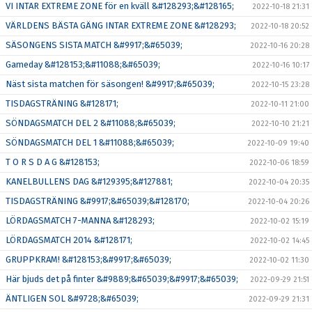
VI INTAR EXTREME ZONE för en kväll &#128293;&#128165;
2022-10-18 21:31
VÄRLDENS BÄSTA GÄNG INTAR EXTREME ZONE &#128293;
2022-10-18 20:52
SÄSONGENS SISTA MATCH &#9917;&#65039;
2022-10-16 20:28
Gameday &#128153;&#11088;&#65039;
2022-10-16 10:17
Näst sista matchen för säsongen! &#9917;&#65039;
2022-10-15 23:28
TISDAGSTRÄNING &#128171;
2022-10-11 21:00
SÖNDAGSMATCH DEL 2 &#11088;&#65039;
2022-10-10 21:21
SÖNDAGSMATCH DEL 1 &#11088;&#65039;
2022-10-09 19:40
T O R S D A G &#128153;
2022-10-06 18:59
KANELBULLENS DAG &#129395;&#127881;
2022-10-04 20:35
TISDAGSTRÄNING &#9917;&#65039;&#128170;
2022-10-04 20:26
LÖRDAGSMATCH 7-MANNA &#128293;
2022-10-02 15:19
LÖRDAGSMATCH 2014 &#128171;
2022-10-02 14:45
GRUPPKRAM! &#128153;&#9917;&#65039;
2022-10-02 11:30
Här bjuds det på finter &#9889;&#65039;&#9917;&#65039;
2022-09-29 21:51
ÄNTLIGEN SOL &#9728;&#65039;
2022-09-29 21:31