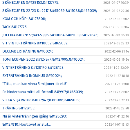
SKÅNECUPEN &#128153;&#127775;
2023-01-07 10:39
SKÅNECUPEN 22/23 &#9917;&#65039;&#11088;&#65039;
2023-01-02 22:36
KOM OCH KÖP! &#127808;
2022-12-18 12:02
TACK &#127775;
2022-12-09 08:04
JULFIKA &#127877;&#127995;&#10084;&#65039;&#127876;
2022-12-09 06:10
VIT VINTERTRÄNING &#10052;&#65039;
2022-12-08 22:23
DECEMBERTRÄNING &#10024;
2022-12-06 21:14
TOMTECUPEN 2022 &#127877;&#127995;&#10024;
2022-12-03 19:54
VINTERTRÄNING &#128170;&#128153;
2022-11-29 22:09
EXTRATRÄNING INOMHUS &#10024;
2022-11-27 18:18
"Titta, man kan vinna 5 miljoner direkt!"
2022-11-23 15:08
En hinderbana mitt i all fotboll &#9917;&#65039;
2022-11-22 21:02
VILKA STJÄRNOR! &#127942;&#11088;&#65039;
2022-11-20 22:13
TRÄNING &#128153;
2022-11-15 22:48
Nu är vinterträningen igång &#128293;
2022-11-11 22:16
&#127810;Höstlovet är slut...
2022-11-07 13:43