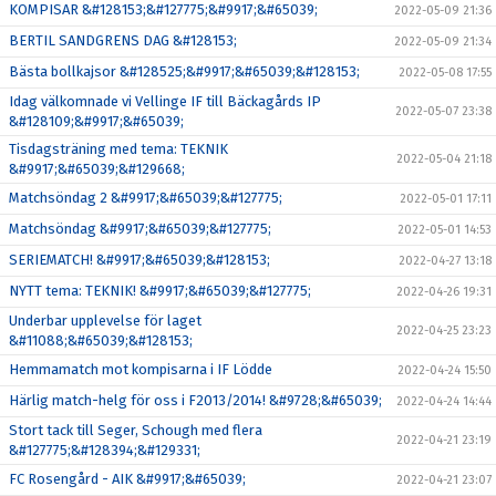
KOMPISAR &#128153;&#127775;&#9917;&#65039;
2022-05-09 21:36
BERTIL SANDGRENS DAG &#128153;
2022-05-09 21:34
Bästa bollkajsor &#128525;&#9917;&#65039;&#128153;
2022-05-08 17:55
Idag välkomnade vi Vellinge IF till Bäckagårds IP
2022-05-07 23:38
&#128109;&#9917;&#65039;
Tisdagsträning med tema: TEKNIK
2022-05-04 21:18
&#9917;&#65039;&#129668;
Matchsöndag 2 &#9917;&#65039;&#127775;
2022-05-01 17:11
Matchsöndag &#9917;&#65039;&#127775;
2022-05-01 14:53
SERIEMATCH! &#9917;&#65039;&#128153;
2022-04-27 13:18
NYTT tema: TEKNIK! &#9917;&#65039;&#127775;
2022-04-26 19:31
Underbar upplevelse för laget
2022-04-25 23:23
&#11088;&#65039;&#128153;
Hemmamatch mot kompisarna i IF Lödde
2022-04-24 15:50
Härlig match-helg för oss i F2013/2014! &#9728;&#65039;
2022-04-24 14:44
Stort tack till Seger, Schough med flera
2022-04-21 23:19
&#127775;&#128394;&#129331;
FC Rosengård - AIK &#9917;&#65039;
2022-04-21 23:07