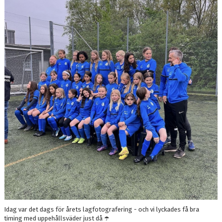
BILDGALLERI
DOKUMENT
KONTAKT
Idag var det dags för årets lagfotografering - och vi lyckades få bra
timing med uppehållsväder just då ☂️