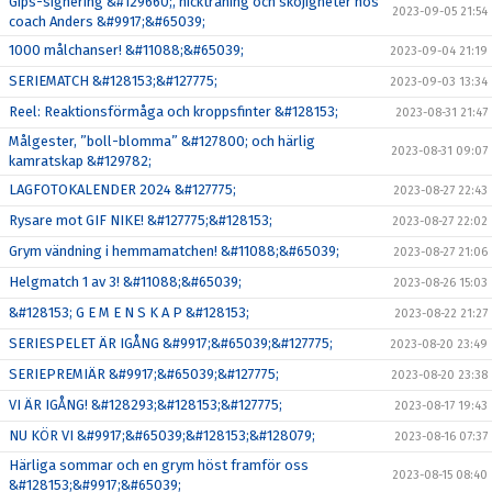
Gips-signering &#129660;, nickträning och skojigheter hos
2023-09-05 21:54
coach Anders &#9917;&#65039;
1000 målchanser! &#11088;&#65039;
2023-09-04 21:19
SERIEMATCH &#128153;&#127775;
2023-09-03 13:34
Reel: Reaktionsförmåga och kroppsfinter &#128153;
2023-08-31 21:47
Målgester, ”boll-blomma” &#127800; och härlig
2023-08-31 09:07
kamratskap &#129782;
LAGFOTOKALENDER 2024 &#127775;
2023-08-27 22:43
Rysare mot GIF NIKE! &#127775;&#128153;
2023-08-27 22:02
Grym vändning i hemmamatchen! &#11088;&#65039;
2023-08-27 21:06
Helgmatch 1 av 3! &#11088;&#65039;
2023-08-26 15:03
&#128153; G E M E N S K A P &#128153;
2023-08-22 21:27
SERIESPELET ÄR IGÅNG &#9917;&#65039;&#127775;
2023-08-20 23:49
SERIEPREMIÄR &#9917;&#65039;&#127775;
2023-08-20 23:38
VI ÄR IGÅNG! &#128293;&#128153;&#127775;
2023-08-17 19:43
NU KÖR VI &#9917;&#65039;&#128153;&#128079;
2023-08-16 07:37
Härliga sommar och en grym höst framför oss
2023-08-15 08:40
&#128153;&#9917;&#65039;