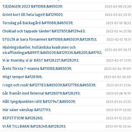
TJEJDAGEN 2023 &#11088;&#65039;
2023-03-08 22:28
Grönt kort till hela laget! &#129001;
2023-03-02 23:12
Torsdag på Bäckagård &#11088;&#65039;
2023-02-16 18:33
Choklad och tappade tänder! &#127851;&#129463;
2023-02-14 21:38
STOLTA är bara förnamnet &#11088;&#65039;&#128153;
2023-02-12 15:31
Hjulningsdueller, holländska kvadraten och
2023-02-09 20:11
strafftävlingar&#9917;&#65039;&#129336;&#8205;&#9792;
Vi är Kvarnby, vi är BÄST &#128227;&#128293;
2023-02-07 21:51
Årets första 7-manna &#11088;&#65039;
2023-02-04 19:09
Högt tempo! &#128168;
2023-02-02 20:00
I regn och rusk! &#127783;&#65039;&#127786;&#65039;
2023-01-31 21:54
Går framåt med finterna! &#128079;&#128293;
2023-01-28 15:19
Håll tyngdpunkten rätt! &#127947;&#65039;
2023-01-24 21:33
Här växer vänskap &#127793;
2023-01-17 22:05
REPETITION! &#128260;
2023-01-12 23:22
VI ÄR TILLBAKA! &#128248;&#128293;
2023-01-10 23:44