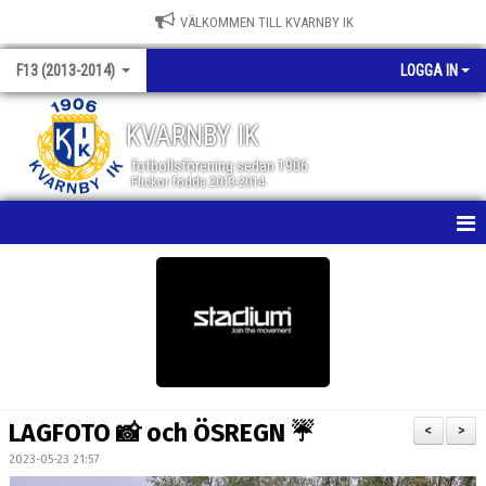
VÄLKOMMEN TILL KVARNBY IK
F13 (2013-2014)
LOGGA IN
KVARNBY IK
fotbollsförening sedan 1906
Flickor födda 2013-2014
HEM
NYHETER
KALENDER
MATCHER
LAGFOTO 📸 och ÖSREGN ☔️
<
>
TRUPPEN
2023-05-23 21:57