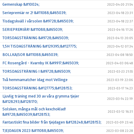
Gemenskap &#10024;
2023-04-20 21:54
Seriepremiär nr 2! &#11088;&#65039;
2023-04-18 23:31
Tisdagskväll i vårsolen &#9728;&#65039;
2023-04-18 22:37
SERIEPREMIÄR! &#11088;&#65039;
2023-04-16 17:26
TORSDAGSTRÄNING &#9728;&#65039;
2023-04-13 20:05
1,5H TISDAGSTRÄNING &#129395;&#127775;
2023-04-12 07:34
BOLLKAJSOR &#11088;&#65039;
2023-04-08 18:50
FC Rosengård - Kvarnby IK &#9917;&#65039;
2023-04-03 06:48
TORSDAGSTRÄNING I &#9728;&#65039;
2023-03-23 21:55
Två hemmamatcher idag mot Vellinge
2023-03-19 22:06
TORSDAGSTRÄNING &#127775;&#128153;
2023-03-17 14:23
Ljuvlig träning med 30 av våra grymma tjejer
2023-03-14 22:19
&#128293;&#128170;
Solsken, många mål och kexchoklad!
2023-03-12 16:31
&#9728;&#65039;&#128153;
Fantastiskt fina bilder från tjejdagen &#128248;&#128153;
2023-03-09 23:46
TJEJDAGEN 2023 &#11088;&#65039;
2023-03-08 22:28