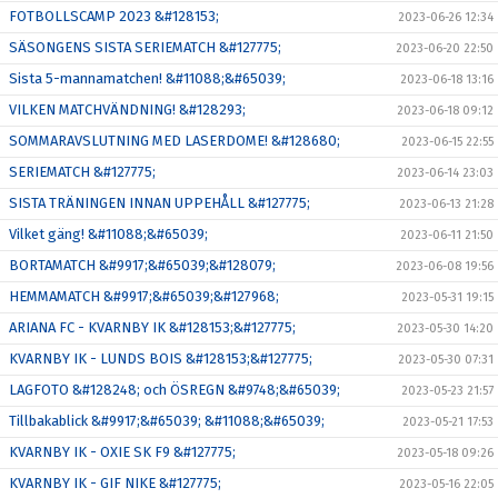
FOTBOLLSCAMP 2023 &#128153;
2023-06-26 12:34
SÄSONGENS SISTA SERIEMATCH &#127775;
2023-06-20 22:50
Sista 5-mannamatchen! &#11088;&#65039;
2023-06-18 13:16
VILKEN MATCHVÄNDNING! &#128293;
2023-06-18 09:12
SOMMARAVSLUTNING MED LASERDOME! &#128680;
2023-06-15 22:55
SERIEMATCH &#127775;
2023-06-14 23:03
SISTA TRÄNINGEN INNAN UPPEHÅLL &#127775;
2023-06-13 21:28
Vilket gäng! &#11088;&#65039;
2023-06-11 21:50
BORTAMATCH &#9917;&#65039;&#128079;
2023-06-08 19:56
HEMMAMATCH &#9917;&#65039;&#127968;
2023-05-31 19:15
ARIANA FC - KVARNBY IK &#128153;&#127775;
2023-05-30 14:20
KVARNBY IK - LUNDS BOIS &#128153;&#127775;
2023-05-30 07:31
LAGFOTO &#128248; och ÖSREGN &#9748;&#65039;
2023-05-23 21:57
Tillbakablick &#9917;&#65039; &#11088;&#65039;
2023-05-21 17:53
KVARNBY IK - OXIE SK F9 &#127775;
2023-05-18 09:26
KVARNBY IK - GIF NIKE &#127775;
2023-05-16 22:05