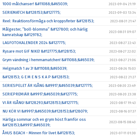
1000 målchanser! &#11088;&#65039;
2023-09-04 21:19
SERIEMATCH &#128153;&#127775;
2023-09-03 13:34
Reel: Reaktionsförmåga och kroppsfinter &#128153;
2023-08-31 21:47
Målgester, ”boll-blomma” &#127800; och härlig
2023-08-31 09:07
kamratskap &#129782;
LAGFOTOKALENDER 2024 &#127775;
2023-08-27 22:43
Rysare mot GIF NIKE! &#127775;&#128153;
2023-08-27 22:02
Grym vändning i hemmamatchen! &#11088;&#65039;
2023-08-27 21:06
Helgmatch 1 av 3! &#11088;&#65039;
2023-08-26 15:03
&#128153; G E M E N S K A P &#128153;
2023-08-22 21:27
SERIESPELET ÄR IGÅNG &#9917;&#65039;&#127775;
2023-08-20 23:49
SERIEPREMIÄR &#9917;&#65039;&#127775;
2023-08-20 23:38
VI ÄR IGÅNG! &#128293;&#128153;&#127775;
2023-08-17 19:43
NU KÖR VI &#9917;&#65039;&#128153;&#128079;
2023-08-16 07:37
Härliga sommar och en grym höst framför oss
2023-08-15 08:40
&#128153;&#9917;&#65039;
ÅHUS BEACH - Minnen för livet &#128153;
2023-07-11 01:30