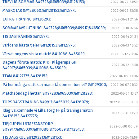
TREVLIG SOMMAR &#9728;&#65039;&#128153;
2022-06-22 23:59
MASKOTAR &#128060;&#128153;&#127775;
2022-06-22 23:38
EXTRA-TRÄNING &#128293;
2022-06-21 21:56
SOMMARAVSLUTNING! &#9728;&#65039;&#9917;&#65039;
2022-06-18 07:54
TISDAGTRÄNING &#127775;
2022-06-14 21:31
Världens bästa tjejer &#128153;&#127775;
2022-06-13 16:52
Vårsäsongens sista match! &#11088;&#65039;
2022-06-12 20:04
Dagens första match: KIK- Klågerups GIF
2022-06-12 16:58
&#9917;&#65039;&#11088;&#65039;
TEAM &#127775;&#128153;
2022-06-09 21:06
På hur många sätt kan man stå som en tunnel? &#129300;
2022-06-07 21:32
Matchsöndag i hettan &#9728;&#65039;&#128293;
2022-06-04 13:57
TORSDAGSTRÄNING &#9917;&#65039;&#128079;
2022-06-03 08:00
Idag välkomnade vi Lilla Torg FF på träningsmatch
2022-05-31 21:29
&#128153;&#127775;
TJEJCUPEN I STAFFANSTORP
2022-05-30 00:09
&#9917;&#65039;&#11088;&#65039;&#128153;
TISDAGSKUL &#129321;&#128153;
2022-05-24 18:59