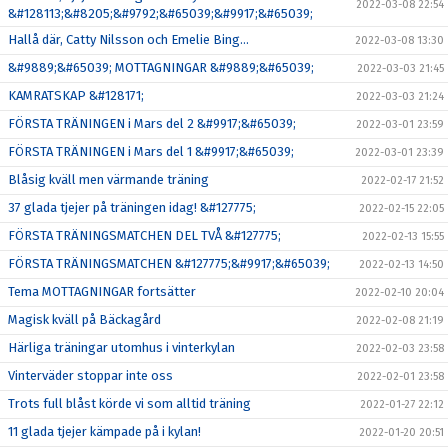
2022-03-08 22:54
&#128113;&#8205;&#9792;&#65039;&#9917;&#65039;
Hallå där, Catty Nilsson och Emelie Bing…
2022-03-08 13:30
&#9889;&#65039; MOTTAGNINGAR &#9889;&#65039;
2022-03-03 21:45
KAMRATSKAP &#128171;
2022-03-03 21:24
FÖRSTA TRÄNINGEN i Mars del 2 &#9917;&#65039;
2022-03-01 23:59
FÖRSTA TRÄNINGEN i Mars del 1 &#9917;&#65039;
2022-03-01 23:39
Blåsig kväll men värmande träning
2022-02-17 21:52
37 glada tjejer på träningen idag! &#127775;
2022-02-15 22:05
FÖRSTA TRÄNINGSMATCHEN DEL TVÅ &#127775;
2022-02-13 15:55
FÖRSTA TRÄNINGSMATCHEN &#127775;&#9917;&#65039;
2022-02-13 14:50
Tema MOTTAGNINGAR fortsätter
2022-02-10 20:04
Magisk kväll på Bäckagård
2022-02-08 21:19
Härliga träningar utomhus i vinterkylan
2022-02-03 23:58
Vinterväder stoppar inte oss
2022-02-01 23:58
Trots full blåst körde vi som alltid träning
2022-01-27 22:12
11 glada tjejer kämpade på i kylan!
2022-01-20 20:51