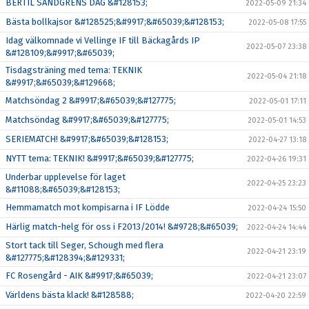
BERTIL SANDGRENS DAG &#128153;
2022-05-09 21:34
Bästa bollkajsor &#128525;&#9917;&#65039;&#128153;
2022-05-08 17:55
Idag välkomnade vi Vellinge IF till Bäckagårds IP
2022-05-07 23:38
&#128109;&#9917;&#65039;
Tisdagsträning med tema: TEKNIK
2022-05-04 21:18
&#9917;&#65039;&#129668;
Matchsöndag 2 &#9917;&#65039;&#127775;
2022-05-01 17:11
Matchsöndag &#9917;&#65039;&#127775;
2022-05-01 14:53
SERIEMATCH! &#9917;&#65039;&#128153;
2022-04-27 13:18
NYTT tema: TEKNIK! &#9917;&#65039;&#127775;
2022-04-26 19:31
Underbar upplevelse för laget
2022-04-25 23:23
&#11088;&#65039;&#128153;
Hemmamatch mot kompisarna i IF Lödde
2022-04-24 15:50
Härlig match-helg för oss i F2013/2014! &#9728;&#65039;
2022-04-24 14:44
Stort tack till Seger, Schough med flera
2022-04-21 23:19
&#127775;&#128394;&#129331;
FC Rosengård - AIK &#9917;&#65039;
2022-04-21 23:07
Världens bästa klack! &#128588;
2022-04-20 22:59