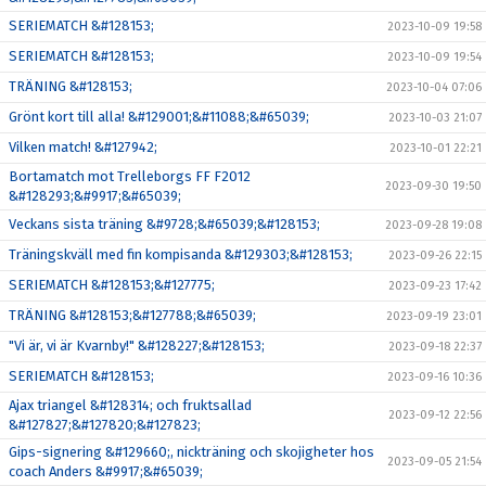
SERIEMATCH &#128153;
2023-10-09 19:58
SERIEMATCH &#128153;
2023-10-09 19:54
TRÄNING &#128153;
2023-10-04 07:06
Grönt kort till alla! &#129001;&#11088;&#65039;
2023-10-03 21:07
Vilken match! &#127942;
2023-10-01 22:21
Bortamatch mot Trelleborgs FF F2012
2023-09-30 19:50
&#128293;&#9917;&#65039;
Veckans sista träning &#9728;&#65039;&#128153;
2023-09-28 19:08
Träningskväll med fin kompisanda &#129303;&#128153;
2023-09-26 22:15
SERIEMATCH &#128153;&#127775;
2023-09-23 17:42
TRÄNING &#128153;&#127788;&#65039;
2023-09-19 23:01
"Vi är, vi är Kvarnby!" &#128227;&#128153;
2023-09-18 22:37
SERIEMATCH &#128153;
2023-09-16 10:36
Ajax triangel &#128314; och fruktsallad
2023-09-12 22:56
&#127827;&#127820;&#127823;
Gips-signering &#129660;, nickträning och skojigheter hos
2023-09-05 21:54
coach Anders &#9917;&#65039;