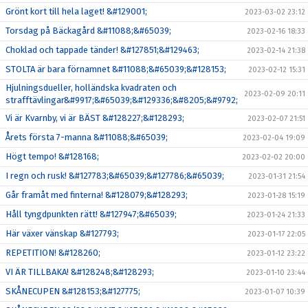
Grönt kort till hela laget! &#129001;
2023-03-02 23:12
Torsdag på Bäckagård &#11088;&#65039;
2023-02-16 18:33
Choklad och tappade tänder! &#127851;&#129463;
2023-02-14 21:38
STOLTA är bara förnamnet &#11088;&#65039;&#128153;
2023-02-12 15:31
Hjulningsdueller, holländska kvadraten och
2023-02-09 20:11
strafftävlingar&#9917;&#65039;&#129336;&#8205;&#9792;
Vi är Kvarnby, vi är BÄST &#128227;&#128293;
2023-02-07 21:51
Årets första 7-manna &#11088;&#65039;
2023-02-04 19:09
Högt tempo! &#128168;
2023-02-02 20:00
I regn och rusk! &#127783;&#65039;&#127786;&#65039;
2023-01-31 21:54
Går framåt med finterna! &#128079;&#128293;
2023-01-28 15:19
Håll tyngdpunkten rätt! &#127947;&#65039;
2023-01-24 21:33
Här växer vänskap &#127793;
2023-01-17 22:05
REPETITION! &#128260;
2023-01-12 23:22
VI ÄR TILLBAKA! &#128248;&#128293;
2023-01-10 23:44
SKÅNECUPEN &#128153;&#127775;
2023-01-07 10:39