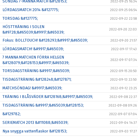
SÖNDAG 7-MANNA MATCH &#128153;
2022-09-25 16:34
LÖRDAGSMATCH 2014 &#127775;
2022-09-25 06:54
TORSDAG &#127775;
2022-09-22 22:58
HÖSTTRÄNING I SOLEN
2022-09-20 22:03
&#9728;&#65039;&#9917;&#65039;
Fokus: BOLLTOUCH! &#128293;&#9917;&#65039;
2022-09-20 21:57
LÖRDAGSMATCH! &#9917;&#65039;
2022-09-17 17:43
7 MANNA MATCHEN FÖRRA HELGEN
2022-09-17 07:34
&#128079;&#128153;&#9917;&#65039;
TORSDAGSTRÄNING &#9917;&#65039;
2022-09-15 20:50
TISDAGSTRÄNING &#128248;&#127871;
2022-09-13 22:50
MATCHSÖNDAG! &#9917;&#65039;
2022-09-12 23:25
TRÄNING I BLÅSVÄDER &#128168;&#9917;&#65039;
2022-09-08 22:37
TISDAGSTRÄNING &#9917;&#65039;&#128153;
2022-09-08 09:26
&#129782;
2022-09-07 07:04
SERIEMATCH 2013 &#11088;&#65039;
2022-09-04 14:37
Nya snygga vattenflaskor &#128153;
2022-09-03 17:27