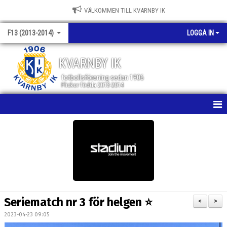
VÄLKOMMEN TILL KVARNBY IK
F13 (2013-2014)
LOGGA IN
KVARNBY IK
fotbollsförening sedan 1906
Flickor födda 2013-2014
HEM
NYHETER
KALENDER
MATCHER
Seriematch nr 3 för helgen ⭐️
<
>
TRUPPEN
2023-04-23 09:05