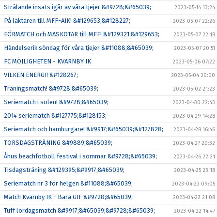
Strålande insats igår av våra tjejer &#9728;&#65039;
2023-05-14 13:24
På läktaren till MFF-AIK! &#129653;&#128227;
2023-05-07 22:26
FÖRMATCH och MASKOTAR till MFF! &#129321;&#129653;
2023-05-07 22:18
Händelserik söndag för våra tjejer &#11088;&#65039;
2023-05-07 20:51
FC MÖJLIGHETEN - KVARNBY IK
2023-05-06 07:22
VILKEN ENERGI! &#128267;
2023-05-04 20:00
Träningsmatch! &#9728;&#65039;
2023-05-02 21:23
Seriematch i solen! &#9728;&#65039;
2023-04-30 22:43
2014 seriematch &#127775;&#128153;
2023-04-29 14:28
Seriematch och hamburgare! &#9917;&#65039;&#127828;
2023-04-28 16:46
TORSDAGSTRÄNING &#9889;&#65039;
2023-04-27 20:32
Åhus beachfotboll festival i sommar &#9728;&#65039;
2023-04-26 22:21
Tisdagsträning &#129395;&#9917;&#65039;
2023-04-25 23:18
Seriematch nr 3 för helgen &#11088;&#65039;
2023-04-23 09:05
Match Kvarnby IK - Bara GIF &#9728;&#65039;
2023-04-22 21:08
Tuff lördagsmatch &#9917;&#65039;&#9728;&#65039;
2023-04-22 14:47