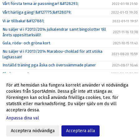
Vårt första tema är passningar! &#128293;
2022-01-18 21:50
Vårt härliga gäng! &#127775;&#128079;
2022-01-13 19:30
Vi är tillbaka! &#127881;
2022-01-11 19:57
Nu säljer vi i F2013/2014 julkalendrar samt bingolotter till
2021-11-16 13:38
årets uppesittarkväll!
Gula, röda- och gröna kort
2021-10-15 11:43
Nu säljer vi i F2013/2014 Marabou-choklad för att utöka
2021-08-20 15:59
lagkassan!
Inställd träning pga åska och översvämmade planer
2021-08-17 16:46
Glad sommar !
2021-06-18 09:56
Seriestarten framflyttad till 22-23 maj!
2021-04-28 08:29
För att hemsidan ska fungera korrekt använder vi nödvändiga
Glöm inte att svara på våra kallelser!
cookies från SportAdmin. Dessa går inte att stänga av.
2021-04-09 15:07
Föreningen kan också använda frivilliga cookies, t.ex. för
Matchregler inför seriespel!
2021-04-08 21:39
statistik eller marknadsföring. Du väljer själv om du vill
acceptera dessa.
Anpassa dina val
Cookie-inställningar
Gå till Webbversion
Acceptera nödvändiga
Acceptera alla