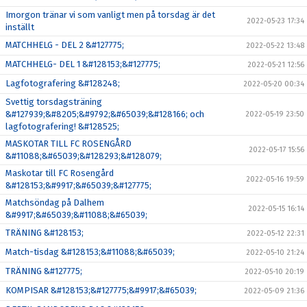
Imorgon tränar vi som vanligt men på torsdag är det
2022-05-23 17:34
inställt
MATCHHELG - DEL 2 &#127775;
2022-05-22 13:48
MATCHHELG- DEL 1 &#128153;&#127775;
2022-05-21 12:56
Lagfotografering &#128248;
2022-05-20 00:34
Svettig torsdagsträning
&#127939;&#8205;&#9792;&#65039;&#128166; och
2022-05-19 23:50
lagfotografering! &#128525;
MASKOTAR TILL FC ROSENGÅRD
2022-05-17 15:56
&#11088;&#65039;&#128293;&#128079;
Maskotar till FC Rosengård
2022-05-16 19:59
&#128153;&#9917;&#65039;&#127775;
Matchsöndag på Dalhem
2022-05-15 16:14
&#9917;&#65039;&#11088;&#65039;
TRÄNING &#128153;
2022-05-12 22:31
Match-tisdag &#128153;&#11088;&#65039;
2022-05-10 21:24
TRÄNING &#127775;
2022-05-10 20:19
KOMPISAR &#128153;&#127775;&#9917;&#65039;
2022-05-09 21:36