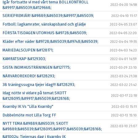
Igår fortsatte vi med vårt tema BOLLKONTROLL
2022-04-20 14:58
&#9917;&#65039;&#129668;
SERIEPREMIÄR! &#9889;&#65039;&#9917;&#65039;
2022-04-10 11:17
Fotboll: lagkamrater, vänskapsband och glädje
2022-04-05 23:07
FÖRSTA TISDAGEN UTOMHUS &#9728;&#65039;
2022-04-05 22:20
Kläder efter väder &#9728;&#65039;&#9748;&#65039;
2022-04-04 19:55
MARIEDALSCUPEN &#128171;
2022-04-03 14:23
KAMRATSKAP &#129303;
2022-04-01 14:59
SISTA INOMHUSTRÄNINGEN &#127775;
2022-03-29 22:10
NÄRVAROREKORD! &#128293;
2022-03-24 21:38
38 träningssugna tjejer idag!!! &#128293;
2022-03-22 21:42
Idag nötte vi vidare på temat SKOTT
2022-03-17 22:18
&#128095;&#9917;&#65039;&#128168;
Kvarnby IK Vs "Lilla Kvarnby"
2022-03-13 15:11
Dubbelmöte mot Lilla Torg FF
2022-03-13 15:10
NYTT TEMA &#9889;&#65039; SKOTT
2022-03-10 21:07
&#9889;&#65039;&#128095;&#9917;&#65039;&#128168;
&#10024; Tjejernas dag i Kvarnby IK