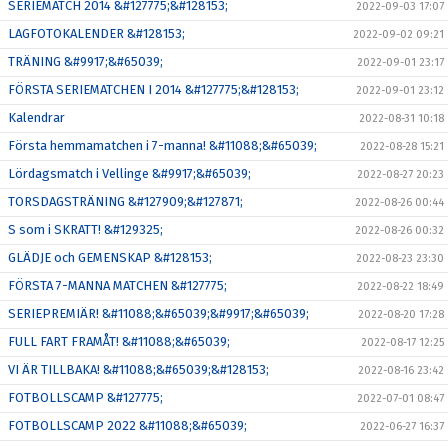
SERIEMATCH 2014 &#127775;&#128153;
2022-09-03 17:07
LAGFOTOKALENDER &#128153;
2022-09-02 09:21
TRÄNING &#9917;&#65039;
2022-09-01 23:17
FÖRSTA SERIEMATCHEN I 2014 &#127775;&#128153;
2022-09-01 23:12
Kalendrar
2022-08-31 10:18
Första hemmamatchen i 7-manna! &#11088;&#65039;
2022-08-28 15:21
Lördagsmatch i Vellinge &#9917;&#65039;
2022-08-27 20:23
TORSDAGSTRÄNING &#127909;&#127871;
2022-08-26 00:44
S som i SKRATT! &#129325;
2022-08-26 00:32
GLÄDJE och GEMENSKAP &#128153;
2022-08-23 23:30
FÖRSTA 7-MANNA MATCHEN &#127775;
2022-08-22 18:49
SERIEPREMIÄR! &#11088;&#65039;&#9917;&#65039;
2022-08-20 17:28
FULL FART FRAMÅT! &#11088;&#65039;
2022-08-17 12:25
VI ÄR TILLBAKA! &#11088;&#65039;&#128153;
2022-08-16 23:42
FOTBOLLSCAMP &#127775;
2022-07-01 08:47
FOTBOLLSCAMP 2022 &#11088;&#65039;
2022-06-27 16:37