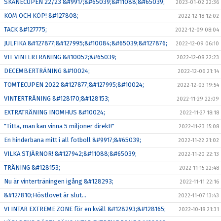
SKÅNECUPEN 22/23 &#9917;&#65039;&#11088;&#65039;
2023-01-02 22:36
KOM OCH KÖP! &#127808;
2022-12-18 12:02
TACK &#127775;
2022-12-09 08:04
JULFIKA &#127877;&#127995;&#10084;&#65039;&#127876;
2022-12-09 06:10
VIT VINTERTRÄNING &#10052;&#65039;
2022-12-08 22:23
DECEMBERTRÄNING &#10024;
2022-12-06 21:14
TOMTECUPEN 2022 &#127877;&#127995;&#10024;
2022-12-03 19:54
VINTERTRÄNING &#128170;&#128153;
2022-11-29 22:09
EXTRATRÄNING INOMHUS &#10024;
2022-11-27 18:18
"Titta, man kan vinna 5 miljoner direkt!"
2022-11-23 15:08
En hinderbana mitt i all fotboll &#9917;&#65039;
2022-11-22 21:02
VILKA STJÄRNOR! &#127942;&#11088;&#65039;
2022-11-20 22:13
TRÄNING &#128153;
2022-11-15 22:48
Nu är vinterträningen igång &#128293;
2022-11-11 22:16
&#127810;Höstlovet är slut...
2022-11-07 13:43
VI INTAR EXTREME ZONE för en kväll &#128293;&#128165;
2022-10-18 21:31