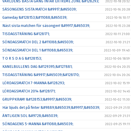
VÄRLDENS BÄSTA GÄNG INTAR EXTREME ZONE &#128293;
2022-10-18 20:52
SÄSONGENS SISTA MATCH &#9917;&#65039;
2022-10-16 20:28
Gameday &#128153;&#11088;&#65039;
2022-10-16 10:17
Näst sista matchen för säsongen! &#9917;&#65039;
2022-10-15 23:28
TISDAGSTRÄNING &#128171;
2022-10-11 21:00
SÖNDAGSMATCH DEL 2 &#11088;&#65039;
2022-10-10 21:21
SÖNDAGSMATCH DEL 1 &#11088;&#65039;
2022-10-09 19:40
T O R S D A G &#128153;
2022-10-06 18:59
KANELBULLENS DAG &#129395;&#127881;
2022-10-04 20:35
TISDAGSTRÄNING &#9917;&#65039;&#128170;
2022-10-04 20:26
LÖRDAGSMATCH 7-MANNA &#128293;
2022-10-02 15:19
LÖRDAGSMATCH 2014 &#128171;
2022-10-02 14:45
GRUPPKRAM! &#128153;&#9917;&#65039;
2022-10-02 11:30
Här bjuds det på finter &#9889;&#65039;&#9917;&#65039;
2022-09-29 21:51
ÄNTLIGEN SOL &#9728;&#65039;
2022-09-29 21:31
SÖNDAGENS 5-MANNA &#11088;&#65039;
2022-09-25 19:11