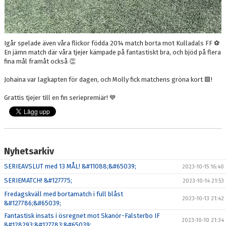
Igår spelade även våra flickor födda 2014 match borta mot Kulladals FF ⚽️
En jämn match där våra tjejer kämpade på fantastiskt bra, och bjöd på flera
fina mål framåt också 👏
Johaina var lagkapten för dagen, och Molly fick matchens gröna kort 🟩!
Grattis tjejer till en fin seriepremiär! 💙
Nyhetsarkiv
SERIEAVSLUT med 13 MÅL! &#11088;&#65039;
2023-10-15 16:40
SERIEMATCH! &#127775;
2023-10-14 21:53
Fredagskväll med bortamatch i full blåst
2023-10-13 21:42
&#127786;&#65039;
Fantastisk insats i ösregnet mot Skanör-Falsterbo IF
2023-10-10 21:34
&#128293;&#127783;&#65039;