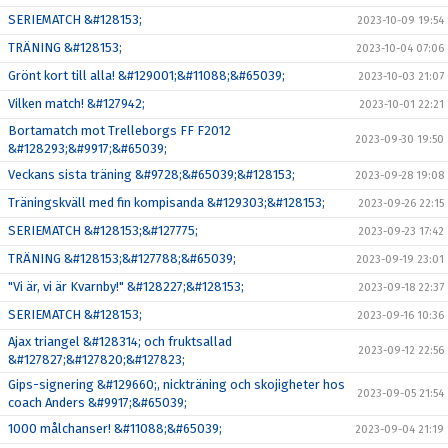
SERIEMATCH &#128153;
2023-10-09 19:54
TRÄNING &#128153;
2023-10-04 07:06
Grönt kort till alla! &#129001;&#11088;&#65039;
2023-10-03 21:07
Vilken match! &#127942;
2023-10-01 22:21
Bortamatch mot Trelleborgs FF F2012
2023-09-30 19:50
&#128293;&#9917;&#65039;
Veckans sista träning &#9728;&#65039;&#128153;
2023-09-28 19:08
Träningskväll med fin kompisanda &#129303;&#128153;
2023-09-26 22:15
SERIEMATCH &#128153;&#127775;
2023-09-23 17:42
TRÄNING &#128153;&#127788;&#65039;
2023-09-19 23:01
"Vi är, vi är Kvarnby!" &#128227;&#128153;
2023-09-18 22:37
SERIEMATCH &#128153;
2023-09-16 10:36
Ajax triangel &#128314; och fruktsallad
2023-09-12 22:56
&#127827;&#127820;&#127823;
Gips-signering &#129660;, nickträning och skojigheter hos
2023-09-05 21:54
coach Anders &#9917;&#65039;
1000 målchanser! &#11088;&#65039;
2023-09-04 21:19