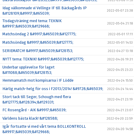
2022-05-08 17:55
Idag välkomnade vi Vellinge IF till Bäckagårds IP
2022-05-07 23:38
&#128109;&#9917;&#65039;
Tisdagsträning med tema: TEKNIK
2022-05-04 21:18
&#9917;&#65039;&#129668;
Matchsöndag 2 &#9917;&#65039;&#127775;
2022-05-01 17:11
Matchsöndag &#9917;&#65039;&#127775;
2022-05-01 14:53
SERIEMATCH! &#9917;&#65039;&#128153;
2022-04-27 13:18
NYTT tema: TEKNIK! &#9917;&#65039;&#127775;
2022-04-26 19:31
Underbar upplevelse för laget
2022-04-25 23:23
&#11088;&#65039;&#128153;
Hemmamatch mot kompisarna i IF Lödde
2022-04-24 15:50
Härlig match-helg för oss i F2013/2014! &#9728;&#65039;
2022-04-24 14:44
Stort tack till Seger, Schough med flera
2022-04-21 23:19
&#127775;&#128394;&#129331;
FC Rosengård - AIK &#9917;&#65039;
2022-04-21 23:07
Världens bästa klack! &#128588;
2022-04-20 22:59
Igår fortsatte vi med vårt tema BOLLKONTROLL
2022-04-20 14:58
&#9917;&#65039;&#129668;