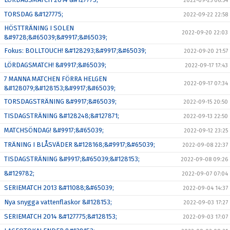
2022-09-25 06:54
TORSDAG &#127775;
2022-09-22 22:58
HÖSTTRÄNING I SOLEN
2022-09-20 22:03
&#9728;&#65039;&#9917;&#65039;
Fokus: BOLLTOUCH! &#128293;&#9917;&#65039;
2022-09-20 21:57
LÖRDAGSMATCH! &#9917;&#65039;
2022-09-17 17:43
7 MANNA MATCHEN FÖRRA HELGEN
2022-09-17 07:34
&#128079;&#128153;&#9917;&#65039;
TORSDAGSTRÄNING &#9917;&#65039;
2022-09-15 20:50
TISDAGSTRÄNING &#128248;&#127871;
2022-09-13 22:50
MATCHSÖNDAG! &#9917;&#65039;
2022-09-12 23:25
TRÄNING I BLÅSVÄDER &#128168;&#9917;&#65039;
2022-09-08 22:37
TISDAGSTRÄNING &#9917;&#65039;&#128153;
2022-09-08 09:26
&#129782;
2022-09-07 07:04
SERIEMATCH 2013 &#11088;&#65039;
2022-09-04 14:37
Nya snygga vattenflaskor &#128153;
2022-09-03 17:27
SERIEMATCH 2014 &#127775;&#128153;
2022-09-03 17:07