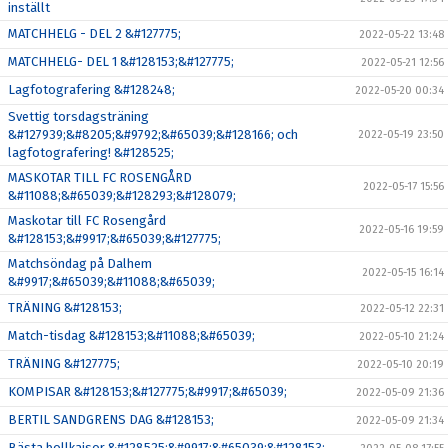
inställt
MATCHHELG - DEL 2 &#127775;
2022-05-22 13:48
MATCHHELG- DEL 1 &#128153;&#127775;
2022-05-21 12:56
Lagfotografering &#128248;
2022-05-20 00:34
Svettig torsdagsträning
&#127939;&#8205;&#9792;&#65039;&#128166; och
2022-05-19 23:50
lagfotografering! &#128525;
MASKOTAR TILL FC ROSENGÅRD
2022-05-17 15:56
&#11088;&#65039;&#128293;&#128079;
Maskotar till FC Rosengård
2022-05-16 19:59
&#128153;&#9917;&#65039;&#127775;
Matchsöndag på Dalhem
2022-05-15 16:14
&#9917;&#65039;&#11088;&#65039;
TRÄNING &#128153;
2022-05-12 22:31
Match-tisdag &#128153;&#11088;&#65039;
2022-05-10 21:24
TRÄNING &#127775;
2022-05-10 20:19
KOMPISAR &#128153;&#127775;&#9917;&#65039;
2022-05-09 21:36
BERTIL SANDGRENS DAG &#128153;
2022-05-09 21:34
Bästa bollkajsor &#128525;&#9917;&#65039;&#128153;