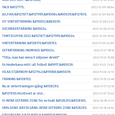
2022-12-18 12:02
TACK &#127775;
2022-12-09 08:04
JULFIKA &#127877;&#127995;&#10084;&#65039;&#127876;
2022-12-09 06:10
VIT VINTERTRÄNING &#10052;&#65039;
2022-12-08 22:23
DECEMBERTRÄNING &#10024;
2022-12-06 21:14
TOMTECUPEN 2022 &#127877;&#127995;&#10024;
2022-12-03 19:54
VINTERTRÄNING &#128170;&#128153;
2022-11-29 22:09
EXTRATRÄNING INOMHUS &#10024;
2022-11-27 18:18
"Titta, man kan vinna 5 miljoner direkt!"
2022-11-23 15:08
En hinderbana mitt i all fotboll &#9917;&#65039;
2022-11-22 21:02
VILKA STJÄRNOR! &#127942;&#11088;&#65039;
2022-11-20 22:13
TRÄNING &#128153;
2022-11-15 22:48
Nu är vinterträningen igång &#128293;
2022-11-11 22:16
&#127810;Höstlovet är slut...
2022-11-07 13:43
VI INTAR EXTREME ZONE för en kväll &#128293;&#128165;
2022-10-18 21:31
VÄRLDENS BÄSTA GÄNG INTAR EXTREME ZONE &#128293;
2022-10-18 20:52
SÄSONGENS SISTA MATCH &#9917;&#65039;