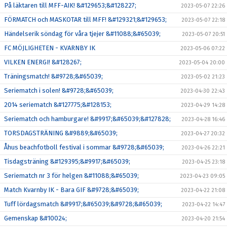
På läktaren till MFF-AIK! &#129653;&#128227;
2023-05-07 22:26
FÖRMATCH och MASKOTAR till MFF! &#129321;&#129653;
2023-05-07 22:18
Händelserik söndag för våra tjejer &#11088;&#65039;
2023-05-07 20:51
FC MÖJLIGHETEN - KVARNBY IK
2023-05-06 07:22
VILKEN ENERGI! &#128267;
2023-05-04 20:00
Träningsmatch! &#9728;&#65039;
2023-05-02 21:23
Seriematch i solen! &#9728;&#65039;
2023-04-30 22:43
2014 seriematch &#127775;&#128153;
2023-04-29 14:28
Seriematch och hamburgare! &#9917;&#65039;&#127828;
2023-04-28 16:46
TORSDAGSTRÄNING &#9889;&#65039;
2023-04-27 20:32
Åhus beachfotboll festival i sommar &#9728;&#65039;
2023-04-26 22:21
Tisdagsträning &#129395;&#9917;&#65039;
2023-04-25 23:18
Seriematch nr 3 för helgen &#11088;&#65039;
2023-04-23 09:05
Match Kvarnby IK - Bara GIF &#9728;&#65039;
2023-04-22 21:08
Tuff lördagsmatch &#9917;&#65039;&#9728;&#65039;
2023-04-22 14:47
Gemenskap &#10024;
2023-04-20 21:54