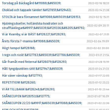
Torsdag på Bäckagård &#11088;&#65039;
2023-02-16 18:33
Choklad och tappade tänder! &#127851;&#129463;
2023-02-14 21:38
STOLTA är bara förnamnet &#11088;&#65039;&#128153;
2023-02-12 15:31
Hjulningsdueller, holländska kvadraten och
2023-02-09 20:11
strafftävlingar&#9917;&#65039;&#129336;&#8205;&#9792;
Vi är Kvarnby, vi är BÄST &#128227;&#128293;
2023-02-07 21:51
Årets första 7-manna &#11088;&#65039;
2023-02-04 19:09
Högt tempo! &#128168;
2023-02-02 20:00
I regn och rusk! &#127783;&#65039;&#127786;&#65039;
2023-01-31 21:54
Går framåt med finterna! &#128079;&#128293;
2023-01-28 15:19
Håll tyngdpunkten rätt! &#127947;&#65039;
2023-01-24 21:33
Här växer vänskap &#127793;
2023-01-17 22:05
REPETITION! &#128260;
2023-01-12 23:22
VI ÄR TILLBAKA! &#128248;&#128293;
2023-01-10 23:44
SKÅNECUPEN &#128153;&#127775;
2023-01-07 10:39
SKÅNECUPEN 22/23 &#9917;&#65039;&#11088;&#65039;
2023-01-02 22:36
KOM OCH KÖP! &#127808;