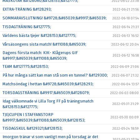
MASKOTAR &#128060;&#128153;&#127775;
2022-06-22 23:38
EXTRA-TRÄNING &#128293;
2022-06-21 21:56
SOMMARAVSLUTNING! &#9728;&#65039;&#9917;&#65039;
2022-06-18 07:54
TISDAGTRÄNING &#127775;
2022-06-14 21:31
Världens bästa tjejer &#128153;&#127775;
2022-06-13 16:52
Vårsäsongens sista match! &#11088;&#65039;
2022-06-12 20:04
Dagens första match: KIK- Klågerups GIF
2022-06-12 16:58
&#9917;&#65039;&#11088;&#65039;
TEAM &#127775;&#128153;
2022-06-09 21:06
På hur många sätt kan man stå som en tunnel? &#129300;
2022-06-07 21:32
Matchsöndag i hettan &#9728;&#65039;&#128293;
2022-06-04 13:57
TORSDAGSTRÄNING &#9917;&#65039;&#128079;
2022-06-03 08:00
Idag välkomnade vi Lilla Torg FF på träningsmatch
2022-05-31 21:29
&#128153;&#127775;
TJEJCUPEN I STAFFANSTORP
2022-05-30 00:09
&#9917;&#65039;&#11088;&#65039;&#128153;
TISDAGSKUL &#129321;&#128153;
2022-05-24 18:59
Imorgon tränar vi som vanligt men på torsdag är det
2022-05-23 17:34