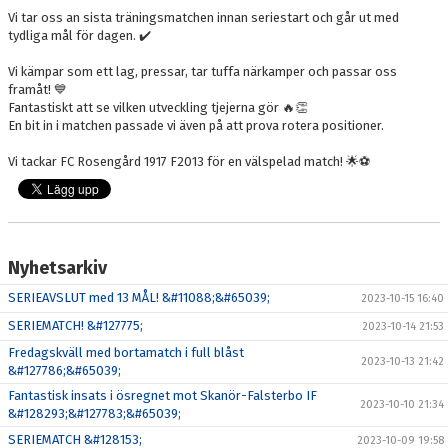
Vi tar oss an sista träningsmatchen innan seriestart och går ut med
tydliga mål för dagen. ✔️
Vi kämpar som ett lag, pressar, tar tuffa närkamper och passar oss
framåt! 💙
Fantastiskt att se vilken utveckling tjejerna gör 🔥👏
En bit in i matchen passade vi även på att prova rotera positioner.
Vi tackar FC Rosengård 1917 F2013 för en välspelad match! 🌟⚽️
Nyhetsarkiv
SERIEAVSLUT med 13 MÅL! &#11088;&#65039;
2023-10-15 16:40
SERIEMATCH! &#127775;
2023-10-14 21:53
Fredagskväll med bortamatch i full blåst
2023-10-13 21:42
&#127786;&#65039;
Fantastisk insats i ösregnet mot Skanör-Falsterbo IF
2023-10-10 21:34
&#128293;&#127783;&#65039;
SERIEMATCH &#128153;
2023-10-09 19:58