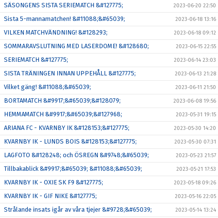
SÄSONGENS SISTA SERIEMATCH &#127775;
2023-06-20 22:50
Sista 5-mannamatchen! &#11088;&#65039;
2023-06-18 13:16
VILKEN MATCHVÄNDNING! &#128293;
2023-06-18 09:12
SOMMARAVSLUTNING MED LASERDOME! &#128680;
2023-06-15 22:55
SERIEMATCH &#127775;
2023-06-14 23:03
SISTA TRÄNINGEN INNAN UPPEHÅLL &#127775;
2023-06-13 21:28
Vilket gäng! &#11088;&#65039;
2023-06-11 21:50
BORTAMATCH &#9917;&#65039;&#128079;
2023-06-08 19:56
HEMMAMATCH &#9917;&#65039;&#127968;
2023-05-31 19:15
ARIANA FC - KVARNBY IK &#128153;&#127775;
2023-05-30 14:20
KVARNBY IK - LUNDS BOIS &#128153;&#127775;
2023-05-30 07:31
LAGFOTO &#128248; och ÖSREGN &#9748;&#65039;
2023-05-23 21:57
Tillbakablick &#9917;&#65039; &#11088;&#65039;
2023-05-21 17:53
KVARNBY IK - OXIE SK F9 &#127775;
2023-05-18 09:26
KVARNBY IK - GIF NIKE &#127775;
2023-05-16 22:05
Strålande insats igår av våra tjejer &#9728;&#65039;
2023-05-14 13:24