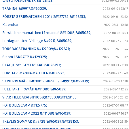
LAGFOTOKALENDER &#128153;
2022-09-02 09:21
TRÄNING &#9917;&#65039;
2022-09-01 23:17
FÖRSTA SERIEMATCHEN I 2014 &#127775;&#128153;
2022-09-01 23:12
Kalendrar
2022-08-31 10:18
Första hemmamatchen i 7-manna! &#11088;&#65039;
2022-08-28 15:21
Lördagsmatch i Vellinge &#9917;&#65039;
2022-08-27 20:23
TORSDAGSTRÄNING &#127909;&#127871;
2022-08-26 00:44
S som i SKRATT! &#129325;
2022-08-26 00:32
GLÄDJE och GEMENSKAP &#128153;
2022-08-23 23:30
FÖRSTA 7-MANNA MATCHEN &#127775;
2022-08-22 18:49
SERIEPREMIÄR! &#11088;&#65039;&#9917;&#65039;
2022-08-20 17:28
FULL FART FRAMÅT! &#11088;&#65039;
2022-08-17 12:25
VI ÄR TILLBAKA! &#11088;&#65039;&#128153;
2022-08-16 23:42
FOTBOLLSCAMP &#127775;
2022-07-01 08:47
FOTBOLLSCAMP 2022 &#11088;&#65039;
2022-06-27 16:37
TREVLIG SOMMAR &#9728;&#65039;&#128153;
2022-06-22 23:59