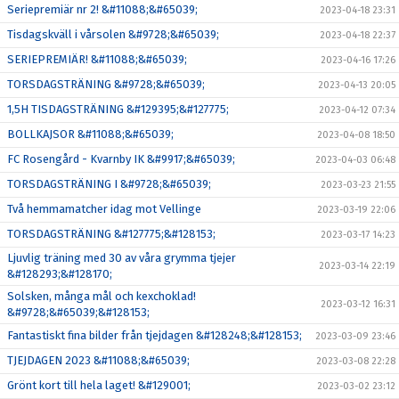
Seriepremiär nr 2! &#11088;&#65039;
2023-04-18 23:31
Tisdagskväll i vårsolen &#9728;&#65039;
2023-04-18 22:37
SERIEPREMIÄR! &#11088;&#65039;
2023-04-16 17:26
TORSDAGSTRÄNING &#9728;&#65039;
2023-04-13 20:05
1,5H TISDAGSTRÄNING &#129395;&#127775;
2023-04-12 07:34
BOLLKAJSOR &#11088;&#65039;
2023-04-08 18:50
FC Rosengård - Kvarnby IK &#9917;&#65039;
2023-04-03 06:48
TORSDAGSTRÄNING I &#9728;&#65039;
2023-03-23 21:55
Två hemmamatcher idag mot Vellinge
2023-03-19 22:06
TORSDAGSTRÄNING &#127775;&#128153;
2023-03-17 14:23
Ljuvlig träning med 30 av våra grymma tjejer
2023-03-14 22:19
&#128293;&#128170;
Solsken, många mål och kexchoklad!
2023-03-12 16:31
&#9728;&#65039;&#128153;
Fantastiskt fina bilder från tjejdagen &#128248;&#128153;
2023-03-09 23:46
TJEJDAGEN 2023 &#11088;&#65039;
2023-03-08 22:28
Grönt kort till hela laget! &#129001;
2023-03-02 23:12