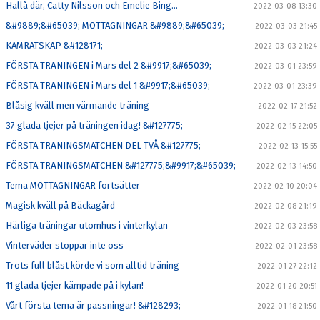
Hallå där, Catty Nilsson och Emelie Bing…
2022-03-08 13:30
&#9889;&#65039; MOTTAGNINGAR &#9889;&#65039;
2022-03-03 21:45
KAMRATSKAP &#128171;
2022-03-03 21:24
FÖRSTA TRÄNINGEN i Mars del 2 &#9917;&#65039;
2022-03-01 23:59
FÖRSTA TRÄNINGEN i Mars del 1 &#9917;&#65039;
2022-03-01 23:39
Blåsig kväll men värmande träning
2022-02-17 21:52
37 glada tjejer på träningen idag! &#127775;
2022-02-15 22:05
FÖRSTA TRÄNINGSMATCHEN DEL TVÅ &#127775;
2022-02-13 15:55
FÖRSTA TRÄNINGSMATCHEN &#127775;&#9917;&#65039;
2022-02-13 14:50
Tema MOTTAGNINGAR fortsätter
2022-02-10 20:04
Magisk kväll på Bäckagård
2022-02-08 21:19
Härliga träningar utomhus i vinterkylan
2022-02-03 23:58
Vinterväder stoppar inte oss
2022-02-01 23:58
Trots full blåst körde vi som alltid träning
2022-01-27 22:12
11 glada tjejer kämpade på i kylan!
2022-01-20 20:51
Vårt första tema är passningar! &#128293;
2022-01-18 21:50