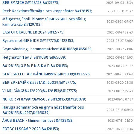
SERIEMATCH &#128153;&#127775;
2023-09-03 13:34
Reel: Reaktionsförmåga och kroppsfinter &#128153;
2023-08-31 21:47
Målgester, ”boll-blomma” &#127800; och härlig
2023-08-31 09:07
kamratskap &#129782;
LAGFOTOKALENDER 2024 &#127775;
2023-08-27 22:43
Rysare mot GIF NIKE! &#127775;&#128153;
2023-08-27 22:02
Grym vändning i hemmamatchen! &#11088;&#65039;
2023-08-27 21:06
Helgmatch 1 av 3! &#11088;&#65039;
2023-08-26 15:03
&#128153; G E M E N S K A P &#128153;
2023-08-22 21:27
SERIESPELET ÄR IGÅNG &#9917;&#65039;&#127775;
2023-08-20 23:49
SERIEPREMIÄR &#9917;&#65039;&#127775;
2023-08-20 23:38
VI ÄR IGÅNG! &#128293;&#128153;&#127775;
2023-08-17 19:43
NU KÖR VI &#9917;&#65039;&#128153;&#128079;
2023-08-16 07:37
Härliga sommar och en grym höst framför oss
2023-08-15 08:40
&#128153;&#9917;&#65039;
ÅHUS BEACH - Minnen för livet &#128153;
2023-07-11 01:30
FOTBOLLSCAMP 2023 &#128153;
2023-06-26 12:34