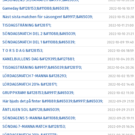
2022-10-16 20:28
Gameday &#128153;&#11088;&#65039;
2022-10-16 10:17
Näst sista matchen för säsongen! &#9917;&#65039;
2022-10-15 23:28
TISDAGSTRÄNING &#128171;
2022-10-11 21:00
SÖNDAGSMATCH DEL 2 &#11088;&#65039;
2022-10-10 21:21
SÖNDAGSMATCH DEL 1 &#11088;&#65039;
2022-10-09 19:40
T O R S D A G &#128153;
2022-10-06 18:59
KANELBULLENS DAG &#129395;&#127881;
2022-10-04 20:35
TISDAGSTRÄNING &#9917;&#65039;&#128170;
2022-10-04 20:26
LÖRDAGSMATCH 7-MANNA &#128293;
2022-10-02 15:19
LÖRDAGSMATCH 2014 &#128171;
2022-10-02 14:45
GRUPPKRAM! &#128153;&#9917;&#65039;
2022-10-02 11:30
Här bjuds det på finter &#9889;&#65039;&#9917;&#65039;
2022-09-29 21:51
ÄNTLIGEN SOL &#9728;&#65039;
2022-09-29 21:31
SÖNDAGENS 5-MANNA &#11088;&#65039;
2022-09-25 19:11
SÖNDAG 7-MANNA MATCH &#128153;
2022-09-25 16:34
LÖRDAGSMATCH 2014 &#127775;