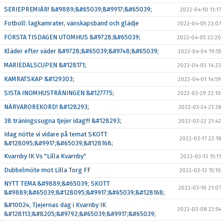
SERIEPREMIÄR! &#9889;&#65039;&#9917;&#65039;
2022-04-10 11:17
Fotboll: lagkamrater, vänskapsband och glädje
2022-04-05 23:07
FÖRSTA TISDAGEN UTOMHUS &#9728;&#65039;
2022-04-05 22:20
Kläder efter väder &#9728;&#65039;&#9748;&#65039;
2022-04-04 19:55
MARIEDALSCUPEN &#128171;
2022-04-03 14:23
KAMRATSKAP &#129303;
2022-04-01 14:59
SISTA INOMHUSTRÄNINGEN &#127775;
2022-03-29 22:10
NÄRVAROREKORD! &#128293;
2022-03-24 21:38
38 träningssugna tjejer idag!!! &#128293;
2022-03-22 21:42
Idag nötte vi vidare på temat SKOTT
2022-03-17 22:18
&#128095;&#9917;&#65039;&#128168;
Kvarnby IK Vs "Lilla Kvarnby"
2022-03-13 15:11
Dubbelmöte mot Lilla Torg FF
2022-03-13 15:10
NYTT TEMA &#9889;&#65039; SKOTT
2022-03-10 21:07
&#9889;&#65039;&#128095;&#9917;&#65039;&#128168;
&#10024; Tjejernas dag i Kvarnby IK
2022-03-08 22:54
&#128113;&#8205;&#9792;&#65039;&#9917;&#65039;