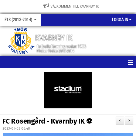
VÄLKOMMEN TILL KVARNBY IK
F13 (2013-2014)
LOGGA IN
KVARNBY IK
fotbollsförening sedan 1906
Flickor födda 2013-2014
HEM
NYHETER
KALENDER
MATCHER
FC Rosengård - Kvarnby IK ⚽️
<
>
TRUPPEN
2023-04-03 06:48