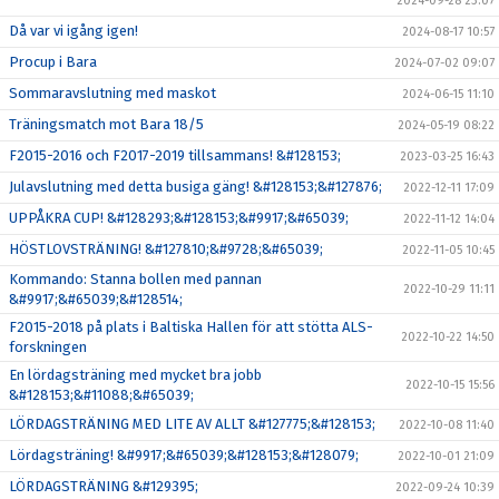
2024-09-28 23:07
Då var vi igång igen!
2024-08-17 10:57
Procup i Bara
2024-07-02 09:07
Sommaravslutning med maskot
2024-06-15 11:10
Träningsmatch mot Bara 18/5
2024-05-19 08:22
F2015-2016 och F2017-2019 tillsammans! &#128153;
2023-03-25 16:43
Julavslutning med detta busiga gäng! &#128153;&#127876;
2022-12-11 17:09
UPPÅKRA CUP! &#128293;&#128153;&#9917;&#65039;
2022-11-12 14:04
HÖSTLOVSTRÄNING! &#127810;&#9728;&#65039;
2022-11-05 10:45
Kommando: Stanna bollen med pannan
2022-10-29 11:11
&#9917;&#65039;&#128514;
F2015-2018 på plats i Baltiska Hallen för att stötta ALS-
2022-10-22 14:50
forskningen
En lördagsträning med mycket bra jobb
2022-10-15 15:56
&#128153;&#11088;&#65039;
LÖRDAGSTRÄNING MED LITE AV ALLT &#127775;&#128153;
2022-10-08 11:40
Lördagsträning! &#9917;&#65039;&#128153;&#128079;
2022-10-01 21:09
LÖRDAGSTRÄNING &#129395;
2022-09-24 10:39