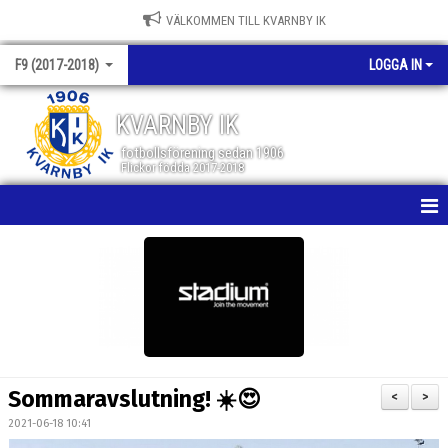
VÄLKOMMEN TILL KVARNBY IK
F9 (2017-2018)
LOGGA IN
KVARNBY IK
fotbollsförening sedan 1906
Flickor födda 2017-2018
HEM
NYHETER
KALENDER
TRÄNING
Sommaravslutning! ☀️😍
<
>
MATCHER
2021-06-18 10:41