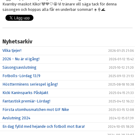
Kvarnby-maskot Kiko! 🐼💙🤍🤩 Vi tränare vill säga tack för denna
säsongen och hoppas alla får en underbar sommar! ☀️🍦🌊
Nyhetsarkiv
Vilka tjejer!
2026-01-25 21:06
2026 - Nu är vi igång!
2026-01-12 15:42
Säsongsavslutning
2025-10-12 21:20
Fotbolls-Lördag 13/9
2025-09-13 21:13
Höstterminens seriespel igång!
2025-08-18 10:38
Kicki Kaninsparks Påskjakt
2025-04-15 21:33
Fantastisk premiär-Lördag!
2025-04-12 16:22
Första utomhusmatchen mot GIF Nike
2025-03-15 12:08
Avslutning 2024
2024-12-15 07:39
En dag fylld med hejande och fotboll mot Bara!
2024-10-05 18:20