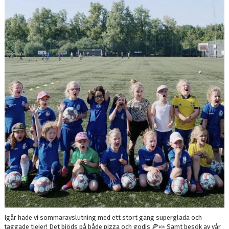
TRUPPEN
KONTAKT
Igår hade vi sommaravslutning med ett stort gäng superglada och
taggade tjejer! Det bjöds på både pizza och godis 🍕🍬 Samt besök av vår