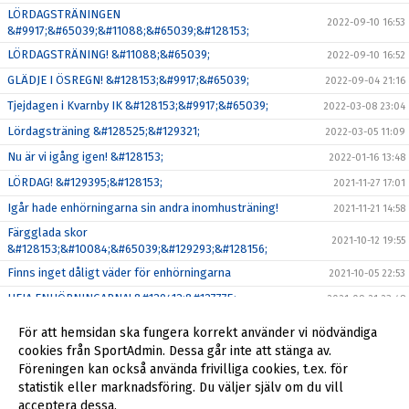
LÖRDAGSTRÄNINGEN
2022-09-10 16:53
&#9917;&#65039;&#11088;&#65039;&#128153;
LÖRDAGSTRÄNING! &#11088;&#65039;
2022-09-10 16:52
GLÄDJE I ÖSREGN! &#128153;&#9917;&#65039;
2022-09-04 21:16
Tjejdagen i Kvarnby IK &#128153;&#9917;&#65039;
2022-03-08 23:04
Lördagsträning &#128525;&#129321;
2022-03-05 11:09
Nu är vi igång igen! &#128153;
2022-01-16 13:48
LÖRDAG! &#129395;&#128153;
2021-11-27 17:01
Igår hade enhörningarna sin andra inomhusträning!
2021-11-21 14:58
Färgglada skor
2021-10-12 19:55
&#128153;&#10084;&#65039;&#129293;&#128156;
Finns inget dåligt väder för enhörningarna
2021-10-05 22:53
HEJA ENHÖRNINGARNA! &#129412;&#127775;
2021-09-21 23:48
Skotträning med våra enhörningar
2021-09-09 22:45
För att hemsidan ska fungera korrekt använder vi nödvändiga
Sommaravslutning! &#9728;&#65039;&#128525;
cookies från SportAdmin. Dessa går inte att stänga av.
2021-06-18 10:41
Föreningen kan också använda frivilliga cookies, t.ex. för
Uppstart av flicklag födda 2015-2016
2021-04-14 15:05
statistik eller marknadsföring. Du väljer själv om du vill
acceptera dessa.