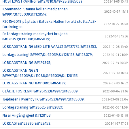
HÖSTLOVSTRÄNING! &#127810;&#9728;&#65039;
2022-11-05 10:45
Kommando: Stanna bollen med pannan
2022-10-29 11:11
&#9917;&#65039;&#128514;
F2015-2018 på plats i Baltiska Hallen för att stötta ALS-
2022-10-22 14:50
forskningen
En lördagsträning med mycket bra jobb
2022-10-15 15:56
&#128153;&#11088;&#65039;
LÖRDAGSTRÄNING MED LITE AV ALLT &#127775;&#128153;
2022-10-08 11:40
Lördagsträning! &#9917;&#65039;&#128153;&#128079;
2022-10-01 21:09
LÖRDAGSTRÄNING &#129395;
2022-09-24 10:39
LÖRDAGSTRÄNINGEN
2022-09-10 16:53
&#9917;&#65039;&#11088;&#65039;&#128153;
LÖRDAGSTRÄNING! &#11088;&#65039;
2022-09-10 16:52
GLÄDJE I ÖSREGN! &#128153;&#9917;&#65039;
2022-09-04 21:16
Tjejdagen i Kvarnby IK &#128153;&#9917;&#65039;
2022-03-08 23:04
Lördagsträning &#128525;&#129321;
2022-03-05 11:09
Nu är vi igång igen! &#128153;
2022-01-16 13:48
LÖRDAG! &#129395;&#128153;
2021-11-27 17:01