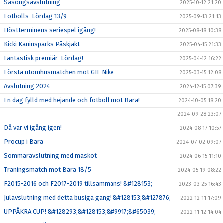
Säsongsavslutning
2025-10-12 21:20
Fotbolls-Lördag 13/9
2025-09-13 21:13
Höstterminens seriespel igång!
2025-08-18 10:38
Kicki Kaninsparks Påskjakt
2025-04-15 21:33
Fantastisk premiär-Lördag!
2025-04-12 16:22
Första utomhusmatchen mot GIF Nike
2025-03-15 12:08
Avslutning 2024
2024-12-15 07:39
En dag fylld med hejande och fotboll mot Bara!
2024-10-05 18:20
2024-09-28 23:07
Då var vi igång igen!
2024-08-17 10:57
Procup i Bara
2024-07-02 09:07
Sommaravslutning med maskot
2024-06-15 11:10
Träningsmatch mot Bara 18/5
2024-05-19 08:22
F2015-2016 och F2017-2019 tillsammans! &#128153;
2023-03-25 16:43
Julavslutning med detta busiga gäng! &#128153;&#127876;
2022-12-11 17:09
UPPÅKRA CUP! &#128293;&#128153;&#9917;&#65039;
2022-11-12 14:04