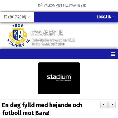
VÄLKOMMEN TILL KVARNBY IK
F9 (2017-2018)
LOGGA IN
KVARNBY IK
fotbollsförening sedan 1906
Flickor födda 2017-2018
HEM
NYHETER
KALENDER
TRÄNING
En dag fylld med hejande och
<
>
MATCHER
fotboll mot Bara!